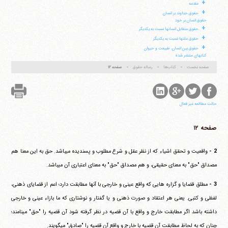
+
مقدمه
+
حقوق خداوند بر انسان
آیت‌الله منتظری
حقوق انسان بر خود
وب سایت رسمی آیت‌الله منتظری
+
حقوق متقابل انسانها نسبت به یکدیگر
ایران
،
قم
،
میدان مصلّی، بلوار شهید محمّد منتظری، كوچه
شماره ٨
کد پستی: 3713744381
+
حقوق ملتها نسبت به یکدیگر
+
حقوق بین انسان، طبیعت و حیوان
کتابهای منتشر شده
صفحه نخست
کتاب‌ها
رساله حقوق
صفحه ۱۲
تلفن 37740011-25-98+ تا 14
فکس
37740015-25-98+
حالت مطالعه غیر فعال
صفحه ۱۲
2 -
واقعیت و تحقق اشیاء که از نظر عقل و شرع مطلوب و پسندیده می‎باشد. حق به این معنا هم
مصداق "حق" به معنای حقیقی، و هم مصداق "حق" به معنای اعتباری آن می‎باشد.
3 -
مطلق قضایا و گزاره هایی که واقع عینی و خارجی با آنها مطابقت دارد؛ اعم از قضایای ذهنی،
لفظی و کتبی. یعنی هر اعتقاد و صورت ذهنی و یا گفتار و نوشتاری که ما بازاء عینی و خارجی
داشته باشد اگر مطابقت خارج و واقع با آن قضیه در نظر گرفته شود آن قضیه را "حق" می‎نامند؛
چنان که به لحاظ مطابقت آن قضیه با خارج و واقع آن قضیه را "صادق" می‎گویند.