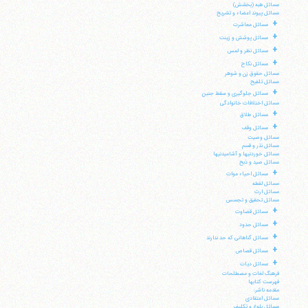
مسائل هبه (بخشش)
مسائل پیوند اعضاء و تشریح
+
مسائل معاشرت
+
مسائل پوشش و زینت
+
مسائل نظر و لمس
+
مسائل نکاح
مسائل حقوق زن و شوهر
مسائل تلقیح
+
مسائل جلوگیری و سقط جنین
مسائل اختلافات خانوادگی
+
مسائل طلاق
+
مسائل وقف
مسائل وصیت
مسائل نذر و قسم
مسائل خوردنیها و آشامیدنیها
مسائل صید و ذبح
+
مسائل احیاء موات
مسائل لقطه
مسائل ارث
مسائل تحقیق و تجسس
+
مسائل قضاوت
+
مسائل حدود
+
مسائل گناهانی که حد ندارند
+
مسائل قصاص
+
مسائل دیات
فرهنگ لغات و مصطلحات
فهرست کتابها
مقدمه ناشر:
مسائل اعتقادی
مسائل بلوغ و تکلیف