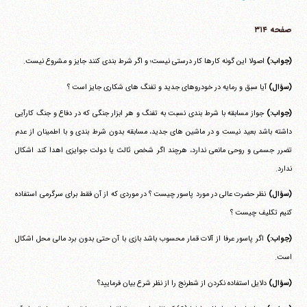
صفحه ۳۱۴
(جواب:)
اصولا این گونه کارها کار درستی نیست؛ و اگر شرط بندی کنند جایز و مشروع نیست.
(سؤال)
آیا سبق و رمایه در خودروهای جدید و تفنگ های شکاری جایز است ؟
(جواب:)
جواز مسابقه با شرط بندی نسبت به تفنگ و هر ابزار جنگی که در دفاع و جنگ کارآیی
داشته باشد بعید نیست و در ماشین های جدید، مسابقه بدون شرط بندی و با اطمینان از عدم
تضرر جسمی و روحی مانعی ندارد، هرچند اگر شخص ثالث یا دولت جوایزی اهدا کند اشکال
ندارد.
(سؤال)
نظر حضرت عالی در مورد پاسور چیست ؟ در موردی که از آن فقط برای سرگرمی استفاده
کنیم تکلیف چیست ؟
(جواب:)
اگر پاسور عرفا از آلات قمار محسوب باشد بازی با آن حتی بدون برد مالی محل اشکال
است.
(سؤال)
دلایل استفاده نکردن از شطرنج را از نظر شرع بیان فرمایید؟