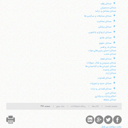
+
مسائل وقف
مسائل محجوران
مسائل مشاغل و درآمد
+
مسائل مسابقات و سرگرمی ها
+
مسائل معاشرت
+
مسائل پزشکی
+
مسائل ازدواج و زناشویی
+
مسائل طلاق
+
مسائل حقوق
مسائل نذر و قسم
مسائل احیای زمین های موات
مسائل غصب
+
مسائل لقطه
مسائل سربریدن و شکار حیوانات
مسائل خوردنی ها و آشامیدنی ها
مسائل وصیت
مسائل ارث
+
مسائل قضاوت
+
مسائل حدود و تعزیرات
+
مسائل قصاص و دیات
مسائل دین
احکام زیارات و عزاداری
مسائل متفرقه
صفحه نخست
کتاب‌ها
رساله استفتائات
جلد سوم
صفحه ۳۱۴
حالت مطالعه غیر فعال