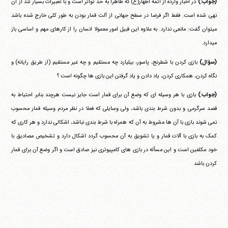
(جواب:)
در اخبار وارده از ائمه اطهار(ع) که ظاهرا به حد تواتر است و با تعبیرات بسیار تند از آن
نهی شده است. فقط اگر فرضا در سطح جهانی از آلت قمار بودن به طور کلی خارج شده باشد
می‎توان گفت: مانعی ندارد. به علاوه این قبیل امور معمولا انسان را از کارهای مهم و اساسی باز
می‎دارد.
(سؤال)
بازی کردن با شطرنج، پاسور، بیلیارد چه مستقیم و چه غیر مستقیم (از طریق رایانه) و
نگاه کردن، همکاری کردن، یاد دادن و یاد گرفتن این بازی ها چگونه است ؟
(جواب:)
بازی با هر وسیله ای که وضع آن برای قمار است جایز نیست هرچند بنابر احتیاط به
قصد سرگرمی و بدون شرط بندی باشد، ولی وسایلی که فعلا در نظر مردم وسیله قمار محسوب
نمی شوند بازی با آن ها مشروط به آن که همراه با شرط بندی نباشد، اشکالی ندارد و هر کاری که
کمک به بازی با آلات قمار و یا تشویق به آن محسوب گردد اشکال دارد و تشخیص مصادیق با
خود مکلفین است و این مسأله در بازی های کامپیوتری نیز صادق است و اگر وضع آن برای قمار
کردن باشد