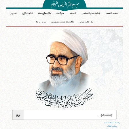
صفحه نخست
زندگینامه و گاهشمار
کتاب‌ها
سوگنامه
بیانیه‌های دفتر
کلام دیگران
تصاویر
نگارخانه صوتی
نگارخانه صوتی تصویری
تماس با ما
رساله استفتائات
پیش گفتار: