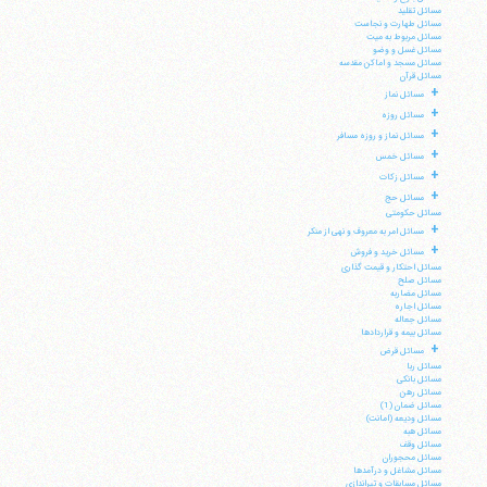
مسائل تقلید
مسائل طهارت و نجاست
مسائل مربوط به میت
مسائل غسل و وضو
مسائل مسجد و اماکن مقدسه
مسائل قرآن
+
مسائل نماز
+
مسائل روزه
+
مسائل نماز و روزه مسافر
+
مسائل خمس
+
مسائل زکات
+
مسائل حج
مسائل حکومتی
+
مسائل امر به معروف و نهی از منکر
+
مسائل خرید و فروش
آیت‌الله منتظری
مسائل احتکار و قیمت گذاری
وب سایت رسمی آیت‌الله منتظری
مسائل صلح
ایران
،
قم
،
میدان مصلّی، بلوار شهید محمّد منتظری، كوچه
مسائل مضاربه
شماره ٨
کد پستی: 3713744381
مسائل اجاره
مسائل جعاله
مسائل بیمه و قراردادها
+
مسائل قرض
مسائل ربا
مسائل بانکی
مسائل رهن
مسائل ضمان (1)
تلفن 37740011-25-98+ تا 14
مسائل ودیعه (امانت)
فکس
37740015-25-98+
مسائل هبه
مسائل وقف
مسائل محجوران
مسائل مشاغل و درآمدها
مسائل مسابقات و تیراندازی