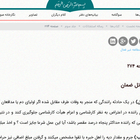
‌ها
سوگنامه
بیانیه‌های دفتر
کلام دیگران
تصاویر
نگارخانه صو
حه نخست
کتاب‌ها
رساله استفتائات
جلد سوم
صفحه ۲۷۴
طالعه غیر فعال
۲۷۴
ئل ضمان
ل)
در یک حادثه رانندگی که منجر به وفات طرف مقابل شده اگر اولیای دم یا مدافعان آن
راننده در اعتراض به نظر کارشناسی و اعزام هیأت کارشناسی جلوگیری کنند و در نت
 که راننده حداکثر پنجاه درصد مقصر باشد؛ آیا این عمل شرعا جایز است ؟ و اخذ 
ب:)
جرم و مقدار دیه را اهل خبره با تقوا مشخص می‎کنند و گرفتن مبلغ اضافی نیز حرام و ضمان آور است.