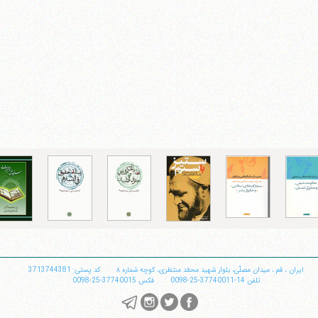
ایران
،
قم
،
میدان مصلّی، بلوار شهید محمّد منتظری، كوچه شماره ٨
کد پستی: 3713744381
تلفن
14-37740011-25-0098
فکس
37740015-25-0098