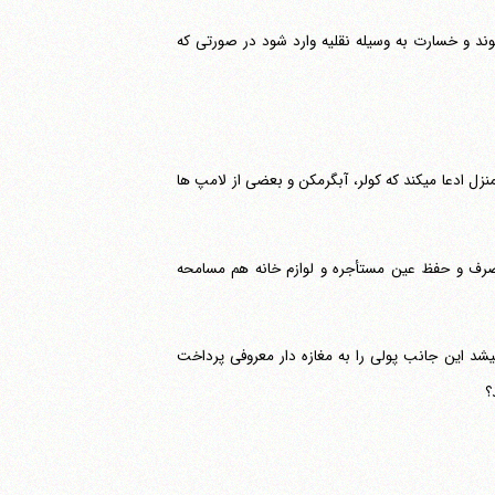
وند و خسارت به وسیله نقلیه وارد شود در صورتی که
اگر بین موجر و مستأجر، ذکری از خسارت نشده باشد، اما در پایان اجاره صاحب منزل ادعا می‎کند که کولر، آبگرمکن و بعضی از لامپ ها
صرف و حفظ عین مستأجره و لوازم خانه هم مسامحه
در زمان تغییر حکومت افغانستان که پول قدیم افغانستان به پول جدید تبدیل می‎شد این جانب پولی را به مغازه دار معروفی پرداخت