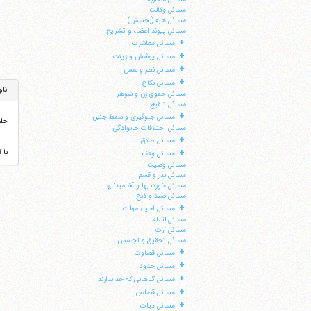
مسائل وکالت
مسائل هبه (بخشش)
مسائل پیوند اعضاء و تشریح
+
مسائل معاشرت
+
مسائل پوشش و زینت
+
مسائل نظر و لمس
+
مسائل نکاح
ناو
مسائل حقوق زن و شوهر
مسائل تلقیح
+
مسائل جلوگیری و سقط جنین
جل
مسائل اختلافات خانوادگی
+
مسائل طلاق
+
با 
مسائل وقف
مسائل وصیت
مسائل نذر و قسم
مسائل خوردنیها و آشامیدنیها
مسائل صید و ذبح
+
مسائل احیاء موات
مسائل لقطه
مسائل ارث
مسائل تحقیق و تجسس
+
مسائل قضاوت
ا
+
مسائل حدود
+
مسائل گناهانی که حد ندارند
+
مسائل قصاص
+
مسائل دیات