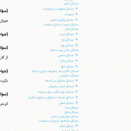
مسائل تقلید
+
مسائل مطهرات و نجاسات
(سؤا
+
نجاسات
+
میزان
مسائل وضو و غسل
مسائل مسجد و اماکن مقدسه
مسائل قرآن
(جوا
+
مسائل میت
+
مسائل نماز
+
مسائل روزه
(سؤا
مسائل نماز و روزه مسافر
+
مسائل خمس
از کار
+
مسائل زکات
+
مسائل حج
(جوا
مسائل دفاع و امر بمعروف و نهی از منکر
مسائل حکومتی
نکرده
+
مسائل مشاغل و درآمدها
+
مسائل خرید و فروش
+
مسائل بهره بانکی، پول و صرف
(سؤا
+
مسائل تصرف در اموال و حقوق دیگران
+
مسائل ضمان
کردم تا آن را ت
مسائل بیمه
مسائل صلح
مسائل موسیقی و غنا و...
مسائل نمایشها، بازیها و مسابقات
+
مسائل اجاره
مسائل مضاربه