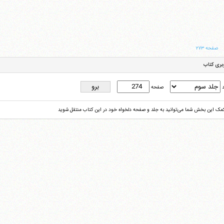
صفحه ۲۷۳
بری کتاب
د
صفحه
کمک این بخش شما می‌توانید به جلد و صفحه دلخواه خود در این کتاب منتقل شوید
آیت‌الله منتظری
وب سایت رسمی آیت‌الله منتظری
یران
،
قم
،
میدان مصلّی، بلوار شهید محمّد منتظری، كوچه شماره ٨
کد پستی: 3713744381