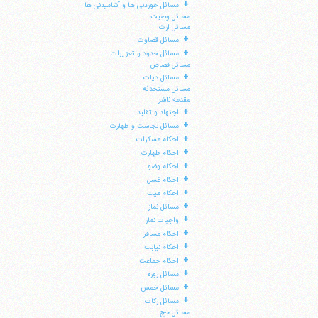
+
مسائل خوردنی ها و آشامیدنی ها
مسائل وصیت
مسائل ارث
+
مسائل قضاوت
+
مسائل حدود و تعزیرات
مسائل قصاص
+
مسائل دیات
مسائل مستحدثه
مقدمه ناشر:
+
اجتهاد و تقلید
+
مسائل نجاست و طهارت
+
احکام مسکرات
+
احکام طهارت
+
احکام وضو
+
احکام غسل
+
احکام میت
+
مسائل نماز
+
واجبات نماز
+
احکام مسافر
+
احکام نیابت
+
احکام جماعت
+
مسائل روزه
+
مسائل خمس
+
مسائل زکات
مسائل حج