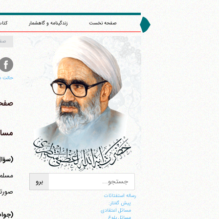
صفحه نخست
زندگینامه و گاهشمار
کتاب
صف
حالت م
صفحه 
مسا
(سؤا
مسلم 
صورتی
رساله استفتائات
پیش گفتار:
مسائل اعتقادی
(جوا
مسائل بلوغ