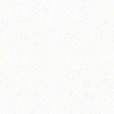
تلفن 37740011-25-98+ تا 14
فکس
37740015-25-98+