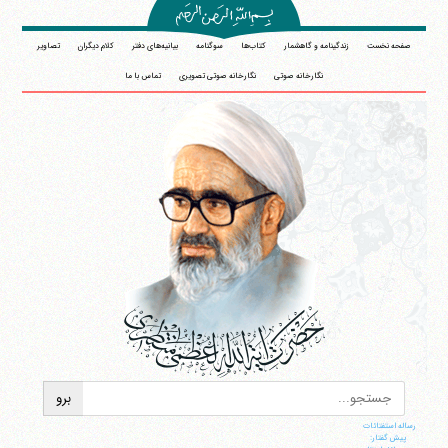
صفحه نخست
زندگینامه و گاهشمار
کتاب‌ها
سوگنامه
بیانیه‌های دفتر
کلام دیگران
تصاویر
نگارخانه صوتی
نگارخانه صوتی تصویری
تماس با ما
رساله استفتائات
پیش گفتار: