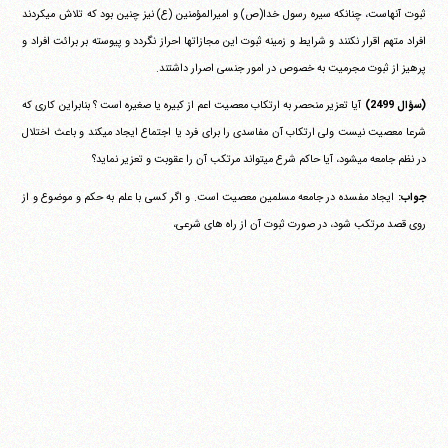
ثبوت آنهاست، چنانکه سیره رسول خدا(ص) و امیرالمؤمنین (ع) نیز چنین بود که تلاش می‎کردند
افراد متهم اقرار نکنند و شرایط و زمینه ثبوت این مجازاتها احراز نگردد و پیوسته بر برائت افراد و
پرهیز از ثبوت مجرمیت به خصوص در امور جنسی اصرار داشتند.
(سؤال 2499)
آیا تعزیر منحصر به ارتکاب معصیت اعم از کبیره یا صغیره است ؟ بنابراین کاری که
شرعا معصیت نیست ولی ارتکاب آن مفاسدی را برای فرد یا اجتماع ایجاد می‎کند و باعث اختلال
در نظم جامعه می‎شود، آیا حاکم شرع می‎تواند مرتکب آن را عقوبت و تعزیر نماید؟
جواب:
ایجاد مفسده در جامعه مسلمین معصیت است. و اگر کسی با علم به حکم و موضوع و از
روی قصد مرتکب شود، در صورت ثبوت آن از راه های شرعی،