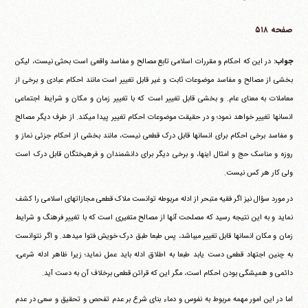
صفحه ۵۱۸
جواب:
در این که احکام و مقررات اسلامی تابع مصالح و مفاسد واقعی است بحثی نیست، لیکن
بخشی از مصالح و مفاسد موضوعات ثابت و غیر قابل تغییر است مانند احکام عبادی و برخی از
معاملات به معنای عام. و بخشی قابل تغییر است که با تغییر زمان و مکان و شرایط اجتماعی
انسانها تغییر خواهد نمود؛ و در حقیقت موضوعات احکام تغییر پیدا می‎کند. از طرف دیگر مصالح
و مفاسد برخی احکام برای انسانها قابل درک قطعی نیست، مانند بخشی از احکام جزئی نماز و
روزه و مناسک حج و امثال اینها، و برخی دیگر برای دانشمندان و فرهیختگان قابل درک است
ولی کار هر کس نیست.
در مورد سؤال نیز اگر فقیه متبحر از ادله مربوطه توانست ملاک قطعی مجازاتهای اسلامی را کشف
نماید و به این نتیجه رسید که مصلحت آنها از مصالح متغیری است که با تغییر فرهنگ و شرایط
زمان و مکان انسانها قابل تغییر می‎باشد، پس طبعا طبق درک خویش فتوا می‎دهد. و اگر نتوانست
به چنین اجتهاد قطعی دست یابد طبعا به اطلاق ادله باید عمل نماید؛ زیرا ظاهر ادله شرعی،
دائمی و همیشگی بودن احکام است، مگر این که قرائن قطعی برخلاف آن به دست آید.
اما در این امور مهمه مربوط به نفوس و دماء بنای شرع بر عدم تفحص و تحقیق و سعی در عدم