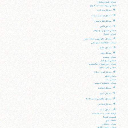
مسائل هبه (بخشش)
مسائل پیوند اعضاء و تشریح
+
مسائل معاشرت
+
مسائل پوشش و زینت
+
مسائل نظر و لمس
+
مسائل نکاح
مسائل حقوق زن و شوهر
مسائل تلقیح
+
مسائل جلوگیری و سقط جنین
مسائل اختلافات خانوادگی
+
مسائل طلاق
+
مسائل وقف
مسائل وصیت
مسائل نذر و قسم
مسائل خوردنیها و آشامیدنیها
مسائل صید و ذبح
+
مسائل احیاء موات
مسائل لقطه
مسائل ارث
مسائل تحقیق و تجسس
+
مسائل قضاوت
+
مسائل حدود
+
مسائل گناهانی که حد ندارند
+
مسائل قصاص
+
مسائل دیات
فرهنگ لغات و مصطلحات
فهرست کتابها
مقدمه ناشر:
مسائل اعتقادی
مسائل بلوغ و تکلیف