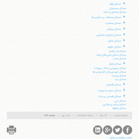
+
مسائل وقف
مسائل محجوران
مسائل مشاغل و درآمد
+
مسائل مسابقات و سرگرمی ها
+
مسائل معاشرت
+
مسائل پزشکی
+
مسائل ازدواج و زناشویی
+
مسائل طلاق
+
مسائل حقوق
مسائل نذر و قسم
مسائل احیای زمین های موات
مسائل غصب
+
مسائل لقطه
مسائل سربریدن و شکار حیوانات
مسائل خوردنی ها و آشامیدنی ها
مسائل وصیت
مسائل ارث
+
مسائل قضاوت
+
مسائل حدود و تعزیرات
+
مسائل قصاص و دیات
مسائل دین
احکام زیارات و عزاداری
مسائل متفرقه
صفحه نخست
کتاب‌ها
رساله استفتائات
جلد دوم
صفحه ۵۱۸
حالت مطالعه غیر فعال