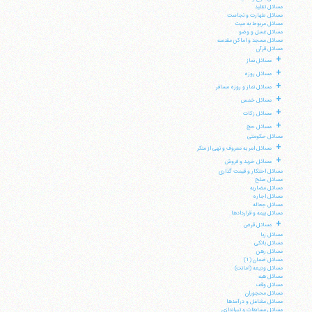
مسائل تقلید
مسائل طهارت و نجاست
مسائل مربوط به میت
مسائل غسل و وضو
مسائل مسجد و اماکن مقدسه
مسائل قرآن
+
مسائل نماز
+
مسائل روزه
+
مسائل نماز و روزه مسافر
+
مسائل خمس
+
مسائل زکات
+
مسائل حج
مسائل حکومتی
آیت‌الله منتظری
+
مسائل امر به معروف و نهی از منکر
وب سایت رسمی آیت‌الله منتظری
+
ایران
،
قم
،
میدان مصلّی، بلوار شهید محمّد منتظری، كوچه
مسائل خرید و فروش
شماره ٨
کد پستی: 3713744381
مسائل احتکار و قیمت گذاری
مسائل صلح
مسائل مضاربه
مسائل اجاره
مسائل جعاله
مسائل بیمه و قراردادها
+
مسائل قرض
مسائل ربا
تلفن 37740011-25-98+ تا 14
مسائل بانکی
فکس
37740015-25-98+
مسائل رهن
مسائل ضمان (1)
مسائل ودیعه (امانت)
مسائل هبه
مسائل وقف
مسائل محجوران
مسائل مشاغل و درآمدها
مسائل مسابقات و تیراندازی