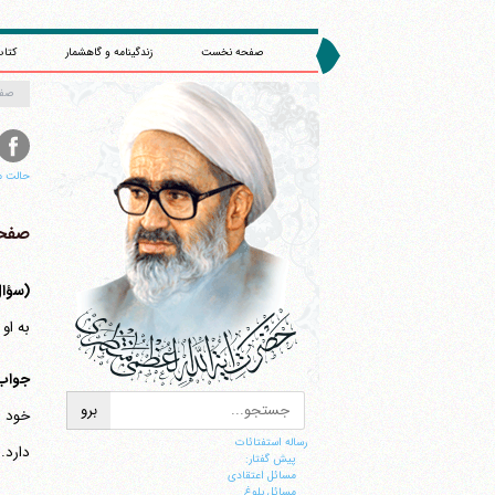
صفحه نخست
زندگینامه و گاهشمار
کتاب
صف
حالت م
صفحه 
(سؤال 95
به او
جواب
خود "
رساله استفتائات
دارد.
پیش گفتار:
مسائل اعتقادی
مسائل بلوغ