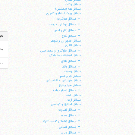
مسائل وکالت
مسائل هبه (بخشش)
مسائل پیوند اعضاء و تشریح
+
مسائل معاشرت
+
مسائل پوشش و زینت
+
مسائل نظر و لمس
+
ناو
مسائل نکاح
مسائل حقوق زن و شوهر
مسائل تلقیح
جل
+
مسائل جلوگیری و سقط جنین
مسائل اختلافات خانوادگی
+
مسائل طلاق
با 
+
مسائل وقف
مسائل وصیت
مسائل نذر و قسم
مسائل خوردنیها و آشامیدنیها
مسائل صید و ذبح
+
مسائل احیاء موات
مسائل لقطه
مسائل ارث
مسائل تحقیق و تجسس
+
مسائل قضاوت
ا
+
مسائل حدود
+
مسائل گناهانی که حد ندارند
+
مسائل قصاص
+
مسائل دیات