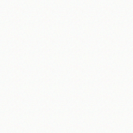
تلفن 37740011-25-98+ تا 14
فکس
37740015-25-98+