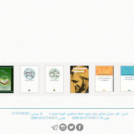
ایران
،
قم
،
میدان مصلّی، بلوار شهید محمّد منتظری، كوچه شماره ٨
کد پستی: 3713744381
تلفن
14-37740011-25-0098
فکس
37740015-25-0098