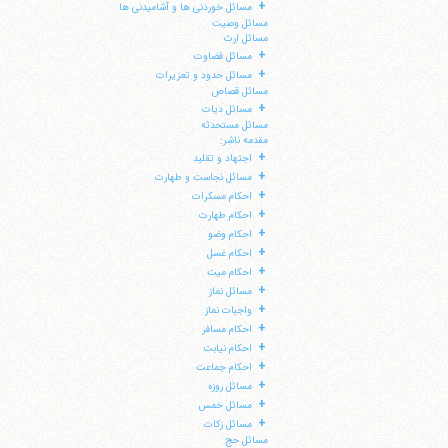
+
مسائل خوردنی ها و آشامیدنی ها
مسائل وصیت
مسائل ارث
+
مسائل قضاوت
+
مسائل حدود و تعزیرات
مسائل قصاص
+
مسائل دیات
مسائل مستحدثه
مقدمه ناشر:
+
اجتهاد و تقلید
+
مسائل نجاست و طهارت
+
احکام مسکرات
+
احکام طهارت
+
احکام وضو
+
احکام غسل
+
احکام میت
+
مسائل نماز
+
واجبات نماز
+
احکام مسافر
+
احکام نیابت
+
احکام جماعت
+
مسائل روزه
+
مسائل خمس
+
مسائل زکات
مسائل حج