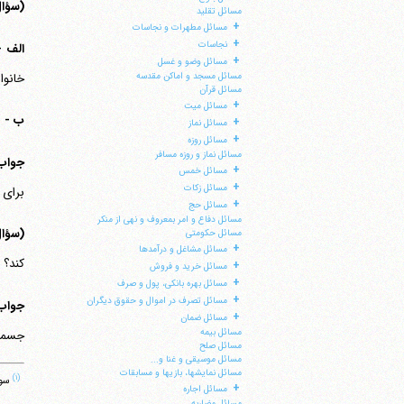
(سؤال 96
مسائل تقلید
+
مسائل مطهرات و نجاسات
+
نجاسات
الف 
+
مسائل وضو و غسل
خانوا
مسائل مسجد و اماکن مقدسه
مسائل قرآن
+
مسائل میت
ب -
ش
+
مسائل نماز
+
مسائل روزه
مسائل نماز و روزه مسافر
جواب
+
مسائل خمس
+
مسائل زکات
برای 
+
مسائل حج
مسائل دفاع و امر بمعروف و نهی از منکر
(سؤال 97
مسائل حکومتی
+
مسائل مشاغل و درآمدها
کند؟ 
+
مسائل خرید و فروش
+
مسائل بهره بانکی، پول و صرف
+
مسائل تصرف در اموال و حقوق دیگران
جواب
+
مسائل ضمان
مسائل بیمه
جسمی 
مسائل صلح
مسائل موسیقی و غنا و...
مسائل نمایشها، بازیها و مسابقات
(۱)
سوره ن
+
مسائل اجاره
مسائل مضاربه