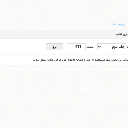
صفحه ۴۱۰
بری کتاب
د
صفحه
کمک این بخش شما می‌توانید به جلد و صفحه دلخواه خود در این کتاب منتقل شوید
آیت‌الله منتظری
وب سایت رسمی آیت‌الله منتظری
یران
،
قم
،
میدان مصلّی، بلوار شهید محمّد منتظری، كوچه شماره ٨
کد پستی: 3713744381