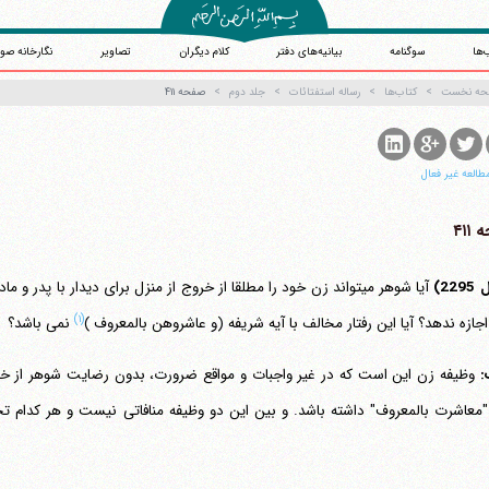
‌ها
سوگنامه
بیانیه‌های دفتر
کلام دیگران
تصاویر
نگارخانه صو
حه نخست
کتاب‌ها
رساله استفتائات
جلد دوم
صفحه ۴۱۱
طالعه غیر فعال
۴۱۱
22)
آیا شوهر می‎تواند زن خود را مطلقا از خروج از منزل برای دیدار با 
(۱)
 اجازه ندهد؟ آیا این رفتار مخالف با آیه شریفه (و عاشروهن بالمعروف )
نمی باشد؟
:
وظیفه زن این است که در غیر واجبات و مواقع ضرورت، بدون رضایت شوهر از خا
معاشرت بالمعروف" داشته باشد. و بین این دو وظیفه منافاتی نیست و هر کدام ت