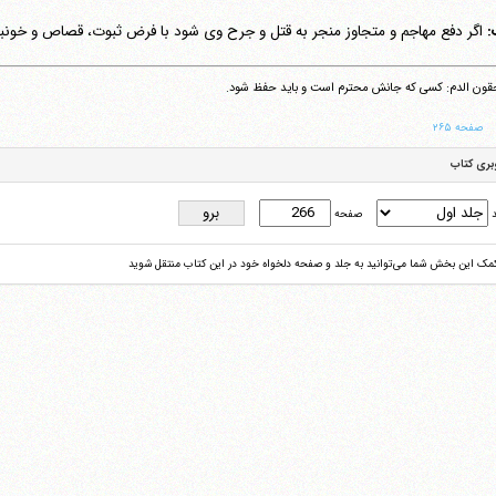
:
اگر دفع مهاجم و متجاوز منجر به قتل و جرح وی شود با فرض ثبوت، قصاص و خونبها
ون الدم: کسی که جانش محترم است و باید حفظ شود.
صفحه ۲۶۵
بری کتاب
د
صفحه
کمک این بخش شما می‌توانید به جلد و صفحه دلخواه خود در این کتاب منتقل شوید
آیت‌الله منتظری
وب سایت رسمی آیت‌الله منتظری
یران
،
قم
،
میدان مصلّی، بلوار شهید محمّد منتظری، كوچه شماره ٨
کد پستی: 3713744381