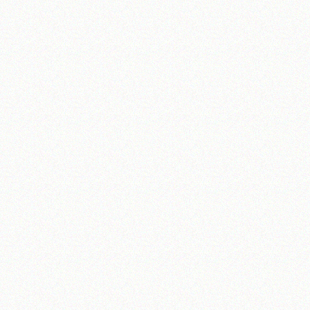
تلفن 37740011-25-98+ تا 14
فکس
37740015-25-98+