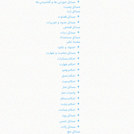
+
مسائل خوردنی ها و آشامیدنی ها
مسائل وصیت
مسائل ارث
+
مسائل قضاوت
+
مسائل حدود و تعزیرات
مسائل قصاص
+
مسائل دیات
مسائل مستحدثه
مقدمه ناشر:
+
اجتهاد و تقلید
+
مسائل نجاست و طهارت
+
احکام مسکرات
+
احکام طهارت
+
احکام وضو
+
احکام غسل
+
احکام میت
+
مسائل نماز
+
واجبات نماز
+
احکام مسافر
+
احکام نیابت
+
احکام جماعت
+
مسائل روزه
+
مسائل خمس
+
مسائل زکات
مسائل حج