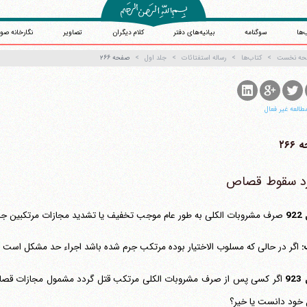
‌ها
سوگنامه
بیانیه‌های دفتر
کلام دیگران
تصاویر
نگارخانه صو
حه نخست
کتاب‌ها
رساله استفتائات
جلد اول
صفحه ۲۶۶
طالعه غیر فعال
۲۶۶
رد سقوط قصاص
9
صرف مشروبات الکلی به طور عام موجب تخفیف یا تشدید مجازات مرتکبین جرم می‎گردد یا
:
اگر در حالی که مسلوب الاختیار بوده مرتکب جرم شده باشد اجراء حد مشکل است ولی د
9
 خود دانست یا خیر؟