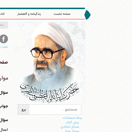
صفحه نخست
زندگینامه و گاهشمار
کتاب
صف
حالت م
صفحه 
موا
سؤال 22
جواب
رساله استفتائات
سؤال 23
پیش گفتار:
مسائل اعتقادی
اعمال
مسائل بلوغ