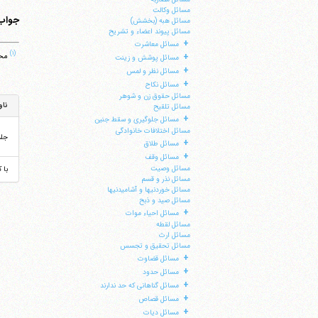
مسائل وکالت
جواب
مسائل هبه (بخشش)
مسائل پیوند اعضاء و تشریح
+
مسائل معاشرت
(۱)
محق
+
مسائل پوشش و زینت
+
مسائل نظر و لمس
+
مسائل نکاح
مسائل حقوق زن و شوهر
ناو
مسائل تلقیح
+
مسائل جلوگیری و سقط جنین
مسائل اختلافات خانوادگی
جل
+
مسائل طلاق
+
مسائل وقف
مسائل وصیت
با 
مسائل نذر و قسم
مسائل خوردنیها و آشامیدنیها
مسائل صید و ذبح
+
مسائل احیاء موات
مسائل لقطه
مسائل ارث
مسائل تحقیق و تجسس
+
مسائل قضاوت
ا
+
مسائل حدود
+
مسائل گناهانی که حد ندارند
+
مسائل قصاص
+
مسائل دیات