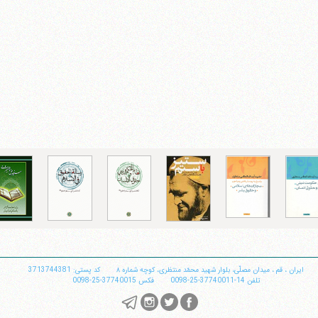
ایران
،
قم
،
میدان مصلّی، بلوار شهید محمّد منتظری، كوچه شماره ٨
کد پستی: 3713744381
تلفن
14-37740011-25-0098
فکس
37740015-25-0098