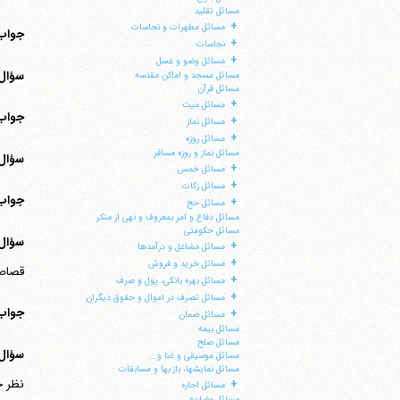
مسائل تقلید
+
مسائل مطهرات و نجاسات
جواب
+
نجاسات
+
مسائل وضو و غسل
سؤال 24
مسائل مسجد و اماکن مقدسه
مسائل قرآن
+
مسائل میت
جواب
+
مسائل نماز
+
مسائل روزه
مسائل نماز و روزه مسافر
سؤال 25
+
مسائل خمس
+
مسائل زکات
جواب
+
مسائل حج
مسائل دفاع و امر بمعروف و نهی از منکر
مسائل حکومتی
سؤال 26
+
مسائل مشاغل و درآمدها
+
مسائل خرید و فروش
قصاص اس
+
مسائل بهره بانکی، پول و صرف
+
مسائل تصرف در اموال و حقوق دیگران
جواب
+
مسائل ضمان
مسائل بیمه
مسائل صلح
سؤال 27
مسائل موسیقی و غنا و...
مسائل نمایشها، بازیها و مسابقات
نظر ح
+
مسائل اجاره
مسائل مضاربه