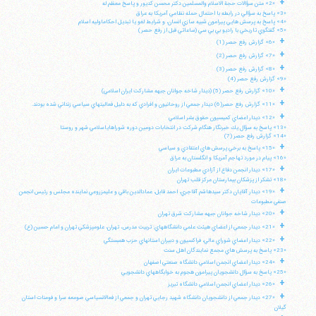
+
«2» متن سؤالات حجة الاسلام والمسلمين دكتر محسن كديور و پاسخ معظم له
«3» پاسخ به سؤالي در رابطه با احتمال حمله نظامي آمريكا به عراق
«4» پاسخ به پرسش هايي پيرامون شبيه سازي انسان، و شرايط لغو يا تبديل احكاماوليه اسلام
«5» گفتگوي تاريخي با راديو بي بي سي (ساعاتي قبل از رفع حصر)
+
«6» گزارش رفع حصر (1)
+
«7» گزارش رفع حصر (2)
+
«8» گزارش رفع حصر (3)
«9» گزارش رفع حصر (4)
+
«10» گزارش رفع حصر (5) (ديدار شاخه جوانان جبهه مشاركت ايران اسلامي)
+
«11» گزارش رفع حصر(6) ديدار جمعي از روحانيون و افرادي كه به دليل فعاليتهاي سياسي زنداني شده بودند.
+
«12» ديدار اعضاي كميسيون حقوق بشر اسلامي
«13» پاسخ به سؤال يك خبرنگار هنگام شركت در انتخابات دومين دوره شوراهاياسلامي شهر و روستا
«14» گزارش رفع حصر (7)
+
«15» پاسخ به برخي پرسش هاي اعتقادي و سياسي
«16» پيام در مورد تهاجم آمريكا و انگلستان به عراق
+
«17» ديدار انجمن دفاع از آزادي مطبوعات ايران
«18» تشكر از پزشكان بيمارستان مركز قلب تهران
+
«19» ديدار آقايان دكتر سيدهاشم آقاجري، احمد قابل، عمادالدين باقي و عليمزروعي نماينده مجلس و رئيس انجمن
صنفي مطبوعات
+
«20» ديدار شاخه جوانان جبهه مشاركت شرق تهران
+
«21» ديدار جمعي از اعضاي هيئت علمي دانشگاههاي: تربيت مدرس، تهران، علومپزشكي تهران و امام حسين (ع)
+
«22» ديدار اعضاي شوراي عالي، فراكسيون و دبيران استانهاي حزب همبستگي
«23» پاسخ به پرسش هاي مجمع نمايندگان اهل سنت
+
«24» ديدار اعضاي انجمن اسلامي دانشگاه صنعتي اصفهان
«25» پاسخ به سؤال دانشجويان پيرامون هجوم به خوابگاههاي دانشجويي
+
«26» ديدار اعضاي انجمن اسلامي دانشگاه تبريز
+
«27» ديدار جمعي از دانشجويان دانشگاه شهيد رجايي تهران و جمعي از فعالانسياسي صومعه سرا و فومنات استان
گيلان