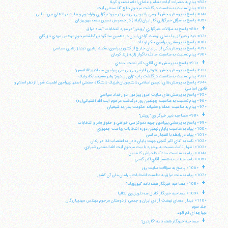
«82» پيام به حضرات آيات عظام و علماي اعلام نجف و كربلا
«83» پيام تسليت به مناسبت درگذشت مرحوم حاج آقا مجتبي آيت
«84» پاسخ به پرسش بخش فارسي راديو بي بي سي در مورد برگزاري رفراندوم ونظارت نهادهاي بين المللي
«85» پاسخ به سؤال خبرگزاري كار ايران (ايلنا) در خصوص تعيين سقف مهريهزنان
+
«86» پاسخ به سؤالات خبرگزاري "رويترز" در مورد انتخابات آينده عراق
«87» ديدار دبيركل و اعضاي نهضت آزادي ايران در دهمين سالگرد بزرگداشتمرحوم مهندس مهدي بازرگان
«88» پاسخ به پرسشي پيرامون حكم ارتداد
«89» پاسخ به پرسش يكي از ايرانيان خارج از كشور پيرامون تفكيك رهبري دينياز رهبري سياسي
«90» پيام تسليت به مناسبت حادثه ناگوار زلزله زرند كرمان
+
«91» پاسخ به پرسش هاي آقاي دكتر نعمت احمدي
«92» پاسخ به پرسش بخش اينترنتي فارسي بي بي سي پيرامون مصاديق "قتلنفس"
«93» پيام تسليت به مناسبت درگذشت پاپ "ژان پل دوم" رهبر مسيحيانكاتوليك
«94» پاسخ به پرسش هاي انجمن اسلامي دانشجويان فيزيك دانشگاه صنعتي اصفهانپيرامون اهميت شورا از نظر اسلام و
قانون اساسي
«95» پاسخ به پرسش هاي سايت امروز پيرامون دو رخداد سياسي
«96» پيام تسليت به مناسبت چهلمين روز درگذشت مرحوم آيت الله آشتياني(ره)
«97» پيام به مناسبت حمله وحشيانه حكومت يمن به شيعيان
+
«98» مصاحبه دبير خبرگزاري "رويترز"
«99» پاسخ به پرسشي پيرامون جبهه دموكراسي خواهي و حقوق بشر و انتخابات
«100» پيام به مناسبت پايان نهمين دوره انتخابات رياست جمهوري
«101» پيام در رابطه با انفجارات لندن
«102» نامه به آقاي اكبر گنجي جهت پايان دادن به اعتصاب غذا در زندان
«103» اظهار تأسف نسبت به برخورد با بيت مرحوم آيت الله العظمي شيرازي
«104» پيام به مناسبت حادثه دلخراش كاظمين
«105» نامه خطاب به همسر آقاي اكبر گنجي
+
«106» پاسخ به سؤالات سايت روز
«107» پيام به ملت عراق به مناسبت انتخابات پارلمان ملي آن كشور
+
«108» مصاحبه خبرنگار هفته نامه "نيوزويك"
+
«109» مصاحبه خبرنگار كانال سه تلويزيون ايتاليا
«110» ديدار اعضاي نهضت آزادي ايران و جمعي از دوستان مرحوم مهندس مهديبازرگان
جلد سوم
ديباچه اي غم آلود:
+
مصاحبه خبرنگار هفته نامه "گاردين"