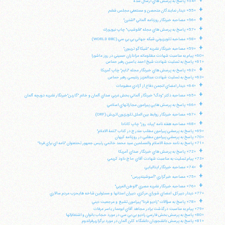
+
«54» پاسخ به پرسش هاي ارسال شده
+
«55» ديدار نمايندگان متحصن و مستعفي مجلس ششم
+
«56» مصاحبه خبرنگار روزنامه آلماني "اشترن"
تلفن 37740011-25-98+ تا 14
+
«57» پاسخ به پرسش هاي مجله "فلوشيپ" چاپ نيويورك
فکس
37740015-25-98+
+
«58» مصاحبه تلويزيوني شبكه جهاني بي بي سي (WORLD BBC)
+
«59» مصاحبه خبرنگار نشريه "شيكاگو تريبون"
«60» پيام به مناسبت شهادت مظلومانه عزاداران حسيني در روز عاشورا
«61» پاسخ به تسليت شهادت شيخ احمد ياسين رهبر حماس
+
«62» پاسخ به پرسش هاي خبرنگار مجله "تايم" چاپ آمريكا
«63» پاسخ به تسليت شهادت عبدالعزيز رنتيسي رهبر حماس
+
«64» ديدار اعضاي انجمن دفاع از آزادي مطبوعات
+
«65» مصاحبه دكتر "ودگ" خبرنگار آلماني بخش غربي صداي آلمان و خانم "گارين"خبرنگار نشريه دويچه آلمان
+
«66» پاسخ به پرسش هايي پيرامون مجازاتهاي اسلامي
+
«67» مصاحبه خبرنگار روابط بين الملل تلويزيون اتريش (ORF)
+
«68» مصاحبه هفته نامه "پيك روز" چاپ كانادا
«69» پاسخ به پرسشي پيرامون مطلب مندرج در كتاب "تتمة الاعلام"
«70» پاسخ به پرسشي پيرامون مطلبي در روزنامه كيهان
«71» پاسخ به نامه حجة الاسلام والمسلمين سيد محمد خاتمي رئيس جمهور تحتعنوان "نامه اي براي فردا"
+
«72» پاسخ به پرسش هاي خبرنگار صداي آمريكا
«73» پيام تسليت به مناسبت شهادت آقاي حاج داود كريمي
+
«74» مصاحبه خبرنگار ايتاليايي
+
«75» مصاحبه خبرگزاري "آسوشيتدپرس"
+
«76» مصاحبه خبرنگار نشريه مصري "الوطن العربي"
«77» ديدار دبيركل، اعضاي شوراي مركزي، دبيران استانها و مسئولين شاخه هايحزب مردم سالاري
+
«78» پاسخ به سؤالات "راديو فردا" پيرامون تشيع و مرجعيت ديني
«79» پيام به مناسبت درگذشت برادر مجاهد آقاي ابوعمار ياسر عرفات
«80» پاسخ به پرسش بخش فارسي راديو بي بي سي در مورد حجاب بانوان و اشتغالآنها
«81» پاسخ به پرسش دانشجويان دانشگاه كلن آلمان در مورد برگزاريرفراندوم