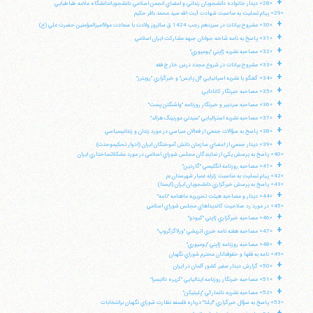
+
«28» ديدار خانواده دانشجويان زنداني و اعضاي انجمن اسلامي دانشجوياندانشگاه علامه طباطبايي
«29» پيام تسليت به مناسبت شهادت آيت الله سيد محمد باقر حكيم
+
«30» مشروح بيانات در سيزدهم رجب 1424 ق سالروز ولادت با سعادت مولااميرالمؤمنين حضرت علي (ع)
+
«31» پاسخ به نامه شاخه جوانان جبهه مشاركت ايران اسلامي
+
«32» مصاحبه نشريه ژاپني "يوميوري"
+
«33» مشروح بيانات در شروع مجدد درس خارج فقه
+
«34» گفتگو با نشريه اسپانيايي "ال پايس" و خبرگزاري "رويترز"
+
«35» مصاحبه خبرنگار كانادايي
+
«36» مصاحبه سردبير و خبرنگار روزنامه "واشنگتن پست"
+
«37» مصاحبه نشريه استراليايي "سيدني مورنينگ هرالد"
+
«38» پاسخ به سؤالات جمعي از فعالان سياسي در مورد زندان و زندانيسياسي
+
«39» ديدار جمعي از اعضاي سازمان دانش آموختگان ايران (ادوار تحكيموحدت)
«40» پاسخ به پرسش يكي از نمايندگان مجلس شوراي اسلامي در مورد مشكلاتساختاري ايران
+
«41» مصاحبه روزنامه انگليسي "گاردين"
«42» پيام تسليت به مناسبت زلزله غمبار شهرستان بم
«43» پاسخ به پرسش خبرگزاري دانشجويان ايران (ايسنا)
+
«44» ديدار و مصاحبه هيئت تحريريه ماهنامه "نامه"
«45» در مورد رد صلاحيت كانديداهاي مجلس شوراي اسلامي
+
«46» مصاحبه خبرگزاري ژاپني "كيودو"
+
«47» مصاحبه هفته نامه خبري اتريشي "ورلاگزگروپ"
+
«48» مصاحبه روزنامه ژاپني "يوميوري"
«49» نامه به فقها و حقوقدانان محترم شوراي نگهبان
آیت‌الله منتظری
+
وب سایت رسمی آیت‌الله منتظری
«50» گزارش ديدار سفير كشور آلمان در ايران
ایران
،
قم
،
میدان مصلّی، بلوار شهید محمّد منتظری، كوچه
+
«51» مصاحبه خبرنگار روزنامه ايتاليايي "كريره دلايسرا"
شماره ٨
کد پستی: 3713744381
+
«52» مصاحبه نشريه دانماركي "پليتيكن"
«53» پاسخ به سؤال خبرگزاري "ايلنا" درباره فلسفه نظارت شوراي نگهبان برانتخابات