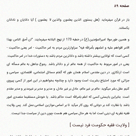
صفحه ۸۹
باز در قرآن می‎فرماید:
(هل یستوی الذین یعلمون والذین لا یعلمون )
آیا دانایان و نادانان
یکسانند.
و همین طور مولا امیرالمؤمنین (ع) در خطبه 173 از نهج البلاغه می‎فرمایند: "ان أحق الناس بهذا
الامر اقواهم علیه و اعلمهم بأمرالله فیه" سزاوارترین مردم به امر حاکمیت - امر یعنی حاکمیت -
کسی است که توانایی بیشتر داشته باشد و داناترین مردم باشد به دستورات خدا در امر حاکمیت.
یعنی در امور مربوط به حاکمیت از همه عالم تر و داناتر باشد. رجوع جاهل به عالم مسأله ای
است ارتکازی. در دین مقدس اسلام همان طور که گفتم مسائل اجتماعی، اقتصادی، سیاسی و
جزائی که مورد احتیاج بشریت است وجود دارد و چنانچه بخواهیم در این امور از کسی پیروی
کنیم عقل بشر می‎گوید: عالم بر غیر عالم، عادل بر غیر عادل، و مدیر و مدبر بر غیرمدیر و مدبر مقدم
است. بنابراین بایستی کسی که اعلم بامرالله است حاکم باشد. یا خودش مستقیما متصدی امور
باشد یا نظارت کند بر دولتی که روی کار می‎آید تا بر اساس موازین اسلامی عمل کند. پس ولایت
فقیه نظریه ای دینی است اما به هر حال سیاسی هم هست چون دین از سیاست جدا نیست.
[ ولایت فقیه حکومت فرد نیست ]