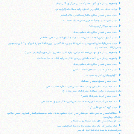
+
پاسخ به پرسش هاي آقاي احمد رأفت مدير خبرگزاري "آكي" ايتاليا
+
بيانات معظم له در آغاز درس اخلاق درباره حملات اسرائيل به غزه
+
ديدار اعضاي شوراي مركزي سازمان مجاهدين انقلاب اسلامي
+
ديدار مدير مسئول و هيأت تحريريه نشريه توقيف شده "نامه"
+
مصاحبه خبرنگار "راديو زمانه"
+
ديدار اعضاي شوراي مركزي دفتر تحكيم وحدت
+
ديدار شوراي مركزي انجمن اسلامي معلمان ايران و شوراي انجمن اسلامي معلمانقم
+
ديدار جمعي از اعضاي انجمن هاي اسلامي دانشجويان دانشگاههاي تهران (دانشگاههنر)، شهركرد و كاشان و همچنين
جمعي از اقشار مختلف مردم
+
پاسخ به پرسش هاي مهندس لطف الله ميثمي درباره قانون اساسي و نقش شوراينگهبان در تفسير آن
+
پاسخ به پرسش هاي "گاهنامه اطلاع" پيرامون تشكيك درباره كتاب خاطرات معظمله
+
ديدار اعضاي شوراي مركزي دفتر تحكيم وحدت
+
ديدار اعضاي سازمان مجاهدين انقلاب اسلامي
+
گزارش برگزاري نماز عيد سعيد فطر
+
ديدار اعضاي مجمع نيروهاي خط امام
+
مصاحبه روزنامه "ماينيچي" ژاپن به مناسبت سي امين سالگرد انقلاب اسلامي
بيانات معظم له در سالروز شهادت حضرت امام جعفر صادق (ع)
+
ديدار اعضاي "پويش دعوت از خاتمي"
+
مصاحبه خبرنگار شبكه "الجزيره" به مناسبت سي امين سالگرد پيروزي انقلاباسلامي
+
ديدار گروه "اصلاح طلبان كرد"
+
ملاقات اعضاي سازمان دانش آموختگان ايران (ادوار تحكيم وحدت)، حزب جامعهمدني استان همدان و انجمن اسلامي
دانشگاه بوعلي سينا
ديدار دو تن از علماي اهل سنت سيستان و بلوچستان
+
پيام پيرامون قتل عام مردم مظلوم غزه به دست اسرائيل غاصب
پيام تسليت به مناسبت درگذشت آيت الله جمي