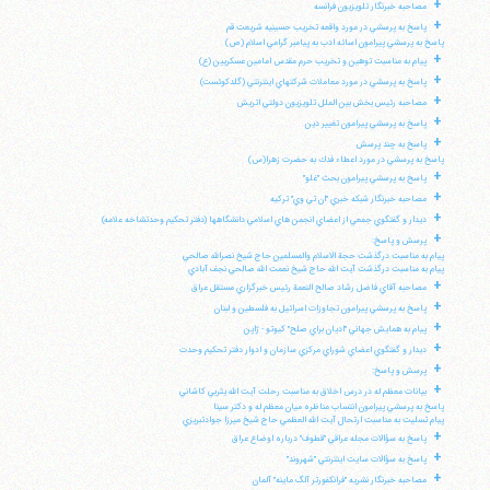
+
مصاحبه خبرنگار تلويزيون فرانسه
+
پاسخ به پرسشي در مورد واقعه تخريب حسينيه شريعت قم
پاسخ به پرسشي پيرامون اسائه ادب به پيامبر گرامي اسلام (ص)
+
پيام به مناسبت توهين و تخريب حرم مقدس امامين عسكريين (ع)
+
پاسخ به پرسشي در مورد معاملات شركتهاي اينترنتي (گلدكوئست)
+
مصاحبه رئيس بخش بين الملل تلويزيون دولتي اتريش
+
پاسخ به پرسشي پيرامون تغيير دين
+
پاسخ به چند پرسش
پاسخ به پرسشي در مورد اعطاء فدك به حضرت زهرا(س)
+
پاسخ به پرسشي پيرامون بحث "غلو"
+
مصاحبه خبرنگار شبكه خبري "ان تي وي" تركيه
+
ديدار و گفتگوي جمعي از اعضاي انجمن هاي اسلامي دانشگاهها (دفتر تحكيم وحدتشاخه علامه)
+
پرسش و پاسخ:
پيام به مناسبت درگذشت حجة الاسلام والمسلمين حاج شيخ نصرالله صالحي
پيام به مناسبت درگذشت آيت الله حاج شيخ نعمت الله صالحي نجف آبادي
+
مصاحبه آقاي فاضل رشاد صالح النعمة رئيس خبرگزاري مستقل عراق
+
پاسخ به پرسشي پيرامون تجاوزات اسرائيل به فلسطين و لبنان
+
پيام به همايش جهاني "اديان براي صلح" كيوتو - ژاپن
+
ديدار و گفتگوي اعضاي شوراي مركزي سازمان و ادوار دفتر تحكيم وحدت
+
پرسش و پاسخ:
+
بيانات معظم له در درس اخلاق به مناسبت رحلت آيت الله يثربي كاشاني
پاسخ به پرسشي پيرامون انتساب مناظره ميان معظم له و دكتر سينا
پيام تسليت به مناسبت ارتحال آيت الله العظمي حاج شيخ ميرزا جوادتبريزي
+
پاسخ به سؤالات مجله عراقي "قطوف" درباره اوضاع عراق
+
پاسخ به سؤالات سايت اينترنتي "شهروند"
+
مصاحبه خبرنگار نشريه "فرانكفورتر آلگ ماينه" آلمان