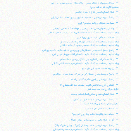
+
بيانات معظم له در ديدار جمعي از علاقه مندان مرحوم مهندس بازرگان
سخنان آقاي دكتر ابراهيم يزدي:
+
ديدار اعضاي انجمن دفاع از حقوق زندانيان
+
پاسخ به پرسش هايي به مناسبت سالروز پيروزي انقلاب اسلامي ايران
+
مصاحبه خبرنگار روزنامه "مانيچي" ژاپن
+
واكنش به فتواي مفتي سعودي مبني بر انهدام اماكن مقدس شيعيان
پيام تسليت به مناسبت درگذشت حجة الاسلام والمسلمين سيد محمود مطلبي
+
مصاحبه خبرنگار سايت خبري "روزآنلاين"
پيام تسليت به مناسبت درگذشت مرحوم آقاي فخرالدين حجازي
پيام تسليت به مناسبت درگذشت همسر مرحوم آيت الله طالقاني
+
پاسخ به سؤالات مهندس مصطفي ايزدي پيرامون خاطرات آيت الله مهدوي كني
پيام تسليت به مناسبت درگذشت آيت الله حاج آقا حسن طباطبايي قمي
+
بيانات معظم له در ابتداي درس اخلاق پيرامون حادثه سامرا
پيام تسليت به مناسبت درگذشت آيت الله حاج شيخ محمد فاضل لنكراني
+
پيام به نشست مطبوعاتي حق صلح
+
پاسخ به پرسش هاي خبرنگار "بي بي سي" در مورد مسائل روز ايران
+
پاسخ به پرسشي پيرامون حكم سنگسار در اسلام
+
گفتگوي آقاي عمادالدين باقي با حضرت آيت الله منتظري (1)
گزارش برگزاري نماز عيد سعيد فطر
+
ديدار اعضاي شوراي مركزي ادوار تحكيم وحدت
+
پاسخ به پرسش هاي سايت خبري "روزآنلاين"
گزارش ديدار مجمع زنان اصلاح طلب
+
سخنان خانم دكتر زهرا شجاعي:
+
مصاحبه خبرنگار هفته نامه ايتاليايي "اسپرسو"
+
گزارش ديدار ياران مرحوم مهندس مهدي بازرگان
+
پاسخ به پرسش هاي خانم درخشش (خبرنگار ايراني مقيم آمريكا)
پيام تسليت به مناسبت درگذشت آيت الله حاج شيخ محمد رضا توسلي