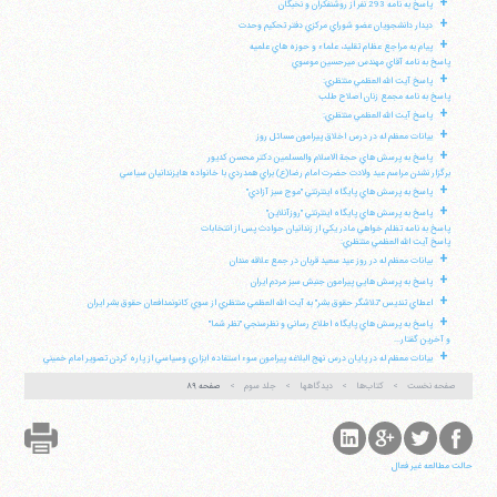
+
پاسخ به نامه 293 نفر از روشنفكران و نخبگان
+
ديدار دانشجويان عضو شوراي مركزي دفتر تحكيم وحدت
+
پيام به مراجع عظام تقليد، علماء و حوزه هاي علميه
پاسخ به نامه آقاي مهندس ميرحسين موسوي
+
پاسخ آيت الله العظمي منتظري:
پاسخ به نامه مجمع زنان اصلاح طلب
+
پاسخ آيت الله العظمي منتظري:
+
بيانات معظم له در درس اخلاق پيرامون مسائل روز
+
پاسخ به پرسش هاي حجة الاسلام والمسلمين دكتر محسن كديور
برگزار نشدن مراسم عيد ولادت حضرت امام رضا(ع) براي همدردي با خانواده هايزندانيان سياسي
+
پاسخ به پرسش هاي پايگاه اينترنتي "موج سبز آزادي"
+
پاسخ به پرسش هاي پايگاه اينترنتي "روزآنلاين"
پاسخ به نامه تظلم خواهي مادر يكي از زندانيان حوادث پس از انتخابات
پاسخ آيت الله العظمي منتظري:
+
بيانات معظم له در روز عيد سعيد قربان در جمع علاقه مندان
+
پاسخ به پرسش هايي پيرامون جنبش سبز مردم ايران
+
اعطاي تنديس "تلاشگر حقوق بشر" به آيت الله العظمي منتظري از سوي كانونمدافعان حقوق بشر ايران
+
پاسخ به پرسش هاي پايگاه اطلاع رساني و نظرسنجي "نظر شما"
و آخرين گفتار...
+
بيانات معظم له در پايان درس نهج البلاغه پيرامون سوء استفاده ابزاري وسياسي از پاره كردن تصوير امام خميني
صفحه نخست
کتاب‌ها
دیدگاهها
جلد سوم
صفحه ۸۹
حالت مطالعه غیر فعال