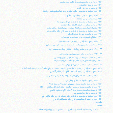
«60» پاسخ به پرسشهايي در مورد خليفه سوم عثمان
«61» پيام به ملت افغانستان
«62» در رابطه با ديه اهل كتاب
«63» پيام تسليت به مناسبت رحلت حضرت آيت الله العظمي شيرازي (ره)
+
«64» پاسخ به برخي پرسشهاي اعتقادي
«65» چرا اعتراض و چرا انتقاد؟
«66» پيام تسليت به مناسبت درگذشت خواهر مكرمه شان
«67» پاسخ به سؤالي در رابطه با استفاده از اينترنت
«68» تشكر از اظهار همدردي اقشار مردم در غم درگذشت خواهر مكرمه
«69» پيام تسليت به مناسبت درگذشت مرحوم آقاي دكتر يدالله سحابي
«70» پيام به مناسبت حوادث غمبار فلسطين
«71» استفتاي شرعي در مورد مصافحه با غيرمحارم
+
«72» پاسخ به سؤالاتي در مورد برخي مسائل روز
«73» پاسخ به پرسشهايي پيرامون شخصيت مرحوم دكتر علي شريعتي
+
«74» پاسخ به پرسشهاي پايگاه اينترنتي چهارده معصوم (ع)
+
«75» پاسخ به پرسشي پيرامون نظريه ولايت فقيه
«76» پيام تسليت در رابطه با زلزله استانهاي قزوين و همدان
«77» در مورد استقلال حوزه علميه و قداست مرجعيت شيعه
+
«78» پاسخ به سؤالاتي در مورد آزاديهاي اجتماعي
«79» پاسخ به سؤالاتي در رابطه با آيات سوره احزاب خطاب به زنان پيامبر(ص)و در مورد اهل كتاب
«80» پاسخ به سؤالاتي در مورد اظهارات آقاي دكتر هاشم آقاجري
+
«81» پاسخ به نامه خانم مهرانگيز كار و اشاره به برخي مسائل روز
+
«82» پاسخ به شبهات اعتقادي و تاريخي
«83» پاسخ به نامه جامعه معلمان ايران در رابطه با: "چه بايد كرد؟"
«84» پيام به مناسبت بيست و سومين سالگرد رحلت آيت الله طالقاني (ره)(1)
«85» در مورد محكوميت مجدد حجة الاسلام آقاي يوسفي اشكوري
«86» در رابطه با نظارت استصوابي
«87» پيام تسليت به مناسبت درگذشت دكتر عليرضا نوري و دكتر هاشم زهي
«88» پيام در رابطه با محكوميت آقاي دكتر سيدهاشم آقاجري
جلد دوم
مقدمه:
+
«1» متن نامه حجة الاسلام والمسلمين دكتر محسن كديور و پاسخ معظم له