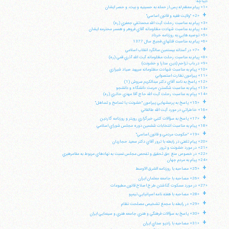
ديباچه:
«1» پيام معظم له پس از حمله به حسينيه و بيت، و حصر ايشان
+
«2» "ولايت فقيه و قانون اساسي"
«3» پيام به مناسبت رحلت آيت الله محمدتقي جعفري (ره)
«4» پيام به مناسبت شهادت مظلومانه آقاي فروهر و همسر محترمه ايشان
«5» توصيه هايي به روزنامه خرداد
«6» پيام به مناسبت قتلهاي فجيع سال 1377
+
«7» در آستانه بيستمين سالگرد انقلاب اسلامي
«8» پيام به مناسبت رحلت مظلومانه آيت الله آذري قمي (ره)
«9» در باب تزاحم (دين، مدارا و خشونت)
«10» پيام به مناسبت شهادت مظلومانه سپهبد صياد شيرازي
«11» پيرامون نظارت استصوابي
«12» پاسخ به نامه آقاي دكتر عبدالكريم سروش (1)
«13» پيام به مناسبت شكستن حرمت دانشگاه و دانشجو
«14» پپام به مناسبت رحلت آيت الله حاج آقا مهدي حائري (ره)
+
«15» پاسخ به پرسشهايي پيرامون "خشونت يا تسامح و تساهل"
«16» خاطراتي در مورد آيت الله طالقاني
+
«17» پاسخ به سؤالات كتبي خبرگزاري رويتر و روزنامه گاردين
«18» پيام به مناسبت انتخابات ششمين دوره مجلس شوراي اسلامي
+
«19» "حكومت مردمي و قانون اساسي"
«20» پيام تلفني در رابطه با ترور آقاي دكتر سعيد حجاريان
«21» در مورد خشونت و ترور
«22» در خصوص منع حق تحقيق و تفحص مجلس نسبت به نهادهاي مربوط به مقامرهبري
«24» پيام به مردم جهان
+
«25» مصاحبه با روزنامه الشرق الاوسط
+
«26» مصاحبه با جامعه معلمان ايران
«27» در مورد مسكوت گذاشتن طرح اصلاح قانون مطبوعات
+
«28» مصاحبه با هفته نامه اسپانيايي تيمپو
+
«29» در رابطه با مجمع تشخيص مصلحت نظام
+
«30» پاسخ به سؤالات فرهنگي و هنري جامعه هنري و سينمايي ايران
+
«31» مصاحبه با راديو صداي ايران