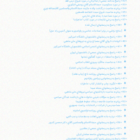
«32» پاسخ به نامه جمعي از شاگردان در مورد شروع درس فقه
«33» در مورد محكوميت حجة الاسلام آقاي يوسفي اشكوري
«34» پيام به مناسبت درگذشت والده مكرمه حجة الاسلام والمسلمين آقايعبدالله نوري
«35» پيام به مناسبت شروع مجدد انتفاضه فلسطين
«36» در مورد مصاحبه با رسانه هاي خارجي
«37» پاسخ به برخي شايعات در مورد كتاب "خاطرات"
+
«38» پاسخ به پرسشهاي ارسال شده
+
[ مانع تراشي در برابر اصلاحات خاتمي و رفراندوم به عنوان آخرين راه حل]
+
«39» پاسخ به پرسشهاي دانشجويان دانشگاه اميركبير
«40» اتهامات نارواي آقاي مصباح يزدي به نيروهاي ملي مذهبي
+
«41» پاسخ به پرسشهاي انجمن اسلامي دانشجويان دانشگاه اميركبير
+
«42» پاسخ به پرسشهاي جمعي از دانشجويان تهران
«43» پاسخ به استفتاء در مورد گفتگوي تمدنها
+
«44» به مناسبت سالگرد پيروزي انقلاب اسلامي
+
«45» پاسخ به پرسشهاي مجله ديدگاه (چاپ كانادا)
+
«46» پاسخ به پرسشهاي روزنامه داچ (چاپ هلند)
«47» پاسخ به پرسشهايي پيرامون رفراندوم
+
«48» انگيزه چاپ و انتشار كتاب خاطرات
«49» پاسخ به پرسشهاي مجله سيما
«50» پيام به مناسبت بازداشتهاي سياسي نيروهاي ملي مذهبي
+
«51» پاسخ به سؤالات شرعي خانواده هاي بازداشت شدگان سياسي
«52» پپام به مناسبت فاجعه دردناك سقوط هواپيما
«53» مصاحبه پس از شركت در انتخابات رياست جمهوري
+
«54» پاسخ به پرسشهاي روزنامه فرانسوي امانيته
+
«55» درباره ماده قانوني اهانت به مقدسات و سب النبي
+
«56» پاسخ به پرسشهاي حجة الاسلام والمسلمين آقاي دكتر محسن كديور
+
«57» پاسخ به پرسشهاي جمعي از مقلدين
+
«58» پاسخ به پرسشهاي جامعه معلمان ايران
«59» پاسخ به پرسش راديو آزادي پيرامون تحولات افغانستان