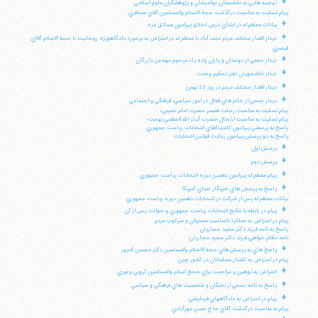
+
توصيه هايي به دانشمندان، نوانديشان و پژوهشگران علوم اسلامي
پيام تسليت به مناسبت درگذشت حجة الاسلام والمسلمين آقاي مسافري
+
بيانات معظم له در ابتداي درس اخلاق پيرامون مسائل غزه
+
ديدار اقشار مختلف مردم نجف آباد با معظم له در اعتراض به برخورد دادگاهويژه روحانيت با حجة الاسلام آقاي
قيصري
+
ديدار جمعي از دوستان و ياران زنده ياد مرحوم مهندس بازرگان
+
ديدار دانشجويان دفتر تحكيم وحدت
+
ديدار اقشار مختلف مردم در روز 22 بهمن
+
ديدار جمعي از خانم هاي فعال در امور سياسي، فرهنگي و اجتماعي
پيام تسليت به مناسبت رحلت همسر حضرت امام خميني؛
پيام تسليت به مناسبت ارتحال حضرت آيت الله العظمي بهجت؛
پاسخ به پرسشي پيرامون كانديداهاي انتخابات رياست جمهوري
پاسخ به دو پرسش پيرامون رعايت قوانين انتخابات
+
پرسش اول:
+
پرسش دوم:
+
پيام معظم له پيرامون دهمين دوره انتخابات رياست جمهوري
+
پاسخ به پرسش هاي خبرنگار صداي آمريكا
بيانات معظم له پس از شركت در انتخابات دهمين دوره رياست جمهوري
+
پيام در رابطه با نتايج انتخابات رياست جمهوري و حوادث پس از آن
پيام در اعتراض به عملكرد نامناسب مسئولان و سركوب مردم
پاسخ به نامه فرزند دكتر سعيد حجاريان
نامه تظلم خواهي فرزند دكتر سعيد حجاريان:
+
پاسخ هاي به پرسش هاي حجة الاسلام والمسلمين دكتر محسن كديور
پيام در اعتراض به كشتار مسلمانان در كشور چين
+
اعتراض به توهين و مزاحمت براي حجج اسلام والمسلمين كروبي و نوري
+
پاسخ به نامه جمعي از نخبگان و شخصيت هاي فرهنگي و سياسي
+
پيام در اعتراض به دادگاههاي فرمايشي
پيام به مناسبت درگذشت آقاي حاج حسن مهرآبادي