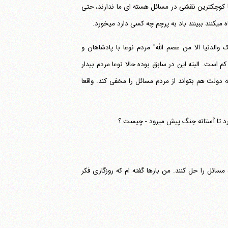
ین پدیده را به عنوان یک پروژه ملی یاد می‎کنند ولی ملت ما کوچکترین نقشی در مسائل هسته ای ما ندارند، حتی
‎خورد.
ی‎فرمایند: "و انما الناس مع الملوک والدنیا الا من عصم الله" مردم نوعا با پادشاهان و
ست. البته این در سابق بوده حالا نوعا مردم بیدار
ولت هم بتواند از مردم مسائل را مخفی کند. واقعا
سائل را حل کنند. من بارها گفته ام که روزگاری فکر