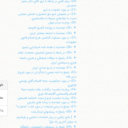
«20» پيام تلفني در رابطه با ترور آقاي دكتر سعيد
حجاريان
«21» در مورد خشونت و ترور
«22» در خصوص منع حق تحقيق و تفحص مجلس
نسبت به نهادهاي مربوط به مقامرهبري
«24» پيام به مردم جهان
+
«25» مصاحبه با روزنامه الشرق الاوسط
+
«26» مصاحبه با جامعه معلمان ايران
«27» در مورد مسكوت گذاشتن طرح اصلاح قانون
مطبوعات
+
«28» مصاحبه با هفته نامه اسپانيايي تيمپو
+
«29» در رابطه با مجمع تشخيص مصلحت نظام
+
«30» پاسخ به سؤالات فرهنگي و هنري جامعه
هنري و سينمايي ايران
+
«31» مصاحبه با راديو صداي ايران
«32» پاسخ به نامه جمعي از شاگردان در مورد شروع
درس فقه
«33» در مورد محكوميت حجة الاسلام آقاي يوسفي
ناو
اشكوري
«34» پيام به مناسبت درگذشت والده مكرمه حجة
الاسلام والمسلمين آقايعبدالله نوري
جل
«35» پيام به مناسبت شروع مجدد انتفاضه فلسطين
«36» در مورد مصاحبه با رسانه هاي خارجي
«37» پاسخ به برخي شايعات در مورد كتاب "خاطرات"
با 
+
«38» پاسخ به پرسشهاي ارسال شده
+
[ مانع تراشي در برابر اصلاحات خاتمي و رفراندوم
به عنوان آخرين راه حل]
+
«39» پاسخ به پرسشهاي دانشجويان دانشگاه