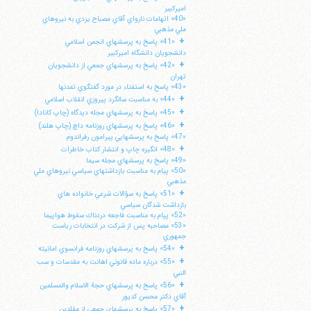
اميركبير
«40» اتهامات نارواي آقاي مصباح يزدي به نيروهاي
ملي مذهبي
+
«41» پاسخ به پرسشهاي انجمن اسلامي
دانشجويان دانشگاه اميركبير
+
«42» پاسخ به پرسشهاي جمعي از دانشجويان
تهران
«43» پاسخ به استفتاء در مورد گفتگوي تمدنها
+
«44» به مناسبت سالگرد پيروزي انقلاب اسلامي
+
«45» پاسخ به پرسشهاي مجله ديدگاه (چاپ كانادا)
+
«46» پاسخ به پرسشهاي روزنامه داچ (چاپ هلند)
«47» پاسخ به پرسشهايي پيرامون رفراندوم
+
«48» انگيزه چاپ و انتشار كتاب خاطرات
«49» پاسخ به پرسشهاي مجله سيما
«50» پيام به مناسبت بازداشتهاي سياسي نيروهاي ملي
مذهبي
+
«51» پاسخ به سؤالات شرعي خانواده هاي
ا
بازداشت شدگان سياسي
«52» پپام به مناسبت فاجعه دردناك سقوط هواپيما
«53» مصاحبه پس از شركت در انتخابات رياست
جمهوري
+
«54» پاسخ به پرسشهاي روزنامه فرانسوي امانيته
+
«55» درباره ماده قانوني اهانت به مقدسات و سب
النبي
+
«56» پاسخ به پرسشهاي حجة الاسلام والمسلمين
آقاي دكتر محسن كديور
+
«57» پاسخ به پرسشهاي جمعي از مقلدين