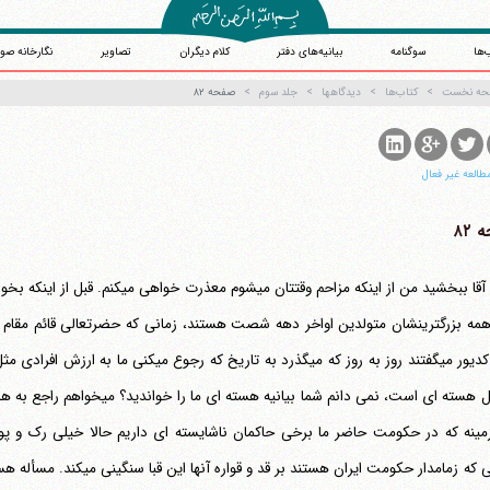
‌ها
سوگنامه
بیانیه‌های دفتر
کلام دیگران
تصاویر
نگارخانه صو
حه نخست
کتاب‌ها
دیدگاهها
جلد سوم
صفحه ۸۲
طالعه غیر فعال
۸۲
‏ حاج آقا ببخشید من از اینکه مزاحم وق
 همه بزرگترینشان متولدین اواخر دهه شصت هستند، زمانی که حضرتعالی قائم مقام 
مسائل هسته ای است، نمی دانم شما ب
مینه که در حکومت حاضر ما برخی حاکمان ناشایسته ای داریم حالا خیلی رک و پ
کسانی که زمامدار حکومت ایران