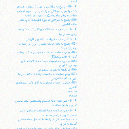
شيعه
+
«78» پاسخ به سؤالاتي در مورد آزاديهاي اجتماعي
«79» پاسخ به سؤالاتي در رابطه با آيات سوره احزاب
خطاب به زنان پيامبر(ص)و در مورد اهل كتاب
«80» پاسخ به سؤالاتي در مورد اظهارات آقاي دكتر
هاشم آقاجري
+
«81» پاسخ به نامه خانم مهرانگيز كار و اشاره به
برخي مسائل روز
+
«82» پاسخ به شبهات اعتقادي و تاريخي
«83» پاسخ به نامه جامعه معلمان ايران در رابطه با:
"چه بايد كرد؟"
«84» پيام به مناسبت بيست و سومين سالگرد رحلت
آيت الله طالقاني (ره)(1)
«85» در مورد محكوميت مجدد حجة الاسلام آقاي
يوسفي اشكوري
«86» در رابطه با نظارت استصوابي
«87» پيام تسليت به مناسبت درگذشت دكتر عليرضا
نوري و دكتر هاشم زهي
«88» پيام در رابطه با محكوميت آقاي دكتر سيدهاشم
آقاجري
جلد دوم
مقدمه:
+
«1» متن نامه حجة الاسلام والمسلمين دكتر محسن
كديور و پاسخ معظم له
+
«2» متن سؤالات حجة الاسلام والمسلمين دكتر
محسن كديور و پاسخ معظم له
«3» پاسخ به سؤالي در رابطه با احتمال حمله نظامي
آمريكا به عراق
«4» پاسخ به پرسش هايي پيرامون شبيه سازي انسان،