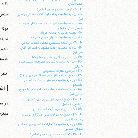
حصر ايشان
+
«2» "ولايت فقيه و قانون اساسي"
حضرتعالی
«3» پيام به مناسبت رحلت آيت الله محمدتقي جعفري
(ره)
«4» پيام به مناسبت شهادت مظلومانه آقاي فروهر و
همسر محترمه ايشان
«5» توصيه هايي به روزنامه خرداد
«6» پيام به مناسبت قتلهاي فجيع سال 1377
قدرتم
+
«7» در آستانه بيستمين سالگرد انقلاب اسلامي
«8» پيام به مناسبت رحلت مظلومانه آيت الله آذري
شده ا
قمي (ره)
«9» در باب تزاحم (دين، مدارا و خشونت)
بایست
«10» پيام به مناسبت شهادت مظلومانه سپهبد صياد
شيرازي
«11» پيرامون نظارت استصوابي
‏ نظر شم
«12» پاسخ به نامه آقاي دكتر عبدالكريم سروش (1)
«13» پيام به مناسبت شكستن حرمت دانشگاه و
دانشجو
[ اش
«14» پپام به مناسبت رحلت آيت الله حاج آقا مهدي
حائري (ره)
+
«15» پاسخ به پرسشهايي پيرامون "خشونت يا
در مص
تسامح و تساهل"
«16» خاطراتي در مورد آيت الله طالقاني
می‎کردیم اشغال
+
«17» پاسخ به سؤالات كتبي خبرگزاري رويتر و
روزنامه گاردين
«18» پيام به مناسبت انتخابات ششمين دوره مجلس
شوراي اسلامي
+
«19» "حكومت مردمي و قانون اساسي"