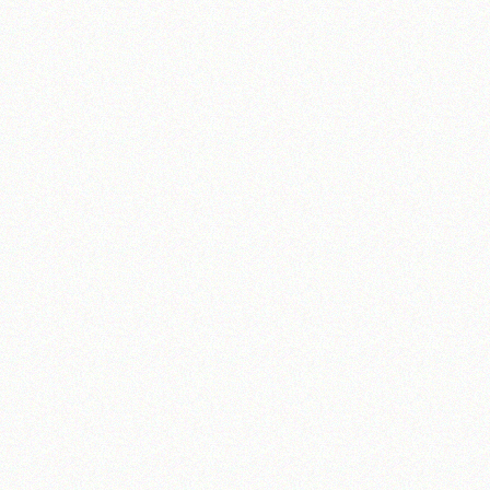
تلفن 37740011-25-98+ تا 14
فکس
37740015-25-98+