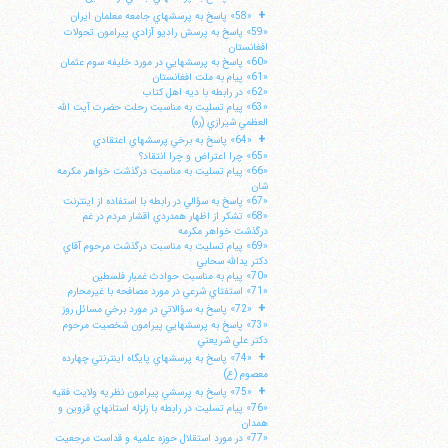
+
«58» پاسخ به پرسشهاي جامعه معلمان ايران
«59» پاسخ به پرسش راديو آزادي پيرامون تحولات
افغانستان
«60» پاسخ به پرسشهايي در مورد خليفه سوم عثمان
«61» پيام به ملت افغانستان
«62» در رابطه با ديه اهل كتاب
«63» پيام تسليت به مناسبت رحلت حضرت آيت الله
العظمي شيرازي (ره)
+
«64» پاسخ به برخي پرسشهاي اعتقادي
«65» چرا اعتراض و چرا انتقاد؟
«66» پيام تسليت به مناسبت درگذشت خواهر مكرمه
شان
«67» پاسخ به سؤالي در رابطه با استفاده از اينترنت
«68» تشكر از اظهار همدردي اقشار مردم در غم
درگذشت خواهر مكرمه
«69» پيام تسليت به مناسبت درگذشت مرحوم آقاي
دكتر يدالله سحابي
«70» پيام به مناسبت حوادث غمبار فلسطين
«71» استفتاي شرعي در مورد مصافحه با غيرمحارم
+
«72» پاسخ به سؤالاتي در مورد برخي مسائل روز
«73» پاسخ به پرسشهايي پيرامون شخصيت مرحوم
دكتر علي شريعتي
+
«74» پاسخ به پرسشهاي پايگاه اينترنتي چهارده
معصوم (ع)
+
«75» پاسخ به پرسشي پيرامون نظريه ولايت فقيه
«76» پيام تسليت در رابطه با زلزله استانهاي قزوين و
همدان
«77» در مورد استقلال حوزه علميه و قداست مرجعيت