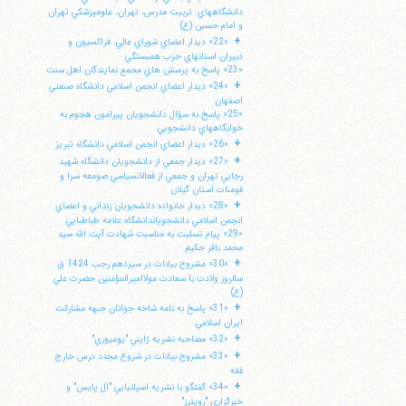
دانشگاههاي: تربيت مدرس، تهران، علومپزشكي تهران
و امام حسين (ع)
+
«22» ديدار اعضاي شوراي عالي، فراكسيون و
دبيران استانهاي حزب همبستگي
«23» پاسخ به پرسش هاي مجمع نمايندگان اهل سنت
+
«24» ديدار اعضاي انجمن اسلامي دانشگاه صنعتي
اصفهان
«25» پاسخ به سؤال دانشجويان پيرامون هجوم به
خوابگاههاي دانشجويي
+
«26» ديدار اعضاي انجمن اسلامي دانشگاه تبريز
+
«27» ديدار جمعي از دانشجويان دانشگاه شهيد
رجايي تهران و جمعي از فعالانسياسي صومعه سرا و
فومنات استان گيلان
+
«28» ديدار خانواده دانشجويان زنداني و اعضاي
انجمن اسلامي دانشجوياندانشگاه علامه طباطبايي
«29» پيام تسليت به مناسبت شهادت آيت الله سيد
محمد باقر حكيم
+
«30» مشروح بيانات در سيزدهم رجب 1424 ق
سالروز ولادت با سعادت مولااميرالمؤمنين حضرت علي
(ع)
+
«31» پاسخ به نامه شاخه جوانان جبهه مشاركت
ايران اسلامي
+
«32» مصاحبه نشريه ژاپني "يوميوري"
+
«33» مشروح بيانات در شروع مجدد درس خارج
فقه
+
«34» گفتگو با نشريه اسپانيايي "ال پايس" و
خبرگزاري "رويترز"