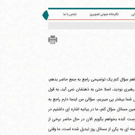
تی
نگارخانه صوتی تصویری
تماس با ما
تتان می‎شوم معذرت خواهی می‎کنم. قبل از اینکه بخواهم سؤال کنم یک توضیحی راجع به جمع حاضر بدهم،
رهبری بودید، اصلا حتی به ذهنشان نمی آید، به قول
آقای کدیور می‎گفتند روز به روز که می‎گذرد به تاریخ که رجوع می‎کنی ما به ارزش افرادی مثل شما بیشتر پی می‎بریم، سؤالی من اینجا دارم راجع به
یانیه هسته ای ما را خواندید؟ می‎خواهم راجع به همین مسائل سؤال کنم، ما در بیانیه اشاره ای داشتیم در
وست کنده بخواهم بگویم الان در حال حاضر برخی از
 هستند بر قد و قواره آنها این قبا سنگینی می‎کند. مسأله هسته ای به یکی از مسائل روز تبدیل شده است، ما وقتی