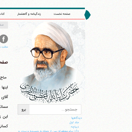
صفحه نخست
زندگینامه و گاهشمار
کتاب
صف
حالت م
صفحه 
اینها
این ز
دیدگاهها
جلد اول
ديباچه:
«1» پيام معظم له پس از حمله به حسينيه و بيت، و