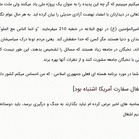
نگاه می‎کنیم می‎بینیم که گر چه ا
 در دیدارتان با اعضاء نهضت آزادی حدیثی را بیان کرده اید. به هر حال عوام نگاه می‎کنند ببینند باد به پرچم چه کسی دارد می
مولا امیرالمؤمنین (ع) در نهج البلاغه در خطبه 210 م
ندان و دنیا هستند مگر کسی که خدا حفظش کند. یعنی مردم نوعا درک سیاسیشان کم ا
ند، نخبگان در جامعه زیاد هستند که مسائل را تشخیص بدهند، این طور نیست که د
ی با نخبگان جامعه مشورت کنند و از نظرات آنها بهره برند.
ا در مورد برنامه هسته ای فعلی جمهوری اسلامی - که من احساس می‎کنم کشور دارد تا آستانه جنگ پیش می‎رود - چیست ؟
غال سفارت آمریکا اشتباه بود]
احبه های اخیر عرض کرده ام نباید بگذارند به جنگ و درگیری برسد، باید دوستانه م