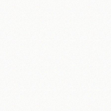
آیت‌الله منتظری
وب سایت رسمی آیت‌الله منتظری
یران
،
قم
،
میدان مصلّی، بلوار شهید محمّد منتظری، كوچه شماره ٨
کد پستی: 3713744381