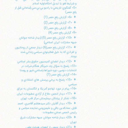
و شرايط لغو يا تبديل احكاماوليه اسلام
«5» گفتگوي تاريخي با راديو بي بي سي (ساعاتي قبل از
رفع حصر)
+
«6» گزارش رفع حصر (1)
+
«7» گزارش رفع حصر (2)
+
«8» گزارش رفع حصر (3)
«9» گزارش رفع حصر (4)
+
«10» گزارش رفع حصر (5) (ديدار شاخه جوانان
جبهه مشاركت ايران اسلامي)
+
«11» گزارش رفع حصر(6) ديدار جمعي از روحانيون
و افرادي كه به دليل فعاليتهاي سياسي زنداني شده
بودند.
+
«12» ديدار اعضاي كميسيون حقوق بشر اسلامي
«13» پاسخ به سؤال يك خبرنگار هنگام شركت در
انتخابات دومين دوره شوراهاياسلامي شهر و روستا
«14» گزارش رفع حصر (7)
+
«15» پاسخ به برخي پرسش هاي اعتقادي و
سياسي
«16» پيام در مورد تهاجم آمريكا و انگلستان به عراق
+
«17» ديدار انجمن دفاع از آزادي مطبوعات ايران
«18» تشكر از پزشكان بيمارستان مركز قلب تهران
+
«19» ديدار آقايان دكتر سيدهاشم آقاجري، احمد
قابل، عمادالدين باقي و عليمزروعي نماينده مجلس و
رئيس انجمن صنفي مطبوعات
+
«20» ديدار شاخه جوانان جبهه مشاركت شرق
تهران
+
«21» ديدار جمعي از اعضاي هيئت علمي