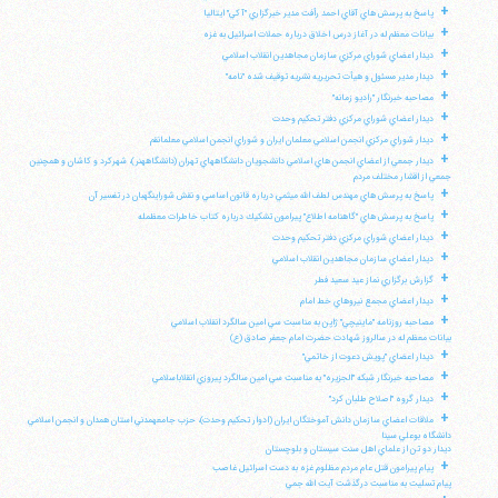
+
پاسخ به پرسش هاي آقاي احمد رأفت مدير خبرگزاري "آكي" ايتاليا
+
بيانات معظم له در آغاز درس اخلاق درباره حملات اسرائيل به غزه
+
ديدار اعضاي شوراي مركزي سازمان مجاهدين انقلاب اسلامي
+
ديدار مدير مسئول و هيأت تحريريه نشريه توقيف شده "نامه"
+
مصاحبه خبرنگار "راديو زمانه"
+
ديدار اعضاي شوراي مركزي دفتر تحكيم وحدت
+
ديدار شوراي مركزي انجمن اسلامي معلمان ايران و شوراي انجمن اسلامي معلمانقم
+
ديدار جمعي از اعضاي انجمن هاي اسلامي دانشجويان دانشگاههاي تهران (دانشگاههنر)، شهركرد و كاشان و همچنين
جمعي از اقشار مختلف مردم
+
پاسخ به پرسش هاي مهندس لطف الله ميثمي درباره قانون اساسي و نقش شوراينگهبان در تفسير آن
+
پاسخ به پرسش هاي "گاهنامه اطلاع" پيرامون تشكيك درباره كتاب خاطرات معظمله
+
ديدار اعضاي شوراي مركزي دفتر تحكيم وحدت
+
ديدار اعضاي سازمان مجاهدين انقلاب اسلامي
+
گزارش برگزاري نماز عيد سعيد فطر
+
ديدار اعضاي مجمع نيروهاي خط امام
+
مصاحبه روزنامه "ماينيچي" ژاپن به مناسبت سي امين سالگرد انقلاب اسلامي
بيانات معظم له در سالروز شهادت حضرت امام جعفر صادق (ع)
+
ديدار اعضاي "پويش دعوت از خاتمي"
+
مصاحبه خبرنگار شبكه "الجزيره" به مناسبت سي امين سالگرد پيروزي انقلاباسلامي
+
ديدار گروه "اصلاح طلبان كرد"
+
ملاقات اعضاي سازمان دانش آموختگان ايران (ادوار تحكيم وحدت)، حزب جامعهمدني استان همدان و انجمن اسلامي
دانشگاه بوعلي سينا
ديدار دو تن از علماي اهل سنت سيستان و بلوچستان
+
پيام پيرامون قتل عام مردم مظلوم غزه به دست اسرائيل غاصب
پيام تسليت به مناسبت درگذشت آيت الله جمي