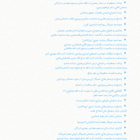
+
بيانات معظم له در ديدار جمعي از علاقه مندان مرحوم مهندس بازرگان
سخنان آقاي دكتر ابراهيم يزدي:
+
ديدار اعضاي انجمن دفاع از حقوق زندانيان
+
پاسخ به پرسش هايي به مناسبت سالروز پيروزي انقلاب اسلامي ايران
+
مصاحبه خبرنگار روزنامه "مانيچي" ژاپن
+
واكنش به فتواي مفتي سعودي مبني بر انهدام اماكن مقدس شيعيان
پيام تسليت به مناسبت درگذشت حجة الاسلام والمسلمين سيد محمود مطلبي
+
مصاحبه خبرنگار سايت خبري "روزآنلاين"
پيام تسليت به مناسبت درگذشت مرحوم آقاي فخرالدين حجازي
پيام تسليت به مناسبت درگذشت همسر مرحوم آيت الله طالقاني
+
پاسخ به سؤالات مهندس مصطفي ايزدي پيرامون خاطرات آيت الله مهدوي كني
پيام تسليت به مناسبت درگذشت آيت الله حاج آقا حسن طباطبايي قمي
+
بيانات معظم له در ابتداي درس اخلاق پيرامون حادثه سامرا
پيام تسليت به مناسبت درگذشت آيت الله حاج شيخ محمد فاضل لنكراني
+
پيام به نشست مطبوعاتي حق صلح
+
پاسخ به پرسش هاي خبرنگار "بي بي سي" در مورد مسائل روز ايران
+
پاسخ به پرسشي پيرامون حكم سنگسار در اسلام
+
گفتگوي آقاي عمادالدين باقي با حضرت آيت الله منتظري (1)
گزارش برگزاري نماز عيد سعيد فطر
+
ديدار اعضاي شوراي مركزي ادوار تحكيم وحدت
+
پاسخ به پرسش هاي سايت خبري "روزآنلاين"
گزارش ديدار مجمع زنان اصلاح طلب
+
سخنان خانم دكتر زهرا شجاعي:
+
مصاحبه خبرنگار هفته نامه ايتاليايي "اسپرسو"
+
گزارش ديدار ياران مرحوم مهندس مهدي بازرگان
+
پاسخ به پرسش هاي خانم درخشش (خبرنگار ايراني مقيم آمريكا)
پيام تسليت به مناسبت درگذشت آيت الله حاج شيخ محمد رضا توسلي