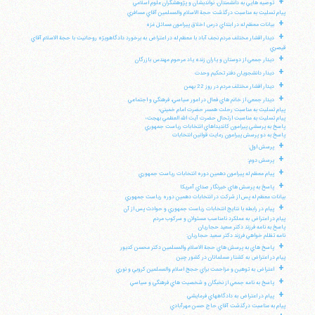
+
توصيه هايي به دانشمندان، نوانديشان و پژوهشگران علوم اسلامي
پيام تسليت به مناسبت درگذشت حجة الاسلام والمسلمين آقاي مسافري
+
بيانات معظم له در ابتداي درس اخلاق پيرامون مسائل غزه
+
ديدار اقشار مختلف مردم نجف آباد با معظم له در اعتراض به برخورد دادگاهويژه روحانيت با حجة الاسلام آقاي
قيصري
+
ديدار جمعي از دوستان و ياران زنده ياد مرحوم مهندس بازرگان
+
ديدار دانشجويان دفتر تحكيم وحدت
+
ديدار اقشار مختلف مردم در روز 22 بهمن
+
ديدار جمعي از خانم هاي فعال در امور سياسي، فرهنگي و اجتماعي
پيام تسليت به مناسبت رحلت همسر حضرت امام خميني؛
پيام تسليت به مناسبت ارتحال حضرت آيت الله العظمي بهجت؛
پاسخ به پرسشي پيرامون كانديداهاي انتخابات رياست جمهوري
پاسخ به دو پرسش پيرامون رعايت قوانين انتخابات
+
پرسش اول:
+
پرسش دوم:
+
پيام معظم له پيرامون دهمين دوره انتخابات رياست جمهوري
+
پاسخ به پرسش هاي خبرنگار صداي آمريكا
بيانات معظم له پس از شركت در انتخابات دهمين دوره رياست جمهوري
+
پيام در رابطه با نتايج انتخابات رياست جمهوري و حوادث پس از آن
پيام در اعتراض به عملكرد نامناسب مسئولان و سركوب مردم
پاسخ به نامه فرزند دكتر سعيد حجاريان
نامه تظلم خواهي فرزند دكتر سعيد حجاريان:
+
پاسخ هاي به پرسش هاي حجة الاسلام والمسلمين دكتر محسن كديور
پيام در اعتراض به كشتار مسلمانان در كشور چين
+
اعتراض به توهين و مزاحمت براي حجج اسلام والمسلمين كروبي و نوري
+
پاسخ به نامه جمعي از نخبگان و شخصيت هاي فرهنگي و سياسي
+
پيام در اعتراض به دادگاههاي فرمايشي
پيام به مناسبت درگذشت آقاي حاج حسن مهرآبادي