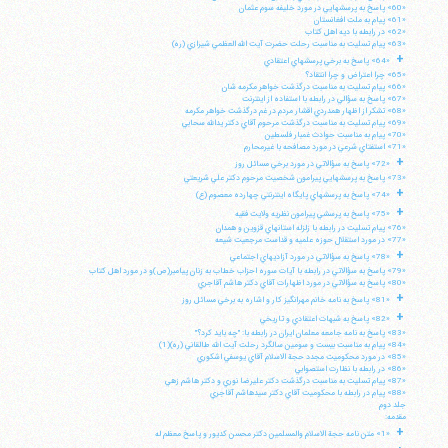
«60» پاسخ به پرسشهايي در مورد خليفه سوم عثمان
«61» پيام به ملت افغانستان
«62» در رابطه با ديه اهل كتاب
«63» پيام تسليت به مناسبت رحلت حضرت آيت الله العظمي شيرازي (ره)
+
«64» پاسخ به برخي پرسشهاي اعتقادي
«65» چرا اعتراض و چرا انتقاد؟
«66» پيام تسليت به مناسبت درگذشت خواهر مكرمه شان
«67» پاسخ به سؤالي در رابطه با استفاده از اينترنت
«68» تشكر از اظهار همدردي اقشار مردم در غم درگذشت خواهر مكرمه
«69» پيام تسليت به مناسبت درگذشت مرحوم آقاي دكتر يدالله سحابي
«70» پيام به مناسبت حوادث غمبار فلسطين
«71» استفتاي شرعي در مورد مصافحه با غيرمحارم
+
«72» پاسخ به سؤالاتي در مورد برخي مسائل روز
«73» پاسخ به پرسشهايي پيرامون شخصيت مرحوم دكتر علي شريعتي
+
«74» پاسخ به پرسشهاي پايگاه اينترنتي چهارده معصوم (ع)
+
«75» پاسخ به پرسشي پيرامون نظريه ولايت فقيه
«76» پيام تسليت در رابطه با زلزله استانهاي قزوين و همدان
«77» در مورد استقلال حوزه علميه و قداست مرجعيت شيعه
+
«78» پاسخ به سؤالاتي در مورد آزاديهاي اجتماعي
«79» پاسخ به سؤالاتي در رابطه با آيات سوره احزاب خطاب به زنان پيامبر(ص)و در مورد اهل كتاب
«80» پاسخ به سؤالاتي در مورد اظهارات آقاي دكتر هاشم آقاجري
+
«81» پاسخ به نامه خانم مهرانگيز كار و اشاره به برخي مسائل روز
+
«82» پاسخ به شبهات اعتقادي و تاريخي
«83» پاسخ به نامه جامعه معلمان ايران در رابطه با: "چه بايد كرد؟"
«84» پيام به مناسبت بيست و سومين سالگرد رحلت آيت الله طالقاني (ره)(1)
«85» در مورد محكوميت مجدد حجة الاسلام آقاي يوسفي اشكوري
«86» در رابطه با نظارت استصوابي
«87» پيام تسليت به مناسبت درگذشت دكتر عليرضا نوري و دكتر هاشم زهي
«88» پيام در رابطه با محكوميت آقاي دكتر سيدهاشم آقاجري
جلد دوم
مقدمه:
+
«1» متن نامه حجة الاسلام والمسلمين دكتر محسن كديور و پاسخ معظم له