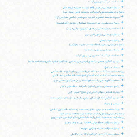
+
مصاحبه خبرنگار تلويزيون فرانسه
+
پاسخ به پرسشي در مورد واقعه تخريب حسينيه شريعت قم
پاسخ به پرسشي پيرامون اسائه ادب به پيامبر گرامي اسلام (ص)
+
پيام به مناسبت توهين و تخريب حرم مقدس امامين عسكريين (ع)
+
پاسخ به پرسشي در مورد معاملات شركتهاي اينترنتي (گلدكوئست)
+
مصاحبه رئيس بخش بين الملل تلويزيون دولتي اتريش
+
پاسخ به پرسشي پيرامون تغيير دين
+
پاسخ به چند پرسش
پاسخ به پرسشي در مورد اعطاء فدك به حضرت زهرا(س)
+
پاسخ به پرسشي پيرامون بحث "غلو"
+
مصاحبه خبرنگار شبكه خبري "ان تي وي" تركيه
+
ديدار و گفتگوي جمعي از اعضاي انجمن هاي اسلامي دانشگاهها (دفتر تحكيم وحدتشاخه علامه)
+
پرسش و پاسخ:
پيام به مناسبت درگذشت حجة الاسلام والمسلمين حاج شيخ نصرالله صالحي
پيام به مناسبت درگذشت آيت الله حاج شيخ نعمت الله صالحي نجف آبادي
+
مصاحبه آقاي فاضل رشاد صالح النعمة رئيس خبرگزاري مستقل عراق
+
پاسخ به پرسشي پيرامون تجاوزات اسرائيل به فلسطين و لبنان
+
پيام به همايش جهاني "اديان براي صلح" كيوتو - ژاپن
+
ديدار و گفتگوي اعضاي شوراي مركزي سازمان و ادوار دفتر تحكيم وحدت
+
پرسش و پاسخ:
+
بيانات معظم له در درس اخلاق به مناسبت رحلت آيت الله يثربي كاشاني
پاسخ به پرسشي پيرامون انتساب مناظره ميان معظم له و دكتر سينا
پيام تسليت به مناسبت ارتحال آيت الله العظمي حاج شيخ ميرزا جوادتبريزي
+
پاسخ به سؤالات مجله عراقي "قطوف" درباره اوضاع عراق
+
پاسخ به سؤالات سايت اينترنتي "شهروند"
+
مصاحبه خبرنگار نشريه "فرانكفورتر آلگ ماينه" آلمان