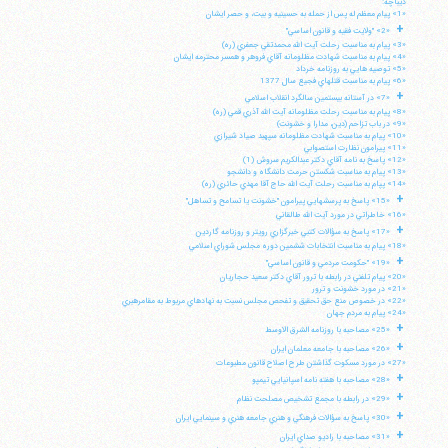
ديباچه:
«1» پيام معظم له پس از حمله به حسينيه و بيت، و حصر ايشان
+
«2» "ولايت فقيه و قانون اساسي"
«3» پيام به مناسبت رحلت آيت الله محمدتقي جعفري (ره)
«4» پيام به مناسبت شهادت مظلومانه آقاي فروهر و همسر محترمه ايشان
«5» توصيه هايي به روزنامه خرداد
«6» پيام به مناسبت قتلهاي فجيع سال 1377
+
«7» در آستانه بيستمين سالگرد انقلاب اسلامي
«8» پيام به مناسبت رحلت مظلومانه آيت الله آذري قمي (ره)
«9» در باب تزاحم (دين، مدارا و خشونت)
«10» پيام به مناسبت شهادت مظلومانه سپهبد صياد شيرازي
«11» پيرامون نظارت استصوابي
«12» پاسخ به نامه آقاي دكتر عبدالكريم سروش (1)
«13» پيام به مناسبت شكستن حرمت دانشگاه و دانشجو
«14» پپام به مناسبت رحلت آيت الله حاج آقا مهدي حائري (ره)
+
«15» پاسخ به پرسشهايي پيرامون "خشونت يا تسامح و تساهل"
«16» خاطراتي در مورد آيت الله طالقاني
+
«17» پاسخ به سؤالات كتبي خبرگزاري رويتر و روزنامه گاردين
«18» پيام به مناسبت انتخابات ششمين دوره مجلس شوراي اسلامي
+
«19» "حكومت مردمي و قانون اساسي"
«20» پيام تلفني در رابطه با ترور آقاي دكتر سعيد حجاريان
«21» در مورد خشونت و ترور
«22» در خصوص منع حق تحقيق و تفحص مجلس نسبت به نهادهاي مربوط به مقامرهبري
«24» پيام به مردم جهان
+
«25» مصاحبه با روزنامه الشرق الاوسط
+
«26» مصاحبه با جامعه معلمان ايران
«27» در مورد مسكوت گذاشتن طرح اصلاح قانون مطبوعات
+
«28» مصاحبه با هفته نامه اسپانيايي تيمپو
+
«29» در رابطه با مجمع تشخيص مصلحت نظام
+
«30» پاسخ به سؤالات فرهنگي و هنري جامعه هنري و سينمايي ايران
+
«31» مصاحبه با راديو صداي ايران