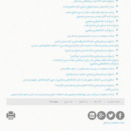
+
پاسخ به نامه 293 نفر از روشنفكران و نخبگان
+
ديدار دانشجويان عضو شوراي مركزي دفتر تحكيم وحدت
+
پيام به مراجع عظام تقليد، علماء و حوزه هاي علميه
پاسخ به نامه آقاي مهندس ميرحسين موسوي
+
پاسخ آيت الله العظمي منتظري:
پاسخ به نامه مجمع زنان اصلاح طلب
+
پاسخ آيت الله العظمي منتظري:
+
بيانات معظم له در درس اخلاق پيرامون مسائل روز
+
پاسخ به پرسش هاي حجة الاسلام والمسلمين دكتر محسن كديور
برگزار نشدن مراسم عيد ولادت حضرت امام رضا(ع) براي همدردي با خانواده هايزندانيان سياسي
+
پاسخ به پرسش هاي پايگاه اينترنتي "موج سبز آزادي"
+
پاسخ به پرسش هاي پايگاه اينترنتي "روزآنلاين"
پاسخ به نامه تظلم خواهي مادر يكي از زندانيان حوادث پس از انتخابات
پاسخ آيت الله العظمي منتظري:
+
بيانات معظم له در روز عيد سعيد قربان در جمع علاقه مندان
+
پاسخ به پرسش هايي پيرامون جنبش سبز مردم ايران
+
اعطاي تنديس "تلاشگر حقوق بشر" به آيت الله العظمي منتظري از سوي كانونمدافعان حقوق بشر ايران
+
پاسخ به پرسش هاي پايگاه اطلاع رساني و نظرسنجي "نظر شما"
و آخرين گفتار...
+
بيانات معظم له در پايان درس نهج البلاغه پيرامون سوء استفاده ابزاري وسياسي از پاره كردن تصوير امام خميني
صفحه نخست
کتاب‌ها
دیدگاهها
جلد سوم
صفحه ۶۷
حالت مطالعه غیر فعال