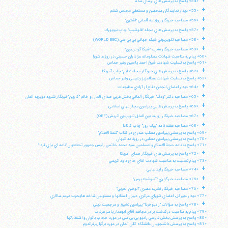
+
«54» پاسخ به پرسش هاي ارسال شده
+
«55» ديدار نمايندگان متحصن و مستعفي مجلس ششم
+
«56» مصاحبه خبرنگار روزنامه آلماني "اشترن"
+
«57» پاسخ به پرسش هاي مجله "فلوشيپ" چاپ نيويورك
تلفن 37740011-25-98+ تا 14
+
«58» مصاحبه تلويزيوني شبكه جهاني بي بي سي (WORLD BBC)
فکس
37740015-25-98+
+
«59» مصاحبه خبرنگار نشريه "شيكاگو تريبون"
«60» پيام به مناسبت شهادت مظلومانه عزاداران حسيني در روز عاشورا
«61» پاسخ به تسليت شهادت شيخ احمد ياسين رهبر حماس
+
«62» پاسخ به پرسش هاي خبرنگار مجله "تايم" چاپ آمريكا
«63» پاسخ به تسليت شهادت عبدالعزيز رنتيسي رهبر حماس
+
«64» ديدار اعضاي انجمن دفاع از آزادي مطبوعات
+
«65» مصاحبه دكتر "ودگ" خبرنگار آلماني بخش غربي صداي آلمان و خانم "گارين"خبرنگار نشريه دويچه آلمان
+
«66» پاسخ به پرسش هايي پيرامون مجازاتهاي اسلامي
+
«67» مصاحبه خبرنگار روابط بين الملل تلويزيون اتريش (ORF)
+
«68» مصاحبه هفته نامه "پيك روز" چاپ كانادا
«69» پاسخ به پرسشي پيرامون مطلب مندرج در كتاب "تتمة الاعلام"
«70» پاسخ به پرسشي پيرامون مطلبي در روزنامه كيهان
«71» پاسخ به نامه حجة الاسلام والمسلمين سيد محمد خاتمي رئيس جمهور تحتعنوان "نامه اي براي فردا"
+
«72» پاسخ به پرسش هاي خبرنگار صداي آمريكا
«73» پيام تسليت به مناسبت شهادت آقاي حاج داود كريمي
+
«74» مصاحبه خبرنگار ايتاليايي
+
«75» مصاحبه خبرگزاري "آسوشيتدپرس"
+
«76» مصاحبه خبرنگار نشريه مصري "الوطن العربي"
«77» ديدار دبيركل، اعضاي شوراي مركزي، دبيران استانها و مسئولين شاخه هايحزب مردم سالاري
+
«78» پاسخ به سؤالات "راديو فردا" پيرامون تشيع و مرجعيت ديني
«79» پيام به مناسبت درگذشت برادر مجاهد آقاي ابوعمار ياسر عرفات
«80» پاسخ به پرسش بخش فارسي راديو بي بي سي در مورد حجاب بانوان و اشتغالآنها
«81» پاسخ به پرسش دانشجويان دانشگاه كلن آلمان در مورد برگزاريرفراندوم