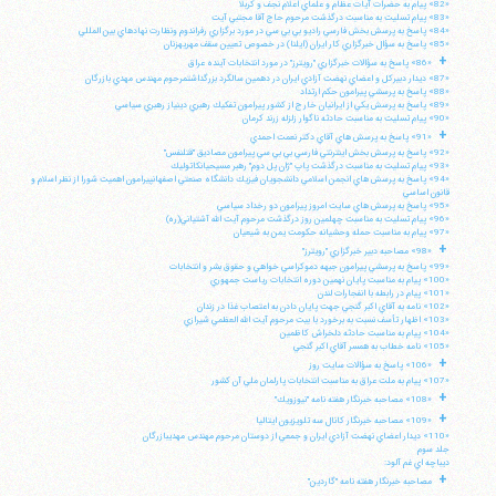
«82» پيام به حضرات آيات عظام و علماي اعلام نجف و كربلا
«83» پيام تسليت به مناسبت درگذشت مرحوم حاج آقا مجتبي آيت
«84» پاسخ به پرسش بخش فارسي راديو بي بي سي در مورد برگزاري رفراندوم ونظارت نهادهاي بين المللي
«85» پاسخ به سؤال خبرگزاري كار ايران (ايلنا) در خصوص تعيين سقف مهريهزنان
+
«86» پاسخ به سؤالات خبرگزاري "رويترز" در مورد انتخابات آينده عراق
«87» ديدار دبيركل و اعضاي نهضت آزادي ايران در دهمين سالگرد بزرگداشتمرحوم مهندس مهدي بازرگان
«88» پاسخ به پرسشي پيرامون حكم ارتداد
«89» پاسخ به پرسش يكي از ايرانيان خارج از كشور پيرامون تفكيك رهبري دينياز رهبري سياسي
«90» پيام تسليت به مناسبت حادثه ناگوار زلزله زرند كرمان
+
«91» پاسخ به پرسش هاي آقاي دكتر نعمت احمدي
«92» پاسخ به پرسش بخش اينترنتي فارسي بي بي سي پيرامون مصاديق "قتلنفس"
«93» پيام تسليت به مناسبت درگذشت پاپ "ژان پل دوم" رهبر مسيحيانكاتوليك
«94» پاسخ به پرسش هاي انجمن اسلامي دانشجويان فيزيك دانشگاه صنعتي اصفهانپيرامون اهميت شورا از نظر اسلام و
قانون اساسي
«95» پاسخ به پرسش هاي سايت امروز پيرامون دو رخداد سياسي
«96» پيام تسليت به مناسبت چهلمين روز درگذشت مرحوم آيت الله آشتياني(ره)
«97» پيام به مناسبت حمله وحشيانه حكومت يمن به شيعيان
+
«98» مصاحبه دبير خبرگزاري "رويترز"
«99» پاسخ به پرسشي پيرامون جبهه دموكراسي خواهي و حقوق بشر و انتخابات
«100» پيام به مناسبت پايان نهمين دوره انتخابات رياست جمهوري
«101» پيام در رابطه با انفجارات لندن
«102» نامه به آقاي اكبر گنجي جهت پايان دادن به اعتصاب غذا در زندان
«103» اظهار تأسف نسبت به برخورد با بيت مرحوم آيت الله العظمي شيرازي
«104» پيام به مناسبت حادثه دلخراش كاظمين
«105» نامه خطاب به همسر آقاي اكبر گنجي
+
«106» پاسخ به سؤالات سايت روز
«107» پيام به ملت عراق به مناسبت انتخابات پارلمان ملي آن كشور
+
«108» مصاحبه خبرنگار هفته نامه "نيوزويك"
+
«109» مصاحبه خبرنگار كانال سه تلويزيون ايتاليا
«110» ديدار اعضاي نهضت آزادي ايران و جمعي از دوستان مرحوم مهندس مهديبازرگان
جلد سوم
ديباچه اي غم آلود:
+
مصاحبه خبرنگار هفته نامه "گاردين"