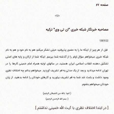
صفحه ۶۷
«12»
مصاحبه خبرنگار شبکه خبری "ان تی وی" ترکیه
1385122
‏ قبل از هر چیز از اینکه ما را به حضور پذیرفتید خیلی تشکر می‎کنم؛ هم به نام خود و هم به نام
شبکه خبری. می‎خواهم سؤال اولم را از گذشته شما بپرسم. اینکه شما از ارکان و پایه های اصلی
تشکیل دهنده انقلاب اسلامی ایران هستید، در سالهای اولیه همراه امام خمینی کارها را در
تهران ادامه می‎دادید و بعد از یک مدتی به قم تشریف آوردید. می‎خواهم بدانم چه اختلاف نظری
وجود داشت و باعث شد شما به قم تشریف بیاورید و کارهای خودتان را ادامه بدهید، از زبان
خودتان می‎خواهم بشنوم.
( اعوذ بالله من الشیطان الرجیم)
( بسم الله الرحمن الرحیم)
[ در ابتدا اختلاف نظری با آیت الله خمینی نداشتم ]