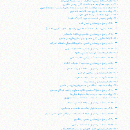
«32» پاسخ به نامه جمعي از شاگردان در مورد شروع درس فقه
«33» در مورد محكوميت حجة الاسلام آقاي يوسفي اشكوري
«34» پيام به مناسبت درگذشت والده مكرمه حجة الاسلام والمسلمين آقايعبدالله نوري
«35» پيام به مناسبت شروع مجدد انتفاضه فلسطين
«36» در مورد مصاحبه با رسانه هاي خارجي
«37» پاسخ به برخي شايعات در مورد كتاب "خاطرات"
+
«38» پاسخ به پرسشهاي ارسال شده
+
[ مانع تراشي در برابر اصلاحات خاتمي و رفراندوم به عنوان آخرين راه حل]
+
«39» پاسخ به پرسشهاي دانشجويان دانشگاه اميركبير
«40» اتهامات نارواي آقاي مصباح يزدي به نيروهاي ملي مذهبي
+
«41» پاسخ به پرسشهاي انجمن اسلامي دانشجويان دانشگاه اميركبير
+
«42» پاسخ به پرسشهاي جمعي از دانشجويان تهران
«43» پاسخ به استفتاء در مورد گفتگوي تمدنها
+
«44» به مناسبت سالگرد پيروزي انقلاب اسلامي
+
«45» پاسخ به پرسشهاي مجله ديدگاه (چاپ كانادا)
+
«46» پاسخ به پرسشهاي روزنامه داچ (چاپ هلند)
«47» پاسخ به پرسشهايي پيرامون رفراندوم
+
«48» انگيزه چاپ و انتشار كتاب خاطرات
«49» پاسخ به پرسشهاي مجله سيما
«50» پيام به مناسبت بازداشتهاي سياسي نيروهاي ملي مذهبي
+
«51» پاسخ به سؤالات شرعي خانواده هاي بازداشت شدگان سياسي
«52» پپام به مناسبت فاجعه دردناك سقوط هواپيما
«53» مصاحبه پس از شركت در انتخابات رياست جمهوري
+
«54» پاسخ به پرسشهاي روزنامه فرانسوي امانيته
+
«55» درباره ماده قانوني اهانت به مقدسات و سب النبي
+
«56» پاسخ به پرسشهاي حجة الاسلام والمسلمين آقاي دكتر محسن كديور
+
«57» پاسخ به پرسشهاي جمعي از مقلدين
+
«58» پاسخ به پرسشهاي جامعه معلمان ايران
«59» پاسخ به پرسش راديو آزادي پيرامون تحولات افغانستان