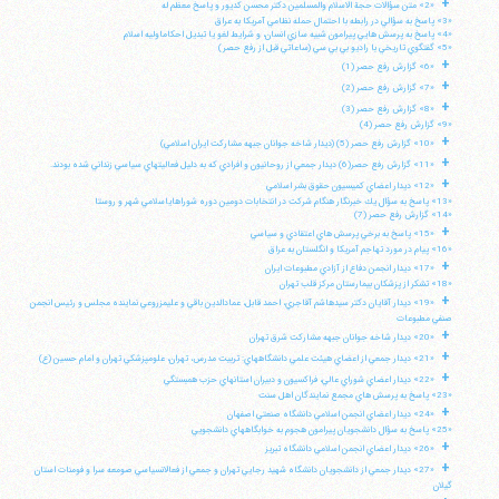
+
«2» متن سؤالات حجة الاسلام والمسلمين دكتر محسن كديور و پاسخ معظم له
«3» پاسخ به سؤالي در رابطه با احتمال حمله نظامي آمريكا به عراق
«4» پاسخ به پرسش هايي پيرامون شبيه سازي انسان، و شرايط لغو يا تبديل احكاماوليه اسلام
«5» گفتگوي تاريخي با راديو بي بي سي (ساعاتي قبل از رفع حصر)
+
«6» گزارش رفع حصر (1)
+
«7» گزارش رفع حصر (2)
+
«8» گزارش رفع حصر (3)
«9» گزارش رفع حصر (4)
+
«10» گزارش رفع حصر (5) (ديدار شاخه جوانان جبهه مشاركت ايران اسلامي)
+
«11» گزارش رفع حصر(6) ديدار جمعي از روحانيون و افرادي كه به دليل فعاليتهاي سياسي زنداني شده بودند.
+
«12» ديدار اعضاي كميسيون حقوق بشر اسلامي
«13» پاسخ به سؤال يك خبرنگار هنگام شركت در انتخابات دومين دوره شوراهاياسلامي شهر و روستا
«14» گزارش رفع حصر (7)
+
«15» پاسخ به برخي پرسش هاي اعتقادي و سياسي
«16» پيام در مورد تهاجم آمريكا و انگلستان به عراق
+
«17» ديدار انجمن دفاع از آزادي مطبوعات ايران
«18» تشكر از پزشكان بيمارستان مركز قلب تهران
+
«19» ديدار آقايان دكتر سيدهاشم آقاجري، احمد قابل، عمادالدين باقي و عليمزروعي نماينده مجلس و رئيس انجمن
صنفي مطبوعات
+
«20» ديدار شاخه جوانان جبهه مشاركت شرق تهران
+
«21» ديدار جمعي از اعضاي هيئت علمي دانشگاههاي: تربيت مدرس، تهران، علومپزشكي تهران و امام حسين (ع)
+
«22» ديدار اعضاي شوراي عالي، فراكسيون و دبيران استانهاي حزب همبستگي
«23» پاسخ به پرسش هاي مجمع نمايندگان اهل سنت
+
«24» ديدار اعضاي انجمن اسلامي دانشگاه صنعتي اصفهان
«25» پاسخ به سؤال دانشجويان پيرامون هجوم به خوابگاههاي دانشجويي
+
«26» ديدار اعضاي انجمن اسلامي دانشگاه تبريز
+
«27» ديدار جمعي از دانشجويان دانشگاه شهيد رجايي تهران و جمعي از فعالانسياسي صومعه سرا و فومنات استان
گيلان