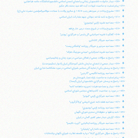
+
«28» ديدار خانواده دانشجويان زنداني و اعضاي انجمن اسلامي دانشجوياندانشگاه علامه طباطبايي
«29» پيام تسليت به مناسبت شهادت آيت الله سيد محمد باقر حكيم
+
«30» مشروح بيانات در سيزدهم رجب 1424 ق سالروز ولادت با سعادت مولااميرالمؤمنين حضرت علي (ع)
+
«31» پاسخ به نامه شاخه جوانان جبهه مشاركت ايران اسلامي
+
«32» مصاحبه نشريه ژاپني "يوميوري"
+
«33» مشروح بيانات در شروع مجدد درس خارج فقه
+
«34» گفتگو با نشريه اسپانيايي "ال پايس" و خبرگزاري "رويترز"
+
«35» مصاحبه خبرنگار كانادايي
+
«36» مصاحبه سردبير و خبرنگار روزنامه "واشنگتن پست"
+
«37» مصاحبه نشريه استراليايي "سيدني مورنينگ هرالد"
+
«38» پاسخ به سؤالات جمعي از فعالان سياسي در مورد زندان و زندانيسياسي
+
«39» ديدار جمعي از اعضاي سازمان دانش آموختگان ايران (ادوار تحكيموحدت)
«40» پاسخ به پرسش يكي از نمايندگان مجلس شوراي اسلامي در مورد مشكلاتساختاري ايران
+
«41» مصاحبه روزنامه انگليسي "گاردين"
«42» پيام تسليت به مناسبت زلزله غمبار شهرستان بم
«43» پاسخ به پرسش خبرگزاري دانشجويان ايران (ايسنا)
+
«44» ديدار و مصاحبه هيئت تحريريه ماهنامه "نامه"
«45» در مورد رد صلاحيت كانديداهاي مجلس شوراي اسلامي
+
«46» مصاحبه خبرگزاري ژاپني "كيودو"
+
«47» مصاحبه هفته نامه خبري اتريشي "ورلاگزگروپ"
+
«48» مصاحبه روزنامه ژاپني "يوميوري"
«49» نامه به فقها و حقوقدانان محترم شوراي نگهبان
آیت‌الله منتظری
+
«50» گزارش ديدار سفير كشور آلمان در ايران
وب سایت رسمی آیت‌الله منتظری
+
ایران
،
قم
،
میدان مصلّی، بلوار شهید محمّد منتظری، كوچه
«51» مصاحبه خبرنگار روزنامه ايتاليايي "كريره دلايسرا"
شماره ٨
کد پستی: 3713744381
+
«52» مصاحبه نشريه دانماركي "پليتيكن"
«53» پاسخ به سؤال خبرگزاري "ايلنا" درباره فلسفه نظارت شوراي نگهبان برانتخابات