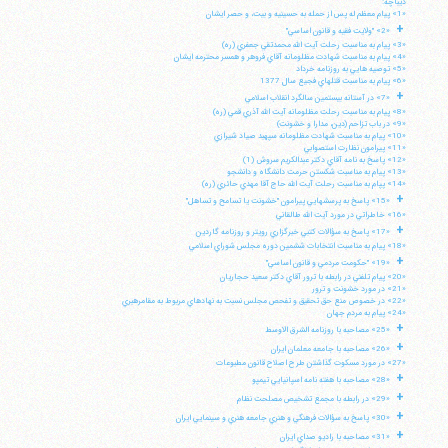
ديباچه:
«1» پيام معظم له پس از حمله به حسينيه و بيت، و حصر ايشان
+
«2» "ولايت فقيه و قانون اساسي"
«3» پيام به مناسبت رحلت آيت الله محمدتقي جعفري (ره)
«4» پيام به مناسبت شهادت مظلومانه آقاي فروهر و همسر محترمه ايشان
«5» توصيه هايي به روزنامه خرداد
«6» پيام به مناسبت قتلهاي فجيع سال 1377
+
«7» در آستانه بيستمين سالگرد انقلاب اسلامي
«8» پيام به مناسبت رحلت مظلومانه آيت الله آذري قمي (ره)
«9» در باب تزاحم (دين، مدارا و خشونت)
«10» پيام به مناسبت شهادت مظلومانه سپهبد صياد شيرازي
«11» پيرامون نظارت استصوابي
«12» پاسخ به نامه آقاي دكتر عبدالكريم سروش (1)
«13» پيام به مناسبت شكستن حرمت دانشگاه و دانشجو
«14» پپام به مناسبت رحلت آيت الله حاج آقا مهدي حائري (ره)
+
«15» پاسخ به پرسشهايي پيرامون "خشونت يا تسامح و تساهل"
«16» خاطراتي در مورد آيت الله طالقاني
+
«17» پاسخ به سؤالات كتبي خبرگزاري رويتر و روزنامه گاردين
«18» پيام به مناسبت انتخابات ششمين دوره مجلس شوراي اسلامي
+
«19» "حكومت مردمي و قانون اساسي"
«20» پيام تلفني در رابطه با ترور آقاي دكتر سعيد حجاريان
«21» در مورد خشونت و ترور
«22» در خصوص منع حق تحقيق و تفحص مجلس نسبت به نهادهاي مربوط به مقامرهبري
«24» پيام به مردم جهان
+
«25» مصاحبه با روزنامه الشرق الاوسط
+
«26» مصاحبه با جامعه معلمان ايران
«27» در مورد مسكوت گذاشتن طرح اصلاح قانون مطبوعات
+
«28» مصاحبه با هفته نامه اسپانيايي تيمپو
+
«29» در رابطه با مجمع تشخيص مصلحت نظام
+
«30» پاسخ به سؤالات فرهنگي و هنري جامعه هنري و سينمايي ايران
+
«31» مصاحبه با راديو صداي ايران