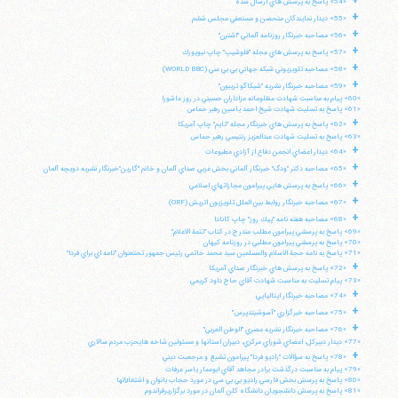
+
«54» پاسخ به پرسش هاي ارسال شده
+
«55» ديدار نمايندگان متحصن و مستعفي مجلس ششم
تلفن 37740011-25-98+ تا 14
+
«56» مصاحبه خبرنگار روزنامه آلماني "اشترن"
فکس
37740015-25-98+
+
«57» پاسخ به پرسش هاي مجله "فلوشيپ" چاپ نيويورك
+
«58» مصاحبه تلويزيوني شبكه جهاني بي بي سي (WORLD BBC)
+
«59» مصاحبه خبرنگار نشريه "شيكاگو تريبون"
«60» پيام به مناسبت شهادت مظلومانه عزاداران حسيني در روز عاشورا
«61» پاسخ به تسليت شهادت شيخ احمد ياسين رهبر حماس
+
«62» پاسخ به پرسش هاي خبرنگار مجله "تايم" چاپ آمريكا
«63» پاسخ به تسليت شهادت عبدالعزيز رنتيسي رهبر حماس
+
«64» ديدار اعضاي انجمن دفاع از آزادي مطبوعات
+
«65» مصاحبه دكتر "ودگ" خبرنگار آلماني بخش غربي صداي آلمان و خانم "گارين"خبرنگار نشريه دويچه آلمان
+
«66» پاسخ به پرسش هايي پيرامون مجازاتهاي اسلامي
+
«67» مصاحبه خبرنگار روابط بين الملل تلويزيون اتريش (ORF)
+
«68» مصاحبه هفته نامه "پيك روز" چاپ كانادا
«69» پاسخ به پرسشي پيرامون مطلب مندرج در كتاب "تتمة الاعلام"
«70» پاسخ به پرسشي پيرامون مطلبي در روزنامه كيهان
«71» پاسخ به نامه حجة الاسلام والمسلمين سيد محمد خاتمي رئيس جمهور تحتعنوان "نامه اي براي فردا"
+
«72» پاسخ به پرسش هاي خبرنگار صداي آمريكا
«73» پيام تسليت به مناسبت شهادت آقاي حاج داود كريمي
+
«74» مصاحبه خبرنگار ايتاليايي
+
«75» مصاحبه خبرگزاري "آسوشيتدپرس"
+
«76» مصاحبه خبرنگار نشريه مصري "الوطن العربي"
«77» ديدار دبيركل، اعضاي شوراي مركزي، دبيران استانها و مسئولين شاخه هايحزب مردم سالاري
+
«78» پاسخ به سؤالات "راديو فردا" پيرامون تشيع و مرجعيت ديني
«79» پيام به مناسبت درگذشت برادر مجاهد آقاي ابوعمار ياسر عرفات
«80» پاسخ به پرسش بخش فارسي راديو بي بي سي در مورد حجاب بانوان و اشتغالآنها
«81» پاسخ به پرسش دانشجويان دانشگاه كلن آلمان در مورد برگزاريرفراندوم