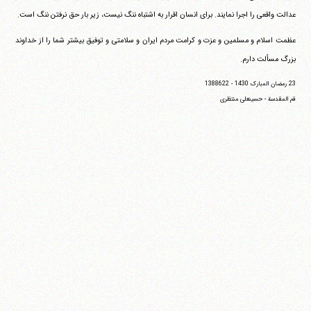
عدالت واقعی را اجرا نمایند. برای انسان اقرار به اشتباه ننگ نیست، زیر بار حق نرفتن ننگ است.
عظمت اسلام و مسلمین و عزت و کرامت مردم ایران و سلامتی و توفیق بیشتر شما را از خداوند
بزرگ مسألت دارم.
23 رمضان المبارک 1430 - 1388622
قم المقدسة - حسینعلی منتظری