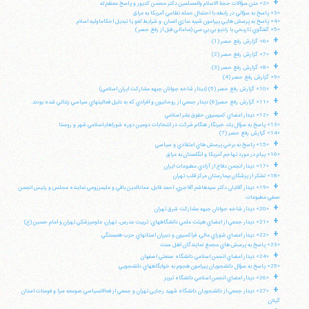
+
«2» متن سؤالات حجة الاسلام والمسلمين دكتر محسن كديور و پاسخ معظم له
«3» پاسخ به سؤالي در رابطه با احتمال حمله نظامي آمريكا به عراق
«4» پاسخ به پرسش هايي پيرامون شبيه سازي انسان، و شرايط لغو يا تبديل احكاماوليه اسلام
«5» گفتگوي تاريخي با راديو بي بي سي (ساعاتي قبل از رفع حصر)
+
«6» گزارش رفع حصر (1)
+
«7» گزارش رفع حصر (2)
+
«8» گزارش رفع حصر (3)
«9» گزارش رفع حصر (4)
+
«10» گزارش رفع حصر (5) (ديدار شاخه جوانان جبهه مشاركت ايران اسلامي)
+
«11» گزارش رفع حصر(6) ديدار جمعي از روحانيون و افرادي كه به دليل فعاليتهاي سياسي زنداني شده بودند.
+
«12» ديدار اعضاي كميسيون حقوق بشر اسلامي
«13» پاسخ به سؤال يك خبرنگار هنگام شركت در انتخابات دومين دوره شوراهاياسلامي شهر و روستا
«14» گزارش رفع حصر (7)
+
«15» پاسخ به برخي پرسش هاي اعتقادي و سياسي
«16» پيام در مورد تهاجم آمريكا و انگلستان به عراق
+
«17» ديدار انجمن دفاع از آزادي مطبوعات ايران
«18» تشكر از پزشكان بيمارستان مركز قلب تهران
+
«19» ديدار آقايان دكتر سيدهاشم آقاجري، احمد قابل، عمادالدين باقي و عليمزروعي نماينده مجلس و رئيس انجمن
صنفي مطبوعات
+
«20» ديدار شاخه جوانان جبهه مشاركت شرق تهران
+
«21» ديدار جمعي از اعضاي هيئت علمي دانشگاههاي: تربيت مدرس، تهران، علومپزشكي تهران و امام حسين (ع)
+
«22» ديدار اعضاي شوراي عالي، فراكسيون و دبيران استانهاي حزب همبستگي
«23» پاسخ به پرسش هاي مجمع نمايندگان اهل سنت
+
«24» ديدار اعضاي انجمن اسلامي دانشگاه صنعتي اصفهان
«25» پاسخ به سؤال دانشجويان پيرامون هجوم به خوابگاههاي دانشجويي
+
«26» ديدار اعضاي انجمن اسلامي دانشگاه تبريز
+
«27» ديدار جمعي از دانشجويان دانشگاه شهيد رجايي تهران و جمعي از فعالانسياسي صومعه سرا و فومنات استان
گيلان