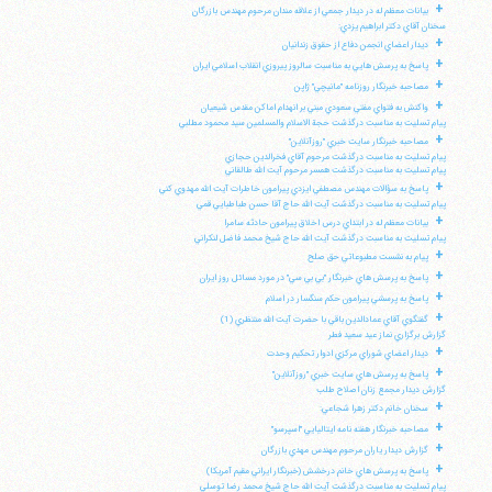
+
بيانات معظم له در ديدار جمعي از علاقه مندان مرحوم مهندس بازرگان
سخنان آقاي دكتر ابراهيم يزدي:
+
ديدار اعضاي انجمن دفاع از حقوق زندانيان
+
پاسخ به پرسش هايي به مناسبت سالروز پيروزي انقلاب اسلامي ايران
+
مصاحبه خبرنگار روزنامه "مانيچي" ژاپن
+
واكنش به فتواي مفتي سعودي مبني بر انهدام اماكن مقدس شيعيان
پيام تسليت به مناسبت درگذشت حجة الاسلام والمسلمين سيد محمود مطلبي
+
مصاحبه خبرنگار سايت خبري "روزآنلاين"
پيام تسليت به مناسبت درگذشت مرحوم آقاي فخرالدين حجازي
پيام تسليت به مناسبت درگذشت همسر مرحوم آيت الله طالقاني
+
پاسخ به سؤالات مهندس مصطفي ايزدي پيرامون خاطرات آيت الله مهدوي كني
پيام تسليت به مناسبت درگذشت آيت الله حاج آقا حسن طباطبايي قمي
+
بيانات معظم له در ابتداي درس اخلاق پيرامون حادثه سامرا
پيام تسليت به مناسبت درگذشت آيت الله حاج شيخ محمد فاضل لنكراني
+
پيام به نشست مطبوعاتي حق صلح
+
پاسخ به پرسش هاي خبرنگار "بي بي سي" در مورد مسائل روز ايران
+
پاسخ به پرسشي پيرامون حكم سنگسار در اسلام
+
گفتگوي آقاي عمادالدين باقي با حضرت آيت الله منتظري (1)
گزارش برگزاري نماز عيد سعيد فطر
+
ديدار اعضاي شوراي مركزي ادوار تحكيم وحدت
+
پاسخ به پرسش هاي سايت خبري "روزآنلاين"
گزارش ديدار مجمع زنان اصلاح طلب
+
سخنان خانم دكتر زهرا شجاعي:
+
مصاحبه خبرنگار هفته نامه ايتاليايي "اسپرسو"
+
گزارش ديدار ياران مرحوم مهندس مهدي بازرگان
+
پاسخ به پرسش هاي خانم درخشش (خبرنگار ايراني مقيم آمريكا)
پيام تسليت به مناسبت درگذشت آيت الله حاج شيخ محمد رضا توسلي