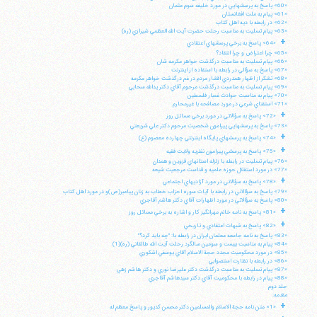
«60» پاسخ به پرسشهايي در مورد خليفه سوم عثمان
«61» پيام به ملت افغانستان
«62» در رابطه با ديه اهل كتاب
«63» پيام تسليت به مناسبت رحلت حضرت آيت الله العظمي شيرازي (ره)
+
«64» پاسخ به برخي پرسشهاي اعتقادي
«65» چرا اعتراض و چرا انتقاد؟
«66» پيام تسليت به مناسبت درگذشت خواهر مكرمه شان
«67» پاسخ به سؤالي در رابطه با استفاده از اينترنت
«68» تشكر از اظهار همدردي اقشار مردم در غم درگذشت خواهر مكرمه
«69» پيام تسليت به مناسبت درگذشت مرحوم آقاي دكتر يدالله سحابي
«70» پيام به مناسبت حوادث غمبار فلسطين
«71» استفتاي شرعي در مورد مصافحه با غيرمحارم
+
«72» پاسخ به سؤالاتي در مورد برخي مسائل روز
«73» پاسخ به پرسشهايي پيرامون شخصيت مرحوم دكتر علي شريعتي
+
«74» پاسخ به پرسشهاي پايگاه اينترنتي چهارده معصوم (ع)
+
«75» پاسخ به پرسشي پيرامون نظريه ولايت فقيه
«76» پيام تسليت در رابطه با زلزله استانهاي قزوين و همدان
«77» در مورد استقلال حوزه علميه و قداست مرجعيت شيعه
+
«78» پاسخ به سؤالاتي در مورد آزاديهاي اجتماعي
«79» پاسخ به سؤالاتي در رابطه با آيات سوره احزاب خطاب به زنان پيامبر(ص)و در مورد اهل كتاب
«80» پاسخ به سؤالاتي در مورد اظهارات آقاي دكتر هاشم آقاجري
+
«81» پاسخ به نامه خانم مهرانگيز كار و اشاره به برخي مسائل روز
+
«82» پاسخ به شبهات اعتقادي و تاريخي
«83» پاسخ به نامه جامعه معلمان ايران در رابطه با: "چه بايد كرد؟"
«84» پيام به مناسبت بيست و سومين سالگرد رحلت آيت الله طالقاني (ره)(1)
«85» در مورد محكوميت مجدد حجة الاسلام آقاي يوسفي اشكوري
«86» در رابطه با نظارت استصوابي
«87» پيام تسليت به مناسبت درگذشت دكتر عليرضا نوري و دكتر هاشم زهي
«88» پيام در رابطه با محكوميت آقاي دكتر سيدهاشم آقاجري
جلد دوم
مقدمه:
+
«1» متن نامه حجة الاسلام والمسلمين دكتر محسن كديور و پاسخ معظم له