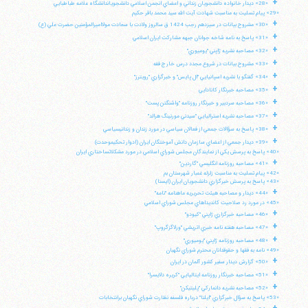
+
«28» ديدار خانواده دانشجويان زنداني و اعضاي انجمن اسلامي دانشجوياندانشگاه علامه طباطبايي
«29» پيام تسليت به مناسبت شهادت آيت الله سيد محمد باقر حكيم
+
«30» مشروح بيانات در سيزدهم رجب 1424 ق سالروز ولادت با سعادت مولااميرالمؤمنين حضرت علي (ع)
+
«31» پاسخ به نامه شاخه جوانان جبهه مشاركت ايران اسلامي
+
«32» مصاحبه نشريه ژاپني "يوميوري"
+
«33» مشروح بيانات در شروع مجدد درس خارج فقه
+
«34» گفتگو با نشريه اسپانيايي "ال پايس" و خبرگزاري "رويترز"
+
«35» مصاحبه خبرنگار كانادايي
+
«36» مصاحبه سردبير و خبرنگار روزنامه "واشنگتن پست"
+
«37» مصاحبه نشريه استراليايي "سيدني مورنينگ هرالد"
+
«38» پاسخ به سؤالات جمعي از فعالان سياسي در مورد زندان و زندانيسياسي
+
«39» ديدار جمعي از اعضاي سازمان دانش آموختگان ايران (ادوار تحكيموحدت)
«40» پاسخ به پرسش يكي از نمايندگان مجلس شوراي اسلامي در مورد مشكلاتساختاري ايران
+
«41» مصاحبه روزنامه انگليسي "گاردين"
«42» پيام تسليت به مناسبت زلزله غمبار شهرستان بم
«43» پاسخ به پرسش خبرگزاري دانشجويان ايران (ايسنا)
+
«44» ديدار و مصاحبه هيئت تحريريه ماهنامه "نامه"
«45» در مورد رد صلاحيت كانديداهاي مجلس شوراي اسلامي
+
«46» مصاحبه خبرگزاري ژاپني "كيودو"
+
«47» مصاحبه هفته نامه خبري اتريشي "ورلاگزگروپ"
+
«48» مصاحبه روزنامه ژاپني "يوميوري"
آیت‌الله منتظری
وب سایت رسمی آیت‌الله منتظری
«49» نامه به فقها و حقوقدانان محترم شوراي نگهبان
ایران
،
قم
،
میدان مصلّی، بلوار شهید محمّد منتظری، كوچه
+
«50» گزارش ديدار سفير كشور آلمان در ايران
شماره ٨
کد پستی: 3713744381
+
«51» مصاحبه خبرنگار روزنامه ايتاليايي "كريره دلايسرا"
+
«52» مصاحبه نشريه دانماركي "پليتيكن"
«53» پاسخ به سؤال خبرگزاري "ايلنا" درباره فلسفه نظارت شوراي نگهبان برانتخابات