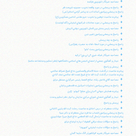
+
مصاحبه خبرنگار تلويزيون فرانسه
+
پاسخ به پرسشي در مورد واقعه تخريب حسينيه شريعت قم
پاسخ به پرسشي پيرامون اسائه ادب به پيامبر گرامي اسلام (ص)
+
پيام به مناسبت توهين و تخريب حرم مقدس امامين عسكريين (ع)
+
پاسخ به پرسشي در مورد معاملات شركتهاي اينترنتي (گلدكوئست)
+
مصاحبه رئيس بخش بين الملل تلويزيون دولتي اتريش
+
پاسخ به پرسشي پيرامون تغيير دين
+
پاسخ به چند پرسش
پاسخ به پرسشي در مورد اعطاء فدك به حضرت زهرا(س)
+
پاسخ به پرسشي پيرامون بحث "غلو"
+
مصاحبه خبرنگار شبكه خبري "ان تي وي" تركيه
+
ديدار و گفتگوي جمعي از اعضاي انجمن هاي اسلامي دانشگاهها (دفتر تحكيم وحدتشاخه علامه)
+
پرسش و پاسخ:
پيام به مناسبت درگذشت حجة الاسلام والمسلمين حاج شيخ نصرالله صالحي
پيام به مناسبت درگذشت آيت الله حاج شيخ نعمت الله صالحي نجف آبادي
+
مصاحبه آقاي فاضل رشاد صالح النعمة رئيس خبرگزاري مستقل عراق
+
پاسخ به پرسشي پيرامون تجاوزات اسرائيل به فلسطين و لبنان
+
پيام به همايش جهاني "اديان براي صلح" كيوتو - ژاپن
+
ديدار و گفتگوي اعضاي شوراي مركزي سازمان و ادوار دفتر تحكيم وحدت
+
پرسش و پاسخ:
+
بيانات معظم له در درس اخلاق به مناسبت رحلت آيت الله يثربي كاشاني
پاسخ به پرسشي پيرامون انتساب مناظره ميان معظم له و دكتر سينا
پيام تسليت به مناسبت ارتحال آيت الله العظمي حاج شيخ ميرزا جوادتبريزي
+
پاسخ به سؤالات مجله عراقي "قطوف" درباره اوضاع عراق
+
پاسخ به سؤالات سايت اينترنتي "شهروند"
+
مصاحبه خبرنگار نشريه "فرانكفورتر آلگ ماينه" آلمان