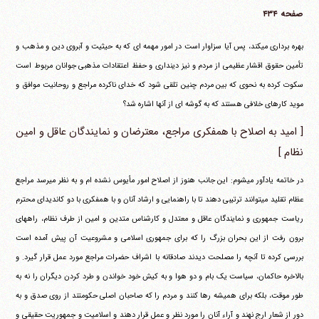
صفحه ۴۳۴
بهره برداری می‎کند، پس آیا سزاوار است در امور مهمه ای که به حیثیت و آبروی دین و مذهب و
تأمین حقوق اقشار عظیمی از مردم و نیز دینداری و حفظ اعتقادات مذهبی جوانان مربوط است
سکوت کرده به نحوی که بین مردم چنین تلقی شود که خدای ناکرده مراجع و روحانیت موافق و
موید کارهای خلافی هستند که به گوشه ای از آنها اشاره شد؟
[ امید به اصلاح با همفکری مراجع، معترضان و نمایندگان عاقل و امین
نظام ]
در خاتمه یادآور می‎شوم: این جانب هنوز از اصلاح امور مأیوس نشده ام و به نظر می‎رسد مراجع
عظام تقلید می‎توانند ترتیبی دهند تا با راهنمایی و ارشاد آنان و با همفکری با دو کاندیدای محترم
ریاست جمهوری و نمایندگان عاقل و معتدل و کارشناس متدین و امین از طرف نظام، راههای
برون رفت از این بحران بزرگ را که برای جمهوری اسلامی و مشروعیت آن پیش آمده است
بررسی کرده تا آنچه را مصلحت دیدند صادقانه با اشراف حضرات مراجع مورد عمل قرار گیرد. و
بالاخره حاکمان، سیاست یک بام و دو هوا و به کیش خود خواندن و طرد کردن دیگران را نه به
طور موقت، بلکه برای همیشه رها کنند و مردم را که صاحبان اصلی حکومتند از روی صدق و به
دور از شعار ارج نهند و آراء آنان را مورد نظر و عمل قرار دهند و اسلامیت و جمهوریت حقیقی و