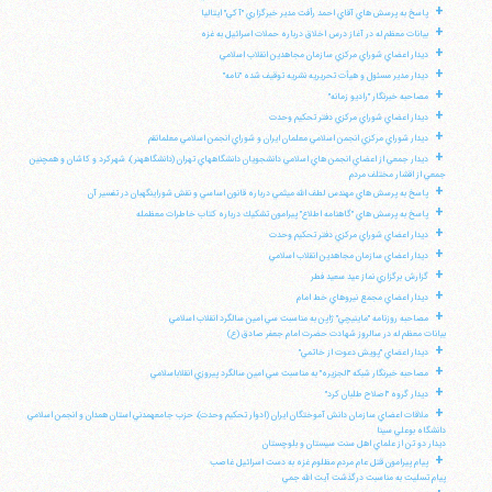
+
پاسخ به پرسش هاي آقاي احمد رأفت مدير خبرگزاري "آكي" ايتاليا
+
بيانات معظم له در آغاز درس اخلاق درباره حملات اسرائيل به غزه
+
ديدار اعضاي شوراي مركزي سازمان مجاهدين انقلاب اسلامي
+
ديدار مدير مسئول و هيأت تحريريه نشريه توقيف شده "نامه"
+
مصاحبه خبرنگار "راديو زمانه"
+
ديدار اعضاي شوراي مركزي دفتر تحكيم وحدت
+
ديدار شوراي مركزي انجمن اسلامي معلمان ايران و شوراي انجمن اسلامي معلمانقم
+
ديدار جمعي از اعضاي انجمن هاي اسلامي دانشجويان دانشگاههاي تهران (دانشگاههنر)، شهركرد و كاشان و همچنين
جمعي از اقشار مختلف مردم
+
پاسخ به پرسش هاي مهندس لطف الله ميثمي درباره قانون اساسي و نقش شوراينگهبان در تفسير آن
+
پاسخ به پرسش هاي "گاهنامه اطلاع" پيرامون تشكيك درباره كتاب خاطرات معظمله
+
ديدار اعضاي شوراي مركزي دفتر تحكيم وحدت
+
ديدار اعضاي سازمان مجاهدين انقلاب اسلامي
+
گزارش برگزاري نماز عيد سعيد فطر
+
ديدار اعضاي مجمع نيروهاي خط امام
+
مصاحبه روزنامه "ماينيچي" ژاپن به مناسبت سي امين سالگرد انقلاب اسلامي
بيانات معظم له در سالروز شهادت حضرت امام جعفر صادق (ع)
+
ديدار اعضاي "پويش دعوت از خاتمي"
+
مصاحبه خبرنگار شبكه "الجزيره" به مناسبت سي امين سالگرد پيروزي انقلاباسلامي
+
ديدار گروه "اصلاح طلبان كرد"
+
ملاقات اعضاي سازمان دانش آموختگان ايران (ادوار تحكيم وحدت)، حزب جامعهمدني استان همدان و انجمن اسلامي
دانشگاه بوعلي سينا
ديدار دو تن از علماي اهل سنت سيستان و بلوچستان
+
پيام پيرامون قتل عام مردم مظلوم غزه به دست اسرائيل غاصب
پيام تسليت به مناسبت درگذشت آيت الله جمي