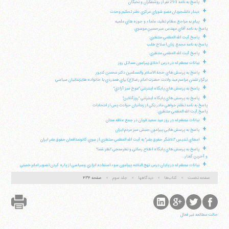
+
پاسخ به نامه 293 نفر از روشنفكران و نخبگان
+
ديدار دانشجويان عضو شوراي مركزي دفتر تحكيم وحدت
+
پيام به مراجع عظام تقليد، علماء و حوزه هاي علميه
پاسخ به نامه آقاي مهندس ميرحسين موسوي
+
پاسخ آيت الله العظمي منتظري:
پاسخ به نامه مجمع زنان اصلاح طلب
+
پاسخ آيت الله العظمي منتظري:
+
بيانات معظم له در درس اخلاق پيرامون مسائل روز
+
پاسخ به پرسش هاي حجة الاسلام والمسلمين دكتر محسن كديور
برگزار نشدن مراسم عيد ولادت حضرت امام رضا(ع) براي همدردي با خانواده هايزندانيان سياسي
+
پاسخ به پرسش هاي پايگاه اينترنتي "موج سبز آزادي"
+
پاسخ به پرسش هاي پايگاه اينترنتي "روزآنلاين"
پاسخ به نامه تظلم خواهي مادر يكي از زندانيان حوادث پس از انتخابات
پاسخ آيت الله العظمي منتظري:
+
بيانات معظم له در روز عيد سعيد قربان در جمع علاقه مندان
+
پاسخ به پرسش هايي پيرامون جنبش سبز مردم ايران
+
اعطاي تنديس "تلاشگر حقوق بشر" به آيت الله العظمي منتظري از سوي كانونمدافعان حقوق بشر ايران
+
پاسخ به پرسش هاي پايگاه اطلاع رساني و نظرسنجي "نظر شما"
و آخرين گفتار...
+
بيانات معظم له در پايان درس نهج البلاغه پيرامون سوء استفاده ابزاري وسياسي از پاره كردن تصوير امام خميني
صفحه نخست
کتاب‌ها
دیدگاهها
جلد سوم
صفحه ۴۳۴
حالت مطالعه غیر فعال