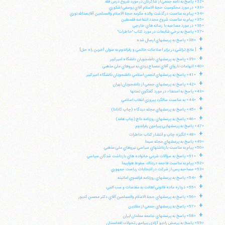
«32» پاسخ به نامه جمعي از شاگردان در مورد شروع درس فقه
«33» در مورد محكوميت حجة الاسلام آقاي يوسفي اشكوري
«34» پيام به مناسبت درگذشت والده مكرمه حجة الاسلام والمسلمين آقايعبدالله نوري
«35» پيام به مناسبت شروع مجدد انتفاضه فلسطين
«36» در مورد مصاحبه با رسانه هاي خارجي
«37» پاسخ به برخي شايعات در مورد كتاب "خاطرات"
+
«38» پاسخ به پرسشهاي ارسال شده
+
[ مانع تراشي در برابر اصلاحات خاتمي و رفراندوم به عنوان آخرين راه حل]
+
«39» پاسخ به پرسشهاي دانشجويان دانشگاه اميركبير
«40» اتهامات نارواي آقاي مصباح يزدي به نيروهاي ملي مذهبي
+
«41» پاسخ به پرسشهاي انجمن اسلامي دانشجويان دانشگاه اميركبير
+
«42» پاسخ به پرسشهاي جمعي از دانشجويان تهران
«43» پاسخ به استفتاء در مورد گفتگوي تمدنها
+
«44» به مناسبت سالگرد پيروزي انقلاب اسلامي
+
«45» پاسخ به پرسشهاي مجله ديدگاه (چاپ كانادا)
+
«46» پاسخ به پرسشهاي روزنامه داچ (چاپ هلند)
«47» پاسخ به پرسشهايي پيرامون رفراندوم
+
«48» انگيزه چاپ و انتشار كتاب خاطرات
«49» پاسخ به پرسشهاي مجله سيما
«50» پيام به مناسبت بازداشتهاي سياسي نيروهاي ملي مذهبي
+
«51» پاسخ به سؤالات شرعي خانواده هاي بازداشت شدگان سياسي
«52» پپام به مناسبت فاجعه دردناك سقوط هواپيما
«53» مصاحبه پس از شركت در انتخابات رياست جمهوري
+
«54» پاسخ به پرسشهاي روزنامه فرانسوي امانيته
+
«55» درباره ماده قانوني اهانت به مقدسات و سب النبي
+
«56» پاسخ به پرسشهاي حجة الاسلام والمسلمين آقاي دكتر محسن كديور
+
«57» پاسخ به پرسشهاي جمعي از مقلدين
+
«58» پاسخ به پرسشهاي جامعه معلمان ايران
«59» پاسخ به پرسش راديو آزادي پيرامون تحولات افغانستان