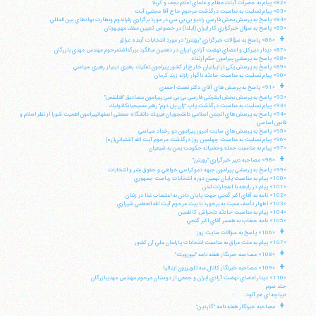
«82» پيام به حضرات آيات عظام و علماي اعلام نجف و كربلا
«83» پيام تسليت به مناسبت درگذشت مرحوم حاج آقا مجتبي آيت
«84» پاسخ به پرسش بخش فارسي راديو بي بي سي در مورد برگزاري رفراندوم ونظارت نهادهاي بين المللي
«85» پاسخ به سؤال خبرگزاري كار ايران (ايلنا) در خصوص تعيين سقف مهريهزنان
+
«86» پاسخ به سؤالات خبرگزاري "رويترز" در مورد انتخابات آينده عراق
«87» ديدار دبيركل و اعضاي نهضت آزادي ايران در دهمين سالگرد بزرگداشتمرحوم مهندس مهدي بازرگان
«88» پاسخ به پرسشي پيرامون حكم ارتداد
«89» پاسخ به پرسش يكي از ايرانيان خارج از كشور پيرامون تفكيك رهبري دينياز رهبري سياسي
«90» پيام تسليت به مناسبت حادثه ناگوار زلزله زرند كرمان
+
«91» پاسخ به پرسش هاي آقاي دكتر نعمت احمدي
«92» پاسخ به پرسش بخش اينترنتي فارسي بي بي سي پيرامون مصاديق "قتلنفس"
«93» پيام تسليت به مناسبت درگذشت پاپ "ژان پل دوم" رهبر مسيحيانكاتوليك
«94» پاسخ به پرسش هاي انجمن اسلامي دانشجويان فيزيك دانشگاه صنعتي اصفهانپيرامون اهميت شورا از نظر اسلام و
قانون اساسي
«95» پاسخ به پرسش هاي سايت امروز پيرامون دو رخداد سياسي
«96» پيام تسليت به مناسبت چهلمين روز درگذشت مرحوم آيت الله آشتياني(ره)
«97» پيام به مناسبت حمله وحشيانه حكومت يمن به شيعيان
+
«98» مصاحبه دبير خبرگزاري "رويترز"
«99» پاسخ به پرسشي پيرامون جبهه دموكراسي خواهي و حقوق بشر و انتخابات
«100» پيام به مناسبت پايان نهمين دوره انتخابات رياست جمهوري
«101» پيام در رابطه با انفجارات لندن
«102» نامه به آقاي اكبر گنجي جهت پايان دادن به اعتصاب غذا در زندان
«103» اظهار تأسف نسبت به برخورد با بيت مرحوم آيت الله العظمي شيرازي
«104» پيام به مناسبت حادثه دلخراش كاظمين
«105» نامه خطاب به همسر آقاي اكبر گنجي
+
«106» پاسخ به سؤالات سايت روز
«107» پيام به ملت عراق به مناسبت انتخابات پارلمان ملي آن كشور
+
«108» مصاحبه خبرنگار هفته نامه "نيوزويك"
+
«109» مصاحبه خبرنگار كانال سه تلويزيون ايتاليا
«110» ديدار اعضاي نهضت آزادي ايران و جمعي از دوستان مرحوم مهندس مهديبازرگان
جلد سوم
ديباچه اي غم آلود:
+
مصاحبه خبرنگار هفته نامه "گاردين"