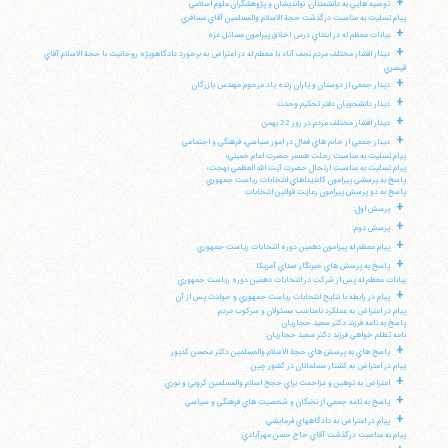
+
توصيه هايي به دانشمندان، نوانديشان و پژوهشگران علوم اسلامي
پيام تسليت به مناسبت درگذشت حجة الاسلام والمسلمين آقاي مسافري
+
بيانات معظم له در ابتداي درس اخلاق پيرامون مسائل غزه
+
ديدار اقشار مختلف مردم نجف آباد با معظم له در اعتراض به برخورد دادگاهويژه روحانيت با حجة الاسلام آقاي
قيصري
+
ديدار جمعي از دوستان و ياران زنده ياد مرحوم مهندس بازرگان
+
ديدار دانشجويان دفتر تحكيم وحدت
+
ديدار اقشار مختلف مردم در روز 22 بهمن
+
ديدار جمعي از خانم هاي فعال در امور سياسي، فرهنگي و اجتماعي
پيام تسليت به مناسبت رحلت همسر حضرت امام خميني؛
پيام تسليت به مناسبت ارتحال حضرت آيت الله العظمي بهجت؛
پاسخ به پرسشي پيرامون كانديداهاي انتخابات رياست جمهوري
پاسخ به دو پرسش پيرامون رعايت قوانين انتخابات
+
پرسش اول:
+
پرسش دوم:
+
پيام معظم له پيرامون دهمين دوره انتخابات رياست جمهوري
+
پاسخ به پرسش هاي خبرنگار صداي آمريكا
بيانات معظم له پس از شركت در انتخابات دهمين دوره رياست جمهوري
+
پيام در رابطه با نتايج انتخابات رياست جمهوري و حوادث پس از آن
پيام در اعتراض به عملكرد نامناسب مسئولان و سركوب مردم
پاسخ به نامه فرزند دكتر سعيد حجاريان
نامه تظلم خواهي فرزند دكتر سعيد حجاريان:
+
پاسخ هاي به پرسش هاي حجة الاسلام والمسلمين دكتر محسن كديور
پيام در اعتراض به كشتار مسلمانان در كشور چين
+
اعتراض به توهين و مزاحمت براي حجج اسلام والمسلمين كروبي و نوري
+
پاسخ به نامه جمعي از نخبگان و شخصيت هاي فرهنگي و سياسي
+
پيام در اعتراض به دادگاههاي فرمايشي
پيام به مناسبت درگذشت آقاي حاج حسن مهرآبادي