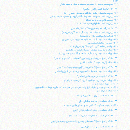
ديباچه:
«1» پيام معظم له پس از حمله به حسينيه و بيت، و حصر ايشان
+
«2» "ولايت فقيه و قانون اساسي"
«3» پيام به مناسبت رحلت آيت الله محمدتقي جعفري (ره)
«4» پيام به مناسبت شهادت مظلومانه آقاي فروهر و همسر محترمه ايشان
«5» توصيه هايي به روزنامه خرداد
«6» پيام به مناسبت قتلهاي فجيع سال 1377
+
«7» در آستانه بيستمين سالگرد انقلاب اسلامي
«8» پيام به مناسبت رحلت مظلومانه آيت الله آذري قمي (ره)
«9» در باب تزاحم (دين، مدارا و خشونت)
«10» پيام به مناسبت شهادت مظلومانه سپهبد صياد شيرازي
«11» پيرامون نظارت استصوابي
«12» پاسخ به نامه آقاي دكتر عبدالكريم سروش (1)
«13» پيام به مناسبت شكستن حرمت دانشگاه و دانشجو
«14» پپام به مناسبت رحلت آيت الله حاج آقا مهدي حائري (ره)
+
«15» پاسخ به پرسشهايي پيرامون "خشونت يا تسامح و تساهل"
«16» خاطراتي در مورد آيت الله طالقاني
+
«17» پاسخ به سؤالات كتبي خبرگزاري رويتر و روزنامه گاردين
«18» پيام به مناسبت انتخابات ششمين دوره مجلس شوراي اسلامي
+
«19» "حكومت مردمي و قانون اساسي"
«20» پيام تلفني در رابطه با ترور آقاي دكتر سعيد حجاريان
«21» در مورد خشونت و ترور
«22» در خصوص منع حق تحقيق و تفحص مجلس نسبت به نهادهاي مربوط به مقامرهبري
«24» پيام به مردم جهان
+
«25» مصاحبه با روزنامه الشرق الاوسط
+
«26» مصاحبه با جامعه معلمان ايران
«27» در مورد مسكوت گذاشتن طرح اصلاح قانون مطبوعات
+
«28» مصاحبه با هفته نامه اسپانيايي تيمپو
+
«29» در رابطه با مجمع تشخيص مصلحت نظام
+
«30» پاسخ به سؤالات فرهنگي و هنري جامعه هنري و سينمايي ايران
+
«31» مصاحبه با راديو صداي ايران