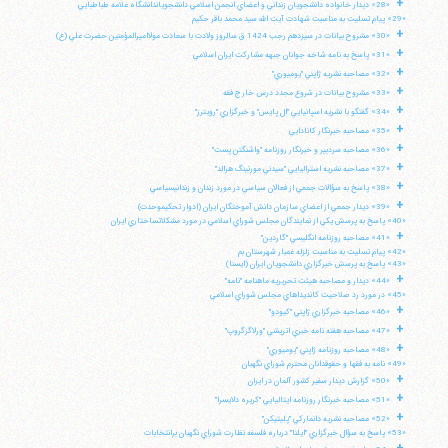
+
«28» ديدار خانواده دانشجويان زنداني و اعضاي انجمن اسلامي دانشجوياندانشگاه علامه طباطبايي
«29» پيام تسليت به مناسبت شهادت آيت الله سيد محمد باقر حكيم
+
«30» مشروح بيانات در سيزدهم رجب 1424 ق سالروز ولادت با سعادت مولااميرالمؤمنين حضرت علي (ع)
+
«31» پاسخ به نامه شاخه جوانان جبهه مشاركت ايران اسلامي
+
«32» مصاحبه نشريه ژاپني "يوميوري"
+
«33» مشروح بيانات در شروع مجدد درس خارج فقه
+
«34» گفتگو با نشريه اسپانيايي "ال پايس" و خبرگزاري "رويترز"
+
«35» مصاحبه خبرنگار كانادايي
+
«36» مصاحبه سردبير و خبرنگار روزنامه "واشنگتن پست"
+
«37» مصاحبه نشريه استراليايي "سيدني مورنينگ هرالد"
+
«38» پاسخ به سؤالات جمعي از فعالان سياسي در مورد زندان و زندانيسياسي
+
«39» ديدار جمعي از اعضاي سازمان دانش آموختگان ايران (ادوار تحكيموحدت)
«40» پاسخ به پرسش يكي از نمايندگان مجلس شوراي اسلامي در مورد مشكلاتساختاري ايران
+
«41» مصاحبه روزنامه انگليسي "گاردين"
«42» پيام تسليت به مناسبت زلزله غمبار شهرستان بم
«43» پاسخ به پرسش خبرگزاري دانشجويان ايران (ايسنا)
+
«44» ديدار و مصاحبه هيئت تحريريه ماهنامه "نامه"
«45» در مورد رد صلاحيت كانديداهاي مجلس شوراي اسلامي
+
«46» مصاحبه خبرگزاري ژاپني "كيودو"
+
«47» مصاحبه هفته نامه خبري اتريشي "ورلاگزگروپ"
+
«48» مصاحبه روزنامه ژاپني "يوميوري"
آیت‌الله منتظری
«49» نامه به فقها و حقوقدانان محترم شوراي نگهبان
وب سایت رسمی آیت‌الله منتظری
+
«50» گزارش ديدار سفير كشور آلمان در ايران
ایران
،
قم
،
میدان مصلّی، بلوار شهید محمّد منتظری، كوچه
+
شماره ٨
کد پستی: 3713744381
«51» مصاحبه خبرنگار روزنامه ايتاليايي "كريره دلايسرا"
+
«52» مصاحبه نشريه دانماركي "پليتيكن"
«53» پاسخ به سؤال خبرگزاري "ايلنا" درباره فلسفه نظارت شوراي نگهبان برانتخابات