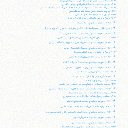
«32» پاسخ به نامه جمعي از شاگردان در مورد شروع درس فقه
«33» در مورد محكوميت حجة الاسلام آقاي يوسفي اشكوري
«34» پيام به مناسبت درگذشت والده مكرمه حجة الاسلام والمسلمين آقايعبدالله نوري
«35» پيام به مناسبت شروع مجدد انتفاضه فلسطين
«36» در مورد مصاحبه با رسانه هاي خارجي
«37» پاسخ به برخي شايعات در مورد كتاب "خاطرات"
+
«38» پاسخ به پرسشهاي ارسال شده
+
[ مانع تراشي در برابر اصلاحات خاتمي و رفراندوم به عنوان آخرين راه حل]
+
«39» پاسخ به پرسشهاي دانشجويان دانشگاه اميركبير
«40» اتهامات نارواي آقاي مصباح يزدي به نيروهاي ملي مذهبي
+
«41» پاسخ به پرسشهاي انجمن اسلامي دانشجويان دانشگاه اميركبير
+
«42» پاسخ به پرسشهاي جمعي از دانشجويان تهران
«43» پاسخ به استفتاء در مورد گفتگوي تمدنها
+
«44» به مناسبت سالگرد پيروزي انقلاب اسلامي
+
«45» پاسخ به پرسشهاي مجله ديدگاه (چاپ كانادا)
+
«46» پاسخ به پرسشهاي روزنامه داچ (چاپ هلند)
«47» پاسخ به پرسشهايي پيرامون رفراندوم
+
«48» انگيزه چاپ و انتشار كتاب خاطرات
«49» پاسخ به پرسشهاي مجله سيما
«50» پيام به مناسبت بازداشتهاي سياسي نيروهاي ملي مذهبي
+
«51» پاسخ به سؤالات شرعي خانواده هاي بازداشت شدگان سياسي
«52» پپام به مناسبت فاجعه دردناك سقوط هواپيما
«53» مصاحبه پس از شركت در انتخابات رياست جمهوري
+
«54» پاسخ به پرسشهاي روزنامه فرانسوي امانيته
+
«55» درباره ماده قانوني اهانت به مقدسات و سب النبي
+
«56» پاسخ به پرسشهاي حجة الاسلام والمسلمين آقاي دكتر محسن كديور
+
«57» پاسخ به پرسشهاي جمعي از مقلدين
+
«58» پاسخ به پرسشهاي جامعه معلمان ايران
«59» پاسخ به پرسش راديو آزادي پيرامون تحولات افغانستان