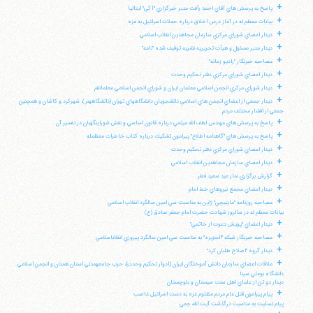
+
پاسخ به پرسش هاي آقاي احمد رأفت مدير خبرگزاري "آكي" ايتاليا
+
بيانات معظم له در آغاز درس اخلاق درباره حملات اسرائيل به غزه
+
ديدار اعضاي شوراي مركزي سازمان مجاهدين انقلاب اسلامي
+
ديدار مدير مسئول و هيأت تحريريه نشريه توقيف شده "نامه"
+
مصاحبه خبرنگار "راديو زمانه"
+
ديدار اعضاي شوراي مركزي دفتر تحكيم وحدت
+
ديدار شوراي مركزي انجمن اسلامي معلمان ايران و شوراي انجمن اسلامي معلمانقم
+
ديدار جمعي از اعضاي انجمن هاي اسلامي دانشجويان دانشگاههاي تهران (دانشگاههنر)، شهركرد و كاشان و همچنين
جمعي از اقشار مختلف مردم
+
پاسخ به پرسش هاي مهندس لطف الله ميثمي درباره قانون اساسي و نقش شوراينگهبان در تفسير آن
+
پاسخ به پرسش هاي "گاهنامه اطلاع" پيرامون تشكيك درباره كتاب خاطرات معظمله
+
ديدار اعضاي شوراي مركزي دفتر تحكيم وحدت
+
ديدار اعضاي سازمان مجاهدين انقلاب اسلامي
+
گزارش برگزاري نماز عيد سعيد فطر
+
ديدار اعضاي مجمع نيروهاي خط امام
+
مصاحبه روزنامه "ماينيچي" ژاپن به مناسبت سي امين سالگرد انقلاب اسلامي
بيانات معظم له در سالروز شهادت حضرت امام جعفر صادق (ع)
+
ديدار اعضاي "پويش دعوت از خاتمي"
+
مصاحبه خبرنگار شبكه "الجزيره" به مناسبت سي امين سالگرد پيروزي انقلاباسلامي
+
ديدار گروه "اصلاح طلبان كرد"
+
ملاقات اعضاي سازمان دانش آموختگان ايران (ادوار تحكيم وحدت)، حزب جامعهمدني استان همدان و انجمن اسلامي
دانشگاه بوعلي سينا
ديدار دو تن از علماي اهل سنت سيستان و بلوچستان
+
پيام پيرامون قتل عام مردم مظلوم غزه به دست اسرائيل غاصب
پيام تسليت به مناسبت درگذشت آيت الله جمي