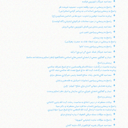
+
مصاحبه خبرنگار تلويزيون فرانسه
+
پاسخ به پرسشي در مورد واقعه تخريب حسينيه شريعت قم
پاسخ به پرسشي پيرامون اسائه ادب به پيامبر گرامي اسلام (ص)
+
پيام به مناسبت توهين و تخريب حرم مقدس امامين عسكريين (ع)
+
پاسخ به پرسشي در مورد معاملات شركتهاي اينترنتي (گلدكوئست)
+
مصاحبه رئيس بخش بين الملل تلويزيون دولتي اتريش
+
پاسخ به پرسشي پيرامون تغيير دين
+
پاسخ به چند پرسش
پاسخ به پرسشي در مورد اعطاء فدك به حضرت زهرا(س)
+
پاسخ به پرسشي پيرامون بحث "غلو"
+
مصاحبه خبرنگار شبكه خبري "ان تي وي" تركيه
+
ديدار و گفتگوي جمعي از اعضاي انجمن هاي اسلامي دانشگاهها (دفتر تحكيم وحدتشاخه علامه)
+
پرسش و پاسخ:
پيام به مناسبت درگذشت حجة الاسلام والمسلمين حاج شيخ نصرالله صالحي
پيام به مناسبت درگذشت آيت الله حاج شيخ نعمت الله صالحي نجف آبادي
+
مصاحبه آقاي فاضل رشاد صالح النعمة رئيس خبرگزاري مستقل عراق
+
پاسخ به پرسشي پيرامون تجاوزات اسرائيل به فلسطين و لبنان
+
پيام به همايش جهاني "اديان براي صلح" كيوتو - ژاپن
+
ديدار و گفتگوي اعضاي شوراي مركزي سازمان و ادوار دفتر تحكيم وحدت
+
پرسش و پاسخ:
+
بيانات معظم له در درس اخلاق به مناسبت رحلت آيت الله يثربي كاشاني
پاسخ به پرسشي پيرامون انتساب مناظره ميان معظم له و دكتر سينا
پيام تسليت به مناسبت ارتحال آيت الله العظمي حاج شيخ ميرزا جوادتبريزي
+
پاسخ به سؤالات مجله عراقي "قطوف" درباره اوضاع عراق
+
پاسخ به سؤالات سايت اينترنتي "شهروند"
+
مصاحبه خبرنگار نشريه "فرانكفورتر آلگ ماينه" آلمان