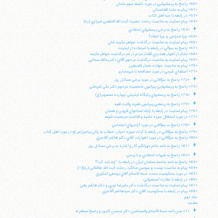
«60» پاسخ به پرسشهايي در مورد خليفه سوم عثمان
«61» پيام به ملت افغانستان
«62» در رابطه با ديه اهل كتاب
«63» پيام تسليت به مناسبت رحلت حضرت آيت الله العظمي شيرازي (ره)
+
«64» پاسخ به برخي پرسشهاي اعتقادي
«65» چرا اعتراض و چرا انتقاد؟
«66» پيام تسليت به مناسبت درگذشت خواهر مكرمه شان
«67» پاسخ به سؤالي در رابطه با استفاده از اينترنت
«68» تشكر از اظهار همدردي اقشار مردم در غم درگذشت خواهر مكرمه
«69» پيام تسليت به مناسبت درگذشت مرحوم آقاي دكتر يدالله سحابي
«70» پيام به مناسبت حوادث غمبار فلسطين
«71» استفتاي شرعي در مورد مصافحه با غيرمحارم
+
«72» پاسخ به سؤالاتي در مورد برخي مسائل روز
«73» پاسخ به پرسشهايي پيرامون شخصيت مرحوم دكتر علي شريعتي
+
«74» پاسخ به پرسشهاي پايگاه اينترنتي چهارده معصوم (ع)
+
«75» پاسخ به پرسشي پيرامون نظريه ولايت فقيه
«76» پيام تسليت در رابطه با زلزله استانهاي قزوين و همدان
«77» در مورد استقلال حوزه علميه و قداست مرجعيت شيعه
+
«78» پاسخ به سؤالاتي در مورد آزاديهاي اجتماعي
«79» پاسخ به سؤالاتي در رابطه با آيات سوره احزاب خطاب به زنان پيامبر(ص)و در مورد اهل كتاب
«80» پاسخ به سؤالاتي در مورد اظهارات آقاي دكتر هاشم آقاجري
+
«81» پاسخ به نامه خانم مهرانگيز كار و اشاره به برخي مسائل روز
+
«82» پاسخ به شبهات اعتقادي و تاريخي
«83» پاسخ به نامه جامعه معلمان ايران در رابطه با: "چه بايد كرد؟"
«84» پيام به مناسبت بيست و سومين سالگرد رحلت آيت الله طالقاني (ره)(1)
«85» در مورد محكوميت مجدد حجة الاسلام آقاي يوسفي اشكوري
«86» در رابطه با نظارت استصوابي
«87» پيام تسليت به مناسبت درگذشت دكتر عليرضا نوري و دكتر هاشم زهي
«88» پيام در رابطه با محكوميت آقاي دكتر سيدهاشم آقاجري
جلد دوم
مقدمه:
+
«1» متن نامه حجة الاسلام والمسلمين دكتر محسن كديور و پاسخ معظم له