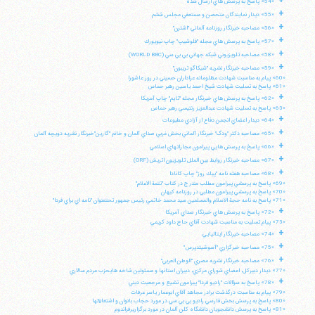
+
«54» پاسخ به پرسش هاي ارسال شده
+
«55» ديدار نمايندگان متحصن و مستعفي مجلس ششم
+
«56» مصاحبه خبرنگار روزنامه آلماني "اشترن"
تلفن 37740011-25-98+ تا 14
+
«57» پاسخ به پرسش هاي مجله "فلوشيپ" چاپ نيويورك
فکس
37740015-25-98+
+
«58» مصاحبه تلويزيوني شبكه جهاني بي بي سي (WORLD BBC)
+
«59» مصاحبه خبرنگار نشريه "شيكاگو تريبون"
«60» پيام به مناسبت شهادت مظلومانه عزاداران حسيني در روز عاشورا
«61» پاسخ به تسليت شهادت شيخ احمد ياسين رهبر حماس
+
«62» پاسخ به پرسش هاي خبرنگار مجله "تايم" چاپ آمريكا
«63» پاسخ به تسليت شهادت عبدالعزيز رنتيسي رهبر حماس
+
«64» ديدار اعضاي انجمن دفاع از آزادي مطبوعات
+
«65» مصاحبه دكتر "ودگ" خبرنگار آلماني بخش غربي صداي آلمان و خانم "گارين"خبرنگار نشريه دويچه آلمان
+
«66» پاسخ به پرسش هايي پيرامون مجازاتهاي اسلامي
+
«67» مصاحبه خبرنگار روابط بين الملل تلويزيون اتريش (ORF)
+
«68» مصاحبه هفته نامه "پيك روز" چاپ كانادا
«69» پاسخ به پرسشي پيرامون مطلب مندرج در كتاب "تتمة الاعلام"
«70» پاسخ به پرسشي پيرامون مطلبي در روزنامه كيهان
«71» پاسخ به نامه حجة الاسلام والمسلمين سيد محمد خاتمي رئيس جمهور تحتعنوان "نامه اي براي فردا"
+
«72» پاسخ به پرسش هاي خبرنگار صداي آمريكا
«73» پيام تسليت به مناسبت شهادت آقاي حاج داود كريمي
+
«74» مصاحبه خبرنگار ايتاليايي
+
«75» مصاحبه خبرگزاري "آسوشيتدپرس"
+
«76» مصاحبه خبرنگار نشريه مصري "الوطن العربي"
«77» ديدار دبيركل، اعضاي شوراي مركزي، دبيران استانها و مسئولين شاخه هايحزب مردم سالاري
+
«78» پاسخ به سؤالات "راديو فردا" پيرامون تشيع و مرجعيت ديني
«79» پيام به مناسبت درگذشت برادر مجاهد آقاي ابوعمار ياسر عرفات
«80» پاسخ به پرسش بخش فارسي راديو بي بي سي در مورد حجاب بانوان و اشتغالآنها
«81» پاسخ به پرسش دانشجويان دانشگاه كلن آلمان در مورد برگزاريرفراندوم