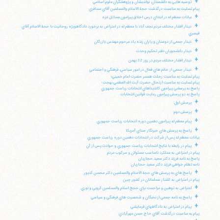
+
توصيه هايي به دانشمندان، نوانديشان و پژوهشگران علوم اسلامي
پيام تسليت به مناسبت درگذشت حجة الاسلام والمسلمين آقاي مسافري
+
بيانات معظم له در ابتداي درس اخلاق پيرامون مسائل غزه
+
ديدار اقشار مختلف مردم نجف آباد با معظم له در اعتراض به برخورد دادگاهويژه روحانيت با حجة الاسلام آقاي
قيصري
+
ديدار جمعي از دوستان و ياران زنده ياد مرحوم مهندس بازرگان
+
ديدار دانشجويان دفتر تحكيم وحدت
+
ديدار اقشار مختلف مردم در روز 22 بهمن
+
ديدار جمعي از خانم هاي فعال در امور سياسي، فرهنگي و اجتماعي
پيام تسليت به مناسبت رحلت همسر حضرت امام خميني؛
پيام تسليت به مناسبت ارتحال حضرت آيت الله العظمي بهجت؛
پاسخ به پرسشي پيرامون كانديداهاي انتخابات رياست جمهوري
پاسخ به دو پرسش پيرامون رعايت قوانين انتخابات
+
پرسش اول:
+
پرسش دوم:
+
پيام معظم له پيرامون دهمين دوره انتخابات رياست جمهوري
+
پاسخ به پرسش هاي خبرنگار صداي آمريكا
بيانات معظم له پس از شركت در انتخابات دهمين دوره رياست جمهوري
+
پيام در رابطه با نتايج انتخابات رياست جمهوري و حوادث پس از آن
پيام در اعتراض به عملكرد نامناسب مسئولان و سركوب مردم
پاسخ به نامه فرزند دكتر سعيد حجاريان
نامه تظلم خواهي فرزند دكتر سعيد حجاريان:
+
پاسخ هاي به پرسش هاي حجة الاسلام والمسلمين دكتر محسن كديور
پيام در اعتراض به كشتار مسلمانان در كشور چين
+
اعتراض به توهين و مزاحمت براي حجج اسلام والمسلمين كروبي و نوري
+
پاسخ به نامه جمعي از نخبگان و شخصيت هاي فرهنگي و سياسي
+
پيام در اعتراض به دادگاههاي فرمايشي
پيام به مناسبت درگذشت آقاي حاج حسن مهرآبادي