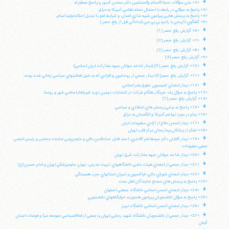
+
«2» متن سؤالات حجة الاسلام والمسلمين دكتر محسن كديور و پاسخ معظم له
«3» پاسخ به سؤالي در رابطه با احتمال حمله نظامي آمريكا به عراق
«4» پاسخ به پرسش هايي پيرامون شبيه سازي انسان، و شرايط لغو يا تبديل احكاماوليه اسلام
«5» گفتگوي تاريخي با راديو بي بي سي (ساعاتي قبل از رفع حصر)
+
«6» گزارش رفع حصر (1)
+
«7» گزارش رفع حصر (2)
+
«8» گزارش رفع حصر (3)
«9» گزارش رفع حصر (4)
+
«10» گزارش رفع حصر (5) (ديدار شاخه جوانان جبهه مشاركت ايران اسلامي)
+
«11» گزارش رفع حصر(6) ديدار جمعي از روحانيون و افرادي كه به دليل فعاليتهاي سياسي زنداني شده بودند.
+
«12» ديدار اعضاي كميسيون حقوق بشر اسلامي
«13» پاسخ به سؤال يك خبرنگار هنگام شركت در انتخابات دومين دوره شوراهاياسلامي شهر و روستا
«14» گزارش رفع حصر (7)
+
«15» پاسخ به برخي پرسش هاي اعتقادي و سياسي
«16» پيام در مورد تهاجم آمريكا و انگلستان به عراق
+
«17» ديدار انجمن دفاع از آزادي مطبوعات ايران
«18» تشكر از پزشكان بيمارستان مركز قلب تهران
+
«19» ديدار آقايان دكتر سيدهاشم آقاجري، احمد قابل، عمادالدين باقي و عليمزروعي نماينده مجلس و رئيس انجمن
صنفي مطبوعات
+
«20» ديدار شاخه جوانان جبهه مشاركت شرق تهران
+
«21» ديدار جمعي از اعضاي هيئت علمي دانشگاههاي: تربيت مدرس، تهران، علومپزشكي تهران و امام حسين (ع)
+
«22» ديدار اعضاي شوراي عالي، فراكسيون و دبيران استانهاي حزب همبستگي
«23» پاسخ به پرسش هاي مجمع نمايندگان اهل سنت
+
«24» ديدار اعضاي انجمن اسلامي دانشگاه صنعتي اصفهان
«25» پاسخ به سؤال دانشجويان پيرامون هجوم به خوابگاههاي دانشجويي
+
«26» ديدار اعضاي انجمن اسلامي دانشگاه تبريز
+
«27» ديدار جمعي از دانشجويان دانشگاه شهيد رجايي تهران و جمعي از فعالانسياسي صومعه سرا و فومنات استان
گيلان