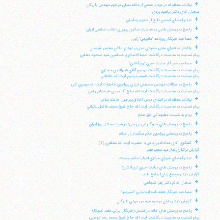
+
بيانات معظم له در ديدار جمعي از علاقه مندان مرحوم مهندس بازرگان
سخنان آقاي دكتر ابراهيم يزدي:
+
ديدار اعضاي انجمن دفاع از حقوق زندانيان
+
پاسخ به پرسش هايي به مناسبت سالروز پيروزي انقلاب اسلامي ايران
+
مصاحبه خبرنگار روزنامه "مانيچي" ژاپن
+
واكنش به فتواي مفتي سعودي مبني بر انهدام اماكن مقدس شيعيان
پيام تسليت به مناسبت درگذشت حجة الاسلام والمسلمين سيد محمود مطلبي
+
مصاحبه خبرنگار سايت خبري "روزآنلاين"
پيام تسليت به مناسبت درگذشت مرحوم آقاي فخرالدين حجازي
پيام تسليت به مناسبت درگذشت همسر مرحوم آيت الله طالقاني
+
پاسخ به سؤالات مهندس مصطفي ايزدي پيرامون خاطرات آيت الله مهدوي كني
پيام تسليت به مناسبت درگذشت آيت الله حاج آقا حسن طباطبايي قمي
+
بيانات معظم له در ابتداي درس اخلاق پيرامون حادثه سامرا
پيام تسليت به مناسبت درگذشت آيت الله حاج شيخ محمد فاضل لنكراني
+
پيام به نشست مطبوعاتي حق صلح
+
پاسخ به پرسش هاي خبرنگار "بي بي سي" در مورد مسائل روز ايران
+
پاسخ به پرسشي پيرامون حكم سنگسار در اسلام
+
گفتگوي آقاي عمادالدين باقي با حضرت آيت الله منتظري (1)
گزارش برگزاري نماز عيد سعيد فطر
+
ديدار اعضاي شوراي مركزي ادوار تحكيم وحدت
+
پاسخ به پرسش هاي سايت خبري "روزآنلاين"
گزارش ديدار مجمع زنان اصلاح طلب
+
سخنان خانم دكتر زهرا شجاعي:
+
مصاحبه خبرنگار هفته نامه ايتاليايي "اسپرسو"
+
گزارش ديدار ياران مرحوم مهندس مهدي بازرگان
+
پاسخ به پرسش هاي خانم درخشش (خبرنگار ايراني مقيم آمريكا)
پيام تسليت به مناسبت درگذشت آيت الله حاج شيخ محمد رضا توسلي