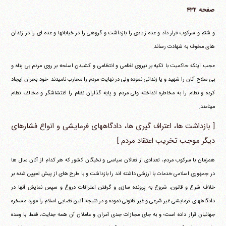
صفحه ۴۳۲
و شتم و سرکوب قرار داد و عده زیادی را بازداشت و گروهی را در خیابانها و عده ای را در زندان
های مخوف به شهادت رساند.
عجب اینکه حاکمیت با تکیه بر نیروی نظامی و انتظامی و کشیدن اسلحه بر روی مردم بی پناه و
بی سلاح آنان را شهید و یا زندانی نموده ولی در نهایت مردم را محارب نامیدند. خود بحران ایجاد
کرده و نظام را به مخاطره انداخته ولی مردم و پایه گذاران نظام را اغتشاشگر و مخالف نظام
می‎نامند.
[ بازداشت ها، اعتراف گیری ها، دادگاههای فرمایشی و انواع فشارهای
دیگر موجب تخریب اعتقاد مردم ]
همزمان با سرکوب مردم، تعدادی از فعالان سیاسی و نخبگان کشور که هر کدام از آنان سال ها
در جمهوری اسلامی خدمات با ارزشی داشته اند را بازداشت و با طرح های از پیش تعیین شده بر
خلاف شرع و قانون، شروع به پرونده سازی و گرفتن اعترافات دروغ و سپس نمایش آنها در
دادگاههای فرمایشی غیر شرعی و غیر قانونی نموده و در نتیجه آئین قضایی اسلام را مورد مسخره
جهانیان قرار داده است؛ و به جای مجازات جدی آمران و عاملان آن همه جنایت، فقط با وعده