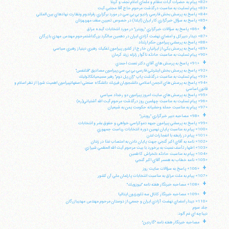
«82» پيام به حضرات آيات عظام و علماي اعلام نجف و كربلا
«83» پيام تسليت به مناسبت درگذشت مرحوم حاج آقا مجتبي آيت
«84» پاسخ به پرسش بخش فارسي راديو بي بي سي در مورد برگزاري رفراندوم ونظارت نهادهاي بين المللي
«85» پاسخ به سؤال خبرگزاري كار ايران (ايلنا) در خصوص تعيين سقف مهريهزنان
+
«86» پاسخ به سؤالات خبرگزاري "رويترز" در مورد انتخابات آينده عراق
«87» ديدار دبيركل و اعضاي نهضت آزادي ايران در دهمين سالگرد بزرگداشتمرحوم مهندس مهدي بازرگان
«88» پاسخ به پرسشي پيرامون حكم ارتداد
«89» پاسخ به پرسش يكي از ايرانيان خارج از كشور پيرامون تفكيك رهبري دينياز رهبري سياسي
«90» پيام تسليت به مناسبت حادثه ناگوار زلزله زرند كرمان
+
«91» پاسخ به پرسش هاي آقاي دكتر نعمت احمدي
«92» پاسخ به پرسش بخش اينترنتي فارسي بي بي سي پيرامون مصاديق "قتلنفس"
«93» پيام تسليت به مناسبت درگذشت پاپ "ژان پل دوم" رهبر مسيحيانكاتوليك
«94» پاسخ به پرسش هاي انجمن اسلامي دانشجويان فيزيك دانشگاه صنعتي اصفهانپيرامون اهميت شورا از نظر اسلام و
قانون اساسي
«95» پاسخ به پرسش هاي سايت امروز پيرامون دو رخداد سياسي
«96» پيام تسليت به مناسبت چهلمين روز درگذشت مرحوم آيت الله آشتياني(ره)
«97» پيام به مناسبت حمله وحشيانه حكومت يمن به شيعيان
+
«98» مصاحبه دبير خبرگزاري "رويترز"
«99» پاسخ به پرسشي پيرامون جبهه دموكراسي خواهي و حقوق بشر و انتخابات
«100» پيام به مناسبت پايان نهمين دوره انتخابات رياست جمهوري
«101» پيام در رابطه با انفجارات لندن
«102» نامه به آقاي اكبر گنجي جهت پايان دادن به اعتصاب غذا در زندان
«103» اظهار تأسف نسبت به برخورد با بيت مرحوم آيت الله العظمي شيرازي
«104» پيام به مناسبت حادثه دلخراش كاظمين
«105» نامه خطاب به همسر آقاي اكبر گنجي
+
«106» پاسخ به سؤالات سايت روز
«107» پيام به ملت عراق به مناسبت انتخابات پارلمان ملي آن كشور
+
«108» مصاحبه خبرنگار هفته نامه "نيوزويك"
+
«109» مصاحبه خبرنگار كانال سه تلويزيون ايتاليا
«110» ديدار اعضاي نهضت آزادي ايران و جمعي از دوستان مرحوم مهندس مهديبازرگان
جلد سوم
ديباچه اي غم آلود:
+
مصاحبه خبرنگار هفته نامه "گاردين"