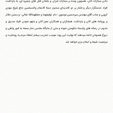
دادن مجازات آنان، همچون وعده بر مجازات آمران و عاملان قتل های زنجیره ای، به بازداشت
افراد خدمتگزار دیگر و فشار بر دو کاندیدای محترم حجة الاسلام والمسلمین حاج شیخ مهدی
کروبی و جناب آقای مهندس میرحسین موسوی - دام توفیقهما و حفظهماالله تعالی - و بستن دفاتر
و روزنامه های آنان و بازداشت همفکران و همکاران معزز آنان و متهم نمودن افراد صدیق و
خدوم در رسانه های وابسته حکومتی نموده و حتی از جایگاه مقدس نماز جمعه به امور واهی و
دروغ همچنان ادامه می‎دهند که نهایت این روند موجب تخریب بیشتر اعتقاد مردم به روحانیت و
مرجعیت شیعه و اسلام عزیز خواهد شد.