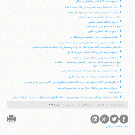
+
پاسخ به نامه 293 نفر از روشنفكران و نخبگان
+
ديدار دانشجويان عضو شوراي مركزي دفتر تحكيم وحدت
+
پيام به مراجع عظام تقليد، علماء و حوزه هاي علميه
پاسخ به نامه آقاي مهندس ميرحسين موسوي
+
پاسخ آيت الله العظمي منتظري:
پاسخ به نامه مجمع زنان اصلاح طلب
+
پاسخ آيت الله العظمي منتظري:
+
بيانات معظم له در درس اخلاق پيرامون مسائل روز
+
پاسخ به پرسش هاي حجة الاسلام والمسلمين دكتر محسن كديور
برگزار نشدن مراسم عيد ولادت حضرت امام رضا(ع) براي همدردي با خانواده هايزندانيان سياسي
+
پاسخ به پرسش هاي پايگاه اينترنتي "موج سبز آزادي"
+
پاسخ به پرسش هاي پايگاه اينترنتي "روزآنلاين"
پاسخ به نامه تظلم خواهي مادر يكي از زندانيان حوادث پس از انتخابات
پاسخ آيت الله العظمي منتظري:
+
بيانات معظم له در روز عيد سعيد قربان در جمع علاقه مندان
+
پاسخ به پرسش هايي پيرامون جنبش سبز مردم ايران
+
اعطاي تنديس "تلاشگر حقوق بشر" به آيت الله العظمي منتظري از سوي كانونمدافعان حقوق بشر ايران
+
پاسخ به پرسش هاي پايگاه اطلاع رساني و نظرسنجي "نظر شما"
و آخرين گفتار...
+
بيانات معظم له در پايان درس نهج البلاغه پيرامون سوء استفاده ابزاري وسياسي از پاره كردن تصوير امام خميني
صفحه نخست
کتاب‌ها
دیدگاهها
جلد سوم
صفحه ۴۳۲
حالت مطالعه غیر فعال