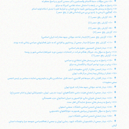
+
«2» متن سؤالات حجة الاسلام والمسلمين دكتر محسن كديور و پاسخ معظم له
«3» پاسخ به سؤالي در رابطه با احتمال حمله نظامي آمريكا به عراق
«4» پاسخ به پرسش هايي پيرامون شبيه سازي انسان، و شرايط لغو يا تبديل احكاماوليه اسلام
«5» گفتگوي تاريخي با راديو بي بي سي (ساعاتي قبل از رفع حصر)
+
«6» گزارش رفع حصر (1)
+
«7» گزارش رفع حصر (2)
+
«8» گزارش رفع حصر (3)
«9» گزارش رفع حصر (4)
+
«10» گزارش رفع حصر (5) (ديدار شاخه جوانان جبهه مشاركت ايران اسلامي)
+
«11» گزارش رفع حصر(6) ديدار جمعي از روحانيون و افرادي كه به دليل فعاليتهاي سياسي زنداني شده بودند.
+
«12» ديدار اعضاي كميسيون حقوق بشر اسلامي
«13» پاسخ به سؤال يك خبرنگار هنگام شركت در انتخابات دومين دوره شوراهاياسلامي شهر و روستا
«14» گزارش رفع حصر (7)
+
«15» پاسخ به برخي پرسش هاي اعتقادي و سياسي
«16» پيام در مورد تهاجم آمريكا و انگلستان به عراق
+
«17» ديدار انجمن دفاع از آزادي مطبوعات ايران
«18» تشكر از پزشكان بيمارستان مركز قلب تهران
+
«19» ديدار آقايان دكتر سيدهاشم آقاجري، احمد قابل، عمادالدين باقي و عليمزروعي نماينده مجلس و رئيس انجمن
صنفي مطبوعات
+
«20» ديدار شاخه جوانان جبهه مشاركت شرق تهران
+
«21» ديدار جمعي از اعضاي هيئت علمي دانشگاههاي: تربيت مدرس، تهران، علومپزشكي تهران و امام حسين (ع)
+
«22» ديدار اعضاي شوراي عالي، فراكسيون و دبيران استانهاي حزب همبستگي
«23» پاسخ به پرسش هاي مجمع نمايندگان اهل سنت
+
«24» ديدار اعضاي انجمن اسلامي دانشگاه صنعتي اصفهان
«25» پاسخ به سؤال دانشجويان پيرامون هجوم به خوابگاههاي دانشجويي
+
«26» ديدار اعضاي انجمن اسلامي دانشگاه تبريز
+
«27» ديدار جمعي از دانشجويان دانشگاه شهيد رجايي تهران و جمعي از فعالانسياسي صومعه سرا و فومنات استان
گيلان