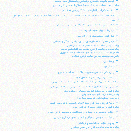
+
توصيه هايي به دانشمندان، نوانديشان و پژوهشگران علوم اسلامي
پيام تسليت به مناسبت درگذشت حجة الاسلام والمسلمين آقاي مسافري
+
بيانات معظم له در ابتداي درس اخلاق پيرامون مسائل غزه
+
ديدار اقشار مختلف مردم نجف آباد با معظم له در اعتراض به برخورد دادگاهويژه روحانيت با حجة الاسلام آقاي
قيصري
+
ديدار جمعي از دوستان و ياران زنده ياد مرحوم مهندس بازرگان
+
ديدار دانشجويان دفتر تحكيم وحدت
+
ديدار اقشار مختلف مردم در روز 22 بهمن
+
ديدار جمعي از خانم هاي فعال در امور سياسي، فرهنگي و اجتماعي
پيام تسليت به مناسبت رحلت همسر حضرت امام خميني؛
پيام تسليت به مناسبت ارتحال حضرت آيت الله العظمي بهجت؛
پاسخ به پرسشي پيرامون كانديداهاي انتخابات رياست جمهوري
پاسخ به دو پرسش پيرامون رعايت قوانين انتخابات
+
پرسش اول:
+
پرسش دوم:
+
پيام معظم له پيرامون دهمين دوره انتخابات رياست جمهوري
+
پاسخ به پرسش هاي خبرنگار صداي آمريكا
بيانات معظم له پس از شركت در انتخابات دهمين دوره رياست جمهوري
+
پيام در رابطه با نتايج انتخابات رياست جمهوري و حوادث پس از آن
پيام در اعتراض به عملكرد نامناسب مسئولان و سركوب مردم
پاسخ به نامه فرزند دكتر سعيد حجاريان
نامه تظلم خواهي فرزند دكتر سعيد حجاريان:
+
پاسخ هاي به پرسش هاي حجة الاسلام والمسلمين دكتر محسن كديور
پيام در اعتراض به كشتار مسلمانان در كشور چين
+
اعتراض به توهين و مزاحمت براي حجج اسلام والمسلمين كروبي و نوري
+
پاسخ به نامه جمعي از نخبگان و شخصيت هاي فرهنگي و سياسي
+
پيام در اعتراض به دادگاههاي فرمايشي
پيام به مناسبت درگذشت آقاي حاج حسن مهرآبادي