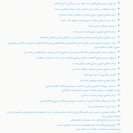
+
پاسخ به پرسش هاي آقاي احمد رأفت مدير خبرگزاري "آكي" ايتاليا
+
بيانات معظم له در آغاز درس اخلاق درباره حملات اسرائيل به غزه
+
ديدار اعضاي شوراي مركزي سازمان مجاهدين انقلاب اسلامي
+
ديدار مدير مسئول و هيأت تحريريه نشريه توقيف شده "نامه"
+
مصاحبه خبرنگار "راديو زمانه"
+
ديدار اعضاي شوراي مركزي دفتر تحكيم وحدت
+
ديدار شوراي مركزي انجمن اسلامي معلمان ايران و شوراي انجمن اسلامي معلمانقم
+
ديدار جمعي از اعضاي انجمن هاي اسلامي دانشجويان دانشگاههاي تهران (دانشگاههنر)، شهركرد و كاشان و همچنين
جمعي از اقشار مختلف مردم
+
پاسخ به پرسش هاي مهندس لطف الله ميثمي درباره قانون اساسي و نقش شوراينگهبان در تفسير آن
+
پاسخ به پرسش هاي "گاهنامه اطلاع" پيرامون تشكيك درباره كتاب خاطرات معظمله
+
ديدار اعضاي شوراي مركزي دفتر تحكيم وحدت
+
ديدار اعضاي سازمان مجاهدين انقلاب اسلامي
+
گزارش برگزاري نماز عيد سعيد فطر
+
ديدار اعضاي مجمع نيروهاي خط امام
+
مصاحبه روزنامه "ماينيچي" ژاپن به مناسبت سي امين سالگرد انقلاب اسلامي
بيانات معظم له در سالروز شهادت حضرت امام جعفر صادق (ع)
+
ديدار اعضاي "پويش دعوت از خاتمي"
+
مصاحبه خبرنگار شبكه "الجزيره" به مناسبت سي امين سالگرد پيروزي انقلاباسلامي
+
ديدار گروه "اصلاح طلبان كرد"
+
ملاقات اعضاي سازمان دانش آموختگان ايران (ادوار تحكيم وحدت)، حزب جامعهمدني استان همدان و انجمن اسلامي
دانشگاه بوعلي سينا
ديدار دو تن از علماي اهل سنت سيستان و بلوچستان
+
پيام پيرامون قتل عام مردم مظلوم غزه به دست اسرائيل غاصب
پيام تسليت به مناسبت درگذشت آيت الله جمي