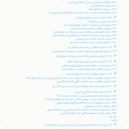
«60» پاسخ به پرسشهايي در مورد خليفه سوم عثمان
«61» پيام به ملت افغانستان
«62» در رابطه با ديه اهل كتاب
«63» پيام تسليت به مناسبت رحلت حضرت آيت الله العظمي شيرازي (ره)
+
«64» پاسخ به برخي پرسشهاي اعتقادي
«65» چرا اعتراض و چرا انتقاد؟
«66» پيام تسليت به مناسبت درگذشت خواهر مكرمه شان
«67» پاسخ به سؤالي در رابطه با استفاده از اينترنت
«68» تشكر از اظهار همدردي اقشار مردم در غم درگذشت خواهر مكرمه
«69» پيام تسليت به مناسبت درگذشت مرحوم آقاي دكتر يدالله سحابي
«70» پيام به مناسبت حوادث غمبار فلسطين
«71» استفتاي شرعي در مورد مصافحه با غيرمحارم
+
«72» پاسخ به سؤالاتي در مورد برخي مسائل روز
«73» پاسخ به پرسشهايي پيرامون شخصيت مرحوم دكتر علي شريعتي
+
«74» پاسخ به پرسشهاي پايگاه اينترنتي چهارده معصوم (ع)
+
«75» پاسخ به پرسشي پيرامون نظريه ولايت فقيه
«76» پيام تسليت در رابطه با زلزله استانهاي قزوين و همدان
«77» در مورد استقلال حوزه علميه و قداست مرجعيت شيعه
+
«78» پاسخ به سؤالاتي در مورد آزاديهاي اجتماعي
«79» پاسخ به سؤالاتي در رابطه با آيات سوره احزاب خطاب به زنان پيامبر(ص)و در مورد اهل كتاب
«80» پاسخ به سؤالاتي در مورد اظهارات آقاي دكتر هاشم آقاجري
+
«81» پاسخ به نامه خانم مهرانگيز كار و اشاره به برخي مسائل روز
+
«82» پاسخ به شبهات اعتقادي و تاريخي
«83» پاسخ به نامه جامعه معلمان ايران در رابطه با: "چه بايد كرد؟"
«84» پيام به مناسبت بيست و سومين سالگرد رحلت آيت الله طالقاني (ره)(1)
«85» در مورد محكوميت مجدد حجة الاسلام آقاي يوسفي اشكوري
«86» در رابطه با نظارت استصوابي
«87» پيام تسليت به مناسبت درگذشت دكتر عليرضا نوري و دكتر هاشم زهي
«88» پيام در رابطه با محكوميت آقاي دكتر سيدهاشم آقاجري
جلد دوم
مقدمه:
+
«1» متن نامه حجة الاسلام والمسلمين دكتر محسن كديور و پاسخ معظم له