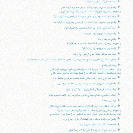
+
مصاحبه خبرنگار تلويزيون فرانسه
+
پاسخ به پرسشي در مورد واقعه تخريب حسينيه شريعت قم
پاسخ به پرسشي پيرامون اسائه ادب به پيامبر گرامي اسلام (ص)
+
پيام به مناسبت توهين و تخريب حرم مقدس امامين عسكريين (ع)
+
پاسخ به پرسشي در مورد معاملات شركتهاي اينترنتي (گلدكوئست)
+
مصاحبه رئيس بخش بين الملل تلويزيون دولتي اتريش
+
پاسخ به پرسشي پيرامون تغيير دين
+
پاسخ به چند پرسش
پاسخ به پرسشي در مورد اعطاء فدك به حضرت زهرا(س)
+
پاسخ به پرسشي پيرامون بحث "غلو"
+
مصاحبه خبرنگار شبكه خبري "ان تي وي" تركيه
+
ديدار و گفتگوي جمعي از اعضاي انجمن هاي اسلامي دانشگاهها (دفتر تحكيم وحدتشاخه علامه)
+
پرسش و پاسخ:
پيام به مناسبت درگذشت حجة الاسلام والمسلمين حاج شيخ نصرالله صالحي
پيام به مناسبت درگذشت آيت الله حاج شيخ نعمت الله صالحي نجف آبادي
+
مصاحبه آقاي فاضل رشاد صالح النعمة رئيس خبرگزاري مستقل عراق
+
پاسخ به پرسشي پيرامون تجاوزات اسرائيل به فلسطين و لبنان
+
پيام به همايش جهاني "اديان براي صلح" كيوتو - ژاپن
+
ديدار و گفتگوي اعضاي شوراي مركزي سازمان و ادوار دفتر تحكيم وحدت
+
پرسش و پاسخ:
+
بيانات معظم له در درس اخلاق به مناسبت رحلت آيت الله يثربي كاشاني
پاسخ به پرسشي پيرامون انتساب مناظره ميان معظم له و دكتر سينا
پيام تسليت به مناسبت ارتحال آيت الله العظمي حاج شيخ ميرزا جوادتبريزي
+
پاسخ به سؤالات مجله عراقي "قطوف" درباره اوضاع عراق
+
پاسخ به سؤالات سايت اينترنتي "شهروند"
+
مصاحبه خبرنگار نشريه "فرانكفورتر آلگ ماينه" آلمان