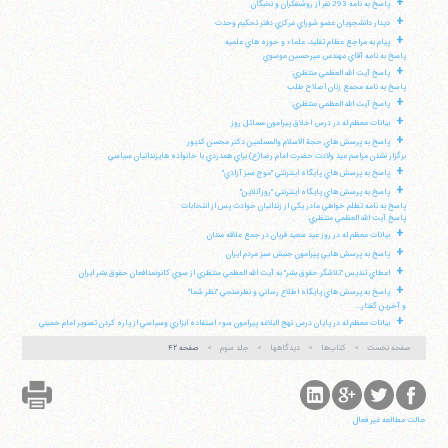
+
پاسخ به نامه 293 نفر از روشنفكران و نخبگان
+
ديدار دانشجويان عضو شوراي مركزي دفتر تحكيم وحدت
+
پيام به مراجع عظام تقليد، علماء و حوزه هاي علميه
پاسخ به نامه آقاي مهندس ميرحسين موسوي
+
پاسخ آيت الله العظمي منتظري:
پاسخ به نامه مجمع زنان اصلاح طلب
+
پاسخ آيت الله العظمي منتظري:
+
بيانات معظم له در درس اخلاق پيرامون مسائل روز
+
پاسخ به پرسش هاي حجة الاسلام والمسلمين دكتر محسن كديور
برگزار نشدن مراسم عيد ولادت حضرت امام رضا(ع) براي همدردي با خانواده هايزندانيان سياسي
+
پاسخ به پرسش هاي پايگاه اينترنتي "موج سبز آزادي"
+
پاسخ به پرسش هاي پايگاه اينترنتي "روزآنلاين"
پاسخ به نامه تظلم خواهي مادر يكي از زندانيان حوادث پس از انتخابات
پاسخ آيت الله العظمي منتظري:
+
بيانات معظم له در روز عيد سعيد قربان در جمع علاقه مندان
+
پاسخ به پرسش هايي پيرامون جنبش سبز مردم ايران
+
اعطاي تنديس "تلاشگر حقوق بشر" به آيت الله العظمي منتظري از سوي كانونمدافعان حقوق بشر ايران
+
پاسخ به پرسش هاي پايگاه اطلاع رساني و نظرسنجي "نظر شما"
و آخرين گفتار...
+
بيانات معظم له در پايان درس نهج البلاغه پيرامون سوء استفاده ابزاري وسياسي از پاره كردن تصوير امام خميني
صفحه نخست
کتاب‌ها
دیدگاهها
جلد سوم
صفحه ۴۲
حالت مطالعه غیر فعال