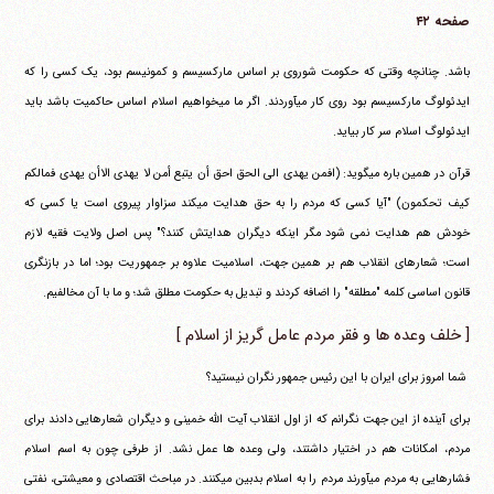
صفحه ۴۲
باشد. چنانچه وقتی که حکومت شوروی بر اساس مارکسیسم و کمونیسم بود، یک کسی را که
ایدئولوگ مارکسیسم بود روی کار می‎آوردند. اگر ما می‎خواهیم اسلام اساس حاکمیت باشد باید
ایدئولوگ اسلام سر کار بیاید.
قرآن در همین باره می‎گوید:
(افمن یهدی الی الحق احق أن یتبع أمن لا یهدی الاأن یهدی فمالکم
کیف تحکمون)
"آیا کسی که مردم را به حق هدایت می‎کند سزاوار پیروی است یا کسی که
خودش هم هدایت نمی شود مگر اینکه دیگران هدایتش کنند؟" پس اصل ولایت فقیه لازم
است؛ شعارهای انقلاب هم بر همین جهت، اسلامیت علاوه بر جمهوریت بود؛ اما در بازنگری
قانون اساسی کلمه "مطلقه" را اضافه کردند و تبدیل به حکومت مطلق شد؛ و ما با آن مخالفیم.
[ خلف وعده ها و فقر مردم عامل گریز از اسلام ]
‏ شما امروز برای ایران با این رئیس جمهور نگران نیستید؟
برای آینده از این جهت نگرانم که از اول انقلاب آیت الله خمینی و دیگران شعارهایی دادند برای
مردم، امکانات هم در اختیار داشتند، ولی وعده ها عمل نشد. از طرفی چون به اسم اسلام
فشارهایی به مردم می‎آورند مردم را به اسلام بدبین می‎کنند. در مباحث اقتصادی و معیشتی، نفتی