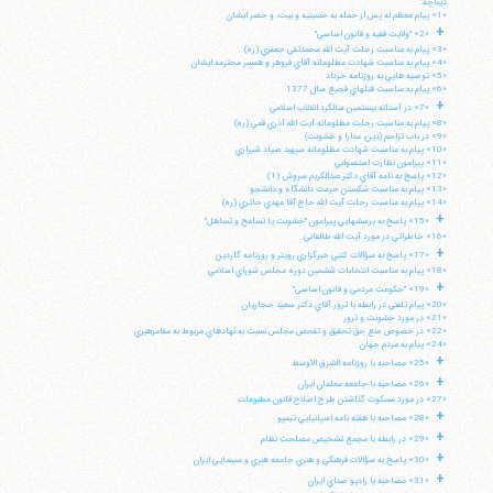
ديباچه:
«1» پيام معظم له پس از حمله به حسينيه و بيت، و حصر ايشان
+
«2» "ولايت فقيه و قانون اساسي"
«3» پيام به مناسبت رحلت آيت الله محمدتقي جعفري (ره)
«4» پيام به مناسبت شهادت مظلومانه آقاي فروهر و همسر محترمه ايشان
«5» توصيه هايي به روزنامه خرداد
«6» پيام به مناسبت قتلهاي فجيع سال 1377
+
«7» در آستانه بيستمين سالگرد انقلاب اسلامي
«8» پيام به مناسبت رحلت مظلومانه آيت الله آذري قمي (ره)
«9» در باب تزاحم (دين، مدارا و خشونت)
«10» پيام به مناسبت شهادت مظلومانه سپهبد صياد شيرازي
«11» پيرامون نظارت استصوابي
«12» پاسخ به نامه آقاي دكتر عبدالكريم سروش (1)
«13» پيام به مناسبت شكستن حرمت دانشگاه و دانشجو
«14» پپام به مناسبت رحلت آيت الله حاج آقا مهدي حائري (ره)
+
«15» پاسخ به پرسشهايي پيرامون "خشونت يا تسامح و تساهل"
«16» خاطراتي در مورد آيت الله طالقاني
+
«17» پاسخ به سؤالات كتبي خبرگزاري رويتر و روزنامه گاردين
«18» پيام به مناسبت انتخابات ششمين دوره مجلس شوراي اسلامي
+
«19» "حكومت مردمي و قانون اساسي"
«20» پيام تلفني در رابطه با ترور آقاي دكتر سعيد حجاريان
«21» در مورد خشونت و ترور
«22» در خصوص منع حق تحقيق و تفحص مجلس نسبت به نهادهاي مربوط به مقامرهبري
«24» پيام به مردم جهان
+
«25» مصاحبه با روزنامه الشرق الاوسط
+
«26» مصاحبه با جامعه معلمان ايران
«27» در مورد مسكوت گذاشتن طرح اصلاح قانون مطبوعات
+
«28» مصاحبه با هفته نامه اسپانيايي تيمپو
+
«29» در رابطه با مجمع تشخيص مصلحت نظام
+
«30» پاسخ به سؤالات فرهنگي و هنري جامعه هنري و سينمايي ايران
+
«31» مصاحبه با راديو صداي ايران