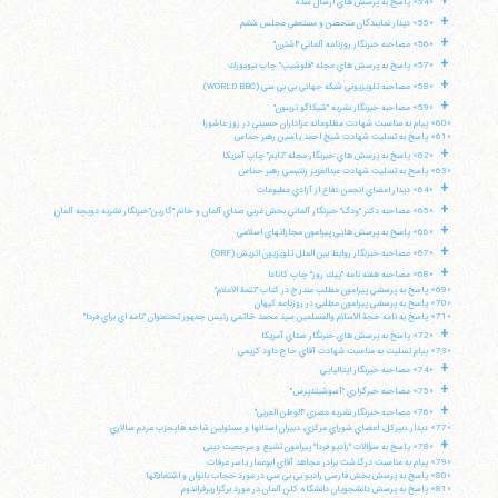
+
«54» پاسخ به پرسش هاي ارسال شده
+
«55» ديدار نمايندگان متحصن و مستعفي مجلس ششم
+
«56» مصاحبه خبرنگار روزنامه آلماني "اشترن"
+
تلفن 37740011-25-98+ تا 14
«57» پاسخ به پرسش هاي مجله "فلوشيپ" چاپ نيويورك
+
فکس
37740015-25-98+
«58» مصاحبه تلويزيوني شبكه جهاني بي بي سي (WORLD BBC)
+
«59» مصاحبه خبرنگار نشريه "شيكاگو تريبون"
«60» پيام به مناسبت شهادت مظلومانه عزاداران حسيني در روز عاشورا
«61» پاسخ به تسليت شهادت شيخ احمد ياسين رهبر حماس
+
«62» پاسخ به پرسش هاي خبرنگار مجله "تايم" چاپ آمريكا
«63» پاسخ به تسليت شهادت عبدالعزيز رنتيسي رهبر حماس
+
«64» ديدار اعضاي انجمن دفاع از آزادي مطبوعات
+
«65» مصاحبه دكتر "ودگ" خبرنگار آلماني بخش غربي صداي آلمان و خانم "گارين"خبرنگار نشريه دويچه آلمان
+
«66» پاسخ به پرسش هايي پيرامون مجازاتهاي اسلامي
+
«67» مصاحبه خبرنگار روابط بين الملل تلويزيون اتريش (ORF)
+
«68» مصاحبه هفته نامه "پيك روز" چاپ كانادا
«69» پاسخ به پرسشي پيرامون مطلب مندرج در كتاب "تتمة الاعلام"
«70» پاسخ به پرسشي پيرامون مطلبي در روزنامه كيهان
«71» پاسخ به نامه حجة الاسلام والمسلمين سيد محمد خاتمي رئيس جمهور تحتعنوان "نامه اي براي فردا"
+
«72» پاسخ به پرسش هاي خبرنگار صداي آمريكا
«73» پيام تسليت به مناسبت شهادت آقاي حاج داود كريمي
+
«74» مصاحبه خبرنگار ايتاليايي
+
«75» مصاحبه خبرگزاري "آسوشيتدپرس"
+
«76» مصاحبه خبرنگار نشريه مصري "الوطن العربي"
«77» ديدار دبيركل، اعضاي شوراي مركزي، دبيران استانها و مسئولين شاخه هايحزب مردم سالاري
+
«78» پاسخ به سؤالات "راديو فردا" پيرامون تشيع و مرجعيت ديني
«79» پيام به مناسبت درگذشت برادر مجاهد آقاي ابوعمار ياسر عرفات
«80» پاسخ به پرسش بخش فارسي راديو بي بي سي در مورد حجاب بانوان و اشتغالآنها
«81» پاسخ به پرسش دانشجويان دانشگاه كلن آلمان در مورد برگزاريرفراندوم