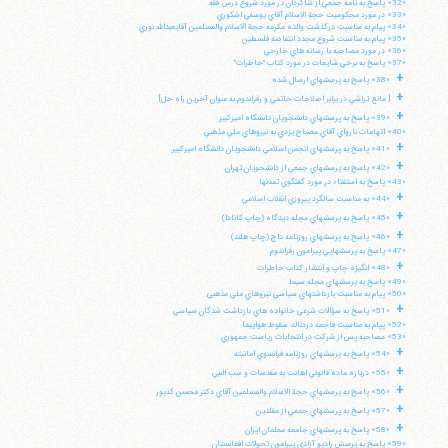
«32» پاسخ به نامه جمعي از شاگردان در مورد شروع درس فقه
«33» در مورد محكوميت حجة الاسلام آقاي يوسفي اشكوري
«34» پيام به مناسبت درگذشت والده مكرمه حجة الاسلام والمسلمين آقايعبدالله نوري
«35» پيام به مناسبت شروع مجدد انتفاضه فلسطين
«36» در مورد مصاحبه با رسانه هاي خارجي
«37» پاسخ به برخي شايعات در مورد كتاب "خاطرات"
+
«38» پاسخ به پرسشهاي ارسال شده
+
[ مانع تراشي در برابر اصلاحات خاتمي و رفراندوم به عنوان آخرين راه حل]
+
«39» پاسخ به پرسشهاي دانشجويان دانشگاه اميركبير
«40» اتهامات نارواي آقاي مصباح يزدي به نيروهاي ملي مذهبي
+
«41» پاسخ به پرسشهاي انجمن اسلامي دانشجويان دانشگاه اميركبير
+
«42» پاسخ به پرسشهاي جمعي از دانشجويان تهران
«43» پاسخ به استفتاء در مورد گفتگوي تمدنها
+
«44» به مناسبت سالگرد پيروزي انقلاب اسلامي
+
«45» پاسخ به پرسشهاي مجله ديدگاه (چاپ كانادا)
+
«46» پاسخ به پرسشهاي روزنامه داچ (چاپ هلند)
«47» پاسخ به پرسشهايي پيرامون رفراندوم
+
«48» انگيزه چاپ و انتشار كتاب خاطرات
«49» پاسخ به پرسشهاي مجله سيما
«50» پيام به مناسبت بازداشتهاي سياسي نيروهاي ملي مذهبي
+
«51» پاسخ به سؤالات شرعي خانواده هاي بازداشت شدگان سياسي
«52» پپام به مناسبت فاجعه دردناك سقوط هواپيما
«53» مصاحبه پس از شركت در انتخابات رياست جمهوري
+
«54» پاسخ به پرسشهاي روزنامه فرانسوي امانيته
+
«55» درباره ماده قانوني اهانت به مقدسات و سب النبي
+
«56» پاسخ به پرسشهاي حجة الاسلام والمسلمين آقاي دكتر محسن كديور
+
«57» پاسخ به پرسشهاي جمعي از مقلدين
+
«58» پاسخ به پرسشهاي جامعه معلمان ايران
«59» پاسخ به پرسش راديو آزادي پيرامون تحولات افغانستان