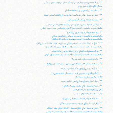
+
بيانات معظم له در ديدار جمعي از علاقه مندان مرحوم مهندس بازرگان
سخنان آقاي دكتر ابراهيم يزدي:
+
ديدار اعضاي انجمن دفاع از حقوق زندانيان
+
پاسخ به پرسش هايي به مناسبت سالروز پيروزي انقلاب اسلامي ايران
+
مصاحبه خبرنگار روزنامه "مانيچي" ژاپن
+
واكنش به فتواي مفتي سعودي مبني بر انهدام اماكن مقدس شيعيان
پيام تسليت به مناسبت درگذشت حجة الاسلام والمسلمين سيد محمود مطلبي
+
مصاحبه خبرنگار سايت خبري "روزآنلاين"
پيام تسليت به مناسبت درگذشت مرحوم آقاي فخرالدين حجازي
پيام تسليت به مناسبت درگذشت همسر مرحوم آيت الله طالقاني
+
پاسخ به سؤالات مهندس مصطفي ايزدي پيرامون خاطرات آيت الله مهدوي كني
پيام تسليت به مناسبت درگذشت آيت الله حاج آقا حسن طباطبايي قمي
+
بيانات معظم له در ابتداي درس اخلاق پيرامون حادثه سامرا
پيام تسليت به مناسبت درگذشت آيت الله حاج شيخ محمد فاضل لنكراني
+
پيام به نشست مطبوعاتي حق صلح
+
پاسخ به پرسش هاي خبرنگار "بي بي سي" در مورد مسائل روز ايران
+
پاسخ به پرسشي پيرامون حكم سنگسار در اسلام
+
گفتگوي آقاي عمادالدين باقي با حضرت آيت الله منتظري (1)
گزارش برگزاري نماز عيد سعيد فطر
+
ديدار اعضاي شوراي مركزي ادوار تحكيم وحدت
+
پاسخ به پرسش هاي سايت خبري "روزآنلاين"
گزارش ديدار مجمع زنان اصلاح طلب
+
سخنان خانم دكتر زهرا شجاعي:
+
مصاحبه خبرنگار هفته نامه ايتاليايي "اسپرسو"
+
گزارش ديدار ياران مرحوم مهندس مهدي بازرگان
+
پاسخ به پرسش هاي خانم درخشش (خبرنگار ايراني مقيم آمريكا)
پيام تسليت به مناسبت درگذشت آيت الله حاج شيخ محمد رضا توسلي