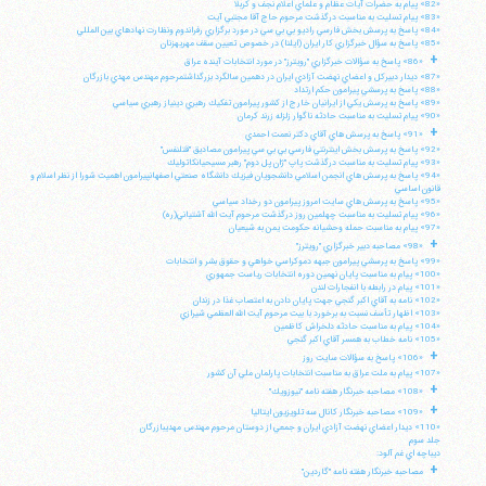
«82» پيام به حضرات آيات عظام و علماي اعلام نجف و كربلا
«83» پيام تسليت به مناسبت درگذشت مرحوم حاج آقا مجتبي آيت
«84» پاسخ به پرسش بخش فارسي راديو بي بي سي در مورد برگزاري رفراندوم ونظارت نهادهاي بين المللي
«85» پاسخ به سؤال خبرگزاري كار ايران (ايلنا) در خصوص تعيين سقف مهريهزنان
+
«86» پاسخ به سؤالات خبرگزاري "رويترز" در مورد انتخابات آينده عراق
«87» ديدار دبيركل و اعضاي نهضت آزادي ايران در دهمين سالگرد بزرگداشتمرحوم مهندس مهدي بازرگان
«88» پاسخ به پرسشي پيرامون حكم ارتداد
«89» پاسخ به پرسش يكي از ايرانيان خارج از كشور پيرامون تفكيك رهبري دينياز رهبري سياسي
«90» پيام تسليت به مناسبت حادثه ناگوار زلزله زرند كرمان
+
«91» پاسخ به پرسش هاي آقاي دكتر نعمت احمدي
«92» پاسخ به پرسش بخش اينترنتي فارسي بي بي سي پيرامون مصاديق "قتلنفس"
«93» پيام تسليت به مناسبت درگذشت پاپ "ژان پل دوم" رهبر مسيحيانكاتوليك
«94» پاسخ به پرسش هاي انجمن اسلامي دانشجويان فيزيك دانشگاه صنعتي اصفهانپيرامون اهميت شورا از نظر اسلام و
قانون اساسي
«95» پاسخ به پرسش هاي سايت امروز پيرامون دو رخداد سياسي
«96» پيام تسليت به مناسبت چهلمين روز درگذشت مرحوم آيت الله آشتياني(ره)
«97» پيام به مناسبت حمله وحشيانه حكومت يمن به شيعيان
+
«98» مصاحبه دبير خبرگزاري "رويترز"
«99» پاسخ به پرسشي پيرامون جبهه دموكراسي خواهي و حقوق بشر و انتخابات
«100» پيام به مناسبت پايان نهمين دوره انتخابات رياست جمهوري
«101» پيام در رابطه با انفجارات لندن
«102» نامه به آقاي اكبر گنجي جهت پايان دادن به اعتصاب غذا در زندان
«103» اظهار تأسف نسبت به برخورد با بيت مرحوم آيت الله العظمي شيرازي
«104» پيام به مناسبت حادثه دلخراش كاظمين
«105» نامه خطاب به همسر آقاي اكبر گنجي
+
«106» پاسخ به سؤالات سايت روز
«107» پيام به ملت عراق به مناسبت انتخابات پارلمان ملي آن كشور
+
«108» مصاحبه خبرنگار هفته نامه "نيوزويك"
+
«109» مصاحبه خبرنگار كانال سه تلويزيون ايتاليا
«110» ديدار اعضاي نهضت آزادي ايران و جمعي از دوستان مرحوم مهندس مهديبازرگان
جلد سوم
ديباچه اي غم آلود:
+
مصاحبه خبرنگار هفته نامه "گاردين"