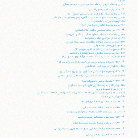
ديباچه:
«1» پيام معظم له پس از حمله به حسينيه و بيت، و حصر ايشان
+
«2» "ولايت فقيه و قانون اساسي"
«3» پيام به مناسبت رحلت آيت الله محمدتقي جعفري (ره)
«4» پيام به مناسبت شهادت مظلومانه آقاي فروهر و همسر محترمه ايشان
«5» توصيه هايي به روزنامه خرداد
«6» پيام به مناسبت قتلهاي فجيع سال 1377
+
«7» در آستانه بيستمين سالگرد انقلاب اسلامي
«8» پيام به مناسبت رحلت مظلومانه آيت الله آذري قمي (ره)
«9» در باب تزاحم (دين، مدارا و خشونت)
«10» پيام به مناسبت شهادت مظلومانه سپهبد صياد شيرازي
«11» پيرامون نظارت استصوابي
«12» پاسخ به نامه آقاي دكتر عبدالكريم سروش (1)
«13» پيام به مناسبت شكستن حرمت دانشگاه و دانشجو
«14» پپام به مناسبت رحلت آيت الله حاج آقا مهدي حائري (ره)
+
«15» پاسخ به پرسشهايي پيرامون "خشونت يا تسامح و تساهل"
«16» خاطراتي در مورد آيت الله طالقاني
+
«17» پاسخ به سؤالات كتبي خبرگزاري رويتر و روزنامه گاردين
«18» پيام به مناسبت انتخابات ششمين دوره مجلس شوراي اسلامي
+
«19» "حكومت مردمي و قانون اساسي"
«20» پيام تلفني در رابطه با ترور آقاي دكتر سعيد حجاريان
«21» در مورد خشونت و ترور
«22» در خصوص منع حق تحقيق و تفحص مجلس نسبت به نهادهاي مربوط به مقامرهبري
«24» پيام به مردم جهان
+
«25» مصاحبه با روزنامه الشرق الاوسط
+
«26» مصاحبه با جامعه معلمان ايران
«27» در مورد مسكوت گذاشتن طرح اصلاح قانون مطبوعات
+
«28» مصاحبه با هفته نامه اسپانيايي تيمپو
+
«29» در رابطه با مجمع تشخيص مصلحت نظام
+
«30» پاسخ به سؤالات فرهنگي و هنري جامعه هنري و سينمايي ايران
+
«31» مصاحبه با راديو صداي ايران