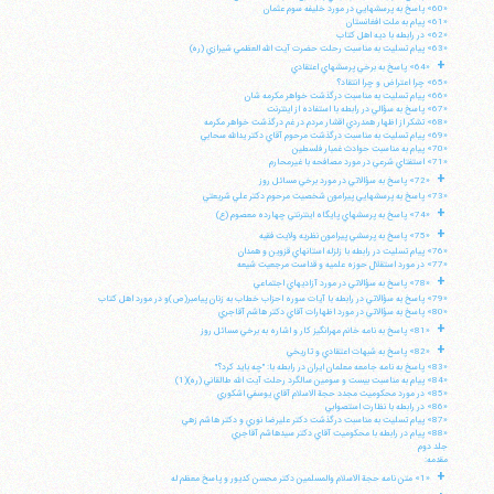
«60» پاسخ به پرسشهايي در مورد خليفه سوم عثمان
«61» پيام به ملت افغانستان
«62» در رابطه با ديه اهل كتاب
«63» پيام تسليت به مناسبت رحلت حضرت آيت الله العظمي شيرازي (ره)
+
«64» پاسخ به برخي پرسشهاي اعتقادي
«65» چرا اعتراض و چرا انتقاد؟
«66» پيام تسليت به مناسبت درگذشت خواهر مكرمه شان
«67» پاسخ به سؤالي در رابطه با استفاده از اينترنت
«68» تشكر از اظهار همدردي اقشار مردم در غم درگذشت خواهر مكرمه
«69» پيام تسليت به مناسبت درگذشت مرحوم آقاي دكتر يدالله سحابي
«70» پيام به مناسبت حوادث غمبار فلسطين
«71» استفتاي شرعي در مورد مصافحه با غيرمحارم
+
«72» پاسخ به سؤالاتي در مورد برخي مسائل روز
«73» پاسخ به پرسشهايي پيرامون شخصيت مرحوم دكتر علي شريعتي
+
«74» پاسخ به پرسشهاي پايگاه اينترنتي چهارده معصوم (ع)
+
«75» پاسخ به پرسشي پيرامون نظريه ولايت فقيه
«76» پيام تسليت در رابطه با زلزله استانهاي قزوين و همدان
«77» در مورد استقلال حوزه علميه و قداست مرجعيت شيعه
+
«78» پاسخ به سؤالاتي در مورد آزاديهاي اجتماعي
«79» پاسخ به سؤالاتي در رابطه با آيات سوره احزاب خطاب به زنان پيامبر(ص)و در مورد اهل كتاب
«80» پاسخ به سؤالاتي در مورد اظهارات آقاي دكتر هاشم آقاجري
+
«81» پاسخ به نامه خانم مهرانگيز كار و اشاره به برخي مسائل روز
+
«82» پاسخ به شبهات اعتقادي و تاريخي
«83» پاسخ به نامه جامعه معلمان ايران در رابطه با: "چه بايد كرد؟"
«84» پيام به مناسبت بيست و سومين سالگرد رحلت آيت الله طالقاني (ره)(1)
«85» در مورد محكوميت مجدد حجة الاسلام آقاي يوسفي اشكوري
«86» در رابطه با نظارت استصوابي
«87» پيام تسليت به مناسبت درگذشت دكتر عليرضا نوري و دكتر هاشم زهي
«88» پيام در رابطه با محكوميت آقاي دكتر سيدهاشم آقاجري
جلد دوم
مقدمه:
+
«1» متن نامه حجة الاسلام والمسلمين دكتر محسن كديور و پاسخ معظم له