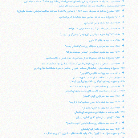
+
«28» ديدار خانواده دانشجويان زنداني و اعضاي انجمن اسلامي دانشجوياندانشگاه علامه طباطبايي
«29» پيام تسليت به مناسبت شهادت آيت الله سيد محمد باقر حكيم
+
«30» مشروح بيانات در سيزدهم رجب 1424 ق سالروز ولادت با سعادت مولااميرالمؤمنين حضرت علي (ع)
+
«31» پاسخ به نامه شاخه جوانان جبهه مشاركت ايران اسلامي
+
«32» مصاحبه نشريه ژاپني "يوميوري"
+
«33» مشروح بيانات در شروع مجدد درس خارج فقه
+
«34» گفتگو با نشريه اسپانيايي "ال پايس" و خبرگزاري "رويترز"
+
«35» مصاحبه خبرنگار كانادايي
+
«36» مصاحبه سردبير و خبرنگار روزنامه "واشنگتن پست"
+
«37» مصاحبه نشريه استراليايي "سيدني مورنينگ هرالد"
+
«38» پاسخ به سؤالات جمعي از فعالان سياسي در مورد زندان و زندانيسياسي
+
«39» ديدار جمعي از اعضاي سازمان دانش آموختگان ايران (ادوار تحكيموحدت)
«40» پاسخ به پرسش يكي از نمايندگان مجلس شوراي اسلامي در مورد مشكلاتساختاري ايران
+
«41» مصاحبه روزنامه انگليسي "گاردين"
«42» پيام تسليت به مناسبت زلزله غمبار شهرستان بم
«43» پاسخ به پرسش خبرگزاري دانشجويان ايران (ايسنا)
+
«44» ديدار و مصاحبه هيئت تحريريه ماهنامه "نامه"
«45» در مورد رد صلاحيت كانديداهاي مجلس شوراي اسلامي
+
«46» مصاحبه خبرگزاري ژاپني "كيودو"
+
«47» مصاحبه هفته نامه خبري اتريشي "ورلاگزگروپ"
+
«48» مصاحبه روزنامه ژاپني "يوميوري"
آیت‌الله منتظری
وب سایت رسمی آیت‌الله منتظری
«49» نامه به فقها و حقوقدانان محترم شوراي نگهبان
ایران
،
قم
،
میدان مصلّی، بلوار شهید محمّد منتظری، كوچه
+
«50» گزارش ديدار سفير كشور آلمان در ايران
شماره ٨
کد پستی: 3713744381
+
«51» مصاحبه خبرنگار روزنامه ايتاليايي "كريره دلايسرا"
+
«52» مصاحبه نشريه دانماركي "پليتيكن"
«53» پاسخ به سؤال خبرگزاري "ايلنا" درباره فلسفه نظارت شوراي نگهبان برانتخابات