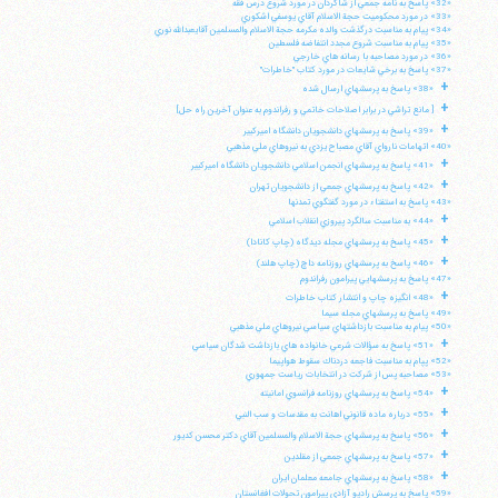
«32» پاسخ به نامه جمعي از شاگردان در مورد شروع درس فقه
«33» در مورد محكوميت حجة الاسلام آقاي يوسفي اشكوري
«34» پيام به مناسبت درگذشت والده مكرمه حجة الاسلام والمسلمين آقايعبدالله نوري
«35» پيام به مناسبت شروع مجدد انتفاضه فلسطين
«36» در مورد مصاحبه با رسانه هاي خارجي
«37» پاسخ به برخي شايعات در مورد كتاب "خاطرات"
+
«38» پاسخ به پرسشهاي ارسال شده
+
[ مانع تراشي در برابر اصلاحات خاتمي و رفراندوم به عنوان آخرين راه حل]
+
«39» پاسخ به پرسشهاي دانشجويان دانشگاه اميركبير
«40» اتهامات نارواي آقاي مصباح يزدي به نيروهاي ملي مذهبي
+
«41» پاسخ به پرسشهاي انجمن اسلامي دانشجويان دانشگاه اميركبير
+
«42» پاسخ به پرسشهاي جمعي از دانشجويان تهران
«43» پاسخ به استفتاء در مورد گفتگوي تمدنها
+
«44» به مناسبت سالگرد پيروزي انقلاب اسلامي
+
«45» پاسخ به پرسشهاي مجله ديدگاه (چاپ كانادا)
+
«46» پاسخ به پرسشهاي روزنامه داچ (چاپ هلند)
«47» پاسخ به پرسشهايي پيرامون رفراندوم
+
«48» انگيزه چاپ و انتشار كتاب خاطرات
«49» پاسخ به پرسشهاي مجله سيما
«50» پيام به مناسبت بازداشتهاي سياسي نيروهاي ملي مذهبي
+
«51» پاسخ به سؤالات شرعي خانواده هاي بازداشت شدگان سياسي
«52» پپام به مناسبت فاجعه دردناك سقوط هواپيما
«53» مصاحبه پس از شركت در انتخابات رياست جمهوري
+
«54» پاسخ به پرسشهاي روزنامه فرانسوي امانيته
+
«55» درباره ماده قانوني اهانت به مقدسات و سب النبي
+
«56» پاسخ به پرسشهاي حجة الاسلام والمسلمين آقاي دكتر محسن كديور
+
«57» پاسخ به پرسشهاي جمعي از مقلدين
+
«58» پاسخ به پرسشهاي جامعه معلمان ايران
«59» پاسخ به پرسش راديو آزادي پيرامون تحولات افغانستان