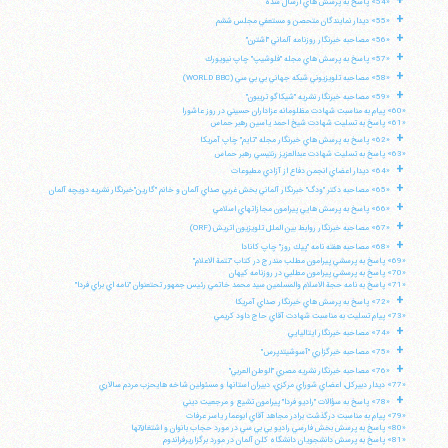
+
«54» پاسخ به پرسش هاي ارسال شده
+
«55» ديدار نمايندگان متحصن و مستعفي مجلس ششم
+
تلفن 37740011-25-98+ تا 14
«56» مصاحبه خبرنگار روزنامه آلماني "اشترن"
فکس
37740015-25-98+
+
«57» پاسخ به پرسش هاي مجله "فلوشيپ" چاپ نيويورك
+
«58» مصاحبه تلويزيوني شبكه جهاني بي بي سي (WORLD BBC)
+
«59» مصاحبه خبرنگار نشريه "شيكاگو تريبون"
«60» پيام به مناسبت شهادت مظلومانه عزاداران حسيني در روز عاشورا
«61» پاسخ به تسليت شهادت شيخ احمد ياسين رهبر حماس
+
«62» پاسخ به پرسش هاي خبرنگار مجله "تايم" چاپ آمريكا
«63» پاسخ به تسليت شهادت عبدالعزيز رنتيسي رهبر حماس
+
«64» ديدار اعضاي انجمن دفاع از آزادي مطبوعات
+
«65» مصاحبه دكتر "ودگ" خبرنگار آلماني بخش غربي صداي آلمان و خانم "گارين"خبرنگار نشريه دويچه آلمان
+
«66» پاسخ به پرسش هايي پيرامون مجازاتهاي اسلامي
+
«67» مصاحبه خبرنگار روابط بين الملل تلويزيون اتريش (ORF)
+
«68» مصاحبه هفته نامه "پيك روز" چاپ كانادا
«69» پاسخ به پرسشي پيرامون مطلب مندرج در كتاب "تتمة الاعلام"
«70» پاسخ به پرسشي پيرامون مطلبي در روزنامه كيهان
«71» پاسخ به نامه حجة الاسلام والمسلمين سيد محمد خاتمي رئيس جمهور تحتعنوان "نامه اي براي فردا"
+
«72» پاسخ به پرسش هاي خبرنگار صداي آمريكا
«73» پيام تسليت به مناسبت شهادت آقاي حاج داود كريمي
+
«74» مصاحبه خبرنگار ايتاليايي
+
«75» مصاحبه خبرگزاري "آسوشيتدپرس"
+
«76» مصاحبه خبرنگار نشريه مصري "الوطن العربي"
«77» ديدار دبيركل، اعضاي شوراي مركزي، دبيران استانها و مسئولين شاخه هايحزب مردم سالاري
+
«78» پاسخ به سؤالات "راديو فردا" پيرامون تشيع و مرجعيت ديني
«79» پيام به مناسبت درگذشت برادر مجاهد آقاي ابوعمار ياسر عرفات
«80» پاسخ به پرسش بخش فارسي راديو بي بي سي در مورد حجاب بانوان و اشتغالآنها
«81» پاسخ به پرسش دانشجويان دانشگاه كلن آلمان در مورد برگزاريرفراندوم