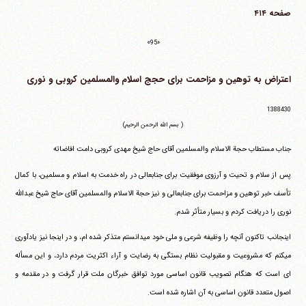
صفحه ۴۱۴
«95»
اعتراض به توهین و مزاحمت برای حجج اسلام والمسلمین کروبی و نوری
1388430
( بسم الله الرحمن الرحیم)
جناب مستطاب حجة الاسلام والمسلمین آقای حاج شیخ مهدی کروبی دامت افاضاته
پس از سلام و تحیت و آرزوی موفقیت برای جنابعالی در راه خدمت به اسلام و مسلمین، با کمال
تأسف خبر توهین و مزاحمت برای جنابعالی و نیز حجة الاسلام والمسلمین آقای حاج شیخ عبدالله
نوری را دریافت کردم و بسیار متأثر شدم.
اینجانب تاکنون آنچه را وظیفه شرعی و ملی خود می‎دانستم متذکر شده ام، و در اینجا نیز یادآوری
می‎کنم که مشروعیت و مقبولیت نظام بستگی به رضایت و آراء اکثریت مردم دارد، و این مسأله
ای است که هنگام تصویب قانون اساسی مورد توافق خبرگان ملت قرار گرفت و در مقدمه و
اصول متعدد قانون اساسی به آن اشاره شده است.