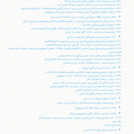
«82» پيام به حضرات آيات عظام و علماي اعلام نجف و كربلا
«83» پيام تسليت به مناسبت درگذشت مرحوم حاج آقا مجتبي آيت
«84» پاسخ به پرسش بخش فارسي راديو بي بي سي در مورد برگزاري رفراندوم ونظارت نهادهاي بين المللي
«85» پاسخ به سؤال خبرگزاري كار ايران (ايلنا) در خصوص تعيين سقف مهريهزنان
+
«86» پاسخ به سؤالات خبرگزاري "رويترز" در مورد انتخابات آينده عراق
«87» ديدار دبيركل و اعضاي نهضت آزادي ايران در دهمين سالگرد بزرگداشتمرحوم مهندس مهدي بازرگان
«88» پاسخ به پرسشي پيرامون حكم ارتداد
«89» پاسخ به پرسش يكي از ايرانيان خارج از كشور پيرامون تفكيك رهبري دينياز رهبري سياسي
«90» پيام تسليت به مناسبت حادثه ناگوار زلزله زرند كرمان
+
«91» پاسخ به پرسش هاي آقاي دكتر نعمت احمدي
«92» پاسخ به پرسش بخش اينترنتي فارسي بي بي سي پيرامون مصاديق "قتلنفس"
«93» پيام تسليت به مناسبت درگذشت پاپ "ژان پل دوم" رهبر مسيحيانكاتوليك
«94» پاسخ به پرسش هاي انجمن اسلامي دانشجويان فيزيك دانشگاه صنعتي اصفهانپيرامون اهميت شورا از نظر اسلام و
قانون اساسي
«95» پاسخ به پرسش هاي سايت امروز پيرامون دو رخداد سياسي
«96» پيام تسليت به مناسبت چهلمين روز درگذشت مرحوم آيت الله آشتياني(ره)
«97» پيام به مناسبت حمله وحشيانه حكومت يمن به شيعيان
+
«98» مصاحبه دبير خبرگزاري "رويترز"
«99» پاسخ به پرسشي پيرامون جبهه دموكراسي خواهي و حقوق بشر و انتخابات
«100» پيام به مناسبت پايان نهمين دوره انتخابات رياست جمهوري
«101» پيام در رابطه با انفجارات لندن
«102» نامه به آقاي اكبر گنجي جهت پايان دادن به اعتصاب غذا در زندان
«103» اظهار تأسف نسبت به برخورد با بيت مرحوم آيت الله العظمي شيرازي
«104» پيام به مناسبت حادثه دلخراش كاظمين
«105» نامه خطاب به همسر آقاي اكبر گنجي
+
«106» پاسخ به سؤالات سايت روز
«107» پيام به ملت عراق به مناسبت انتخابات پارلمان ملي آن كشور
+
«108» مصاحبه خبرنگار هفته نامه "نيوزويك"
+
«109» مصاحبه خبرنگار كانال سه تلويزيون ايتاليا
«110» ديدار اعضاي نهضت آزادي ايران و جمعي از دوستان مرحوم مهندس مهديبازرگان
جلد سوم
ديباچه اي غم آلود:
+
مصاحبه خبرنگار هفته نامه "گاردين"