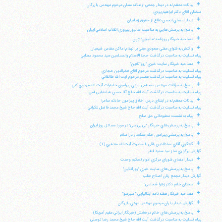
+
بيانات معظم له در ديدار جمعي از علاقه مندان مرحوم مهندس بازرگان
سخنان آقاي دكتر ابراهيم يزدي:
+
ديدار اعضاي انجمن دفاع از حقوق زندانيان
+
پاسخ به پرسش هايي به مناسبت سالروز پيروزي انقلاب اسلامي ايران
+
مصاحبه خبرنگار روزنامه "مانيچي" ژاپن
+
واكنش به فتواي مفتي سعودي مبني بر انهدام اماكن مقدس شيعيان
پيام تسليت به مناسبت درگذشت حجة الاسلام والمسلمين سيد محمود مطلبي
+
مصاحبه خبرنگار سايت خبري "روزآنلاين"
پيام تسليت به مناسبت درگذشت مرحوم آقاي فخرالدين حجازي
پيام تسليت به مناسبت درگذشت همسر مرحوم آيت الله طالقاني
+
پاسخ به سؤالات مهندس مصطفي ايزدي پيرامون خاطرات آيت الله مهدوي كني
پيام تسليت به مناسبت درگذشت آيت الله حاج آقا حسن طباطبايي قمي
+
بيانات معظم له در ابتداي درس اخلاق پيرامون حادثه سامرا
پيام تسليت به مناسبت درگذشت آيت الله حاج شيخ محمد فاضل لنكراني
+
پيام به نشست مطبوعاتي حق صلح
+
پاسخ به پرسش هاي خبرنگار "بي بي سي" در مورد مسائل روز ايران
+
پاسخ به پرسشي پيرامون حكم سنگسار در اسلام
+
گفتگوي آقاي عمادالدين باقي با حضرت آيت الله منتظري (1)
گزارش برگزاري نماز عيد سعيد فطر
+
ديدار اعضاي شوراي مركزي ادوار تحكيم وحدت
+
پاسخ به پرسش هاي سايت خبري "روزآنلاين"
گزارش ديدار مجمع زنان اصلاح طلب
+
سخنان خانم دكتر زهرا شجاعي:
+
مصاحبه خبرنگار هفته نامه ايتاليايي "اسپرسو"
+
گزارش ديدار ياران مرحوم مهندس مهدي بازرگان
+
پاسخ به پرسش هاي خانم درخشش (خبرنگار ايراني مقيم آمريكا)
پيام تسليت به مناسبت درگذشت آيت الله حاج شيخ محمد رضا توسلي