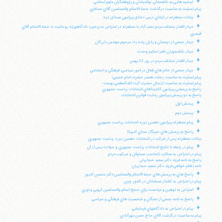
+
توصيه هايي به دانشمندان، نوانديشان و پژوهشگران علوم اسلامي
پيام تسليت به مناسبت درگذشت حجة الاسلام والمسلمين آقاي مسافري
+
بيانات معظم له در ابتداي درس اخلاق پيرامون مسائل غزه
+
ديدار اقشار مختلف مردم نجف آباد با معظم له در اعتراض به برخورد دادگاهويژه روحانيت با حجة الاسلام آقاي
قيصري
+
ديدار جمعي از دوستان و ياران زنده ياد مرحوم مهندس بازرگان
+
ديدار دانشجويان دفتر تحكيم وحدت
+
ديدار اقشار مختلف مردم در روز 22 بهمن
+
ديدار جمعي از خانم هاي فعال در امور سياسي، فرهنگي و اجتماعي
پيام تسليت به مناسبت رحلت همسر حضرت امام خميني؛
پيام تسليت به مناسبت ارتحال حضرت آيت الله العظمي بهجت؛
پاسخ به پرسشي پيرامون كانديداهاي انتخابات رياست جمهوري
پاسخ به دو پرسش پيرامون رعايت قوانين انتخابات
+
پرسش اول:
+
پرسش دوم:
+
پيام معظم له پيرامون دهمين دوره انتخابات رياست جمهوري
+
پاسخ به پرسش هاي خبرنگار صداي آمريكا
بيانات معظم له پس از شركت در انتخابات دهمين دوره رياست جمهوري
+
پيام در رابطه با نتايج انتخابات رياست جمهوري و حوادث پس از آن
پيام در اعتراض به عملكرد نامناسب مسئولان و سركوب مردم
پاسخ به نامه فرزند دكتر سعيد حجاريان
نامه تظلم خواهي فرزند دكتر سعيد حجاريان:
+
پاسخ هاي به پرسش هاي حجة الاسلام والمسلمين دكتر محسن كديور
پيام در اعتراض به كشتار مسلمانان در كشور چين
+
اعتراض به توهين و مزاحمت براي حجج اسلام والمسلمين كروبي و نوري
+
پاسخ به نامه جمعي از نخبگان و شخصيت هاي فرهنگي و سياسي
+
پيام در اعتراض به دادگاههاي فرمايشي
پيام به مناسبت درگذشت آقاي حاج حسن مهرآبادي