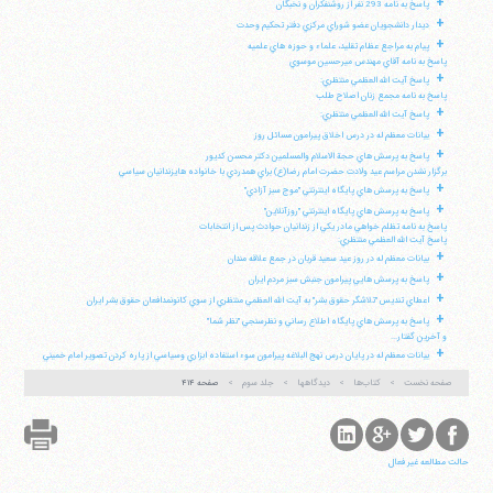
+
پاسخ به نامه 293 نفر از روشنفكران و نخبگان
+
ديدار دانشجويان عضو شوراي مركزي دفتر تحكيم وحدت
+
پيام به مراجع عظام تقليد، علماء و حوزه هاي علميه
پاسخ به نامه آقاي مهندس ميرحسين موسوي
+
پاسخ آيت الله العظمي منتظري:
پاسخ به نامه مجمع زنان اصلاح طلب
+
پاسخ آيت الله العظمي منتظري:
+
بيانات معظم له در درس اخلاق پيرامون مسائل روز
+
پاسخ به پرسش هاي حجة الاسلام والمسلمين دكتر محسن كديور
برگزار نشدن مراسم عيد ولادت حضرت امام رضا(ع) براي همدردي با خانواده هايزندانيان سياسي
+
پاسخ به پرسش هاي پايگاه اينترنتي "موج سبز آزادي"
+
پاسخ به پرسش هاي پايگاه اينترنتي "روزآنلاين"
پاسخ به نامه تظلم خواهي مادر يكي از زندانيان حوادث پس از انتخابات
پاسخ آيت الله العظمي منتظري:
+
بيانات معظم له در روز عيد سعيد قربان در جمع علاقه مندان
+
پاسخ به پرسش هايي پيرامون جنبش سبز مردم ايران
+
اعطاي تنديس "تلاشگر حقوق بشر" به آيت الله العظمي منتظري از سوي كانونمدافعان حقوق بشر ايران
+
پاسخ به پرسش هاي پايگاه اطلاع رساني و نظرسنجي "نظر شما"
و آخرين گفتار...
+
بيانات معظم له در پايان درس نهج البلاغه پيرامون سوء استفاده ابزاري وسياسي از پاره كردن تصوير امام خميني
صفحه نخست
کتاب‌ها
دیدگاهها
جلد سوم
صفحه ۴۱۴
حالت مطالعه غیر فعال