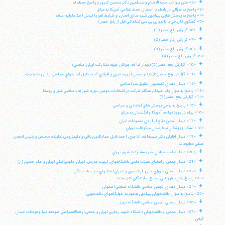
+
«2» متن سؤالات حجة الاسلام والمسلمين دكتر محسن كديور و پاسخ معظم له
«3» پاسخ به سؤالي در رابطه با احتمال حمله نظامي آمريكا به عراق
«4» پاسخ به پرسش هايي پيرامون شبيه سازي انسان، و شرايط لغو يا تبديل احكاماوليه اسلام
«5» گفتگوي تاريخي با راديو بي بي سي (ساعاتي قبل از رفع حصر)
+
«6» گزارش رفع حصر (1)
+
«7» گزارش رفع حصر (2)
+
«8» گزارش رفع حصر (3)
«9» گزارش رفع حصر (4)
+
«10» گزارش رفع حصر (5) (ديدار شاخه جوانان جبهه مشاركت ايران اسلامي)
+
«11» گزارش رفع حصر(6) ديدار جمعي از روحانيون و افرادي كه به دليل فعاليتهاي سياسي زنداني شده بودند.
+
«12» ديدار اعضاي كميسيون حقوق بشر اسلامي
«13» پاسخ به سؤال يك خبرنگار هنگام شركت در انتخابات دومين دوره شوراهاياسلامي شهر و روستا
«14» گزارش رفع حصر (7)
+
«15» پاسخ به برخي پرسش هاي اعتقادي و سياسي
«16» پيام در مورد تهاجم آمريكا و انگلستان به عراق
+
«17» ديدار انجمن دفاع از آزادي مطبوعات ايران
«18» تشكر از پزشكان بيمارستان مركز قلب تهران
+
«19» ديدار آقايان دكتر سيدهاشم آقاجري، احمد قابل، عمادالدين باقي و عليمزروعي نماينده مجلس و رئيس انجمن
صنفي مطبوعات
+
«20» ديدار شاخه جوانان جبهه مشاركت شرق تهران
+
«21» ديدار جمعي از اعضاي هيئت علمي دانشگاههاي: تربيت مدرس، تهران، علومپزشكي تهران و امام حسين (ع)
+
«22» ديدار اعضاي شوراي عالي، فراكسيون و دبيران استانهاي حزب همبستگي
«23» پاسخ به پرسش هاي مجمع نمايندگان اهل سنت
+
«24» ديدار اعضاي انجمن اسلامي دانشگاه صنعتي اصفهان
«25» پاسخ به سؤال دانشجويان پيرامون هجوم به خوابگاههاي دانشجويي
+
«26» ديدار اعضاي انجمن اسلامي دانشگاه تبريز
+
«27» ديدار جمعي از دانشجويان دانشگاه شهيد رجايي تهران و جمعي از فعالانسياسي صومعه سرا و فومنات استان
گيلان