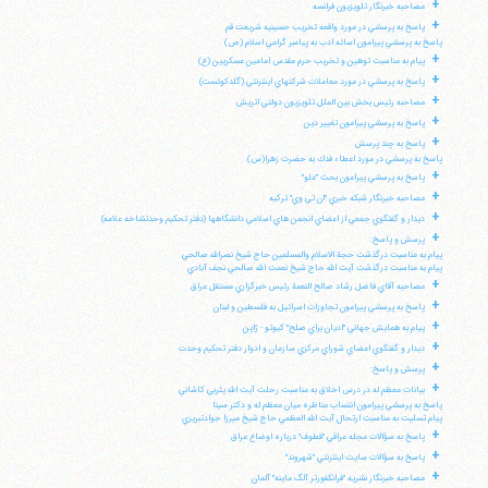
+
مصاحبه خبرنگار تلويزيون فرانسه
+
پاسخ به پرسشي در مورد واقعه تخريب حسينيه شريعت قم
پاسخ به پرسشي پيرامون اسائه ادب به پيامبر گرامي اسلام (ص)
+
پيام به مناسبت توهين و تخريب حرم مقدس امامين عسكريين (ع)
+
پاسخ به پرسشي در مورد معاملات شركتهاي اينترنتي (گلدكوئست)
+
مصاحبه رئيس بخش بين الملل تلويزيون دولتي اتريش
+
پاسخ به پرسشي پيرامون تغيير دين
+
پاسخ به چند پرسش
پاسخ به پرسشي در مورد اعطاء فدك به حضرت زهرا(س)
+
پاسخ به پرسشي پيرامون بحث "غلو"
+
مصاحبه خبرنگار شبكه خبري "ان تي وي" تركيه
+
ديدار و گفتگوي جمعي از اعضاي انجمن هاي اسلامي دانشگاهها (دفتر تحكيم وحدتشاخه علامه)
+
پرسش و پاسخ:
پيام به مناسبت درگذشت حجة الاسلام والمسلمين حاج شيخ نصرالله صالحي
پيام به مناسبت درگذشت آيت الله حاج شيخ نعمت الله صالحي نجف آبادي
+
مصاحبه آقاي فاضل رشاد صالح النعمة رئيس خبرگزاري مستقل عراق
+
پاسخ به پرسشي پيرامون تجاوزات اسرائيل به فلسطين و لبنان
+
پيام به همايش جهاني "اديان براي صلح" كيوتو - ژاپن
+
ديدار و گفتگوي اعضاي شوراي مركزي سازمان و ادوار دفتر تحكيم وحدت
+
پرسش و پاسخ:
+
بيانات معظم له در درس اخلاق به مناسبت رحلت آيت الله يثربي كاشاني
پاسخ به پرسشي پيرامون انتساب مناظره ميان معظم له و دكتر سينا
پيام تسليت به مناسبت ارتحال آيت الله العظمي حاج شيخ ميرزا جوادتبريزي
+
پاسخ به سؤالات مجله عراقي "قطوف" درباره اوضاع عراق
+
پاسخ به سؤالات سايت اينترنتي "شهروند"
+
مصاحبه خبرنگار نشريه "فرانكفورتر آلگ ماينه" آلمان