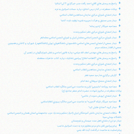
+
پاسخ به پرسش هاي آقاي احمد رأفت مدير خبرگزاري "آكي" ايتاليا
+
بيانات معظم له در آغاز درس اخلاق درباره حملات اسرائيل به غزه
+
ديدار اعضاي شوراي مركزي سازمان مجاهدين انقلاب اسلامي
+
ديدار مدير مسئول و هيأت تحريريه نشريه توقيف شده "نامه"
+
مصاحبه خبرنگار "راديو زمانه"
+
ديدار اعضاي شوراي مركزي دفتر تحكيم وحدت
+
ديدار شوراي مركزي انجمن اسلامي معلمان ايران و شوراي انجمن اسلامي معلمانقم
+
ديدار جمعي از اعضاي انجمن هاي اسلامي دانشجويان دانشگاههاي تهران (دانشگاههنر)، شهركرد و كاشان و همچنين
جمعي از اقشار مختلف مردم
+
پاسخ به پرسش هاي مهندس لطف الله ميثمي درباره قانون اساسي و نقش شوراينگهبان در تفسير آن
+
پاسخ به پرسش هاي "گاهنامه اطلاع" پيرامون تشكيك درباره كتاب خاطرات معظمله
+
ديدار اعضاي شوراي مركزي دفتر تحكيم وحدت
+
ديدار اعضاي سازمان مجاهدين انقلاب اسلامي
+
گزارش برگزاري نماز عيد سعيد فطر
+
ديدار اعضاي مجمع نيروهاي خط امام
+
مصاحبه روزنامه "ماينيچي" ژاپن به مناسبت سي امين سالگرد انقلاب اسلامي
بيانات معظم له در سالروز شهادت حضرت امام جعفر صادق (ع)
+
ديدار اعضاي "پويش دعوت از خاتمي"
+
مصاحبه خبرنگار شبكه "الجزيره" به مناسبت سي امين سالگرد پيروزي انقلاباسلامي
+
ديدار گروه "اصلاح طلبان كرد"
+
ملاقات اعضاي سازمان دانش آموختگان ايران (ادوار تحكيم وحدت)، حزب جامعهمدني استان همدان و انجمن اسلامي
دانشگاه بوعلي سينا
ديدار دو تن از علماي اهل سنت سيستان و بلوچستان
+
پيام پيرامون قتل عام مردم مظلوم غزه به دست اسرائيل غاصب
پيام تسليت به مناسبت درگذشت آيت الله جمي