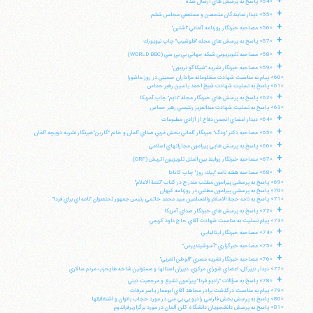
+
«54» پاسخ به پرسش هاي ارسال شده
+
«55» ديدار نمايندگان متحصن و مستعفي مجلس ششم
+
«56» مصاحبه خبرنگار روزنامه آلماني "اشترن"
تلفن 37740011-25-98+ تا 14
+
«57» پاسخ به پرسش هاي مجله "فلوشيپ" چاپ نيويورك
فکس
37740015-25-98+
+
«58» مصاحبه تلويزيوني شبكه جهاني بي بي سي (WORLD BBC)
+
«59» مصاحبه خبرنگار نشريه "شيكاگو تريبون"
«60» پيام به مناسبت شهادت مظلومانه عزاداران حسيني در روز عاشورا
«61» پاسخ به تسليت شهادت شيخ احمد ياسين رهبر حماس
+
«62» پاسخ به پرسش هاي خبرنگار مجله "تايم" چاپ آمريكا
«63» پاسخ به تسليت شهادت عبدالعزيز رنتيسي رهبر حماس
+
«64» ديدار اعضاي انجمن دفاع از آزادي مطبوعات
+
«65» مصاحبه دكتر "ودگ" خبرنگار آلماني بخش غربي صداي آلمان و خانم "گارين"خبرنگار نشريه دويچه آلمان
+
«66» پاسخ به پرسش هايي پيرامون مجازاتهاي اسلامي
+
«67» مصاحبه خبرنگار روابط بين الملل تلويزيون اتريش (ORF)
+
«68» مصاحبه هفته نامه "پيك روز" چاپ كانادا
«69» پاسخ به پرسشي پيرامون مطلب مندرج در كتاب "تتمة الاعلام"
«70» پاسخ به پرسشي پيرامون مطلبي در روزنامه كيهان
«71» پاسخ به نامه حجة الاسلام والمسلمين سيد محمد خاتمي رئيس جمهور تحتعنوان "نامه اي براي فردا"
+
«72» پاسخ به پرسش هاي خبرنگار صداي آمريكا
«73» پيام تسليت به مناسبت شهادت آقاي حاج داود كريمي
+
«74» مصاحبه خبرنگار ايتاليايي
+
«75» مصاحبه خبرگزاري "آسوشيتدپرس"
+
«76» مصاحبه خبرنگار نشريه مصري "الوطن العربي"
«77» ديدار دبيركل، اعضاي شوراي مركزي، دبيران استانها و مسئولين شاخه هايحزب مردم سالاري
+
«78» پاسخ به سؤالات "راديو فردا" پيرامون تشيع و مرجعيت ديني
«79» پيام به مناسبت درگذشت برادر مجاهد آقاي ابوعمار ياسر عرفات
«80» پاسخ به پرسش بخش فارسي راديو بي بي سي در مورد حجاب بانوان و اشتغالآنها
«81» پاسخ به پرسش دانشجويان دانشگاه كلن آلمان در مورد برگزاريرفراندوم