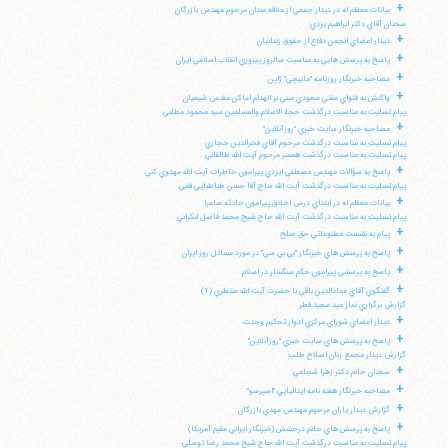
+
بيانات معظم له در ديدار جمعي از علاقه مندان مرحوم مهندس بازرگان
سخنان آقاي دكتر ابراهيم يزدي:
+
ديدار اعضاي انجمن دفاع از حقوق زندانيان
+
پاسخ به پرسش هايي به مناسبت سالروز پيروزي انقلاب اسلامي ايران
+
مصاحبه خبرنگار روزنامه "مانيچي" ژاپن
+
واكنش به فتواي مفتي سعودي مبني بر انهدام اماكن مقدس شيعيان
پيام تسليت به مناسبت درگذشت حجة الاسلام والمسلمين سيد محمود مطلبي
+
مصاحبه خبرنگار سايت خبري "روزآنلاين"
پيام تسليت به مناسبت درگذشت مرحوم آقاي فخرالدين حجازي
پيام تسليت به مناسبت درگذشت همسر مرحوم آيت الله طالقاني
+
پاسخ به سؤالات مهندس مصطفي ايزدي پيرامون خاطرات آيت الله مهدوي كني
پيام تسليت به مناسبت درگذشت آيت الله حاج آقا حسن طباطبايي قمي
+
بيانات معظم له در ابتداي درس اخلاق پيرامون حادثه سامرا
پيام تسليت به مناسبت درگذشت آيت الله حاج شيخ محمد فاضل لنكراني
+
پيام به نشست مطبوعاتي حق صلح
+
پاسخ به پرسش هاي خبرنگار "بي بي سي" در مورد مسائل روز ايران
+
پاسخ به پرسشي پيرامون حكم سنگسار در اسلام
+
گفتگوي آقاي عمادالدين باقي با حضرت آيت الله منتظري (1)
گزارش برگزاري نماز عيد سعيد فطر
+
ديدار اعضاي شوراي مركزي ادوار تحكيم وحدت
+
پاسخ به پرسش هاي سايت خبري "روزآنلاين"
گزارش ديدار مجمع زنان اصلاح طلب
+
سخنان خانم دكتر زهرا شجاعي:
+
مصاحبه خبرنگار هفته نامه ايتاليايي "اسپرسو"
+
گزارش ديدار ياران مرحوم مهندس مهدي بازرگان
+
پاسخ به پرسش هاي خانم درخشش (خبرنگار ايراني مقيم آمريكا)
پيام تسليت به مناسبت درگذشت آيت الله حاج شيخ محمد رضا توسلي