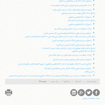
+
پاسخ به نامه 293 نفر از روشنفكران و نخبگان
+
ديدار دانشجويان عضو شوراي مركزي دفتر تحكيم وحدت
+
پيام به مراجع عظام تقليد، علماء و حوزه هاي علميه
پاسخ به نامه آقاي مهندس ميرحسين موسوي
+
پاسخ آيت الله العظمي منتظري:
پاسخ به نامه مجمع زنان اصلاح طلب
+
پاسخ آيت الله العظمي منتظري:
+
بيانات معظم له در درس اخلاق پيرامون مسائل روز
+
پاسخ به پرسش هاي حجة الاسلام والمسلمين دكتر محسن كديور
برگزار نشدن مراسم عيد ولادت حضرت امام رضا(ع) براي همدردي با خانواده هايزندانيان سياسي
+
پاسخ به پرسش هاي پايگاه اينترنتي "موج سبز آزادي"
+
پاسخ به پرسش هاي پايگاه اينترنتي "روزآنلاين"
پاسخ به نامه تظلم خواهي مادر يكي از زندانيان حوادث پس از انتخابات
پاسخ آيت الله العظمي منتظري:
+
بيانات معظم له در روز عيد سعيد قربان در جمع علاقه مندان
+
پاسخ به پرسش هايي پيرامون جنبش سبز مردم ايران
+
اعطاي تنديس "تلاشگر حقوق بشر" به آيت الله العظمي منتظري از سوي كانونمدافعان حقوق بشر ايران
+
پاسخ به پرسش هاي پايگاه اطلاع رساني و نظرسنجي "نظر شما"
و آخرين گفتار...
+
بيانات معظم له در پايان درس نهج البلاغه پيرامون سوء استفاده ابزاري وسياسي از پاره كردن تصوير امام خميني
صفحه نخست
کتاب‌ها
دیدگاهها
جلد سوم
صفحه ۳۷۱
حالت مطالعه غیر فعال