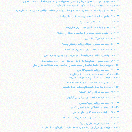
+
«28» ديدار خانواده دانشجويان زنداني و اعضاي انجمن اسلامي دانشجوياندانشگاه علامه طباطبايي
«29» پيام تسليت به مناسبت شهادت آيت الله سيد محمد باقر حكيم
+
«30» مشروح بيانات در سيزدهم رجب 1424 ق سالروز ولادت با سعادت مولااميرالمؤمنين حضرت علي (ع)
+
«31» پاسخ به نامه شاخه جوانان جبهه مشاركت ايران اسلامي
+
«32» مصاحبه نشريه ژاپني "يوميوري"
+
«33» مشروح بيانات در شروع مجدد درس خارج فقه
+
«34» گفتگو با نشريه اسپانيايي "ال پايس" و خبرگزاري "رويترز"
+
«35» مصاحبه خبرنگار كانادايي
+
«36» مصاحبه سردبير و خبرنگار روزنامه "واشنگتن پست"
+
«37» مصاحبه نشريه استراليايي "سيدني مورنينگ هرالد"
+
«38» پاسخ به سؤالات جمعي از فعالان سياسي در مورد زندان و زندانيسياسي
+
«39» ديدار جمعي از اعضاي سازمان دانش آموختگان ايران (ادوار تحكيموحدت)
«40» پاسخ به پرسش يكي از نمايندگان مجلس شوراي اسلامي در مورد مشكلاتساختاري ايران
+
«41» مصاحبه روزنامه انگليسي "گاردين"
«42» پيام تسليت به مناسبت زلزله غمبار شهرستان بم
«43» پاسخ به پرسش خبرگزاري دانشجويان ايران (ايسنا)
+
«44» ديدار و مصاحبه هيئت تحريريه ماهنامه "نامه"
«45» در مورد رد صلاحيت كانديداهاي مجلس شوراي اسلامي
+
«46» مصاحبه خبرگزاري ژاپني "كيودو"
+
«47» مصاحبه هفته نامه خبري اتريشي "ورلاگزگروپ"
+
«48» مصاحبه روزنامه ژاپني "يوميوري"
«49» نامه به فقها و حقوقدانان محترم شوراي نگهبان
آیت‌الله منتظری
+
وب سایت رسمی آیت‌الله منتظری
«50» گزارش ديدار سفير كشور آلمان در ايران
ایران
،
قم
،
میدان مصلّی، بلوار شهید محمّد منتظری، كوچه
+
«51» مصاحبه خبرنگار روزنامه ايتاليايي "كريره دلايسرا"
شماره ٨
کد پستی: 3713744381
+
«52» مصاحبه نشريه دانماركي "پليتيكن"
«53» پاسخ به سؤال خبرگزاري "ايلنا" درباره فلسفه نظارت شوراي نگهبان برانتخابات