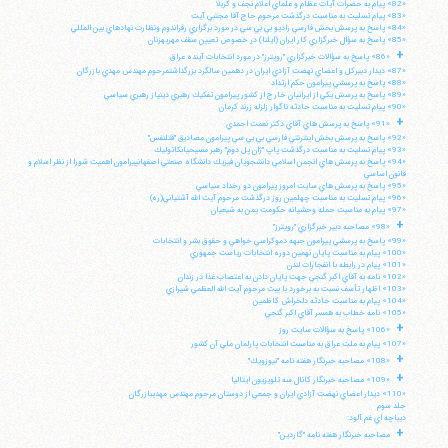
«82» پيام به حضرات آيات عظام و علماي اعلام نجف و كربلا
«83» پيام تسليت به مناسبت درگذشت مرحوم حاج آقا مجتبي آيت
«84» پاسخ به پرسش بخش فارسي راديو بي بي سي در مورد برگزاري رفراندوم ونظارت نهادهاي بين المللي
«85» پاسخ به سؤال خبرگزاري كار ايران (ايلنا) در خصوص تعيين سقف مهريهزنان
+
«86» پاسخ به سؤالات خبرگزاري "رويترز" در مورد انتخابات آينده عراق
«87» ديدار دبيركل و اعضاي نهضت آزادي ايران در دهمين سالگرد بزرگداشتمرحوم مهندس مهدي بازرگان
«88» پاسخ به پرسشي پيرامون حكم ارتداد
«89» پاسخ به پرسش يكي از ايرانيان خارج از كشور پيرامون تفكيك رهبري دينياز رهبري سياسي
«90» پيام تسليت به مناسبت حادثه ناگوار زلزله زرند كرمان
+
«91» پاسخ به پرسش هاي آقاي دكتر نعمت احمدي
«92» پاسخ به پرسش بخش اينترنتي فارسي بي بي سي پيرامون مصاديق "قتلنفس"
«93» پيام تسليت به مناسبت درگذشت پاپ "ژان پل دوم" رهبر مسيحيانكاتوليك
«94» پاسخ به پرسش هاي انجمن اسلامي دانشجويان فيزيك دانشگاه صنعتي اصفهانپيرامون اهميت شورا از نظر اسلام و
قانون اساسي
«95» پاسخ به پرسش هاي سايت امروز پيرامون دو رخداد سياسي
«96» پيام تسليت به مناسبت چهلمين روز درگذشت مرحوم آيت الله آشتياني(ره)
«97» پيام به مناسبت حمله وحشيانه حكومت يمن به شيعيان
+
«98» مصاحبه دبير خبرگزاري "رويترز"
«99» پاسخ به پرسشي پيرامون جبهه دموكراسي خواهي و حقوق بشر و انتخابات
«100» پيام به مناسبت پايان نهمين دوره انتخابات رياست جمهوري
«101» پيام در رابطه با انفجارات لندن
«102» نامه به آقاي اكبر گنجي جهت پايان دادن به اعتصاب غذا در زندان
«103» اظهار تأسف نسبت به برخورد با بيت مرحوم آيت الله العظمي شيرازي
«104» پيام به مناسبت حادثه دلخراش كاظمين
«105» نامه خطاب به همسر آقاي اكبر گنجي
+
«106» پاسخ به سؤالات سايت روز
«107» پيام به ملت عراق به مناسبت انتخابات پارلمان ملي آن كشور
+
«108» مصاحبه خبرنگار هفته نامه "نيوزويك"
+
«109» مصاحبه خبرنگار كانال سه تلويزيون ايتاليا
«110» ديدار اعضاي نهضت آزادي ايران و جمعي از دوستان مرحوم مهندس مهديبازرگان
جلد سوم
ديباچه اي غم آلود:
+
مصاحبه خبرنگار هفته نامه "گاردين"