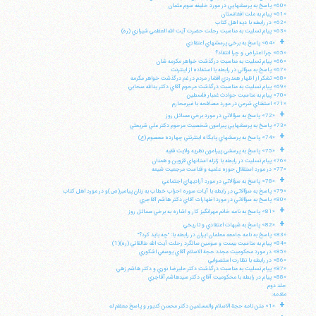
«60» پاسخ به پرسشهايي در مورد خليفه سوم عثمان
«61» پيام به ملت افغانستان
«62» در رابطه با ديه اهل كتاب
«63» پيام تسليت به مناسبت رحلت حضرت آيت الله العظمي شيرازي (ره)
+
«64» پاسخ به برخي پرسشهاي اعتقادي
«65» چرا اعتراض و چرا انتقاد؟
«66» پيام تسليت به مناسبت درگذشت خواهر مكرمه شان
«67» پاسخ به سؤالي در رابطه با استفاده از اينترنت
«68» تشكر از اظهار همدردي اقشار مردم در غم درگذشت خواهر مكرمه
«69» پيام تسليت به مناسبت درگذشت مرحوم آقاي دكتر يدالله سحابي
«70» پيام به مناسبت حوادث غمبار فلسطين
«71» استفتاي شرعي در مورد مصافحه با غيرمحارم
+
«72» پاسخ به سؤالاتي در مورد برخي مسائل روز
«73» پاسخ به پرسشهايي پيرامون شخصيت مرحوم دكتر علي شريعتي
+
«74» پاسخ به پرسشهاي پايگاه اينترنتي چهارده معصوم (ع)
+
«75» پاسخ به پرسشي پيرامون نظريه ولايت فقيه
«76» پيام تسليت در رابطه با زلزله استانهاي قزوين و همدان
«77» در مورد استقلال حوزه علميه و قداست مرجعيت شيعه
+
«78» پاسخ به سؤالاتي در مورد آزاديهاي اجتماعي
«79» پاسخ به سؤالاتي در رابطه با آيات سوره احزاب خطاب به زنان پيامبر(ص)و در مورد اهل كتاب
«80» پاسخ به سؤالاتي در مورد اظهارات آقاي دكتر هاشم آقاجري
+
«81» پاسخ به نامه خانم مهرانگيز كار و اشاره به برخي مسائل روز
+
«82» پاسخ به شبهات اعتقادي و تاريخي
«83» پاسخ به نامه جامعه معلمان ايران در رابطه با: "چه بايد كرد؟"
«84» پيام به مناسبت بيست و سومين سالگرد رحلت آيت الله طالقاني (ره)(1)
«85» در مورد محكوميت مجدد حجة الاسلام آقاي يوسفي اشكوري
«86» در رابطه با نظارت استصوابي
«87» پيام تسليت به مناسبت درگذشت دكتر عليرضا نوري و دكتر هاشم زهي
«88» پيام در رابطه با محكوميت آقاي دكتر سيدهاشم آقاجري
جلد دوم
مقدمه:
+
«1» متن نامه حجة الاسلام والمسلمين دكتر محسن كديور و پاسخ معظم له