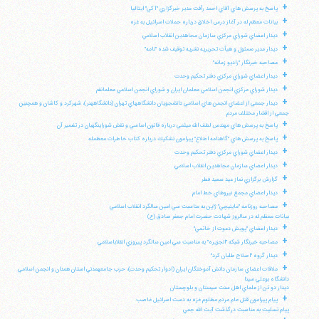
+
پاسخ به پرسش هاي آقاي احمد رأفت مدير خبرگزاري "آكي" ايتاليا
+
بيانات معظم له در آغاز درس اخلاق درباره حملات اسرائيل به غزه
+
ديدار اعضاي شوراي مركزي سازمان مجاهدين انقلاب اسلامي
+
ديدار مدير مسئول و هيأت تحريريه نشريه توقيف شده "نامه"
+
مصاحبه خبرنگار "راديو زمانه"
+
ديدار اعضاي شوراي مركزي دفتر تحكيم وحدت
+
ديدار شوراي مركزي انجمن اسلامي معلمان ايران و شوراي انجمن اسلامي معلمانقم
+
ديدار جمعي از اعضاي انجمن هاي اسلامي دانشجويان دانشگاههاي تهران (دانشگاههنر)، شهركرد و كاشان و همچنين
جمعي از اقشار مختلف مردم
+
پاسخ به پرسش هاي مهندس لطف الله ميثمي درباره قانون اساسي و نقش شوراينگهبان در تفسير آن
+
پاسخ به پرسش هاي "گاهنامه اطلاع" پيرامون تشكيك درباره كتاب خاطرات معظمله
+
ديدار اعضاي شوراي مركزي دفتر تحكيم وحدت
+
ديدار اعضاي سازمان مجاهدين انقلاب اسلامي
+
گزارش برگزاري نماز عيد سعيد فطر
+
ديدار اعضاي مجمع نيروهاي خط امام
+
مصاحبه روزنامه "ماينيچي" ژاپن به مناسبت سي امين سالگرد انقلاب اسلامي
بيانات معظم له در سالروز شهادت حضرت امام جعفر صادق (ع)
+
ديدار اعضاي "پويش دعوت از خاتمي"
+
مصاحبه خبرنگار شبكه "الجزيره" به مناسبت سي امين سالگرد پيروزي انقلاباسلامي
+
ديدار گروه "اصلاح طلبان كرد"
+
ملاقات اعضاي سازمان دانش آموختگان ايران (ادوار تحكيم وحدت)، حزب جامعهمدني استان همدان و انجمن اسلامي
دانشگاه بوعلي سينا
ديدار دو تن از علماي اهل سنت سيستان و بلوچستان
+
پيام پيرامون قتل عام مردم مظلوم غزه به دست اسرائيل غاصب
پيام تسليت به مناسبت درگذشت آيت الله جمي