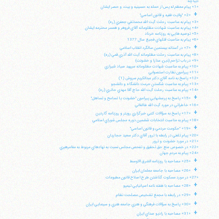
ديباچه:
«1» پيام معظم له پس از حمله به حسينيه و بيت، و حصر ايشان
+
«2» "ولايت فقيه و قانون اساسي"
«3» پيام به مناسبت رحلت آيت الله محمدتقي جعفري (ره)
«4» پيام به مناسبت شهادت مظلومانه آقاي فروهر و همسر محترمه ايشان
«5» توصيه هايي به روزنامه خرداد
«6» پيام به مناسبت قتلهاي فجيع سال 1377
+
«7» در آستانه بيستمين سالگرد انقلاب اسلامي
«8» پيام به مناسبت رحلت مظلومانه آيت الله آذري قمي (ره)
«9» در باب تزاحم (دين، مدارا و خشونت)
«10» پيام به مناسبت شهادت مظلومانه سپهبد صياد شيرازي
«11» پيرامون نظارت استصوابي
«12» پاسخ به نامه آقاي دكتر عبدالكريم سروش (1)
«13» پيام به مناسبت شكستن حرمت دانشگاه و دانشجو
«14» پپام به مناسبت رحلت آيت الله حاج آقا مهدي حائري (ره)
+
«15» پاسخ به پرسشهايي پيرامون "خشونت يا تسامح و تساهل"
«16» خاطراتي در مورد آيت الله طالقاني
+
«17» پاسخ به سؤالات كتبي خبرگزاري رويتر و روزنامه گاردين
«18» پيام به مناسبت انتخابات ششمين دوره مجلس شوراي اسلامي
+
«19» "حكومت مردمي و قانون اساسي"
«20» پيام تلفني در رابطه با ترور آقاي دكتر سعيد حجاريان
«21» در مورد خشونت و ترور
«22» در خصوص منع حق تحقيق و تفحص مجلس نسبت به نهادهاي مربوط به مقامرهبري
«24» پيام به مردم جهان
+
«25» مصاحبه با روزنامه الشرق الاوسط
+
«26» مصاحبه با جامعه معلمان ايران
«27» در مورد مسكوت گذاشتن طرح اصلاح قانون مطبوعات
+
«28» مصاحبه با هفته نامه اسپانيايي تيمپو
+
«29» در رابطه با مجمع تشخيص مصلحت نظام
+
«30» پاسخ به سؤالات فرهنگي و هنري جامعه هنري و سينمايي ايران
+
«31» مصاحبه با راديو صداي ايران