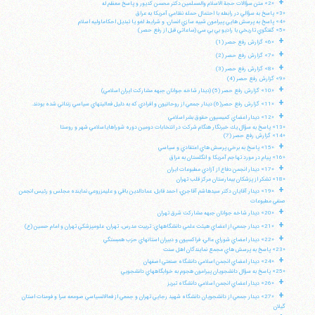
+
«2» متن سؤالات حجة الاسلام والمسلمين دكتر محسن كديور و پاسخ معظم له
«3» پاسخ به سؤالي در رابطه با احتمال حمله نظامي آمريكا به عراق
«4» پاسخ به پرسش هايي پيرامون شبيه سازي انسان، و شرايط لغو يا تبديل احكاماوليه اسلام
«5» گفتگوي تاريخي با راديو بي بي سي (ساعاتي قبل از رفع حصر)
+
«6» گزارش رفع حصر (1)
+
«7» گزارش رفع حصر (2)
+
«8» گزارش رفع حصر (3)
«9» گزارش رفع حصر (4)
+
«10» گزارش رفع حصر (5) (ديدار شاخه جوانان جبهه مشاركت ايران اسلامي)
+
«11» گزارش رفع حصر(6) ديدار جمعي از روحانيون و افرادي كه به دليل فعاليتهاي سياسي زنداني شده بودند.
+
«12» ديدار اعضاي كميسيون حقوق بشر اسلامي
«13» پاسخ به سؤال يك خبرنگار هنگام شركت در انتخابات دومين دوره شوراهاياسلامي شهر و روستا
«14» گزارش رفع حصر (7)
+
«15» پاسخ به برخي پرسش هاي اعتقادي و سياسي
«16» پيام در مورد تهاجم آمريكا و انگلستان به عراق
+
«17» ديدار انجمن دفاع از آزادي مطبوعات ايران
«18» تشكر از پزشكان بيمارستان مركز قلب تهران
+
«19» ديدار آقايان دكتر سيدهاشم آقاجري، احمد قابل، عمادالدين باقي و عليمزروعي نماينده مجلس و رئيس انجمن
صنفي مطبوعات
+
«20» ديدار شاخه جوانان جبهه مشاركت شرق تهران
+
«21» ديدار جمعي از اعضاي هيئت علمي دانشگاههاي: تربيت مدرس، تهران، علومپزشكي تهران و امام حسين (ع)
+
«22» ديدار اعضاي شوراي عالي، فراكسيون و دبيران استانهاي حزب همبستگي
«23» پاسخ به پرسش هاي مجمع نمايندگان اهل سنت
+
«24» ديدار اعضاي انجمن اسلامي دانشگاه صنعتي اصفهان
«25» پاسخ به سؤال دانشجويان پيرامون هجوم به خوابگاههاي دانشجويي
+
«26» ديدار اعضاي انجمن اسلامي دانشگاه تبريز
+
«27» ديدار جمعي از دانشجويان دانشگاه شهيد رجايي تهران و جمعي از فعالانسياسي صومعه سرا و فومنات استان
گيلان