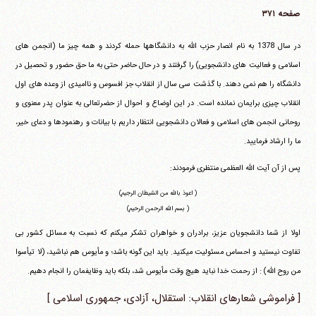
صفحه ۳۷۱
در سال 1378 به نام انصار حزب الله به دانشگاهها حمله کردند و همه چیز ما (انجمن های
اسلامی و فعالیت های دانشجویی) را گرفتند و در حال حاضر حتی به ما حق حضور و تحصیل در
دانشگاه را هم نمی دهند. با گذشت سی سال از انقلاب جز افسوس و ناامیدی از وعده های اول
انقلاب چیزی برایمان نمانده است. در این اوضاع و احوال از حضرتعالی به عنوان پدر معنوی و
روحانی انجمن های اسلامی و فعالان دانشجویی انتظار داریم با بیانات و رهنمودها و دعای خیر،
ما را ارشاد فرمایید.
پس از آن آیت الله العظمی منتظری فرمودند:
( اعوذ بالله من الشیطان الرجیم)
( بسم الله الرحمن الرحیم)
اولا از شما دانشجویان عزیز، برادران و خواهران تشکر می‎کنم که نسبت به مسائل کشور بی
تفاوت نیستید و احساس مسئولیت می‎کنید. باید این گونه باشد؛ و مأیوس هم نباشید،
(لا تیأسوا
من روح الله)
: از رحمت خدا نباید هیچ وقت مأیوس شد، بلکه باید وظایفمان را انجام دهیم.
[ فراموشی شعارهای انقلاب: استقلال، آزادی، جمهوری اسلامی ]