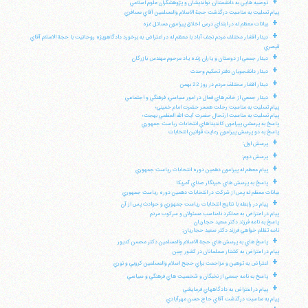
+
توصيه هايي به دانشمندان، نوانديشان و پژوهشگران علوم اسلامي
پيام تسليت به مناسبت درگذشت حجة الاسلام والمسلمين آقاي مسافري
+
بيانات معظم له در ابتداي درس اخلاق پيرامون مسائل غزه
+
ديدار اقشار مختلف مردم نجف آباد با معظم له در اعتراض به برخورد دادگاهويژه روحانيت با حجة الاسلام آقاي
قيصري
+
ديدار جمعي از دوستان و ياران زنده ياد مرحوم مهندس بازرگان
+
ديدار دانشجويان دفتر تحكيم وحدت
+
ديدار اقشار مختلف مردم در روز 22 بهمن
+
ديدار جمعي از خانم هاي فعال در امور سياسي، فرهنگي و اجتماعي
پيام تسليت به مناسبت رحلت همسر حضرت امام خميني؛
پيام تسليت به مناسبت ارتحال حضرت آيت الله العظمي بهجت؛
پاسخ به پرسشي پيرامون كانديداهاي انتخابات رياست جمهوري
پاسخ به دو پرسش پيرامون رعايت قوانين انتخابات
+
پرسش اول:
+
پرسش دوم:
+
پيام معظم له پيرامون دهمين دوره انتخابات رياست جمهوري
+
پاسخ به پرسش هاي خبرنگار صداي آمريكا
بيانات معظم له پس از شركت در انتخابات دهمين دوره رياست جمهوري
+
پيام در رابطه با نتايج انتخابات رياست جمهوري و حوادث پس از آن
پيام در اعتراض به عملكرد نامناسب مسئولان و سركوب مردم
پاسخ به نامه فرزند دكتر سعيد حجاريان
نامه تظلم خواهي فرزند دكتر سعيد حجاريان:
+
پاسخ هاي به پرسش هاي حجة الاسلام والمسلمين دكتر محسن كديور
پيام در اعتراض به كشتار مسلمانان در كشور چين
+
اعتراض به توهين و مزاحمت براي حجج اسلام والمسلمين كروبي و نوري
+
پاسخ به نامه جمعي از نخبگان و شخصيت هاي فرهنگي و سياسي
+
پيام در اعتراض به دادگاههاي فرمايشي
پيام به مناسبت درگذشت آقاي حاج حسن مهرآبادي