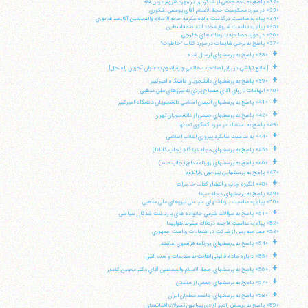
«32» پاسخ به نامه جمعي از شاگردان در مورد شروع درس فقه
«33» در مورد محكوميت حجة الاسلام آقاي يوسفي اشكوري
«34» پيام به مناسبت درگذشت والده مكرمه حجة الاسلام والمسلمين آقايعبدالله نوري
«35» پيام به مناسبت شروع مجدد انتفاضه فلسطين
«36» در مورد مصاحبه با رسانه هاي خارجي
«37» پاسخ به برخي شايعات در مورد كتاب "خاطرات"
+
«38» پاسخ به پرسشهاي ارسال شده
+
[ مانع تراشي در برابر اصلاحات خاتمي و رفراندوم به عنوان آخرين راه حل]
+
«39» پاسخ به پرسشهاي دانشجويان دانشگاه اميركبير
«40» اتهامات نارواي آقاي مصباح يزدي به نيروهاي ملي مذهبي
+
«41» پاسخ به پرسشهاي انجمن اسلامي دانشجويان دانشگاه اميركبير
+
«42» پاسخ به پرسشهاي جمعي از دانشجويان تهران
«43» پاسخ به استفتاء در مورد گفتگوي تمدنها
+
«44» به مناسبت سالگرد پيروزي انقلاب اسلامي
+
«45» پاسخ به پرسشهاي مجله ديدگاه (چاپ كانادا)
+
«46» پاسخ به پرسشهاي روزنامه داچ (چاپ هلند)
«47» پاسخ به پرسشهايي پيرامون رفراندوم
+
«48» انگيزه چاپ و انتشار كتاب خاطرات
«49» پاسخ به پرسشهاي مجله سيما
«50» پيام به مناسبت بازداشتهاي سياسي نيروهاي ملي مذهبي
+
«51» پاسخ به سؤالات شرعي خانواده هاي بازداشت شدگان سياسي
«52» پپام به مناسبت فاجعه دردناك سقوط هواپيما
«53» مصاحبه پس از شركت در انتخابات رياست جمهوري
+
«54» پاسخ به پرسشهاي روزنامه فرانسوي امانيته
+
«55» درباره ماده قانوني اهانت به مقدسات و سب النبي
+
«56» پاسخ به پرسشهاي حجة الاسلام والمسلمين آقاي دكتر محسن كديور
+
«57» پاسخ به پرسشهاي جمعي از مقلدين
+
«58» پاسخ به پرسشهاي جامعه معلمان ايران
«59» پاسخ به پرسش راديو آزادي پيرامون تحولات افغانستان