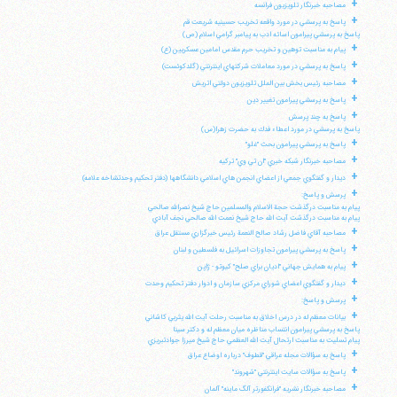
+
مصاحبه خبرنگار تلويزيون فرانسه
+
پاسخ به پرسشي در مورد واقعه تخريب حسينيه شريعت قم
پاسخ به پرسشي پيرامون اسائه ادب به پيامبر گرامي اسلام (ص)
+
پيام به مناسبت توهين و تخريب حرم مقدس امامين عسكريين (ع)
+
پاسخ به پرسشي در مورد معاملات شركتهاي اينترنتي (گلدكوئست)
+
مصاحبه رئيس بخش بين الملل تلويزيون دولتي اتريش
+
پاسخ به پرسشي پيرامون تغيير دين
+
پاسخ به چند پرسش
پاسخ به پرسشي در مورد اعطاء فدك به حضرت زهرا(س)
+
پاسخ به پرسشي پيرامون بحث "غلو"
+
مصاحبه خبرنگار شبكه خبري "ان تي وي" تركيه
+
ديدار و گفتگوي جمعي از اعضاي انجمن هاي اسلامي دانشگاهها (دفتر تحكيم وحدتشاخه علامه)
+
پرسش و پاسخ:
پيام به مناسبت درگذشت حجة الاسلام والمسلمين حاج شيخ نصرالله صالحي
پيام به مناسبت درگذشت آيت الله حاج شيخ نعمت الله صالحي نجف آبادي
+
مصاحبه آقاي فاضل رشاد صالح النعمة رئيس خبرگزاري مستقل عراق
+
پاسخ به پرسشي پيرامون تجاوزات اسرائيل به فلسطين و لبنان
+
پيام به همايش جهاني "اديان براي صلح" كيوتو - ژاپن
+
ديدار و گفتگوي اعضاي شوراي مركزي سازمان و ادوار دفتر تحكيم وحدت
+
پرسش و پاسخ:
+
بيانات معظم له در درس اخلاق به مناسبت رحلت آيت الله يثربي كاشاني
پاسخ به پرسشي پيرامون انتساب مناظره ميان معظم له و دكتر سينا
پيام تسليت به مناسبت ارتحال آيت الله العظمي حاج شيخ ميرزا جوادتبريزي
+
پاسخ به سؤالات مجله عراقي "قطوف" درباره اوضاع عراق
+
پاسخ به سؤالات سايت اينترنتي "شهروند"
+
مصاحبه خبرنگار نشريه "فرانكفورتر آلگ ماينه" آلمان