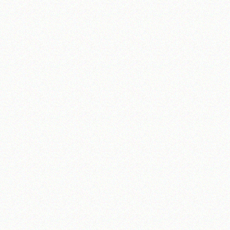
تلفن 37740011-25-98+ تا 14
فکس
37740015-25-98+