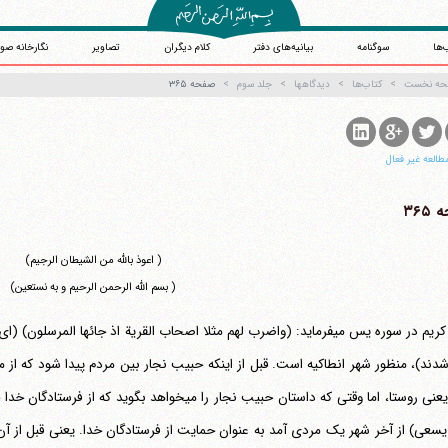
‌ها
سوگنامه
بیانیه‌های دفتر
کلام دیگران
تصاویر
نگارخانه صو
حه نخست
کتاب‌ها
دیدگاهها
جلد سوم
صفحه ۳۶۵
طالعه غیر فعال
۳۶۵
( اعوذ بالله من الشیطان الرجیم)
( بسم الله الرحمن الرحیم و به نستعین)
ریم در سوره یس می‎فرماید:
(واضرب لهم مثلا اصحاب القریة اذ جائها المرسلون)
(ای 
وستا، اما وقتی که داستان حبیب نجار را می‎خواهد بگوید که از فرستادگان خدا حمایت کرد خدا تعبیر می‎کند:
یسعی)
از آخر شهر یک مردی آمد به عنوان حمایت از فرستادگان خدا. یعنی قبل از 