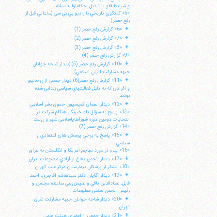
و شرايط لغو يا تبديل احكاماوليه اسلام
«5» گفتگوي تاريخي با راديو بي بي سي (ساعاتي قبل از
رفع حصر)
+
«6» گزارش رفع حصر (1)
+
«7» گزارش رفع حصر (2)
+
«8» گزارش رفع حصر (3)
«9» گزارش رفع حصر (4)
+
«10» گزارش رفع حصر (5) (ديدار شاخه جوانان
جبهه مشاركت ايران اسلامي)
+
«11» گزارش رفع حصر(6) ديدار جمعي از روحانيون
و افرادي كه به دليل فعاليتهاي سياسي زنداني شده
بودند.
+
«12» ديدار اعضاي كميسيون حقوق بشر اسلامي
«13» پاسخ به سؤال يك خبرنگار هنگام شركت در
انتخابات دومين دوره شوراهاياسلامي شهر و روستا
«14» گزارش رفع حصر (7)
+
«15» پاسخ به برخي پرسش هاي اعتقادي و
سياسي
«16» پيام در مورد تهاجم آمريكا و انگلستان به عراق
+
«17» ديدار انجمن دفاع از آزادي مطبوعات ايران
«18» تشكر از پزشكان بيمارستان مركز قلب تهران
+
«19» ديدار آقايان دكتر سيدهاشم آقاجري، احمد
قابل، عمادالدين باقي و عليمزروعي نماينده مجلس و
رئيس انجمن صنفي مطبوعات
+
«20» ديدار شاخه جوانان جبهه مشاركت شرق
تهران
+
«21» ديدار جمعي از اعضاي هيئت علمي