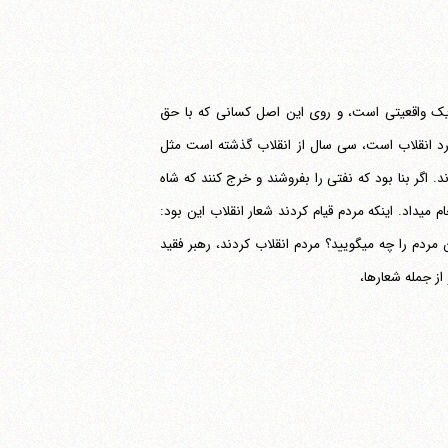
ن یک واقعیتی است، و روی این اصل کسانی که با حق
ب است، الان نزدیک سالگرد انقلاب است، سی سال از انقلاب گذشته است مثل
ایانی که متصدی امورند فراموش کرده اند شعارهایی را که مردم اول انقلاب می‎دادند. اگر بنا بود که نفتی را بفروشند و خرج کنند که شاه
این کار را می‎کرد. رژیم سابق روزی شش میلیون بشکه نفت می‎فروخت و کارهایی هم انجام می‎داد. اینکه مردم قیام کردند شعار انقلاب این بود:
استقلال، آزادی، جمهوری اسلامی. الان نزدیک سی سال از انقلاب می‎گذرد، شما پاسخ این مردم را چه می‎گویید؟ مردم انقلاب کردند، رهبر فقید