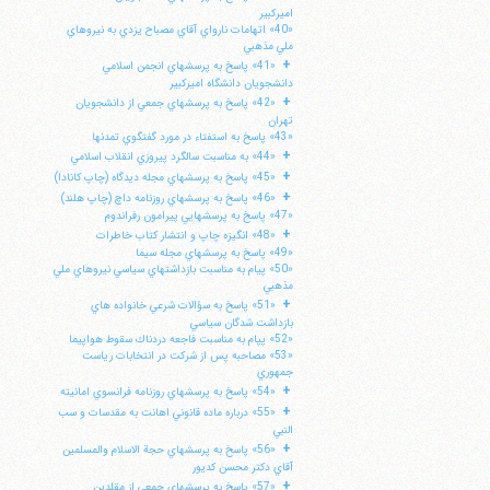
اميركبير
«40» اتهامات نارواي آقاي مصباح يزدي به نيروهاي
ملي مذهبي
+
«41» پاسخ به پرسشهاي انجمن اسلامي
دانشجويان دانشگاه اميركبير
+
«42» پاسخ به پرسشهاي جمعي از دانشجويان
تهران
«43» پاسخ به استفتاء در مورد گفتگوي تمدنها
+
«44» به مناسبت سالگرد پيروزي انقلاب اسلامي
+
«45» پاسخ به پرسشهاي مجله ديدگاه (چاپ كانادا)
+
«46» پاسخ به پرسشهاي روزنامه داچ (چاپ هلند)
«47» پاسخ به پرسشهايي پيرامون رفراندوم
+
«48» انگيزه چاپ و انتشار كتاب خاطرات
«49» پاسخ به پرسشهاي مجله سيما
«50» پيام به مناسبت بازداشتهاي سياسي نيروهاي ملي
مذهبي
+
«51» پاسخ به سؤالات شرعي خانواده هاي
ا
بازداشت شدگان سياسي
«52» پپام به مناسبت فاجعه دردناك سقوط هواپيما
«53» مصاحبه پس از شركت در انتخابات رياست
جمهوري
+
«54» پاسخ به پرسشهاي روزنامه فرانسوي امانيته
+
«55» درباره ماده قانوني اهانت به مقدسات و سب
النبي
+
«56» پاسخ به پرسشهاي حجة الاسلام والمسلمين
آقاي دكتر محسن كديور
+
«57» پاسخ به پرسشهاي جمعي از مقلدين