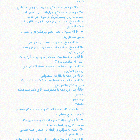
شيعه
+
«78» پاسخ به سؤالاتي در مورد آزاديهاي اجتماعي
«79» پاسخ به سؤالاتي در رابطه با آيات سوره احزاب
خطاب به زنان پيامبر(ص)و در مورد اهل كتاب
«80» پاسخ به سؤالاتي در مورد اظهارات آقاي دكتر
هاشم آقاجري
+
«81» پاسخ به نامه خانم مهرانگيز كار و اشاره به
برخي مسائل روز
+
«82» پاسخ به شبهات اعتقادي و تاريخي
«83» پاسخ به نامه جامعه معلمان ايران در رابطه با:
"چه بايد كرد؟"
«84» پيام به مناسبت بيست و سومين سالگرد رحلت
آيت الله طالقاني (ره)(1)
«85» در مورد محكوميت مجدد حجة الاسلام آقاي
يوسفي اشكوري
«86» در رابطه با نظارت استصوابي
«87» پيام تسليت به مناسبت درگذشت دكتر عليرضا
نوري و دكتر هاشم زهي
«88» پيام در رابطه با محكوميت آقاي دكتر سيدهاشم
آقاجري
جلد دوم
مقدمه:
+
«1» متن نامه حجة الاسلام والمسلمين دكتر محسن
كديور و پاسخ معظم له
+
«2» متن سؤالات حجة الاسلام والمسلمين دكتر
محسن كديور و پاسخ معظم له
«3» پاسخ به سؤالي در رابطه با احتمال حمله نظامي
آمريكا به عراق
«4» پاسخ به پرسش هايي پيرامون شبيه سازي انسان،