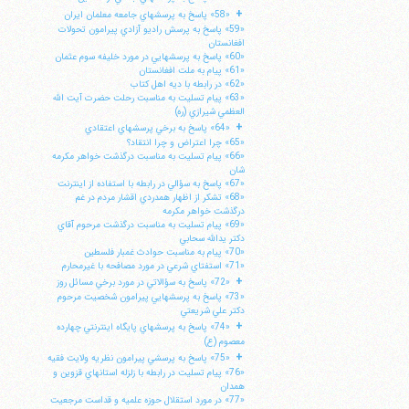
+
«58» پاسخ به پرسشهاي جامعه معلمان ايران
«59» پاسخ به پرسش راديو آزادي پيرامون تحولات
افغانستان
«60» پاسخ به پرسشهايي در مورد خليفه سوم عثمان
«61» پيام به ملت افغانستان
«62» در رابطه با ديه اهل كتاب
«63» پيام تسليت به مناسبت رحلت حضرت آيت الله
العظمي شيرازي (ره)
+
«64» پاسخ به برخي پرسشهاي اعتقادي
«65» چرا اعتراض و چرا انتقاد؟
«66» پيام تسليت به مناسبت درگذشت خواهر مكرمه
شان
«67» پاسخ به سؤالي در رابطه با استفاده از اينترنت
«68» تشكر از اظهار همدردي اقشار مردم در غم
درگذشت خواهر مكرمه
«69» پيام تسليت به مناسبت درگذشت مرحوم آقاي
دكتر يدالله سحابي
«70» پيام به مناسبت حوادث غمبار فلسطين
«71» استفتاي شرعي در مورد مصافحه با غيرمحارم
+
«72» پاسخ به سؤالاتي در مورد برخي مسائل روز
«73» پاسخ به پرسشهايي پيرامون شخصيت مرحوم
دكتر علي شريعتي
+
«74» پاسخ به پرسشهاي پايگاه اينترنتي چهارده
معصوم (ع)
+
«75» پاسخ به پرسشي پيرامون نظريه ولايت فقيه
«76» پيام تسليت در رابطه با زلزله استانهاي قزوين و
همدان
«77» در مورد استقلال حوزه علميه و قداست مرجعيت