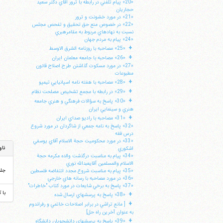
«20» پيام تلفني در رابطه با ترور آقاي دكتر سعيد
حجاريان
«21» در مورد خشونت و ترور
«22» در خصوص منع حق تحقيق و تفحص مجلس
نسبت به نهادهاي مربوط به مقامرهبري
«24» پيام به مردم جهان
+
«25» مصاحبه با روزنامه الشرق الاوسط
+
«26» مصاحبه با جامعه معلمان ايران
«27» در مورد مسكوت گذاشتن طرح اصلاح قانون
مطبوعات
+
«28» مصاحبه با هفته نامه اسپانيايي تيمپو
+
«29» در رابطه با مجمع تشخيص مصلحت نظام
+
«30» پاسخ به سؤالات فرهنگي و هنري جامعه
هنري و سينمايي ايران
+
«31» مصاحبه با راديو صداي ايران
«32» پاسخ به نامه جمعي از شاگردان در مورد شروع
درس فقه
«33» در مورد محكوميت حجة الاسلام آقاي يوسفي
ناو
اشكوري
«34» پيام به مناسبت درگذشت والده مكرمه حجة
الاسلام والمسلمين آقايعبدالله نوري
جل
«35» پيام به مناسبت شروع مجدد انتفاضه فلسطين
«36» در مورد مصاحبه با رسانه هاي خارجي
«37» پاسخ به برخي شايعات در مورد كتاب "خاطرات"
با 
+
«38» پاسخ به پرسشهاي ارسال شده
+
[ مانع تراشي در برابر اصلاحات خاتمي و رفراندوم
به عنوان آخرين راه حل]
+
«39» پاسخ به پرسشهاي دانشجويان دانشگاه