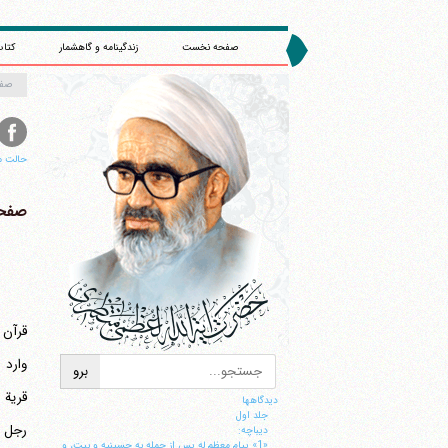
صفحه نخست
زندگینامه و گاهشمار
کتاب
صف
حالت م
صفحه 
قرآن ک
قریة یعنی ر
دیدگاهها
جلد اول
رجل 
ديباچه:
«1» پيام معظم له پس از حمله به حسينيه و بيت، و