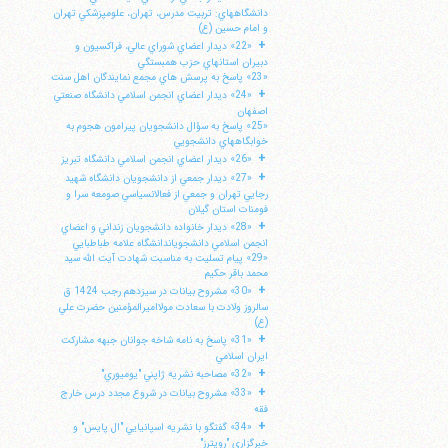
دانشگاههاي: تربيت مدرس، تهران، علومپزشكي تهران
و امام حسين (ع)
+
«22» ديدار اعضاي شوراي عالي، فراكسيون و
دبيران استانهاي حزب همبستگي
«23» پاسخ به پرسش هاي مجمع نمايندگان اهل سنت
+
«24» ديدار اعضاي انجمن اسلامي دانشگاه صنعتي
اصفهان
«25» پاسخ به سؤال دانشجويان پيرامون هجوم به
خوابگاههاي دانشجويي
+
«26» ديدار اعضاي انجمن اسلامي دانشگاه تبريز
+
«27» ديدار جمعي از دانشجويان دانشگاه شهيد
رجايي تهران و جمعي از فعالانسياسي صومعه سرا و
فومنات استان گيلان
+
«28» ديدار خانواده دانشجويان زنداني و اعضاي
انجمن اسلامي دانشجوياندانشگاه علامه طباطبايي
«29» پيام تسليت به مناسبت شهادت آيت الله سيد
محمد باقر حكيم
+
«30» مشروح بيانات در سيزدهم رجب 1424 ق
سالروز ولادت با سعادت مولااميرالمؤمنين حضرت علي
(ع)
+
«31» پاسخ به نامه شاخه جوانان جبهه مشاركت
ايران اسلامي
+
«32» مصاحبه نشريه ژاپني "يوميوري"
+
«33» مشروح بيانات در شروع مجدد درس خارج
فقه
+
«34» گفتگو با نشريه اسپانيايي "ال پايس" و
خبرگزاري "رويترز"