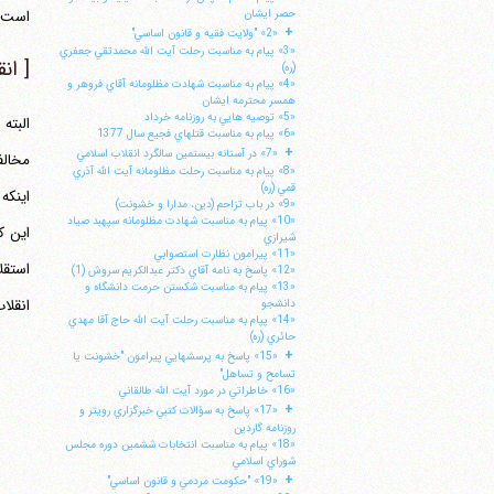
است اما 
حصر ايشان
+
«2» "ولايت فقيه و قانون اساسي"
«3» پيام به مناسبت رحلت آيت الله محمدتقي جعفري
[ ان
(ره)
«4» پيام به مناسبت شهادت مظلومانه آقاي فروهر و
همسر محترمه ايشان
«5» توصيه هايي به روزنامه خرداد
البته
«6» پيام به مناسبت قتلهاي فجيع سال 1377
+
«7» در آستانه بيستمين سالگرد انقلاب اسلامي
«8» پيام به مناسبت رحلت مظلومانه آيت الله آذري
قمي (ره)
«9» در باب تزاحم (دين، مدارا و خشونت)
«10» پيام به مناسبت شهادت مظلومانه سپهبد صياد
شيرازي
«11» پيرامون نظارت استصوابي
«12» پاسخ به نامه آقاي دكتر عبدالكريم سروش (1)
«13» پيام به مناسبت شكستن حرمت دانشگاه و
انقلاب و دیگرا
دانشجو
«14» پپام به مناسبت رحلت آيت الله حاج آقا مهدي
حائري (ره)
+
«15» پاسخ به پرسشهايي پيرامون "خشونت يا
تسامح و تساهل"
«16» خاطراتي در مورد آيت الله طالقاني
+
«17» پاسخ به سؤالات كتبي خبرگزاري رويتر و
روزنامه گاردين
«18» پيام به مناسبت انتخابات ششمين دوره مجلس
شوراي اسلامي
+
«19» "حكومت مردمي و قانون اساسي"