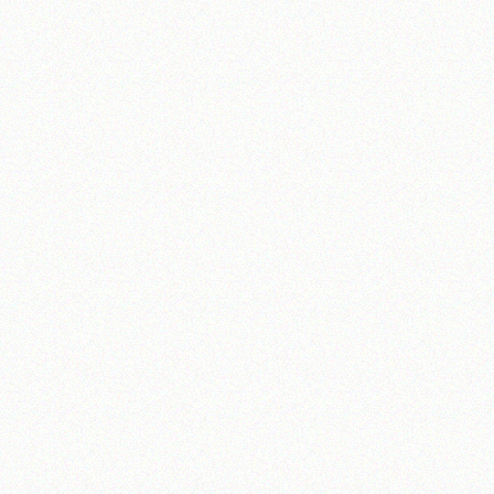
آیت‌الله منتظری
وب سایت رسمی آیت‌الله منتظری
یران
،
قم
،
میدان مصلّی، بلوار شهید محمّد منتظری، كوچه شماره ٨
کد پستی: 3713744381