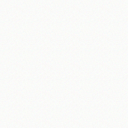
آیت‌الله منتظری
وب سایت رسمی آیت‌الله منتظری
یران
،
قم
،
میدان مصلّی، بلوار شهید محمّد منتظری، كوچه شماره ٨
کد پستی: 3713744381