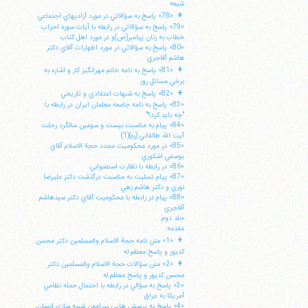
شيعه
+
«78» پاسخ به سؤالاتي در مورد آزاديهاي اجتماعي
«79» پاسخ به سؤالاتي در رابطه با آيات سوره احزاب
خطاب به زنان پيامبر(ص)و در مورد اهل كتاب
«80» پاسخ به سؤالاتي در مورد اظهارات آقاي دكتر
هاشم آقاجري
+
«81» پاسخ به نامه خانم مهرانگيز كار و اشاره به
برخي مسائل روز
+
«82» پاسخ به شبهات اعتقادي و تاريخي
«83» پاسخ به نامه جامعه معلمان ايران در رابطه با:
"چه بايد كرد؟"
«84» پيام به مناسبت بيست و سومين سالگرد رحلت
آيت الله طالقاني (ره)(1)
«85» در مورد محكوميت مجدد حجة الاسلام آقاي
يوسفي اشكوري
«86» در رابطه با نظارت استصوابي
«87» پيام تسليت به مناسبت درگذشت دكتر عليرضا
نوري و دكتر هاشم زهي
«88» پيام در رابطه با محكوميت آقاي دكتر سيدهاشم
آقاجري
جلد دوم
مقدمه:
+
«1» متن نامه حجة الاسلام والمسلمين دكتر محسن
كديور و پاسخ معظم له
+
«2» متن سؤالات حجة الاسلام والمسلمين دكتر
محسن كديور و پاسخ معظم له
«3» پاسخ به سؤالي در رابطه با احتمال حمله نظامي
آمريكا به عراق
«4» پاسخ به پرسش هايي پيرامون شبيه سازي انسان،