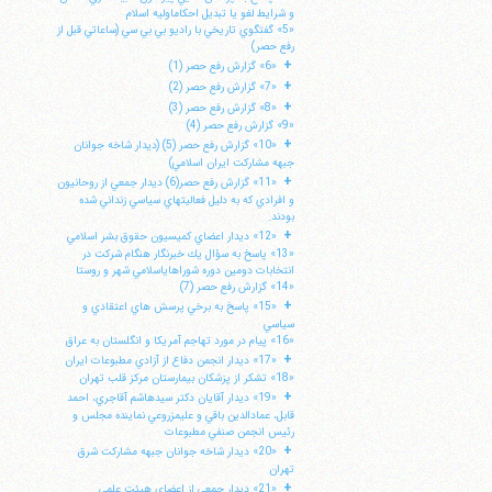
و شرايط لغو يا تبديل احكاماوليه اسلام
«5» گفتگوي تاريخي با راديو بي بي سي (ساعاتي قبل از
رفع حصر)
+
«6» گزارش رفع حصر (1)
+
«7» گزارش رفع حصر (2)
+
«8» گزارش رفع حصر (3)
«9» گزارش رفع حصر (4)
+
«10» گزارش رفع حصر (5) (ديدار شاخه جوانان
جبهه مشاركت ايران اسلامي)
+
«11» گزارش رفع حصر(6) ديدار جمعي از روحانيون
و افرادي كه به دليل فعاليتهاي سياسي زنداني شده
بودند.
+
«12» ديدار اعضاي كميسيون حقوق بشر اسلامي
«13» پاسخ به سؤال يك خبرنگار هنگام شركت در
انتخابات دومين دوره شوراهاياسلامي شهر و روستا
«14» گزارش رفع حصر (7)
+
«15» پاسخ به برخي پرسش هاي اعتقادي و
سياسي
«16» پيام در مورد تهاجم آمريكا و انگلستان به عراق
+
«17» ديدار انجمن دفاع از آزادي مطبوعات ايران
«18» تشكر از پزشكان بيمارستان مركز قلب تهران
+
«19» ديدار آقايان دكتر سيدهاشم آقاجري، احمد
قابل، عمادالدين باقي و عليمزروعي نماينده مجلس و
رئيس انجمن صنفي مطبوعات
+
«20» ديدار شاخه جوانان جبهه مشاركت شرق
تهران
+
«21» ديدار جمعي از اعضاي هيئت علمي