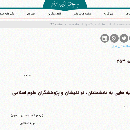
‌ها
سوگنامه
بیانیه‌های دفتر
کلام دیگران
تصاویر
نگارخانه صو
حه نخست
کتاب‌ها
دیدگاهها
جلد سوم
صفحه ۳۵۳
طالعه غیر فعال
۳۵۳
«75»
ه هایی به دانشمندان، نواندیشان و پژوهشگران علوم اسلامی
138
( بسم الله الرحمن الرحیم)
و به نستعین