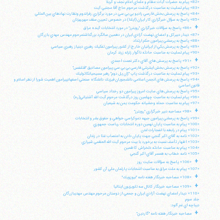
«82» پيام به حضرات آيات عظام و علماي اعلام نجف و كربلا
«83» پيام تسليت به مناسبت درگذشت مرحوم حاج آقا مجتبي آيت
«84» پاسخ به پرسش بخش فارسي راديو بي بي سي در مورد برگزاري رفراندوم ونظارت نهادهاي بين المللي
«85» پاسخ به سؤال خبرگزاري كار ايران (ايلنا) در خصوص تعيين سقف مهريهزنان
+
«86» پاسخ به سؤالات خبرگزاري "رويترز" در مورد انتخابات آينده عراق
«87» ديدار دبيركل و اعضاي نهضت آزادي ايران در دهمين سالگرد بزرگداشتمرحوم مهندس مهدي بازرگان
«88» پاسخ به پرسشي پيرامون حكم ارتداد
«89» پاسخ به پرسش يكي از ايرانيان خارج از كشور پيرامون تفكيك رهبري دينياز رهبري سياسي
«90» پيام تسليت به مناسبت حادثه ناگوار زلزله زرند كرمان
+
«91» پاسخ به پرسش هاي آقاي دكتر نعمت احمدي
«92» پاسخ به پرسش بخش اينترنتي فارسي بي بي سي پيرامون مصاديق "قتلنفس"
«93» پيام تسليت به مناسبت درگذشت پاپ "ژان پل دوم" رهبر مسيحيانكاتوليك
«94» پاسخ به پرسش هاي انجمن اسلامي دانشجويان فيزيك دانشگاه صنعتي اصفهانپيرامون اهميت شورا از نظر اسلام و
قانون اساسي
«95» پاسخ به پرسش هاي سايت امروز پيرامون دو رخداد سياسي
«96» پيام تسليت به مناسبت چهلمين روز درگذشت مرحوم آيت الله آشتياني(ره)
«97» پيام به مناسبت حمله وحشيانه حكومت يمن به شيعيان
+
«98» مصاحبه دبير خبرگزاري "رويترز"
«99» پاسخ به پرسشي پيرامون جبهه دموكراسي خواهي و حقوق بشر و انتخابات
«100» پيام به مناسبت پايان نهمين دوره انتخابات رياست جمهوري
«101» پيام در رابطه با انفجارات لندن
«102» نامه به آقاي اكبر گنجي جهت پايان دادن به اعتصاب غذا در زندان
«103» اظهار تأسف نسبت به برخورد با بيت مرحوم آيت الله العظمي شيرازي
«104» پيام به مناسبت حادثه دلخراش كاظمين
«105» نامه خطاب به همسر آقاي اكبر گنجي
+
«106» پاسخ به سؤالات سايت روز
«107» پيام به ملت عراق به مناسبت انتخابات پارلمان ملي آن كشور
+
«108» مصاحبه خبرنگار هفته نامه "نيوزويك"
+
«109» مصاحبه خبرنگار كانال سه تلويزيون ايتاليا
«110» ديدار اعضاي نهضت آزادي ايران و جمعي از دوستان مرحوم مهندس مهديبازرگان
جلد سوم
ديباچه اي غم آلود:
+
مصاحبه خبرنگار هفته نامه "گاردين"