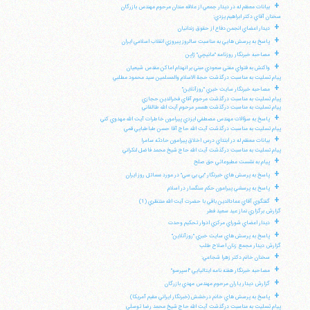
+
بيانات معظم له در ديدار جمعي از علاقه مندان مرحوم مهندس بازرگان
سخنان آقاي دكتر ابراهيم يزدي:
+
ديدار اعضاي انجمن دفاع از حقوق زندانيان
+
پاسخ به پرسش هايي به مناسبت سالروز پيروزي انقلاب اسلامي ايران
+
مصاحبه خبرنگار روزنامه "مانيچي" ژاپن
+
واكنش به فتواي مفتي سعودي مبني بر انهدام اماكن مقدس شيعيان
پيام تسليت به مناسبت درگذشت حجة الاسلام والمسلمين سيد محمود مطلبي
+
مصاحبه خبرنگار سايت خبري "روزآنلاين"
پيام تسليت به مناسبت درگذشت مرحوم آقاي فخرالدين حجازي
پيام تسليت به مناسبت درگذشت همسر مرحوم آيت الله طالقاني
+
پاسخ به سؤالات مهندس مصطفي ايزدي پيرامون خاطرات آيت الله مهدوي كني
پيام تسليت به مناسبت درگذشت آيت الله حاج آقا حسن طباطبايي قمي
+
بيانات معظم له در ابتداي درس اخلاق پيرامون حادثه سامرا
پيام تسليت به مناسبت درگذشت آيت الله حاج شيخ محمد فاضل لنكراني
+
پيام به نشست مطبوعاتي حق صلح
+
پاسخ به پرسش هاي خبرنگار "بي بي سي" در مورد مسائل روز ايران
+
پاسخ به پرسشي پيرامون حكم سنگسار در اسلام
+
گفتگوي آقاي عمادالدين باقي با حضرت آيت الله منتظري (1)
گزارش برگزاري نماز عيد سعيد فطر
+
ديدار اعضاي شوراي مركزي ادوار تحكيم وحدت
+
پاسخ به پرسش هاي سايت خبري "روزآنلاين"
گزارش ديدار مجمع زنان اصلاح طلب
+
سخنان خانم دكتر زهرا شجاعي:
+
مصاحبه خبرنگار هفته نامه ايتاليايي "اسپرسو"
+
گزارش ديدار ياران مرحوم مهندس مهدي بازرگان
+
پاسخ به پرسش هاي خانم درخشش (خبرنگار ايراني مقيم آمريكا)
پيام تسليت به مناسبت درگذشت آيت الله حاج شيخ محمد رضا توسلي