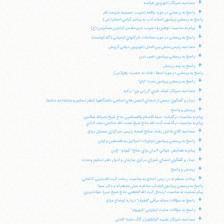
+
مصاحبه خبرنگار تلويزيون فرانسه
+
پاسخ به پرسشي در مورد واقعه تخريب حسينيه شريعت قم
پاسخ به پرسشي پيرامون اسائه ادب به پيامبر گرامي اسلام (ص)
+
پيام به مناسبت توهين و تخريب حرم مقدس امامين عسكريين (ع)
+
پاسخ به پرسشي در مورد معاملات شركتهاي اينترنتي (گلدكوئست)
+
مصاحبه رئيس بخش بين الملل تلويزيون دولتي اتريش
+
پاسخ به پرسشي پيرامون تغيير دين
+
پاسخ به چند پرسش
پاسخ به پرسشي در مورد اعطاء فدك به حضرت زهرا(س)
+
پاسخ به پرسشي پيرامون بحث "غلو"
+
مصاحبه خبرنگار شبكه خبري "ان تي وي" تركيه
+
ديدار و گفتگوي جمعي از اعضاي انجمن هاي اسلامي دانشگاهها (دفتر تحكيم وحدتشاخه علامه)
+
پرسش و پاسخ:
پيام به مناسبت درگذشت حجة الاسلام والمسلمين حاج شيخ نصرالله صالحي
پيام به مناسبت درگذشت آيت الله حاج شيخ نعمت الله صالحي نجف آبادي
+
مصاحبه آقاي فاضل رشاد صالح النعمة رئيس خبرگزاري مستقل عراق
+
پاسخ به پرسشي پيرامون تجاوزات اسرائيل به فلسطين و لبنان
+
پيام به همايش جهاني "اديان براي صلح" كيوتو - ژاپن
+
ديدار و گفتگوي اعضاي شوراي مركزي سازمان و ادوار دفتر تحكيم وحدت
+
پرسش و پاسخ:
+
بيانات معظم له در درس اخلاق به مناسبت رحلت آيت الله يثربي كاشاني
پاسخ به پرسشي پيرامون انتساب مناظره ميان معظم له و دكتر سينا
پيام تسليت به مناسبت ارتحال آيت الله العظمي حاج شيخ ميرزا جوادتبريزي
+
پاسخ به سؤالات مجله عراقي "قطوف" درباره اوضاع عراق
+
پاسخ به سؤالات سايت اينترنتي "شهروند"
+
مصاحبه خبرنگار نشريه "فرانكفورتر آلگ ماينه" آلمان