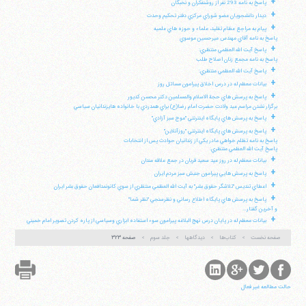
+
پاسخ به نامه 293 نفر از روشنفكران و نخبگان
+
ديدار دانشجويان عضو شوراي مركزي دفتر تحكيم وحدت
+
پيام به مراجع عظام تقليد، علماء و حوزه هاي علميه
پاسخ به نامه آقاي مهندس ميرحسين موسوي
+
پاسخ آيت الله العظمي منتظري:
پاسخ به نامه مجمع زنان اصلاح طلب
+
پاسخ آيت الله العظمي منتظري:
+
بيانات معظم له در درس اخلاق پيرامون مسائل روز
+
پاسخ به پرسش هاي حجة الاسلام والمسلمين دكتر محسن كديور
برگزار نشدن مراسم عيد ولادت حضرت امام رضا(ع) براي همدردي با خانواده هايزندانيان سياسي
+
پاسخ به پرسش هاي پايگاه اينترنتي "موج سبز آزادي"
+
پاسخ به پرسش هاي پايگاه اينترنتي "روزآنلاين"
پاسخ به نامه تظلم خواهي مادر يكي از زندانيان حوادث پس از انتخابات
پاسخ آيت الله العظمي منتظري:
+
بيانات معظم له در روز عيد سعيد قربان در جمع علاقه مندان
+
پاسخ به پرسش هايي پيرامون جنبش سبز مردم ايران
+
اعطاي تنديس "تلاشگر حقوق بشر" به آيت الله العظمي منتظري از سوي كانونمدافعان حقوق بشر ايران
+
پاسخ به پرسش هاي پايگاه اطلاع رساني و نظرسنجي "نظر شما"
و آخرين گفتار...
+
بيانات معظم له در پايان درس نهج البلاغه پيرامون سوء استفاده ابزاري وسياسي از پاره كردن تصوير امام خميني
صفحه نخست
کتاب‌ها
دیدگاهها
جلد سوم
صفحه ۳۲۳
حالت مطالعه غیر فعال