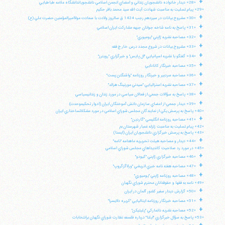
+
«28» ديدار خانواده دانشجويان زنداني و اعضاي انجمن اسلامي دانشجوياندانشگاه علامه طباطبايي
«29» پيام تسليت به مناسبت شهادت آيت الله سيد محمد باقر حكيم
+
«30» مشروح بيانات در سيزدهم رجب 1424 ق سالروز ولادت با سعادت مولااميرالمؤمنين حضرت علي (ع)
+
«31» پاسخ به نامه شاخه جوانان جبهه مشاركت ايران اسلامي
+
«32» مصاحبه نشريه ژاپني "يوميوري"
+
«33» مشروح بيانات در شروع مجدد درس خارج فقه
+
«34» گفتگو با نشريه اسپانيايي "ال پايس" و خبرگزاري "رويترز"
+
«35» مصاحبه خبرنگار كانادايي
+
«36» مصاحبه سردبير و خبرنگار روزنامه "واشنگتن پست"
+
«37» مصاحبه نشريه استراليايي "سيدني مورنينگ هرالد"
+
«38» پاسخ به سؤالات جمعي از فعالان سياسي در مورد زندان و زندانيسياسي
+
«39» ديدار جمعي از اعضاي سازمان دانش آموختگان ايران (ادوار تحكيموحدت)
«40» پاسخ به پرسش يكي از نمايندگان مجلس شوراي اسلامي در مورد مشكلاتساختاري ايران
+
«41» مصاحبه روزنامه انگليسي "گاردين"
«42» پيام تسليت به مناسبت زلزله غمبار شهرستان بم
«43» پاسخ به پرسش خبرگزاري دانشجويان ايران (ايسنا)
+
«44» ديدار و مصاحبه هيئت تحريريه ماهنامه "نامه"
«45» در مورد رد صلاحيت كانديداهاي مجلس شوراي اسلامي
+
«46» مصاحبه خبرگزاري ژاپني "كيودو"
+
«47» مصاحبه هفته نامه خبري اتريشي "ورلاگزگروپ"
+
«48» مصاحبه روزنامه ژاپني "يوميوري"
«49» نامه به فقها و حقوقدانان محترم شوراي نگهبان
+
«50» گزارش ديدار سفير كشور آلمان در ايران
آیت‌الله منتظری
+
«51» مصاحبه خبرنگار روزنامه ايتاليايي "كريره دلايسرا"
وب سایت رسمی آیت‌الله منتظری
+
ایران
،
قم
،
میدان مصلّی، بلوار شهید محمّد منتظری، كوچه
«52» مصاحبه نشريه دانماركي "پليتيكن"
شماره ٨
کد پستی: 3713744381
«53» پاسخ به سؤال خبرگزاري "ايلنا" درباره فلسفه نظارت شوراي نگهبان برانتخابات