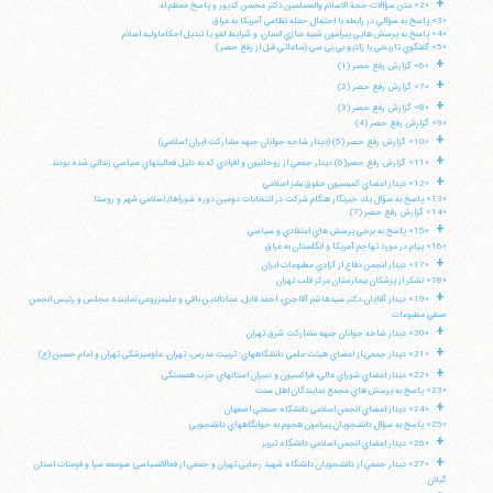
+
«2» متن سؤالات حجة الاسلام والمسلمين دكتر محسن كديور و پاسخ معظم له
«3» پاسخ به سؤالي در رابطه با احتمال حمله نظامي آمريكا به عراق
«4» پاسخ به پرسش هايي پيرامون شبيه سازي انسان، و شرايط لغو يا تبديل احكاماوليه اسلام
«5» گفتگوي تاريخي با راديو بي بي سي (ساعاتي قبل از رفع حصر)
+
«6» گزارش رفع حصر (1)
+
«7» گزارش رفع حصر (2)
+
«8» گزارش رفع حصر (3)
«9» گزارش رفع حصر (4)
+
«10» گزارش رفع حصر (5) (ديدار شاخه جوانان جبهه مشاركت ايران اسلامي)
+
«11» گزارش رفع حصر(6) ديدار جمعي از روحانيون و افرادي كه به دليل فعاليتهاي سياسي زنداني شده بودند.
+
«12» ديدار اعضاي كميسيون حقوق بشر اسلامي
«13» پاسخ به سؤال يك خبرنگار هنگام شركت در انتخابات دومين دوره شوراهاياسلامي شهر و روستا
«14» گزارش رفع حصر (7)
+
«15» پاسخ به برخي پرسش هاي اعتقادي و سياسي
«16» پيام در مورد تهاجم آمريكا و انگلستان به عراق
+
«17» ديدار انجمن دفاع از آزادي مطبوعات ايران
«18» تشكر از پزشكان بيمارستان مركز قلب تهران
+
«19» ديدار آقايان دكتر سيدهاشم آقاجري، احمد قابل، عمادالدين باقي و عليمزروعي نماينده مجلس و رئيس انجمن
صنفي مطبوعات
+
«20» ديدار شاخه جوانان جبهه مشاركت شرق تهران
+
«21» ديدار جمعي از اعضاي هيئت علمي دانشگاههاي: تربيت مدرس، تهران، علومپزشكي تهران و امام حسين (ع)
+
«22» ديدار اعضاي شوراي عالي، فراكسيون و دبيران استانهاي حزب همبستگي
«23» پاسخ به پرسش هاي مجمع نمايندگان اهل سنت
+
«24» ديدار اعضاي انجمن اسلامي دانشگاه صنعتي اصفهان
«25» پاسخ به سؤال دانشجويان پيرامون هجوم به خوابگاههاي دانشجويي
+
«26» ديدار اعضاي انجمن اسلامي دانشگاه تبريز
+
«27» ديدار جمعي از دانشجويان دانشگاه شهيد رجايي تهران و جمعي از فعالانسياسي صومعه سرا و فومنات استان
گيلان