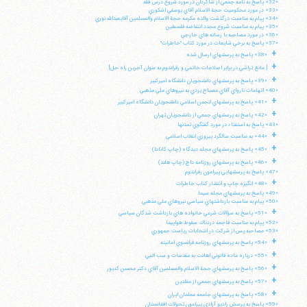
«32» پاسخ به نامه جمعي از شاگردان در مورد شروع درس فقه
«33» در مورد محكوميت حجة الاسلام آقاي يوسفي اشكوري
«34» پيام به مناسبت درگذشت والده مكرمه حجة الاسلام والمسلمين آقايعبدالله نوري
«35» پيام به مناسبت شروع مجدد انتفاضه فلسطين
«36» در مورد مصاحبه با رسانه هاي خارجي
«37» پاسخ به برخي شايعات در مورد كتاب "خاطرات"
+
«38» پاسخ به پرسشهاي ارسال شده
+
[ مانع تراشي در برابر اصلاحات خاتمي و رفراندوم به عنوان آخرين راه حل]
+
«39» پاسخ به پرسشهاي دانشجويان دانشگاه اميركبير
«40» اتهامات نارواي آقاي مصباح يزدي به نيروهاي ملي مذهبي
+
«41» پاسخ به پرسشهاي انجمن اسلامي دانشجويان دانشگاه اميركبير
+
«42» پاسخ به پرسشهاي جمعي از دانشجويان تهران
«43» پاسخ به استفتاء در مورد گفتگوي تمدنها
+
«44» به مناسبت سالگرد پيروزي انقلاب اسلامي
+
«45» پاسخ به پرسشهاي مجله ديدگاه (چاپ كانادا)
+
«46» پاسخ به پرسشهاي روزنامه داچ (چاپ هلند)
«47» پاسخ به پرسشهايي پيرامون رفراندوم
+
«48» انگيزه چاپ و انتشار كتاب خاطرات
«49» پاسخ به پرسشهاي مجله سيما
«50» پيام به مناسبت بازداشتهاي سياسي نيروهاي ملي مذهبي
+
«51» پاسخ به سؤالات شرعي خانواده هاي بازداشت شدگان سياسي
«52» پپام به مناسبت فاجعه دردناك سقوط هواپيما
«53» مصاحبه پس از شركت در انتخابات رياست جمهوري
+
«54» پاسخ به پرسشهاي روزنامه فرانسوي امانيته
+
«55» درباره ماده قانوني اهانت به مقدسات و سب النبي
+
«56» پاسخ به پرسشهاي حجة الاسلام والمسلمين آقاي دكتر محسن كديور
+
«57» پاسخ به پرسشهاي جمعي از مقلدين
+
«58» پاسخ به پرسشهاي جامعه معلمان ايران
«59» پاسخ به پرسش راديو آزادي پيرامون تحولات افغانستان