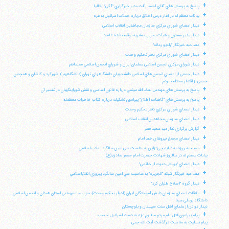
+
پاسخ به پرسش هاي آقاي احمد رأفت مدير خبرگزاري "آكي" ايتاليا
+
بيانات معظم له در آغاز درس اخلاق درباره حملات اسرائيل به غزه
+
ديدار اعضاي شوراي مركزي سازمان مجاهدين انقلاب اسلامي
+
ديدار مدير مسئول و هيأت تحريريه نشريه توقيف شده "نامه"
+
مصاحبه خبرنگار "راديو زمانه"
+
ديدار اعضاي شوراي مركزي دفتر تحكيم وحدت
+
ديدار شوراي مركزي انجمن اسلامي معلمان ايران و شوراي انجمن اسلامي معلمانقم
+
ديدار جمعي از اعضاي انجمن هاي اسلامي دانشجويان دانشگاههاي تهران (دانشگاههنر)، شهركرد و كاشان و همچنين
جمعي از اقشار مختلف مردم
+
پاسخ به پرسش هاي مهندس لطف الله ميثمي درباره قانون اساسي و نقش شوراينگهبان در تفسير آن
+
پاسخ به پرسش هاي "گاهنامه اطلاع" پيرامون تشكيك درباره كتاب خاطرات معظمله
+
ديدار اعضاي شوراي مركزي دفتر تحكيم وحدت
+
ديدار اعضاي سازمان مجاهدين انقلاب اسلامي
+
گزارش برگزاري نماز عيد سعيد فطر
+
ديدار اعضاي مجمع نيروهاي خط امام
+
مصاحبه روزنامه "ماينيچي" ژاپن به مناسبت سي امين سالگرد انقلاب اسلامي
بيانات معظم له در سالروز شهادت حضرت امام جعفر صادق (ع)
+
ديدار اعضاي "پويش دعوت از خاتمي"
+
مصاحبه خبرنگار شبكه "الجزيره" به مناسبت سي امين سالگرد پيروزي انقلاباسلامي
+
ديدار گروه "اصلاح طلبان كرد"
+
ملاقات اعضاي سازمان دانش آموختگان ايران (ادوار تحكيم وحدت)، حزب جامعهمدني استان همدان و انجمن اسلامي
دانشگاه بوعلي سينا
ديدار دو تن از علماي اهل سنت سيستان و بلوچستان
+
پيام پيرامون قتل عام مردم مظلوم غزه به دست اسرائيل غاصب
پيام تسليت به مناسبت درگذشت آيت الله جمي