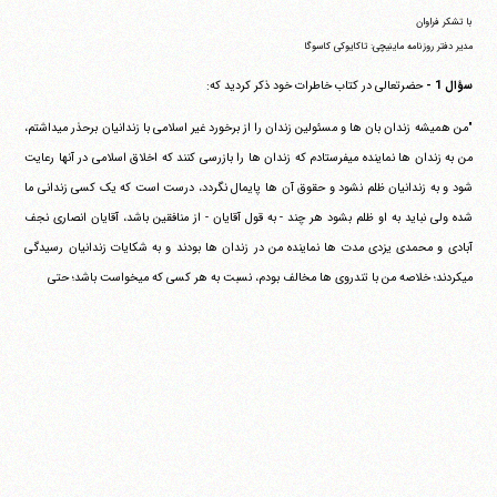
با تشکر فراوان
مدیر دفتر روزنامه ماینیچی: تاکایوکی کاسوگا
سؤال 1 -
حضرتعالی در کتاب خاطرات خود ذکر کردید که:
"من همیشه زندان بان ها و مسئولین زندان را از برخورد غیر اسلامی با زندانیان برحذر می‎داشتم،
من به زندان ها نماینده می‎فرستادم که زندان ها را بازرسی کنند که اخلاق اسلامی در آنها رعایت
شود و به زندانیان ظلم نشود و حقوق آن ها پایمال نگردد، درست است که یک کسی زندانی ما
شده ولی نباید به او ظلم بشود هر چند - به قول آقایان - از منافقین باشد، آقایان انصاری نجف
آبادی و محمدی یزدی مدت ها نماینده من در زندان ها بودند و به شکایات زندانیان رسیدگی
می‎کردند؛ خلاصه من با تندروی ها مخالف بودم، نسبت به هر کسی که می‎خواست باشد؛ حتی