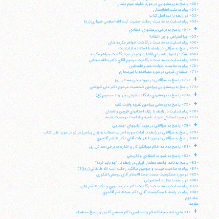
«60» پاسخ به پرسشهايي در مورد خليفه سوم عثمان
«61» پيام به ملت افغانستان
«62» در رابطه با ديه اهل كتاب
«63» پيام تسليت به مناسبت رحلت حضرت آيت الله العظمي شيرازي (ره)
+
«64» پاسخ به برخي پرسشهاي اعتقادي
«65» چرا اعتراض و چرا انتقاد؟
«66» پيام تسليت به مناسبت درگذشت خواهر مكرمه شان
«67» پاسخ به سؤالي در رابطه با استفاده از اينترنت
«68» تشكر از اظهار همدردي اقشار مردم در غم درگذشت خواهر مكرمه
«69» پيام تسليت به مناسبت درگذشت مرحوم آقاي دكتر يدالله سحابي
«70» پيام به مناسبت حوادث غمبار فلسطين
«71» استفتاي شرعي در مورد مصافحه با غيرمحارم
+
«72» پاسخ به سؤالاتي در مورد برخي مسائل روز
«73» پاسخ به پرسشهايي پيرامون شخصيت مرحوم دكتر علي شريعتي
+
«74» پاسخ به پرسشهاي پايگاه اينترنتي چهارده معصوم (ع)
+
«75» پاسخ به پرسشي پيرامون نظريه ولايت فقيه
«76» پيام تسليت در رابطه با زلزله استانهاي قزوين و همدان
«77» در مورد استقلال حوزه علميه و قداست مرجعيت شيعه
+
«78» پاسخ به سؤالاتي در مورد آزاديهاي اجتماعي
«79» پاسخ به سؤالاتي در رابطه با آيات سوره احزاب خطاب به زنان پيامبر(ص)و در مورد اهل كتاب
«80» پاسخ به سؤالاتي در مورد اظهارات آقاي دكتر هاشم آقاجري
+
«81» پاسخ به نامه خانم مهرانگيز كار و اشاره به برخي مسائل روز
+
«82» پاسخ به شبهات اعتقادي و تاريخي
«83» پاسخ به نامه جامعه معلمان ايران در رابطه با: "چه بايد كرد؟"
«84» پيام به مناسبت بيست و سومين سالگرد رحلت آيت الله طالقاني (ره)(1)
«85» در مورد محكوميت مجدد حجة الاسلام آقاي يوسفي اشكوري
«86» در رابطه با نظارت استصوابي
«87» پيام تسليت به مناسبت درگذشت دكتر عليرضا نوري و دكتر هاشم زهي
«88» پيام در رابطه با محكوميت آقاي دكتر سيدهاشم آقاجري
جلد دوم
مقدمه:
+
«1» متن نامه حجة الاسلام والمسلمين دكتر محسن كديور و پاسخ معظم له