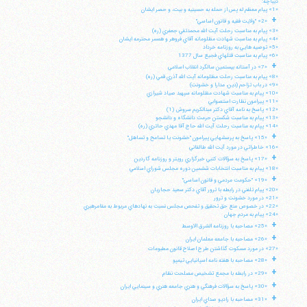
ديباچه:
«1» پيام معظم له پس از حمله به حسينيه و بيت، و حصر ايشان
+
«2» "ولايت فقيه و قانون اساسي"
«3» پيام به مناسبت رحلت آيت الله محمدتقي جعفري (ره)
«4» پيام به مناسبت شهادت مظلومانه آقاي فروهر و همسر محترمه ايشان
«5» توصيه هايي به روزنامه خرداد
«6» پيام به مناسبت قتلهاي فجيع سال 1377
+
«7» در آستانه بيستمين سالگرد انقلاب اسلامي
«8» پيام به مناسبت رحلت مظلومانه آيت الله آذري قمي (ره)
«9» در باب تزاحم (دين، مدارا و خشونت)
«10» پيام به مناسبت شهادت مظلومانه سپهبد صياد شيرازي
«11» پيرامون نظارت استصوابي
«12» پاسخ به نامه آقاي دكتر عبدالكريم سروش (1)
«13» پيام به مناسبت شكستن حرمت دانشگاه و دانشجو
«14» پپام به مناسبت رحلت آيت الله حاج آقا مهدي حائري (ره)
+
«15» پاسخ به پرسشهايي پيرامون "خشونت يا تسامح و تساهل"
«16» خاطراتي در مورد آيت الله طالقاني
+
«17» پاسخ به سؤالات كتبي خبرگزاري رويتر و روزنامه گاردين
«18» پيام به مناسبت انتخابات ششمين دوره مجلس شوراي اسلامي
+
«19» "حكومت مردمي و قانون اساسي"
«20» پيام تلفني در رابطه با ترور آقاي دكتر سعيد حجاريان
«21» در مورد خشونت و ترور
«22» در خصوص منع حق تحقيق و تفحص مجلس نسبت به نهادهاي مربوط به مقامرهبري
«24» پيام به مردم جهان
+
«25» مصاحبه با روزنامه الشرق الاوسط
+
«26» مصاحبه با جامعه معلمان ايران
«27» در مورد مسكوت گذاشتن طرح اصلاح قانون مطبوعات
+
«28» مصاحبه با هفته نامه اسپانيايي تيمپو
+
«29» در رابطه با مجمع تشخيص مصلحت نظام
+
«30» پاسخ به سؤالات فرهنگي و هنري جامعه هنري و سينمايي ايران
+
«31» مصاحبه با راديو صداي ايران