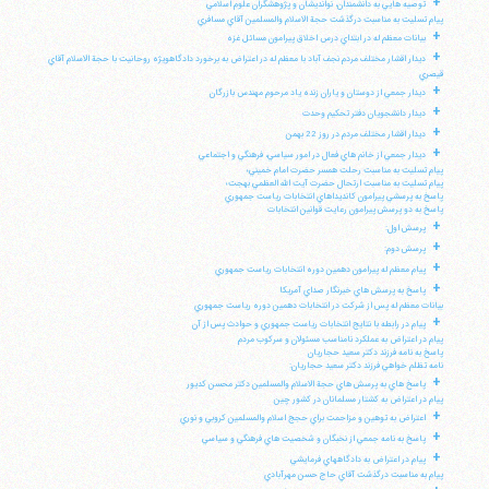
+
توصيه هايي به دانشمندان، نوانديشان و پژوهشگران علوم اسلامي
پيام تسليت به مناسبت درگذشت حجة الاسلام والمسلمين آقاي مسافري
+
بيانات معظم له در ابتداي درس اخلاق پيرامون مسائل غزه
+
ديدار اقشار مختلف مردم نجف آباد با معظم له در اعتراض به برخورد دادگاهويژه روحانيت با حجة الاسلام آقاي
قيصري
+
ديدار جمعي از دوستان و ياران زنده ياد مرحوم مهندس بازرگان
+
ديدار دانشجويان دفتر تحكيم وحدت
+
ديدار اقشار مختلف مردم در روز 22 بهمن
+
ديدار جمعي از خانم هاي فعال در امور سياسي، فرهنگي و اجتماعي
پيام تسليت به مناسبت رحلت همسر حضرت امام خميني؛
پيام تسليت به مناسبت ارتحال حضرت آيت الله العظمي بهجت؛
پاسخ به پرسشي پيرامون كانديداهاي انتخابات رياست جمهوري
پاسخ به دو پرسش پيرامون رعايت قوانين انتخابات
+
پرسش اول:
+
پرسش دوم:
+
پيام معظم له پيرامون دهمين دوره انتخابات رياست جمهوري
+
پاسخ به پرسش هاي خبرنگار صداي آمريكا
بيانات معظم له پس از شركت در انتخابات دهمين دوره رياست جمهوري
+
پيام در رابطه با نتايج انتخابات رياست جمهوري و حوادث پس از آن
پيام در اعتراض به عملكرد نامناسب مسئولان و سركوب مردم
پاسخ به نامه فرزند دكتر سعيد حجاريان
نامه تظلم خواهي فرزند دكتر سعيد حجاريان:
+
پاسخ هاي به پرسش هاي حجة الاسلام والمسلمين دكتر محسن كديور
پيام در اعتراض به كشتار مسلمانان در كشور چين
+
اعتراض به توهين و مزاحمت براي حجج اسلام والمسلمين كروبي و نوري
+
پاسخ به نامه جمعي از نخبگان و شخصيت هاي فرهنگي و سياسي
+
پيام در اعتراض به دادگاههاي فرمايشي
پيام به مناسبت درگذشت آقاي حاج حسن مهرآبادي