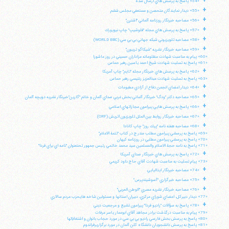
+
«54» پاسخ به پرسش هاي ارسال شده
+
«55» ديدار نمايندگان متحصن و مستعفي مجلس ششم
+
«56» مصاحبه خبرنگار روزنامه آلماني "اشترن"
+
«57» پاسخ به پرسش هاي مجله "فلوشيپ" چاپ نيويورك
+
«58» مصاحبه تلويزيوني شبكه جهاني بي بي سي (WORLD BBC)
تلفن 37740011-25-98+ تا 14
+
«59» مصاحبه خبرنگار نشريه "شيكاگو تريبون"
فکس
37740015-25-98+
«60» پيام به مناسبت شهادت مظلومانه عزاداران حسيني در روز عاشورا
«61» پاسخ به تسليت شهادت شيخ احمد ياسين رهبر حماس
+
«62» پاسخ به پرسش هاي خبرنگار مجله "تايم" چاپ آمريكا
«63» پاسخ به تسليت شهادت عبدالعزيز رنتيسي رهبر حماس
+
«64» ديدار اعضاي انجمن دفاع از آزادي مطبوعات
+
«65» مصاحبه دكتر "ودگ" خبرنگار آلماني بخش غربي صداي آلمان و خانم "گارين"خبرنگار نشريه دويچه آلمان
+
«66» پاسخ به پرسش هايي پيرامون مجازاتهاي اسلامي
+
«67» مصاحبه خبرنگار روابط بين الملل تلويزيون اتريش (ORF)
+
«68» مصاحبه هفته نامه "پيك روز" چاپ كانادا
«69» پاسخ به پرسشي پيرامون مطلب مندرج در كتاب "تتمة الاعلام"
«70» پاسخ به پرسشي پيرامون مطلبي در روزنامه كيهان
«71» پاسخ به نامه حجة الاسلام والمسلمين سيد محمد خاتمي رئيس جمهور تحتعنوان "نامه اي براي فردا"
+
«72» پاسخ به پرسش هاي خبرنگار صداي آمريكا
«73» پيام تسليت به مناسبت شهادت آقاي حاج داود كريمي
+
«74» مصاحبه خبرنگار ايتاليايي
+
«75» مصاحبه خبرگزاري "آسوشيتدپرس"
+
«76» مصاحبه خبرنگار نشريه مصري "الوطن العربي"
«77» ديدار دبيركل، اعضاي شوراي مركزي، دبيران استانها و مسئولين شاخه هايحزب مردم سالاري
+
«78» پاسخ به سؤالات "راديو فردا" پيرامون تشيع و مرجعيت ديني
«79» پيام به مناسبت درگذشت برادر مجاهد آقاي ابوعمار ياسر عرفات
«80» پاسخ به پرسش بخش فارسي راديو بي بي سي در مورد حجاب بانوان و اشتغالآنها
«81» پاسخ به پرسش دانشجويان دانشگاه كلن آلمان در مورد برگزاريرفراندوم