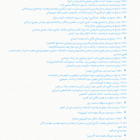
«82» پيام به حضرات آيات عظام و علماي اعلام نجف و كربلا
«83» پيام تسليت به مناسبت درگذشت مرحوم حاج آقا مجتبي آيت
«84» پاسخ به پرسش بخش فارسي راديو بي بي سي در مورد برگزاري رفراندوم ونظارت نهادهاي بين المللي
«85» پاسخ به سؤال خبرگزاري كار ايران (ايلنا) در خصوص تعيين سقف مهريهزنان
+
«86» پاسخ به سؤالات خبرگزاري "رويترز" در مورد انتخابات آينده عراق
«87» ديدار دبيركل و اعضاي نهضت آزادي ايران در دهمين سالگرد بزرگداشتمرحوم مهندس مهدي بازرگان
«88» پاسخ به پرسشي پيرامون حكم ارتداد
«89» پاسخ به پرسش يكي از ايرانيان خارج از كشور پيرامون تفكيك رهبري دينياز رهبري سياسي
«90» پيام تسليت به مناسبت حادثه ناگوار زلزله زرند كرمان
+
«91» پاسخ به پرسش هاي آقاي دكتر نعمت احمدي
«92» پاسخ به پرسش بخش اينترنتي فارسي بي بي سي پيرامون مصاديق "قتلنفس"
«93» پيام تسليت به مناسبت درگذشت پاپ "ژان پل دوم" رهبر مسيحيانكاتوليك
«94» پاسخ به پرسش هاي انجمن اسلامي دانشجويان فيزيك دانشگاه صنعتي اصفهانپيرامون اهميت شورا از نظر اسلام و
قانون اساسي
«95» پاسخ به پرسش هاي سايت امروز پيرامون دو رخداد سياسي
«96» پيام تسليت به مناسبت چهلمين روز درگذشت مرحوم آيت الله آشتياني(ره)
«97» پيام به مناسبت حمله وحشيانه حكومت يمن به شيعيان
+
«98» مصاحبه دبير خبرگزاري "رويترز"
«99» پاسخ به پرسشي پيرامون جبهه دموكراسي خواهي و حقوق بشر و انتخابات
«100» پيام به مناسبت پايان نهمين دوره انتخابات رياست جمهوري
«101» پيام در رابطه با انفجارات لندن
«102» نامه به آقاي اكبر گنجي جهت پايان دادن به اعتصاب غذا در زندان
«103» اظهار تأسف نسبت به برخورد با بيت مرحوم آيت الله العظمي شيرازي
«104» پيام به مناسبت حادثه دلخراش كاظمين
«105» نامه خطاب به همسر آقاي اكبر گنجي
+
«106» پاسخ به سؤالات سايت روز
«107» پيام به ملت عراق به مناسبت انتخابات پارلمان ملي آن كشور
+
«108» مصاحبه خبرنگار هفته نامه "نيوزويك"
+
«109» مصاحبه خبرنگار كانال سه تلويزيون ايتاليا
«110» ديدار اعضاي نهضت آزادي ايران و جمعي از دوستان مرحوم مهندس مهديبازرگان
جلد سوم
ديباچه اي غم آلود:
+
مصاحبه خبرنگار هفته نامه "گاردين"