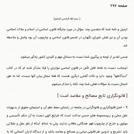
صفحه ۲۹۷
( بسم الله الرحمن الرحیم)
ایمیل و نامه شما که متضمن چند سؤال در مورد جایگاه قانون اساسی در اسلام و ملاک اسلامی
بودن آن و نیز نقش شورای نگهبان در تفسیر قانون اساسی و چارچوب آن بود واصل و ملاحظه
شد.
ضمن تقدیر از توجه و پیگیری شما نسبت به مسائل مهم و کلیدی کشور یادآور می‎شوم:
اینجانب نسبت به نقاط قابل تأمل در قانون اساسی مواردی را قبلا متذکر شده ام که در کتاب
"دیدگاهها" وجود دارد و نکات گفتنی دیگری هست که فعلا مجال بیان آنها نیست، اما به طور
اجمال نسبت به سؤالات فعلی شما چند نکته را متذکر می‎شوم:
[ قانونگزاری تابع مصالح و مفاسد است ]
1 -
اصل قانونگزاری و قانونگرایی در جامعه در راستای حفظ نظم آن و استیفای حقوق از بدیهیات
عقل عملی و زیرمجموعه های حسن عدالت است که شرایع الهی نسبت به آن حکم تأسیسی و
مولوی و خارج از چارچوب فهم همگانی عاقلان ندارند، ولی به لحاظ اینکه از نظر عقل و عقلائی
باید تشریع و تدوین هر قانونی مبتنی بر مصالح و مفاسد باشد و از دیدگاه ادیان آسمانی که به