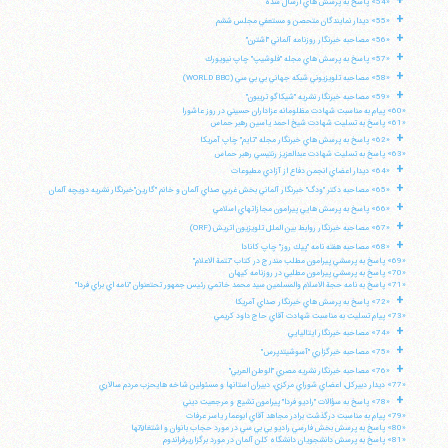
+
«54» پاسخ به پرسش هاي ارسال شده
+
«55» ديدار نمايندگان متحصن و مستعفي مجلس ششم
+
«56» مصاحبه خبرنگار روزنامه آلماني "اشترن"
تلفن 37740011-25-98+ تا 14
+
«57» پاسخ به پرسش هاي مجله "فلوشيپ" چاپ نيويورك
فکس
37740015-25-98+
+
«58» مصاحبه تلويزيوني شبكه جهاني بي بي سي (WORLD BBC)
+
«59» مصاحبه خبرنگار نشريه "شيكاگو تريبون"
«60» پيام به مناسبت شهادت مظلومانه عزاداران حسيني در روز عاشورا
«61» پاسخ به تسليت شهادت شيخ احمد ياسين رهبر حماس
+
«62» پاسخ به پرسش هاي خبرنگار مجله "تايم" چاپ آمريكا
«63» پاسخ به تسليت شهادت عبدالعزيز رنتيسي رهبر حماس
+
«64» ديدار اعضاي انجمن دفاع از آزادي مطبوعات
+
«65» مصاحبه دكتر "ودگ" خبرنگار آلماني بخش غربي صداي آلمان و خانم "گارين"خبرنگار نشريه دويچه آلمان
+
«66» پاسخ به پرسش هايي پيرامون مجازاتهاي اسلامي
+
«67» مصاحبه خبرنگار روابط بين الملل تلويزيون اتريش (ORF)
+
«68» مصاحبه هفته نامه "پيك روز" چاپ كانادا
«69» پاسخ به پرسشي پيرامون مطلب مندرج در كتاب "تتمة الاعلام"
«70» پاسخ به پرسشي پيرامون مطلبي در روزنامه كيهان
«71» پاسخ به نامه حجة الاسلام والمسلمين سيد محمد خاتمي رئيس جمهور تحتعنوان "نامه اي براي فردا"
+
«72» پاسخ به پرسش هاي خبرنگار صداي آمريكا
«73» پيام تسليت به مناسبت شهادت آقاي حاج داود كريمي
+
«74» مصاحبه خبرنگار ايتاليايي
+
«75» مصاحبه خبرگزاري "آسوشيتدپرس"
+
«76» مصاحبه خبرنگار نشريه مصري "الوطن العربي"
«77» ديدار دبيركل، اعضاي شوراي مركزي، دبيران استانها و مسئولين شاخه هايحزب مردم سالاري
+
«78» پاسخ به سؤالات "راديو فردا" پيرامون تشيع و مرجعيت ديني
«79» پيام به مناسبت درگذشت برادر مجاهد آقاي ابوعمار ياسر عرفات
«80» پاسخ به پرسش بخش فارسي راديو بي بي سي در مورد حجاب بانوان و اشتغالآنها
«81» پاسخ به پرسش دانشجويان دانشگاه كلن آلمان در مورد برگزاريرفراندوم