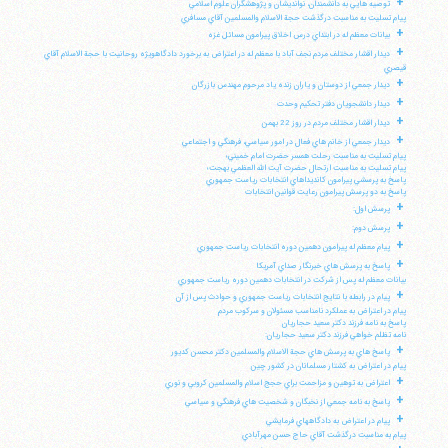
+
توصيه هايي به دانشمندان، نوانديشان و پژوهشگران علوم اسلامي
پيام تسليت به مناسبت درگذشت حجة الاسلام والمسلمين آقاي مسافري
+
بيانات معظم له در ابتداي درس اخلاق پيرامون مسائل غزه
+
ديدار اقشار مختلف مردم نجف آباد با معظم له در اعتراض به برخورد دادگاهويژه روحانيت با حجة الاسلام آقاي
قيصري
+
ديدار جمعي از دوستان و ياران زنده ياد مرحوم مهندس بازرگان
+
ديدار دانشجويان دفتر تحكيم وحدت
+
ديدار اقشار مختلف مردم در روز 22 بهمن
+
ديدار جمعي از خانم هاي فعال در امور سياسي، فرهنگي و اجتماعي
پيام تسليت به مناسبت رحلت همسر حضرت امام خميني؛
پيام تسليت به مناسبت ارتحال حضرت آيت الله العظمي بهجت؛
پاسخ به پرسشي پيرامون كانديداهاي انتخابات رياست جمهوري
پاسخ به دو پرسش پيرامون رعايت قوانين انتخابات
+
پرسش اول:
+
پرسش دوم:
+
پيام معظم له پيرامون دهمين دوره انتخابات رياست جمهوري
+
پاسخ به پرسش هاي خبرنگار صداي آمريكا
بيانات معظم له پس از شركت در انتخابات دهمين دوره رياست جمهوري
+
پيام در رابطه با نتايج انتخابات رياست جمهوري و حوادث پس از آن
پيام در اعتراض به عملكرد نامناسب مسئولان و سركوب مردم
پاسخ به نامه فرزند دكتر سعيد حجاريان
نامه تظلم خواهي فرزند دكتر سعيد حجاريان:
+
پاسخ هاي به پرسش هاي حجة الاسلام والمسلمين دكتر محسن كديور
پيام در اعتراض به كشتار مسلمانان در كشور چين
+
اعتراض به توهين و مزاحمت براي حجج اسلام والمسلمين كروبي و نوري
+
پاسخ به نامه جمعي از نخبگان و شخصيت هاي فرهنگي و سياسي
+
پيام در اعتراض به دادگاههاي فرمايشي
پيام به مناسبت درگذشت آقاي حاج حسن مهرآبادي