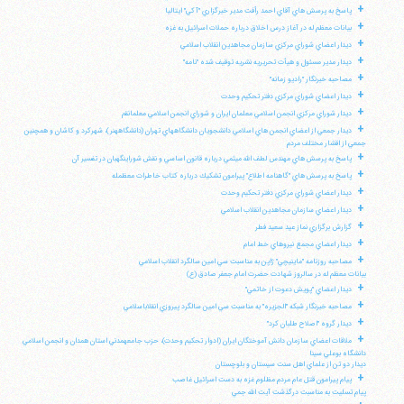
+
پاسخ به پرسش هاي آقاي احمد رأفت مدير خبرگزاري "آكي" ايتاليا
+
بيانات معظم له در آغاز درس اخلاق درباره حملات اسرائيل به غزه
+
ديدار اعضاي شوراي مركزي سازمان مجاهدين انقلاب اسلامي
+
ديدار مدير مسئول و هيأت تحريريه نشريه توقيف شده "نامه"
+
مصاحبه خبرنگار "راديو زمانه"
+
ديدار اعضاي شوراي مركزي دفتر تحكيم وحدت
+
ديدار شوراي مركزي انجمن اسلامي معلمان ايران و شوراي انجمن اسلامي معلمانقم
+
ديدار جمعي از اعضاي انجمن هاي اسلامي دانشجويان دانشگاههاي تهران (دانشگاههنر)، شهركرد و كاشان و همچنين
جمعي از اقشار مختلف مردم
+
پاسخ به پرسش هاي مهندس لطف الله ميثمي درباره قانون اساسي و نقش شوراينگهبان در تفسير آن
+
پاسخ به پرسش هاي "گاهنامه اطلاع" پيرامون تشكيك درباره كتاب خاطرات معظمله
+
ديدار اعضاي شوراي مركزي دفتر تحكيم وحدت
+
ديدار اعضاي سازمان مجاهدين انقلاب اسلامي
+
گزارش برگزاري نماز عيد سعيد فطر
+
ديدار اعضاي مجمع نيروهاي خط امام
+
مصاحبه روزنامه "ماينيچي" ژاپن به مناسبت سي امين سالگرد انقلاب اسلامي
بيانات معظم له در سالروز شهادت حضرت امام جعفر صادق (ع)
+
ديدار اعضاي "پويش دعوت از خاتمي"
+
مصاحبه خبرنگار شبكه "الجزيره" به مناسبت سي امين سالگرد پيروزي انقلاباسلامي
+
ديدار گروه "اصلاح طلبان كرد"
+
ملاقات اعضاي سازمان دانش آموختگان ايران (ادوار تحكيم وحدت)، حزب جامعهمدني استان همدان و انجمن اسلامي
دانشگاه بوعلي سينا
ديدار دو تن از علماي اهل سنت سيستان و بلوچستان
+
پيام پيرامون قتل عام مردم مظلوم غزه به دست اسرائيل غاصب
پيام تسليت به مناسبت درگذشت آيت الله جمي