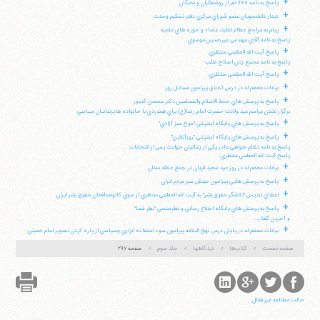
+
پاسخ به نامه 293 نفر از روشنفكران و نخبگان
+
ديدار دانشجويان عضو شوراي مركزي دفتر تحكيم وحدت
+
پيام به مراجع عظام تقليد، علماء و حوزه هاي علميه
پاسخ به نامه آقاي مهندس ميرحسين موسوي
+
پاسخ آيت الله العظمي منتظري:
پاسخ به نامه مجمع زنان اصلاح طلب
+
پاسخ آيت الله العظمي منتظري:
+
بيانات معظم له در درس اخلاق پيرامون مسائل روز
+
پاسخ به پرسش هاي حجة الاسلام والمسلمين دكتر محسن كديور
برگزار نشدن مراسم عيد ولادت حضرت امام رضا(ع) براي همدردي با خانواده هايزندانيان سياسي
+
پاسخ به پرسش هاي پايگاه اينترنتي "موج سبز آزادي"
+
پاسخ به پرسش هاي پايگاه اينترنتي "روزآنلاين"
پاسخ به نامه تظلم خواهي مادر يكي از زندانيان حوادث پس از انتخابات
پاسخ آيت الله العظمي منتظري:
+
بيانات معظم له در روز عيد سعيد قربان در جمع علاقه مندان
+
پاسخ به پرسش هايي پيرامون جنبش سبز مردم ايران
+
اعطاي تنديس "تلاشگر حقوق بشر" به آيت الله العظمي منتظري از سوي كانونمدافعان حقوق بشر ايران
+
پاسخ به پرسش هاي پايگاه اطلاع رساني و نظرسنجي "نظر شما"
و آخرين گفتار...
+
بيانات معظم له در پايان درس نهج البلاغه پيرامون سوء استفاده ابزاري وسياسي از پاره كردن تصوير امام خميني
صفحه نخست
کتاب‌ها
دیدگاهها
جلد سوم
صفحه ۲۹۷
حالت مطالعه غیر فعال