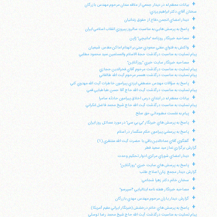
+
بيانات معظم له در ديدار جمعي از علاقه مندان مرحوم مهندس بازرگان
سخنان آقاي دكتر ابراهيم يزدي:
+
ديدار اعضاي انجمن دفاع از حقوق زندانيان
+
پاسخ به پرسش هايي به مناسبت سالروز پيروزي انقلاب اسلامي ايران
+
مصاحبه خبرنگار روزنامه "مانيچي" ژاپن
+
واكنش به فتواي مفتي سعودي مبني بر انهدام اماكن مقدس شيعيان
پيام تسليت به مناسبت درگذشت حجة الاسلام والمسلمين سيد محمود مطلبي
+
مصاحبه خبرنگار سايت خبري "روزآنلاين"
پيام تسليت به مناسبت درگذشت مرحوم آقاي فخرالدين حجازي
پيام تسليت به مناسبت درگذشت همسر مرحوم آيت الله طالقاني
+
پاسخ به سؤالات مهندس مصطفي ايزدي پيرامون خاطرات آيت الله مهدوي كني
پيام تسليت به مناسبت درگذشت آيت الله حاج آقا حسن طباطبايي قمي
+
بيانات معظم له در ابتداي درس اخلاق پيرامون حادثه سامرا
پيام تسليت به مناسبت درگذشت آيت الله حاج شيخ محمد فاضل لنكراني
+
پيام به نشست مطبوعاتي حق صلح
+
پاسخ به پرسش هاي خبرنگار "بي بي سي" در مورد مسائل روز ايران
+
پاسخ به پرسشي پيرامون حكم سنگسار در اسلام
+
گفتگوي آقاي عمادالدين باقي با حضرت آيت الله منتظري (1)
گزارش برگزاري نماز عيد سعيد فطر
+
ديدار اعضاي شوراي مركزي ادوار تحكيم وحدت
+
پاسخ به پرسش هاي سايت خبري "روزآنلاين"
گزارش ديدار مجمع زنان اصلاح طلب
+
سخنان خانم دكتر زهرا شجاعي:
+
مصاحبه خبرنگار هفته نامه ايتاليايي "اسپرسو"
+
گزارش ديدار ياران مرحوم مهندس مهدي بازرگان
+
پاسخ به پرسش هاي خانم درخشش (خبرنگار ايراني مقيم آمريكا)
پيام تسليت به مناسبت درگذشت آيت الله حاج شيخ محمد رضا توسلي