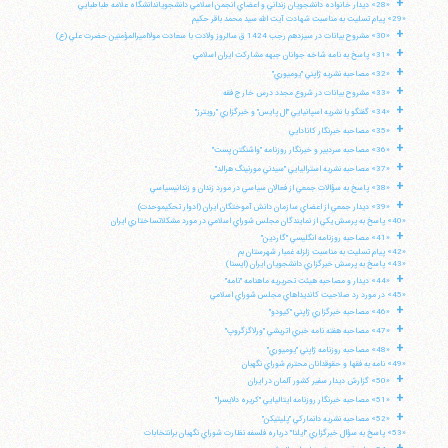
+
«28» ديدار خانواده دانشجويان زنداني و اعضاي انجمن اسلامي دانشجوياندانشگاه علامه طباطبايي
«29» پيام تسليت به مناسبت شهادت آيت الله سيد محمد باقر حكيم
+
«30» مشروح بيانات در سيزدهم رجب 1424 ق سالروز ولادت با سعادت مولااميرالمؤمنين حضرت علي (ع)
+
«31» پاسخ به نامه شاخه جوانان جبهه مشاركت ايران اسلامي
+
«32» مصاحبه نشريه ژاپني "يوميوري"
+
«33» مشروح بيانات در شروع مجدد درس خارج فقه
+
«34» گفتگو با نشريه اسپانيايي "ال پايس" و خبرگزاري "رويترز"
+
«35» مصاحبه خبرنگار كانادايي
+
«36» مصاحبه سردبير و خبرنگار روزنامه "واشنگتن پست"
+
«37» مصاحبه نشريه استراليايي "سيدني مورنينگ هرالد"
+
«38» پاسخ به سؤالات جمعي از فعالان سياسي در مورد زندان و زندانيسياسي
+
«39» ديدار جمعي از اعضاي سازمان دانش آموختگان ايران (ادوار تحكيموحدت)
«40» پاسخ به پرسش يكي از نمايندگان مجلس شوراي اسلامي در مورد مشكلاتساختاري ايران
+
«41» مصاحبه روزنامه انگليسي "گاردين"
«42» پيام تسليت به مناسبت زلزله غمبار شهرستان بم
«43» پاسخ به پرسش خبرگزاري دانشجويان ايران (ايسنا)
+
«44» ديدار و مصاحبه هيئت تحريريه ماهنامه "نامه"
«45» در مورد رد صلاحيت كانديداهاي مجلس شوراي اسلامي
+
«46» مصاحبه خبرگزاري ژاپني "كيودو"
+
«47» مصاحبه هفته نامه خبري اتريشي "ورلاگزگروپ"
+
«48» مصاحبه روزنامه ژاپني "يوميوري"
آیت‌الله منتظری
«49» نامه به فقها و حقوقدانان محترم شوراي نگهبان
وب سایت رسمی آیت‌الله منتظری
+
ایران
،
قم
،
میدان مصلّی، بلوار شهید محمّد منتظری، كوچه
«50» گزارش ديدار سفير كشور آلمان در ايران
شماره ٨
کد پستی: 3713744381
+
«51» مصاحبه خبرنگار روزنامه ايتاليايي "كريره دلايسرا"
+
«52» مصاحبه نشريه دانماركي "پليتيكن"
«53» پاسخ به سؤال خبرگزاري "ايلنا" درباره فلسفه نظارت شوراي نگهبان برانتخابات