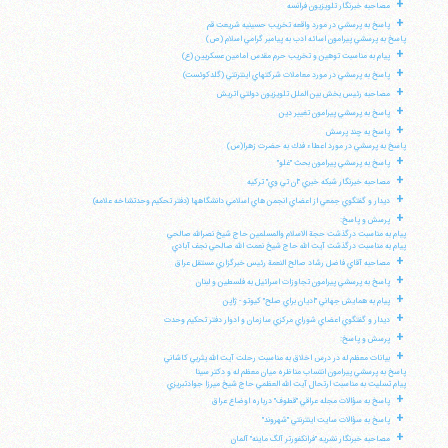
+
مصاحبه خبرنگار تلويزيون فرانسه
+
پاسخ به پرسشي در مورد واقعه تخريب حسينيه شريعت قم
پاسخ به پرسشي پيرامون اسائه ادب به پيامبر گرامي اسلام (ص)
+
پيام به مناسبت توهين و تخريب حرم مقدس امامين عسكريين (ع)
+
پاسخ به پرسشي در مورد معاملات شركتهاي اينترنتي (گلدكوئست)
+
مصاحبه رئيس بخش بين الملل تلويزيون دولتي اتريش
+
پاسخ به پرسشي پيرامون تغيير دين
+
پاسخ به چند پرسش
پاسخ به پرسشي در مورد اعطاء فدك به حضرت زهرا(س)
+
پاسخ به پرسشي پيرامون بحث "غلو"
+
مصاحبه خبرنگار شبكه خبري "ان تي وي" تركيه
+
ديدار و گفتگوي جمعي از اعضاي انجمن هاي اسلامي دانشگاهها (دفتر تحكيم وحدتشاخه علامه)
+
پرسش و پاسخ:
پيام به مناسبت درگذشت حجة الاسلام والمسلمين حاج شيخ نصرالله صالحي
پيام به مناسبت درگذشت آيت الله حاج شيخ نعمت الله صالحي نجف آبادي
+
مصاحبه آقاي فاضل رشاد صالح النعمة رئيس خبرگزاري مستقل عراق
+
پاسخ به پرسشي پيرامون تجاوزات اسرائيل به فلسطين و لبنان
+
پيام به همايش جهاني "اديان براي صلح" كيوتو - ژاپن
+
ديدار و گفتگوي اعضاي شوراي مركزي سازمان و ادوار دفتر تحكيم وحدت
+
پرسش و پاسخ:
+
بيانات معظم له در درس اخلاق به مناسبت رحلت آيت الله يثربي كاشاني
پاسخ به پرسشي پيرامون انتساب مناظره ميان معظم له و دكتر سينا
پيام تسليت به مناسبت ارتحال آيت الله العظمي حاج شيخ ميرزا جوادتبريزي
+
پاسخ به سؤالات مجله عراقي "قطوف" درباره اوضاع عراق
+
پاسخ به سؤالات سايت اينترنتي "شهروند"
+
مصاحبه خبرنگار نشريه "فرانكفورتر آلگ ماينه" آلمان