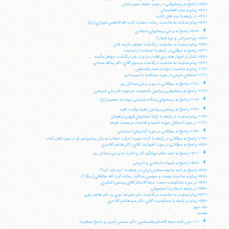
«60» پاسخ به پرسشهايي در مورد خليفه سوم عثمان
«61» پيام به ملت افغانستان
«62» در رابطه با ديه اهل كتاب
«63» پيام تسليت به مناسبت رحلت حضرت آيت الله العظمي شيرازي (ره)
+
«64» پاسخ به برخي پرسشهاي اعتقادي
«65» چرا اعتراض و چرا انتقاد؟
«66» پيام تسليت به مناسبت درگذشت خواهر مكرمه شان
«67» پاسخ به سؤالي در رابطه با استفاده از اينترنت
«68» تشكر از اظهار همدردي اقشار مردم در غم درگذشت خواهر مكرمه
«69» پيام تسليت به مناسبت درگذشت مرحوم آقاي دكتر يدالله سحابي
«70» پيام به مناسبت حوادث غمبار فلسطين
«71» استفتاي شرعي در مورد مصافحه با غيرمحارم
+
«72» پاسخ به سؤالاتي در مورد برخي مسائل روز
«73» پاسخ به پرسشهايي پيرامون شخصيت مرحوم دكتر علي شريعتي
+
«74» پاسخ به پرسشهاي پايگاه اينترنتي چهارده معصوم (ع)
+
«75» پاسخ به پرسشي پيرامون نظريه ولايت فقيه
«76» پيام تسليت در رابطه با زلزله استانهاي قزوين و همدان
«77» در مورد استقلال حوزه علميه و قداست مرجعيت شيعه
+
«78» پاسخ به سؤالاتي در مورد آزاديهاي اجتماعي
«79» پاسخ به سؤالاتي در رابطه با آيات سوره احزاب خطاب به زنان پيامبر(ص)و در مورد اهل كتاب
«80» پاسخ به سؤالاتي در مورد اظهارات آقاي دكتر هاشم آقاجري
+
«81» پاسخ به نامه خانم مهرانگيز كار و اشاره به برخي مسائل روز
+
«82» پاسخ به شبهات اعتقادي و تاريخي
«83» پاسخ به نامه جامعه معلمان ايران در رابطه با: "چه بايد كرد؟"
«84» پيام به مناسبت بيست و سومين سالگرد رحلت آيت الله طالقاني (ره)(1)
«85» در مورد محكوميت مجدد حجة الاسلام آقاي يوسفي اشكوري
«86» در رابطه با نظارت استصوابي
«87» پيام تسليت به مناسبت درگذشت دكتر عليرضا نوري و دكتر هاشم زهي
«88» پيام در رابطه با محكوميت آقاي دكتر سيدهاشم آقاجري
جلد دوم
مقدمه:
+
«1» متن نامه حجة الاسلام والمسلمين دكتر محسن كديور و پاسخ معظم له