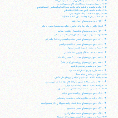
«32» پاسخ به نامه جمعي از شاگردان در مورد شروع درس فقه
«33» در مورد محكوميت حجة الاسلام آقاي يوسفي اشكوري
«34» پيام به مناسبت درگذشت والده مكرمه حجة الاسلام والمسلمين آقايعبدالله نوري
«35» پيام به مناسبت شروع مجدد انتفاضه فلسطين
«36» در مورد مصاحبه با رسانه هاي خارجي
«37» پاسخ به برخي شايعات در مورد كتاب "خاطرات"
+
«38» پاسخ به پرسشهاي ارسال شده
+
[ مانع تراشي در برابر اصلاحات خاتمي و رفراندوم به عنوان آخرين راه حل]
+
«39» پاسخ به پرسشهاي دانشجويان دانشگاه اميركبير
«40» اتهامات نارواي آقاي مصباح يزدي به نيروهاي ملي مذهبي
+
«41» پاسخ به پرسشهاي انجمن اسلامي دانشجويان دانشگاه اميركبير
+
«42» پاسخ به پرسشهاي جمعي از دانشجويان تهران
«43» پاسخ به استفتاء در مورد گفتگوي تمدنها
+
«44» به مناسبت سالگرد پيروزي انقلاب اسلامي
+
«45» پاسخ به پرسشهاي مجله ديدگاه (چاپ كانادا)
+
«46» پاسخ به پرسشهاي روزنامه داچ (چاپ هلند)
«47» پاسخ به پرسشهايي پيرامون رفراندوم
+
«48» انگيزه چاپ و انتشار كتاب خاطرات
«49» پاسخ به پرسشهاي مجله سيما
«50» پيام به مناسبت بازداشتهاي سياسي نيروهاي ملي مذهبي
+
«51» پاسخ به سؤالات شرعي خانواده هاي بازداشت شدگان سياسي
«52» پپام به مناسبت فاجعه دردناك سقوط هواپيما
«53» مصاحبه پس از شركت در انتخابات رياست جمهوري
+
«54» پاسخ به پرسشهاي روزنامه فرانسوي امانيته
+
«55» درباره ماده قانوني اهانت به مقدسات و سب النبي
+
«56» پاسخ به پرسشهاي حجة الاسلام والمسلمين آقاي دكتر محسن كديور
+
«57» پاسخ به پرسشهاي جمعي از مقلدين
+
«58» پاسخ به پرسشهاي جامعه معلمان ايران
«59» پاسخ به پرسش راديو آزادي پيرامون تحولات افغانستان