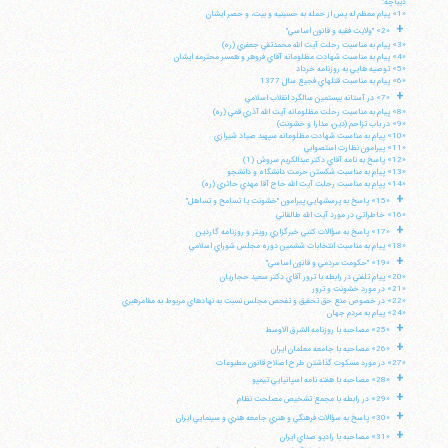
ديباچه:
«1» پيام معظم له پس از حمله به حسينيه و بيت، و حصر ايشان
+
«2» "ولايت فقيه و قانون اساسي"
«3» پيام به مناسبت رحلت آيت الله محمدتقي جعفري (ره)
«4» پيام به مناسبت شهادت مظلومانه آقاي فروهر و همسر محترمه ايشان
«5» توصيه هايي به روزنامه خرداد
«6» پيام به مناسبت قتلهاي فجيع سال 1377
+
«7» در آستانه بيستمين سالگرد انقلاب اسلامي
«8» پيام به مناسبت رحلت مظلومانه آيت الله آذري قمي (ره)
«9» در باب تزاحم (دين، مدارا و خشونت)
«10» پيام به مناسبت شهادت مظلومانه سپهبد صياد شيرازي
«11» پيرامون نظارت استصوابي
«12» پاسخ به نامه آقاي دكتر عبدالكريم سروش (1)
«13» پيام به مناسبت شكستن حرمت دانشگاه و دانشجو
«14» پپام به مناسبت رحلت آيت الله حاج آقا مهدي حائري (ره)
+
«15» پاسخ به پرسشهايي پيرامون "خشونت يا تسامح و تساهل"
«16» خاطراتي در مورد آيت الله طالقاني
+
«17» پاسخ به سؤالات كتبي خبرگزاري رويتر و روزنامه گاردين
«18» پيام به مناسبت انتخابات ششمين دوره مجلس شوراي اسلامي
+
«19» "حكومت مردمي و قانون اساسي"
«20» پيام تلفني در رابطه با ترور آقاي دكتر سعيد حجاريان
«21» در مورد خشونت و ترور
«22» در خصوص منع حق تحقيق و تفحص مجلس نسبت به نهادهاي مربوط به مقامرهبري
«24» پيام به مردم جهان
+
«25» مصاحبه با روزنامه الشرق الاوسط
+
«26» مصاحبه با جامعه معلمان ايران
«27» در مورد مسكوت گذاشتن طرح اصلاح قانون مطبوعات
+
«28» مصاحبه با هفته نامه اسپانيايي تيمپو
+
«29» در رابطه با مجمع تشخيص مصلحت نظام
+
«30» پاسخ به سؤالات فرهنگي و هنري جامعه هنري و سينمايي ايران
+
«31» مصاحبه با راديو صداي ايران