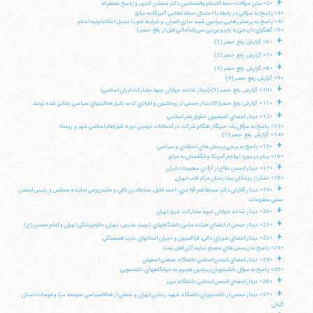
+
«2» متن سؤالات حجة الاسلام والمسلمين دكتر محسن كديور و پاسخ معظم له
«3» پاسخ به سؤالي در رابطه با احتمال حمله نظامي آمريكا به عراق
«4» پاسخ به پرسش هايي پيرامون شبيه سازي انسان، و شرايط لغو يا تبديل احكاماوليه اسلام
«5» گفتگوي تاريخي با راديو بي بي سي (ساعاتي قبل از رفع حصر)
+
«6» گزارش رفع حصر (1)
+
«7» گزارش رفع حصر (2)
+
«8» گزارش رفع حصر (3)
«9» گزارش رفع حصر (4)
+
«10» گزارش رفع حصر (5) (ديدار شاخه جوانان جبهه مشاركت ايران اسلامي)
+
«11» گزارش رفع حصر(6) ديدار جمعي از روحانيون و افرادي كه به دليل فعاليتهاي سياسي زنداني شده بودند.
+
«12» ديدار اعضاي كميسيون حقوق بشر اسلامي
«13» پاسخ به سؤال يك خبرنگار هنگام شركت در انتخابات دومين دوره شوراهاياسلامي شهر و روستا
«14» گزارش رفع حصر (7)
+
«15» پاسخ به برخي پرسش هاي اعتقادي و سياسي
«16» پيام در مورد تهاجم آمريكا و انگلستان به عراق
+
«17» ديدار انجمن دفاع از آزادي مطبوعات ايران
«18» تشكر از پزشكان بيمارستان مركز قلب تهران
+
«19» ديدار آقايان دكتر سيدهاشم آقاجري، احمد قابل، عمادالدين باقي و عليمزروعي نماينده مجلس و رئيس انجمن
صنفي مطبوعات
+
«20» ديدار شاخه جوانان جبهه مشاركت شرق تهران
+
«21» ديدار جمعي از اعضاي هيئت علمي دانشگاههاي: تربيت مدرس، تهران، علومپزشكي تهران و امام حسين (ع)
+
«22» ديدار اعضاي شوراي عالي، فراكسيون و دبيران استانهاي حزب همبستگي
«23» پاسخ به پرسش هاي مجمع نمايندگان اهل سنت
+
«24» ديدار اعضاي انجمن اسلامي دانشگاه صنعتي اصفهان
«25» پاسخ به سؤال دانشجويان پيرامون هجوم به خوابگاههاي دانشجويي
+
«26» ديدار اعضاي انجمن اسلامي دانشگاه تبريز
+
«27» ديدار جمعي از دانشجويان دانشگاه شهيد رجايي تهران و جمعي از فعالانسياسي صومعه سرا و فومنات استان
گيلان