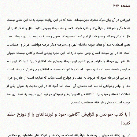
صفحه ۲۹۲
فرورفتن در آن برای درک معارف دین می‎داند. تفقه که در این روایت می‎فرماید به این معنی نیست
که همگی علم فقه را فراگیرند و فقیه شوند. انسان سه مرحله وجودی دارد: عقل و تفکر که با آن
مآل اندیشی می‎کند و حیوانات از این نعمت محرومند؛ اصول و معارف مربوط به این مرحله است
یعنی اعتقاد به مبدأ و معاد، نبوت، ملائکه الهی و...؛ مرحله دیگر مرحله عواطف، غرائز و احساسات
است که در این مرحله انسان نوعی تجرد دارد اما این تجرد برزخی است و کامل نیست؛ حیوان
ها هم این مرحله را دارند. برای تنظیم این مرحله وجودی علم اخلاق کاربرد دارد که این علم
می‎گوید: عاطفه، محبت و غیرت خوب است و خشونت، حسد، بداخلاقی و بی غیرتی ناپسند است؛
و در پی آن مرحله سوم که مربوط به اعضاء و جوارح است می‎آید که عبارت است از حلال و حرام
خدا و اوامر و نواهی که علم فقه متصدی آن است. اما آنچه که در این حدیث به عنوان یکی از
کمالات دانسته و می‎فرماید: "التفقه فی الدین" یعنی فرورفتن در فهم دین مربوط به همه این سه
مرحله است و معنی اش فقه اصطلاحی نیست.
[ با کتاب خواندن و افزایش آگاهی، خود و فرزندانتان را از دوزخ حفظ
کنید]
در این زمانه که جهان را رسانه ها فراگرفته است، سایت ها و شبکه های ماهواره ای مختلفی