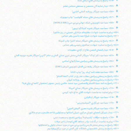
+
«54» پاسخ به پرسش هاي ارسال شده
+
«55» ديدار نمايندگان متحصن و مستعفي مجلس ششم
+
«56» مصاحبه خبرنگار روزنامه آلماني "اشترن"
تلفن 37740011-25-98+ تا 14
+
«57» پاسخ به پرسش هاي مجله "فلوشيپ" چاپ نيويورك
فکس
37740015-25-98+
+
«58» مصاحبه تلويزيوني شبكه جهاني بي بي سي (WORLD BBC)
+
«59» مصاحبه خبرنگار نشريه "شيكاگو تريبون"
«60» پيام به مناسبت شهادت مظلومانه عزاداران حسيني در روز عاشورا
«61» پاسخ به تسليت شهادت شيخ احمد ياسين رهبر حماس
+
«62» پاسخ به پرسش هاي خبرنگار مجله "تايم" چاپ آمريكا
«63» پاسخ به تسليت شهادت عبدالعزيز رنتيسي رهبر حماس
+
«64» ديدار اعضاي انجمن دفاع از آزادي مطبوعات
+
«65» مصاحبه دكتر "ودگ" خبرنگار آلماني بخش غربي صداي آلمان و خانم "گارين"خبرنگار نشريه دويچه آلمان
+
«66» پاسخ به پرسش هايي پيرامون مجازاتهاي اسلامي
+
«67» مصاحبه خبرنگار روابط بين الملل تلويزيون اتريش (ORF)
+
«68» مصاحبه هفته نامه "پيك روز" چاپ كانادا
«69» پاسخ به پرسشي پيرامون مطلب مندرج در كتاب "تتمة الاعلام"
«70» پاسخ به پرسشي پيرامون مطلبي در روزنامه كيهان
«71» پاسخ به نامه حجة الاسلام والمسلمين سيد محمد خاتمي رئيس جمهور تحتعنوان "نامه اي براي فردا"
+
«72» پاسخ به پرسش هاي خبرنگار صداي آمريكا
«73» پيام تسليت به مناسبت شهادت آقاي حاج داود كريمي
+
«74» مصاحبه خبرنگار ايتاليايي
+
«75» مصاحبه خبرگزاري "آسوشيتدپرس"
+
«76» مصاحبه خبرنگار نشريه مصري "الوطن العربي"
«77» ديدار دبيركل، اعضاي شوراي مركزي، دبيران استانها و مسئولين شاخه هايحزب مردم سالاري
+
«78» پاسخ به سؤالات "راديو فردا" پيرامون تشيع و مرجعيت ديني
«79» پيام به مناسبت درگذشت برادر مجاهد آقاي ابوعمار ياسر عرفات
«80» پاسخ به پرسش بخش فارسي راديو بي بي سي در مورد حجاب بانوان و اشتغالآنها
«81» پاسخ به پرسش دانشجويان دانشگاه كلن آلمان در مورد برگزاريرفراندوم