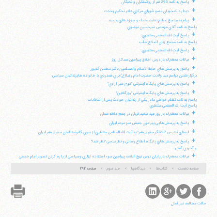
+
پاسخ به نامه 293 نفر از روشنفكران و نخبگان
+
ديدار دانشجويان عضو شوراي مركزي دفتر تحكيم وحدت
+
پيام به مراجع عظام تقليد، علماء و حوزه هاي علميه
پاسخ به نامه آقاي مهندس ميرحسين موسوي
+
پاسخ آيت الله العظمي منتظري:
پاسخ به نامه مجمع زنان اصلاح طلب
+
پاسخ آيت الله العظمي منتظري:
+
بيانات معظم له در درس اخلاق پيرامون مسائل روز
+
پاسخ به پرسش هاي حجة الاسلام والمسلمين دكتر محسن كديور
برگزار نشدن مراسم عيد ولادت حضرت امام رضا(ع) براي همدردي با خانواده هايزندانيان سياسي
+
پاسخ به پرسش هاي پايگاه اينترنتي "موج سبز آزادي"
+
پاسخ به پرسش هاي پايگاه اينترنتي "روزآنلاين"
پاسخ به نامه تظلم خواهي مادر يكي از زندانيان حوادث پس از انتخابات
پاسخ آيت الله العظمي منتظري:
+
بيانات معظم له در روز عيد سعيد قربان در جمع علاقه مندان
+
پاسخ به پرسش هايي پيرامون جنبش سبز مردم ايران
+
اعطاي تنديس "تلاشگر حقوق بشر" به آيت الله العظمي منتظري از سوي كانونمدافعان حقوق بشر ايران
+
پاسخ به پرسش هاي پايگاه اطلاع رساني و نظرسنجي "نظر شما"
و آخرين گفتار...
+
بيانات معظم له در پايان درس نهج البلاغه پيرامون سوء استفاده ابزاري وسياسي از پاره كردن تصوير امام خميني
صفحه نخست
کتاب‌ها
دیدگاهها
جلد سوم
صفحه ۲۹۲
حالت مطالعه غیر فعال