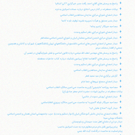
+
پاسخ به پرسش هاي آقاي احمد رأفت مدير خبرگزاري "آكي" ايتاليا
+
بيانات معظم له در آغاز درس اخلاق درباره حملات اسرائيل به غزه
+
ديدار اعضاي شوراي مركزي سازمان مجاهدين انقلاب اسلامي
+
ديدار مدير مسئول و هيأت تحريريه نشريه توقيف شده "نامه"
+
مصاحبه خبرنگار "راديو زمانه"
+
ديدار اعضاي شوراي مركزي دفتر تحكيم وحدت
+
ديدار شوراي مركزي انجمن اسلامي معلمان ايران و شوراي انجمن اسلامي معلمانقم
+
ديدار جمعي از اعضاي انجمن هاي اسلامي دانشجويان دانشگاههاي تهران (دانشگاههنر)، شهركرد و كاشان و همچنين
جمعي از اقشار مختلف مردم
+
پاسخ به پرسش هاي مهندس لطف الله ميثمي درباره قانون اساسي و نقش شوراينگهبان در تفسير آن
+
پاسخ به پرسش هاي "گاهنامه اطلاع" پيرامون تشكيك درباره كتاب خاطرات معظمله
+
ديدار اعضاي شوراي مركزي دفتر تحكيم وحدت
+
ديدار اعضاي سازمان مجاهدين انقلاب اسلامي
+
گزارش برگزاري نماز عيد سعيد فطر
+
ديدار اعضاي مجمع نيروهاي خط امام
+
مصاحبه روزنامه "ماينيچي" ژاپن به مناسبت سي امين سالگرد انقلاب اسلامي
بيانات معظم له در سالروز شهادت حضرت امام جعفر صادق (ع)
+
ديدار اعضاي "پويش دعوت از خاتمي"
+
مصاحبه خبرنگار شبكه "الجزيره" به مناسبت سي امين سالگرد پيروزي انقلاباسلامي
+
ديدار گروه "اصلاح طلبان كرد"
+
ملاقات اعضاي سازمان دانش آموختگان ايران (ادوار تحكيم وحدت)، حزب جامعهمدني استان همدان و انجمن اسلامي
دانشگاه بوعلي سينا
ديدار دو تن از علماي اهل سنت سيستان و بلوچستان
+
پيام پيرامون قتل عام مردم مظلوم غزه به دست اسرائيل غاصب
پيام تسليت به مناسبت درگذشت آيت الله جمي