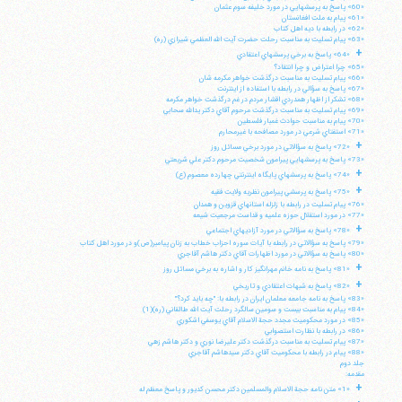
«60» پاسخ به پرسشهايي در مورد خليفه سوم عثمان
«61» پيام به ملت افغانستان
«62» در رابطه با ديه اهل كتاب
«63» پيام تسليت به مناسبت رحلت حضرت آيت الله العظمي شيرازي (ره)
+
«64» پاسخ به برخي پرسشهاي اعتقادي
«65» چرا اعتراض و چرا انتقاد؟
«66» پيام تسليت به مناسبت درگذشت خواهر مكرمه شان
«67» پاسخ به سؤالي در رابطه با استفاده از اينترنت
«68» تشكر از اظهار همدردي اقشار مردم در غم درگذشت خواهر مكرمه
«69» پيام تسليت به مناسبت درگذشت مرحوم آقاي دكتر يدالله سحابي
«70» پيام به مناسبت حوادث غمبار فلسطين
«71» استفتاي شرعي در مورد مصافحه با غيرمحارم
+
«72» پاسخ به سؤالاتي در مورد برخي مسائل روز
«73» پاسخ به پرسشهايي پيرامون شخصيت مرحوم دكتر علي شريعتي
+
«74» پاسخ به پرسشهاي پايگاه اينترنتي چهارده معصوم (ع)
+
«75» پاسخ به پرسشي پيرامون نظريه ولايت فقيه
«76» پيام تسليت در رابطه با زلزله استانهاي قزوين و همدان
«77» در مورد استقلال حوزه علميه و قداست مرجعيت شيعه
+
«78» پاسخ به سؤالاتي در مورد آزاديهاي اجتماعي
«79» پاسخ به سؤالاتي در رابطه با آيات سوره احزاب خطاب به زنان پيامبر(ص)و در مورد اهل كتاب
«80» پاسخ به سؤالاتي در مورد اظهارات آقاي دكتر هاشم آقاجري
+
«81» پاسخ به نامه خانم مهرانگيز كار و اشاره به برخي مسائل روز
+
«82» پاسخ به شبهات اعتقادي و تاريخي
«83» پاسخ به نامه جامعه معلمان ايران در رابطه با: "چه بايد كرد؟"
«84» پيام به مناسبت بيست و سومين سالگرد رحلت آيت الله طالقاني (ره)(1)
«85» در مورد محكوميت مجدد حجة الاسلام آقاي يوسفي اشكوري
«86» در رابطه با نظارت استصوابي
«87» پيام تسليت به مناسبت درگذشت دكتر عليرضا نوري و دكتر هاشم زهي
«88» پيام در رابطه با محكوميت آقاي دكتر سيدهاشم آقاجري
جلد دوم
مقدمه:
+
«1» متن نامه حجة الاسلام والمسلمين دكتر محسن كديور و پاسخ معظم له