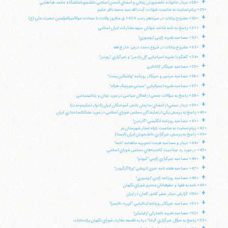
+
«28» ديدار خانواده دانشجويان زنداني و اعضاي انجمن اسلامي دانشجوياندانشگاه علامه طباطبايي
«29» پيام تسليت به مناسبت شهادت آيت الله سيد محمد باقر حكيم
+
«30» مشروح بيانات در سيزدهم رجب 1424 ق سالروز ولادت با سعادت مولااميرالمؤمنين حضرت علي (ع)
+
«31» پاسخ به نامه شاخه جوانان جبهه مشاركت ايران اسلامي
+
«32» مصاحبه نشريه ژاپني "يوميوري"
+
«33» مشروح بيانات در شروع مجدد درس خارج فقه
+
«34» گفتگو با نشريه اسپانيايي "ال پايس" و خبرگزاري "رويترز"
+
«35» مصاحبه خبرنگار كانادايي
+
«36» مصاحبه سردبير و خبرنگار روزنامه "واشنگتن پست"
+
«37» مصاحبه نشريه استراليايي "سيدني مورنينگ هرالد"
+
«38» پاسخ به سؤالات جمعي از فعالان سياسي در مورد زندان و زندانيسياسي
+
«39» ديدار جمعي از اعضاي سازمان دانش آموختگان ايران (ادوار تحكيموحدت)
«40» پاسخ به پرسش يكي از نمايندگان مجلس شوراي اسلامي در مورد مشكلاتساختاري ايران
+
«41» مصاحبه روزنامه انگليسي "گاردين"
«42» پيام تسليت به مناسبت زلزله غمبار شهرستان بم
«43» پاسخ به پرسش خبرگزاري دانشجويان ايران (ايسنا)
+
«44» ديدار و مصاحبه هيئت تحريريه ماهنامه "نامه"
«45» در مورد رد صلاحيت كانديداهاي مجلس شوراي اسلامي
+
«46» مصاحبه خبرگزاري ژاپني "كيودو"
+
«47» مصاحبه هفته نامه خبري اتريشي "ورلاگزگروپ"
+
«48» مصاحبه روزنامه ژاپني "يوميوري"
«49» نامه به فقها و حقوقدانان محترم شوراي نگهبان
آیت‌الله منتظری
+
وب سایت رسمی آیت‌الله منتظری
«50» گزارش ديدار سفير كشور آلمان در ايران
ایران
،
قم
،
میدان مصلّی، بلوار شهید محمّد منتظری، كوچه
+
«51» مصاحبه خبرنگار روزنامه ايتاليايي "كريره دلايسرا"
شماره ٨
کد پستی: 3713744381
+
«52» مصاحبه نشريه دانماركي "پليتيكن"
«53» پاسخ به سؤال خبرگزاري "ايلنا" درباره فلسفه نظارت شوراي نگهبان برانتخابات