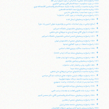
«32» پاسخ به نامه جمعي از شاگردان در مورد شروع درس فقه
«33» در مورد محكوميت حجة الاسلام آقاي يوسفي اشكوري
«34» پيام به مناسبت درگذشت والده مكرمه حجة الاسلام والمسلمين آقايعبدالله نوري
«35» پيام به مناسبت شروع مجدد انتفاضه فلسطين
«36» در مورد مصاحبه با رسانه هاي خارجي
«37» پاسخ به برخي شايعات در مورد كتاب "خاطرات"
+
«38» پاسخ به پرسشهاي ارسال شده
+
[ مانع تراشي در برابر اصلاحات خاتمي و رفراندوم به عنوان آخرين راه حل]
+
«39» پاسخ به پرسشهاي دانشجويان دانشگاه اميركبير
«40» اتهامات نارواي آقاي مصباح يزدي به نيروهاي ملي مذهبي
+
«41» پاسخ به پرسشهاي انجمن اسلامي دانشجويان دانشگاه اميركبير
+
«42» پاسخ به پرسشهاي جمعي از دانشجويان تهران
«43» پاسخ به استفتاء در مورد گفتگوي تمدنها
+
«44» به مناسبت سالگرد پيروزي انقلاب اسلامي
+
«45» پاسخ به پرسشهاي مجله ديدگاه (چاپ كانادا)
+
«46» پاسخ به پرسشهاي روزنامه داچ (چاپ هلند)
«47» پاسخ به پرسشهايي پيرامون رفراندوم
+
«48» انگيزه چاپ و انتشار كتاب خاطرات
«49» پاسخ به پرسشهاي مجله سيما
«50» پيام به مناسبت بازداشتهاي سياسي نيروهاي ملي مذهبي
+
«51» پاسخ به سؤالات شرعي خانواده هاي بازداشت شدگان سياسي
«52» پپام به مناسبت فاجعه دردناك سقوط هواپيما
«53» مصاحبه پس از شركت در انتخابات رياست جمهوري
+
«54» پاسخ به پرسشهاي روزنامه فرانسوي امانيته
+
«55» درباره ماده قانوني اهانت به مقدسات و سب النبي
+
«56» پاسخ به پرسشهاي حجة الاسلام والمسلمين آقاي دكتر محسن كديور
+
«57» پاسخ به پرسشهاي جمعي از مقلدين
+
«58» پاسخ به پرسشهاي جامعه معلمان ايران
«59» پاسخ به پرسش راديو آزادي پيرامون تحولات افغانستان