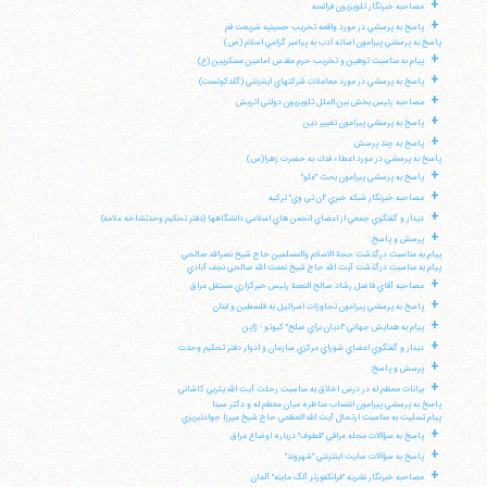
+
مصاحبه خبرنگار تلويزيون فرانسه
+
پاسخ به پرسشي در مورد واقعه تخريب حسينيه شريعت قم
پاسخ به پرسشي پيرامون اسائه ادب به پيامبر گرامي اسلام (ص)
+
پيام به مناسبت توهين و تخريب حرم مقدس امامين عسكريين (ع)
+
پاسخ به پرسشي در مورد معاملات شركتهاي اينترنتي (گلدكوئست)
+
مصاحبه رئيس بخش بين الملل تلويزيون دولتي اتريش
+
پاسخ به پرسشي پيرامون تغيير دين
+
پاسخ به چند پرسش
پاسخ به پرسشي در مورد اعطاء فدك به حضرت زهرا(س)
+
پاسخ به پرسشي پيرامون بحث "غلو"
+
مصاحبه خبرنگار شبكه خبري "ان تي وي" تركيه
+
ديدار و گفتگوي جمعي از اعضاي انجمن هاي اسلامي دانشگاهها (دفتر تحكيم وحدتشاخه علامه)
+
پرسش و پاسخ:
پيام به مناسبت درگذشت حجة الاسلام والمسلمين حاج شيخ نصرالله صالحي
پيام به مناسبت درگذشت آيت الله حاج شيخ نعمت الله صالحي نجف آبادي
+
مصاحبه آقاي فاضل رشاد صالح النعمة رئيس خبرگزاري مستقل عراق
+
پاسخ به پرسشي پيرامون تجاوزات اسرائيل به فلسطين و لبنان
+
پيام به همايش جهاني "اديان براي صلح" كيوتو - ژاپن
+
ديدار و گفتگوي اعضاي شوراي مركزي سازمان و ادوار دفتر تحكيم وحدت
+
پرسش و پاسخ:
+
بيانات معظم له در درس اخلاق به مناسبت رحلت آيت الله يثربي كاشاني
پاسخ به پرسشي پيرامون انتساب مناظره ميان معظم له و دكتر سينا
پيام تسليت به مناسبت ارتحال آيت الله العظمي حاج شيخ ميرزا جوادتبريزي
+
پاسخ به سؤالات مجله عراقي "قطوف" درباره اوضاع عراق
+
پاسخ به سؤالات سايت اينترنتي "شهروند"
+
مصاحبه خبرنگار نشريه "فرانكفورتر آلگ ماينه" آلمان