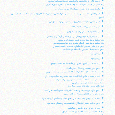
+
توصيه هايي به دانشمندان، نوانديشان و پژوهشگران علوم اسلامي
پيام تسليت به مناسبت درگذشت حجة الاسلام والمسلمين آقاي مسافري
+
بيانات معظم له در ابتداي درس اخلاق پيرامون مسائل غزه
+
ديدار اقشار مختلف مردم نجف آباد با معظم له در اعتراض به برخورد دادگاهويژه روحانيت با حجة الاسلام آقاي
قيصري
+
ديدار جمعي از دوستان و ياران زنده ياد مرحوم مهندس بازرگان
+
ديدار دانشجويان دفتر تحكيم وحدت
+
ديدار اقشار مختلف مردم در روز 22 بهمن
+
ديدار جمعي از خانم هاي فعال در امور سياسي، فرهنگي و اجتماعي
پيام تسليت به مناسبت رحلت همسر حضرت امام خميني؛
پيام تسليت به مناسبت ارتحال حضرت آيت الله العظمي بهجت؛
پاسخ به پرسشي پيرامون كانديداهاي انتخابات رياست جمهوري
پاسخ به دو پرسش پيرامون رعايت قوانين انتخابات
+
پرسش اول:
+
پرسش دوم:
+
پيام معظم له پيرامون دهمين دوره انتخابات رياست جمهوري
+
پاسخ به پرسش هاي خبرنگار صداي آمريكا
بيانات معظم له پس از شركت در انتخابات دهمين دوره رياست جمهوري
+
پيام در رابطه با نتايج انتخابات رياست جمهوري و حوادث پس از آن
پيام در اعتراض به عملكرد نامناسب مسئولان و سركوب مردم
پاسخ به نامه فرزند دكتر سعيد حجاريان
نامه تظلم خواهي فرزند دكتر سعيد حجاريان:
+
پاسخ هاي به پرسش هاي حجة الاسلام والمسلمين دكتر محسن كديور
پيام در اعتراض به كشتار مسلمانان در كشور چين
+
اعتراض به توهين و مزاحمت براي حجج اسلام والمسلمين كروبي و نوري
+
پاسخ به نامه جمعي از نخبگان و شخصيت هاي فرهنگي و سياسي
+
پيام در اعتراض به دادگاههاي فرمايشي
پيام به مناسبت درگذشت آقاي حاج حسن مهرآبادي