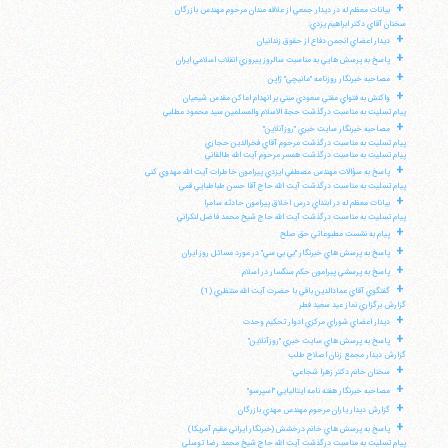
+
بيانات معظم له در ديدار جمعي از علاقه مندان مرحوم مهندس بازرگان
سخنان آقاي دكتر ابراهيم يزدي:
+
ديدار اعضاي انجمن دفاع از حقوق زندانيان
+
پاسخ به پرسش هايي به مناسبت سالروز پيروزي انقلاب اسلامي ايران
+
مصاحبه خبرنگار روزنامه "مانيچي" ژاپن
+
واكنش به فتواي مفتي سعودي مبني بر انهدام اماكن مقدس شيعيان
پيام تسليت به مناسبت درگذشت حجة الاسلام والمسلمين سيد محمود مطلبي
+
مصاحبه خبرنگار سايت خبري "روزآنلاين"
پيام تسليت به مناسبت درگذشت مرحوم آقاي فخرالدين حجازي
پيام تسليت به مناسبت درگذشت همسر مرحوم آيت الله طالقاني
+
پاسخ به سؤالات مهندس مصطفي ايزدي پيرامون خاطرات آيت الله مهدوي كني
پيام تسليت به مناسبت درگذشت آيت الله حاج آقا حسن طباطبايي قمي
+
بيانات معظم له در ابتداي درس اخلاق پيرامون حادثه سامرا
پيام تسليت به مناسبت درگذشت آيت الله حاج شيخ محمد فاضل لنكراني
+
پيام به نشست مطبوعاتي حق صلح
+
پاسخ به پرسش هاي خبرنگار "بي بي سي" در مورد مسائل روز ايران
+
پاسخ به پرسشي پيرامون حكم سنگسار در اسلام
+
گفتگوي آقاي عمادالدين باقي با حضرت آيت الله منتظري (1)
گزارش برگزاري نماز عيد سعيد فطر
+
ديدار اعضاي شوراي مركزي ادوار تحكيم وحدت
+
پاسخ به پرسش هاي سايت خبري "روزآنلاين"
گزارش ديدار مجمع زنان اصلاح طلب
+
سخنان خانم دكتر زهرا شجاعي:
+
مصاحبه خبرنگار هفته نامه ايتاليايي "اسپرسو"
+
گزارش ديدار ياران مرحوم مهندس مهدي بازرگان
+
پاسخ به پرسش هاي خانم درخشش (خبرنگار ايراني مقيم آمريكا)
پيام تسليت به مناسبت درگذشت آيت الله حاج شيخ محمد رضا توسلي