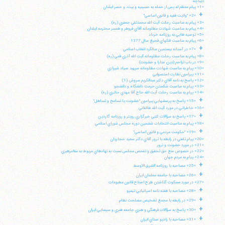
ديباچه:
«1» پيام معظم له پس از حمله به حسينيه و بيت، و حصر ايشان
+
«2» "ولايت فقيه و قانون اساسي"
«3» پيام به مناسبت رحلت آيت الله محمدتقي جعفري (ره)
«4» پيام به مناسبت شهادت مظلومانه آقاي فروهر و همسر محترمه ايشان
«5» توصيه هايي به روزنامه خرداد
«6» پيام به مناسبت قتلهاي فجيع سال 1377
+
«7» در آستانه بيستمين سالگرد انقلاب اسلامي
«8» پيام به مناسبت رحلت مظلومانه آيت الله آذري قمي (ره)
«9» در باب تزاحم (دين، مدارا و خشونت)
«10» پيام به مناسبت شهادت مظلومانه سپهبد صياد شيرازي
«11» پيرامون نظارت استصوابي
«12» پاسخ به نامه آقاي دكتر عبدالكريم سروش (1)
«13» پيام به مناسبت شكستن حرمت دانشگاه و دانشجو
«14» پپام به مناسبت رحلت آيت الله حاج آقا مهدي حائري (ره)
+
«15» پاسخ به پرسشهايي پيرامون "خشونت يا تسامح و تساهل"
«16» خاطراتي در مورد آيت الله طالقاني
+
«17» پاسخ به سؤالات كتبي خبرگزاري رويتر و روزنامه گاردين
«18» پيام به مناسبت انتخابات ششمين دوره مجلس شوراي اسلامي
+
«19» "حكومت مردمي و قانون اساسي"
«20» پيام تلفني در رابطه با ترور آقاي دكتر سعيد حجاريان
«21» در مورد خشونت و ترور
«22» در خصوص منع حق تحقيق و تفحص مجلس نسبت به نهادهاي مربوط به مقامرهبري
«24» پيام به مردم جهان
+
«25» مصاحبه با روزنامه الشرق الاوسط
+
«26» مصاحبه با جامعه معلمان ايران
«27» در مورد مسكوت گذاشتن طرح اصلاح قانون مطبوعات
+
«28» مصاحبه با هفته نامه اسپانيايي تيمپو
+
«29» در رابطه با مجمع تشخيص مصلحت نظام
+
«30» پاسخ به سؤالات فرهنگي و هنري جامعه هنري و سينمايي ايران
+
«31» مصاحبه با راديو صداي ايران