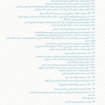
«82» پيام به حضرات آيات عظام و علماي اعلام نجف و كربلا
«83» پيام تسليت به مناسبت درگذشت مرحوم حاج آقا مجتبي آيت
«84» پاسخ به پرسش بخش فارسي راديو بي بي سي در مورد برگزاري رفراندوم ونظارت نهادهاي بين المللي
«85» پاسخ به سؤال خبرگزاري كار ايران (ايلنا) در خصوص تعيين سقف مهريهزنان
+
«86» پاسخ به سؤالات خبرگزاري "رويترز" در مورد انتخابات آينده عراق
«87» ديدار دبيركل و اعضاي نهضت آزادي ايران در دهمين سالگرد بزرگداشتمرحوم مهندس مهدي بازرگان
«88» پاسخ به پرسشي پيرامون حكم ارتداد
«89» پاسخ به پرسش يكي از ايرانيان خارج از كشور پيرامون تفكيك رهبري دينياز رهبري سياسي
«90» پيام تسليت به مناسبت حادثه ناگوار زلزله زرند كرمان
+
«91» پاسخ به پرسش هاي آقاي دكتر نعمت احمدي
«92» پاسخ به پرسش بخش اينترنتي فارسي بي بي سي پيرامون مصاديق "قتلنفس"
«93» پيام تسليت به مناسبت درگذشت پاپ "ژان پل دوم" رهبر مسيحيانكاتوليك
«94» پاسخ به پرسش هاي انجمن اسلامي دانشجويان فيزيك دانشگاه صنعتي اصفهانپيرامون اهميت شورا از نظر اسلام و
قانون اساسي
«95» پاسخ به پرسش هاي سايت امروز پيرامون دو رخداد سياسي
«96» پيام تسليت به مناسبت چهلمين روز درگذشت مرحوم آيت الله آشتياني(ره)
«97» پيام به مناسبت حمله وحشيانه حكومت يمن به شيعيان
+
«98» مصاحبه دبير خبرگزاري "رويترز"
«99» پاسخ به پرسشي پيرامون جبهه دموكراسي خواهي و حقوق بشر و انتخابات
«100» پيام به مناسبت پايان نهمين دوره انتخابات رياست جمهوري
«101» پيام در رابطه با انفجارات لندن
«102» نامه به آقاي اكبر گنجي جهت پايان دادن به اعتصاب غذا در زندان
«103» اظهار تأسف نسبت به برخورد با بيت مرحوم آيت الله العظمي شيرازي
«104» پيام به مناسبت حادثه دلخراش كاظمين
«105» نامه خطاب به همسر آقاي اكبر گنجي
+
«106» پاسخ به سؤالات سايت روز
«107» پيام به ملت عراق به مناسبت انتخابات پارلمان ملي آن كشور
+
«108» مصاحبه خبرنگار هفته نامه "نيوزويك"
+
«109» مصاحبه خبرنگار كانال سه تلويزيون ايتاليا
«110» ديدار اعضاي نهضت آزادي ايران و جمعي از دوستان مرحوم مهندس مهديبازرگان
جلد سوم
ديباچه اي غم آلود:
+
مصاحبه خبرنگار هفته نامه "گاردين"