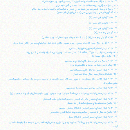
+
«2» متن سؤالات حجة الاسلام والمسلمين دكتر محسن كديور و پاسخ معظم له
«3» پاسخ به سؤالي در رابطه با احتمال حمله نظامي آمريكا به عراق
«4» پاسخ به پرسش هايي پيرامون شبيه سازي انسان، و شرايط لغو يا تبديل احكاماوليه اسلام
«5» گفتگوي تاريخي با راديو بي بي سي (ساعاتي قبل از رفع حصر)
+
«6» گزارش رفع حصر (1)
+
«7» گزارش رفع حصر (2)
+
«8» گزارش رفع حصر (3)
«9» گزارش رفع حصر (4)
+
«10» گزارش رفع حصر (5) (ديدار شاخه جوانان جبهه مشاركت ايران اسلامي)
+
«11» گزارش رفع حصر(6) ديدار جمعي از روحانيون و افرادي كه به دليل فعاليتهاي سياسي زنداني شده بودند.
+
«12» ديدار اعضاي كميسيون حقوق بشر اسلامي
«13» پاسخ به سؤال يك خبرنگار هنگام شركت در انتخابات دومين دوره شوراهاياسلامي شهر و روستا
«14» گزارش رفع حصر (7)
+
«15» پاسخ به برخي پرسش هاي اعتقادي و سياسي
«16» پيام در مورد تهاجم آمريكا و انگلستان به عراق
+
«17» ديدار انجمن دفاع از آزادي مطبوعات ايران
«18» تشكر از پزشكان بيمارستان مركز قلب تهران
+
«19» ديدار آقايان دكتر سيدهاشم آقاجري، احمد قابل، عمادالدين باقي و عليمزروعي نماينده مجلس و رئيس انجمن
صنفي مطبوعات
+
«20» ديدار شاخه جوانان جبهه مشاركت شرق تهران
+
«21» ديدار جمعي از اعضاي هيئت علمي دانشگاههاي: تربيت مدرس، تهران، علومپزشكي تهران و امام حسين (ع)
+
«22» ديدار اعضاي شوراي عالي، فراكسيون و دبيران استانهاي حزب همبستگي
«23» پاسخ به پرسش هاي مجمع نمايندگان اهل سنت
+
«24» ديدار اعضاي انجمن اسلامي دانشگاه صنعتي اصفهان
«25» پاسخ به سؤال دانشجويان پيرامون هجوم به خوابگاههاي دانشجويي
+
«26» ديدار اعضاي انجمن اسلامي دانشگاه تبريز
+
«27» ديدار جمعي از دانشجويان دانشگاه شهيد رجايي تهران و جمعي از فعالانسياسي صومعه سرا و فومنات استان
گيلان