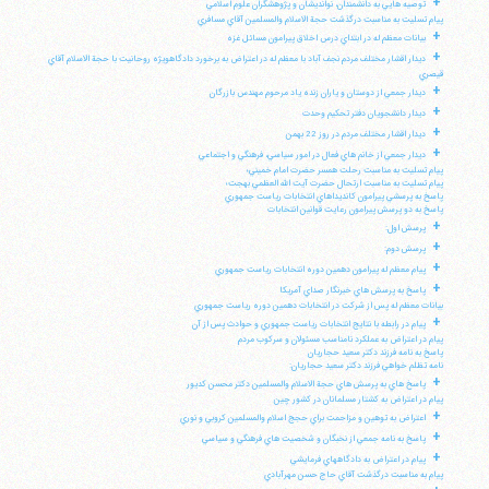
+
توصيه هايي به دانشمندان، نوانديشان و پژوهشگران علوم اسلامي
پيام تسليت به مناسبت درگذشت حجة الاسلام والمسلمين آقاي مسافري
+
بيانات معظم له در ابتداي درس اخلاق پيرامون مسائل غزه
+
ديدار اقشار مختلف مردم نجف آباد با معظم له در اعتراض به برخورد دادگاهويژه روحانيت با حجة الاسلام آقاي
قيصري
+
ديدار جمعي از دوستان و ياران زنده ياد مرحوم مهندس بازرگان
+
ديدار دانشجويان دفتر تحكيم وحدت
+
ديدار اقشار مختلف مردم در روز 22 بهمن
+
ديدار جمعي از خانم هاي فعال در امور سياسي، فرهنگي و اجتماعي
پيام تسليت به مناسبت رحلت همسر حضرت امام خميني؛
پيام تسليت به مناسبت ارتحال حضرت آيت الله العظمي بهجت؛
پاسخ به پرسشي پيرامون كانديداهاي انتخابات رياست جمهوري
پاسخ به دو پرسش پيرامون رعايت قوانين انتخابات
+
پرسش اول:
+
پرسش دوم:
+
پيام معظم له پيرامون دهمين دوره انتخابات رياست جمهوري
+
پاسخ به پرسش هاي خبرنگار صداي آمريكا
بيانات معظم له پس از شركت در انتخابات دهمين دوره رياست جمهوري
+
پيام در رابطه با نتايج انتخابات رياست جمهوري و حوادث پس از آن
پيام در اعتراض به عملكرد نامناسب مسئولان و سركوب مردم
پاسخ به نامه فرزند دكتر سعيد حجاريان
نامه تظلم خواهي فرزند دكتر سعيد حجاريان:
+
پاسخ هاي به پرسش هاي حجة الاسلام والمسلمين دكتر محسن كديور
پيام در اعتراض به كشتار مسلمانان در كشور چين
+
اعتراض به توهين و مزاحمت براي حجج اسلام والمسلمين كروبي و نوري
+
پاسخ به نامه جمعي از نخبگان و شخصيت هاي فرهنگي و سياسي
+
پيام در اعتراض به دادگاههاي فرمايشي
پيام به مناسبت درگذشت آقاي حاج حسن مهرآبادي