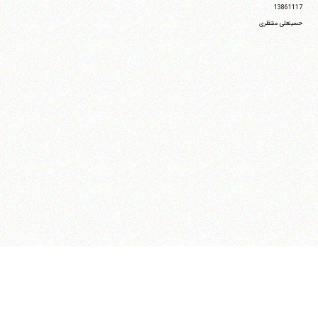
13861117
حسینعلی منتظری