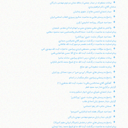
+
بيانات معظم له در ديدار جمعي از علاقه مندان مرحوم مهندس بازرگان
سخنان آقاي دكتر ابراهيم يزدي:
+
ديدار اعضاي انجمن دفاع از حقوق زندانيان
+
پاسخ به پرسش هايي به مناسبت سالروز پيروزي انقلاب اسلامي ايران
+
مصاحبه خبرنگار روزنامه "مانيچي" ژاپن
+
واكنش به فتواي مفتي سعودي مبني بر انهدام اماكن مقدس شيعيان
پيام تسليت به مناسبت درگذشت حجة الاسلام والمسلمين سيد محمود مطلبي
+
مصاحبه خبرنگار سايت خبري "روزآنلاين"
پيام تسليت به مناسبت درگذشت مرحوم آقاي فخرالدين حجازي
پيام تسليت به مناسبت درگذشت همسر مرحوم آيت الله طالقاني
+
پاسخ به سؤالات مهندس مصطفي ايزدي پيرامون خاطرات آيت الله مهدوي كني
پيام تسليت به مناسبت درگذشت آيت الله حاج آقا حسن طباطبايي قمي
+
بيانات معظم له در ابتداي درس اخلاق پيرامون حادثه سامرا
پيام تسليت به مناسبت درگذشت آيت الله حاج شيخ محمد فاضل لنكراني
+
پيام به نشست مطبوعاتي حق صلح
+
پاسخ به پرسش هاي خبرنگار "بي بي سي" در مورد مسائل روز ايران
+
پاسخ به پرسشي پيرامون حكم سنگسار در اسلام
+
گفتگوي آقاي عمادالدين باقي با حضرت آيت الله منتظري (1)
گزارش برگزاري نماز عيد سعيد فطر
+
ديدار اعضاي شوراي مركزي ادوار تحكيم وحدت
+
پاسخ به پرسش هاي سايت خبري "روزآنلاين"
گزارش ديدار مجمع زنان اصلاح طلب
+
سخنان خانم دكتر زهرا شجاعي:
+
مصاحبه خبرنگار هفته نامه ايتاليايي "اسپرسو"
+
گزارش ديدار ياران مرحوم مهندس مهدي بازرگان
+
پاسخ به پرسش هاي خانم درخشش (خبرنگار ايراني مقيم آمريكا)
پيام تسليت به مناسبت درگذشت آيت الله حاج شيخ محمد رضا توسلي