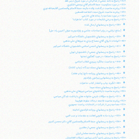
«32» پاسخ به نامه جمعي از شاگردان در مورد شروع درس فقه
«33» در مورد محكوميت حجة الاسلام آقاي يوسفي اشكوري
«34» پيام به مناسبت درگذشت والده مكرمه حجة الاسلام والمسلمين آقايعبدالله نوري
«35» پيام به مناسبت شروع مجدد انتفاضه فلسطين
«36» در مورد مصاحبه با رسانه هاي خارجي
«37» پاسخ به برخي شايعات در مورد كتاب "خاطرات"
+
«38» پاسخ به پرسشهاي ارسال شده
+
[ مانع تراشي در برابر اصلاحات خاتمي و رفراندوم به عنوان آخرين راه حل]
+
«39» پاسخ به پرسشهاي دانشجويان دانشگاه اميركبير
«40» اتهامات نارواي آقاي مصباح يزدي به نيروهاي ملي مذهبي
+
«41» پاسخ به پرسشهاي انجمن اسلامي دانشجويان دانشگاه اميركبير
+
«42» پاسخ به پرسشهاي جمعي از دانشجويان تهران
«43» پاسخ به استفتاء در مورد گفتگوي تمدنها
+
«44» به مناسبت سالگرد پيروزي انقلاب اسلامي
+
«45» پاسخ به پرسشهاي مجله ديدگاه (چاپ كانادا)
+
«46» پاسخ به پرسشهاي روزنامه داچ (چاپ هلند)
«47» پاسخ به پرسشهايي پيرامون رفراندوم
+
«48» انگيزه چاپ و انتشار كتاب خاطرات
«49» پاسخ به پرسشهاي مجله سيما
«50» پيام به مناسبت بازداشتهاي سياسي نيروهاي ملي مذهبي
+
«51» پاسخ به سؤالات شرعي خانواده هاي بازداشت شدگان سياسي
«52» پپام به مناسبت فاجعه دردناك سقوط هواپيما
«53» مصاحبه پس از شركت در انتخابات رياست جمهوري
+
«54» پاسخ به پرسشهاي روزنامه فرانسوي امانيته
+
«55» درباره ماده قانوني اهانت به مقدسات و سب النبي
+
«56» پاسخ به پرسشهاي حجة الاسلام والمسلمين آقاي دكتر محسن كديور
+
«57» پاسخ به پرسشهاي جمعي از مقلدين
+
«58» پاسخ به پرسشهاي جامعه معلمان ايران
«59» پاسخ به پرسش راديو آزادي پيرامون تحولات افغانستان