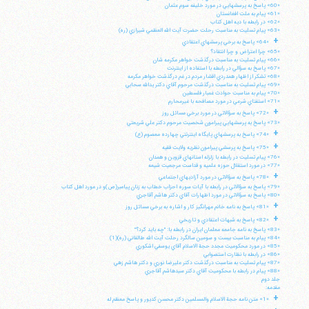
«60» پاسخ به پرسشهايي در مورد خليفه سوم عثمان
«61» پيام به ملت افغانستان
«62» در رابطه با ديه اهل كتاب
«63» پيام تسليت به مناسبت رحلت حضرت آيت الله العظمي شيرازي (ره)
+
«64» پاسخ به برخي پرسشهاي اعتقادي
«65» چرا اعتراض و چرا انتقاد؟
«66» پيام تسليت به مناسبت درگذشت خواهر مكرمه شان
«67» پاسخ به سؤالي در رابطه با استفاده از اينترنت
«68» تشكر از اظهار همدردي اقشار مردم در غم درگذشت خواهر مكرمه
«69» پيام تسليت به مناسبت درگذشت مرحوم آقاي دكتر يدالله سحابي
«70» پيام به مناسبت حوادث غمبار فلسطين
«71» استفتاي شرعي در مورد مصافحه با غيرمحارم
+
«72» پاسخ به سؤالاتي در مورد برخي مسائل روز
«73» پاسخ به پرسشهايي پيرامون شخصيت مرحوم دكتر علي شريعتي
+
«74» پاسخ به پرسشهاي پايگاه اينترنتي چهارده معصوم (ع)
+
«75» پاسخ به پرسشي پيرامون نظريه ولايت فقيه
«76» پيام تسليت در رابطه با زلزله استانهاي قزوين و همدان
«77» در مورد استقلال حوزه علميه و قداست مرجعيت شيعه
+
«78» پاسخ به سؤالاتي در مورد آزاديهاي اجتماعي
«79» پاسخ به سؤالاتي در رابطه با آيات سوره احزاب خطاب به زنان پيامبر(ص)و در مورد اهل كتاب
«80» پاسخ به سؤالاتي در مورد اظهارات آقاي دكتر هاشم آقاجري
+
«81» پاسخ به نامه خانم مهرانگيز كار و اشاره به برخي مسائل روز
+
«82» پاسخ به شبهات اعتقادي و تاريخي
«83» پاسخ به نامه جامعه معلمان ايران در رابطه با: "چه بايد كرد؟"
«84» پيام به مناسبت بيست و سومين سالگرد رحلت آيت الله طالقاني (ره)(1)
«85» در مورد محكوميت مجدد حجة الاسلام آقاي يوسفي اشكوري
«86» در رابطه با نظارت استصوابي
«87» پيام تسليت به مناسبت درگذشت دكتر عليرضا نوري و دكتر هاشم زهي
«88» پيام در رابطه با محكوميت آقاي دكتر سيدهاشم آقاجري
جلد دوم
مقدمه:
+
«1» متن نامه حجة الاسلام والمسلمين دكتر محسن كديور و پاسخ معظم له