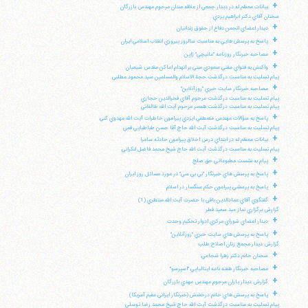
+
بيانات معظم له در ديدار جمعي از علاقه مندان مرحوم مهندس بازرگان
سخنان آقاي دكتر ابراهيم يزدي:
+
ديدار اعضاي انجمن دفاع از حقوق زندانيان
+
پاسخ به پرسش هايي به مناسبت سالروز پيروزي انقلاب اسلامي ايران
+
مصاحبه خبرنگار روزنامه "مانيچي" ژاپن
+
واكنش به فتواي مفتي سعودي مبني بر انهدام اماكن مقدس شيعيان
پيام تسليت به مناسبت درگذشت حجة الاسلام والمسلمين سيد محمود مطلبي
+
مصاحبه خبرنگار سايت خبري "روزآنلاين"
پيام تسليت به مناسبت درگذشت مرحوم آقاي فخرالدين حجازي
پيام تسليت به مناسبت درگذشت همسر مرحوم آيت الله طالقاني
+
پاسخ به سؤالات مهندس مصطفي ايزدي پيرامون خاطرات آيت الله مهدوي كني
پيام تسليت به مناسبت درگذشت آيت الله حاج آقا حسن طباطبايي قمي
+
بيانات معظم له در ابتداي درس اخلاق پيرامون حادثه سامرا
پيام تسليت به مناسبت درگذشت آيت الله حاج شيخ محمد فاضل لنكراني
+
پيام به نشست مطبوعاتي حق صلح
+
پاسخ به پرسش هاي خبرنگار "بي بي سي" در مورد مسائل روز ايران
+
پاسخ به پرسشي پيرامون حكم سنگسار در اسلام
+
گفتگوي آقاي عمادالدين باقي با حضرت آيت الله منتظري (1)
گزارش برگزاري نماز عيد سعيد فطر
+
ديدار اعضاي شوراي مركزي ادوار تحكيم وحدت
+
پاسخ به پرسش هاي سايت خبري "روزآنلاين"
گزارش ديدار مجمع زنان اصلاح طلب
+
سخنان خانم دكتر زهرا شجاعي:
+
مصاحبه خبرنگار هفته نامه ايتاليايي "اسپرسو"
+
گزارش ديدار ياران مرحوم مهندس مهدي بازرگان
+
پاسخ به پرسش هاي خانم درخشش (خبرنگار ايراني مقيم آمريكا)
پيام تسليت به مناسبت درگذشت آيت الله حاج شيخ محمد رضا توسلي