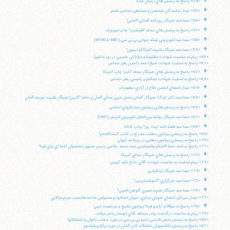
+
«54» پاسخ به پرسش هاي ارسال شده
+
«55» ديدار نمايندگان متحصن و مستعفي مجلس ششم
+
«56» مصاحبه خبرنگار روزنامه آلماني "اشترن"
تلفن 37740011-25-98+ تا 14
+
«57» پاسخ به پرسش هاي مجله "فلوشيپ" چاپ نيويورك
فکس
37740015-25-98+
+
«58» مصاحبه تلويزيوني شبكه جهاني بي بي سي (WORLD BBC)
+
«59» مصاحبه خبرنگار نشريه "شيكاگو تريبون"
«60» پيام به مناسبت شهادت مظلومانه عزاداران حسيني در روز عاشورا
«61» پاسخ به تسليت شهادت شيخ احمد ياسين رهبر حماس
+
«62» پاسخ به پرسش هاي خبرنگار مجله "تايم" چاپ آمريكا
«63» پاسخ به تسليت شهادت عبدالعزيز رنتيسي رهبر حماس
+
«64» ديدار اعضاي انجمن دفاع از آزادي مطبوعات
+
«65» مصاحبه دكتر "ودگ" خبرنگار آلماني بخش غربي صداي آلمان و خانم "گارين"خبرنگار نشريه دويچه آلمان
+
«66» پاسخ به پرسش هايي پيرامون مجازاتهاي اسلامي
+
«67» مصاحبه خبرنگار روابط بين الملل تلويزيون اتريش (ORF)
+
«68» مصاحبه هفته نامه "پيك روز" چاپ كانادا
«69» پاسخ به پرسشي پيرامون مطلب مندرج در كتاب "تتمة الاعلام"
«70» پاسخ به پرسشي پيرامون مطلبي در روزنامه كيهان
«71» پاسخ به نامه حجة الاسلام والمسلمين سيد محمد خاتمي رئيس جمهور تحتعنوان "نامه اي براي فردا"
+
«72» پاسخ به پرسش هاي خبرنگار صداي آمريكا
«73» پيام تسليت به مناسبت شهادت آقاي حاج داود كريمي
+
«74» مصاحبه خبرنگار ايتاليايي
+
«75» مصاحبه خبرگزاري "آسوشيتدپرس"
+
«76» مصاحبه خبرنگار نشريه مصري "الوطن العربي"
«77» ديدار دبيركل، اعضاي شوراي مركزي، دبيران استانها و مسئولين شاخه هايحزب مردم سالاري
+
«78» پاسخ به سؤالات "راديو فردا" پيرامون تشيع و مرجعيت ديني
«79» پيام به مناسبت درگذشت برادر مجاهد آقاي ابوعمار ياسر عرفات
«80» پاسخ به پرسش بخش فارسي راديو بي بي سي در مورد حجاب بانوان و اشتغالآنها
«81» پاسخ به پرسش دانشجويان دانشگاه كلن آلمان در مورد برگزاريرفراندوم