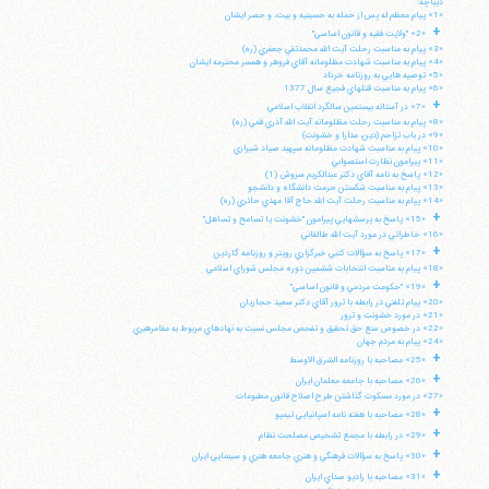
ديباچه:
«1» پيام معظم له پس از حمله به حسينيه و بيت، و حصر ايشان
+
«2» "ولايت فقيه و قانون اساسي"
«3» پيام به مناسبت رحلت آيت الله محمدتقي جعفري (ره)
«4» پيام به مناسبت شهادت مظلومانه آقاي فروهر و همسر محترمه ايشان
«5» توصيه هايي به روزنامه خرداد
«6» پيام به مناسبت قتلهاي فجيع سال 1377
+
«7» در آستانه بيستمين سالگرد انقلاب اسلامي
«8» پيام به مناسبت رحلت مظلومانه آيت الله آذري قمي (ره)
«9» در باب تزاحم (دين، مدارا و خشونت)
«10» پيام به مناسبت شهادت مظلومانه سپهبد صياد شيرازي
«11» پيرامون نظارت استصوابي
«12» پاسخ به نامه آقاي دكتر عبدالكريم سروش (1)
«13» پيام به مناسبت شكستن حرمت دانشگاه و دانشجو
«14» پپام به مناسبت رحلت آيت الله حاج آقا مهدي حائري (ره)
+
«15» پاسخ به پرسشهايي پيرامون "خشونت يا تسامح و تساهل"
«16» خاطراتي در مورد آيت الله طالقاني
+
«17» پاسخ به سؤالات كتبي خبرگزاري رويتر و روزنامه گاردين
«18» پيام به مناسبت انتخابات ششمين دوره مجلس شوراي اسلامي
+
«19» "حكومت مردمي و قانون اساسي"
«20» پيام تلفني در رابطه با ترور آقاي دكتر سعيد حجاريان
«21» در مورد خشونت و ترور
«22» در خصوص منع حق تحقيق و تفحص مجلس نسبت به نهادهاي مربوط به مقامرهبري
«24» پيام به مردم جهان
+
«25» مصاحبه با روزنامه الشرق الاوسط
+
«26» مصاحبه با جامعه معلمان ايران
«27» در مورد مسكوت گذاشتن طرح اصلاح قانون مطبوعات
+
«28» مصاحبه با هفته نامه اسپانيايي تيمپو
+
«29» در رابطه با مجمع تشخيص مصلحت نظام
+
«30» پاسخ به سؤالات فرهنگي و هنري جامعه هنري و سينمايي ايران
+
«31» مصاحبه با راديو صداي ايران