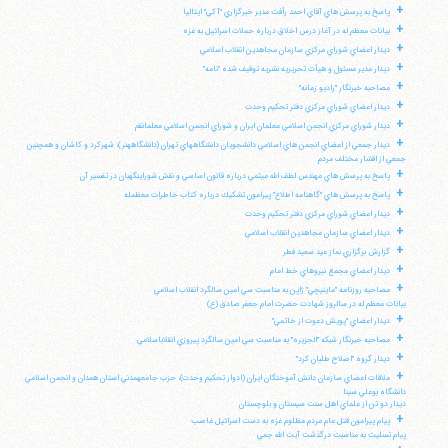
+
پاسخ به پرسش هاي آقاي احمد رأفت مدير خبرگزاري "آكي" ايتاليا
+
بيانات معظم له در آغاز درس اخلاق درباره حملات اسرائيل به غزه
+
ديدار اعضاي شوراي مركزي سازمان مجاهدين انقلاب اسلامي
+
ديدار مدير مسئول و هيأت تحريريه نشريه توقيف شده "نامه"
+
مصاحبه خبرنگار "راديو زمانه"
+
ديدار اعضاي شوراي مركزي دفتر تحكيم وحدت
+
ديدار شوراي مركزي انجمن اسلامي معلمان ايران و شوراي انجمن اسلامي معلمانقم
+
ديدار جمعي از اعضاي انجمن هاي اسلامي دانشجويان دانشگاههاي تهران (دانشگاههنر)، شهركرد و كاشان و همچنين
جمعي از اقشار مختلف مردم
+
پاسخ به پرسش هاي مهندس لطف الله ميثمي درباره قانون اساسي و نقش شوراينگهبان در تفسير آن
+
پاسخ به پرسش هاي "گاهنامه اطلاع" پيرامون تشكيك درباره كتاب خاطرات معظمله
+
ديدار اعضاي شوراي مركزي دفتر تحكيم وحدت
+
ديدار اعضاي سازمان مجاهدين انقلاب اسلامي
+
گزارش برگزاري نماز عيد سعيد فطر
+
ديدار اعضاي مجمع نيروهاي خط امام
+
مصاحبه روزنامه "ماينيچي" ژاپن به مناسبت سي امين سالگرد انقلاب اسلامي
بيانات معظم له در سالروز شهادت حضرت امام جعفر صادق (ع)
+
ديدار اعضاي "پويش دعوت از خاتمي"
+
مصاحبه خبرنگار شبكه "الجزيره" به مناسبت سي امين سالگرد پيروزي انقلاباسلامي
+
ديدار گروه "اصلاح طلبان كرد"
+
ملاقات اعضاي سازمان دانش آموختگان ايران (ادوار تحكيم وحدت)، حزب جامعهمدني استان همدان و انجمن اسلامي
دانشگاه بوعلي سينا
ديدار دو تن از علماي اهل سنت سيستان و بلوچستان
+
پيام پيرامون قتل عام مردم مظلوم غزه به دست اسرائيل غاصب
پيام تسليت به مناسبت درگذشت آيت الله جمي