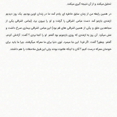
تحلیل می‎کنند و از آن نتیجه گیری می‎کنند.
در همین رابطه من از زمان سابق خاطره ای یادم آمد؛ ما در زندان اوین بودیم، یک روز دیدیم
ازغندی بازجو آمد دست عباس اشراقی را گرفت و او را بیرون برد، (عباس اشراقی یکی از
مجاهدین خلق و یکی از همین اشراقی های قم بود) این عباس اشراقی بیماری صرع داشت و
غش می‎کرد. آن روز به ازغندی که روزی بازجویم بود گفتم: او را کجا بردی ؟ گفت: آزادش کردم،
گفتم: چطور؟ گفت: اگر فردا این جا می‎مرد، توی دنیا برای ما معرکه می‎گرفتند، چرا ما باید برای
خودمان معرکه درست کنیم ؟ آنان با اینکه طاغوت بودند ولی این قبیل ملاحظات را هم داشتند.