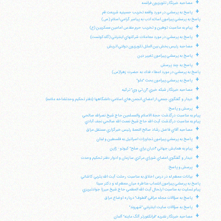
+
مصاحبه خبرنگار تلويزيون فرانسه
+
پاسخ به پرسشي در مورد واقعه تخريب حسينيه شريعت قم
پاسخ به پرسشي پيرامون اسائه ادب به پيامبر گرامي اسلام (ص)
+
پيام به مناسبت توهين و تخريب حرم مقدس امامين عسكريين (ع)
+
پاسخ به پرسشي در مورد معاملات شركتهاي اينترنتي (گلدكوئست)
+
مصاحبه رئيس بخش بين الملل تلويزيون دولتي اتريش
+
پاسخ به پرسشي پيرامون تغيير دين
+
پاسخ به چند پرسش
پاسخ به پرسشي در مورد اعطاء فدك به حضرت زهرا(س)
+
پاسخ به پرسشي پيرامون بحث "غلو"
+
مصاحبه خبرنگار شبكه خبري "ان تي وي" تركيه
+
ديدار و گفتگوي جمعي از اعضاي انجمن هاي اسلامي دانشگاهها (دفتر تحكيم وحدتشاخه علامه)
+
پرسش و پاسخ:
پيام به مناسبت درگذشت حجة الاسلام والمسلمين حاج شيخ نصرالله صالحي
پيام به مناسبت درگذشت آيت الله حاج شيخ نعمت الله صالحي نجف آبادي
+
مصاحبه آقاي فاضل رشاد صالح النعمة رئيس خبرگزاري مستقل عراق
+
پاسخ به پرسشي پيرامون تجاوزات اسرائيل به فلسطين و لبنان
+
پيام به همايش جهاني "اديان براي صلح" كيوتو - ژاپن
+
ديدار و گفتگوي اعضاي شوراي مركزي سازمان و ادوار دفتر تحكيم وحدت
+
پرسش و پاسخ:
+
بيانات معظم له در درس اخلاق به مناسبت رحلت آيت الله يثربي كاشاني
پاسخ به پرسشي پيرامون انتساب مناظره ميان معظم له و دكتر سينا
پيام تسليت به مناسبت ارتحال آيت الله العظمي حاج شيخ ميرزا جوادتبريزي
+
پاسخ به سؤالات مجله عراقي "قطوف" درباره اوضاع عراق
+
پاسخ به سؤالات سايت اينترنتي "شهروند"
+
مصاحبه خبرنگار نشريه "فرانكفورتر آلگ ماينه" آلمان