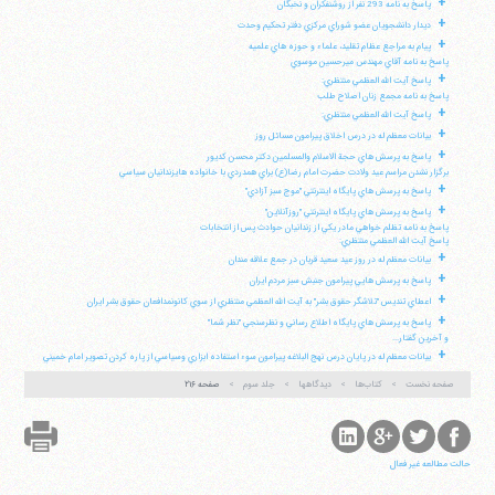
+
پاسخ به نامه 293 نفر از روشنفكران و نخبگان
+
ديدار دانشجويان عضو شوراي مركزي دفتر تحكيم وحدت
+
پيام به مراجع عظام تقليد، علماء و حوزه هاي علميه
پاسخ به نامه آقاي مهندس ميرحسين موسوي
+
پاسخ آيت الله العظمي منتظري:
پاسخ به نامه مجمع زنان اصلاح طلب
+
پاسخ آيت الله العظمي منتظري:
+
بيانات معظم له در درس اخلاق پيرامون مسائل روز
+
پاسخ به پرسش هاي حجة الاسلام والمسلمين دكتر محسن كديور
برگزار نشدن مراسم عيد ولادت حضرت امام رضا(ع) براي همدردي با خانواده هايزندانيان سياسي
+
پاسخ به پرسش هاي پايگاه اينترنتي "موج سبز آزادي"
+
پاسخ به پرسش هاي پايگاه اينترنتي "روزآنلاين"
پاسخ به نامه تظلم خواهي مادر يكي از زندانيان حوادث پس از انتخابات
پاسخ آيت الله العظمي منتظري:
+
بيانات معظم له در روز عيد سعيد قربان در جمع علاقه مندان
+
پاسخ به پرسش هايي پيرامون جنبش سبز مردم ايران
+
اعطاي تنديس "تلاشگر حقوق بشر" به آيت الله العظمي منتظري از سوي كانونمدافعان حقوق بشر ايران
+
پاسخ به پرسش هاي پايگاه اطلاع رساني و نظرسنجي "نظر شما"
و آخرين گفتار...
+
بيانات معظم له در پايان درس نهج البلاغه پيرامون سوء استفاده ابزاري وسياسي از پاره كردن تصوير امام خميني
صفحه نخست
کتاب‌ها
دیدگاهها
جلد سوم
صفحه ۲۱۶
حالت مطالعه غیر فعال