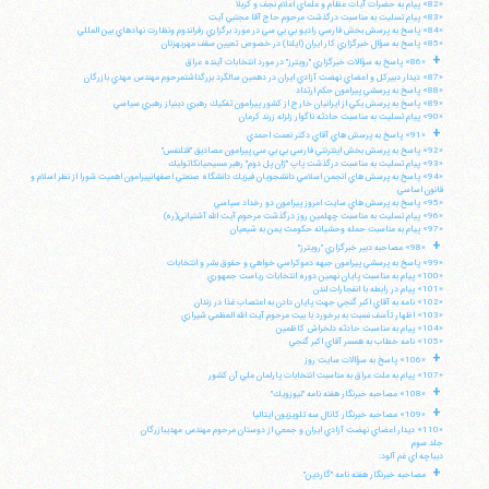
«82» پيام به حضرات آيات عظام و علماي اعلام نجف و كربلا
«83» پيام تسليت به مناسبت درگذشت مرحوم حاج آقا مجتبي آيت
«84» پاسخ به پرسش بخش فارسي راديو بي بي سي در مورد برگزاري رفراندوم ونظارت نهادهاي بين المللي
«85» پاسخ به سؤال خبرگزاري كار ايران (ايلنا) در خصوص تعيين سقف مهريهزنان
+
«86» پاسخ به سؤالات خبرگزاري "رويترز" در مورد انتخابات آينده عراق
«87» ديدار دبيركل و اعضاي نهضت آزادي ايران در دهمين سالگرد بزرگداشتمرحوم مهندس مهدي بازرگان
«88» پاسخ به پرسشي پيرامون حكم ارتداد
«89» پاسخ به پرسش يكي از ايرانيان خارج از كشور پيرامون تفكيك رهبري دينياز رهبري سياسي
«90» پيام تسليت به مناسبت حادثه ناگوار زلزله زرند كرمان
+
«91» پاسخ به پرسش هاي آقاي دكتر نعمت احمدي
«92» پاسخ به پرسش بخش اينترنتي فارسي بي بي سي پيرامون مصاديق "قتلنفس"
«93» پيام تسليت به مناسبت درگذشت پاپ "ژان پل دوم" رهبر مسيحيانكاتوليك
«94» پاسخ به پرسش هاي انجمن اسلامي دانشجويان فيزيك دانشگاه صنعتي اصفهانپيرامون اهميت شورا از نظر اسلام و
قانون اساسي
«95» پاسخ به پرسش هاي سايت امروز پيرامون دو رخداد سياسي
«96» پيام تسليت به مناسبت چهلمين روز درگذشت مرحوم آيت الله آشتياني(ره)
«97» پيام به مناسبت حمله وحشيانه حكومت يمن به شيعيان
+
«98» مصاحبه دبير خبرگزاري "رويترز"
«99» پاسخ به پرسشي پيرامون جبهه دموكراسي خواهي و حقوق بشر و انتخابات
«100» پيام به مناسبت پايان نهمين دوره انتخابات رياست جمهوري
«101» پيام در رابطه با انفجارات لندن
«102» نامه به آقاي اكبر گنجي جهت پايان دادن به اعتصاب غذا در زندان
«103» اظهار تأسف نسبت به برخورد با بيت مرحوم آيت الله العظمي شيرازي
«104» پيام به مناسبت حادثه دلخراش كاظمين
«105» نامه خطاب به همسر آقاي اكبر گنجي
+
«106» پاسخ به سؤالات سايت روز
«107» پيام به ملت عراق به مناسبت انتخابات پارلمان ملي آن كشور
+
«108» مصاحبه خبرنگار هفته نامه "نيوزويك"
+
«109» مصاحبه خبرنگار كانال سه تلويزيون ايتاليا
«110» ديدار اعضاي نهضت آزادي ايران و جمعي از دوستان مرحوم مهندس مهديبازرگان
جلد سوم
ديباچه اي غم آلود:
+
مصاحبه خبرنگار هفته نامه "گاردين"