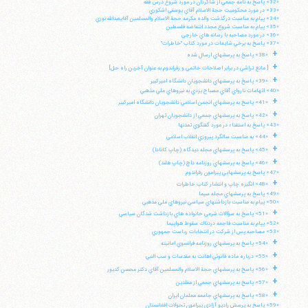
«32» پاسخ به نامه جمعي از شاگردان در مورد شروع درس فقه
«33» در مورد محكوميت حجة الاسلام آقاي يوسفي اشكوري
«34» پيام به مناسبت درگذشت والده مكرمه حجة الاسلام والمسلمين آقايعبدالله نوري
«35» پيام به مناسبت شروع مجدد انتفاضه فلسطين
«36» در مورد مصاحبه با رسانه هاي خارجي
«37» پاسخ به برخي شايعات در مورد كتاب "خاطرات"
+
«38» پاسخ به پرسشهاي ارسال شده
+
[ مانع تراشي در برابر اصلاحات خاتمي و رفراندوم به عنوان آخرين راه حل]
+
«39» پاسخ به پرسشهاي دانشجويان دانشگاه اميركبير
«40» اتهامات نارواي آقاي مصباح يزدي به نيروهاي ملي مذهبي
+
«41» پاسخ به پرسشهاي انجمن اسلامي دانشجويان دانشگاه اميركبير
+
«42» پاسخ به پرسشهاي جمعي از دانشجويان تهران
«43» پاسخ به استفتاء در مورد گفتگوي تمدنها
+
«44» به مناسبت سالگرد پيروزي انقلاب اسلامي
+
«45» پاسخ به پرسشهاي مجله ديدگاه (چاپ كانادا)
+
«46» پاسخ به پرسشهاي روزنامه داچ (چاپ هلند)
«47» پاسخ به پرسشهايي پيرامون رفراندوم
+
«48» انگيزه چاپ و انتشار كتاب خاطرات
«49» پاسخ به پرسشهاي مجله سيما
«50» پيام به مناسبت بازداشتهاي سياسي نيروهاي ملي مذهبي
+
«51» پاسخ به سؤالات شرعي خانواده هاي بازداشت شدگان سياسي
«52» پپام به مناسبت فاجعه دردناك سقوط هواپيما
«53» مصاحبه پس از شركت در انتخابات رياست جمهوري
+
«54» پاسخ به پرسشهاي روزنامه فرانسوي امانيته
+
«55» درباره ماده قانوني اهانت به مقدسات و سب النبي
+
«56» پاسخ به پرسشهاي حجة الاسلام والمسلمين آقاي دكتر محسن كديور
+
«57» پاسخ به پرسشهاي جمعي از مقلدين
+
«58» پاسخ به پرسشهاي جامعه معلمان ايران
«59» پاسخ به پرسش راديو آزادي پيرامون تحولات افغانستان