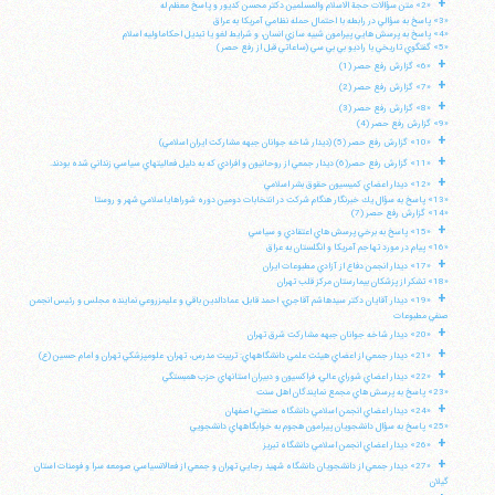
+
«2» متن سؤالات حجة الاسلام والمسلمين دكتر محسن كديور و پاسخ معظم له
«3» پاسخ به سؤالي در رابطه با احتمال حمله نظامي آمريكا به عراق
«4» پاسخ به پرسش هايي پيرامون شبيه سازي انسان، و شرايط لغو يا تبديل احكاماوليه اسلام
«5» گفتگوي تاريخي با راديو بي بي سي (ساعاتي قبل از رفع حصر)
+
«6» گزارش رفع حصر (1)
+
«7» گزارش رفع حصر (2)
+
«8» گزارش رفع حصر (3)
«9» گزارش رفع حصر (4)
+
«10» گزارش رفع حصر (5) (ديدار شاخه جوانان جبهه مشاركت ايران اسلامي)
+
«11» گزارش رفع حصر(6) ديدار جمعي از روحانيون و افرادي كه به دليل فعاليتهاي سياسي زنداني شده بودند.
+
«12» ديدار اعضاي كميسيون حقوق بشر اسلامي
«13» پاسخ به سؤال يك خبرنگار هنگام شركت در انتخابات دومين دوره شوراهاياسلامي شهر و روستا
«14» گزارش رفع حصر (7)
+
«15» پاسخ به برخي پرسش هاي اعتقادي و سياسي
«16» پيام در مورد تهاجم آمريكا و انگلستان به عراق
+
«17» ديدار انجمن دفاع از آزادي مطبوعات ايران
«18» تشكر از پزشكان بيمارستان مركز قلب تهران
+
«19» ديدار آقايان دكتر سيدهاشم آقاجري، احمد قابل، عمادالدين باقي و عليمزروعي نماينده مجلس و رئيس انجمن
صنفي مطبوعات
+
«20» ديدار شاخه جوانان جبهه مشاركت شرق تهران
+
«21» ديدار جمعي از اعضاي هيئت علمي دانشگاههاي: تربيت مدرس، تهران، علومپزشكي تهران و امام حسين (ع)
+
«22» ديدار اعضاي شوراي عالي، فراكسيون و دبيران استانهاي حزب همبستگي
«23» پاسخ به پرسش هاي مجمع نمايندگان اهل سنت
+
«24» ديدار اعضاي انجمن اسلامي دانشگاه صنعتي اصفهان
«25» پاسخ به سؤال دانشجويان پيرامون هجوم به خوابگاههاي دانشجويي
+
«26» ديدار اعضاي انجمن اسلامي دانشگاه تبريز
+
«27» ديدار جمعي از دانشجويان دانشگاه شهيد رجايي تهران و جمعي از فعالانسياسي صومعه سرا و فومنات استان
گيلان