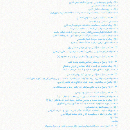
«60» پاسخ به پرسشهايي در مورد خليفه سوم عثمان
«61» پيام به ملت افغانستان
«62» در رابطه با ديه اهل كتاب
«63» پيام تسليت به مناسبت رحلت حضرت آيت الله العظمي شيرازي (ره)
+
«64» پاسخ به برخي پرسشهاي اعتقادي
«65» چرا اعتراض و چرا انتقاد؟
«66» پيام تسليت به مناسبت درگذشت خواهر مكرمه شان
«67» پاسخ به سؤالي در رابطه با استفاده از اينترنت
«68» تشكر از اظهار همدردي اقشار مردم در غم درگذشت خواهر مكرمه
«69» پيام تسليت به مناسبت درگذشت مرحوم آقاي دكتر يدالله سحابي
«70» پيام به مناسبت حوادث غمبار فلسطين
«71» استفتاي شرعي در مورد مصافحه با غيرمحارم
+
«72» پاسخ به سؤالاتي در مورد برخي مسائل روز
«73» پاسخ به پرسشهايي پيرامون شخصيت مرحوم دكتر علي شريعتي
+
«74» پاسخ به پرسشهاي پايگاه اينترنتي چهارده معصوم (ع)
+
«75» پاسخ به پرسشي پيرامون نظريه ولايت فقيه
«76» پيام تسليت در رابطه با زلزله استانهاي قزوين و همدان
«77» در مورد استقلال حوزه علميه و قداست مرجعيت شيعه
+
«78» پاسخ به سؤالاتي در مورد آزاديهاي اجتماعي
«79» پاسخ به سؤالاتي در رابطه با آيات سوره احزاب خطاب به زنان پيامبر(ص)و در مورد اهل كتاب
«80» پاسخ به سؤالاتي در مورد اظهارات آقاي دكتر هاشم آقاجري
+
«81» پاسخ به نامه خانم مهرانگيز كار و اشاره به برخي مسائل روز
+
«82» پاسخ به شبهات اعتقادي و تاريخي
«83» پاسخ به نامه جامعه معلمان ايران در رابطه با: "چه بايد كرد؟"
«84» پيام به مناسبت بيست و سومين سالگرد رحلت آيت الله طالقاني (ره)(1)
«85» در مورد محكوميت مجدد حجة الاسلام آقاي يوسفي اشكوري
«86» در رابطه با نظارت استصوابي
«87» پيام تسليت به مناسبت درگذشت دكتر عليرضا نوري و دكتر هاشم زهي
«88» پيام در رابطه با محكوميت آقاي دكتر سيدهاشم آقاجري
جلد دوم
مقدمه:
+
«1» متن نامه حجة الاسلام والمسلمين دكتر محسن كديور و پاسخ معظم له