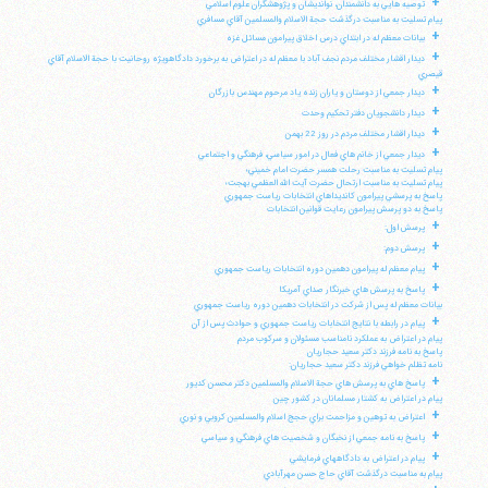
+
توصيه هايي به دانشمندان، نوانديشان و پژوهشگران علوم اسلامي
پيام تسليت به مناسبت درگذشت حجة الاسلام والمسلمين آقاي مسافري
+
بيانات معظم له در ابتداي درس اخلاق پيرامون مسائل غزه
+
ديدار اقشار مختلف مردم نجف آباد با معظم له در اعتراض به برخورد دادگاهويژه روحانيت با حجة الاسلام آقاي
قيصري
+
ديدار جمعي از دوستان و ياران زنده ياد مرحوم مهندس بازرگان
+
ديدار دانشجويان دفتر تحكيم وحدت
+
ديدار اقشار مختلف مردم در روز 22 بهمن
+
ديدار جمعي از خانم هاي فعال در امور سياسي، فرهنگي و اجتماعي
پيام تسليت به مناسبت رحلت همسر حضرت امام خميني؛
پيام تسليت به مناسبت ارتحال حضرت آيت الله العظمي بهجت؛
پاسخ به پرسشي پيرامون كانديداهاي انتخابات رياست جمهوري
پاسخ به دو پرسش پيرامون رعايت قوانين انتخابات
+
پرسش اول:
+
پرسش دوم:
+
پيام معظم له پيرامون دهمين دوره انتخابات رياست جمهوري
+
پاسخ به پرسش هاي خبرنگار صداي آمريكا
بيانات معظم له پس از شركت در انتخابات دهمين دوره رياست جمهوري
+
پيام در رابطه با نتايج انتخابات رياست جمهوري و حوادث پس از آن
پيام در اعتراض به عملكرد نامناسب مسئولان و سركوب مردم
پاسخ به نامه فرزند دكتر سعيد حجاريان
نامه تظلم خواهي فرزند دكتر سعيد حجاريان:
+
پاسخ هاي به پرسش هاي حجة الاسلام والمسلمين دكتر محسن كديور
پيام در اعتراض به كشتار مسلمانان در كشور چين
+
اعتراض به توهين و مزاحمت براي حجج اسلام والمسلمين كروبي و نوري
+
پاسخ به نامه جمعي از نخبگان و شخصيت هاي فرهنگي و سياسي
+
پيام در اعتراض به دادگاههاي فرمايشي
پيام به مناسبت درگذشت آقاي حاج حسن مهرآبادي