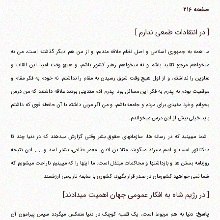
صفحه ۲۱۶
[ در انتقادات طمعی ندارم ]
ما همه به جمهوری اسلامی و اصل نظام علاقه مندیم؛ و از من هم دیگر گذشته است، من نه
می‎خواهم مرجع تقلید باشم و نه می‎خواهم رهبر کشور باشم، و هیچ وقت امید این القاب و
عناوین را نداشتم، و از اول هیچ وقت شوق رسیدن به مقام را نداشتم. نه خودم به فکر مقام و
موقعیت بودم نه پدرم به فکر این مسائل بود. پدرم آدم متدینی بودند علاقه داشتند که من درس
بخوانم و فرد مفیدی برای مردم و جامعه باشم، و من اگر مربی داشتم با آن حافظه قوی که داشتم
باید خیلی بیش از این درس می‎خواندم.
‏ شما می‎بینید که در رسانه ها، سازمانهای حقوق بشر وقتی گزارش می‎دهند که در دنیا چند تا
دیکتاتور است و اسم می‎برند می‎گویند مثلا بن لادن، معمر قذافی، بشار اسد و. . . این نتیجه
روزنامه بستن ها و بازداشتها و محاکمات مبتذل است. ما اینها را که می‎بینیم ناراحت می‎شویم که
شما نمی خواهید کشورمان در صدر قرار بگیرد، کشوری با سابقه تاریخی ارزشمند.
[ در رژیم شاه به افکار عمومی جهان اهمیت می‎دادند]
پاسخ:
دنیا به هم مربوط است، یک قضیه کوچک در دنیا منعکس می‎گردد سپس پیرامون آن