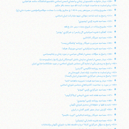
+
«28» ديدار خانواده دانشجويان زنداني و اعضاي انجمن اسلامي دانشجوياندانشگاه علامه طباطبايي
«29» پيام تسليت به مناسبت شهادت آيت الله سيد محمد باقر حكيم
+
«30» مشروح بيانات در سيزدهم رجب 1424 ق سالروز ولادت با سعادت مولااميرالمؤمنين حضرت علي (ع)
+
«31» پاسخ به نامه شاخه جوانان جبهه مشاركت ايران اسلامي
+
«32» مصاحبه نشريه ژاپني "يوميوري"
+
«33» مشروح بيانات در شروع مجدد درس خارج فقه
+
«34» گفتگو با نشريه اسپانيايي "ال پايس" و خبرگزاري "رويترز"
+
«35» مصاحبه خبرنگار كانادايي
+
«36» مصاحبه سردبير و خبرنگار روزنامه "واشنگتن پست"
+
«37» مصاحبه نشريه استراليايي "سيدني مورنينگ هرالد"
+
«38» پاسخ به سؤالات جمعي از فعالان سياسي در مورد زندان و زندانيسياسي
+
«39» ديدار جمعي از اعضاي سازمان دانش آموختگان ايران (ادوار تحكيموحدت)
«40» پاسخ به پرسش يكي از نمايندگان مجلس شوراي اسلامي در مورد مشكلاتساختاري ايران
+
«41» مصاحبه روزنامه انگليسي "گاردين"
«42» پيام تسليت به مناسبت زلزله غمبار شهرستان بم
«43» پاسخ به پرسش خبرگزاري دانشجويان ايران (ايسنا)
+
«44» ديدار و مصاحبه هيئت تحريريه ماهنامه "نامه"
«45» در مورد رد صلاحيت كانديداهاي مجلس شوراي اسلامي
+
«46» مصاحبه خبرگزاري ژاپني "كيودو"
+
«47» مصاحبه هفته نامه خبري اتريشي "ورلاگزگروپ"
+
«48» مصاحبه روزنامه ژاپني "يوميوري"
«49» نامه به فقها و حقوقدانان محترم شوراي نگهبان
آیت‌الله منتظری
+
«50» گزارش ديدار سفير كشور آلمان در ايران
وب سایت رسمی آیت‌الله منتظری
ایران
،
قم
،
میدان مصلّی، بلوار شهید محمّد منتظری، كوچه
+
«51» مصاحبه خبرنگار روزنامه ايتاليايي "كريره دلايسرا"
شماره ٨
کد پستی: 3713744381
+
«52» مصاحبه نشريه دانماركي "پليتيكن"
«53» پاسخ به سؤال خبرگزاري "ايلنا" درباره فلسفه نظارت شوراي نگهبان برانتخابات