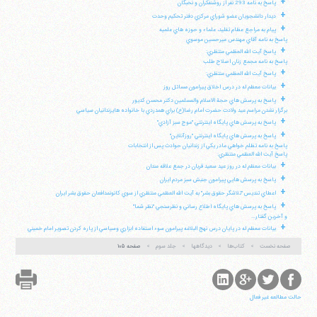
+
پاسخ به نامه 293 نفر از روشنفكران و نخبگان
+
ديدار دانشجويان عضو شوراي مركزي دفتر تحكيم وحدت
+
پيام به مراجع عظام تقليد، علماء و حوزه هاي علميه
پاسخ به نامه آقاي مهندس ميرحسين موسوي
+
پاسخ آيت الله العظمي منتظري:
پاسخ به نامه مجمع زنان اصلاح طلب
+
پاسخ آيت الله العظمي منتظري:
+
بيانات معظم له در درس اخلاق پيرامون مسائل روز
+
پاسخ به پرسش هاي حجة الاسلام والمسلمين دكتر محسن كديور
برگزار نشدن مراسم عيد ولادت حضرت امام رضا(ع) براي همدردي با خانواده هايزندانيان سياسي
+
پاسخ به پرسش هاي پايگاه اينترنتي "موج سبز آزادي"
+
پاسخ به پرسش هاي پايگاه اينترنتي "روزآنلاين"
پاسخ به نامه تظلم خواهي مادر يكي از زندانيان حوادث پس از انتخابات
پاسخ آيت الله العظمي منتظري:
+
بيانات معظم له در روز عيد سعيد قربان در جمع علاقه مندان
+
پاسخ به پرسش هايي پيرامون جنبش سبز مردم ايران
+
اعطاي تنديس "تلاشگر حقوق بشر" به آيت الله العظمي منتظري از سوي كانونمدافعان حقوق بشر ايران
+
پاسخ به پرسش هاي پايگاه اطلاع رساني و نظرسنجي "نظر شما"
و آخرين گفتار...
+
بيانات معظم له در پايان درس نهج البلاغه پيرامون سوء استفاده ابزاري وسياسي از پاره كردن تصوير امام خميني
صفحه نخست
کتاب‌ها
دیدگاهها
جلد سوم
صفحه ۱۰۵
حالت مطالعه غیر فعال