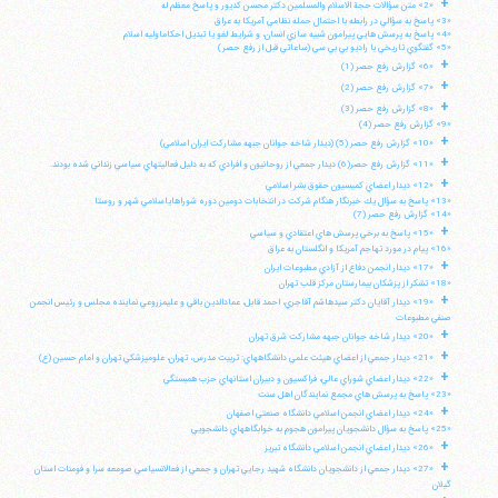
+
«2» متن سؤالات حجة الاسلام والمسلمين دكتر محسن كديور و پاسخ معظم له
«3» پاسخ به سؤالي در رابطه با احتمال حمله نظامي آمريكا به عراق
«4» پاسخ به پرسش هايي پيرامون شبيه سازي انسان، و شرايط لغو يا تبديل احكاماوليه اسلام
«5» گفتگوي تاريخي با راديو بي بي سي (ساعاتي قبل از رفع حصر)
+
«6» گزارش رفع حصر (1)
+
«7» گزارش رفع حصر (2)
+
«8» گزارش رفع حصر (3)
«9» گزارش رفع حصر (4)
+
«10» گزارش رفع حصر (5) (ديدار شاخه جوانان جبهه مشاركت ايران اسلامي)
+
«11» گزارش رفع حصر(6) ديدار جمعي از روحانيون و افرادي كه به دليل فعاليتهاي سياسي زنداني شده بودند.
+
«12» ديدار اعضاي كميسيون حقوق بشر اسلامي
«13» پاسخ به سؤال يك خبرنگار هنگام شركت در انتخابات دومين دوره شوراهاياسلامي شهر و روستا
«14» گزارش رفع حصر (7)
+
«15» پاسخ به برخي پرسش هاي اعتقادي و سياسي
«16» پيام در مورد تهاجم آمريكا و انگلستان به عراق
+
«17» ديدار انجمن دفاع از آزادي مطبوعات ايران
«18» تشكر از پزشكان بيمارستان مركز قلب تهران
+
«19» ديدار آقايان دكتر سيدهاشم آقاجري، احمد قابل، عمادالدين باقي و عليمزروعي نماينده مجلس و رئيس انجمن
صنفي مطبوعات
+
«20» ديدار شاخه جوانان جبهه مشاركت شرق تهران
+
«21» ديدار جمعي از اعضاي هيئت علمي دانشگاههاي: تربيت مدرس، تهران، علومپزشكي تهران و امام حسين (ع)
+
«22» ديدار اعضاي شوراي عالي، فراكسيون و دبيران استانهاي حزب همبستگي
«23» پاسخ به پرسش هاي مجمع نمايندگان اهل سنت
+
«24» ديدار اعضاي انجمن اسلامي دانشگاه صنعتي اصفهان
«25» پاسخ به سؤال دانشجويان پيرامون هجوم به خوابگاههاي دانشجويي
+
«26» ديدار اعضاي انجمن اسلامي دانشگاه تبريز
+
«27» ديدار جمعي از دانشجويان دانشگاه شهيد رجايي تهران و جمعي از فعالانسياسي صومعه سرا و فومنات استان
گيلان