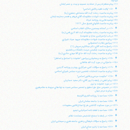
ديباچه:
«1» پيام معظم له پس از حمله به حسينيه و بيت، و حصر ايشان
+
«2» "ولايت فقيه و قانون اساسي"
«3» پيام به مناسبت رحلت آيت الله محمدتقي جعفري (ره)
«4» پيام به مناسبت شهادت مظلومانه آقاي فروهر و همسر محترمه ايشان
«5» توصيه هايي به روزنامه خرداد
«6» پيام به مناسبت قتلهاي فجيع سال 1377
+
«7» در آستانه بيستمين سالگرد انقلاب اسلامي
«8» پيام به مناسبت رحلت مظلومانه آيت الله آذري قمي (ره)
«9» در باب تزاحم (دين، مدارا و خشونت)
«10» پيام به مناسبت شهادت مظلومانه سپهبد صياد شيرازي
«11» پيرامون نظارت استصوابي
«12» پاسخ به نامه آقاي دكتر عبدالكريم سروش (1)
«13» پيام به مناسبت شكستن حرمت دانشگاه و دانشجو
«14» پپام به مناسبت رحلت آيت الله حاج آقا مهدي حائري (ره)
+
«15» پاسخ به پرسشهايي پيرامون "خشونت يا تسامح و تساهل"
«16» خاطراتي در مورد آيت الله طالقاني
+
«17» پاسخ به سؤالات كتبي خبرگزاري رويتر و روزنامه گاردين
«18» پيام به مناسبت انتخابات ششمين دوره مجلس شوراي اسلامي
+
«19» "حكومت مردمي و قانون اساسي"
«20» پيام تلفني در رابطه با ترور آقاي دكتر سعيد حجاريان
«21» در مورد خشونت و ترور
«22» در خصوص منع حق تحقيق و تفحص مجلس نسبت به نهادهاي مربوط به مقامرهبري
«24» پيام به مردم جهان
+
«25» مصاحبه با روزنامه الشرق الاوسط
+
«26» مصاحبه با جامعه معلمان ايران
«27» در مورد مسكوت گذاشتن طرح اصلاح قانون مطبوعات
+
«28» مصاحبه با هفته نامه اسپانيايي تيمپو
+
«29» در رابطه با مجمع تشخيص مصلحت نظام
+
«30» پاسخ به سؤالات فرهنگي و هنري جامعه هنري و سينمايي ايران
+
«31» مصاحبه با راديو صداي ايران