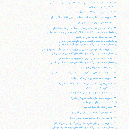
+
بيانات معظم له در ديدار جمعي از علاقه مندان مرحوم مهندس بازرگان
سخنان آقاي دكتر ابراهيم يزدي:
+
ديدار اعضاي انجمن دفاع از حقوق زندانيان
+
پاسخ به پرسش هايي به مناسبت سالروز پيروزي انقلاب اسلامي ايران
+
مصاحبه خبرنگار روزنامه "مانيچي" ژاپن
+
واكنش به فتواي مفتي سعودي مبني بر انهدام اماكن مقدس شيعيان
پيام تسليت به مناسبت درگذشت حجة الاسلام والمسلمين سيد محمود مطلبي
+
مصاحبه خبرنگار سايت خبري "روزآنلاين"
پيام تسليت به مناسبت درگذشت مرحوم آقاي فخرالدين حجازي
پيام تسليت به مناسبت درگذشت همسر مرحوم آيت الله طالقاني
+
پاسخ به سؤالات مهندس مصطفي ايزدي پيرامون خاطرات آيت الله مهدوي كني
پيام تسليت به مناسبت درگذشت آيت الله حاج آقا حسن طباطبايي قمي
+
بيانات معظم له در ابتداي درس اخلاق پيرامون حادثه سامرا
پيام تسليت به مناسبت درگذشت آيت الله حاج شيخ محمد فاضل لنكراني
+
پيام به نشست مطبوعاتي حق صلح
+
پاسخ به پرسش هاي خبرنگار "بي بي سي" در مورد مسائل روز ايران
+
پاسخ به پرسشي پيرامون حكم سنگسار در اسلام
+
گفتگوي آقاي عمادالدين باقي با حضرت آيت الله منتظري (1)
گزارش برگزاري نماز عيد سعيد فطر
+
ديدار اعضاي شوراي مركزي ادوار تحكيم وحدت
+
پاسخ به پرسش هاي سايت خبري "روزآنلاين"
گزارش ديدار مجمع زنان اصلاح طلب
+
سخنان خانم دكتر زهرا شجاعي:
+
مصاحبه خبرنگار هفته نامه ايتاليايي "اسپرسو"
+
گزارش ديدار ياران مرحوم مهندس مهدي بازرگان
+
پاسخ به پرسش هاي خانم درخشش (خبرنگار ايراني مقيم آمريكا)
پيام تسليت به مناسبت درگذشت آيت الله حاج شيخ محمد رضا توسلي