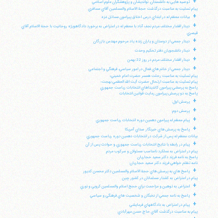
+
توصيه هايي به دانشمندان، نوانديشان و پژوهشگران علوم اسلامي
پيام تسليت به مناسبت درگذشت حجة الاسلام والمسلمين آقاي مسافري
+
بيانات معظم له در ابتداي درس اخلاق پيرامون مسائل غزه
+
ديدار اقشار مختلف مردم نجف آباد با معظم له در اعتراض به برخورد دادگاهويژه روحانيت با حجة الاسلام آقاي
قيصري
+
ديدار جمعي از دوستان و ياران زنده ياد مرحوم مهندس بازرگان
+
ديدار دانشجويان دفتر تحكيم وحدت
+
ديدار اقشار مختلف مردم در روز 22 بهمن
+
ديدار جمعي از خانم هاي فعال در امور سياسي، فرهنگي و اجتماعي
پيام تسليت به مناسبت رحلت همسر حضرت امام خميني؛
پيام تسليت به مناسبت ارتحال حضرت آيت الله العظمي بهجت؛
پاسخ به پرسشي پيرامون كانديداهاي انتخابات رياست جمهوري
پاسخ به دو پرسش پيرامون رعايت قوانين انتخابات
+
پرسش اول:
+
پرسش دوم:
+
پيام معظم له پيرامون دهمين دوره انتخابات رياست جمهوري
+
پاسخ به پرسش هاي خبرنگار صداي آمريكا
بيانات معظم له پس از شركت در انتخابات دهمين دوره رياست جمهوري
+
پيام در رابطه با نتايج انتخابات رياست جمهوري و حوادث پس از آن
پيام در اعتراض به عملكرد نامناسب مسئولان و سركوب مردم
پاسخ به نامه فرزند دكتر سعيد حجاريان
نامه تظلم خواهي فرزند دكتر سعيد حجاريان:
+
پاسخ هاي به پرسش هاي حجة الاسلام والمسلمين دكتر محسن كديور
پيام در اعتراض به كشتار مسلمانان در كشور چين
+
اعتراض به توهين و مزاحمت براي حجج اسلام والمسلمين كروبي و نوري
+
پاسخ به نامه جمعي از نخبگان و شخصيت هاي فرهنگي و سياسي
+
پيام در اعتراض به دادگاههاي فرمايشي
پيام به مناسبت درگذشت آقاي حاج حسن مهرآبادي