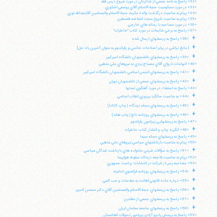
«32» پاسخ به نامه جمعي از شاگردان در مورد شروع درس فقه
«33» در مورد محكوميت حجة الاسلام آقاي يوسفي اشكوري
«34» پيام به مناسبت درگذشت والده مكرمه حجة الاسلام والمسلمين آقايعبدالله نوري
«35» پيام به مناسبت شروع مجدد انتفاضه فلسطين
«36» در مورد مصاحبه با رسانه هاي خارجي
«37» پاسخ به برخي شايعات در مورد كتاب "خاطرات"
+
«38» پاسخ به پرسشهاي ارسال شده
+
[ مانع تراشي در برابر اصلاحات خاتمي و رفراندوم به عنوان آخرين راه حل]
+
«39» پاسخ به پرسشهاي دانشجويان دانشگاه اميركبير
«40» اتهامات نارواي آقاي مصباح يزدي به نيروهاي ملي مذهبي
+
«41» پاسخ به پرسشهاي انجمن اسلامي دانشجويان دانشگاه اميركبير
+
«42» پاسخ به پرسشهاي جمعي از دانشجويان تهران
«43» پاسخ به استفتاء در مورد گفتگوي تمدنها
+
«44» به مناسبت سالگرد پيروزي انقلاب اسلامي
+
«45» پاسخ به پرسشهاي مجله ديدگاه (چاپ كانادا)
+
«46» پاسخ به پرسشهاي روزنامه داچ (چاپ هلند)
«47» پاسخ به پرسشهايي پيرامون رفراندوم
+
«48» انگيزه چاپ و انتشار كتاب خاطرات
«49» پاسخ به پرسشهاي مجله سيما
«50» پيام به مناسبت بازداشتهاي سياسي نيروهاي ملي مذهبي
+
«51» پاسخ به سؤالات شرعي خانواده هاي بازداشت شدگان سياسي
«52» پپام به مناسبت فاجعه دردناك سقوط هواپيما
«53» مصاحبه پس از شركت در انتخابات رياست جمهوري
+
«54» پاسخ به پرسشهاي روزنامه فرانسوي امانيته
+
«55» درباره ماده قانوني اهانت به مقدسات و سب النبي
+
«56» پاسخ به پرسشهاي حجة الاسلام والمسلمين آقاي دكتر محسن كديور
+
«57» پاسخ به پرسشهاي جمعي از مقلدين
+
«58» پاسخ به پرسشهاي جامعه معلمان ايران
«59» پاسخ به پرسش راديو آزادي پيرامون تحولات افغانستان