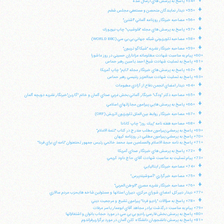
+
«54» پاسخ به پرسش هاي ارسال شده
+
«55» ديدار نمايندگان متحصن و مستعفي مجلس ششم
+
«56» مصاحبه خبرنگار روزنامه آلماني "اشترن"
تلفن 37740011-25-98+ تا 14
+
«57» پاسخ به پرسش هاي مجله "فلوشيپ" چاپ نيويورك
فکس
37740015-25-98+
+
«58» مصاحبه تلويزيوني شبكه جهاني بي بي سي (WORLD BBC)
+
«59» مصاحبه خبرنگار نشريه "شيكاگو تريبون"
«60» پيام به مناسبت شهادت مظلومانه عزاداران حسيني در روز عاشورا
«61» پاسخ به تسليت شهادت شيخ احمد ياسين رهبر حماس
+
«62» پاسخ به پرسش هاي خبرنگار مجله "تايم" چاپ آمريكا
«63» پاسخ به تسليت شهادت عبدالعزيز رنتيسي رهبر حماس
+
«64» ديدار اعضاي انجمن دفاع از آزادي مطبوعات
+
«65» مصاحبه دكتر "ودگ" خبرنگار آلماني بخش غربي صداي آلمان و خانم "گارين"خبرنگار نشريه دويچه آلمان
+
«66» پاسخ به پرسش هايي پيرامون مجازاتهاي اسلامي
+
«67» مصاحبه خبرنگار روابط بين الملل تلويزيون اتريش (ORF)
+
«68» مصاحبه هفته نامه "پيك روز" چاپ كانادا
«69» پاسخ به پرسشي پيرامون مطلب مندرج در كتاب "تتمة الاعلام"
«70» پاسخ به پرسشي پيرامون مطلبي در روزنامه كيهان
«71» پاسخ به نامه حجة الاسلام والمسلمين سيد محمد خاتمي رئيس جمهور تحتعنوان "نامه اي براي فردا"
+
«72» پاسخ به پرسش هاي خبرنگار صداي آمريكا
«73» پيام تسليت به مناسبت شهادت آقاي حاج داود كريمي
+
«74» مصاحبه خبرنگار ايتاليايي
+
«75» مصاحبه خبرگزاري "آسوشيتدپرس"
+
«76» مصاحبه خبرنگار نشريه مصري "الوطن العربي"
«77» ديدار دبيركل، اعضاي شوراي مركزي، دبيران استانها و مسئولين شاخه هايحزب مردم سالاري
+
«78» پاسخ به سؤالات "راديو فردا" پيرامون تشيع و مرجعيت ديني
«79» پيام به مناسبت درگذشت برادر مجاهد آقاي ابوعمار ياسر عرفات
«80» پاسخ به پرسش بخش فارسي راديو بي بي سي در مورد حجاب بانوان و اشتغالآنها
«81» پاسخ به پرسش دانشجويان دانشگاه كلن آلمان در مورد برگزاريرفراندوم