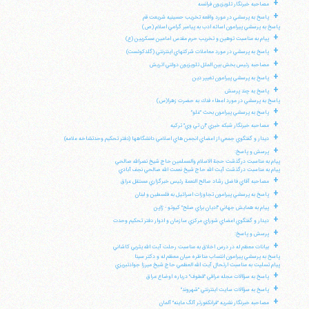
+
مصاحبه خبرنگار تلويزيون فرانسه
+
پاسخ به پرسشي در مورد واقعه تخريب حسينيه شريعت قم
پاسخ به پرسشي پيرامون اسائه ادب به پيامبر گرامي اسلام (ص)
+
پيام به مناسبت توهين و تخريب حرم مقدس امامين عسكريين (ع)
+
پاسخ به پرسشي در مورد معاملات شركتهاي اينترنتي (گلدكوئست)
+
مصاحبه رئيس بخش بين الملل تلويزيون دولتي اتريش
+
پاسخ به پرسشي پيرامون تغيير دين
+
پاسخ به چند پرسش
پاسخ به پرسشي در مورد اعطاء فدك به حضرت زهرا(س)
+
پاسخ به پرسشي پيرامون بحث "غلو"
+
مصاحبه خبرنگار شبكه خبري "ان تي وي" تركيه
+
ديدار و گفتگوي جمعي از اعضاي انجمن هاي اسلامي دانشگاهها (دفتر تحكيم وحدتشاخه علامه)
+
پرسش و پاسخ:
پيام به مناسبت درگذشت حجة الاسلام والمسلمين حاج شيخ نصرالله صالحي
پيام به مناسبت درگذشت آيت الله حاج شيخ نعمت الله صالحي نجف آبادي
+
مصاحبه آقاي فاضل رشاد صالح النعمة رئيس خبرگزاري مستقل عراق
+
پاسخ به پرسشي پيرامون تجاوزات اسرائيل به فلسطين و لبنان
+
پيام به همايش جهاني "اديان براي صلح" كيوتو - ژاپن
+
ديدار و گفتگوي اعضاي شوراي مركزي سازمان و ادوار دفتر تحكيم وحدت
+
پرسش و پاسخ:
+
بيانات معظم له در درس اخلاق به مناسبت رحلت آيت الله يثربي كاشاني
پاسخ به پرسشي پيرامون انتساب مناظره ميان معظم له و دكتر سينا
پيام تسليت به مناسبت ارتحال آيت الله العظمي حاج شيخ ميرزا جوادتبريزي
+
پاسخ به سؤالات مجله عراقي "قطوف" درباره اوضاع عراق
+
پاسخ به سؤالات سايت اينترنتي "شهروند"
+
مصاحبه خبرنگار نشريه "فرانكفورتر آلگ ماينه" آلمان