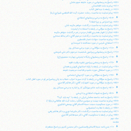
«60» پاسخ به پرسشهايي در مورد خليفه سوم عثمان
«61» پيام به ملت افغانستان
«62» در رابطه با ديه اهل كتاب
«63» پيام تسليت به مناسبت رحلت حضرت آيت الله العظمي شيرازي (ره)
+
«64» پاسخ به برخي پرسشهاي اعتقادي
«65» چرا اعتراض و چرا انتقاد؟
«66» پيام تسليت به مناسبت درگذشت خواهر مكرمه شان
«67» پاسخ به سؤالي در رابطه با استفاده از اينترنت
«68» تشكر از اظهار همدردي اقشار مردم در غم درگذشت خواهر مكرمه
«69» پيام تسليت به مناسبت درگذشت مرحوم آقاي دكتر يدالله سحابي
«70» پيام به مناسبت حوادث غمبار فلسطين
«71» استفتاي شرعي در مورد مصافحه با غيرمحارم
+
«72» پاسخ به سؤالاتي در مورد برخي مسائل روز
«73» پاسخ به پرسشهايي پيرامون شخصيت مرحوم دكتر علي شريعتي
+
«74» پاسخ به پرسشهاي پايگاه اينترنتي چهارده معصوم (ع)
+
«75» پاسخ به پرسشي پيرامون نظريه ولايت فقيه
«76» پيام تسليت در رابطه با زلزله استانهاي قزوين و همدان
«77» در مورد استقلال حوزه علميه و قداست مرجعيت شيعه
+
«78» پاسخ به سؤالاتي در مورد آزاديهاي اجتماعي
«79» پاسخ به سؤالاتي در رابطه با آيات سوره احزاب خطاب به زنان پيامبر(ص)و در مورد اهل كتاب
«80» پاسخ به سؤالاتي در مورد اظهارات آقاي دكتر هاشم آقاجري
+
«81» پاسخ به نامه خانم مهرانگيز كار و اشاره به برخي مسائل روز
+
«82» پاسخ به شبهات اعتقادي و تاريخي
«83» پاسخ به نامه جامعه معلمان ايران در رابطه با: "چه بايد كرد؟"
«84» پيام به مناسبت بيست و سومين سالگرد رحلت آيت الله طالقاني (ره)(1)
«85» در مورد محكوميت مجدد حجة الاسلام آقاي يوسفي اشكوري
«86» در رابطه با نظارت استصوابي
«87» پيام تسليت به مناسبت درگذشت دكتر عليرضا نوري و دكتر هاشم زهي
«88» پيام در رابطه با محكوميت آقاي دكتر سيدهاشم آقاجري
جلد دوم
مقدمه:
+
«1» متن نامه حجة الاسلام والمسلمين دكتر محسن كديور و پاسخ معظم له