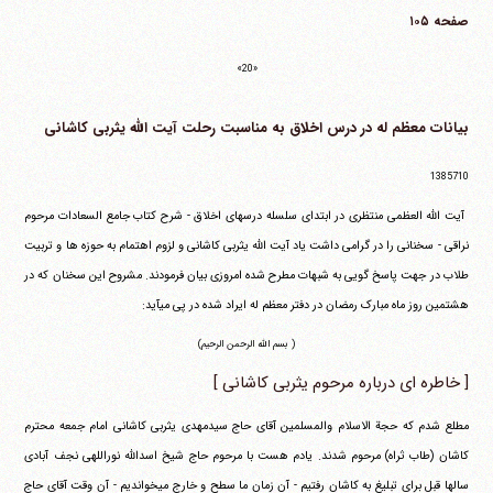
صفحه ۱۰۵
«20»
بیانات معظم له در درس اخلاق به مناسبت رحلت آیت الله یثربی کاشانی
1385710
‏ آیت الله العظمی منتظری در ابتدای سلسله درسهای اخلاق - شرح کتاب جامع السعادات مرحوم
نراقی - سخنانی را در گرامی داشت یاد آیت الله یثربی کاشانی و لزوم اهتمام به حوزه ها و تربیت
طلاب در جهت پاسخ گویی به شبهات مطرح شده امروزی بیان فرمودند. مشروح این سخنان که در
هشتمین روز ماه مبارک رمضان در دفتر معظم له ایراد شده در پی می‎آید:
( بسم الله الرحمن الرحیم)
[ خاطره ای درباره مرحوم یثربی کاشانی ]
مطلع شدم که حجة الاسلام والمسلمین آقای حاج سیدمهدی یثربی کاشانی امام جمعه محترم
کاشان (طاب ثراه) مرحوم شدند. یادم هست با مرحوم حاج شیخ اسدالله نوراللهی نجف آبادی
سالها قبل برای تبلیغ به کاشان رفتیم - آن زمان ما سطح و خارج می‎خواندیم - آن وقت آقای حاج