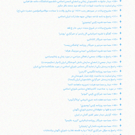
+
«28» ديدار خانواده دانشجويان زنداني و اعضاي انجمن اسلامي دانشجوياندانشگاه علامه طباطبايي
«29» پيام تسليت به مناسبت شهادت آيت الله سيد محمد باقر حكيم
+
«30» مشروح بيانات در سيزدهم رجب 1424 ق سالروز ولادت با سعادت مولااميرالمؤمنين حضرت علي (ع)
+
«31» پاسخ به نامه شاخه جوانان جبهه مشاركت ايران اسلامي
+
«32» مصاحبه نشريه ژاپني "يوميوري"
+
«33» مشروح بيانات در شروع مجدد درس خارج فقه
+
«34» گفتگو با نشريه اسپانيايي "ال پايس" و خبرگزاري "رويترز"
+
«35» مصاحبه خبرنگار كانادايي
+
«36» مصاحبه سردبير و خبرنگار روزنامه "واشنگتن پست"
+
«37» مصاحبه نشريه استراليايي "سيدني مورنينگ هرالد"
+
«38» پاسخ به سؤالات جمعي از فعالان سياسي در مورد زندان و زندانيسياسي
+
«39» ديدار جمعي از اعضاي سازمان دانش آموختگان ايران (ادوار تحكيموحدت)
«40» پاسخ به پرسش يكي از نمايندگان مجلس شوراي اسلامي در مورد مشكلاتساختاري ايران
+
«41» مصاحبه روزنامه انگليسي "گاردين"
«42» پيام تسليت به مناسبت زلزله غمبار شهرستان بم
«43» پاسخ به پرسش خبرگزاري دانشجويان ايران (ايسنا)
+
«44» ديدار و مصاحبه هيئت تحريريه ماهنامه "نامه"
«45» در مورد رد صلاحيت كانديداهاي مجلس شوراي اسلامي
+
«46» مصاحبه خبرگزاري ژاپني "كيودو"
+
«47» مصاحبه هفته نامه خبري اتريشي "ورلاگزگروپ"
+
«48» مصاحبه روزنامه ژاپني "يوميوري"
آیت‌الله منتظری
«49» نامه به فقها و حقوقدانان محترم شوراي نگهبان
وب سایت رسمی آیت‌الله منتظری
+
ایران
،
قم
،
میدان مصلّی، بلوار شهید محمّد منتظری، كوچه
«50» گزارش ديدار سفير كشور آلمان در ايران
شماره ٨
کد پستی: 3713744381
+
«51» مصاحبه خبرنگار روزنامه ايتاليايي "كريره دلايسرا"
+
«52» مصاحبه نشريه دانماركي "پليتيكن"
«53» پاسخ به سؤال خبرگزاري "ايلنا" درباره فلسفه نظارت شوراي نگهبان برانتخابات