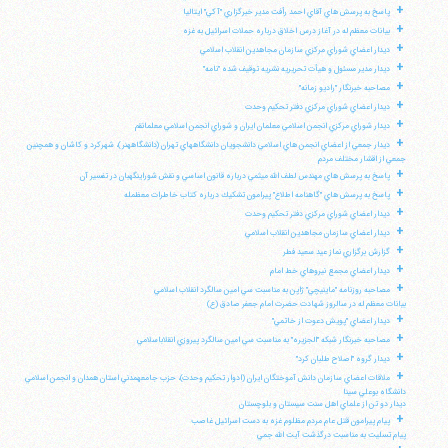
+
پاسخ به پرسش هاي آقاي احمد رأفت مدير خبرگزاري "آكي" ايتاليا
+
بيانات معظم له در آغاز درس اخلاق درباره حملات اسرائيل به غزه
+
ديدار اعضاي شوراي مركزي سازمان مجاهدين انقلاب اسلامي
+
ديدار مدير مسئول و هيأت تحريريه نشريه توقيف شده "نامه"
+
مصاحبه خبرنگار "راديو زمانه"
+
ديدار اعضاي شوراي مركزي دفتر تحكيم وحدت
+
ديدار شوراي مركزي انجمن اسلامي معلمان ايران و شوراي انجمن اسلامي معلمانقم
+
ديدار جمعي از اعضاي انجمن هاي اسلامي دانشجويان دانشگاههاي تهران (دانشگاههنر)، شهركرد و كاشان و همچنين
جمعي از اقشار مختلف مردم
+
پاسخ به پرسش هاي مهندس لطف الله ميثمي درباره قانون اساسي و نقش شوراينگهبان در تفسير آن
+
پاسخ به پرسش هاي "گاهنامه اطلاع" پيرامون تشكيك درباره كتاب خاطرات معظمله
+
ديدار اعضاي شوراي مركزي دفتر تحكيم وحدت
+
ديدار اعضاي سازمان مجاهدين انقلاب اسلامي
+
گزارش برگزاري نماز عيد سعيد فطر
+
ديدار اعضاي مجمع نيروهاي خط امام
+
مصاحبه روزنامه "ماينيچي" ژاپن به مناسبت سي امين سالگرد انقلاب اسلامي
بيانات معظم له در سالروز شهادت حضرت امام جعفر صادق (ع)
+
ديدار اعضاي "پويش دعوت از خاتمي"
+
مصاحبه خبرنگار شبكه "الجزيره" به مناسبت سي امين سالگرد پيروزي انقلاباسلامي
+
ديدار گروه "اصلاح طلبان كرد"
+
ملاقات اعضاي سازمان دانش آموختگان ايران (ادوار تحكيم وحدت)، حزب جامعهمدني استان همدان و انجمن اسلامي
دانشگاه بوعلي سينا
ديدار دو تن از علماي اهل سنت سيستان و بلوچستان
+
پيام پيرامون قتل عام مردم مظلوم غزه به دست اسرائيل غاصب
پيام تسليت به مناسبت درگذشت آيت الله جمي