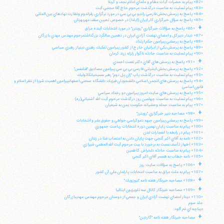
«82» پيام به حضرات آيات عظام و علماي اعلام نجف و كربلا
«83» پيام تسليت به مناسبت درگذشت مرحوم حاج آقا مجتبي آيت
«84» پاسخ به پرسش بخش فارسي راديو بي بي سي در مورد برگزاري رفراندوم ونظارت نهادهاي بين المللي
«85» پاسخ به سؤال خبرگزاري كار ايران (ايلنا) در خصوص تعيين سقف مهريهزنان
+
«86» پاسخ به سؤالات خبرگزاري "رويترز" در مورد انتخابات آينده عراق
«87» ديدار دبيركل و اعضاي نهضت آزادي ايران در دهمين سالگرد بزرگداشتمرحوم مهندس مهدي بازرگان
«88» پاسخ به پرسشي پيرامون حكم ارتداد
«89» پاسخ به پرسش يكي از ايرانيان خارج از كشور پيرامون تفكيك رهبري دينياز رهبري سياسي
«90» پيام تسليت به مناسبت حادثه ناگوار زلزله زرند كرمان
+
«91» پاسخ به پرسش هاي آقاي دكتر نعمت احمدي
«92» پاسخ به پرسش بخش اينترنتي فارسي بي بي سي پيرامون مصاديق "قتلنفس"
«93» پيام تسليت به مناسبت درگذشت پاپ "ژان پل دوم" رهبر مسيحيانكاتوليك
«94» پاسخ به پرسش هاي انجمن اسلامي دانشجويان فيزيك دانشگاه صنعتي اصفهانپيرامون اهميت شورا از نظر اسلام و
قانون اساسي
«95» پاسخ به پرسش هاي سايت امروز پيرامون دو رخداد سياسي
«96» پيام تسليت به مناسبت چهلمين روز درگذشت مرحوم آيت الله آشتياني(ره)
«97» پيام به مناسبت حمله وحشيانه حكومت يمن به شيعيان
+
«98» مصاحبه دبير خبرگزاري "رويترز"
«99» پاسخ به پرسشي پيرامون جبهه دموكراسي خواهي و حقوق بشر و انتخابات
«100» پيام به مناسبت پايان نهمين دوره انتخابات رياست جمهوري
«101» پيام در رابطه با انفجارات لندن
«102» نامه به آقاي اكبر گنجي جهت پايان دادن به اعتصاب غذا در زندان
«103» اظهار تأسف نسبت به برخورد با بيت مرحوم آيت الله العظمي شيرازي
«104» پيام به مناسبت حادثه دلخراش كاظمين
«105» نامه خطاب به همسر آقاي اكبر گنجي
+
«106» پاسخ به سؤالات سايت روز
«107» پيام به ملت عراق به مناسبت انتخابات پارلمان ملي آن كشور
+
«108» مصاحبه خبرنگار هفته نامه "نيوزويك"
+
«109» مصاحبه خبرنگار كانال سه تلويزيون ايتاليا
«110» ديدار اعضاي نهضت آزادي ايران و جمعي از دوستان مرحوم مهندس مهديبازرگان
جلد سوم
ديباچه اي غم آلود:
+
مصاحبه خبرنگار هفته نامه "گاردين"