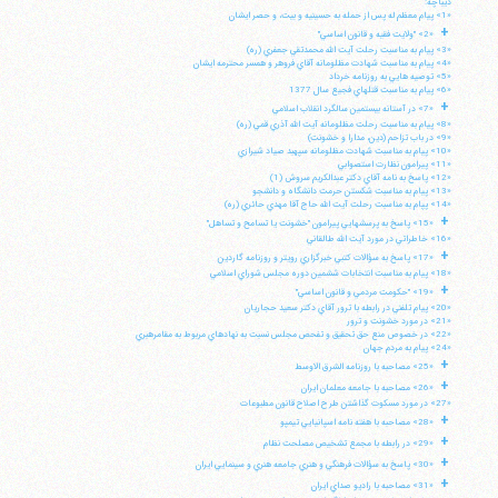
ديباچه:
«1» پيام معظم له پس از حمله به حسينيه و بيت، و حصر ايشان
+
«2» "ولايت فقيه و قانون اساسي"
«3» پيام به مناسبت رحلت آيت الله محمدتقي جعفري (ره)
«4» پيام به مناسبت شهادت مظلومانه آقاي فروهر و همسر محترمه ايشان
«5» توصيه هايي به روزنامه خرداد
«6» پيام به مناسبت قتلهاي فجيع سال 1377
+
«7» در آستانه بيستمين سالگرد انقلاب اسلامي
«8» پيام به مناسبت رحلت مظلومانه آيت الله آذري قمي (ره)
«9» در باب تزاحم (دين، مدارا و خشونت)
«10» پيام به مناسبت شهادت مظلومانه سپهبد صياد شيرازي
«11» پيرامون نظارت استصوابي
«12» پاسخ به نامه آقاي دكتر عبدالكريم سروش (1)
«13» پيام به مناسبت شكستن حرمت دانشگاه و دانشجو
«14» پپام به مناسبت رحلت آيت الله حاج آقا مهدي حائري (ره)
+
«15» پاسخ به پرسشهايي پيرامون "خشونت يا تسامح و تساهل"
«16» خاطراتي در مورد آيت الله طالقاني
+
«17» پاسخ به سؤالات كتبي خبرگزاري رويتر و روزنامه گاردين
«18» پيام به مناسبت انتخابات ششمين دوره مجلس شوراي اسلامي
+
«19» "حكومت مردمي و قانون اساسي"
«20» پيام تلفني در رابطه با ترور آقاي دكتر سعيد حجاريان
«21» در مورد خشونت و ترور
«22» در خصوص منع حق تحقيق و تفحص مجلس نسبت به نهادهاي مربوط به مقامرهبري
«24» پيام به مردم جهان
+
«25» مصاحبه با روزنامه الشرق الاوسط
+
«26» مصاحبه با جامعه معلمان ايران
«27» در مورد مسكوت گذاشتن طرح اصلاح قانون مطبوعات
+
«28» مصاحبه با هفته نامه اسپانيايي تيمپو
+
«29» در رابطه با مجمع تشخيص مصلحت نظام
+
«30» پاسخ به سؤالات فرهنگي و هنري جامعه هنري و سينمايي ايران
+
«31» مصاحبه با راديو صداي ايران