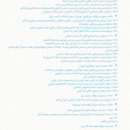
«82» پيام به حضرات آيات عظام و علماي اعلام نجف و كربلا
«83» پيام تسليت به مناسبت درگذشت مرحوم حاج آقا مجتبي آيت
«84» پاسخ به پرسش بخش فارسي راديو بي بي سي در مورد برگزاري رفراندوم ونظارت نهادهاي بين المللي
«85» پاسخ به سؤال خبرگزاري كار ايران (ايلنا) در خصوص تعيين سقف مهريهزنان
+
«86» پاسخ به سؤالات خبرگزاري "رويترز" در مورد انتخابات آينده عراق
«87» ديدار دبيركل و اعضاي نهضت آزادي ايران در دهمين سالگرد بزرگداشتمرحوم مهندس مهدي بازرگان
«88» پاسخ به پرسشي پيرامون حكم ارتداد
«89» پاسخ به پرسش يكي از ايرانيان خارج از كشور پيرامون تفكيك رهبري دينياز رهبري سياسي
«90» پيام تسليت به مناسبت حادثه ناگوار زلزله زرند كرمان
+
«91» پاسخ به پرسش هاي آقاي دكتر نعمت احمدي
«92» پاسخ به پرسش بخش اينترنتي فارسي بي بي سي پيرامون مصاديق "قتلنفس"
«93» پيام تسليت به مناسبت درگذشت پاپ "ژان پل دوم" رهبر مسيحيانكاتوليك
«94» پاسخ به پرسش هاي انجمن اسلامي دانشجويان فيزيك دانشگاه صنعتي اصفهانپيرامون اهميت شورا از نظر اسلام و
قانون اساسي
«95» پاسخ به پرسش هاي سايت امروز پيرامون دو رخداد سياسي
«96» پيام تسليت به مناسبت چهلمين روز درگذشت مرحوم آيت الله آشتياني(ره)
«97» پيام به مناسبت حمله وحشيانه حكومت يمن به شيعيان
+
«98» مصاحبه دبير خبرگزاري "رويترز"
«99» پاسخ به پرسشي پيرامون جبهه دموكراسي خواهي و حقوق بشر و انتخابات
«100» پيام به مناسبت پايان نهمين دوره انتخابات رياست جمهوري
«101» پيام در رابطه با انفجارات لندن
«102» نامه به آقاي اكبر گنجي جهت پايان دادن به اعتصاب غذا در زندان
«103» اظهار تأسف نسبت به برخورد با بيت مرحوم آيت الله العظمي شيرازي
«104» پيام به مناسبت حادثه دلخراش كاظمين
«105» نامه خطاب به همسر آقاي اكبر گنجي
+
«106» پاسخ به سؤالات سايت روز
«107» پيام به ملت عراق به مناسبت انتخابات پارلمان ملي آن كشور
+
«108» مصاحبه خبرنگار هفته نامه "نيوزويك"
+
«109» مصاحبه خبرنگار كانال سه تلويزيون ايتاليا
«110» ديدار اعضاي نهضت آزادي ايران و جمعي از دوستان مرحوم مهندس مهديبازرگان
جلد سوم
ديباچه اي غم آلود:
+
مصاحبه خبرنگار هفته نامه "گاردين"