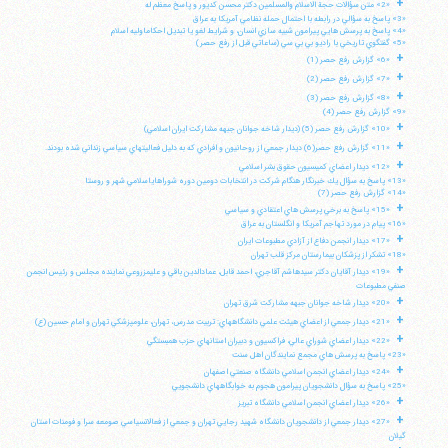
+
«2» متن سؤالات حجة الاسلام والمسلمين دكتر محسن كديور و پاسخ معظم له
«3» پاسخ به سؤالي در رابطه با احتمال حمله نظامي آمريكا به عراق
«4» پاسخ به پرسش هايي پيرامون شبيه سازي انسان، و شرايط لغو يا تبديل احكاماوليه اسلام
«5» گفتگوي تاريخي با راديو بي بي سي (ساعاتي قبل از رفع حصر)
+
«6» گزارش رفع حصر (1)
+
«7» گزارش رفع حصر (2)
+
«8» گزارش رفع حصر (3)
«9» گزارش رفع حصر (4)
+
«10» گزارش رفع حصر (5) (ديدار شاخه جوانان جبهه مشاركت ايران اسلامي)
+
«11» گزارش رفع حصر(6) ديدار جمعي از روحانيون و افرادي كه به دليل فعاليتهاي سياسي زنداني شده بودند.
+
«12» ديدار اعضاي كميسيون حقوق بشر اسلامي
«13» پاسخ به سؤال يك خبرنگار هنگام شركت در انتخابات دومين دوره شوراهاياسلامي شهر و روستا
«14» گزارش رفع حصر (7)
+
«15» پاسخ به برخي پرسش هاي اعتقادي و سياسي
«16» پيام در مورد تهاجم آمريكا و انگلستان به عراق
+
«17» ديدار انجمن دفاع از آزادي مطبوعات ايران
«18» تشكر از پزشكان بيمارستان مركز قلب تهران
+
«19» ديدار آقايان دكتر سيدهاشم آقاجري، احمد قابل، عمادالدين باقي و عليمزروعي نماينده مجلس و رئيس انجمن
صنفي مطبوعات
+
«20» ديدار شاخه جوانان جبهه مشاركت شرق تهران
+
«21» ديدار جمعي از اعضاي هيئت علمي دانشگاههاي: تربيت مدرس، تهران، علومپزشكي تهران و امام حسين (ع)
+
«22» ديدار اعضاي شوراي عالي، فراكسيون و دبيران استانهاي حزب همبستگي
«23» پاسخ به پرسش هاي مجمع نمايندگان اهل سنت
+
«24» ديدار اعضاي انجمن اسلامي دانشگاه صنعتي اصفهان
«25» پاسخ به سؤال دانشجويان پيرامون هجوم به خوابگاههاي دانشجويي
+
«26» ديدار اعضاي انجمن اسلامي دانشگاه تبريز
+
«27» ديدار جمعي از دانشجويان دانشگاه شهيد رجايي تهران و جمعي از فعالانسياسي صومعه سرا و فومنات استان
گيلان