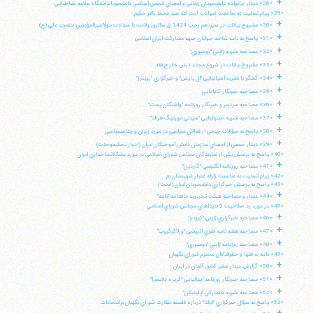
+
«28» ديدار خانواده دانشجويان زنداني و اعضاي انجمن اسلامي دانشجوياندانشگاه علامه طباطبايي
«29» پيام تسليت به مناسبت شهادت آيت الله سيد محمد باقر حكيم
+
«30» مشروح بيانات در سيزدهم رجب 1424 ق سالروز ولادت با سعادت مولااميرالمؤمنين حضرت علي (ع)
+
«31» پاسخ به نامه شاخه جوانان جبهه مشاركت ايران اسلامي
+
«32» مصاحبه نشريه ژاپني "يوميوري"
+
«33» مشروح بيانات در شروع مجدد درس خارج فقه
+
«34» گفتگو با نشريه اسپانيايي "ال پايس" و خبرگزاري "رويترز"
+
«35» مصاحبه خبرنگار كانادايي
+
«36» مصاحبه سردبير و خبرنگار روزنامه "واشنگتن پست"
+
«37» مصاحبه نشريه استراليايي "سيدني مورنينگ هرالد"
+
«38» پاسخ به سؤالات جمعي از فعالان سياسي در مورد زندان و زندانيسياسي
+
«39» ديدار جمعي از اعضاي سازمان دانش آموختگان ايران (ادوار تحكيموحدت)
«40» پاسخ به پرسش يكي از نمايندگان مجلس شوراي اسلامي در مورد مشكلاتساختاري ايران
+
«41» مصاحبه روزنامه انگليسي "گاردين"
«42» پيام تسليت به مناسبت زلزله غمبار شهرستان بم
«43» پاسخ به پرسش خبرگزاري دانشجويان ايران (ايسنا)
+
«44» ديدار و مصاحبه هيئت تحريريه ماهنامه "نامه"
«45» در مورد رد صلاحيت كانديداهاي مجلس شوراي اسلامي
+
«46» مصاحبه خبرگزاري ژاپني "كيودو"
+
«47» مصاحبه هفته نامه خبري اتريشي "ورلاگزگروپ"
+
«48» مصاحبه روزنامه ژاپني "يوميوري"
آیت‌الله منتظری
«49» نامه به فقها و حقوقدانان محترم شوراي نگهبان
وب سایت رسمی آیت‌الله منتظری
+
«50» گزارش ديدار سفير كشور آلمان در ايران
ایران
،
قم
،
میدان مصلّی، بلوار شهید محمّد منتظری، كوچه
+
شماره ٨
کد پستی: 3713744381
«51» مصاحبه خبرنگار روزنامه ايتاليايي "كريره دلايسرا"
+
«52» مصاحبه نشريه دانماركي "پليتيكن"
«53» پاسخ به سؤال خبرگزاري "ايلنا" درباره فلسفه نظارت شوراي نگهبان برانتخابات