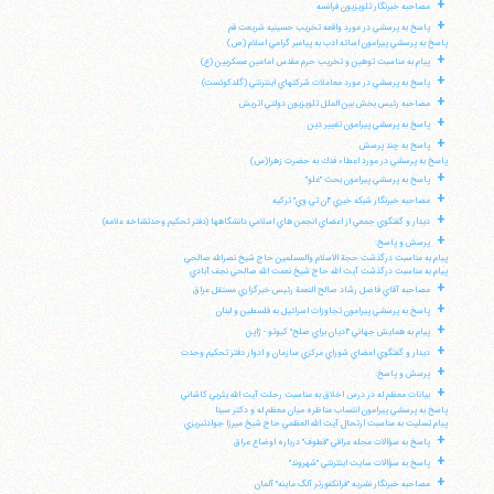
+
مصاحبه خبرنگار تلويزيون فرانسه
+
پاسخ به پرسشي در مورد واقعه تخريب حسينيه شريعت قم
پاسخ به پرسشي پيرامون اسائه ادب به پيامبر گرامي اسلام (ص)
+
پيام به مناسبت توهين و تخريب حرم مقدس امامين عسكريين (ع)
+
پاسخ به پرسشي در مورد معاملات شركتهاي اينترنتي (گلدكوئست)
+
مصاحبه رئيس بخش بين الملل تلويزيون دولتي اتريش
+
پاسخ به پرسشي پيرامون تغيير دين
+
پاسخ به چند پرسش
پاسخ به پرسشي در مورد اعطاء فدك به حضرت زهرا(س)
+
پاسخ به پرسشي پيرامون بحث "غلو"
+
مصاحبه خبرنگار شبكه خبري "ان تي وي" تركيه
+
ديدار و گفتگوي جمعي از اعضاي انجمن هاي اسلامي دانشگاهها (دفتر تحكيم وحدتشاخه علامه)
+
پرسش و پاسخ:
پيام به مناسبت درگذشت حجة الاسلام والمسلمين حاج شيخ نصرالله صالحي
پيام به مناسبت درگذشت آيت الله حاج شيخ نعمت الله صالحي نجف آبادي
+
مصاحبه آقاي فاضل رشاد صالح النعمة رئيس خبرگزاري مستقل عراق
+
پاسخ به پرسشي پيرامون تجاوزات اسرائيل به فلسطين و لبنان
+
پيام به همايش جهاني "اديان براي صلح" كيوتو - ژاپن
+
ديدار و گفتگوي اعضاي شوراي مركزي سازمان و ادوار دفتر تحكيم وحدت
+
پرسش و پاسخ:
+
بيانات معظم له در درس اخلاق به مناسبت رحلت آيت الله يثربي كاشاني
پاسخ به پرسشي پيرامون انتساب مناظره ميان معظم له و دكتر سينا
پيام تسليت به مناسبت ارتحال آيت الله العظمي حاج شيخ ميرزا جوادتبريزي
+
پاسخ به سؤالات مجله عراقي "قطوف" درباره اوضاع عراق
+
پاسخ به سؤالات سايت اينترنتي "شهروند"
+
مصاحبه خبرنگار نشريه "فرانكفورتر آلگ ماينه" آلمان