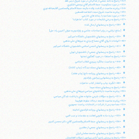
«32» پاسخ به نامه جمعي از شاگردان در مورد شروع درس فقه
«33» در مورد محكوميت حجة الاسلام آقاي يوسفي اشكوري
«34» پيام به مناسبت درگذشت والده مكرمه حجة الاسلام والمسلمين آقايعبدالله نوري
«35» پيام به مناسبت شروع مجدد انتفاضه فلسطين
«36» در مورد مصاحبه با رسانه هاي خارجي
«37» پاسخ به برخي شايعات در مورد كتاب "خاطرات"
+
«38» پاسخ به پرسشهاي ارسال شده
+
[ مانع تراشي در برابر اصلاحات خاتمي و رفراندوم به عنوان آخرين راه حل]
+
«39» پاسخ به پرسشهاي دانشجويان دانشگاه اميركبير
«40» اتهامات نارواي آقاي مصباح يزدي به نيروهاي ملي مذهبي
+
«41» پاسخ به پرسشهاي انجمن اسلامي دانشجويان دانشگاه اميركبير
+
«42» پاسخ به پرسشهاي جمعي از دانشجويان تهران
«43» پاسخ به استفتاء در مورد گفتگوي تمدنها
+
«44» به مناسبت سالگرد پيروزي انقلاب اسلامي
+
«45» پاسخ به پرسشهاي مجله ديدگاه (چاپ كانادا)
+
«46» پاسخ به پرسشهاي روزنامه داچ (چاپ هلند)
«47» پاسخ به پرسشهايي پيرامون رفراندوم
+
«48» انگيزه چاپ و انتشار كتاب خاطرات
«49» پاسخ به پرسشهاي مجله سيما
«50» پيام به مناسبت بازداشتهاي سياسي نيروهاي ملي مذهبي
+
«51» پاسخ به سؤالات شرعي خانواده هاي بازداشت شدگان سياسي
«52» پپام به مناسبت فاجعه دردناك سقوط هواپيما
«53» مصاحبه پس از شركت در انتخابات رياست جمهوري
+
«54» پاسخ به پرسشهاي روزنامه فرانسوي امانيته
+
«55» درباره ماده قانوني اهانت به مقدسات و سب النبي
+
«56» پاسخ به پرسشهاي حجة الاسلام والمسلمين آقاي دكتر محسن كديور
+
«57» پاسخ به پرسشهاي جمعي از مقلدين
+
«58» پاسخ به پرسشهاي جامعه معلمان ايران
«59» پاسخ به پرسش راديو آزادي پيرامون تحولات افغانستان