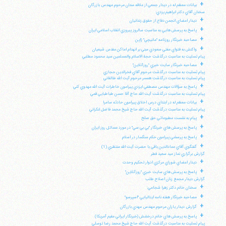
+
بيانات معظم له در ديدار جمعي از علاقه مندان مرحوم مهندس بازرگان
سخنان آقاي دكتر ابراهيم يزدي:
+
ديدار اعضاي انجمن دفاع از حقوق زندانيان
+
پاسخ به پرسش هايي به مناسبت سالروز پيروزي انقلاب اسلامي ايران
+
مصاحبه خبرنگار روزنامه "مانيچي" ژاپن
+
واكنش به فتواي مفتي سعودي مبني بر انهدام اماكن مقدس شيعيان
پيام تسليت به مناسبت درگذشت حجة الاسلام والمسلمين سيد محمود مطلبي
+
مصاحبه خبرنگار سايت خبري "روزآنلاين"
پيام تسليت به مناسبت درگذشت مرحوم آقاي فخرالدين حجازي
پيام تسليت به مناسبت درگذشت همسر مرحوم آيت الله طالقاني
+
پاسخ به سؤالات مهندس مصطفي ايزدي پيرامون خاطرات آيت الله مهدوي كني
پيام تسليت به مناسبت درگذشت آيت الله حاج آقا حسن طباطبايي قمي
+
بيانات معظم له در ابتداي درس اخلاق پيرامون حادثه سامرا
پيام تسليت به مناسبت درگذشت آيت الله حاج شيخ محمد فاضل لنكراني
+
پيام به نشست مطبوعاتي حق صلح
+
پاسخ به پرسش هاي خبرنگار "بي بي سي" در مورد مسائل روز ايران
+
پاسخ به پرسشي پيرامون حكم سنگسار در اسلام
+
گفتگوي آقاي عمادالدين باقي با حضرت آيت الله منتظري (1)
گزارش برگزاري نماز عيد سعيد فطر
+
ديدار اعضاي شوراي مركزي ادوار تحكيم وحدت
+
پاسخ به پرسش هاي سايت خبري "روزآنلاين"
گزارش ديدار مجمع زنان اصلاح طلب
+
سخنان خانم دكتر زهرا شجاعي:
+
مصاحبه خبرنگار هفته نامه ايتاليايي "اسپرسو"
+
گزارش ديدار ياران مرحوم مهندس مهدي بازرگان
+
پاسخ به پرسش هاي خانم درخشش (خبرنگار ايراني مقيم آمريكا)
پيام تسليت به مناسبت درگذشت آيت الله حاج شيخ محمد رضا توسلي