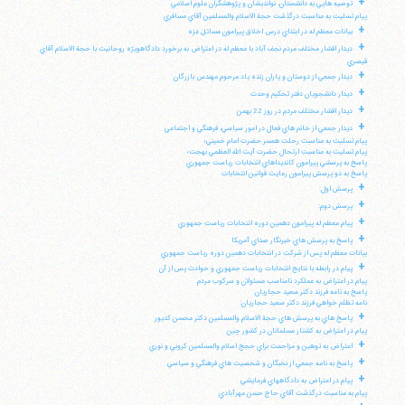
+
توصيه هايي به دانشمندان، نوانديشان و پژوهشگران علوم اسلامي
پيام تسليت به مناسبت درگذشت حجة الاسلام والمسلمين آقاي مسافري
+
بيانات معظم له در ابتداي درس اخلاق پيرامون مسائل غزه
+
ديدار اقشار مختلف مردم نجف آباد با معظم له در اعتراض به برخورد دادگاهويژه روحانيت با حجة الاسلام آقاي
قيصري
+
ديدار جمعي از دوستان و ياران زنده ياد مرحوم مهندس بازرگان
+
ديدار دانشجويان دفتر تحكيم وحدت
+
ديدار اقشار مختلف مردم در روز 22 بهمن
+
ديدار جمعي از خانم هاي فعال در امور سياسي، فرهنگي و اجتماعي
پيام تسليت به مناسبت رحلت همسر حضرت امام خميني؛
پيام تسليت به مناسبت ارتحال حضرت آيت الله العظمي بهجت؛
پاسخ به پرسشي پيرامون كانديداهاي انتخابات رياست جمهوري
پاسخ به دو پرسش پيرامون رعايت قوانين انتخابات
+
پرسش اول:
+
پرسش دوم:
+
پيام معظم له پيرامون دهمين دوره انتخابات رياست جمهوري
+
پاسخ به پرسش هاي خبرنگار صداي آمريكا
بيانات معظم له پس از شركت در انتخابات دهمين دوره رياست جمهوري
+
پيام در رابطه با نتايج انتخابات رياست جمهوري و حوادث پس از آن
پيام در اعتراض به عملكرد نامناسب مسئولان و سركوب مردم
پاسخ به نامه فرزند دكتر سعيد حجاريان
نامه تظلم خواهي فرزند دكتر سعيد حجاريان:
+
پاسخ هاي به پرسش هاي حجة الاسلام والمسلمين دكتر محسن كديور
پيام در اعتراض به كشتار مسلمانان در كشور چين
+
اعتراض به توهين و مزاحمت براي حجج اسلام والمسلمين كروبي و نوري
+
پاسخ به نامه جمعي از نخبگان و شخصيت هاي فرهنگي و سياسي
+
پيام در اعتراض به دادگاههاي فرمايشي
پيام به مناسبت درگذشت آقاي حاج حسن مهرآبادي