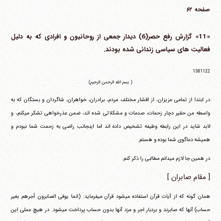
صفحه ۶۲
«11» گزارش رفع حصر(6) دیدار جمعی از روحانیون و افرادی که به دلیل
فعالیت های سیاسی زندانی شده بودند.
1381122
( بسم الله الرحمن الرحیم)
در ابتدا از تمامی عزیزان، از اقشار مختلف مردم، برادران، خواهران، شاگردان و بستگان که به
واسطه من حقیر دچار زحمات، صدمات و مشکلاتی شده اند، ضمن عذرخواهی تشکر می‎کنم، و
لابد شاید در این رابطه وظیفه تشخیص داده اند اما اینجانب راضی به زحمت شما نبودم و
همیشه دعاگوی شما بوده و هستم.
در همین جا لازم می‎دانم مطالبی را ذکر کنم:
[ مقام صابران ]
همان گونه که از آیات قرآن استفاده می‎شود قرآن می‎فرماید:
(انما یوفی الصابرون أجرهم بغیر
حساب)
آنها که صابرند و بردبار اجر و مزد آنها بدون حساب پرداخت می‎شود. در هیچ عملی این