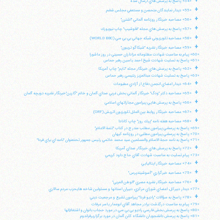
+
«54» پاسخ به پرسش هاي ارسال شده
+
«55» ديدار نمايندگان متحصن و مستعفي مجلس ششم
+
«56» مصاحبه خبرنگار روزنامه آلماني "اشترن"
تلفن 37740011-25-98+ تا 14
+
«57» پاسخ به پرسش هاي مجله "فلوشيپ" چاپ نيويورك
فکس
37740015-25-98+
+
«58» مصاحبه تلويزيوني شبكه جهاني بي بي سي (WORLD BBC)
+
«59» مصاحبه خبرنگار نشريه "شيكاگو تريبون"
«60» پيام به مناسبت شهادت مظلومانه عزاداران حسيني در روز عاشورا
«61» پاسخ به تسليت شهادت شيخ احمد ياسين رهبر حماس
+
«62» پاسخ به پرسش هاي خبرنگار مجله "تايم" چاپ آمريكا
«63» پاسخ به تسليت شهادت عبدالعزيز رنتيسي رهبر حماس
+
«64» ديدار اعضاي انجمن دفاع از آزادي مطبوعات
+
«65» مصاحبه دكتر "ودگ" خبرنگار آلماني بخش غربي صداي آلمان و خانم "گارين"خبرنگار نشريه دويچه آلمان
+
«66» پاسخ به پرسش هايي پيرامون مجازاتهاي اسلامي
+
«67» مصاحبه خبرنگار روابط بين الملل تلويزيون اتريش (ORF)
+
«68» مصاحبه هفته نامه "پيك روز" چاپ كانادا
«69» پاسخ به پرسشي پيرامون مطلب مندرج در كتاب "تتمة الاعلام"
«70» پاسخ به پرسشي پيرامون مطلبي در روزنامه كيهان
«71» پاسخ به نامه حجة الاسلام والمسلمين سيد محمد خاتمي رئيس جمهور تحتعنوان "نامه اي براي فردا"
+
«72» پاسخ به پرسش هاي خبرنگار صداي آمريكا
«73» پيام تسليت به مناسبت شهادت آقاي حاج داود كريمي
+
«74» مصاحبه خبرنگار ايتاليايي
+
«75» مصاحبه خبرگزاري "آسوشيتدپرس"
+
«76» مصاحبه خبرنگار نشريه مصري "الوطن العربي"
«77» ديدار دبيركل، اعضاي شوراي مركزي، دبيران استانها و مسئولين شاخه هايحزب مردم سالاري
+
«78» پاسخ به سؤالات "راديو فردا" پيرامون تشيع و مرجعيت ديني
«79» پيام به مناسبت درگذشت برادر مجاهد آقاي ابوعمار ياسر عرفات
«80» پاسخ به پرسش بخش فارسي راديو بي بي سي در مورد حجاب بانوان و اشتغالآنها
«81» پاسخ به پرسش دانشجويان دانشگاه كلن آلمان در مورد برگزاريرفراندوم