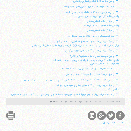
+
پاسخ به نامه 293 نفر از روشنفكران و نخبگان
+
ديدار دانشجويان عضو شوراي مركزي دفتر تحكيم وحدت
+
پيام به مراجع عظام تقليد، علماء و حوزه هاي علميه
پاسخ به نامه آقاي مهندس ميرحسين موسوي
+
پاسخ آيت الله العظمي منتظري:
پاسخ به نامه مجمع زنان اصلاح طلب
+
پاسخ آيت الله العظمي منتظري:
+
بيانات معظم له در درس اخلاق پيرامون مسائل روز
+
پاسخ به پرسش هاي حجة الاسلام والمسلمين دكتر محسن كديور
برگزار نشدن مراسم عيد ولادت حضرت امام رضا(ع) براي همدردي با خانواده هايزندانيان سياسي
+
پاسخ به پرسش هاي پايگاه اينترنتي "موج سبز آزادي"
+
پاسخ به پرسش هاي پايگاه اينترنتي "روزآنلاين"
پاسخ به نامه تظلم خواهي مادر يكي از زندانيان حوادث پس از انتخابات
پاسخ آيت الله العظمي منتظري:
+
بيانات معظم له در روز عيد سعيد قربان در جمع علاقه مندان
+
پاسخ به پرسش هايي پيرامون جنبش سبز مردم ايران
+
اعطاي تنديس "تلاشگر حقوق بشر" به آيت الله العظمي منتظري از سوي كانونمدافعان حقوق بشر ايران
+
پاسخ به پرسش هاي پايگاه اطلاع رساني و نظرسنجي "نظر شما"
و آخرين گفتار...
+
بيانات معظم له در پايان درس نهج البلاغه پيرامون سوء استفاده ابزاري وسياسي از پاره كردن تصوير امام خميني
صفحه نخست
کتاب‌ها
دیدگاهها
جلد دوم
صفحه ۶۲
حالت مطالعه غیر فعال