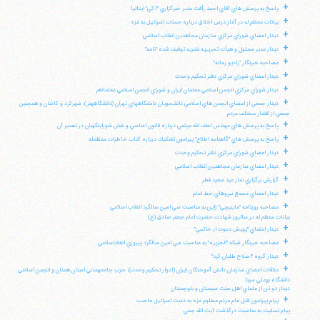
+
پاسخ به پرسش هاي آقاي احمد رأفت مدير خبرگزاري "آكي" ايتاليا
+
بيانات معظم له در آغاز درس اخلاق درباره حملات اسرائيل به غزه
+
ديدار اعضاي شوراي مركزي سازمان مجاهدين انقلاب اسلامي
+
ديدار مدير مسئول و هيأت تحريريه نشريه توقيف شده "نامه"
+
مصاحبه خبرنگار "راديو زمانه"
+
ديدار اعضاي شوراي مركزي دفتر تحكيم وحدت
+
ديدار شوراي مركزي انجمن اسلامي معلمان ايران و شوراي انجمن اسلامي معلمانقم
+
ديدار جمعي از اعضاي انجمن هاي اسلامي دانشجويان دانشگاههاي تهران (دانشگاههنر)، شهركرد و كاشان و همچنين
جمعي از اقشار مختلف مردم
+
پاسخ به پرسش هاي مهندس لطف الله ميثمي درباره قانون اساسي و نقش شوراينگهبان در تفسير آن
+
پاسخ به پرسش هاي "گاهنامه اطلاع" پيرامون تشكيك درباره كتاب خاطرات معظمله
+
ديدار اعضاي شوراي مركزي دفتر تحكيم وحدت
+
ديدار اعضاي سازمان مجاهدين انقلاب اسلامي
+
گزارش برگزاري نماز عيد سعيد فطر
+
ديدار اعضاي مجمع نيروهاي خط امام
+
مصاحبه روزنامه "ماينيچي" ژاپن به مناسبت سي امين سالگرد انقلاب اسلامي
بيانات معظم له در سالروز شهادت حضرت امام جعفر صادق (ع)
+
ديدار اعضاي "پويش دعوت از خاتمي"
+
مصاحبه خبرنگار شبكه "الجزيره" به مناسبت سي امين سالگرد پيروزي انقلاباسلامي
+
ديدار گروه "اصلاح طلبان كرد"
+
ملاقات اعضاي سازمان دانش آموختگان ايران (ادوار تحكيم وحدت)، حزب جامعهمدني استان همدان و انجمن اسلامي
دانشگاه بوعلي سينا
ديدار دو تن از علماي اهل سنت سيستان و بلوچستان
+
پيام پيرامون قتل عام مردم مظلوم غزه به دست اسرائيل غاصب
پيام تسليت به مناسبت درگذشت آيت الله جمي