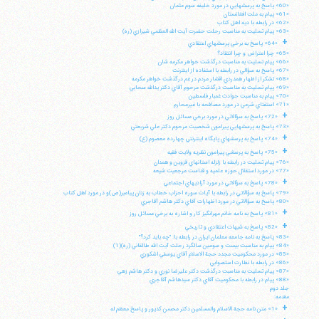
«60» پاسخ به پرسشهايي در مورد خليفه سوم عثمان
«61» پيام به ملت افغانستان
«62» در رابطه با ديه اهل كتاب
«63» پيام تسليت به مناسبت رحلت حضرت آيت الله العظمي شيرازي (ره)
+
«64» پاسخ به برخي پرسشهاي اعتقادي
«65» چرا اعتراض و چرا انتقاد؟
«66» پيام تسليت به مناسبت درگذشت خواهر مكرمه شان
«67» پاسخ به سؤالي در رابطه با استفاده از اينترنت
«68» تشكر از اظهار همدردي اقشار مردم در غم درگذشت خواهر مكرمه
«69» پيام تسليت به مناسبت درگذشت مرحوم آقاي دكتر يدالله سحابي
«70» پيام به مناسبت حوادث غمبار فلسطين
«71» استفتاي شرعي در مورد مصافحه با غيرمحارم
+
«72» پاسخ به سؤالاتي در مورد برخي مسائل روز
«73» پاسخ به پرسشهايي پيرامون شخصيت مرحوم دكتر علي شريعتي
+
«74» پاسخ به پرسشهاي پايگاه اينترنتي چهارده معصوم (ع)
+
«75» پاسخ به پرسشي پيرامون نظريه ولايت فقيه
«76» پيام تسليت در رابطه با زلزله استانهاي قزوين و همدان
«77» در مورد استقلال حوزه علميه و قداست مرجعيت شيعه
+
«78» پاسخ به سؤالاتي در مورد آزاديهاي اجتماعي
«79» پاسخ به سؤالاتي در رابطه با آيات سوره احزاب خطاب به زنان پيامبر(ص)و در مورد اهل كتاب
«80» پاسخ به سؤالاتي در مورد اظهارات آقاي دكتر هاشم آقاجري
+
«81» پاسخ به نامه خانم مهرانگيز كار و اشاره به برخي مسائل روز
+
«82» پاسخ به شبهات اعتقادي و تاريخي
«83» پاسخ به نامه جامعه معلمان ايران در رابطه با: "چه بايد كرد؟"
«84» پيام به مناسبت بيست و سومين سالگرد رحلت آيت الله طالقاني (ره)(1)
«85» در مورد محكوميت مجدد حجة الاسلام آقاي يوسفي اشكوري
«86» در رابطه با نظارت استصوابي
«87» پيام تسليت به مناسبت درگذشت دكتر عليرضا نوري و دكتر هاشم زهي
«88» پيام در رابطه با محكوميت آقاي دكتر سيدهاشم آقاجري
جلد دوم
مقدمه:
+
«1» متن نامه حجة الاسلام والمسلمين دكتر محسن كديور و پاسخ معظم له