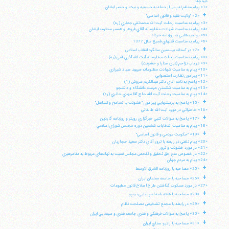
ديباچه:
«1» پيام معظم له پس از حمله به حسينيه و بيت، و حصر ايشان
+
«2» "ولايت فقيه و قانون اساسي"
«3» پيام به مناسبت رحلت آيت الله محمدتقي جعفري (ره)
«4» پيام به مناسبت شهادت مظلومانه آقاي فروهر و همسر محترمه ايشان
«5» توصيه هايي به روزنامه خرداد
«6» پيام به مناسبت قتلهاي فجيع سال 1377
+
«7» در آستانه بيستمين سالگرد انقلاب اسلامي
«8» پيام به مناسبت رحلت مظلومانه آيت الله آذري قمي (ره)
«9» در باب تزاحم (دين، مدارا و خشونت)
«10» پيام به مناسبت شهادت مظلومانه سپهبد صياد شيرازي
«11» پيرامون نظارت استصوابي
«12» پاسخ به نامه آقاي دكتر عبدالكريم سروش (1)
«13» پيام به مناسبت شكستن حرمت دانشگاه و دانشجو
«14» پپام به مناسبت رحلت آيت الله حاج آقا مهدي حائري (ره)
+
«15» پاسخ به پرسشهايي پيرامون "خشونت يا تسامح و تساهل"
«16» خاطراتي در مورد آيت الله طالقاني
+
«17» پاسخ به سؤالات كتبي خبرگزاري رويتر و روزنامه گاردين
«18» پيام به مناسبت انتخابات ششمين دوره مجلس شوراي اسلامي
+
«19» "حكومت مردمي و قانون اساسي"
«20» پيام تلفني در رابطه با ترور آقاي دكتر سعيد حجاريان
«21» در مورد خشونت و ترور
«22» در خصوص منع حق تحقيق و تفحص مجلس نسبت به نهادهاي مربوط به مقامرهبري
«24» پيام به مردم جهان
+
«25» مصاحبه با روزنامه الشرق الاوسط
+
«26» مصاحبه با جامعه معلمان ايران
«27» در مورد مسكوت گذاشتن طرح اصلاح قانون مطبوعات
+
«28» مصاحبه با هفته نامه اسپانيايي تيمپو
+
«29» در رابطه با مجمع تشخيص مصلحت نظام
+
«30» پاسخ به سؤالات فرهنگي و هنري جامعه هنري و سينمايي ايران
+
«31» مصاحبه با راديو صداي ايران