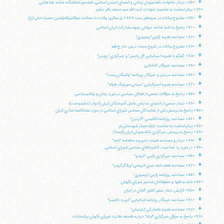
+
«28» ديدار خانواده دانشجويان زنداني و اعضاي انجمن اسلامي دانشجوياندانشگاه علامه طباطبايي
«29» پيام تسليت به مناسبت شهادت آيت الله سيد محمد باقر حكيم
+
«30» مشروح بيانات در سيزدهم رجب 1424 ق سالروز ولادت با سعادت مولااميرالمؤمنين حضرت علي (ع)
+
«31» پاسخ به نامه شاخه جوانان جبهه مشاركت ايران اسلامي
+
«32» مصاحبه نشريه ژاپني "يوميوري"
+
«33» مشروح بيانات در شروع مجدد درس خارج فقه
+
«34» گفتگو با نشريه اسپانيايي "ال پايس" و خبرگزاري "رويترز"
+
«35» مصاحبه خبرنگار كانادايي
+
«36» مصاحبه سردبير و خبرنگار روزنامه "واشنگتن پست"
+
«37» مصاحبه نشريه استراليايي "سيدني مورنينگ هرالد"
+
«38» پاسخ به سؤالات جمعي از فعالان سياسي در مورد زندان و زندانيسياسي
+
«39» ديدار جمعي از اعضاي سازمان دانش آموختگان ايران (ادوار تحكيموحدت)
«40» پاسخ به پرسش يكي از نمايندگان مجلس شوراي اسلامي در مورد مشكلاتساختاري ايران
+
«41» مصاحبه روزنامه انگليسي "گاردين"
«42» پيام تسليت به مناسبت زلزله غمبار شهرستان بم
«43» پاسخ به پرسش خبرگزاري دانشجويان ايران (ايسنا)
+
«44» ديدار و مصاحبه هيئت تحريريه ماهنامه "نامه"
«45» در مورد رد صلاحيت كانديداهاي مجلس شوراي اسلامي
+
«46» مصاحبه خبرگزاري ژاپني "كيودو"
+
«47» مصاحبه هفته نامه خبري اتريشي "ورلاگزگروپ"
+
آیت‌الله منتظری
«48» مصاحبه روزنامه ژاپني "يوميوري"
وب سایت رسمی آیت‌الله منتظری
«49» نامه به فقها و حقوقدانان محترم شوراي نگهبان
ایران
،
قم
،
میدان مصلّی، بلوار شهید محمّد منتظری، كوچه
+
«50» گزارش ديدار سفير كشور آلمان در ايران
شماره ٨
کد پستی: 3713744381
+
«51» مصاحبه خبرنگار روزنامه ايتاليايي "كريره دلايسرا"
+
«52» مصاحبه نشريه دانماركي "پليتيكن"
«53» پاسخ به سؤال خبرگزاري "ايلنا" درباره فلسفه نظارت شوراي نگهبان برانتخابات