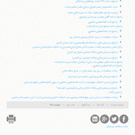
+
پاسخ به نامه 293 نفر از روشنفكران و نخبگان
+
ديدار دانشجويان عضو شوراي مركزي دفتر تحكيم وحدت
+
پيام به مراجع عظام تقليد، علماء و حوزه هاي علميه
پاسخ به نامه آقاي مهندس ميرحسين موسوي
+
پاسخ آيت الله العظمي منتظري:
پاسخ به نامه مجمع زنان اصلاح طلب
+
پاسخ آيت الله العظمي منتظري:
+
بيانات معظم له در درس اخلاق پيرامون مسائل روز
+
پاسخ به پرسش هاي حجة الاسلام والمسلمين دكتر محسن كديور
برگزار نشدن مراسم عيد ولادت حضرت امام رضا(ع) براي همدردي با خانواده هايزندانيان سياسي
+
پاسخ به پرسش هاي پايگاه اينترنتي "موج سبز آزادي"
+
پاسخ به پرسش هاي پايگاه اينترنتي "روزآنلاين"
پاسخ به نامه تظلم خواهي مادر يكي از زندانيان حوادث پس از انتخابات
پاسخ آيت الله العظمي منتظري:
+
بيانات معظم له در روز عيد سعيد قربان در جمع علاقه مندان
+
پاسخ به پرسش هايي پيرامون جنبش سبز مردم ايران
+
اعطاي تنديس "تلاشگر حقوق بشر" به آيت الله العظمي منتظري از سوي كانونمدافعان حقوق بشر ايران
+
پاسخ به پرسش هاي پايگاه اطلاع رساني و نظرسنجي "نظر شما"
و آخرين گفتار...
+
بيانات معظم له در پايان درس نهج البلاغه پيرامون سوء استفاده ابزاري وسياسي از پاره كردن تصوير امام خميني
صفحه نخست
کتاب‌ها
دیدگاهها
جلد دوم
صفحه ۴۵۰
حالت مطالعه غیر فعال