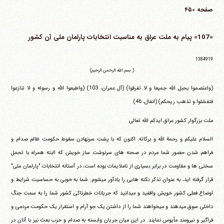
صفحه ۴۵۰
«107» پیام به ملت عراق به مناسبت انتخابات پارلمان ملی آن کشور
1384919
( بسم الله الرحمن الرحیم)
(واعتصموا بحبل الله جمیعا و لا تفرقوا)
(آل عمران، 103)
(واطیعوا الله و رسوله و لا تنازعوا
فتفشلوا و تذهب ریحکم)
(انفال، 46)
ملت بزرگوار کشور عراق ایدکم الله تعالی
السلام علیکم و رحمة الله و برکاته. اکنون که با پشت سرنهادن سقوط حکومت ظالم صدام و
فراهم شدن حضور شما مردم در صحنه های سرنوشت ساز خویش که البته همراه با تحمل
سختی ها و مقاومت در برابر بسیاری از ناملایمات بوده است، در آستانه انتخابات "پارلمان ملی"
قرار گرفته اید، به عنوان تذکر نکته هایی را یادآور می‎شوم: شما به خوبی به حساسیت شرایط و
اوضاع فعلی کشور خویش واقفید و می‎دانید که جریانات خطرناکی کشور شما را به سمت جنگ
داخلی سوق می‎دهند و می‎خواهند شما را از داشتن یک جو آرام و استقرار یک حکومت مردمی و
فراگیر و نیرومند مأیوس نمایند. در این میان جریان وابسته به صدام و حزب بعث نیز با آنان در