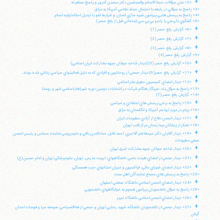
+
«2» متن سؤالات حجة الاسلام والمسلمين دكتر محسن كديور و پاسخ معظم له
«3» پاسخ به سؤالي در رابطه با احتمال حمله نظامي آمريكا به عراق
«4» پاسخ به پرسش هايي پيرامون شبيه سازي انسان، و شرايط لغو يا تبديل احكاماوليه اسلام
«5» گفتگوي تاريخي با راديو بي بي سي (ساعاتي قبل از رفع حصر)
+
«6» گزارش رفع حصر (1)
+
«7» گزارش رفع حصر (2)
+
«8» گزارش رفع حصر (3)
«9» گزارش رفع حصر (4)
+
«10» گزارش رفع حصر (5) (ديدار شاخه جوانان جبهه مشاركت ايران اسلامي)
+
«11» گزارش رفع حصر(6) ديدار جمعي از روحانيون و افرادي كه به دليل فعاليتهاي سياسي زنداني شده بودند.
+
«12» ديدار اعضاي كميسيون حقوق بشر اسلامي
«13» پاسخ به سؤال يك خبرنگار هنگام شركت در انتخابات دومين دوره شوراهاياسلامي شهر و روستا
«14» گزارش رفع حصر (7)
+
«15» پاسخ به برخي پرسش هاي اعتقادي و سياسي
«16» پيام در مورد تهاجم آمريكا و انگلستان به عراق
+
«17» ديدار انجمن دفاع از آزادي مطبوعات ايران
«18» تشكر از پزشكان بيمارستان مركز قلب تهران
+
«19» ديدار آقايان دكتر سيدهاشم آقاجري، احمد قابل، عمادالدين باقي و عليمزروعي نماينده مجلس و رئيس انجمن
صنفي مطبوعات
+
«20» ديدار شاخه جوانان جبهه مشاركت شرق تهران
+
«21» ديدار جمعي از اعضاي هيئت علمي دانشگاههاي: تربيت مدرس، تهران، علومپزشكي تهران و امام حسين (ع)
+
«22» ديدار اعضاي شوراي عالي، فراكسيون و دبيران استانهاي حزب همبستگي
«23» پاسخ به پرسش هاي مجمع نمايندگان اهل سنت
+
«24» ديدار اعضاي انجمن اسلامي دانشگاه صنعتي اصفهان
«25» پاسخ به سؤال دانشجويان پيرامون هجوم به خوابگاههاي دانشجويي
+
«26» ديدار اعضاي انجمن اسلامي دانشگاه تبريز
+
«27» ديدار جمعي از دانشجويان دانشگاه شهيد رجايي تهران و جمعي از فعالانسياسي صومعه سرا و فومنات استان
گيلان