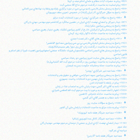
«82» پيام به حضرات آيات عظام و علماي اعلام نجف و كربلا
«83» پيام تسليت به مناسبت درگذشت مرحوم حاج آقا مجتبي آيت
«84» پاسخ به پرسش بخش فارسي راديو بي بي سي در مورد برگزاري رفراندوم ونظارت نهادهاي بين المللي
«85» پاسخ به سؤال خبرگزاري كار ايران (ايلنا) در خصوص تعيين سقف مهريهزنان
+
«86» پاسخ به سؤالات خبرگزاري "رويترز" در مورد انتخابات آينده عراق
«87» ديدار دبيركل و اعضاي نهضت آزادي ايران در دهمين سالگرد بزرگداشتمرحوم مهندس مهدي بازرگان
«88» پاسخ به پرسشي پيرامون حكم ارتداد
«89» پاسخ به پرسش يكي از ايرانيان خارج از كشور پيرامون تفكيك رهبري دينياز رهبري سياسي
«90» پيام تسليت به مناسبت حادثه ناگوار زلزله زرند كرمان
+
«91» پاسخ به پرسش هاي آقاي دكتر نعمت احمدي
«92» پاسخ به پرسش بخش اينترنتي فارسي بي بي سي پيرامون مصاديق "قتلنفس"
«93» پيام تسليت به مناسبت درگذشت پاپ "ژان پل دوم" رهبر مسيحيانكاتوليك
«94» پاسخ به پرسش هاي انجمن اسلامي دانشجويان فيزيك دانشگاه صنعتي اصفهانپيرامون اهميت شورا از نظر اسلام و
قانون اساسي
«95» پاسخ به پرسش هاي سايت امروز پيرامون دو رخداد سياسي
«96» پيام تسليت به مناسبت چهلمين روز درگذشت مرحوم آيت الله آشتياني(ره)
«97» پيام به مناسبت حمله وحشيانه حكومت يمن به شيعيان
+
«98» مصاحبه دبير خبرگزاري "رويترز"
«99» پاسخ به پرسشي پيرامون جبهه دموكراسي خواهي و حقوق بشر و انتخابات
«100» پيام به مناسبت پايان نهمين دوره انتخابات رياست جمهوري
«101» پيام در رابطه با انفجارات لندن
«102» نامه به آقاي اكبر گنجي جهت پايان دادن به اعتصاب غذا در زندان
«103» اظهار تأسف نسبت به برخورد با بيت مرحوم آيت الله العظمي شيرازي
«104» پيام به مناسبت حادثه دلخراش كاظمين
«105» نامه خطاب به همسر آقاي اكبر گنجي
+
«106» پاسخ به سؤالات سايت روز
«107» پيام به ملت عراق به مناسبت انتخابات پارلمان ملي آن كشور
+
«108» مصاحبه خبرنگار هفته نامه "نيوزويك"
+
«109» مصاحبه خبرنگار كانال سه تلويزيون ايتاليا
«110» ديدار اعضاي نهضت آزادي ايران و جمعي از دوستان مرحوم مهندس مهديبازرگان
جلد سوم
ديباچه اي غم آلود:
+
مصاحبه خبرنگار هفته نامه "گاردين"