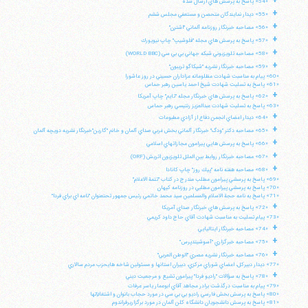
+
«54» پاسخ به پرسش هاي ارسال شده
+
«55» ديدار نمايندگان متحصن و مستعفي مجلس ششم
تلفن 37740011-25-98+ تا 14
+
«56» مصاحبه خبرنگار روزنامه آلماني "اشترن"
فکس
37740015-25-98+
+
«57» پاسخ به پرسش هاي مجله "فلوشيپ" چاپ نيويورك
+
«58» مصاحبه تلويزيوني شبكه جهاني بي بي سي (WORLD BBC)
+
«59» مصاحبه خبرنگار نشريه "شيكاگو تريبون"
«60» پيام به مناسبت شهادت مظلومانه عزاداران حسيني در روز عاشورا
«61» پاسخ به تسليت شهادت شيخ احمد ياسين رهبر حماس
+
«62» پاسخ به پرسش هاي خبرنگار مجله "تايم" چاپ آمريكا
«63» پاسخ به تسليت شهادت عبدالعزيز رنتيسي رهبر حماس
+
«64» ديدار اعضاي انجمن دفاع از آزادي مطبوعات
+
«65» مصاحبه دكتر "ودگ" خبرنگار آلماني بخش غربي صداي آلمان و خانم "گارين"خبرنگار نشريه دويچه آلمان
+
«66» پاسخ به پرسش هايي پيرامون مجازاتهاي اسلامي
+
«67» مصاحبه خبرنگار روابط بين الملل تلويزيون اتريش (ORF)
+
«68» مصاحبه هفته نامه "پيك روز" چاپ كانادا
«69» پاسخ به پرسشي پيرامون مطلب مندرج در كتاب "تتمة الاعلام"
«70» پاسخ به پرسشي پيرامون مطلبي در روزنامه كيهان
«71» پاسخ به نامه حجة الاسلام والمسلمين سيد محمد خاتمي رئيس جمهور تحتعنوان "نامه اي براي فردا"
+
«72» پاسخ به پرسش هاي خبرنگار صداي آمريكا
«73» پيام تسليت به مناسبت شهادت آقاي حاج داود كريمي
+
«74» مصاحبه خبرنگار ايتاليايي
+
«75» مصاحبه خبرگزاري "آسوشيتدپرس"
+
«76» مصاحبه خبرنگار نشريه مصري "الوطن العربي"
«77» ديدار دبيركل، اعضاي شوراي مركزي، دبيران استانها و مسئولين شاخه هايحزب مردم سالاري
+
«78» پاسخ به سؤالات "راديو فردا" پيرامون تشيع و مرجعيت ديني
«79» پيام به مناسبت درگذشت برادر مجاهد آقاي ابوعمار ياسر عرفات
«80» پاسخ به پرسش بخش فارسي راديو بي بي سي در مورد حجاب بانوان و اشتغالآنها
«81» پاسخ به پرسش دانشجويان دانشگاه كلن آلمان در مورد برگزاريرفراندوم