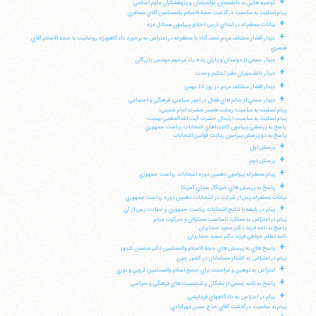
+
توصيه هايي به دانشمندان، نوانديشان و پژوهشگران علوم اسلامي
پيام تسليت به مناسبت درگذشت حجة الاسلام والمسلمين آقاي مسافري
+
بيانات معظم له در ابتداي درس اخلاق پيرامون مسائل غزه
+
ديدار اقشار مختلف مردم نجف آباد با معظم له در اعتراض به برخورد دادگاهويژه روحانيت با حجة الاسلام آقاي
قيصري
+
ديدار جمعي از دوستان و ياران زنده ياد مرحوم مهندس بازرگان
+
ديدار دانشجويان دفتر تحكيم وحدت
+
ديدار اقشار مختلف مردم در روز 22 بهمن
+
ديدار جمعي از خانم هاي فعال در امور سياسي، فرهنگي و اجتماعي
پيام تسليت به مناسبت رحلت همسر حضرت امام خميني؛
پيام تسليت به مناسبت ارتحال حضرت آيت الله العظمي بهجت؛
پاسخ به پرسشي پيرامون كانديداهاي انتخابات رياست جمهوري
پاسخ به دو پرسش پيرامون رعايت قوانين انتخابات
+
پرسش اول:
+
پرسش دوم:
+
پيام معظم له پيرامون دهمين دوره انتخابات رياست جمهوري
+
پاسخ به پرسش هاي خبرنگار صداي آمريكا
بيانات معظم له پس از شركت در انتخابات دهمين دوره رياست جمهوري
+
پيام در رابطه با نتايج انتخابات رياست جمهوري و حوادث پس از آن
پيام در اعتراض به عملكرد نامناسب مسئولان و سركوب مردم
پاسخ به نامه فرزند دكتر سعيد حجاريان
نامه تظلم خواهي فرزند دكتر سعيد حجاريان:
+
پاسخ هاي به پرسش هاي حجة الاسلام والمسلمين دكتر محسن كديور
پيام در اعتراض به كشتار مسلمانان در كشور چين
+
اعتراض به توهين و مزاحمت براي حجج اسلام والمسلمين كروبي و نوري
+
پاسخ به نامه جمعي از نخبگان و شخصيت هاي فرهنگي و سياسي
+
پيام در اعتراض به دادگاههاي فرمايشي
پيام به مناسبت درگذشت آقاي حاج حسن مهرآبادي