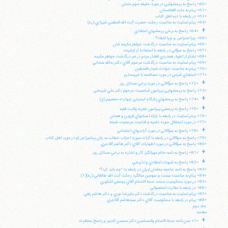
«60» پاسخ به پرسشهايي در مورد خليفه سوم عثمان
«61» پيام به ملت افغانستان
«62» در رابطه با ديه اهل كتاب
«63» پيام تسليت به مناسبت رحلت حضرت آيت الله العظمي شيرازي (ره)
+
«64» پاسخ به برخي پرسشهاي اعتقادي
«65» چرا اعتراض و چرا انتقاد؟
«66» پيام تسليت به مناسبت درگذشت خواهر مكرمه شان
«67» پاسخ به سؤالي در رابطه با استفاده از اينترنت
«68» تشكر از اظهار همدردي اقشار مردم در غم درگذشت خواهر مكرمه
«69» پيام تسليت به مناسبت درگذشت مرحوم آقاي دكتر يدالله سحابي
«70» پيام به مناسبت حوادث غمبار فلسطين
«71» استفتاي شرعي در مورد مصافحه با غيرمحارم
+
«72» پاسخ به سؤالاتي در مورد برخي مسائل روز
«73» پاسخ به پرسشهايي پيرامون شخصيت مرحوم دكتر علي شريعتي
+
«74» پاسخ به پرسشهاي پايگاه اينترنتي چهارده معصوم (ع)
+
«75» پاسخ به پرسشي پيرامون نظريه ولايت فقيه
«76» پيام تسليت در رابطه با زلزله استانهاي قزوين و همدان
«77» در مورد استقلال حوزه علميه و قداست مرجعيت شيعه
+
«78» پاسخ به سؤالاتي در مورد آزاديهاي اجتماعي
«79» پاسخ به سؤالاتي در رابطه با آيات سوره احزاب خطاب به زنان پيامبر(ص)و در مورد اهل كتاب
«80» پاسخ به سؤالاتي در مورد اظهارات آقاي دكتر هاشم آقاجري
+
«81» پاسخ به نامه خانم مهرانگيز كار و اشاره به برخي مسائل روز
+
«82» پاسخ به شبهات اعتقادي و تاريخي
«83» پاسخ به نامه جامعه معلمان ايران در رابطه با: "چه بايد كرد؟"
«84» پيام به مناسبت بيست و سومين سالگرد رحلت آيت الله طالقاني (ره)(1)
«85» در مورد محكوميت مجدد حجة الاسلام آقاي يوسفي اشكوري
«86» در رابطه با نظارت استصوابي
«87» پيام تسليت به مناسبت درگذشت دكتر عليرضا نوري و دكتر هاشم زهي
«88» پيام در رابطه با محكوميت آقاي دكتر سيدهاشم آقاجري
جلد دوم
مقدمه:
+
«1» متن نامه حجة الاسلام والمسلمين دكتر محسن كديور و پاسخ معظم له