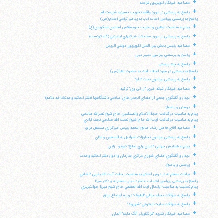
+
مصاحبه خبرنگار تلويزيون فرانسه
+
پاسخ به پرسشي در مورد واقعه تخريب حسينيه شريعت قم
پاسخ به پرسشي پيرامون اسائه ادب به پيامبر گرامي اسلام (ص)
+
پيام به مناسبت توهين و تخريب حرم مقدس امامين عسكريين (ع)
+
پاسخ به پرسشي در مورد معاملات شركتهاي اينترنتي (گلدكوئست)
+
مصاحبه رئيس بخش بين الملل تلويزيون دولتي اتريش
+
پاسخ به پرسشي پيرامون تغيير دين
+
پاسخ به چند پرسش
پاسخ به پرسشي در مورد اعطاء فدك به حضرت زهرا(س)
+
پاسخ به پرسشي پيرامون بحث "غلو"
+
مصاحبه خبرنگار شبكه خبري "ان تي وي" تركيه
+
ديدار و گفتگوي جمعي از اعضاي انجمن هاي اسلامي دانشگاهها (دفتر تحكيم وحدتشاخه علامه)
+
پرسش و پاسخ:
پيام به مناسبت درگذشت حجة الاسلام والمسلمين حاج شيخ نصرالله صالحي
پيام به مناسبت درگذشت آيت الله حاج شيخ نعمت الله صالحي نجف آبادي
+
مصاحبه آقاي فاضل رشاد صالح النعمة رئيس خبرگزاري مستقل عراق
+
پاسخ به پرسشي پيرامون تجاوزات اسرائيل به فلسطين و لبنان
+
پيام به همايش جهاني "اديان براي صلح" كيوتو - ژاپن
+
ديدار و گفتگوي اعضاي شوراي مركزي سازمان و ادوار دفتر تحكيم وحدت
+
پرسش و پاسخ:
+
بيانات معظم له در درس اخلاق به مناسبت رحلت آيت الله يثربي كاشاني
پاسخ به پرسشي پيرامون انتساب مناظره ميان معظم له و دكتر سينا
پيام تسليت به مناسبت ارتحال آيت الله العظمي حاج شيخ ميرزا جوادتبريزي
+
پاسخ به سؤالات مجله عراقي "قطوف" درباره اوضاع عراق
+
پاسخ به سؤالات سايت اينترنتي "شهروند"
+
مصاحبه خبرنگار نشريه "فرانكفورتر آلگ ماينه" آلمان