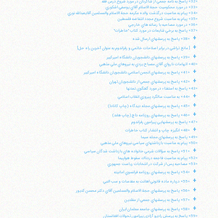
«32» پاسخ به نامه جمعي از شاگردان در مورد شروع درس فقه
«33» در مورد محكوميت حجة الاسلام آقاي يوسفي اشكوري
«34» پيام به مناسبت درگذشت والده مكرمه حجة الاسلام والمسلمين آقايعبدالله نوري
«35» پيام به مناسبت شروع مجدد انتفاضه فلسطين
«36» در مورد مصاحبه با رسانه هاي خارجي
«37» پاسخ به برخي شايعات در مورد كتاب "خاطرات"
+
«38» پاسخ به پرسشهاي ارسال شده
+
[ مانع تراشي در برابر اصلاحات خاتمي و رفراندوم به عنوان آخرين راه حل]
+
«39» پاسخ به پرسشهاي دانشجويان دانشگاه اميركبير
«40» اتهامات نارواي آقاي مصباح يزدي به نيروهاي ملي مذهبي
+
«41» پاسخ به پرسشهاي انجمن اسلامي دانشجويان دانشگاه اميركبير
+
«42» پاسخ به پرسشهاي جمعي از دانشجويان تهران
«43» پاسخ به استفتاء در مورد گفتگوي تمدنها
+
«44» به مناسبت سالگرد پيروزي انقلاب اسلامي
+
«45» پاسخ به پرسشهاي مجله ديدگاه (چاپ كانادا)
+
«46» پاسخ به پرسشهاي روزنامه داچ (چاپ هلند)
«47» پاسخ به پرسشهايي پيرامون رفراندوم
+
«48» انگيزه چاپ و انتشار كتاب خاطرات
«49» پاسخ به پرسشهاي مجله سيما
«50» پيام به مناسبت بازداشتهاي سياسي نيروهاي ملي مذهبي
+
«51» پاسخ به سؤالات شرعي خانواده هاي بازداشت شدگان سياسي
«52» پپام به مناسبت فاجعه دردناك سقوط هواپيما
«53» مصاحبه پس از شركت در انتخابات رياست جمهوري
+
«54» پاسخ به پرسشهاي روزنامه فرانسوي امانيته
+
«55» درباره ماده قانوني اهانت به مقدسات و سب النبي
+
«56» پاسخ به پرسشهاي حجة الاسلام والمسلمين آقاي دكتر محسن كديور
+
«57» پاسخ به پرسشهاي جمعي از مقلدين
+
«58» پاسخ به پرسشهاي جامعه معلمان ايران
«59» پاسخ به پرسش راديو آزادي پيرامون تحولات افغانستان