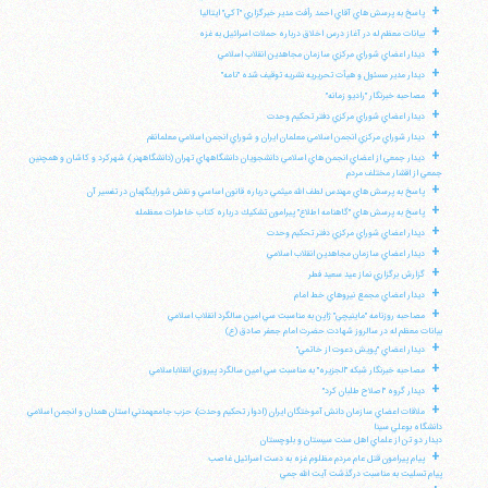
+
پاسخ به پرسش هاي آقاي احمد رأفت مدير خبرگزاري "آكي" ايتاليا
+
بيانات معظم له در آغاز درس اخلاق درباره حملات اسرائيل به غزه
+
ديدار اعضاي شوراي مركزي سازمان مجاهدين انقلاب اسلامي
+
ديدار مدير مسئول و هيأت تحريريه نشريه توقيف شده "نامه"
+
مصاحبه خبرنگار "راديو زمانه"
+
ديدار اعضاي شوراي مركزي دفتر تحكيم وحدت
+
ديدار شوراي مركزي انجمن اسلامي معلمان ايران و شوراي انجمن اسلامي معلمانقم
+
ديدار جمعي از اعضاي انجمن هاي اسلامي دانشجويان دانشگاههاي تهران (دانشگاههنر)، شهركرد و كاشان و همچنين
جمعي از اقشار مختلف مردم
+
پاسخ به پرسش هاي مهندس لطف الله ميثمي درباره قانون اساسي و نقش شوراينگهبان در تفسير آن
+
پاسخ به پرسش هاي "گاهنامه اطلاع" پيرامون تشكيك درباره كتاب خاطرات معظمله
+
ديدار اعضاي شوراي مركزي دفتر تحكيم وحدت
+
ديدار اعضاي سازمان مجاهدين انقلاب اسلامي
+
گزارش برگزاري نماز عيد سعيد فطر
+
ديدار اعضاي مجمع نيروهاي خط امام
+
مصاحبه روزنامه "ماينيچي" ژاپن به مناسبت سي امين سالگرد انقلاب اسلامي
بيانات معظم له در سالروز شهادت حضرت امام جعفر صادق (ع)
+
ديدار اعضاي "پويش دعوت از خاتمي"
+
مصاحبه خبرنگار شبكه "الجزيره" به مناسبت سي امين سالگرد پيروزي انقلاباسلامي
+
ديدار گروه "اصلاح طلبان كرد"
+
ملاقات اعضاي سازمان دانش آموختگان ايران (ادوار تحكيم وحدت)، حزب جامعهمدني استان همدان و انجمن اسلامي
دانشگاه بوعلي سينا
ديدار دو تن از علماي اهل سنت سيستان و بلوچستان
+
پيام پيرامون قتل عام مردم مظلوم غزه به دست اسرائيل غاصب
پيام تسليت به مناسبت درگذشت آيت الله جمي