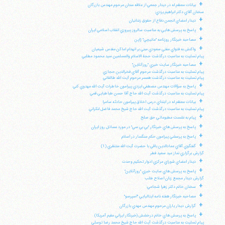
+
بيانات معظم له در ديدار جمعي از علاقه مندان مرحوم مهندس بازرگان
سخنان آقاي دكتر ابراهيم يزدي:
+
ديدار اعضاي انجمن دفاع از حقوق زندانيان
+
پاسخ به پرسش هايي به مناسبت سالروز پيروزي انقلاب اسلامي ايران
+
مصاحبه خبرنگار روزنامه "مانيچي" ژاپن
+
واكنش به فتواي مفتي سعودي مبني بر انهدام اماكن مقدس شيعيان
پيام تسليت به مناسبت درگذشت حجة الاسلام والمسلمين سيد محمود مطلبي
+
مصاحبه خبرنگار سايت خبري "روزآنلاين"
پيام تسليت به مناسبت درگذشت مرحوم آقاي فخرالدين حجازي
پيام تسليت به مناسبت درگذشت همسر مرحوم آيت الله طالقاني
+
پاسخ به سؤالات مهندس مصطفي ايزدي پيرامون خاطرات آيت الله مهدوي كني
پيام تسليت به مناسبت درگذشت آيت الله حاج آقا حسن طباطبايي قمي
+
بيانات معظم له در ابتداي درس اخلاق پيرامون حادثه سامرا
پيام تسليت به مناسبت درگذشت آيت الله حاج شيخ محمد فاضل لنكراني
+
پيام به نشست مطبوعاتي حق صلح
+
پاسخ به پرسش هاي خبرنگار "بي بي سي" در مورد مسائل روز ايران
+
پاسخ به پرسشي پيرامون حكم سنگسار در اسلام
+
گفتگوي آقاي عمادالدين باقي با حضرت آيت الله منتظري (1)
گزارش برگزاري نماز عيد سعيد فطر
+
ديدار اعضاي شوراي مركزي ادوار تحكيم وحدت
+
پاسخ به پرسش هاي سايت خبري "روزآنلاين"
گزارش ديدار مجمع زنان اصلاح طلب
+
سخنان خانم دكتر زهرا شجاعي:
+
مصاحبه خبرنگار هفته نامه ايتاليايي "اسپرسو"
+
گزارش ديدار ياران مرحوم مهندس مهدي بازرگان
+
پاسخ به پرسش هاي خانم درخشش (خبرنگار ايراني مقيم آمريكا)
پيام تسليت به مناسبت درگذشت آيت الله حاج شيخ محمد رضا توسلي