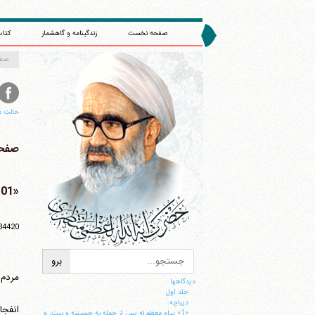
صفحه نخست
زندگینامه و گاهشمار
کتاب
صف
حالت م
صفحه 
«101» پیام در رابطه با انفجارات لندن
84420
مردم 
دیدگاهها
جلد اول
ديباچه:
انفجا
«1» پيام معظم له پس از حمله به حسينيه و بيت، و