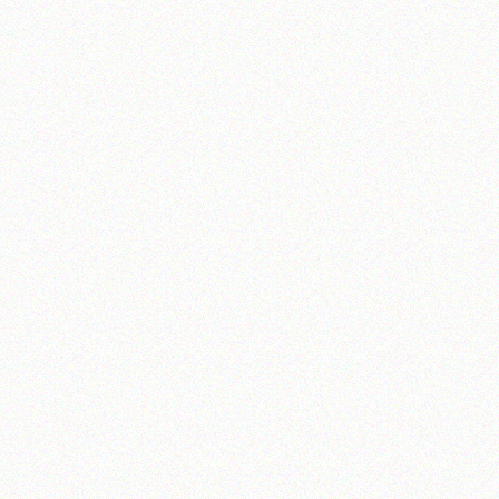
تلفن 37740011-25-98+ تا 14
فکس
37740015-25-98+