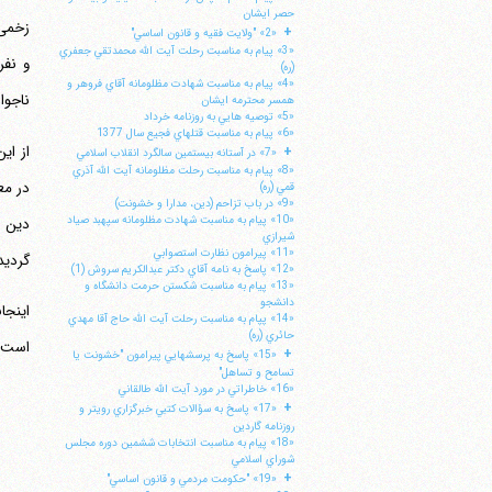
حصر ايشان
زخمی 
+
«2» "ولايت فقيه و قانون اساسي"
«3» پيام به مناسبت رحلت آيت الله محمدتقي جعفري
(ره)
«4» پيام به مناسبت شهادت مظلومانه آقاي فروهر و
ناجوا
همسر محترمه ايشان
«5» توصيه هايي به روزنامه خرداد
«6» پيام به مناسبت قتلهاي فجيع سال 1377
+
«7» در آستانه بيستمين سالگرد انقلاب اسلامي
«8» پيام به مناسبت رحلت مظلومانه آيت الله آذري
در مع
قمي (ره)
«9» در باب تزاحم (دين، مدارا و خشونت)
«10» پيام به مناسبت شهادت مظلومانه سپهبد صياد
دین ر
شيرازي
«11» پيرامون نظارت استصوابي
گردید
«12» پاسخ به نامه آقاي دكتر عبدالكريم سروش (1)
«13» پيام به مناسبت شكستن حرمت دانشگاه و
دانشجو
«14» پپام به مناسبت رحلت آيت الله حاج آقا مهدي
حائري (ره)
است 
+
«15» پاسخ به پرسشهايي پيرامون "خشونت يا
تسامح و تساهل"
«16» خاطراتي در مورد آيت الله طالقاني
+
«17» پاسخ به سؤالات كتبي خبرگزاري رويتر و
روزنامه گاردين
«18» پيام به مناسبت انتخابات ششمين دوره مجلس
شوراي اسلامي
+
«19» "حكومت مردمي و قانون اساسي"