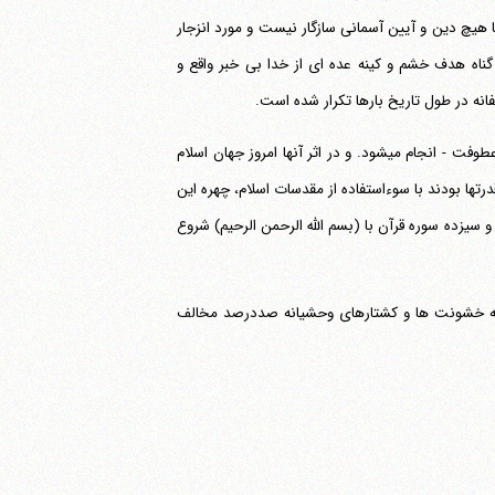
هیچ دین و آیین آسمانی سازگار نیست و مورد انزجار
ا زن و مرد و کودک بی گناه هدف خشم و کینه عده ای از خدا بی خبر واقع و
نه در طول تاریخ بارها تکرار شده است.
از این مصیبت تأسف بارتر این که این جنایات هولناک به نام اسلام عزیز - دین رحمت و عطوفت - انجام می‎شود. و در اثر آنها امروز جهان اسلام
تها بودند با سوءاستفاده از مقدسات اسلام، چهره این
(بسم الله الرحمن الرحیم)
شروع
 ام اکنون نیز رسما اعلام می‎کنم: اسلام با این گونه خشونت ها و کشتارهای وحشیانه صددرصد مخالف