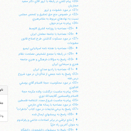
«20» پيام تلفني در رابطه با ترور آقاي دكتر سعيد
حجاريان
«21» در مورد خشونت و ترور
«22» در خصوص منع حق تحقيق و تفحص مجلس
نسبت به نهادهاي مربوط به مقامرهبري
«24» پيام به مردم جهان
+
«25» مصاحبه با روزنامه الشرق الاوسط
+
«26» مصاحبه با جامعه معلمان ايران
«27» در مورد مسكوت گذاشتن طرح اصلاح قانون
مطبوعات
+
«28» مصاحبه با هفته نامه اسپانيايي تيمپو
+
«29» در رابطه با مجمع تشخيص مصلحت نظام
+
«30» پاسخ به سؤالات فرهنگي و هنري جامعه
هنري و سينمايي ايران
+
«31» مصاحبه با راديو صداي ايران
«32» پاسخ به نامه جمعي از شاگردان در مورد شروع
درس فقه
«33» در مورد محكوميت حجة الاسلام آقاي يوسفي
اشكوري
ناو
«34» پيام به مناسبت درگذشت والده مكرمه حجة
الاسلام والمسلمين آقايعبدالله نوري
«35» پيام به مناسبت شروع مجدد انتفاضه فلسطين
جل
«36» در مورد مصاحبه با رسانه هاي خارجي
«37» پاسخ به برخي شايعات در مورد كتاب "خاطرات"
+
«38» پاسخ به پرسشهاي ارسال شده
با 
+
[ مانع تراشي در برابر اصلاحات خاتمي و رفراندوم
به عنوان آخرين راه حل]
+
«39» پاسخ به پرسشهاي دانشجويان دانشگاه