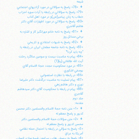
شيعه
+
«78» پاسخ به سؤالاتي در مورد آزاديهاي اجتماعي
«79» پاسخ به سؤالاتي در رابطه با آيات سوره احزاب
خطاب به زنان پيامبر(ص)و در مورد اهل كتاب
«80» پاسخ به سؤالاتي در مورد اظهارات آقاي دكتر
هاشم آقاجري
+
«81» پاسخ به نامه خانم مهرانگيز كار و اشاره به
برخي مسائل روز
+
«82» پاسخ به شبهات اعتقادي و تاريخي
«83» پاسخ به نامه جامعه معلمان ايران در رابطه با:
"چه بايد كرد؟"
«84» پيام به مناسبت بيست و سومين سالگرد رحلت
آيت الله طالقاني (ره)(1)
«85» در مورد محكوميت مجدد حجة الاسلام آقاي
يوسفي اشكوري
«86» در رابطه با نظارت استصوابي
«87» پيام تسليت به مناسبت درگذشت دكتر عليرضا
نوري و دكتر هاشم زهي
«88» پيام در رابطه با محكوميت آقاي دكتر سيدهاشم
آقاجري
جلد دوم
مقدمه:
+
«1» متن نامه حجة الاسلام والمسلمين دكتر محسن
كديور و پاسخ معظم له
+
«2» متن سؤالات حجة الاسلام والمسلمين دكتر
محسن كديور و پاسخ معظم له
«3» پاسخ به سؤالي در رابطه با احتمال حمله نظامي
آمريكا به عراق
«4» پاسخ به پرسش هايي پيرامون شبيه سازي انسان،