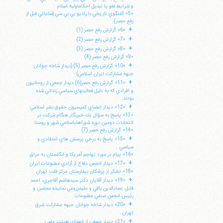
و شرايط لغو يا تبديل احكاماوليه اسلام
«5» گفتگوي تاريخي با راديو بي بي سي (ساعاتي قبل از
رفع حصر)
+
«6» گزارش رفع حصر (1)
+
«7» گزارش رفع حصر (2)
+
«8» گزارش رفع حصر (3)
«9» گزارش رفع حصر (4)
+
«10» گزارش رفع حصر (5) (ديدار شاخه جوانان
جبهه مشاركت ايران اسلامي)
+
«11» گزارش رفع حصر(6) ديدار جمعي از روحانيون
و افرادي كه به دليل فعاليتهاي سياسي زنداني شده
بودند.
+
«12» ديدار اعضاي كميسيون حقوق بشر اسلامي
«13» پاسخ به سؤال يك خبرنگار هنگام شركت در
انتخابات دومين دوره شوراهاياسلامي شهر و روستا
«14» گزارش رفع حصر (7)
+
«15» پاسخ به برخي پرسش هاي اعتقادي و
سياسي
«16» پيام در مورد تهاجم آمريكا و انگلستان به عراق
+
«17» ديدار انجمن دفاع از آزادي مطبوعات ايران
«18» تشكر از پزشكان بيمارستان مركز قلب تهران
+
«19» ديدار آقايان دكتر سيدهاشم آقاجري، احمد
قابل، عمادالدين باقي و عليمزروعي نماينده مجلس و
رئيس انجمن صنفي مطبوعات
+
«20» ديدار شاخه جوانان جبهه مشاركت شرق
تهران
+
«21» ديدار جمعي از اعضاي هيئت علمي