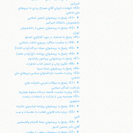
اميركبير
«40» اتهامات نارواي آقاي مصباح يزدي به نيروهاي
ملي مذهبي
+
«41» پاسخ به پرسشهاي انجمن اسلامي
دانشجويان دانشگاه اميركبير
+
«42» پاسخ به پرسشهاي جمعي از دانشجويان
تهران
«43» پاسخ به استفتاء در مورد گفتگوي تمدنها
+
«44» به مناسبت سالگرد پيروزي انقلاب اسلامي
+
«45» پاسخ به پرسشهاي مجله ديدگاه (چاپ كانادا)
+
«46» پاسخ به پرسشهاي روزنامه داچ (چاپ هلند)
«47» پاسخ به پرسشهايي پيرامون رفراندوم
+
«48» انگيزه چاپ و انتشار كتاب خاطرات
«49» پاسخ به پرسشهاي مجله سيما
«50» پيام به مناسبت بازداشتهاي سياسي نيروهاي ملي
مذهبي
+
«51» پاسخ به سؤالات شرعي خانواده هاي
ا
بازداشت شدگان سياسي
«52» پپام به مناسبت فاجعه دردناك سقوط هواپيما
«53» مصاحبه پس از شركت در انتخابات رياست
جمهوري
+
«54» پاسخ به پرسشهاي روزنامه فرانسوي امانيته
+
«55» درباره ماده قانوني اهانت به مقدسات و سب
النبي
+
«56» پاسخ به پرسشهاي حجة الاسلام والمسلمين
آقاي دكتر محسن كديور
+
«57» پاسخ به پرسشهاي جمعي از مقلدين