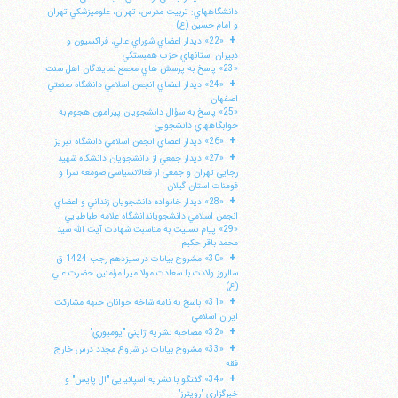
دانشگاههاي: تربيت مدرس، تهران، علومپزشكي تهران
و امام حسين (ع)
+
«22» ديدار اعضاي شوراي عالي، فراكسيون و
دبيران استانهاي حزب همبستگي
«23» پاسخ به پرسش هاي مجمع نمايندگان اهل سنت
+
«24» ديدار اعضاي انجمن اسلامي دانشگاه صنعتي
اصفهان
«25» پاسخ به سؤال دانشجويان پيرامون هجوم به
خوابگاههاي دانشجويي
+
«26» ديدار اعضاي انجمن اسلامي دانشگاه تبريز
+
«27» ديدار جمعي از دانشجويان دانشگاه شهيد
رجايي تهران و جمعي از فعالانسياسي صومعه سرا و
فومنات استان گيلان
+
«28» ديدار خانواده دانشجويان زنداني و اعضاي
انجمن اسلامي دانشجوياندانشگاه علامه طباطبايي
«29» پيام تسليت به مناسبت شهادت آيت الله سيد
محمد باقر حكيم
+
«30» مشروح بيانات در سيزدهم رجب 1424 ق
سالروز ولادت با سعادت مولااميرالمؤمنين حضرت علي
(ع)
+
«31» پاسخ به نامه شاخه جوانان جبهه مشاركت
ايران اسلامي
+
«32» مصاحبه نشريه ژاپني "يوميوري"
+
«33» مشروح بيانات در شروع مجدد درس خارج
فقه
+
«34» گفتگو با نشريه اسپانيايي "ال پايس" و
خبرگزاري "رويترز"