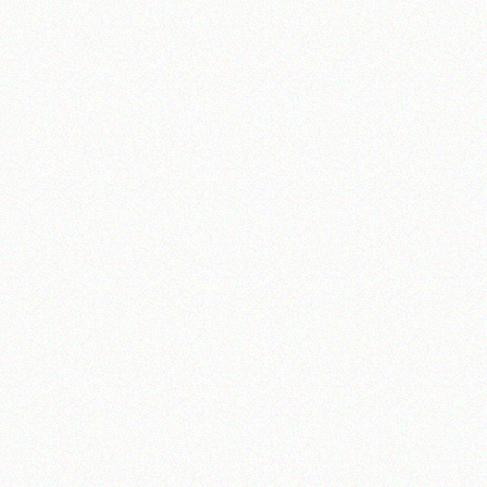
آیت‌الله منتظری
وب سایت رسمی آیت‌الله منتظری
یران
،
قم
،
میدان مصلّی، بلوار شهید محمّد منتظری، كوچه شماره ٨
کد پستی: 3713744381