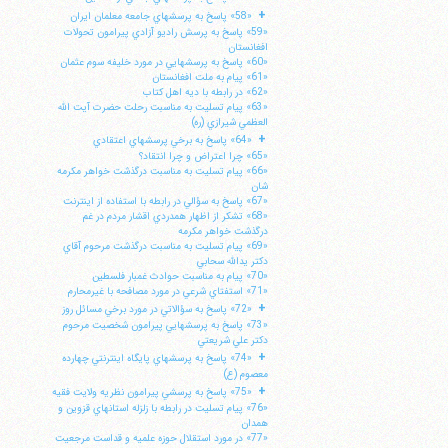
+
«58» پاسخ به پرسشهاي جامعه معلمان ايران
«59» پاسخ به پرسش راديو آزادي پيرامون تحولات
افغانستان
«60» پاسخ به پرسشهايي در مورد خليفه سوم عثمان
«61» پيام به ملت افغانستان
«62» در رابطه با ديه اهل كتاب
«63» پيام تسليت به مناسبت رحلت حضرت آيت الله
العظمي شيرازي (ره)
+
«64» پاسخ به برخي پرسشهاي اعتقادي
«65» چرا اعتراض و چرا انتقاد؟
«66» پيام تسليت به مناسبت درگذشت خواهر مكرمه
شان
«67» پاسخ به سؤالي در رابطه با استفاده از اينترنت
«68» تشكر از اظهار همدردي اقشار مردم در غم
درگذشت خواهر مكرمه
«69» پيام تسليت به مناسبت درگذشت مرحوم آقاي
دكتر يدالله سحابي
«70» پيام به مناسبت حوادث غمبار فلسطين
«71» استفتاي شرعي در مورد مصافحه با غيرمحارم
+
«72» پاسخ به سؤالاتي در مورد برخي مسائل روز
«73» پاسخ به پرسشهايي پيرامون شخصيت مرحوم
دكتر علي شريعتي
+
«74» پاسخ به پرسشهاي پايگاه اينترنتي چهارده
معصوم (ع)
+
«75» پاسخ به پرسشي پيرامون نظريه ولايت فقيه
«76» پيام تسليت در رابطه با زلزله استانهاي قزوين و
همدان
«77» در مورد استقلال حوزه علميه و قداست مرجعيت