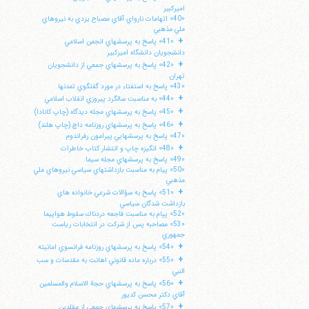
اميركبير
«40» اتهامات نارواي آقاي مصباح يزدي به نيروهاي
ملي مذهبي
+
«41» پاسخ به پرسشهاي انجمن اسلامي
دانشجويان دانشگاه اميركبير
+
«42» پاسخ به پرسشهاي جمعي از دانشجويان
تهران
«43» پاسخ به استفتاء در مورد گفتگوي تمدنها
+
«44» به مناسبت سالگرد پيروزي انقلاب اسلامي
+
«45» پاسخ به پرسشهاي مجله ديدگاه (چاپ كانادا)
+
«46» پاسخ به پرسشهاي روزنامه داچ (چاپ هلند)
«47» پاسخ به پرسشهايي پيرامون رفراندوم
+
«48» انگيزه چاپ و انتشار كتاب خاطرات
«49» پاسخ به پرسشهاي مجله سيما
«50» پيام به مناسبت بازداشتهاي سياسي نيروهاي ملي
مذهبي
+
«51» پاسخ به سؤالات شرعي خانواده هاي
ا
بازداشت شدگان سياسي
«52» پپام به مناسبت فاجعه دردناك سقوط هواپيما
«53» مصاحبه پس از شركت در انتخابات رياست
جمهوري
+
«54» پاسخ به پرسشهاي روزنامه فرانسوي امانيته
+
«55» درباره ماده قانوني اهانت به مقدسات و سب
النبي
+
«56» پاسخ به پرسشهاي حجة الاسلام والمسلمين
آقاي دكتر محسن كديور
+
«57» پاسخ به پرسشهاي جمعي از مقلدين