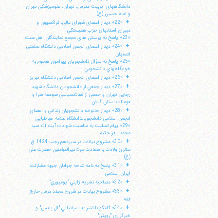
دانشگاههاي: تربيت مدرس، تهران، علومپزشكي تهران
و امام حسين (ع)
+
«22» ديدار اعضاي شوراي عالي، فراكسيون و
دبيران استانهاي حزب همبستگي
«23» پاسخ به پرسش هاي مجمع نمايندگان اهل سنت
+
«24» ديدار اعضاي انجمن اسلامي دانشگاه صنعتي
اصفهان
«25» پاسخ به سؤال دانشجويان پيرامون هجوم به
خوابگاههاي دانشجويي
+
«26» ديدار اعضاي انجمن اسلامي دانشگاه تبريز
+
«27» ديدار جمعي از دانشجويان دانشگاه شهيد
رجايي تهران و جمعي از فعالانسياسي صومعه سرا و
فومنات استان گيلان
+
«28» ديدار خانواده دانشجويان زنداني و اعضاي
انجمن اسلامي دانشجوياندانشگاه علامه طباطبايي
«29» پيام تسليت به مناسبت شهادت آيت الله سيد
محمد باقر حكيم
+
«30» مشروح بيانات در سيزدهم رجب 1424 ق
سالروز ولادت با سعادت مولااميرالمؤمنين حضرت علي
(ع)
+
«31» پاسخ به نامه شاخه جوانان جبهه مشاركت
ايران اسلامي
+
«32» مصاحبه نشريه ژاپني "يوميوري"
+
«33» مشروح بيانات در شروع مجدد درس خارج
فقه
+
«34» گفتگو با نشريه اسپانيايي "ال پايس" و
خبرگزاري "رويترز"