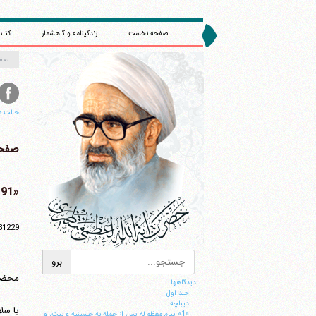
صفحه نخست
زندگینامه و گاهشمار
کتاب
صف
حالت م
صفحه 
«91» پاسخ به پرسش های آقای دکتر نعمت احمدی
31229
محضر 
دیدگاهها
جلد اول
ديباچه:
با سل
«1» پيام معظم له پس از حمله به حسينيه و بيت، و