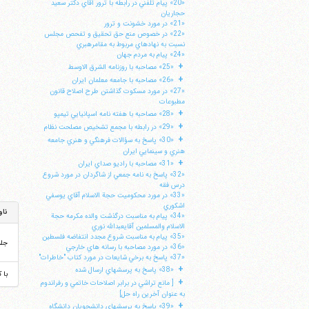
«20» پيام تلفني در رابطه با ترور آقاي دكتر سعيد
حجاريان
«21» در مورد خشونت و ترور
«22» در خصوص منع حق تحقيق و تفحص مجلس
نسبت به نهادهاي مربوط به مقامرهبري
«24» پيام به مردم جهان
+
«25» مصاحبه با روزنامه الشرق الاوسط
+
«26» مصاحبه با جامعه معلمان ايران
«27» در مورد مسكوت گذاشتن طرح اصلاح قانون
مطبوعات
+
«28» مصاحبه با هفته نامه اسپانيايي تيمپو
+
«29» در رابطه با مجمع تشخيص مصلحت نظام
+
«30» پاسخ به سؤالات فرهنگي و هنري جامعه
هنري و سينمايي ايران
+
«31» مصاحبه با راديو صداي ايران
«32» پاسخ به نامه جمعي از شاگردان در مورد شروع
درس فقه
«33» در مورد محكوميت حجة الاسلام آقاي يوسفي
اشكوري
ناو
«34» پيام به مناسبت درگذشت والده مكرمه حجة
الاسلام والمسلمين آقايعبدالله نوري
«35» پيام به مناسبت شروع مجدد انتفاضه فلسطين
جل
«36» در مورد مصاحبه با رسانه هاي خارجي
«37» پاسخ به برخي شايعات در مورد كتاب "خاطرات"
+
«38» پاسخ به پرسشهاي ارسال شده
با 
+
[ مانع تراشي در برابر اصلاحات خاتمي و رفراندوم
به عنوان آخرين راه حل]
+
«39» پاسخ به پرسشهاي دانشجويان دانشگاه