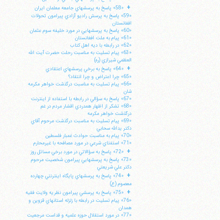
+
«58» پاسخ به پرسشهاي جامعه معلمان ايران
«59» پاسخ به پرسش راديو آزادي پيرامون تحولات
افغانستان
«60» پاسخ به پرسشهايي در مورد خليفه سوم عثمان
«61» پيام به ملت افغانستان
«62» در رابطه با ديه اهل كتاب
«63» پيام تسليت به مناسبت رحلت حضرت آيت الله
العظمي شيرازي (ره)
+
«64» پاسخ به برخي پرسشهاي اعتقادي
«65» چرا اعتراض و چرا انتقاد؟
«66» پيام تسليت به مناسبت درگذشت خواهر مكرمه
شان
«67» پاسخ به سؤالي در رابطه با استفاده از اينترنت
«68» تشكر از اظهار همدردي اقشار مردم در غم
درگذشت خواهر مكرمه
«69» پيام تسليت به مناسبت درگذشت مرحوم آقاي
دكتر يدالله سحابي
«70» پيام به مناسبت حوادث غمبار فلسطين
«71» استفتاي شرعي در مورد مصافحه با غيرمحارم
+
«72» پاسخ به سؤالاتي در مورد برخي مسائل روز
«73» پاسخ به پرسشهايي پيرامون شخصيت مرحوم
دكتر علي شريعتي
+
«74» پاسخ به پرسشهاي پايگاه اينترنتي چهارده
معصوم (ع)
+
«75» پاسخ به پرسشي پيرامون نظريه ولايت فقيه
«76» پيام تسليت در رابطه با زلزله استانهاي قزوين و
همدان
«77» در مورد استقلال حوزه علميه و قداست مرجعيت