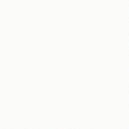
تلفن 37740011-25-98+ تا 14
فکس
37740015-25-98+