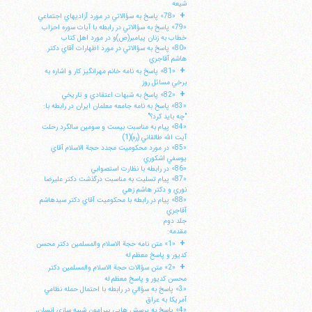
شيعه
+
«78» پاسخ به سؤالاتي در مورد آزاديهاي اجتماعي
«79» پاسخ به سؤالاتي در رابطه با آيات سوره احزاب
خطاب به زنان پيامبر(ص)و در مورد اهل كتاب
«80» پاسخ به سؤالاتي در مورد اظهارات آقاي دكتر
هاشم آقاجري
+
«81» پاسخ به نامه خانم مهرانگيز كار و اشاره به
برخي مسائل روز
+
«82» پاسخ به شبهات اعتقادي و تاريخي
«83» پاسخ به نامه جامعه معلمان ايران در رابطه با:
"چه بايد كرد؟"
«84» پيام به مناسبت بيست و سومين سالگرد رحلت
آيت الله طالقاني (ره)(1)
«85» در مورد محكوميت مجدد حجة الاسلام آقاي
يوسفي اشكوري
«86» در رابطه با نظارت استصوابي
«87» پيام تسليت به مناسبت درگذشت دكتر عليرضا
نوري و دكتر هاشم زهي
«88» پيام در رابطه با محكوميت آقاي دكتر سيدهاشم
آقاجري
جلد دوم
مقدمه:
+
«1» متن نامه حجة الاسلام والمسلمين دكتر محسن
كديور و پاسخ معظم له
+
«2» متن سؤالات حجة الاسلام والمسلمين دكتر
محسن كديور و پاسخ معظم له
«3» پاسخ به سؤالي در رابطه با احتمال حمله نظامي
آمريكا به عراق
«4» پاسخ به پرسش هايي پيرامون شبيه سازي انسان،