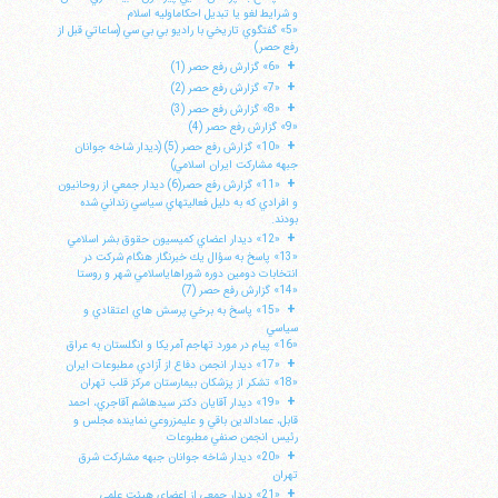
و شرايط لغو يا تبديل احكاماوليه اسلام
«5» گفتگوي تاريخي با راديو بي بي سي (ساعاتي قبل از
رفع حصر)
+
«6» گزارش رفع حصر (1)
+
«7» گزارش رفع حصر (2)
+
«8» گزارش رفع حصر (3)
«9» گزارش رفع حصر (4)
+
«10» گزارش رفع حصر (5) (ديدار شاخه جوانان
جبهه مشاركت ايران اسلامي)
+
«11» گزارش رفع حصر(6) ديدار جمعي از روحانيون
و افرادي كه به دليل فعاليتهاي سياسي زنداني شده
بودند.
+
«12» ديدار اعضاي كميسيون حقوق بشر اسلامي
«13» پاسخ به سؤال يك خبرنگار هنگام شركت در
انتخابات دومين دوره شوراهاياسلامي شهر و روستا
«14» گزارش رفع حصر (7)
+
«15» پاسخ به برخي پرسش هاي اعتقادي و
سياسي
«16» پيام در مورد تهاجم آمريكا و انگلستان به عراق
+
«17» ديدار انجمن دفاع از آزادي مطبوعات ايران
«18» تشكر از پزشكان بيمارستان مركز قلب تهران
+
«19» ديدار آقايان دكتر سيدهاشم آقاجري، احمد
قابل، عمادالدين باقي و عليمزروعي نماينده مجلس و
رئيس انجمن صنفي مطبوعات
+
«20» ديدار شاخه جوانان جبهه مشاركت شرق
تهران
+
«21» ديدار جمعي از اعضاي هيئت علمي