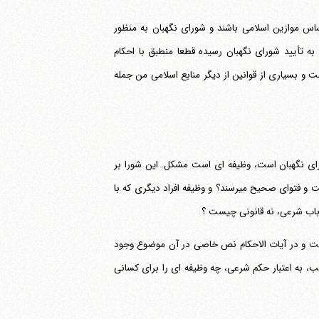
ن باید علی الاصول حسب اصل 4 قانون اساسی بر اساس موازین اسلامی باشند و شورای نگهبان به منظور
به تأیید شورای نگهبان رسیده قطعا منطبق با احکام
 و بسیاری از قوانین از دیگر منابع اسلامی من جمله
شورای نگهبان است، وظیفه ای است مشکل. این شورا بر
اساس کدام رویه منطقی و با کدام استدلال فقهی به اجماع قطعی در پذیرش حدیث و روایت و فتوای صحیح می‎رسند؟ و وظیفه افراد دیگری که با
 باب شرعی، نه قانونی چیست ؟
است و در آیات الاحکام نص خاصی در آن موضوع وجود
نین، به صرف تصویب، به اعتبار حکم شرعی، چه وظیفه ای را برای کسانی