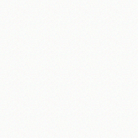
آیت‌الله منتظری
وب سایت رسمی آیت‌الله منتظری
یران
،
قم
،
میدان مصلّی، بلوار شهید محمّد منتظری، كوچه شماره ٨
کد پستی: 3713744381