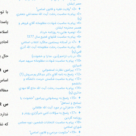
حصر ايشان
+
«2» "ولايت فقيه و قانون اساسي"
«3» پيام به مناسبت رحلت آيت الله محمدتقي جعفري
(ره)
پاسدا
«4» پيام به مناسبت شهادت مظلومانه آقاي فروهر و
همسر محترمه ايشان
اسلام
«5» توصيه هايي به روزنامه خرداد
«6» پيام به مناسبت قتلهاي فجيع سال 1377
احادی
+
«7» در آستانه بيستمين سالگرد انقلاب اسلامي
«8» پيام به مناسبت رحلت مظلومانه آيت الله آذري
قمي (ره)
حال 
«9» در باب تزاحم (دين، مدارا و خشونت)
«10» پيام به مناسبت شهادت مظلومانه سپهبد صياد
شيرازي
س 1 -
«11» پيرامون نظارت استصوابي
«12» پاسخ به نامه آقاي دكتر عبدالكريم سروش (1)
«13» پيام به مناسبت شكستن حرمت دانشگاه و
دانشجو
«14» پپام به مناسبت رحلت آيت الله حاج آقا مهدي
مطالع
حائري (ره)
+
«15» پاسخ به پرسشهايي پيرامون "خشونت يا
تسامح و تساهل"
س 2 -
«16» خاطراتي در مورد آيت الله طالقاني
+
«17» پاسخ به سؤالات كتبي خبرگزاري رويتر و
روزنامه گاردين
«18» پيام به مناسبت انتخابات ششمين دوره مجلس
که نظر
شوراي اسلامي
+
«19» "حكومت مردمي و قانون اساسي"