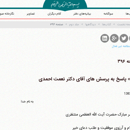
‌ها
سوگنامه
بیانیه‌های دفتر
کلام دیگران
تصاویر
نگارخانه صو
حه نخست
کتاب‌ها
دیدگاهها
جلد دوم
صفحه ۳۹۶
طالعه غیر فعال
۳۹۶
138
به نام خدا
مبارک حضرت آیت الله العظمی منتظری
ام و آرزوی موفقیت و طلب دعای خیر