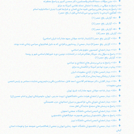
+
«2» متن سؤالات حجة الاسلام والمسلمين دكتر محسن كديور و پاسخ معظم له
«3» پاسخ به سؤالي در رابطه با احتمال حمله نظامي آمريكا به عراق
«4» پاسخ به پرسش هايي پيرامون شبيه سازي انسان، و شرايط لغو يا تبديل احكاماوليه اسلام
«5» گفتگوي تاريخي با راديو بي بي سي (ساعاتي قبل از رفع حصر)
+
«6» گزارش رفع حصر (1)
+
«7» گزارش رفع حصر (2)
+
«8» گزارش رفع حصر (3)
«9» گزارش رفع حصر (4)
+
«10» گزارش رفع حصر (5) (ديدار شاخه جوانان جبهه مشاركت ايران اسلامي)
+
«11» گزارش رفع حصر(6) ديدار جمعي از روحانيون و افرادي كه به دليل فعاليتهاي سياسي زنداني شده بودند.
+
«12» ديدار اعضاي كميسيون حقوق بشر اسلامي
«13» پاسخ به سؤال يك خبرنگار هنگام شركت در انتخابات دومين دوره شوراهاياسلامي شهر و روستا
«14» گزارش رفع حصر (7)
+
«15» پاسخ به برخي پرسش هاي اعتقادي و سياسي
«16» پيام در مورد تهاجم آمريكا و انگلستان به عراق
+
«17» ديدار انجمن دفاع از آزادي مطبوعات ايران
«18» تشكر از پزشكان بيمارستان مركز قلب تهران
+
«19» ديدار آقايان دكتر سيدهاشم آقاجري، احمد قابل، عمادالدين باقي و عليمزروعي نماينده مجلس و رئيس انجمن
صنفي مطبوعات
+
«20» ديدار شاخه جوانان جبهه مشاركت شرق تهران
+
«21» ديدار جمعي از اعضاي هيئت علمي دانشگاههاي: تربيت مدرس، تهران، علومپزشكي تهران و امام حسين (ع)
+
«22» ديدار اعضاي شوراي عالي، فراكسيون و دبيران استانهاي حزب همبستگي
«23» پاسخ به پرسش هاي مجمع نمايندگان اهل سنت
+
«24» ديدار اعضاي انجمن اسلامي دانشگاه صنعتي اصفهان
«25» پاسخ به سؤال دانشجويان پيرامون هجوم به خوابگاههاي دانشجويي
+
«26» ديدار اعضاي انجمن اسلامي دانشگاه تبريز
+
«27» ديدار جمعي از دانشجويان دانشگاه شهيد رجايي تهران و جمعي از فعالانسياسي صومعه سرا و فومنات استان
گيلان