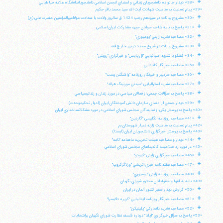
+
«28» ديدار خانواده دانشجويان زنداني و اعضاي انجمن اسلامي دانشجوياندانشگاه علامه طباطبايي
«29» پيام تسليت به مناسبت شهادت آيت الله سيد محمد باقر حكيم
+
«30» مشروح بيانات در سيزدهم رجب 1424 ق سالروز ولادت با سعادت مولااميرالمؤمنين حضرت علي (ع)
+
«31» پاسخ به نامه شاخه جوانان جبهه مشاركت ايران اسلامي
+
«32» مصاحبه نشريه ژاپني "يوميوري"
+
«33» مشروح بيانات در شروع مجدد درس خارج فقه
+
«34» گفتگو با نشريه اسپانيايي "ال پايس" و خبرگزاري "رويترز"
+
«35» مصاحبه خبرنگار كانادايي
+
«36» مصاحبه سردبير و خبرنگار روزنامه "واشنگتن پست"
+
«37» مصاحبه نشريه استراليايي "سيدني مورنينگ هرالد"
+
«38» پاسخ به سؤالات جمعي از فعالان سياسي در مورد زندان و زندانيسياسي
+
«39» ديدار جمعي از اعضاي سازمان دانش آموختگان ايران (ادوار تحكيموحدت)
«40» پاسخ به پرسش يكي از نمايندگان مجلس شوراي اسلامي در مورد مشكلاتساختاري ايران
+
«41» مصاحبه روزنامه انگليسي "گاردين"
«42» پيام تسليت به مناسبت زلزله غمبار شهرستان بم
«43» پاسخ به پرسش خبرگزاري دانشجويان ايران (ايسنا)
+
«44» ديدار و مصاحبه هيئت تحريريه ماهنامه "نامه"
«45» در مورد رد صلاحيت كانديداهاي مجلس شوراي اسلامي
+
«46» مصاحبه خبرگزاري ژاپني "كيودو"
+
«47» مصاحبه هفته نامه خبري اتريشي "ورلاگزگروپ"
آیت‌الله منتظری
+
وب سایت رسمی آیت‌الله منتظری
«48» مصاحبه روزنامه ژاپني "يوميوري"
ایران
،
قم
،
میدان مصلّی، بلوار شهید محمّد منتظری، كوچه
«49» نامه به فقها و حقوقدانان محترم شوراي نگهبان
شماره ٨
کد پستی: 3713744381
+
«50» گزارش ديدار سفير كشور آلمان در ايران
+
«51» مصاحبه خبرنگار روزنامه ايتاليايي "كريره دلايسرا"
+
«52» مصاحبه نشريه دانماركي "پليتيكن"
«53» پاسخ به سؤال خبرگزاري "ايلنا" درباره فلسفه نظارت شوراي نگهبان برانتخابات