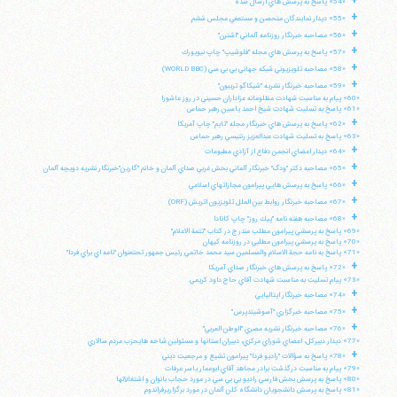
+
«54» پاسخ به پرسش هاي ارسال شده
+
تلفن 37740011-25-98+ تا 14
«55» ديدار نمايندگان متحصن و مستعفي مجلس ششم
+
فکس
37740015-25-98+
«56» مصاحبه خبرنگار روزنامه آلماني "اشترن"
+
«57» پاسخ به پرسش هاي مجله "فلوشيپ" چاپ نيويورك
+
«58» مصاحبه تلويزيوني شبكه جهاني بي بي سي (WORLD BBC)
+
«59» مصاحبه خبرنگار نشريه "شيكاگو تريبون"
«60» پيام به مناسبت شهادت مظلومانه عزاداران حسيني در روز عاشورا
«61» پاسخ به تسليت شهادت شيخ احمد ياسين رهبر حماس
+
«62» پاسخ به پرسش هاي خبرنگار مجله "تايم" چاپ آمريكا
«63» پاسخ به تسليت شهادت عبدالعزيز رنتيسي رهبر حماس
+
«64» ديدار اعضاي انجمن دفاع از آزادي مطبوعات
+
«65» مصاحبه دكتر "ودگ" خبرنگار آلماني بخش غربي صداي آلمان و خانم "گارين"خبرنگار نشريه دويچه آلمان
+
«66» پاسخ به پرسش هايي پيرامون مجازاتهاي اسلامي
+
«67» مصاحبه خبرنگار روابط بين الملل تلويزيون اتريش (ORF)
+
«68» مصاحبه هفته نامه "پيك روز" چاپ كانادا
«69» پاسخ به پرسشي پيرامون مطلب مندرج در كتاب "تتمة الاعلام"
«70» پاسخ به پرسشي پيرامون مطلبي در روزنامه كيهان
«71» پاسخ به نامه حجة الاسلام والمسلمين سيد محمد خاتمي رئيس جمهور تحتعنوان "نامه اي براي فردا"
+
«72» پاسخ به پرسش هاي خبرنگار صداي آمريكا
«73» پيام تسليت به مناسبت شهادت آقاي حاج داود كريمي
+
«74» مصاحبه خبرنگار ايتاليايي
+
«75» مصاحبه خبرگزاري "آسوشيتدپرس"
+
«76» مصاحبه خبرنگار نشريه مصري "الوطن العربي"
«77» ديدار دبيركل، اعضاي شوراي مركزي، دبيران استانها و مسئولين شاخه هايحزب مردم سالاري
+
«78» پاسخ به سؤالات "راديو فردا" پيرامون تشيع و مرجعيت ديني
«79» پيام به مناسبت درگذشت برادر مجاهد آقاي ابوعمار ياسر عرفات
«80» پاسخ به پرسش بخش فارسي راديو بي بي سي در مورد حجاب بانوان و اشتغالآنها
«81» پاسخ به پرسش دانشجويان دانشگاه كلن آلمان در مورد برگزاريرفراندوم