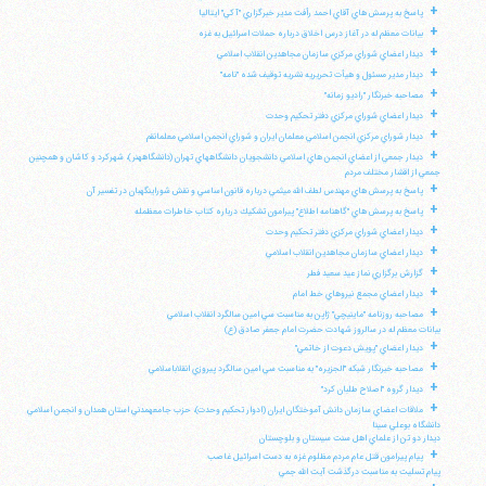
+
پاسخ به پرسش هاي آقاي احمد رأفت مدير خبرگزاري "آكي" ايتاليا
+
بيانات معظم له در آغاز درس اخلاق درباره حملات اسرائيل به غزه
+
ديدار اعضاي شوراي مركزي سازمان مجاهدين انقلاب اسلامي
+
ديدار مدير مسئول و هيأت تحريريه نشريه توقيف شده "نامه"
+
مصاحبه خبرنگار "راديو زمانه"
+
ديدار اعضاي شوراي مركزي دفتر تحكيم وحدت
+
ديدار شوراي مركزي انجمن اسلامي معلمان ايران و شوراي انجمن اسلامي معلمانقم
+
ديدار جمعي از اعضاي انجمن هاي اسلامي دانشجويان دانشگاههاي تهران (دانشگاههنر)، شهركرد و كاشان و همچنين
جمعي از اقشار مختلف مردم
+
پاسخ به پرسش هاي مهندس لطف الله ميثمي درباره قانون اساسي و نقش شوراينگهبان در تفسير آن
+
پاسخ به پرسش هاي "گاهنامه اطلاع" پيرامون تشكيك درباره كتاب خاطرات معظمله
+
ديدار اعضاي شوراي مركزي دفتر تحكيم وحدت
+
ديدار اعضاي سازمان مجاهدين انقلاب اسلامي
+
گزارش برگزاري نماز عيد سعيد فطر
+
ديدار اعضاي مجمع نيروهاي خط امام
+
مصاحبه روزنامه "ماينيچي" ژاپن به مناسبت سي امين سالگرد انقلاب اسلامي
بيانات معظم له در سالروز شهادت حضرت امام جعفر صادق (ع)
+
ديدار اعضاي "پويش دعوت از خاتمي"
+
مصاحبه خبرنگار شبكه "الجزيره" به مناسبت سي امين سالگرد پيروزي انقلاباسلامي
+
ديدار گروه "اصلاح طلبان كرد"
+
ملاقات اعضاي سازمان دانش آموختگان ايران (ادوار تحكيم وحدت)، حزب جامعهمدني استان همدان و انجمن اسلامي
دانشگاه بوعلي سينا
ديدار دو تن از علماي اهل سنت سيستان و بلوچستان
+
پيام پيرامون قتل عام مردم مظلوم غزه به دست اسرائيل غاصب
پيام تسليت به مناسبت درگذشت آيت الله جمي