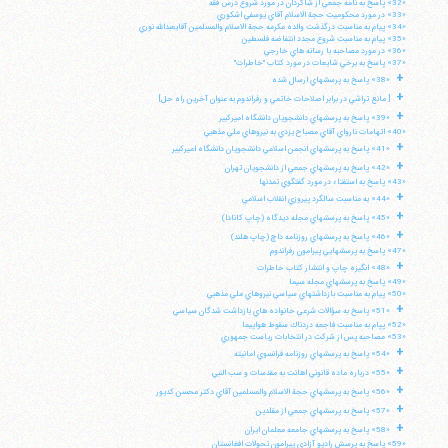
«32» پاسخ به نامه جمعي از شاگردان در مورد شروع درس فقه
«33» در مورد محكوميت حجة الاسلام آقاي يوسفي اشكوري
«34» پيام به مناسبت درگذشت والده مكرمه حجة الاسلام والمسلمين آقايعبدالله نوري
«35» پيام به مناسبت شروع مجدد انتفاضه فلسطين
«36» در مورد مصاحبه با رسانه هاي خارجي
«37» پاسخ به برخي شايعات در مورد كتاب "خاطرات"
+
«38» پاسخ به پرسشهاي ارسال شده
+
[ مانع تراشي در برابر اصلاحات خاتمي و رفراندوم به عنوان آخرين راه حل]
+
«39» پاسخ به پرسشهاي دانشجويان دانشگاه اميركبير
«40» اتهامات نارواي آقاي مصباح يزدي به نيروهاي ملي مذهبي
+
«41» پاسخ به پرسشهاي انجمن اسلامي دانشجويان دانشگاه اميركبير
+
«42» پاسخ به پرسشهاي جمعي از دانشجويان تهران
«43» پاسخ به استفتاء در مورد گفتگوي تمدنها
+
«44» به مناسبت سالگرد پيروزي انقلاب اسلامي
+
«45» پاسخ به پرسشهاي مجله ديدگاه (چاپ كانادا)
+
«46» پاسخ به پرسشهاي روزنامه داچ (چاپ هلند)
«47» پاسخ به پرسشهايي پيرامون رفراندوم
+
«48» انگيزه چاپ و انتشار كتاب خاطرات
«49» پاسخ به پرسشهاي مجله سيما
«50» پيام به مناسبت بازداشتهاي سياسي نيروهاي ملي مذهبي
+
«51» پاسخ به سؤالات شرعي خانواده هاي بازداشت شدگان سياسي
«52» پپام به مناسبت فاجعه دردناك سقوط هواپيما
«53» مصاحبه پس از شركت در انتخابات رياست جمهوري
+
«54» پاسخ به پرسشهاي روزنامه فرانسوي امانيته
+
«55» درباره ماده قانوني اهانت به مقدسات و سب النبي
+
«56» پاسخ به پرسشهاي حجة الاسلام والمسلمين آقاي دكتر محسن كديور
+
«57» پاسخ به پرسشهاي جمعي از مقلدين
+
«58» پاسخ به پرسشهاي جامعه معلمان ايران
«59» پاسخ به پرسش راديو آزادي پيرامون تحولات افغانستان