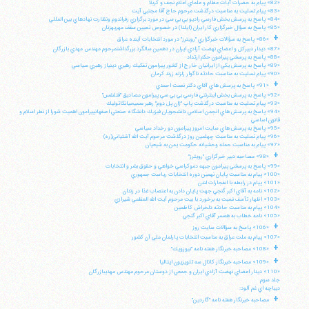
«82» پيام به حضرات آيات عظام و علماي اعلام نجف و كربلا
«83» پيام تسليت به مناسبت درگذشت مرحوم حاج آقا مجتبي آيت
«84» پاسخ به پرسش بخش فارسي راديو بي بي سي در مورد برگزاري رفراندوم ونظارت نهادهاي بين المللي
«85» پاسخ به سؤال خبرگزاري كار ايران (ايلنا) در خصوص تعيين سقف مهريهزنان
+
«86» پاسخ به سؤالات خبرگزاري "رويترز" در مورد انتخابات آينده عراق
«87» ديدار دبيركل و اعضاي نهضت آزادي ايران در دهمين سالگرد بزرگداشتمرحوم مهندس مهدي بازرگان
«88» پاسخ به پرسشي پيرامون حكم ارتداد
«89» پاسخ به پرسش يكي از ايرانيان خارج از كشور پيرامون تفكيك رهبري دينياز رهبري سياسي
«90» پيام تسليت به مناسبت حادثه ناگوار زلزله زرند كرمان
+
«91» پاسخ به پرسش هاي آقاي دكتر نعمت احمدي
«92» پاسخ به پرسش بخش اينترنتي فارسي بي بي سي پيرامون مصاديق "قتلنفس"
«93» پيام تسليت به مناسبت درگذشت پاپ "ژان پل دوم" رهبر مسيحيانكاتوليك
«94» پاسخ به پرسش هاي انجمن اسلامي دانشجويان فيزيك دانشگاه صنعتي اصفهانپيرامون اهميت شورا از نظر اسلام و
قانون اساسي
«95» پاسخ به پرسش هاي سايت امروز پيرامون دو رخداد سياسي
«96» پيام تسليت به مناسبت چهلمين روز درگذشت مرحوم آيت الله آشتياني(ره)
«97» پيام به مناسبت حمله وحشيانه حكومت يمن به شيعيان
+
«98» مصاحبه دبير خبرگزاري "رويترز"
«99» پاسخ به پرسشي پيرامون جبهه دموكراسي خواهي و حقوق بشر و انتخابات
«100» پيام به مناسبت پايان نهمين دوره انتخابات رياست جمهوري
«101» پيام در رابطه با انفجارات لندن
«102» نامه به آقاي اكبر گنجي جهت پايان دادن به اعتصاب غذا در زندان
«103» اظهار تأسف نسبت به برخورد با بيت مرحوم آيت الله العظمي شيرازي
«104» پيام به مناسبت حادثه دلخراش كاظمين
«105» نامه خطاب به همسر آقاي اكبر گنجي
+
«106» پاسخ به سؤالات سايت روز
«107» پيام به ملت عراق به مناسبت انتخابات پارلمان ملي آن كشور
+
«108» مصاحبه خبرنگار هفته نامه "نيوزويك"
+
«109» مصاحبه خبرنگار كانال سه تلويزيون ايتاليا
«110» ديدار اعضاي نهضت آزادي ايران و جمعي از دوستان مرحوم مهندس مهديبازرگان
جلد سوم
ديباچه اي غم آلود:
+
مصاحبه خبرنگار هفته نامه "گاردين"