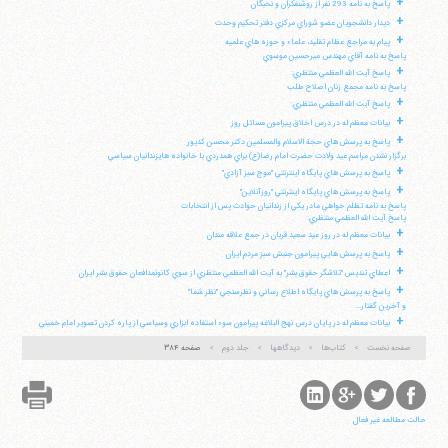
+
پاسخ به نامه 293 نفر از روشنفكران و نخبگان
+
ديدار دانشجويان عضو شوراي مركزي دفتر تحكيم وحدت
+
پيام به مراجع عظام تقليد، علماء و حوزه هاي علميه
پاسخ به نامه آقاي مهندس ميرحسين موسوي
+
پاسخ آيت الله العظمي منتظري:
پاسخ به نامه مجمع زنان اصلاح طلب
+
پاسخ آيت الله العظمي منتظري:
+
بيانات معظم له در درس اخلاق پيرامون مسائل روز
+
پاسخ به پرسش هاي حجة الاسلام والمسلمين دكتر محسن كديور
برگزار نشدن مراسم عيد ولادت حضرت امام رضا(ع) براي همدردي با خانواده هايزندانيان سياسي
+
پاسخ به پرسش هاي پايگاه اينترنتي "موج سبز آزادي"
+
پاسخ به پرسش هاي پايگاه اينترنتي "روزآنلاين"
پاسخ به نامه تظلم خواهي مادر يكي از زندانيان حوادث پس از انتخابات
پاسخ آيت الله العظمي منتظري:
+
بيانات معظم له در روز عيد سعيد قربان در جمع علاقه مندان
+
پاسخ به پرسش هايي پيرامون جنبش سبز مردم ايران
+
اعطاي تنديس "تلاشگر حقوق بشر" به آيت الله العظمي منتظري از سوي كانونمدافعان حقوق بشر ايران
+
پاسخ به پرسش هاي پايگاه اطلاع رساني و نظرسنجي "نظر شما"
و آخرين گفتار...
+
بيانات معظم له در پايان درس نهج البلاغه پيرامون سوء استفاده ابزاري وسياسي از پاره كردن تصوير امام خميني
صفحه نخست
کتاب‌ها
دیدگاهها
جلد دوم
صفحه ۳۸۴
حالت مطالعه غیر فعال