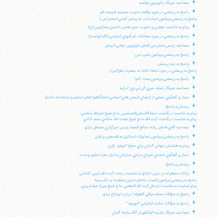
+
مصاحبه خبرنگار تلويزيون فرانسه
+
پاسخ به پرسشي در مورد واقعه تخريب حسينيه شريعت قم
پاسخ به پرسشي پيرامون اسائه ادب به پيامبر گرامي اسلام (ص)
+
پيام به مناسبت توهين و تخريب حرم مقدس امامين عسكريين (ع)
+
پاسخ به پرسشي در مورد معاملات شركتهاي اينترنتي (گلدكوئست)
+
مصاحبه رئيس بخش بين الملل تلويزيون دولتي اتريش
+
پاسخ به پرسشي پيرامون تغيير دين
+
پاسخ به چند پرسش
پاسخ به پرسشي در مورد اعطاء فدك به حضرت زهرا(س)
+
پاسخ به پرسشي پيرامون بحث "غلو"
+
مصاحبه خبرنگار شبكه خبري "ان تي وي" تركيه
+
ديدار و گفتگوي جمعي از اعضاي انجمن هاي اسلامي دانشگاهها (دفتر تحكيم وحدتشاخه علامه)
+
پرسش و پاسخ:
پيام به مناسبت درگذشت حجة الاسلام والمسلمين حاج شيخ نصرالله صالحي
پيام به مناسبت درگذشت آيت الله حاج شيخ نعمت الله صالحي نجف آبادي
+
مصاحبه آقاي فاضل رشاد صالح النعمة رئيس خبرگزاري مستقل عراق
+
پاسخ به پرسشي پيرامون تجاوزات اسرائيل به فلسطين و لبنان
+
پيام به همايش جهاني "اديان براي صلح" كيوتو - ژاپن
+
ديدار و گفتگوي اعضاي شوراي مركزي سازمان و ادوار دفتر تحكيم وحدت
+
پرسش و پاسخ:
+
بيانات معظم له در درس اخلاق به مناسبت رحلت آيت الله يثربي كاشاني
پاسخ به پرسشي پيرامون انتساب مناظره ميان معظم له و دكتر سينا
پيام تسليت به مناسبت ارتحال آيت الله العظمي حاج شيخ ميرزا جوادتبريزي
+
پاسخ به سؤالات مجله عراقي "قطوف" درباره اوضاع عراق
+
پاسخ به سؤالات سايت اينترنتي "شهروند"
+
مصاحبه خبرنگار نشريه "فرانكفورتر آلگ ماينه" آلمان