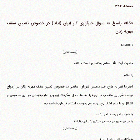
صفحه ۳۸۴
«85» پاسخ به سؤال خبرگزاری کار ایران (ایلنا) در خصوص تعیین سقف
مهریه زنان
13831017
(بسمه تعالی)
حضرت آیت الله العظمی منتظری دامت برکاته
با سلام
احتراما نظر به طرح اخیر مجلس شورای اسلامی در خصوص تعیین سقف مهریه زنان در ازدواج
توسط شورایی منتخب با توجه به منطقه محل سکونت زوجین، نظر جنابعالی در این خصوص و
اشکال و یا عدم اشکال چنین طرحی موجب امتنان فراوان خواهد بود.
والسلام علیکم و رحمة الله و برکاته.
با سپاس - سرویس اجتماعی خبرگزاری کار ایران (ایلنا)
(بسمه تعالی)
خبرگزاری کار ایران (ایلنا)