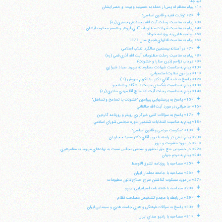
ديباچه:
«1» پيام معظم له پس از حمله به حسينيه و بيت، و حصر ايشان
+
«2» "ولايت فقيه و قانون اساسي"
«3» پيام به مناسبت رحلت آيت الله محمدتقي جعفري (ره)
«4» پيام به مناسبت شهادت مظلومانه آقاي فروهر و همسر محترمه ايشان
«5» توصيه هايي به روزنامه خرداد
«6» پيام به مناسبت قتلهاي فجيع سال 1377
+
«7» در آستانه بيستمين سالگرد انقلاب اسلامي
«8» پيام به مناسبت رحلت مظلومانه آيت الله آذري قمي (ره)
«9» در باب تزاحم (دين، مدارا و خشونت)
«10» پيام به مناسبت شهادت مظلومانه سپهبد صياد شيرازي
«11» پيرامون نظارت استصوابي
«12» پاسخ به نامه آقاي دكتر عبدالكريم سروش (1)
«13» پيام به مناسبت شكستن حرمت دانشگاه و دانشجو
«14» پپام به مناسبت رحلت آيت الله حاج آقا مهدي حائري (ره)
+
«15» پاسخ به پرسشهايي پيرامون "خشونت يا تسامح و تساهل"
«16» خاطراتي در مورد آيت الله طالقاني
+
«17» پاسخ به سؤالات كتبي خبرگزاري رويتر و روزنامه گاردين
«18» پيام به مناسبت انتخابات ششمين دوره مجلس شوراي اسلامي
+
«19» "حكومت مردمي و قانون اساسي"
«20» پيام تلفني در رابطه با ترور آقاي دكتر سعيد حجاريان
«21» در مورد خشونت و ترور
«22» در خصوص منع حق تحقيق و تفحص مجلس نسبت به نهادهاي مربوط به مقامرهبري
«24» پيام به مردم جهان
+
«25» مصاحبه با روزنامه الشرق الاوسط
+
«26» مصاحبه با جامعه معلمان ايران
«27» در مورد مسكوت گذاشتن طرح اصلاح قانون مطبوعات
+
«28» مصاحبه با هفته نامه اسپانيايي تيمپو
+
«29» در رابطه با مجمع تشخيص مصلحت نظام
+
«30» پاسخ به سؤالات فرهنگي و هنري جامعه هنري و سينمايي ايران
+
«31» مصاحبه با راديو صداي ايران