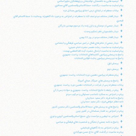
+
توصيه هايي به دانشمندان، نوانديشان و پژوهشگران علوم اسلامي
پيام تسليت به مناسبت درگذشت حجة الاسلام والمسلمين آقاي مسافري
+
بيانات معظم له در ابتداي درس اخلاق پيرامون مسائل غزه
+
ديدار اقشار مختلف مردم نجف آباد با معظم له در اعتراض به برخورد دادگاهويژه روحانيت با حجة الاسلام آقاي
قيصري
+
ديدار جمعي از دوستان و ياران زنده ياد مرحوم مهندس بازرگان
+
ديدار دانشجويان دفتر تحكيم وحدت
+
ديدار اقشار مختلف مردم در روز 22 بهمن
+
ديدار جمعي از خانم هاي فعال در امور سياسي، فرهنگي و اجتماعي
پيام تسليت به مناسبت رحلت همسر حضرت امام خميني؛
پيام تسليت به مناسبت ارتحال حضرت آيت الله العظمي بهجت؛
پاسخ به پرسشي پيرامون كانديداهاي انتخابات رياست جمهوري
پاسخ به دو پرسش پيرامون رعايت قوانين انتخابات
+
پرسش اول:
+
پرسش دوم:
+
پيام معظم له پيرامون دهمين دوره انتخابات رياست جمهوري
+
پاسخ به پرسش هاي خبرنگار صداي آمريكا
بيانات معظم له پس از شركت در انتخابات دهمين دوره رياست جمهوري
+
پيام در رابطه با نتايج انتخابات رياست جمهوري و حوادث پس از آن
پيام در اعتراض به عملكرد نامناسب مسئولان و سركوب مردم
پاسخ به نامه فرزند دكتر سعيد حجاريان
نامه تظلم خواهي فرزند دكتر سعيد حجاريان:
+
پاسخ هاي به پرسش هاي حجة الاسلام والمسلمين دكتر محسن كديور
پيام در اعتراض به كشتار مسلمانان در كشور چين
+
اعتراض به توهين و مزاحمت براي حجج اسلام والمسلمين كروبي و نوري
+
پاسخ به نامه جمعي از نخبگان و شخصيت هاي فرهنگي و سياسي
+
پيام در اعتراض به دادگاههاي فرمايشي
پيام به مناسبت درگذشت آقاي حاج حسن مهرآبادي