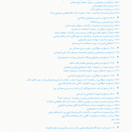
«60» پاسخ به پرسشهايي در مورد خليفه سوم عثمان
«61» پيام به ملت افغانستان
«62» در رابطه با ديه اهل كتاب
«63» پيام تسليت به مناسبت رحلت حضرت آيت الله العظمي شيرازي (ره)
+
«64» پاسخ به برخي پرسشهاي اعتقادي
«65» چرا اعتراض و چرا انتقاد؟
«66» پيام تسليت به مناسبت درگذشت خواهر مكرمه شان
«67» پاسخ به سؤالي در رابطه با استفاده از اينترنت
«68» تشكر از اظهار همدردي اقشار مردم در غم درگذشت خواهر مكرمه
«69» پيام تسليت به مناسبت درگذشت مرحوم آقاي دكتر يدالله سحابي
«70» پيام به مناسبت حوادث غمبار فلسطين
«71» استفتاي شرعي در مورد مصافحه با غيرمحارم
+
«72» پاسخ به سؤالاتي در مورد برخي مسائل روز
«73» پاسخ به پرسشهايي پيرامون شخصيت مرحوم دكتر علي شريعتي
+
«74» پاسخ به پرسشهاي پايگاه اينترنتي چهارده معصوم (ع)
+
«75» پاسخ به پرسشي پيرامون نظريه ولايت فقيه
«76» پيام تسليت در رابطه با زلزله استانهاي قزوين و همدان
«77» در مورد استقلال حوزه علميه و قداست مرجعيت شيعه
+
«78» پاسخ به سؤالاتي در مورد آزاديهاي اجتماعي
«79» پاسخ به سؤالاتي در رابطه با آيات سوره احزاب خطاب به زنان پيامبر(ص)و در مورد اهل كتاب
«80» پاسخ به سؤالاتي در مورد اظهارات آقاي دكتر هاشم آقاجري
+
«81» پاسخ به نامه خانم مهرانگيز كار و اشاره به برخي مسائل روز
+
«82» پاسخ به شبهات اعتقادي و تاريخي
«83» پاسخ به نامه جامعه معلمان ايران در رابطه با: "چه بايد كرد؟"
«84» پيام به مناسبت بيست و سومين سالگرد رحلت آيت الله طالقاني (ره)(1)
«85» در مورد محكوميت مجدد حجة الاسلام آقاي يوسفي اشكوري
«86» در رابطه با نظارت استصوابي
«87» پيام تسليت به مناسبت درگذشت دكتر عليرضا نوري و دكتر هاشم زهي
«88» پيام در رابطه با محكوميت آقاي دكتر سيدهاشم آقاجري
جلد دوم
مقدمه:
+
«1» متن نامه حجة الاسلام والمسلمين دكتر محسن كديور و پاسخ معظم له