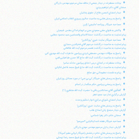
+
بيانات معظم له در ديدار جمعي از علاقه مندان مرحوم مهندس بازرگان
سخنان آقاي دكتر ابراهيم يزدي:
+
ديدار اعضاي انجمن دفاع از حقوق زندانيان
+
پاسخ به پرسش هايي به مناسبت سالروز پيروزي انقلاب اسلامي ايران
+
مصاحبه خبرنگار روزنامه "مانيچي" ژاپن
+
واكنش به فتواي مفتي سعودي مبني بر انهدام اماكن مقدس شيعيان
پيام تسليت به مناسبت درگذشت حجة الاسلام والمسلمين سيد محمود مطلبي
+
مصاحبه خبرنگار سايت خبري "روزآنلاين"
پيام تسليت به مناسبت درگذشت مرحوم آقاي فخرالدين حجازي
پيام تسليت به مناسبت درگذشت همسر مرحوم آيت الله طالقاني
+
پاسخ به سؤالات مهندس مصطفي ايزدي پيرامون خاطرات آيت الله مهدوي كني
پيام تسليت به مناسبت درگذشت آيت الله حاج آقا حسن طباطبايي قمي
+
بيانات معظم له در ابتداي درس اخلاق پيرامون حادثه سامرا
پيام تسليت به مناسبت درگذشت آيت الله حاج شيخ محمد فاضل لنكراني
+
پيام به نشست مطبوعاتي حق صلح
+
پاسخ به پرسش هاي خبرنگار "بي بي سي" در مورد مسائل روز ايران
+
پاسخ به پرسشي پيرامون حكم سنگسار در اسلام
+
گفتگوي آقاي عمادالدين باقي با حضرت آيت الله منتظري (1)
گزارش برگزاري نماز عيد سعيد فطر
+
ديدار اعضاي شوراي مركزي ادوار تحكيم وحدت
+
پاسخ به پرسش هاي سايت خبري "روزآنلاين"
گزارش ديدار مجمع زنان اصلاح طلب
+
سخنان خانم دكتر زهرا شجاعي:
+
مصاحبه خبرنگار هفته نامه ايتاليايي "اسپرسو"
+
گزارش ديدار ياران مرحوم مهندس مهدي بازرگان
+
پاسخ به پرسش هاي خانم درخشش (خبرنگار ايراني مقيم آمريكا)
پيام تسليت به مناسبت درگذشت آيت الله حاج شيخ محمد رضا توسلي