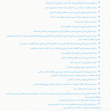
+
پاسخ به پرسش هاي آقاي احمد رأفت مدير خبرگزاري "آكي" ايتاليا
+
بيانات معظم له در آغاز درس اخلاق درباره حملات اسرائيل به غزه
+
ديدار اعضاي شوراي مركزي سازمان مجاهدين انقلاب اسلامي
+
ديدار مدير مسئول و هيأت تحريريه نشريه توقيف شده "نامه"
+
مصاحبه خبرنگار "راديو زمانه"
+
ديدار اعضاي شوراي مركزي دفتر تحكيم وحدت
+
ديدار شوراي مركزي انجمن اسلامي معلمان ايران و شوراي انجمن اسلامي معلمانقم
+
ديدار جمعي از اعضاي انجمن هاي اسلامي دانشجويان دانشگاههاي تهران (دانشگاههنر)، شهركرد و كاشان و همچنين
جمعي از اقشار مختلف مردم
+
پاسخ به پرسش هاي مهندس لطف الله ميثمي درباره قانون اساسي و نقش شوراينگهبان در تفسير آن
+
پاسخ به پرسش هاي "گاهنامه اطلاع" پيرامون تشكيك درباره كتاب خاطرات معظمله
+
ديدار اعضاي شوراي مركزي دفتر تحكيم وحدت
+
ديدار اعضاي سازمان مجاهدين انقلاب اسلامي
+
گزارش برگزاري نماز عيد سعيد فطر
+
ديدار اعضاي مجمع نيروهاي خط امام
+
مصاحبه روزنامه "ماينيچي" ژاپن به مناسبت سي امين سالگرد انقلاب اسلامي
بيانات معظم له در سالروز شهادت حضرت امام جعفر صادق (ع)
+
ديدار اعضاي "پويش دعوت از خاتمي"
+
مصاحبه خبرنگار شبكه "الجزيره" به مناسبت سي امين سالگرد پيروزي انقلاباسلامي
+
ديدار گروه "اصلاح طلبان كرد"
+
ملاقات اعضاي سازمان دانش آموختگان ايران (ادوار تحكيم وحدت)، حزب جامعهمدني استان همدان و انجمن اسلامي
دانشگاه بوعلي سينا
ديدار دو تن از علماي اهل سنت سيستان و بلوچستان
+
پيام پيرامون قتل عام مردم مظلوم غزه به دست اسرائيل غاصب
پيام تسليت به مناسبت درگذشت آيت الله جمي