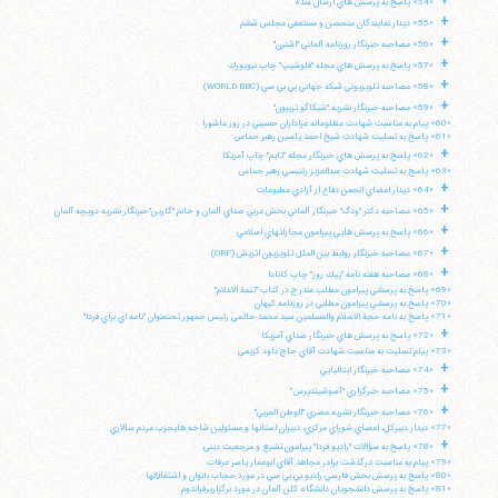
+
«54» پاسخ به پرسش هاي ارسال شده
+
«55» ديدار نمايندگان متحصن و مستعفي مجلس ششم
تلفن 37740011-25-98+ تا 14
+
«56» مصاحبه خبرنگار روزنامه آلماني "اشترن"
فکس
37740015-25-98+
+
«57» پاسخ به پرسش هاي مجله "فلوشيپ" چاپ نيويورك
+
«58» مصاحبه تلويزيوني شبكه جهاني بي بي سي (WORLD BBC)
+
«59» مصاحبه خبرنگار نشريه "شيكاگو تريبون"
«60» پيام به مناسبت شهادت مظلومانه عزاداران حسيني در روز عاشورا
«61» پاسخ به تسليت شهادت شيخ احمد ياسين رهبر حماس
+
«62» پاسخ به پرسش هاي خبرنگار مجله "تايم" چاپ آمريكا
«63» پاسخ به تسليت شهادت عبدالعزيز رنتيسي رهبر حماس
+
«64» ديدار اعضاي انجمن دفاع از آزادي مطبوعات
+
«65» مصاحبه دكتر "ودگ" خبرنگار آلماني بخش غربي صداي آلمان و خانم "گارين"خبرنگار نشريه دويچه آلمان
+
«66» پاسخ به پرسش هايي پيرامون مجازاتهاي اسلامي
+
«67» مصاحبه خبرنگار روابط بين الملل تلويزيون اتريش (ORF)
+
«68» مصاحبه هفته نامه "پيك روز" چاپ كانادا
«69» پاسخ به پرسشي پيرامون مطلب مندرج در كتاب "تتمة الاعلام"
«70» پاسخ به پرسشي پيرامون مطلبي در روزنامه كيهان
«71» پاسخ به نامه حجة الاسلام والمسلمين سيد محمد خاتمي رئيس جمهور تحتعنوان "نامه اي براي فردا"
+
«72» پاسخ به پرسش هاي خبرنگار صداي آمريكا
«73» پيام تسليت به مناسبت شهادت آقاي حاج داود كريمي
+
«74» مصاحبه خبرنگار ايتاليايي
+
«75» مصاحبه خبرگزاري "آسوشيتدپرس"
+
«76» مصاحبه خبرنگار نشريه مصري "الوطن العربي"
«77» ديدار دبيركل، اعضاي شوراي مركزي، دبيران استانها و مسئولين شاخه هايحزب مردم سالاري
+
«78» پاسخ به سؤالات "راديو فردا" پيرامون تشيع و مرجعيت ديني
«79» پيام به مناسبت درگذشت برادر مجاهد آقاي ابوعمار ياسر عرفات
«80» پاسخ به پرسش بخش فارسي راديو بي بي سي در مورد حجاب بانوان و اشتغالآنها
«81» پاسخ به پرسش دانشجويان دانشگاه كلن آلمان در مورد برگزاريرفراندوم