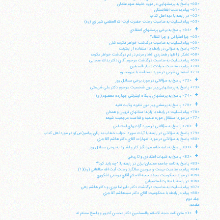
«60» پاسخ به پرسشهايي در مورد خليفه سوم عثمان
«61» پيام به ملت افغانستان
«62» در رابطه با ديه اهل كتاب
«63» پيام تسليت به مناسبت رحلت حضرت آيت الله العظمي شيرازي (ره)
+
«64» پاسخ به برخي پرسشهاي اعتقادي
«65» چرا اعتراض و چرا انتقاد؟
«66» پيام تسليت به مناسبت درگذشت خواهر مكرمه شان
«67» پاسخ به سؤالي در رابطه با استفاده از اينترنت
«68» تشكر از اظهار همدردي اقشار مردم در غم درگذشت خواهر مكرمه
«69» پيام تسليت به مناسبت درگذشت مرحوم آقاي دكتر يدالله سحابي
«70» پيام به مناسبت حوادث غمبار فلسطين
«71» استفتاي شرعي در مورد مصافحه با غيرمحارم
+
«72» پاسخ به سؤالاتي در مورد برخي مسائل روز
«73» پاسخ به پرسشهايي پيرامون شخصيت مرحوم دكتر علي شريعتي
+
«74» پاسخ به پرسشهاي پايگاه اينترنتي چهارده معصوم (ع)
+
«75» پاسخ به پرسشي پيرامون نظريه ولايت فقيه
«76» پيام تسليت در رابطه با زلزله استانهاي قزوين و همدان
«77» در مورد استقلال حوزه علميه و قداست مرجعيت شيعه
+
«78» پاسخ به سؤالاتي در مورد آزاديهاي اجتماعي
«79» پاسخ به سؤالاتي در رابطه با آيات سوره احزاب خطاب به زنان پيامبر(ص)و در مورد اهل كتاب
«80» پاسخ به سؤالاتي در مورد اظهارات آقاي دكتر هاشم آقاجري
+
«81» پاسخ به نامه خانم مهرانگيز كار و اشاره به برخي مسائل روز
+
«82» پاسخ به شبهات اعتقادي و تاريخي
«83» پاسخ به نامه جامعه معلمان ايران در رابطه با: "چه بايد كرد؟"
«84» پيام به مناسبت بيست و سومين سالگرد رحلت آيت الله طالقاني (ره)(1)
«85» در مورد محكوميت مجدد حجة الاسلام آقاي يوسفي اشكوري
«86» در رابطه با نظارت استصوابي
«87» پيام تسليت به مناسبت درگذشت دكتر عليرضا نوري و دكتر هاشم زهي
«88» پيام در رابطه با محكوميت آقاي دكتر سيدهاشم آقاجري
جلد دوم
مقدمه:
+
«1» متن نامه حجة الاسلام والمسلمين دكتر محسن كديور و پاسخ معظم له