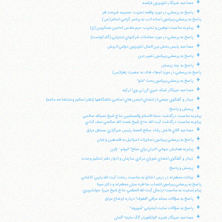
+
مصاحبه خبرنگار تلويزيون فرانسه
+
پاسخ به پرسشي در مورد واقعه تخريب حسينيه شريعت قم
پاسخ به پرسشي پيرامون اسائه ادب به پيامبر گرامي اسلام (ص)
+
پيام به مناسبت توهين و تخريب حرم مقدس امامين عسكريين (ع)
+
پاسخ به پرسشي در مورد معاملات شركتهاي اينترنتي (گلدكوئست)
+
مصاحبه رئيس بخش بين الملل تلويزيون دولتي اتريش
+
پاسخ به پرسشي پيرامون تغيير دين
+
پاسخ به چند پرسش
پاسخ به پرسشي در مورد اعطاء فدك به حضرت زهرا(س)
+
پاسخ به پرسشي پيرامون بحث "غلو"
+
مصاحبه خبرنگار شبكه خبري "ان تي وي" تركيه
+
ديدار و گفتگوي جمعي از اعضاي انجمن هاي اسلامي دانشگاهها (دفتر تحكيم وحدتشاخه علامه)
+
پرسش و پاسخ:
پيام به مناسبت درگذشت حجة الاسلام والمسلمين حاج شيخ نصرالله صالحي
پيام به مناسبت درگذشت آيت الله حاج شيخ نعمت الله صالحي نجف آبادي
+
مصاحبه آقاي فاضل رشاد صالح النعمة رئيس خبرگزاري مستقل عراق
+
پاسخ به پرسشي پيرامون تجاوزات اسرائيل به فلسطين و لبنان
+
پيام به همايش جهاني "اديان براي صلح" كيوتو - ژاپن
+
ديدار و گفتگوي اعضاي شوراي مركزي سازمان و ادوار دفتر تحكيم وحدت
+
پرسش و پاسخ:
+
بيانات معظم له در درس اخلاق به مناسبت رحلت آيت الله يثربي كاشاني
پاسخ به پرسشي پيرامون انتساب مناظره ميان معظم له و دكتر سينا
پيام تسليت به مناسبت ارتحال آيت الله العظمي حاج شيخ ميرزا جوادتبريزي
+
پاسخ به سؤالات مجله عراقي "قطوف" درباره اوضاع عراق
+
پاسخ به سؤالات سايت اينترنتي "شهروند"
+
مصاحبه خبرنگار نشريه "فرانكفورتر آلگ ماينه" آلمان