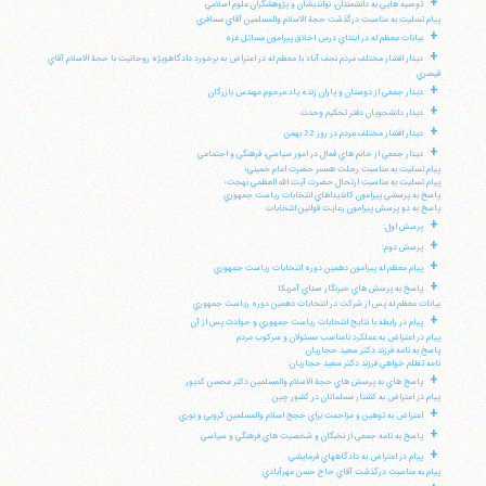
+
توصيه هايي به دانشمندان، نوانديشان و پژوهشگران علوم اسلامي
پيام تسليت به مناسبت درگذشت حجة الاسلام والمسلمين آقاي مسافري
+
بيانات معظم له در ابتداي درس اخلاق پيرامون مسائل غزه
+
ديدار اقشار مختلف مردم نجف آباد با معظم له در اعتراض به برخورد دادگاهويژه روحانيت با حجة الاسلام آقاي
قيصري
+
ديدار جمعي از دوستان و ياران زنده ياد مرحوم مهندس بازرگان
+
ديدار دانشجويان دفتر تحكيم وحدت
+
ديدار اقشار مختلف مردم در روز 22 بهمن
+
ديدار جمعي از خانم هاي فعال در امور سياسي، فرهنگي و اجتماعي
پيام تسليت به مناسبت رحلت همسر حضرت امام خميني؛
پيام تسليت به مناسبت ارتحال حضرت آيت الله العظمي بهجت؛
پاسخ به پرسشي پيرامون كانديداهاي انتخابات رياست جمهوري
پاسخ به دو پرسش پيرامون رعايت قوانين انتخابات
+
پرسش اول:
+
پرسش دوم:
+
پيام معظم له پيرامون دهمين دوره انتخابات رياست جمهوري
+
پاسخ به پرسش هاي خبرنگار صداي آمريكا
بيانات معظم له پس از شركت در انتخابات دهمين دوره رياست جمهوري
+
پيام در رابطه با نتايج انتخابات رياست جمهوري و حوادث پس از آن
پيام در اعتراض به عملكرد نامناسب مسئولان و سركوب مردم
پاسخ به نامه فرزند دكتر سعيد حجاريان
نامه تظلم خواهي فرزند دكتر سعيد حجاريان:
+
پاسخ هاي به پرسش هاي حجة الاسلام والمسلمين دكتر محسن كديور
پيام در اعتراض به كشتار مسلمانان در كشور چين
+
اعتراض به توهين و مزاحمت براي حجج اسلام والمسلمين كروبي و نوري
+
پاسخ به نامه جمعي از نخبگان و شخصيت هاي فرهنگي و سياسي
+
پيام در اعتراض به دادگاههاي فرمايشي
پيام به مناسبت درگذشت آقاي حاج حسن مهرآبادي