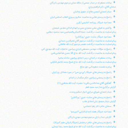
+
بيانات معظم له در ديدار جمعي از علاقه مندان مرحوم مهندس بازرگان
سخنان آقاي دكتر ابراهيم يزدي:
+
ديدار اعضاي انجمن دفاع از حقوق زندانيان
+
پاسخ به پرسش هايي به مناسبت سالروز پيروزي انقلاب اسلامي ايران
+
مصاحبه خبرنگار روزنامه "مانيچي" ژاپن
+
واكنش به فتواي مفتي سعودي مبني بر انهدام اماكن مقدس شيعيان
پيام تسليت به مناسبت درگذشت حجة الاسلام والمسلمين سيد محمود مطلبي
+
مصاحبه خبرنگار سايت خبري "روزآنلاين"
پيام تسليت به مناسبت درگذشت مرحوم آقاي فخرالدين حجازي
پيام تسليت به مناسبت درگذشت همسر مرحوم آيت الله طالقاني
+
پاسخ به سؤالات مهندس مصطفي ايزدي پيرامون خاطرات آيت الله مهدوي كني
پيام تسليت به مناسبت درگذشت آيت الله حاج آقا حسن طباطبايي قمي
+
بيانات معظم له در ابتداي درس اخلاق پيرامون حادثه سامرا
پيام تسليت به مناسبت درگذشت آيت الله حاج شيخ محمد فاضل لنكراني
+
پيام به نشست مطبوعاتي حق صلح
+
پاسخ به پرسش هاي خبرنگار "بي بي سي" در مورد مسائل روز ايران
+
پاسخ به پرسشي پيرامون حكم سنگسار در اسلام
+
گفتگوي آقاي عمادالدين باقي با حضرت آيت الله منتظري (1)
گزارش برگزاري نماز عيد سعيد فطر
+
ديدار اعضاي شوراي مركزي ادوار تحكيم وحدت
+
پاسخ به پرسش هاي سايت خبري "روزآنلاين"
گزارش ديدار مجمع زنان اصلاح طلب
+
سخنان خانم دكتر زهرا شجاعي:
+
مصاحبه خبرنگار هفته نامه ايتاليايي "اسپرسو"
+
گزارش ديدار ياران مرحوم مهندس مهدي بازرگان
+
پاسخ به پرسش هاي خانم درخشش (خبرنگار ايراني مقيم آمريكا)
پيام تسليت به مناسبت درگذشت آيت الله حاج شيخ محمد رضا توسلي