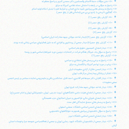
+
«2» متن سؤالات حجة الاسلام والمسلمين دكتر محسن كديور و پاسخ معظم له
«3» پاسخ به سؤالي در رابطه با احتمال حمله نظامي آمريكا به عراق
«4» پاسخ به پرسش هايي پيرامون شبيه سازي انسان، و شرايط لغو يا تبديل احكاماوليه اسلام
«5» گفتگوي تاريخي با راديو بي بي سي (ساعاتي قبل از رفع حصر)
+
«6» گزارش رفع حصر (1)
+
«7» گزارش رفع حصر (2)
+
«8» گزارش رفع حصر (3)
«9» گزارش رفع حصر (4)
+
«10» گزارش رفع حصر (5) (ديدار شاخه جوانان جبهه مشاركت ايران اسلامي)
+
«11» گزارش رفع حصر(6) ديدار جمعي از روحانيون و افرادي كه به دليل فعاليتهاي سياسي زنداني شده بودند.
+
«12» ديدار اعضاي كميسيون حقوق بشر اسلامي
«13» پاسخ به سؤال يك خبرنگار هنگام شركت در انتخابات دومين دوره شوراهاياسلامي شهر و روستا
«14» گزارش رفع حصر (7)
+
«15» پاسخ به برخي پرسش هاي اعتقادي و سياسي
«16» پيام در مورد تهاجم آمريكا و انگلستان به عراق
+
«17» ديدار انجمن دفاع از آزادي مطبوعات ايران
«18» تشكر از پزشكان بيمارستان مركز قلب تهران
+
«19» ديدار آقايان دكتر سيدهاشم آقاجري، احمد قابل، عمادالدين باقي و عليمزروعي نماينده مجلس و رئيس انجمن
صنفي مطبوعات
+
«20» ديدار شاخه جوانان جبهه مشاركت شرق تهران
+
«21» ديدار جمعي از اعضاي هيئت علمي دانشگاههاي: تربيت مدرس، تهران، علومپزشكي تهران و امام حسين (ع)
+
«22» ديدار اعضاي شوراي عالي، فراكسيون و دبيران استانهاي حزب همبستگي
«23» پاسخ به پرسش هاي مجمع نمايندگان اهل سنت
+
«24» ديدار اعضاي انجمن اسلامي دانشگاه صنعتي اصفهان
«25» پاسخ به سؤال دانشجويان پيرامون هجوم به خوابگاههاي دانشجويي
+
«26» ديدار اعضاي انجمن اسلامي دانشگاه تبريز
+
«27» ديدار جمعي از دانشجويان دانشگاه شهيد رجايي تهران و جمعي از فعالانسياسي صومعه سرا و فومنات استان
گيلان