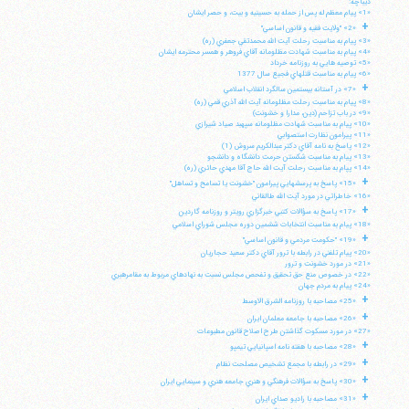
ديباچه:
«1» پيام معظم له پس از حمله به حسينيه و بيت، و حصر ايشان
+
«2» "ولايت فقيه و قانون اساسي"
«3» پيام به مناسبت رحلت آيت الله محمدتقي جعفري (ره)
«4» پيام به مناسبت شهادت مظلومانه آقاي فروهر و همسر محترمه ايشان
«5» توصيه هايي به روزنامه خرداد
«6» پيام به مناسبت قتلهاي فجيع سال 1377
+
«7» در آستانه بيستمين سالگرد انقلاب اسلامي
«8» پيام به مناسبت رحلت مظلومانه آيت الله آذري قمي (ره)
«9» در باب تزاحم (دين، مدارا و خشونت)
«10» پيام به مناسبت شهادت مظلومانه سپهبد صياد شيرازي
«11» پيرامون نظارت استصوابي
«12» پاسخ به نامه آقاي دكتر عبدالكريم سروش (1)
«13» پيام به مناسبت شكستن حرمت دانشگاه و دانشجو
«14» پپام به مناسبت رحلت آيت الله حاج آقا مهدي حائري (ره)
+
«15» پاسخ به پرسشهايي پيرامون "خشونت يا تسامح و تساهل"
«16» خاطراتي در مورد آيت الله طالقاني
+
«17» پاسخ به سؤالات كتبي خبرگزاري رويتر و روزنامه گاردين
«18» پيام به مناسبت انتخابات ششمين دوره مجلس شوراي اسلامي
+
«19» "حكومت مردمي و قانون اساسي"
«20» پيام تلفني در رابطه با ترور آقاي دكتر سعيد حجاريان
«21» در مورد خشونت و ترور
«22» در خصوص منع حق تحقيق و تفحص مجلس نسبت به نهادهاي مربوط به مقامرهبري
«24» پيام به مردم جهان
+
«25» مصاحبه با روزنامه الشرق الاوسط
+
«26» مصاحبه با جامعه معلمان ايران
«27» در مورد مسكوت گذاشتن طرح اصلاح قانون مطبوعات
+
«28» مصاحبه با هفته نامه اسپانيايي تيمپو
+
«29» در رابطه با مجمع تشخيص مصلحت نظام
+
«30» پاسخ به سؤالات فرهنگي و هنري جامعه هنري و سينمايي ايران
+
«31» مصاحبه با راديو صداي ايران