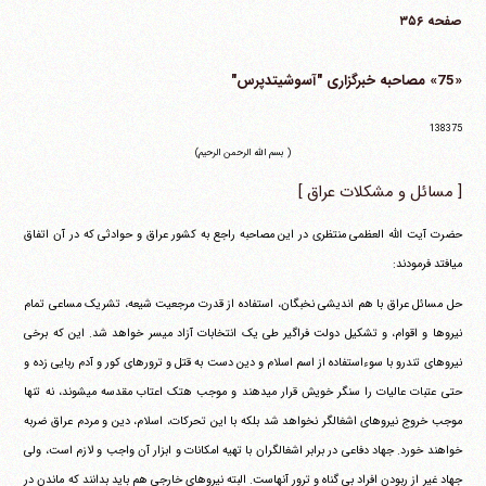
صفحه ۳۵۶
«75» مصاحبه خبرگزاری "آسوشیتدپرس"
138375
( بسم الله الرحمن الرحیم)
[ مسائل و مشکلات عراق ]
حضرت آیت الله العظمی منتظری در این مصاحبه راجع به کشور عراق و حوادثی که در آن اتفاق
می‎افتد فرمودند:
حل مسائل عراق با هم اندیشی نخبگان، استفاده از قدرت مرجعیت شیعه، تشریک مساعی تمام
نیروها و اقوام، و تشکیل دولت فراگیر طی یک انتخابات آزاد میسر خواهد شد. این که برخی
نیروهای تندرو با سوءاستفاده از اسم اسلام و دین دست به قتل و ترورهای کور و آدم ربایی زده و
حتی عتبات عالیات را سنگر خویش قرار می‎دهند و موجب هتک اعتاب مقدسه می‎شوند، نه تنها
موجب خروج نیروهای اشغالگر نخواهد شد بلکه با این تحرکات، اسلام، دین و مردم عراق ضربه
خواهند خورد. جهاد دفاعی در برابر اشغالگران با تهیه امکانات و ابزار آن واجب و لازم است، ولی
جهاد غیر از ربودن افراد بی گناه و ترور آنهاست. البته نیروهای خارجی هم باید بدانند که ماندن در