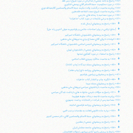
«32» پاسخ به نامه جمعي از شاگردان در مورد شروع درس فقه
«33» در مورد محكوميت حجة الاسلام آقاي يوسفي اشكوري
«34» پيام به مناسبت درگذشت والده مكرمه حجة الاسلام والمسلمين آقايعبدالله نوري
«35» پيام به مناسبت شروع مجدد انتفاضه فلسطين
«36» در مورد مصاحبه با رسانه هاي خارجي
«37» پاسخ به برخي شايعات در مورد كتاب "خاطرات"
+
«38» پاسخ به پرسشهاي ارسال شده
+
[ مانع تراشي در برابر اصلاحات خاتمي و رفراندوم به عنوان آخرين راه حل]
+
«39» پاسخ به پرسشهاي دانشجويان دانشگاه اميركبير
«40» اتهامات نارواي آقاي مصباح يزدي به نيروهاي ملي مذهبي
+
«41» پاسخ به پرسشهاي انجمن اسلامي دانشجويان دانشگاه اميركبير
+
«42» پاسخ به پرسشهاي جمعي از دانشجويان تهران
«43» پاسخ به استفتاء در مورد گفتگوي تمدنها
+
«44» به مناسبت سالگرد پيروزي انقلاب اسلامي
+
«45» پاسخ به پرسشهاي مجله ديدگاه (چاپ كانادا)
+
«46» پاسخ به پرسشهاي روزنامه داچ (چاپ هلند)
«47» پاسخ به پرسشهايي پيرامون رفراندوم
+
«48» انگيزه چاپ و انتشار كتاب خاطرات
«49» پاسخ به پرسشهاي مجله سيما
«50» پيام به مناسبت بازداشتهاي سياسي نيروهاي ملي مذهبي
+
«51» پاسخ به سؤالات شرعي خانواده هاي بازداشت شدگان سياسي
«52» پپام به مناسبت فاجعه دردناك سقوط هواپيما
«53» مصاحبه پس از شركت در انتخابات رياست جمهوري
+
«54» پاسخ به پرسشهاي روزنامه فرانسوي امانيته
+
«55» درباره ماده قانوني اهانت به مقدسات و سب النبي
+
«56» پاسخ به پرسشهاي حجة الاسلام والمسلمين آقاي دكتر محسن كديور
+
«57» پاسخ به پرسشهاي جمعي از مقلدين
+
«58» پاسخ به پرسشهاي جامعه معلمان ايران
«59» پاسخ به پرسش راديو آزادي پيرامون تحولات افغانستان