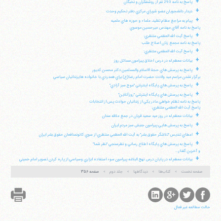
+
پاسخ به نامه 293 نفر از روشنفكران و نخبگان
+
ديدار دانشجويان عضو شوراي مركزي دفتر تحكيم وحدت
+
پيام به مراجع عظام تقليد، علماء و حوزه هاي علميه
پاسخ به نامه آقاي مهندس ميرحسين موسوي
+
پاسخ آيت الله العظمي منتظري:
پاسخ به نامه مجمع زنان اصلاح طلب
+
پاسخ آيت الله العظمي منتظري:
+
بيانات معظم له در درس اخلاق پيرامون مسائل روز
+
پاسخ به پرسش هاي حجة الاسلام والمسلمين دكتر محسن كديور
برگزار نشدن مراسم عيد ولادت حضرت امام رضا(ع) براي همدردي با خانواده هايزندانيان سياسي
+
پاسخ به پرسش هاي پايگاه اينترنتي "موج سبز آزادي"
+
پاسخ به پرسش هاي پايگاه اينترنتي "روزآنلاين"
پاسخ به نامه تظلم خواهي مادر يكي از زندانيان حوادث پس از انتخابات
پاسخ آيت الله العظمي منتظري:
+
بيانات معظم له در روز عيد سعيد قربان در جمع علاقه مندان
+
پاسخ به پرسش هايي پيرامون جنبش سبز مردم ايران
+
اعطاي تنديس "تلاشگر حقوق بشر" به آيت الله العظمي منتظري از سوي كانونمدافعان حقوق بشر ايران
+
پاسخ به پرسش هاي پايگاه اطلاع رساني و نظرسنجي "نظر شما"
و آخرين گفتار...
+
بيانات معظم له در پايان درس نهج البلاغه پيرامون سوء استفاده ابزاري وسياسي از پاره كردن تصوير امام خميني
صفحه نخست
کتاب‌ها
دیدگاهها
جلد دوم
صفحه ۳۵۶
حالت مطالعه غیر فعال