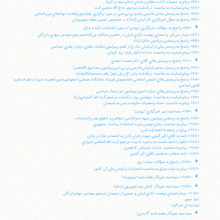
«82» پيام به حضرات آيات عظام و علماي اعلام نجف و كربلا
«83» پيام تسليت به مناسبت درگذشت مرحوم حاج آقا مجتبي آيت
«84» پاسخ به پرسش بخش فارسي راديو بي بي سي در مورد برگزاري رفراندوم ونظارت نهادهاي بين المللي
«85» پاسخ به سؤال خبرگزاري كار ايران (ايلنا) در خصوص تعيين سقف مهريهزنان
+
«86» پاسخ به سؤالات خبرگزاري "رويترز" در مورد انتخابات آينده عراق
«87» ديدار دبيركل و اعضاي نهضت آزادي ايران در دهمين سالگرد بزرگداشتمرحوم مهندس مهدي بازرگان
«88» پاسخ به پرسشي پيرامون حكم ارتداد
«89» پاسخ به پرسش يكي از ايرانيان خارج از كشور پيرامون تفكيك رهبري دينياز رهبري سياسي
«90» پيام تسليت به مناسبت حادثه ناگوار زلزله زرند كرمان
+
«91» پاسخ به پرسش هاي آقاي دكتر نعمت احمدي
«92» پاسخ به پرسش بخش اينترنتي فارسي بي بي سي پيرامون مصاديق "قتلنفس"
«93» پيام تسليت به مناسبت درگذشت پاپ "ژان پل دوم" رهبر مسيحيانكاتوليك
«94» پاسخ به پرسش هاي انجمن اسلامي دانشجويان فيزيك دانشگاه صنعتي اصفهانپيرامون اهميت شورا از نظر اسلام و
قانون اساسي
«95» پاسخ به پرسش هاي سايت امروز پيرامون دو رخداد سياسي
«96» پيام تسليت به مناسبت چهلمين روز درگذشت مرحوم آيت الله آشتياني(ره)
«97» پيام به مناسبت حمله وحشيانه حكومت يمن به شيعيان
+
«98» مصاحبه دبير خبرگزاري "رويترز"
«99» پاسخ به پرسشي پيرامون جبهه دموكراسي خواهي و حقوق بشر و انتخابات
«100» پيام به مناسبت پايان نهمين دوره انتخابات رياست جمهوري
«101» پيام در رابطه با انفجارات لندن
«102» نامه به آقاي اكبر گنجي جهت پايان دادن به اعتصاب غذا در زندان
«103» اظهار تأسف نسبت به برخورد با بيت مرحوم آيت الله العظمي شيرازي
«104» پيام به مناسبت حادثه دلخراش كاظمين
«105» نامه خطاب به همسر آقاي اكبر گنجي
+
«106» پاسخ به سؤالات سايت روز
«107» پيام به ملت عراق به مناسبت انتخابات پارلمان ملي آن كشور
+
«108» مصاحبه خبرنگار هفته نامه "نيوزويك"
+
«109» مصاحبه خبرنگار كانال سه تلويزيون ايتاليا
«110» ديدار اعضاي نهضت آزادي ايران و جمعي از دوستان مرحوم مهندس مهديبازرگان
جلد سوم
ديباچه اي غم آلود:
+
مصاحبه خبرنگار هفته نامه "گاردين"