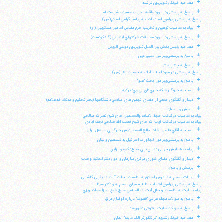
+
مصاحبه خبرنگار تلويزيون فرانسه
+
پاسخ به پرسشي در مورد واقعه تخريب حسينيه شريعت قم
پاسخ به پرسشي پيرامون اسائه ادب به پيامبر گرامي اسلام (ص)
+
پيام به مناسبت توهين و تخريب حرم مقدس امامين عسكريين (ع)
+
پاسخ به پرسشي در مورد معاملات شركتهاي اينترنتي (گلدكوئست)
+
مصاحبه رئيس بخش بين الملل تلويزيون دولتي اتريش
+
پاسخ به پرسشي پيرامون تغيير دين
+
پاسخ به چند پرسش
پاسخ به پرسشي در مورد اعطاء فدك به حضرت زهرا(س)
+
پاسخ به پرسشي پيرامون بحث "غلو"
+
مصاحبه خبرنگار شبكه خبري "ان تي وي" تركيه
+
ديدار و گفتگوي جمعي از اعضاي انجمن هاي اسلامي دانشگاهها (دفتر تحكيم وحدتشاخه علامه)
+
پرسش و پاسخ:
پيام به مناسبت درگذشت حجة الاسلام والمسلمين حاج شيخ نصرالله صالحي
پيام به مناسبت درگذشت آيت الله حاج شيخ نعمت الله صالحي نجف آبادي
+
مصاحبه آقاي فاضل رشاد صالح النعمة رئيس خبرگزاري مستقل عراق
+
پاسخ به پرسشي پيرامون تجاوزات اسرائيل به فلسطين و لبنان
+
پيام به همايش جهاني "اديان براي صلح" كيوتو - ژاپن
+
ديدار و گفتگوي اعضاي شوراي مركزي سازمان و ادوار دفتر تحكيم وحدت
+
پرسش و پاسخ:
+
بيانات معظم له در درس اخلاق به مناسبت رحلت آيت الله يثربي كاشاني
پاسخ به پرسشي پيرامون انتساب مناظره ميان معظم له و دكتر سينا
پيام تسليت به مناسبت ارتحال آيت الله العظمي حاج شيخ ميرزا جوادتبريزي
+
پاسخ به سؤالات مجله عراقي "قطوف" درباره اوضاع عراق
+
پاسخ به سؤالات سايت اينترنتي "شهروند"
+
مصاحبه خبرنگار نشريه "فرانكفورتر آلگ ماينه" آلمان