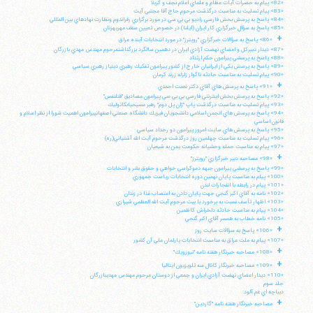
«82» پيام به حضرات آيات عظام و علماي اعلام نجف و كربلا
«83» پيام تسليت به مناسبت درگذشت مرحوم حاج آقا مجتبي آيت
«84» پاسخ به پرسش بخش فارسي راديو بي بي سي در مورد برگزاري رفراندوم ونظارت نهادهاي بين المللي
«85» پاسخ به سؤال خبرگزاري كار ايران (ايلنا) در خصوص تعيين سقف مهريهزنان
+
«86» پاسخ به سؤالات خبرگزاري "رويترز" در مورد انتخابات آينده عراق
«87» ديدار دبيركل و اعضاي نهضت آزادي ايران در دهمين سالگرد بزرگداشتمرحوم مهندس مهدي بازرگان
«88» پاسخ به پرسشي پيرامون حكم ارتداد
«89» پاسخ به پرسش يكي از ايرانيان خارج از كشور پيرامون تفكيك رهبري دينياز رهبري سياسي
«90» پيام تسليت به مناسبت حادثه ناگوار زلزله زرند كرمان
+
«91» پاسخ به پرسش هاي آقاي دكتر نعمت احمدي
«92» پاسخ به پرسش بخش اينترنتي فارسي بي بي سي پيرامون مصاديق "قتلنفس"
«93» پيام تسليت به مناسبت درگذشت پاپ "ژان پل دوم" رهبر مسيحيانكاتوليك
«94» پاسخ به پرسش هاي انجمن اسلامي دانشجويان فيزيك دانشگاه صنعتي اصفهانپيرامون اهميت شورا از نظر اسلام و
قانون اساسي
«95» پاسخ به پرسش هاي سايت امروز پيرامون دو رخداد سياسي
«96» پيام تسليت به مناسبت چهلمين روز درگذشت مرحوم آيت الله آشتياني(ره)
«97» پيام به مناسبت حمله وحشيانه حكومت يمن به شيعيان
+
«98» مصاحبه دبير خبرگزاري "رويترز"
«99» پاسخ به پرسشي پيرامون جبهه دموكراسي خواهي و حقوق بشر و انتخابات
«100» پيام به مناسبت پايان نهمين دوره انتخابات رياست جمهوري
«101» پيام در رابطه با انفجارات لندن
«102» نامه به آقاي اكبر گنجي جهت پايان دادن به اعتصاب غذا در زندان
«103» اظهار تأسف نسبت به برخورد با بيت مرحوم آيت الله العظمي شيرازي
«104» پيام به مناسبت حادثه دلخراش كاظمين
«105» نامه خطاب به همسر آقاي اكبر گنجي
+
«106» پاسخ به سؤالات سايت روز
«107» پيام به ملت عراق به مناسبت انتخابات پارلمان ملي آن كشور
+
«108» مصاحبه خبرنگار هفته نامه "نيوزويك"
+
«109» مصاحبه خبرنگار كانال سه تلويزيون ايتاليا
«110» ديدار اعضاي نهضت آزادي ايران و جمعي از دوستان مرحوم مهندس مهديبازرگان
جلد سوم
ديباچه اي غم آلود:
+
مصاحبه خبرنگار هفته نامه "گاردين"