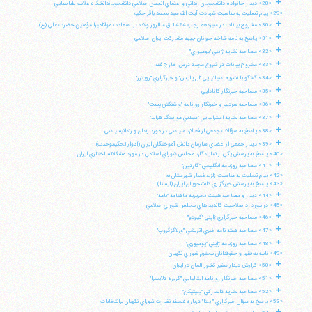
+
«28» ديدار خانواده دانشجويان زنداني و اعضاي انجمن اسلامي دانشجوياندانشگاه علامه طباطبايي
«29» پيام تسليت به مناسبت شهادت آيت الله سيد محمد باقر حكيم
+
«30» مشروح بيانات در سيزدهم رجب 1424 ق سالروز ولادت با سعادت مولااميرالمؤمنين حضرت علي (ع)
+
«31» پاسخ به نامه شاخه جوانان جبهه مشاركت ايران اسلامي
+
«32» مصاحبه نشريه ژاپني "يوميوري"
+
«33» مشروح بيانات در شروع مجدد درس خارج فقه
+
«34» گفتگو با نشريه اسپانيايي "ال پايس" و خبرگزاري "رويترز"
+
«35» مصاحبه خبرنگار كانادايي
+
«36» مصاحبه سردبير و خبرنگار روزنامه "واشنگتن پست"
+
«37» مصاحبه نشريه استراليايي "سيدني مورنينگ هرالد"
+
«38» پاسخ به سؤالات جمعي از فعالان سياسي در مورد زندان و زندانيسياسي
+
«39» ديدار جمعي از اعضاي سازمان دانش آموختگان ايران (ادوار تحكيموحدت)
«40» پاسخ به پرسش يكي از نمايندگان مجلس شوراي اسلامي در مورد مشكلاتساختاري ايران
+
«41» مصاحبه روزنامه انگليسي "گاردين"
«42» پيام تسليت به مناسبت زلزله غمبار شهرستان بم
«43» پاسخ به پرسش خبرگزاري دانشجويان ايران (ايسنا)
+
«44» ديدار و مصاحبه هيئت تحريريه ماهنامه "نامه"
«45» در مورد رد صلاحيت كانديداهاي مجلس شوراي اسلامي
+
«46» مصاحبه خبرگزاري ژاپني "كيودو"
+
«47» مصاحبه هفته نامه خبري اتريشي "ورلاگزگروپ"
+
«48» مصاحبه روزنامه ژاپني "يوميوري"
«49» نامه به فقها و حقوقدانان محترم شوراي نگهبان
+
«50» گزارش ديدار سفير كشور آلمان در ايران
آیت‌الله منتظری
+
وب سایت رسمی آیت‌الله منتظری
«51» مصاحبه خبرنگار روزنامه ايتاليايي "كريره دلايسرا"
ایران
،
قم
،
میدان مصلّی، بلوار شهید محمّد منتظری، كوچه
+
«52» مصاحبه نشريه دانماركي "پليتيكن"
شماره ٨
کد پستی: 3713744381
«53» پاسخ به سؤال خبرگزاري "ايلنا" درباره فلسفه نظارت شوراي نگهبان برانتخابات