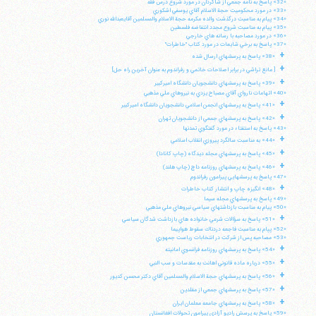
«32» پاسخ به نامه جمعي از شاگردان در مورد شروع درس فقه
«33» در مورد محكوميت حجة الاسلام آقاي يوسفي اشكوري
«34» پيام به مناسبت درگذشت والده مكرمه حجة الاسلام والمسلمين آقايعبدالله نوري
«35» پيام به مناسبت شروع مجدد انتفاضه فلسطين
«36» در مورد مصاحبه با رسانه هاي خارجي
«37» پاسخ به برخي شايعات در مورد كتاب "خاطرات"
+
«38» پاسخ به پرسشهاي ارسال شده
+
[ مانع تراشي در برابر اصلاحات خاتمي و رفراندوم به عنوان آخرين راه حل]
+
«39» پاسخ به پرسشهاي دانشجويان دانشگاه اميركبير
«40» اتهامات نارواي آقاي مصباح يزدي به نيروهاي ملي مذهبي
+
«41» پاسخ به پرسشهاي انجمن اسلامي دانشجويان دانشگاه اميركبير
+
«42» پاسخ به پرسشهاي جمعي از دانشجويان تهران
«43» پاسخ به استفتاء در مورد گفتگوي تمدنها
+
«44» به مناسبت سالگرد پيروزي انقلاب اسلامي
+
«45» پاسخ به پرسشهاي مجله ديدگاه (چاپ كانادا)
+
«46» پاسخ به پرسشهاي روزنامه داچ (چاپ هلند)
«47» پاسخ به پرسشهايي پيرامون رفراندوم
+
«48» انگيزه چاپ و انتشار كتاب خاطرات
«49» پاسخ به پرسشهاي مجله سيما
«50» پيام به مناسبت بازداشتهاي سياسي نيروهاي ملي مذهبي
+
«51» پاسخ به سؤالات شرعي خانواده هاي بازداشت شدگان سياسي
«52» پپام به مناسبت فاجعه دردناك سقوط هواپيما
«53» مصاحبه پس از شركت در انتخابات رياست جمهوري
+
«54» پاسخ به پرسشهاي روزنامه فرانسوي امانيته
+
«55» درباره ماده قانوني اهانت به مقدسات و سب النبي
+
«56» پاسخ به پرسشهاي حجة الاسلام والمسلمين آقاي دكتر محسن كديور
+
«57» پاسخ به پرسشهاي جمعي از مقلدين
+
«58» پاسخ به پرسشهاي جامعه معلمان ايران
«59» پاسخ به پرسش راديو آزادي پيرامون تحولات افغانستان