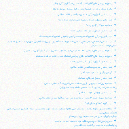
+
پاسخ به پرسش هاي آقاي احمد رأفت مدير خبرگزاري "آكي" ايتاليا
+
بيانات معظم له در آغاز درس اخلاق درباره حملات اسرائيل به غزه
+
ديدار اعضاي شوراي مركزي سازمان مجاهدين انقلاب اسلامي
+
ديدار مدير مسئول و هيأت تحريريه نشريه توقيف شده "نامه"
+
مصاحبه خبرنگار "راديو زمانه"
+
ديدار اعضاي شوراي مركزي دفتر تحكيم وحدت
+
ديدار شوراي مركزي انجمن اسلامي معلمان ايران و شوراي انجمن اسلامي معلمانقم
+
ديدار جمعي از اعضاي انجمن هاي اسلامي دانشجويان دانشگاههاي تهران (دانشگاههنر)، شهركرد و كاشان و همچنين
جمعي از اقشار مختلف مردم
+
پاسخ به پرسش هاي مهندس لطف الله ميثمي درباره قانون اساسي و نقش شوراينگهبان در تفسير آن
+
پاسخ به پرسش هاي "گاهنامه اطلاع" پيرامون تشكيك درباره كتاب خاطرات معظمله
+
ديدار اعضاي شوراي مركزي دفتر تحكيم وحدت
+
ديدار اعضاي سازمان مجاهدين انقلاب اسلامي
+
گزارش برگزاري نماز عيد سعيد فطر
+
ديدار اعضاي مجمع نيروهاي خط امام
+
مصاحبه روزنامه "ماينيچي" ژاپن به مناسبت سي امين سالگرد انقلاب اسلامي
بيانات معظم له در سالروز شهادت حضرت امام جعفر صادق (ع)
+
ديدار اعضاي "پويش دعوت از خاتمي"
+
مصاحبه خبرنگار شبكه "الجزيره" به مناسبت سي امين سالگرد پيروزي انقلاباسلامي
+
ديدار گروه "اصلاح طلبان كرد"
+
ملاقات اعضاي سازمان دانش آموختگان ايران (ادوار تحكيم وحدت)، حزب جامعهمدني استان همدان و انجمن اسلامي
دانشگاه بوعلي سينا
ديدار دو تن از علماي اهل سنت سيستان و بلوچستان
+
پيام پيرامون قتل عام مردم مظلوم غزه به دست اسرائيل غاصب
پيام تسليت به مناسبت درگذشت آيت الله جمي