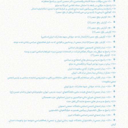
+
«2» متن سؤالات حجة الاسلام والمسلمين دكتر محسن كديور و پاسخ معظم له
«3» پاسخ به سؤالي در رابطه با احتمال حمله نظامي آمريكا به عراق
«4» پاسخ به پرسش هايي پيرامون شبيه سازي انسان، و شرايط لغو يا تبديل احكاماوليه اسلام
«5» گفتگوي تاريخي با راديو بي بي سي (ساعاتي قبل از رفع حصر)
+
«6» گزارش رفع حصر (1)
+
«7» گزارش رفع حصر (2)
+
«8» گزارش رفع حصر (3)
«9» گزارش رفع حصر (4)
+
«10» گزارش رفع حصر (5) (ديدار شاخه جوانان جبهه مشاركت ايران اسلامي)
+
«11» گزارش رفع حصر(6) ديدار جمعي از روحانيون و افرادي كه به دليل فعاليتهاي سياسي زنداني شده بودند.
+
«12» ديدار اعضاي كميسيون حقوق بشر اسلامي
«13» پاسخ به سؤال يك خبرنگار هنگام شركت در انتخابات دومين دوره شوراهاياسلامي شهر و روستا
«14» گزارش رفع حصر (7)
+
«15» پاسخ به برخي پرسش هاي اعتقادي و سياسي
«16» پيام در مورد تهاجم آمريكا و انگلستان به عراق
+
«17» ديدار انجمن دفاع از آزادي مطبوعات ايران
«18» تشكر از پزشكان بيمارستان مركز قلب تهران
+
«19» ديدار آقايان دكتر سيدهاشم آقاجري، احمد قابل، عمادالدين باقي و عليمزروعي نماينده مجلس و رئيس انجمن
صنفي مطبوعات
+
«20» ديدار شاخه جوانان جبهه مشاركت شرق تهران
+
«21» ديدار جمعي از اعضاي هيئت علمي دانشگاههاي: تربيت مدرس، تهران، علومپزشكي تهران و امام حسين (ع)
+
«22» ديدار اعضاي شوراي عالي، فراكسيون و دبيران استانهاي حزب همبستگي
«23» پاسخ به پرسش هاي مجمع نمايندگان اهل سنت
+
«24» ديدار اعضاي انجمن اسلامي دانشگاه صنعتي اصفهان
«25» پاسخ به سؤال دانشجويان پيرامون هجوم به خوابگاههاي دانشجويي
+
«26» ديدار اعضاي انجمن اسلامي دانشگاه تبريز
+
«27» ديدار جمعي از دانشجويان دانشگاه شهيد رجايي تهران و جمعي از فعالانسياسي صومعه سرا و فومنات استان
گيلان