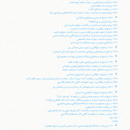
«60» پاسخ به پرسشهايي در مورد خليفه سوم عثمان
«61» پيام به ملت افغانستان
«62» در رابطه با ديه اهل كتاب
«63» پيام تسليت به مناسبت رحلت حضرت آيت الله العظمي شيرازي (ره)
+
«64» پاسخ به برخي پرسشهاي اعتقادي
«65» چرا اعتراض و چرا انتقاد؟
«66» پيام تسليت به مناسبت درگذشت خواهر مكرمه شان
«67» پاسخ به سؤالي در رابطه با استفاده از اينترنت
«68» تشكر از اظهار همدردي اقشار مردم در غم درگذشت خواهر مكرمه
«69» پيام تسليت به مناسبت درگذشت مرحوم آقاي دكتر يدالله سحابي
«70» پيام به مناسبت حوادث غمبار فلسطين
«71» استفتاي شرعي در مورد مصافحه با غيرمحارم
+
«72» پاسخ به سؤالاتي در مورد برخي مسائل روز
«73» پاسخ به پرسشهايي پيرامون شخصيت مرحوم دكتر علي شريعتي
+
«74» پاسخ به پرسشهاي پايگاه اينترنتي چهارده معصوم (ع)
+
«75» پاسخ به پرسشي پيرامون نظريه ولايت فقيه
«76» پيام تسليت در رابطه با زلزله استانهاي قزوين و همدان
«77» در مورد استقلال حوزه علميه و قداست مرجعيت شيعه
+
«78» پاسخ به سؤالاتي در مورد آزاديهاي اجتماعي
«79» پاسخ به سؤالاتي در رابطه با آيات سوره احزاب خطاب به زنان پيامبر(ص)و در مورد اهل كتاب
«80» پاسخ به سؤالاتي در مورد اظهارات آقاي دكتر هاشم آقاجري
+
«81» پاسخ به نامه خانم مهرانگيز كار و اشاره به برخي مسائل روز
+
«82» پاسخ به شبهات اعتقادي و تاريخي
«83» پاسخ به نامه جامعه معلمان ايران در رابطه با: "چه بايد كرد؟"
«84» پيام به مناسبت بيست و سومين سالگرد رحلت آيت الله طالقاني (ره)(1)
«85» در مورد محكوميت مجدد حجة الاسلام آقاي يوسفي اشكوري
«86» در رابطه با نظارت استصوابي
«87» پيام تسليت به مناسبت درگذشت دكتر عليرضا نوري و دكتر هاشم زهي
«88» پيام در رابطه با محكوميت آقاي دكتر سيدهاشم آقاجري
جلد دوم
مقدمه:
+
«1» متن نامه حجة الاسلام والمسلمين دكتر محسن كديور و پاسخ معظم له