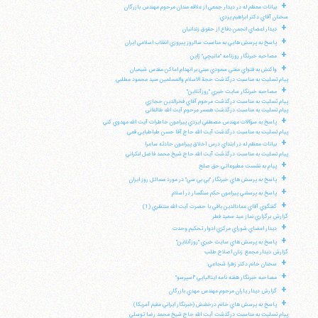
+
بيانات معظم له در ديدار جمعي از علاقه مندان مرحوم مهندس بازرگان
سخنان آقاي دكتر ابراهيم يزدي:
+
ديدار اعضاي انجمن دفاع از حقوق زندانيان
+
پاسخ به پرسش هايي به مناسبت سالروز پيروزي انقلاب اسلامي ايران
+
مصاحبه خبرنگار روزنامه "مانيچي" ژاپن
+
واكنش به فتواي مفتي سعودي مبني بر انهدام اماكن مقدس شيعيان
پيام تسليت به مناسبت درگذشت حجة الاسلام والمسلمين سيد محمود مطلبي
+
مصاحبه خبرنگار سايت خبري "روزآنلاين"
پيام تسليت به مناسبت درگذشت مرحوم آقاي فخرالدين حجازي
پيام تسليت به مناسبت درگذشت همسر مرحوم آيت الله طالقاني
+
پاسخ به سؤالات مهندس مصطفي ايزدي پيرامون خاطرات آيت الله مهدوي كني
پيام تسليت به مناسبت درگذشت آيت الله حاج آقا حسن طباطبايي قمي
+
بيانات معظم له در ابتداي درس اخلاق پيرامون حادثه سامرا
پيام تسليت به مناسبت درگذشت آيت الله حاج شيخ محمد فاضل لنكراني
+
پيام به نشست مطبوعاتي حق صلح
+
پاسخ به پرسش هاي خبرنگار "بي بي سي" در مورد مسائل روز ايران
+
پاسخ به پرسشي پيرامون حكم سنگسار در اسلام
+
گفتگوي آقاي عمادالدين باقي با حضرت آيت الله منتظري (1)
گزارش برگزاري نماز عيد سعيد فطر
+
ديدار اعضاي شوراي مركزي ادوار تحكيم وحدت
+
پاسخ به پرسش هاي سايت خبري "روزآنلاين"
گزارش ديدار مجمع زنان اصلاح طلب
+
سخنان خانم دكتر زهرا شجاعي:
+
مصاحبه خبرنگار هفته نامه ايتاليايي "اسپرسو"
+
گزارش ديدار ياران مرحوم مهندس مهدي بازرگان
+
پاسخ به پرسش هاي خانم درخشش (خبرنگار ايراني مقيم آمريكا)
پيام تسليت به مناسبت درگذشت آيت الله حاج شيخ محمد رضا توسلي