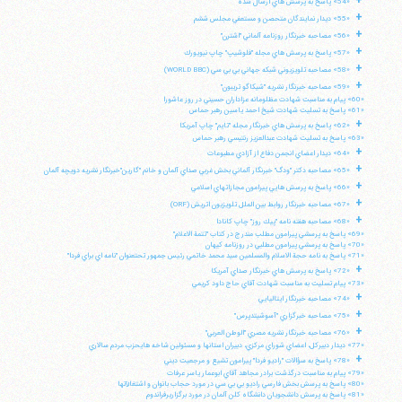
+
«54» پاسخ به پرسش هاي ارسال شده
+
«55» ديدار نمايندگان متحصن و مستعفي مجلس ششم
+
«56» مصاحبه خبرنگار روزنامه آلماني "اشترن"
+
«57» پاسخ به پرسش هاي مجله "فلوشيپ" چاپ نيويورك
تلفن 37740011-25-98+ تا 14
+
«58» مصاحبه تلويزيوني شبكه جهاني بي بي سي (WORLD BBC)
فکس
37740015-25-98+
+
«59» مصاحبه خبرنگار نشريه "شيكاگو تريبون"
«60» پيام به مناسبت شهادت مظلومانه عزاداران حسيني در روز عاشورا
«61» پاسخ به تسليت شهادت شيخ احمد ياسين رهبر حماس
+
«62» پاسخ به پرسش هاي خبرنگار مجله "تايم" چاپ آمريكا
«63» پاسخ به تسليت شهادت عبدالعزيز رنتيسي رهبر حماس
+
«64» ديدار اعضاي انجمن دفاع از آزادي مطبوعات
+
«65» مصاحبه دكتر "ودگ" خبرنگار آلماني بخش غربي صداي آلمان و خانم "گارين"خبرنگار نشريه دويچه آلمان
+
«66» پاسخ به پرسش هايي پيرامون مجازاتهاي اسلامي
+
«67» مصاحبه خبرنگار روابط بين الملل تلويزيون اتريش (ORF)
+
«68» مصاحبه هفته نامه "پيك روز" چاپ كانادا
«69» پاسخ به پرسشي پيرامون مطلب مندرج در كتاب "تتمة الاعلام"
«70» پاسخ به پرسشي پيرامون مطلبي در روزنامه كيهان
«71» پاسخ به نامه حجة الاسلام والمسلمين سيد محمد خاتمي رئيس جمهور تحتعنوان "نامه اي براي فردا"
+
«72» پاسخ به پرسش هاي خبرنگار صداي آمريكا
«73» پيام تسليت به مناسبت شهادت آقاي حاج داود كريمي
+
«74» مصاحبه خبرنگار ايتاليايي
+
«75» مصاحبه خبرگزاري "آسوشيتدپرس"
+
«76» مصاحبه خبرنگار نشريه مصري "الوطن العربي"
«77» ديدار دبيركل، اعضاي شوراي مركزي، دبيران استانها و مسئولين شاخه هايحزب مردم سالاري
+
«78» پاسخ به سؤالات "راديو فردا" پيرامون تشيع و مرجعيت ديني
«79» پيام به مناسبت درگذشت برادر مجاهد آقاي ابوعمار ياسر عرفات
«80» پاسخ به پرسش بخش فارسي راديو بي بي سي در مورد حجاب بانوان و اشتغالآنها
«81» پاسخ به پرسش دانشجويان دانشگاه كلن آلمان در مورد برگزاريرفراندوم