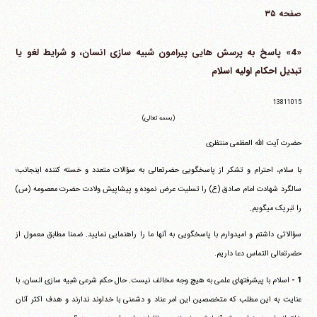
صفحه ۳۵
«4» پاسخ به پرسش هایی پیرامون شبیه سازی انسان، و شرایط لغو یا
تبدیل احکام اولیه اسلام
13811015
(بسمه تعالی)
حضرت آیت الله العظمی منتظری
با سلام، احترام و تشکر از پاسخگویی حضرتعالی به سؤالات متعدد و خسته کننده اینجانب؛
سالگرد شهادت امام صادق (ع) را تسلیت عرض نموده و پیشاپیش ولادت حضرت معصومه (س)
را تبریک می‎گویم.
سؤالاتی داشتم و امیدوارم با پاسخگویی به آنها ما را راهنمایی نمایید. ضمنا مطابق معمول از
حضرتعالی التماس دعا داریم.
1 -
اسلام با پیشرفتهای علمی به هیچ وجه مخالف نیست. حال حکم شرعی شبیه سازی انسان، با
عنایت به این مطلب که متخصصین این امر عناد و دشمنی با خداوند ندارند و هدف اکثر آنان