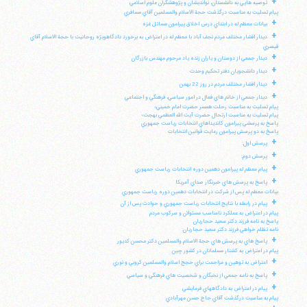
+
توصيه هايي به دانشمندان، نوانديشان و پژوهشگران علوم اسلامي
پيام تسليت به مناسبت درگذشت حجة الاسلام والمسلمين آقاي مسافري
+
بيانات معظم له در ابتداي درس اخلاق پيرامون مسائل غزه
+
ديدار اقشار مختلف مردم نجف آباد با معظم له در اعتراض به برخورد دادگاهويژه روحانيت با حجة الاسلام آقاي
قيصري
+
ديدار جمعي از دوستان و ياران زنده ياد مرحوم مهندس بازرگان
+
ديدار دانشجويان دفتر تحكيم وحدت
+
ديدار اقشار مختلف مردم در روز 22 بهمن
+
ديدار جمعي از خانم هاي فعال در امور سياسي، فرهنگي و اجتماعي
پيام تسليت به مناسبت رحلت همسر حضرت امام خميني؛
پيام تسليت به مناسبت ارتحال حضرت آيت الله العظمي بهجت؛
پاسخ به پرسشي پيرامون كانديداهاي انتخابات رياست جمهوري
پاسخ به دو پرسش پيرامون رعايت قوانين انتخابات
+
پرسش اول:
+
پرسش دوم:
+
پيام معظم له پيرامون دهمين دوره انتخابات رياست جمهوري
+
پاسخ به پرسش هاي خبرنگار صداي آمريكا
بيانات معظم له پس از شركت در انتخابات دهمين دوره رياست جمهوري
+
پيام در رابطه با نتايج انتخابات رياست جمهوري و حوادث پس از آن
پيام در اعتراض به عملكرد نامناسب مسئولان و سركوب مردم
پاسخ به نامه فرزند دكتر سعيد حجاريان
نامه تظلم خواهي فرزند دكتر سعيد حجاريان:
+
پاسخ هاي به پرسش هاي حجة الاسلام والمسلمين دكتر محسن كديور
پيام در اعتراض به كشتار مسلمانان در كشور چين
+
اعتراض به توهين و مزاحمت براي حجج اسلام والمسلمين كروبي و نوري
+
پاسخ به نامه جمعي از نخبگان و شخصيت هاي فرهنگي و سياسي
+
پيام در اعتراض به دادگاههاي فرمايشي
پيام به مناسبت درگذشت آقاي حاج حسن مهرآبادي