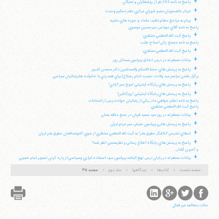
+
پاسخ به نامه 293 نفر از روشنفكران و نخبگان
+
ديدار دانشجويان عضو شوراي مركزي دفتر تحكيم وحدت
+
پيام به مراجع عظام تقليد، علماء و حوزه هاي علميه
پاسخ به نامه آقاي مهندس ميرحسين موسوي
+
پاسخ آيت الله العظمي منتظري:
پاسخ به نامه مجمع زنان اصلاح طلب
+
پاسخ آيت الله العظمي منتظري:
+
بيانات معظم له در درس اخلاق پيرامون مسائل روز
+
پاسخ به پرسش هاي حجة الاسلام والمسلمين دكتر محسن كديور
برگزار نشدن مراسم عيد ولادت حضرت امام رضا(ع) براي همدردي با خانواده هايزندانيان سياسي
+
پاسخ به پرسش هاي پايگاه اينترنتي "موج سبز آزادي"
+
پاسخ به پرسش هاي پايگاه اينترنتي "روزآنلاين"
پاسخ به نامه تظلم خواهي مادر يكي از زندانيان حوادث پس از انتخابات
پاسخ آيت الله العظمي منتظري:
+
بيانات معظم له در روز عيد سعيد قربان در جمع علاقه مندان
+
پاسخ به پرسش هايي پيرامون جنبش سبز مردم ايران
+
اعطاي تنديس "تلاشگر حقوق بشر" به آيت الله العظمي منتظري از سوي كانونمدافعان حقوق بشر ايران
+
پاسخ به پرسش هاي پايگاه اطلاع رساني و نظرسنجي "نظر شما"
و آخرين گفتار...
+
بيانات معظم له در پايان درس نهج البلاغه پيرامون سوء استفاده ابزاري وسياسي از پاره كردن تصوير امام خميني
صفحه نخست
کتاب‌ها
دیدگاهها
جلد دوم
صفحه ۳۵
حالت مطالعه غیر فعال