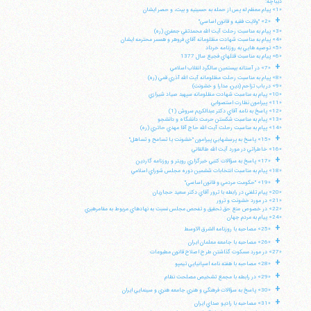
ديباچه:
«1» پيام معظم له پس از حمله به حسينيه و بيت، و حصر ايشان
+
«2» "ولايت فقيه و قانون اساسي"
«3» پيام به مناسبت رحلت آيت الله محمدتقي جعفري (ره)
«4» پيام به مناسبت شهادت مظلومانه آقاي فروهر و همسر محترمه ايشان
«5» توصيه هايي به روزنامه خرداد
«6» پيام به مناسبت قتلهاي فجيع سال 1377
+
«7» در آستانه بيستمين سالگرد انقلاب اسلامي
«8» پيام به مناسبت رحلت مظلومانه آيت الله آذري قمي (ره)
«9» در باب تزاحم (دين، مدارا و خشونت)
«10» پيام به مناسبت شهادت مظلومانه سپهبد صياد شيرازي
«11» پيرامون نظارت استصوابي
«12» پاسخ به نامه آقاي دكتر عبدالكريم سروش (1)
«13» پيام به مناسبت شكستن حرمت دانشگاه و دانشجو
«14» پپام به مناسبت رحلت آيت الله حاج آقا مهدي حائري (ره)
+
«15» پاسخ به پرسشهايي پيرامون "خشونت يا تسامح و تساهل"
«16» خاطراتي در مورد آيت الله طالقاني
+
«17» پاسخ به سؤالات كتبي خبرگزاري رويتر و روزنامه گاردين
«18» پيام به مناسبت انتخابات ششمين دوره مجلس شوراي اسلامي
+
«19» "حكومت مردمي و قانون اساسي"
«20» پيام تلفني در رابطه با ترور آقاي دكتر سعيد حجاريان
«21» در مورد خشونت و ترور
«22» در خصوص منع حق تحقيق و تفحص مجلس نسبت به نهادهاي مربوط به مقامرهبري
«24» پيام به مردم جهان
+
«25» مصاحبه با روزنامه الشرق الاوسط
+
«26» مصاحبه با جامعه معلمان ايران
«27» در مورد مسكوت گذاشتن طرح اصلاح قانون مطبوعات
+
«28» مصاحبه با هفته نامه اسپانيايي تيمپو
+
«29» در رابطه با مجمع تشخيص مصلحت نظام
+
«30» پاسخ به سؤالات فرهنگي و هنري جامعه هنري و سينمايي ايران
+
«31» مصاحبه با راديو صداي ايران