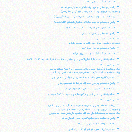
+
مصاحبه خبرنگار تلويزيون فرانسه
+
پاسخ به پرسشي در مورد واقعه تخريب حسينيه شريعت قم
پاسخ به پرسشي پيرامون اسائه ادب به پيامبر گرامي اسلام (ص)
+
پيام به مناسبت توهين و تخريب حرم مقدس امامين عسكريين (ع)
+
پاسخ به پرسشي در مورد معاملات شركتهاي اينترنتي (گلدكوئست)
+
مصاحبه رئيس بخش بين الملل تلويزيون دولتي اتريش
+
پاسخ به پرسشي پيرامون تغيير دين
+
پاسخ به چند پرسش
پاسخ به پرسشي در مورد اعطاء فدك به حضرت زهرا(س)
+
پاسخ به پرسشي پيرامون بحث "غلو"
+
مصاحبه خبرنگار شبكه خبري "ان تي وي" تركيه
+
ديدار و گفتگوي جمعي از اعضاي انجمن هاي اسلامي دانشگاهها (دفتر تحكيم وحدتشاخه علامه)
+
پرسش و پاسخ:
پيام به مناسبت درگذشت حجة الاسلام والمسلمين حاج شيخ نصرالله صالحي
پيام به مناسبت درگذشت آيت الله حاج شيخ نعمت الله صالحي نجف آبادي
+
مصاحبه آقاي فاضل رشاد صالح النعمة رئيس خبرگزاري مستقل عراق
+
پاسخ به پرسشي پيرامون تجاوزات اسرائيل به فلسطين و لبنان
+
پيام به همايش جهاني "اديان براي صلح" كيوتو - ژاپن
+
ديدار و گفتگوي اعضاي شوراي مركزي سازمان و ادوار دفتر تحكيم وحدت
+
پرسش و پاسخ:
+
بيانات معظم له در درس اخلاق به مناسبت رحلت آيت الله يثربي كاشاني
پاسخ به پرسشي پيرامون انتساب مناظره ميان معظم له و دكتر سينا
پيام تسليت به مناسبت ارتحال آيت الله العظمي حاج شيخ ميرزا جوادتبريزي
+
پاسخ به سؤالات مجله عراقي "قطوف" درباره اوضاع عراق
+
پاسخ به سؤالات سايت اينترنتي "شهروند"
+
مصاحبه خبرنگار نشريه "فرانكفورتر آلگ ماينه" آلمان