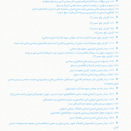
+
«2» متن سؤالات حجة الاسلام والمسلمين دكتر محسن كديور و پاسخ معظم له
«3» پاسخ به سؤالي در رابطه با احتمال حمله نظامي آمريكا به عراق
«4» پاسخ به پرسش هايي پيرامون شبيه سازي انسان، و شرايط لغو يا تبديل احكاماوليه اسلام
«5» گفتگوي تاريخي با راديو بي بي سي (ساعاتي قبل از رفع حصر)
+
«6» گزارش رفع حصر (1)
+
«7» گزارش رفع حصر (2)
+
«8» گزارش رفع حصر (3)
«9» گزارش رفع حصر (4)
+
«10» گزارش رفع حصر (5) (ديدار شاخه جوانان جبهه مشاركت ايران اسلامي)
+
«11» گزارش رفع حصر(6) ديدار جمعي از روحانيون و افرادي كه به دليل فعاليتهاي سياسي زنداني شده بودند.
+
«12» ديدار اعضاي كميسيون حقوق بشر اسلامي
«13» پاسخ به سؤال يك خبرنگار هنگام شركت در انتخابات دومين دوره شوراهاياسلامي شهر و روستا
«14» گزارش رفع حصر (7)
+
«15» پاسخ به برخي پرسش هاي اعتقادي و سياسي
«16» پيام در مورد تهاجم آمريكا و انگلستان به عراق
+
«17» ديدار انجمن دفاع از آزادي مطبوعات ايران
«18» تشكر از پزشكان بيمارستان مركز قلب تهران
+
«19» ديدار آقايان دكتر سيدهاشم آقاجري، احمد قابل، عمادالدين باقي و عليمزروعي نماينده مجلس و رئيس انجمن
صنفي مطبوعات
+
«20» ديدار شاخه جوانان جبهه مشاركت شرق تهران
+
«21» ديدار جمعي از اعضاي هيئت علمي دانشگاههاي: تربيت مدرس، تهران، علومپزشكي تهران و امام حسين (ع)
+
«22» ديدار اعضاي شوراي عالي، فراكسيون و دبيران استانهاي حزب همبستگي
«23» پاسخ به پرسش هاي مجمع نمايندگان اهل سنت
+
«24» ديدار اعضاي انجمن اسلامي دانشگاه صنعتي اصفهان
«25» پاسخ به سؤال دانشجويان پيرامون هجوم به خوابگاههاي دانشجويي
+
«26» ديدار اعضاي انجمن اسلامي دانشگاه تبريز
+
«27» ديدار جمعي از دانشجويان دانشگاه شهيد رجايي تهران و جمعي از فعالانسياسي صومعه سرا و فومنات استان
گيلان