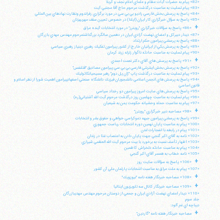
«82» پيام به حضرات آيات عظام و علماي اعلام نجف و كربلا
«83» پيام تسليت به مناسبت درگذشت مرحوم حاج آقا مجتبي آيت
«84» پاسخ به پرسش بخش فارسي راديو بي بي سي در مورد برگزاري رفراندوم ونظارت نهادهاي بين المللي
«85» پاسخ به سؤال خبرگزاري كار ايران (ايلنا) در خصوص تعيين سقف مهريهزنان
+
«86» پاسخ به سؤالات خبرگزاري "رويترز" در مورد انتخابات آينده عراق
«87» ديدار دبيركل و اعضاي نهضت آزادي ايران در دهمين سالگرد بزرگداشتمرحوم مهندس مهدي بازرگان
«88» پاسخ به پرسشي پيرامون حكم ارتداد
«89» پاسخ به پرسش يكي از ايرانيان خارج از كشور پيرامون تفكيك رهبري دينياز رهبري سياسي
«90» پيام تسليت به مناسبت حادثه ناگوار زلزله زرند كرمان
+
«91» پاسخ به پرسش هاي آقاي دكتر نعمت احمدي
«92» پاسخ به پرسش بخش اينترنتي فارسي بي بي سي پيرامون مصاديق "قتلنفس"
«93» پيام تسليت به مناسبت درگذشت پاپ "ژان پل دوم" رهبر مسيحيانكاتوليك
«94» پاسخ به پرسش هاي انجمن اسلامي دانشجويان فيزيك دانشگاه صنعتي اصفهانپيرامون اهميت شورا از نظر اسلام و
قانون اساسي
«95» پاسخ به پرسش هاي سايت امروز پيرامون دو رخداد سياسي
«96» پيام تسليت به مناسبت چهلمين روز درگذشت مرحوم آيت الله آشتياني(ره)
«97» پيام به مناسبت حمله وحشيانه حكومت يمن به شيعيان
+
«98» مصاحبه دبير خبرگزاري "رويترز"
«99» پاسخ به پرسشي پيرامون جبهه دموكراسي خواهي و حقوق بشر و انتخابات
«100» پيام به مناسبت پايان نهمين دوره انتخابات رياست جمهوري
«101» پيام در رابطه با انفجارات لندن
«102» نامه به آقاي اكبر گنجي جهت پايان دادن به اعتصاب غذا در زندان
«103» اظهار تأسف نسبت به برخورد با بيت مرحوم آيت الله العظمي شيرازي
«104» پيام به مناسبت حادثه دلخراش كاظمين
«105» نامه خطاب به همسر آقاي اكبر گنجي
+
«106» پاسخ به سؤالات سايت روز
«107» پيام به ملت عراق به مناسبت انتخابات پارلمان ملي آن كشور
+
«108» مصاحبه خبرنگار هفته نامه "نيوزويك"
+
«109» مصاحبه خبرنگار كانال سه تلويزيون ايتاليا
«110» ديدار اعضاي نهضت آزادي ايران و جمعي از دوستان مرحوم مهندس مهديبازرگان
جلد سوم
ديباچه اي غم آلود:
+
مصاحبه خبرنگار هفته نامه "گاردين"