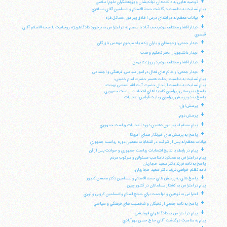
+
توصيه هايي به دانشمندان، نوانديشان و پژوهشگران علوم اسلامي
پيام تسليت به مناسبت درگذشت حجة الاسلام والمسلمين آقاي مسافري
+
بيانات معظم له در ابتداي درس اخلاق پيرامون مسائل غزه
+
ديدار اقشار مختلف مردم نجف آباد با معظم له در اعتراض به برخورد دادگاهويژه روحانيت با حجة الاسلام آقاي
قيصري
+
ديدار جمعي از دوستان و ياران زنده ياد مرحوم مهندس بازرگان
+
ديدار دانشجويان دفتر تحكيم وحدت
+
ديدار اقشار مختلف مردم در روز 22 بهمن
+
ديدار جمعي از خانم هاي فعال در امور سياسي، فرهنگي و اجتماعي
پيام تسليت به مناسبت رحلت همسر حضرت امام خميني؛
پيام تسليت به مناسبت ارتحال حضرت آيت الله العظمي بهجت؛
پاسخ به پرسشي پيرامون كانديداهاي انتخابات رياست جمهوري
پاسخ به دو پرسش پيرامون رعايت قوانين انتخابات
+
پرسش اول:
+
پرسش دوم:
+
پيام معظم له پيرامون دهمين دوره انتخابات رياست جمهوري
+
پاسخ به پرسش هاي خبرنگار صداي آمريكا
بيانات معظم له پس از شركت در انتخابات دهمين دوره رياست جمهوري
+
پيام در رابطه با نتايج انتخابات رياست جمهوري و حوادث پس از آن
پيام در اعتراض به عملكرد نامناسب مسئولان و سركوب مردم
پاسخ به نامه فرزند دكتر سعيد حجاريان
نامه تظلم خواهي فرزند دكتر سعيد حجاريان:
+
پاسخ هاي به پرسش هاي حجة الاسلام والمسلمين دكتر محسن كديور
پيام در اعتراض به كشتار مسلمانان در كشور چين
+
اعتراض به توهين و مزاحمت براي حجج اسلام والمسلمين كروبي و نوري
+
پاسخ به نامه جمعي از نخبگان و شخصيت هاي فرهنگي و سياسي
+
پيام در اعتراض به دادگاههاي فرمايشي
پيام به مناسبت درگذشت آقاي حاج حسن مهرآبادي