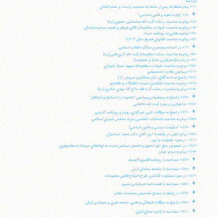
ديباچه:
«1» پيام معظم له پس از حمله به حسينيه و بيت، و حصر ايشان
+
«2» "ولايت فقيه و قانون اساسي"
«3» پيام به مناسبت رحلت آيت الله محمدتقي جعفري (ره)
«4» پيام به مناسبت شهادت مظلومانه آقاي فروهر و همسر محترمه ايشان
«5» توصيه هايي به روزنامه خرداد
«6» پيام به مناسبت قتلهاي فجيع سال 1377
+
«7» در آستانه بيستمين سالگرد انقلاب اسلامي
«8» پيام به مناسبت رحلت مظلومانه آيت الله آذري قمي (ره)
«9» در باب تزاحم (دين، مدارا و خشونت)
«10» پيام به مناسبت شهادت مظلومانه سپهبد صياد شيرازي
«11» پيرامون نظارت استصوابي
«12» پاسخ به نامه آقاي دكتر عبدالكريم سروش (1)
«13» پيام به مناسبت شكستن حرمت دانشگاه و دانشجو
«14» پپام به مناسبت رحلت آيت الله حاج آقا مهدي حائري (ره)
+
«15» پاسخ به پرسشهايي پيرامون "خشونت يا تسامح و تساهل"
«16» خاطراتي در مورد آيت الله طالقاني
+
«17» پاسخ به سؤالات كتبي خبرگزاري رويتر و روزنامه گاردين
«18» پيام به مناسبت انتخابات ششمين دوره مجلس شوراي اسلامي
+
«19» "حكومت مردمي و قانون اساسي"
«20» پيام تلفني در رابطه با ترور آقاي دكتر سعيد حجاريان
«21» در مورد خشونت و ترور
«22» در خصوص منع حق تحقيق و تفحص مجلس نسبت به نهادهاي مربوط به مقامرهبري
«24» پيام به مردم جهان
+
«25» مصاحبه با روزنامه الشرق الاوسط
+
«26» مصاحبه با جامعه معلمان ايران
«27» در مورد مسكوت گذاشتن طرح اصلاح قانون مطبوعات
+
«28» مصاحبه با هفته نامه اسپانيايي تيمپو
+
«29» در رابطه با مجمع تشخيص مصلحت نظام
+
«30» پاسخ به سؤالات فرهنگي و هنري جامعه هنري و سينمايي ايران
+
«31» مصاحبه با راديو صداي ايران