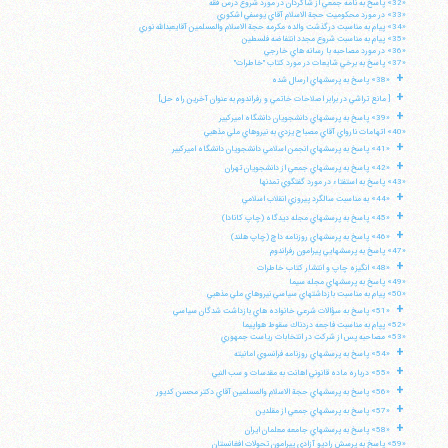
«32» پاسخ به نامه جمعي از شاگردان در مورد شروع درس فقه
«33» در مورد محكوميت حجة الاسلام آقاي يوسفي اشكوري
«34» پيام به مناسبت درگذشت والده مكرمه حجة الاسلام والمسلمين آقايعبدالله نوري
«35» پيام به مناسبت شروع مجدد انتفاضه فلسطين
«36» در مورد مصاحبه با رسانه هاي خارجي
«37» پاسخ به برخي شايعات در مورد كتاب "خاطرات"
+
«38» پاسخ به پرسشهاي ارسال شده
+
[ مانع تراشي در برابر اصلاحات خاتمي و رفراندوم به عنوان آخرين راه حل]
+
«39» پاسخ به پرسشهاي دانشجويان دانشگاه اميركبير
«40» اتهامات نارواي آقاي مصباح يزدي به نيروهاي ملي مذهبي
+
«41» پاسخ به پرسشهاي انجمن اسلامي دانشجويان دانشگاه اميركبير
+
«42» پاسخ به پرسشهاي جمعي از دانشجويان تهران
«43» پاسخ به استفتاء در مورد گفتگوي تمدنها
+
«44» به مناسبت سالگرد پيروزي انقلاب اسلامي
+
«45» پاسخ به پرسشهاي مجله ديدگاه (چاپ كانادا)
+
«46» پاسخ به پرسشهاي روزنامه داچ (چاپ هلند)
«47» پاسخ به پرسشهايي پيرامون رفراندوم
+
«48» انگيزه چاپ و انتشار كتاب خاطرات
«49» پاسخ به پرسشهاي مجله سيما
«50» پيام به مناسبت بازداشتهاي سياسي نيروهاي ملي مذهبي
+
«51» پاسخ به سؤالات شرعي خانواده هاي بازداشت شدگان سياسي
«52» پپام به مناسبت فاجعه دردناك سقوط هواپيما
«53» مصاحبه پس از شركت در انتخابات رياست جمهوري
+
«54» پاسخ به پرسشهاي روزنامه فرانسوي امانيته
+
«55» درباره ماده قانوني اهانت به مقدسات و سب النبي
+
«56» پاسخ به پرسشهاي حجة الاسلام والمسلمين آقاي دكتر محسن كديور
+
«57» پاسخ به پرسشهاي جمعي از مقلدين
+
«58» پاسخ به پرسشهاي جامعه معلمان ايران
«59» پاسخ به پرسش راديو آزادي پيرامون تحولات افغانستان