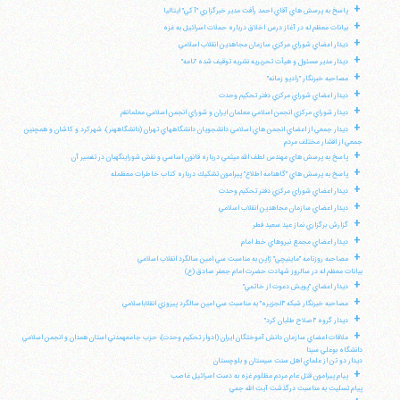
+
پاسخ به پرسش هاي آقاي احمد رأفت مدير خبرگزاري "آكي" ايتاليا
+
بيانات معظم له در آغاز درس اخلاق درباره حملات اسرائيل به غزه
+
ديدار اعضاي شوراي مركزي سازمان مجاهدين انقلاب اسلامي
+
ديدار مدير مسئول و هيأت تحريريه نشريه توقيف شده "نامه"
+
مصاحبه خبرنگار "راديو زمانه"
+
ديدار اعضاي شوراي مركزي دفتر تحكيم وحدت
+
ديدار شوراي مركزي انجمن اسلامي معلمان ايران و شوراي انجمن اسلامي معلمانقم
+
ديدار جمعي از اعضاي انجمن هاي اسلامي دانشجويان دانشگاههاي تهران (دانشگاههنر)، شهركرد و كاشان و همچنين
جمعي از اقشار مختلف مردم
+
پاسخ به پرسش هاي مهندس لطف الله ميثمي درباره قانون اساسي و نقش شوراينگهبان در تفسير آن
+
پاسخ به پرسش هاي "گاهنامه اطلاع" پيرامون تشكيك درباره كتاب خاطرات معظمله
+
ديدار اعضاي شوراي مركزي دفتر تحكيم وحدت
+
ديدار اعضاي سازمان مجاهدين انقلاب اسلامي
+
گزارش برگزاري نماز عيد سعيد فطر
+
ديدار اعضاي مجمع نيروهاي خط امام
+
مصاحبه روزنامه "ماينيچي" ژاپن به مناسبت سي امين سالگرد انقلاب اسلامي
بيانات معظم له در سالروز شهادت حضرت امام جعفر صادق (ع)
+
ديدار اعضاي "پويش دعوت از خاتمي"
+
مصاحبه خبرنگار شبكه "الجزيره" به مناسبت سي امين سالگرد پيروزي انقلاباسلامي
+
ديدار گروه "اصلاح طلبان كرد"
+
ملاقات اعضاي سازمان دانش آموختگان ايران (ادوار تحكيم وحدت)، حزب جامعهمدني استان همدان و انجمن اسلامي
دانشگاه بوعلي سينا
ديدار دو تن از علماي اهل سنت سيستان و بلوچستان
+
پيام پيرامون قتل عام مردم مظلوم غزه به دست اسرائيل غاصب
پيام تسليت به مناسبت درگذشت آيت الله جمي