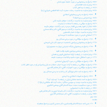
«60» پاسخ به پرسشهايي در مورد خليفه سوم عثمان
«61» پيام به ملت افغانستان
«62» در رابطه با ديه اهل كتاب
«63» پيام تسليت به مناسبت رحلت حضرت آيت الله العظمي شيرازي (ره)
+
«64» پاسخ به برخي پرسشهاي اعتقادي
«65» چرا اعتراض و چرا انتقاد؟
«66» پيام تسليت به مناسبت درگذشت خواهر مكرمه شان
«67» پاسخ به سؤالي در رابطه با استفاده از اينترنت
«68» تشكر از اظهار همدردي اقشار مردم در غم درگذشت خواهر مكرمه
«69» پيام تسليت به مناسبت درگذشت مرحوم آقاي دكتر يدالله سحابي
«70» پيام به مناسبت حوادث غمبار فلسطين
«71» استفتاي شرعي در مورد مصافحه با غيرمحارم
+
«72» پاسخ به سؤالاتي در مورد برخي مسائل روز
«73» پاسخ به پرسشهايي پيرامون شخصيت مرحوم دكتر علي شريعتي
+
«74» پاسخ به پرسشهاي پايگاه اينترنتي چهارده معصوم (ع)
+
«75» پاسخ به پرسشي پيرامون نظريه ولايت فقيه
«76» پيام تسليت در رابطه با زلزله استانهاي قزوين و همدان
«77» در مورد استقلال حوزه علميه و قداست مرجعيت شيعه
+
«78» پاسخ به سؤالاتي در مورد آزاديهاي اجتماعي
«79» پاسخ به سؤالاتي در رابطه با آيات سوره احزاب خطاب به زنان پيامبر(ص)و در مورد اهل كتاب
«80» پاسخ به سؤالاتي در مورد اظهارات آقاي دكتر هاشم آقاجري
+
«81» پاسخ به نامه خانم مهرانگيز كار و اشاره به برخي مسائل روز
+
«82» پاسخ به شبهات اعتقادي و تاريخي
«83» پاسخ به نامه جامعه معلمان ايران در رابطه با: "چه بايد كرد؟"
«84» پيام به مناسبت بيست و سومين سالگرد رحلت آيت الله طالقاني (ره)(1)
«85» در مورد محكوميت مجدد حجة الاسلام آقاي يوسفي اشكوري
«86» در رابطه با نظارت استصوابي
«87» پيام تسليت به مناسبت درگذشت دكتر عليرضا نوري و دكتر هاشم زهي
«88» پيام در رابطه با محكوميت آقاي دكتر سيدهاشم آقاجري
جلد دوم
مقدمه:
+
«1» متن نامه حجة الاسلام والمسلمين دكتر محسن كديور و پاسخ معظم له