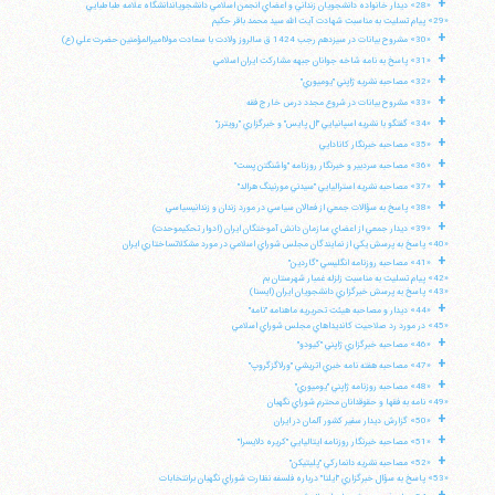
+
«28» ديدار خانواده دانشجويان زنداني و اعضاي انجمن اسلامي دانشجوياندانشگاه علامه طباطبايي
«29» پيام تسليت به مناسبت شهادت آيت الله سيد محمد باقر حكيم
+
«30» مشروح بيانات در سيزدهم رجب 1424 ق سالروز ولادت با سعادت مولااميرالمؤمنين حضرت علي (ع)
+
«31» پاسخ به نامه شاخه جوانان جبهه مشاركت ايران اسلامي
+
«32» مصاحبه نشريه ژاپني "يوميوري"
+
«33» مشروح بيانات در شروع مجدد درس خارج فقه
+
«34» گفتگو با نشريه اسپانيايي "ال پايس" و خبرگزاري "رويترز"
+
«35» مصاحبه خبرنگار كانادايي
+
«36» مصاحبه سردبير و خبرنگار روزنامه "واشنگتن پست"
+
«37» مصاحبه نشريه استراليايي "سيدني مورنينگ هرالد"
+
«38» پاسخ به سؤالات جمعي از فعالان سياسي در مورد زندان و زندانيسياسي
+
«39» ديدار جمعي از اعضاي سازمان دانش آموختگان ايران (ادوار تحكيموحدت)
«40» پاسخ به پرسش يكي از نمايندگان مجلس شوراي اسلامي در مورد مشكلاتساختاري ايران
+
«41» مصاحبه روزنامه انگليسي "گاردين"
«42» پيام تسليت به مناسبت زلزله غمبار شهرستان بم
«43» پاسخ به پرسش خبرگزاري دانشجويان ايران (ايسنا)
+
«44» ديدار و مصاحبه هيئت تحريريه ماهنامه "نامه"
«45» در مورد رد صلاحيت كانديداهاي مجلس شوراي اسلامي
+
«46» مصاحبه خبرگزاري ژاپني "كيودو"
+
«47» مصاحبه هفته نامه خبري اتريشي "ورلاگزگروپ"
+
«48» مصاحبه روزنامه ژاپني "يوميوري"
«49» نامه به فقها و حقوقدانان محترم شوراي نگهبان
آیت‌الله منتظری
+
وب سایت رسمی آیت‌الله منتظری
«50» گزارش ديدار سفير كشور آلمان در ايران
ایران
،
قم
،
میدان مصلّی، بلوار شهید محمّد منتظری، كوچه
+
«51» مصاحبه خبرنگار روزنامه ايتاليايي "كريره دلايسرا"
شماره ٨
کد پستی: 3713744381
+
«52» مصاحبه نشريه دانماركي "پليتيكن"
«53» پاسخ به سؤال خبرگزاري "ايلنا" درباره فلسفه نظارت شوراي نگهبان برانتخابات