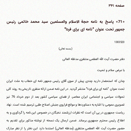
صفحه ۳۴۱
«71» پاسخ به نامه حجة الاسلام والمسلمین سید محمد خاتمی رئیس
جمهور تحت عنوان "نامه ای برای فردا"
1383520
(بسمه تعالی)
دفتر حضرت آیت الله العظمی منتظری مدظله العالی
با عرض سلام و تحیت
چنان که استحضار دارید چندی پیش از سوی آقای رئیس جمهور نامه ای خطاب به ملت ایران
تحت عنوان "نامه ای برای فردا" منتشر گردید. در این نامه ضمن ارائه منظری تاریخی به روند کلی
تحولات سیاسی و اجتماعی ایران معاصر، از فضای سیاسی کشور بعد از دوم خرداد 76 نیز
تصویری عمومی با اشاره به دستاوردها و موانع فراروی جنبش اصلاح طلبی ترسیم شده است. نهاد
ریاست جمهوری در پی آن است که نظرات ارزشمند نخبگان در خصوص این نامه را گردآوری و به
اطلاع رئیس محترم جمهوری برساند. ضمن ارسال یک نسخه از نوشته مذکور برای تقدیم به
حضور حضرت آیت الله العظمی منتظری (مدظله العالی) استدعا دارد این دفتر را از نظر مبارک