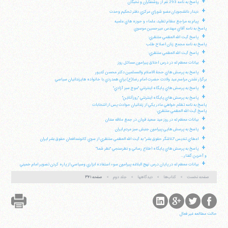
+
پاسخ به نامه 293 نفر از روشنفكران و نخبگان
+
ديدار دانشجويان عضو شوراي مركزي دفتر تحكيم وحدت
+
پيام به مراجع عظام تقليد، علماء و حوزه هاي علميه
پاسخ به نامه آقاي مهندس ميرحسين موسوي
+
پاسخ آيت الله العظمي منتظري:
پاسخ به نامه مجمع زنان اصلاح طلب
+
پاسخ آيت الله العظمي منتظري:
+
بيانات معظم له در درس اخلاق پيرامون مسائل روز
+
پاسخ به پرسش هاي حجة الاسلام والمسلمين دكتر محسن كديور
برگزار نشدن مراسم عيد ولادت حضرت امام رضا(ع) براي همدردي با خانواده هايزندانيان سياسي
+
پاسخ به پرسش هاي پايگاه اينترنتي "موج سبز آزادي"
+
پاسخ به پرسش هاي پايگاه اينترنتي "روزآنلاين"
پاسخ به نامه تظلم خواهي مادر يكي از زندانيان حوادث پس از انتخابات
پاسخ آيت الله العظمي منتظري:
+
بيانات معظم له در روز عيد سعيد قربان در جمع علاقه مندان
+
پاسخ به پرسش هايي پيرامون جنبش سبز مردم ايران
+
اعطاي تنديس "تلاشگر حقوق بشر" به آيت الله العظمي منتظري از سوي كانونمدافعان حقوق بشر ايران
+
پاسخ به پرسش هاي پايگاه اطلاع رساني و نظرسنجي "نظر شما"
و آخرين گفتار...
+
بيانات معظم له در پايان درس نهج البلاغه پيرامون سوء استفاده ابزاري وسياسي از پاره كردن تصوير امام خميني
صفحه نخست
کتاب‌ها
دیدگاهها
جلد دوم
صفحه ۳۴۱
حالت مطالعه غیر فعال