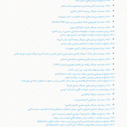
+
«54» پاسخ به پرسش هاي ارسال شده
+
«55» ديدار نمايندگان متحصن و مستعفي مجلس ششم
+
«56» مصاحبه خبرنگار روزنامه آلماني "اشترن"
تلفن 37740011-25-98+ تا 14
+
«57» پاسخ به پرسش هاي مجله "فلوشيپ" چاپ نيويورك
فکس
37740015-25-98+
+
«58» مصاحبه تلويزيوني شبكه جهاني بي بي سي (WORLD BBC)
+
«59» مصاحبه خبرنگار نشريه "شيكاگو تريبون"
«60» پيام به مناسبت شهادت مظلومانه عزاداران حسيني در روز عاشورا
«61» پاسخ به تسليت شهادت شيخ احمد ياسين رهبر حماس
+
«62» پاسخ به پرسش هاي خبرنگار مجله "تايم" چاپ آمريكا
«63» پاسخ به تسليت شهادت عبدالعزيز رنتيسي رهبر حماس
+
«64» ديدار اعضاي انجمن دفاع از آزادي مطبوعات
+
«65» مصاحبه دكتر "ودگ" خبرنگار آلماني بخش غربي صداي آلمان و خانم "گارين"خبرنگار نشريه دويچه آلمان
+
«66» پاسخ به پرسش هايي پيرامون مجازاتهاي اسلامي
+
«67» مصاحبه خبرنگار روابط بين الملل تلويزيون اتريش (ORF)
+
«68» مصاحبه هفته نامه "پيك روز" چاپ كانادا
«69» پاسخ به پرسشي پيرامون مطلب مندرج در كتاب "تتمة الاعلام"
«70» پاسخ به پرسشي پيرامون مطلبي در روزنامه كيهان
«71» پاسخ به نامه حجة الاسلام والمسلمين سيد محمد خاتمي رئيس جمهور تحتعنوان "نامه اي براي فردا"
+
«72» پاسخ به پرسش هاي خبرنگار صداي آمريكا
«73» پيام تسليت به مناسبت شهادت آقاي حاج داود كريمي
+
«74» مصاحبه خبرنگار ايتاليايي
+
«75» مصاحبه خبرگزاري "آسوشيتدپرس"
+
«76» مصاحبه خبرنگار نشريه مصري "الوطن العربي"
«77» ديدار دبيركل، اعضاي شوراي مركزي، دبيران استانها و مسئولين شاخه هايحزب مردم سالاري
+
«78» پاسخ به سؤالات "راديو فردا" پيرامون تشيع و مرجعيت ديني
«79» پيام به مناسبت درگذشت برادر مجاهد آقاي ابوعمار ياسر عرفات
«80» پاسخ به پرسش بخش فارسي راديو بي بي سي در مورد حجاب بانوان و اشتغالآنها
«81» پاسخ به پرسش دانشجويان دانشگاه كلن آلمان در مورد برگزاريرفراندوم