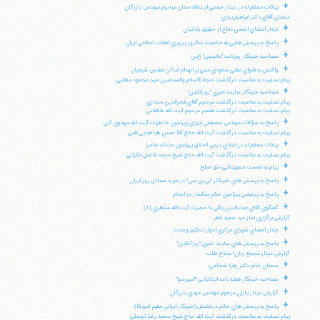
+
بيانات معظم له در ديدار جمعي از علاقه مندان مرحوم مهندس بازرگان
سخنان آقاي دكتر ابراهيم يزدي:
+
ديدار اعضاي انجمن دفاع از حقوق زندانيان
+
پاسخ به پرسش هايي به مناسبت سالروز پيروزي انقلاب اسلامي ايران
+
مصاحبه خبرنگار روزنامه "مانيچي" ژاپن
+
واكنش به فتواي مفتي سعودي مبني بر انهدام اماكن مقدس شيعيان
پيام تسليت به مناسبت درگذشت حجة الاسلام والمسلمين سيد محمود مطلبي
+
مصاحبه خبرنگار سايت خبري "روزآنلاين"
پيام تسليت به مناسبت درگذشت مرحوم آقاي فخرالدين حجازي
پيام تسليت به مناسبت درگذشت همسر مرحوم آيت الله طالقاني
+
پاسخ به سؤالات مهندس مصطفي ايزدي پيرامون خاطرات آيت الله مهدوي كني
پيام تسليت به مناسبت درگذشت آيت الله حاج آقا حسن طباطبايي قمي
+
بيانات معظم له در ابتداي درس اخلاق پيرامون حادثه سامرا
پيام تسليت به مناسبت درگذشت آيت الله حاج شيخ محمد فاضل لنكراني
+
پيام به نشست مطبوعاتي حق صلح
+
پاسخ به پرسش هاي خبرنگار "بي بي سي" در مورد مسائل روز ايران
+
پاسخ به پرسشي پيرامون حكم سنگسار در اسلام
+
گفتگوي آقاي عمادالدين باقي با حضرت آيت الله منتظري (1)
گزارش برگزاري نماز عيد سعيد فطر
+
ديدار اعضاي شوراي مركزي ادوار تحكيم وحدت
+
پاسخ به پرسش هاي سايت خبري "روزآنلاين"
گزارش ديدار مجمع زنان اصلاح طلب
+
سخنان خانم دكتر زهرا شجاعي:
+
مصاحبه خبرنگار هفته نامه ايتاليايي "اسپرسو"
+
گزارش ديدار ياران مرحوم مهندس مهدي بازرگان
+
پاسخ به پرسش هاي خانم درخشش (خبرنگار ايراني مقيم آمريكا)
پيام تسليت به مناسبت درگذشت آيت الله حاج شيخ محمد رضا توسلي