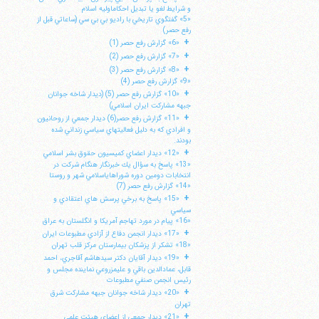
و شرايط لغو يا تبديل احكاماوليه اسلام
«5» گفتگوي تاريخي با راديو بي بي سي (ساعاتي قبل از
رفع حصر)
+
«6» گزارش رفع حصر (1)
+
«7» گزارش رفع حصر (2)
+
«8» گزارش رفع حصر (3)
«9» گزارش رفع حصر (4)
+
«10» گزارش رفع حصر (5) (ديدار شاخه جوانان
جبهه مشاركت ايران اسلامي)
+
«11» گزارش رفع حصر(6) ديدار جمعي از روحانيون
و افرادي كه به دليل فعاليتهاي سياسي زنداني شده
بودند.
+
«12» ديدار اعضاي كميسيون حقوق بشر اسلامي
«13» پاسخ به سؤال يك خبرنگار هنگام شركت در
انتخابات دومين دوره شوراهاياسلامي شهر و روستا
«14» گزارش رفع حصر (7)
+
«15» پاسخ به برخي پرسش هاي اعتقادي و
سياسي
«16» پيام در مورد تهاجم آمريكا و انگلستان به عراق
+
«17» ديدار انجمن دفاع از آزادي مطبوعات ايران
«18» تشكر از پزشكان بيمارستان مركز قلب تهران
+
«19» ديدار آقايان دكتر سيدهاشم آقاجري، احمد
قابل، عمادالدين باقي و عليمزروعي نماينده مجلس و
رئيس انجمن صنفي مطبوعات
+
«20» ديدار شاخه جوانان جبهه مشاركت شرق
تهران
+
«21» ديدار جمعي از اعضاي هيئت علمي