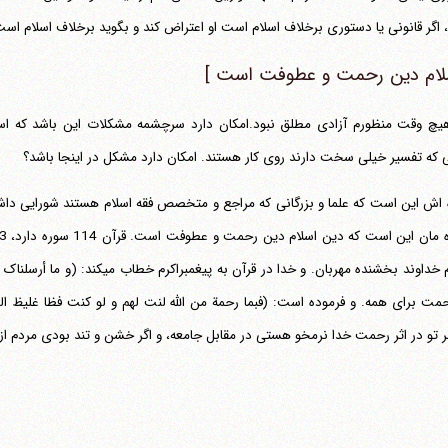
اگر قانونی یا دستوری برخلاف اسلام است او اعتراض کند و بگوید برخلاف اسلام
سلام دین رحمت و عطوفت است ]
ی که تفسیر خیلی سخت دارند روی کار هستند. امکان دارد مشکل در اینجا باشد؟
 اش این است که علما و بزرگانی که مراجع و متخصص فقه اسلام هستند شورایی داشته
ان این است که دین اسلام دین رحمت و عطوفت است. قرآن 114 سوره دارد، 113 سوره اولش
م خداوند بخشنده مهربان. و خدا در قرآن به پیغمبراکرم خطاب می‎کند:
(و ما أرسلناک 
حمت برای همه. و فرموده است:
(فبما رحمة من الله لنت لهم و لو کنت فظا غلیظ 
ر تو در اثر رحمت خدا نرمخو هستی در مقابل جامعه، و اگر خشن و تند بودی مردم از دور تو