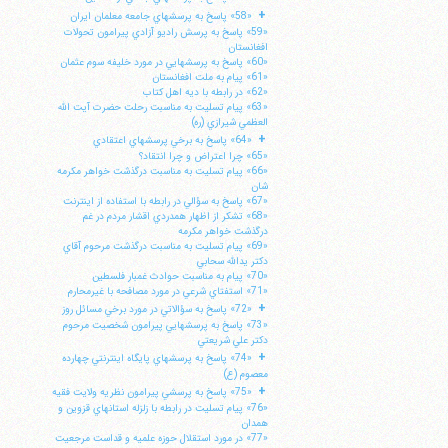
+
«58» پاسخ به پرسشهاي جامعه معلمان ايران
«59» پاسخ به پرسش راديو آزادي پيرامون تحولات
افغانستان
«60» پاسخ به پرسشهايي در مورد خليفه سوم عثمان
«61» پيام به ملت افغانستان
«62» در رابطه با ديه اهل كتاب
«63» پيام تسليت به مناسبت رحلت حضرت آيت الله
العظمي شيرازي (ره)
+
«64» پاسخ به برخي پرسشهاي اعتقادي
«65» چرا اعتراض و چرا انتقاد؟
«66» پيام تسليت به مناسبت درگذشت خواهر مكرمه
شان
«67» پاسخ به سؤالي در رابطه با استفاده از اينترنت
«68» تشكر از اظهار همدردي اقشار مردم در غم
درگذشت خواهر مكرمه
«69» پيام تسليت به مناسبت درگذشت مرحوم آقاي
دكتر يدالله سحابي
«70» پيام به مناسبت حوادث غمبار فلسطين
«71» استفتاي شرعي در مورد مصافحه با غيرمحارم
+
«72» پاسخ به سؤالاتي در مورد برخي مسائل روز
«73» پاسخ به پرسشهايي پيرامون شخصيت مرحوم
دكتر علي شريعتي
+
«74» پاسخ به پرسشهاي پايگاه اينترنتي چهارده
معصوم (ع)
+
«75» پاسخ به پرسشي پيرامون نظريه ولايت فقيه
«76» پيام تسليت در رابطه با زلزله استانهاي قزوين و
همدان
«77» در مورد استقلال حوزه علميه و قداست مرجعيت