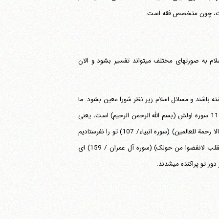
 است، چون متخصص فقه است.
من هیچ وقت منظورم آزادی مطلق نبود.امکان دارد سرچشمه مشکلات این باشد که اسلام به صورتهای مختلف می‎تواند تفسیر بشود و الان
 باشند و مسائل اسلام زیر نظر شورا معین بشود. ما
(بسم الله الرحمن الرحیم)
است، یعنی
الا رحمة للعالمین)
(سوره انبیاء/ 107) تو را نفرستادیم
القلب لانفضوا من حولک)
(سوره آل عمران / 159) ای
 پراکنده می‎شدند.