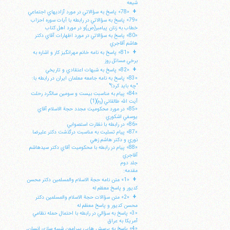
شيعه
+
«78» پاسخ به سؤالاتي در مورد آزاديهاي اجتماعي
«79» پاسخ به سؤالاتي در رابطه با آيات سوره احزاب
خطاب به زنان پيامبر(ص)و در مورد اهل كتاب
«80» پاسخ به سؤالاتي در مورد اظهارات آقاي دكتر
هاشم آقاجري
+
«81» پاسخ به نامه خانم مهرانگيز كار و اشاره به
برخي مسائل روز
+
«82» پاسخ به شبهات اعتقادي و تاريخي
«83» پاسخ به نامه جامعه معلمان ايران در رابطه با:
"چه بايد كرد؟"
«84» پيام به مناسبت بيست و سومين سالگرد رحلت
آيت الله طالقاني (ره)(1)
«85» در مورد محكوميت مجدد حجة الاسلام آقاي
يوسفي اشكوري
«86» در رابطه با نظارت استصوابي
«87» پيام تسليت به مناسبت درگذشت دكتر عليرضا
نوري و دكتر هاشم زهي
«88» پيام در رابطه با محكوميت آقاي دكتر سيدهاشم
آقاجري
جلد دوم
مقدمه:
+
«1» متن نامه حجة الاسلام والمسلمين دكتر محسن
كديور و پاسخ معظم له
+
«2» متن سؤالات حجة الاسلام والمسلمين دكتر
محسن كديور و پاسخ معظم له
«3» پاسخ به سؤالي در رابطه با احتمال حمله نظامي
آمريكا به عراق
«4» پاسخ به پرسش هايي پيرامون شبيه سازي انسان،