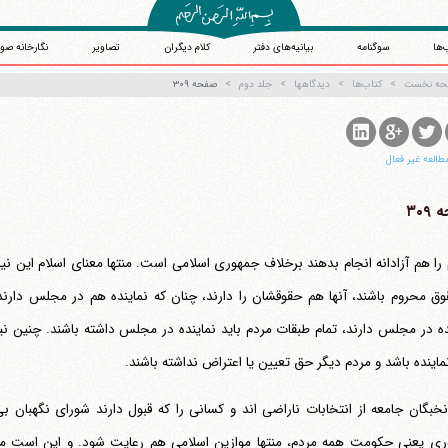
‌ها
سوگنامه
بیانیه‌های دفتر
کلام دیگران
تصاویر
نگارخانه صو
حه نخست
کتاب‌ها
دیدگاهها
جلد دوم
صفحه ۳۰۹
طالعه غیر فعال
۳۰۹
 را هم آزادانه انجام بدهند برخلاف جمهوری اسلامی است. منتها معنای اسلام این ن
وق محروم باشند، آنها هم حقوقشان را دارند، چنان که نماینده هم در مجلس دارند
ده در مجلس دارند، تمام طبقات مردم باید نماینده در مجلس داشته باشند. چنین 
نماینده باشد و مردم دیگر حق تعیین یا اعتراض نداشته باشند.
ی یعنی حکومت همه مردم، منتها موازین اسلامی هم رعایت شود. و این است مر