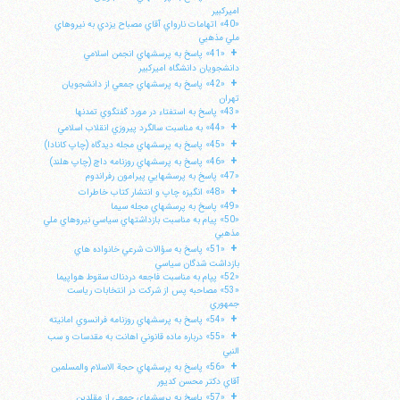
اميركبير
«40» اتهامات نارواي آقاي مصباح يزدي به نيروهاي
ملي مذهبي
+
«41» پاسخ به پرسشهاي انجمن اسلامي
دانشجويان دانشگاه اميركبير
+
«42» پاسخ به پرسشهاي جمعي از دانشجويان
تهران
«43» پاسخ به استفتاء در مورد گفتگوي تمدنها
+
«44» به مناسبت سالگرد پيروزي انقلاب اسلامي
+
«45» پاسخ به پرسشهاي مجله ديدگاه (چاپ كانادا)
+
«46» پاسخ به پرسشهاي روزنامه داچ (چاپ هلند)
«47» پاسخ به پرسشهايي پيرامون رفراندوم
+
«48» انگيزه چاپ و انتشار كتاب خاطرات
«49» پاسخ به پرسشهاي مجله سيما
«50» پيام به مناسبت بازداشتهاي سياسي نيروهاي ملي
مذهبي
+
«51» پاسخ به سؤالات شرعي خانواده هاي
ا
بازداشت شدگان سياسي
«52» پپام به مناسبت فاجعه دردناك سقوط هواپيما
«53» مصاحبه پس از شركت در انتخابات رياست
جمهوري
+
«54» پاسخ به پرسشهاي روزنامه فرانسوي امانيته
+
«55» درباره ماده قانوني اهانت به مقدسات و سب
النبي
+
«56» پاسخ به پرسشهاي حجة الاسلام والمسلمين
آقاي دكتر محسن كديور
+
«57» پاسخ به پرسشهاي جمعي از مقلدين