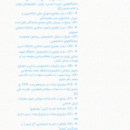
دانشگاههاي: تربيت مدرس، تهران، علومپزشكي تهران
و امام حسين (ع)
+
«22» ديدار اعضاي شوراي عالي، فراكسيون و
دبيران استانهاي حزب همبستگي
«23» پاسخ به پرسش هاي مجمع نمايندگان اهل سنت
+
«24» ديدار اعضاي انجمن اسلامي دانشگاه صنعتي
اصفهان
«25» پاسخ به سؤال دانشجويان پيرامون هجوم به
خوابگاههاي دانشجويي
+
«26» ديدار اعضاي انجمن اسلامي دانشگاه تبريز
+
«27» ديدار جمعي از دانشجويان دانشگاه شهيد
رجايي تهران و جمعي از فعالانسياسي صومعه سرا و
فومنات استان گيلان
+
«28» ديدار خانواده دانشجويان زنداني و اعضاي
انجمن اسلامي دانشجوياندانشگاه علامه طباطبايي
«29» پيام تسليت به مناسبت شهادت آيت الله سيد
محمد باقر حكيم
+
«30» مشروح بيانات در سيزدهم رجب 1424 ق
سالروز ولادت با سعادت مولااميرالمؤمنين حضرت علي
(ع)
+
«31» پاسخ به نامه شاخه جوانان جبهه مشاركت
ايران اسلامي
+
«32» مصاحبه نشريه ژاپني "يوميوري"
+
«33» مشروح بيانات در شروع مجدد درس خارج
فقه
+
«34» گفتگو با نشريه اسپانيايي "ال پايس" و
خبرگزاري "رويترز"