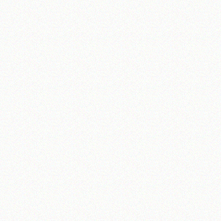
آیت‌الله منتظری
وب سایت رسمی آیت‌الله منتظری
یران
،
قم
،
میدان مصلّی، بلوار شهید محمّد منتظری، كوچه شماره ٨
کد پستی: 3713744381