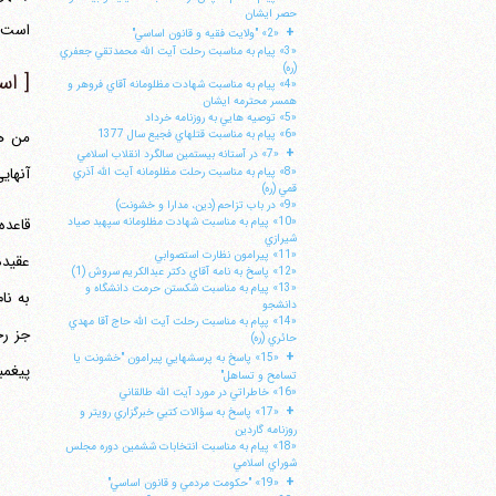
حصر ايشان
است، 
+
«2» "ولايت فقيه و قانون اساسي"
«3» پيام به مناسبت رحلت آيت الله محمدتقي جعفري
(ره)
[ ا
«4» پيام به مناسبت شهادت مظلومانه آقاي فروهر و
همسر محترمه ايشان
«5» توصيه هايي به روزنامه خرداد
«6» پيام به مناسبت قتلهاي فجيع سال 1377
+
«7» در آستانه بيستمين سالگرد انقلاب اسلامي
آنهای
«8» پيام به مناسبت رحلت مظلومانه آيت الله آذري
قمي (ره)
«9» در باب تزاحم (دين، مدارا و خشونت)
«10» پيام به مناسبت شهادت مظلومانه سپهبد صياد
قاعده
شيرازي
«11» پيرامون نظارت استصوابي
عقیده م
«12» پاسخ به نامه آقاي دكتر عبدالكريم سروش (1)
«13» پيام به مناسبت شكستن حرمت دانشگاه و
به نا
دانشجو
«14» پپام به مناسبت رحلت آيت الله حاج آقا مهدي
جز ر
حائري (ره)
+
«15» پاسخ به پرسشهايي پيرامون "خشونت يا
پیغمب
تسامح و تساهل"
«16» خاطراتي در مورد آيت الله طالقاني
+
«17» پاسخ به سؤالات كتبي خبرگزاري رويتر و
روزنامه گاردين
«18» پيام به مناسبت انتخابات ششمين دوره مجلس
شوراي اسلامي
+
«19» "حكومت مردمي و قانون اساسي"