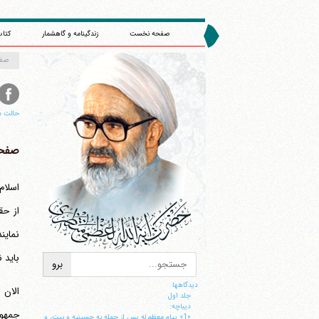
صفحه نخست
زندگینامه و گاهشمار
کتاب
صف
حالت م
صفحه 
اسلام
از حق
نماین
باید 
دیدگاهها
جلد اول
ديباچه:
جمهور
«1» پيام معظم له پس از حمله به حسينيه و بيت، و