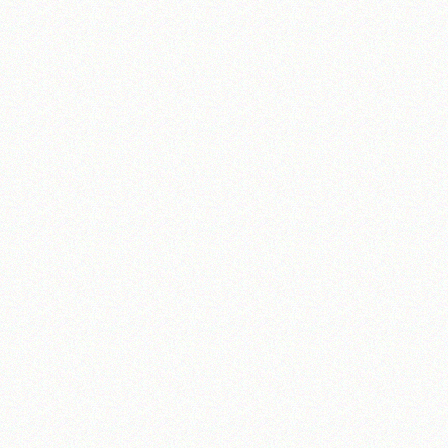
تلفن 37740011-25-98+ تا 14
فکس
37740015-25-98+