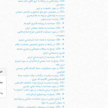
«20» پيام تلفني در رابطه با ترور آقاي دكتر سعيد
حجاريان
«21» در مورد خشونت و ترور
«22» در خصوص منع حق تحقيق و تفحص مجلس
نسبت به نهادهاي مربوط به مقامرهبري
«24» پيام به مردم جهان
+
«25» مصاحبه با روزنامه الشرق الاوسط
+
«26» مصاحبه با جامعه معلمان ايران
«27» در مورد مسكوت گذاشتن طرح اصلاح قانون
مطبوعات
+
«28» مصاحبه با هفته نامه اسپانيايي تيمپو
+
«29» در رابطه با مجمع تشخيص مصلحت نظام
+
«30» پاسخ به سؤالات فرهنگي و هنري جامعه
هنري و سينمايي ايران
+
«31» مصاحبه با راديو صداي ايران
«32» پاسخ به نامه جمعي از شاگردان در مورد شروع
درس فقه
«33» در مورد محكوميت حجة الاسلام آقاي يوسفي
ناو
اشكوري
«34» پيام به مناسبت درگذشت والده مكرمه حجة
الاسلام والمسلمين آقايعبدالله نوري
جل
«35» پيام به مناسبت شروع مجدد انتفاضه فلسطين
«36» در مورد مصاحبه با رسانه هاي خارجي
«37» پاسخ به برخي شايعات در مورد كتاب "خاطرات"
با 
+
«38» پاسخ به پرسشهاي ارسال شده
+
[ مانع تراشي در برابر اصلاحات خاتمي و رفراندوم
به عنوان آخرين راه حل]
+
«39» پاسخ به پرسشهاي دانشجويان دانشگاه