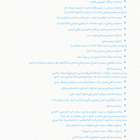
+
مصاحبه خبرنگار تلويزيون فرانسه
+
پاسخ به پرسشي در مورد واقعه تخريب حسينيه شريعت قم
پاسخ به پرسشي پيرامون اسائه ادب به پيامبر گرامي اسلام (ص)
+
پيام به مناسبت توهين و تخريب حرم مقدس امامين عسكريين (ع)
+
پاسخ به پرسشي در مورد معاملات شركتهاي اينترنتي (گلدكوئست)
+
مصاحبه رئيس بخش بين الملل تلويزيون دولتي اتريش
+
پاسخ به پرسشي پيرامون تغيير دين
+
پاسخ به چند پرسش
پاسخ به پرسشي در مورد اعطاء فدك به حضرت زهرا(س)
+
پاسخ به پرسشي پيرامون بحث "غلو"
+
مصاحبه خبرنگار شبكه خبري "ان تي وي" تركيه
+
ديدار و گفتگوي جمعي از اعضاي انجمن هاي اسلامي دانشگاهها (دفتر تحكيم وحدتشاخه علامه)
+
پرسش و پاسخ:
پيام به مناسبت درگذشت حجة الاسلام والمسلمين حاج شيخ نصرالله صالحي
پيام به مناسبت درگذشت آيت الله حاج شيخ نعمت الله صالحي نجف آبادي
+
مصاحبه آقاي فاضل رشاد صالح النعمة رئيس خبرگزاري مستقل عراق
+
پاسخ به پرسشي پيرامون تجاوزات اسرائيل به فلسطين و لبنان
+
پيام به همايش جهاني "اديان براي صلح" كيوتو - ژاپن
+
ديدار و گفتگوي اعضاي شوراي مركزي سازمان و ادوار دفتر تحكيم وحدت
+
پرسش و پاسخ:
+
بيانات معظم له در درس اخلاق به مناسبت رحلت آيت الله يثربي كاشاني
پاسخ به پرسشي پيرامون انتساب مناظره ميان معظم له و دكتر سينا
پيام تسليت به مناسبت ارتحال آيت الله العظمي حاج شيخ ميرزا جوادتبريزي
+
پاسخ به سؤالات مجله عراقي "قطوف" درباره اوضاع عراق
+
پاسخ به سؤالات سايت اينترنتي "شهروند"
+
مصاحبه خبرنگار نشريه "فرانكفورتر آلگ ماينه" آلمان