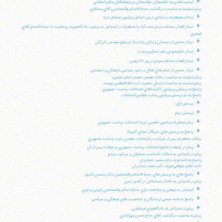
+
توصيه هايي به دانشمندان، نوانديشان و پژوهشگران علوم اسلامي
پيام تسليت به مناسبت درگذشت حجة الاسلام والمسلمين آقاي مسافري
+
بيانات معظم له در ابتداي درس اخلاق پيرامون مسائل غزه
+
ديدار اقشار مختلف مردم نجف آباد با معظم له در اعتراض به برخورد دادگاهويژه روحانيت با حجة الاسلام آقاي
قيصري
+
ديدار جمعي از دوستان و ياران زنده ياد مرحوم مهندس بازرگان
+
ديدار دانشجويان دفتر تحكيم وحدت
+
ديدار اقشار مختلف مردم در روز 22 بهمن
+
ديدار جمعي از خانم هاي فعال در امور سياسي، فرهنگي و اجتماعي
پيام تسليت به مناسبت رحلت همسر حضرت امام خميني؛
پيام تسليت به مناسبت ارتحال حضرت آيت الله العظمي بهجت؛
پاسخ به پرسشي پيرامون كانديداهاي انتخابات رياست جمهوري
پاسخ به دو پرسش پيرامون رعايت قوانين انتخابات
+
پرسش اول:
+
پرسش دوم:
+
پيام معظم له پيرامون دهمين دوره انتخابات رياست جمهوري
+
پاسخ به پرسش هاي خبرنگار صداي آمريكا
بيانات معظم له پس از شركت در انتخابات دهمين دوره رياست جمهوري
+
پيام در رابطه با نتايج انتخابات رياست جمهوري و حوادث پس از آن
پيام در اعتراض به عملكرد نامناسب مسئولان و سركوب مردم
پاسخ به نامه فرزند دكتر سعيد حجاريان
نامه تظلم خواهي فرزند دكتر سعيد حجاريان:
+
پاسخ هاي به پرسش هاي حجة الاسلام والمسلمين دكتر محسن كديور
پيام در اعتراض به كشتار مسلمانان در كشور چين
+
اعتراض به توهين و مزاحمت براي حجج اسلام والمسلمين كروبي و نوري
+
پاسخ به نامه جمعي از نخبگان و شخصيت هاي فرهنگي و سياسي
+
پيام در اعتراض به دادگاههاي فرمايشي
پيام به مناسبت درگذشت آقاي حاج حسن مهرآبادي