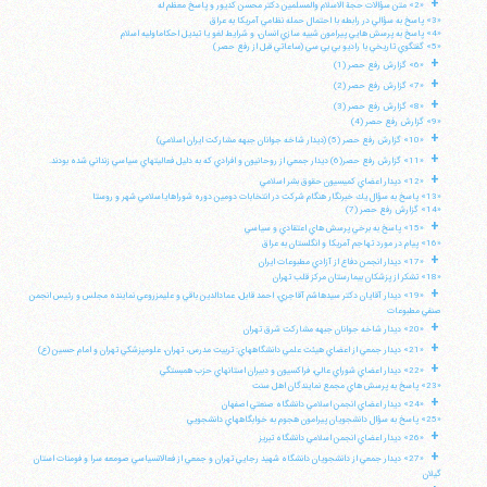
+
«2» متن سؤالات حجة الاسلام والمسلمين دكتر محسن كديور و پاسخ معظم له
«3» پاسخ به سؤالي در رابطه با احتمال حمله نظامي آمريكا به عراق
«4» پاسخ به پرسش هايي پيرامون شبيه سازي انسان، و شرايط لغو يا تبديل احكاماوليه اسلام
«5» گفتگوي تاريخي با راديو بي بي سي (ساعاتي قبل از رفع حصر)
+
«6» گزارش رفع حصر (1)
+
«7» گزارش رفع حصر (2)
+
«8» گزارش رفع حصر (3)
«9» گزارش رفع حصر (4)
+
«10» گزارش رفع حصر (5) (ديدار شاخه جوانان جبهه مشاركت ايران اسلامي)
+
«11» گزارش رفع حصر(6) ديدار جمعي از روحانيون و افرادي كه به دليل فعاليتهاي سياسي زنداني شده بودند.
+
«12» ديدار اعضاي كميسيون حقوق بشر اسلامي
«13» پاسخ به سؤال يك خبرنگار هنگام شركت در انتخابات دومين دوره شوراهاياسلامي شهر و روستا
«14» گزارش رفع حصر (7)
+
«15» پاسخ به برخي پرسش هاي اعتقادي و سياسي
«16» پيام در مورد تهاجم آمريكا و انگلستان به عراق
+
«17» ديدار انجمن دفاع از آزادي مطبوعات ايران
«18» تشكر از پزشكان بيمارستان مركز قلب تهران
+
«19» ديدار آقايان دكتر سيدهاشم آقاجري، احمد قابل، عمادالدين باقي و عليمزروعي نماينده مجلس و رئيس انجمن
صنفي مطبوعات
+
«20» ديدار شاخه جوانان جبهه مشاركت شرق تهران
+
«21» ديدار جمعي از اعضاي هيئت علمي دانشگاههاي: تربيت مدرس، تهران، علومپزشكي تهران و امام حسين (ع)
+
«22» ديدار اعضاي شوراي عالي، فراكسيون و دبيران استانهاي حزب همبستگي
«23» پاسخ به پرسش هاي مجمع نمايندگان اهل سنت
+
«24» ديدار اعضاي انجمن اسلامي دانشگاه صنعتي اصفهان
«25» پاسخ به سؤال دانشجويان پيرامون هجوم به خوابگاههاي دانشجويي
+
«26» ديدار اعضاي انجمن اسلامي دانشگاه تبريز
+
«27» ديدار جمعي از دانشجويان دانشگاه شهيد رجايي تهران و جمعي از فعالانسياسي صومعه سرا و فومنات استان
گيلان