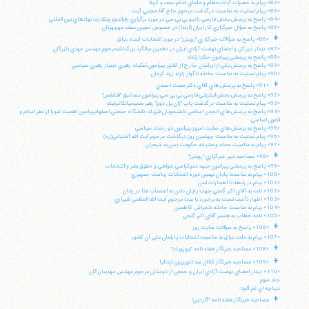
«82» پيام به حضرات آيات عظام و علماي اعلام نجف و كربلا
«83» پيام تسليت به مناسبت درگذشت مرحوم حاج آقا مجتبي آيت
«84» پاسخ به پرسش بخش فارسي راديو بي بي سي در مورد برگزاري رفراندوم ونظارت نهادهاي بين المللي
«85» پاسخ به سؤال خبرگزاري كار ايران (ايلنا) در خصوص تعيين سقف مهريهزنان
+
«86» پاسخ به سؤالات خبرگزاري "رويترز" در مورد انتخابات آينده عراق
«87» ديدار دبيركل و اعضاي نهضت آزادي ايران در دهمين سالگرد بزرگداشتمرحوم مهندس مهدي بازرگان
«88» پاسخ به پرسشي پيرامون حكم ارتداد
«89» پاسخ به پرسش يكي از ايرانيان خارج از كشور پيرامون تفكيك رهبري دينياز رهبري سياسي
«90» پيام تسليت به مناسبت حادثه ناگوار زلزله زرند كرمان
+
«91» پاسخ به پرسش هاي آقاي دكتر نعمت احمدي
«92» پاسخ به پرسش بخش اينترنتي فارسي بي بي سي پيرامون مصاديق "قتلنفس"
«93» پيام تسليت به مناسبت درگذشت پاپ "ژان پل دوم" رهبر مسيحيانكاتوليك
«94» پاسخ به پرسش هاي انجمن اسلامي دانشجويان فيزيك دانشگاه صنعتي اصفهانپيرامون اهميت شورا از نظر اسلام و
قانون اساسي
«95» پاسخ به پرسش هاي سايت امروز پيرامون دو رخداد سياسي
«96» پيام تسليت به مناسبت چهلمين روز درگذشت مرحوم آيت الله آشتياني(ره)
«97» پيام به مناسبت حمله وحشيانه حكومت يمن به شيعيان
+
«98» مصاحبه دبير خبرگزاري "رويترز"
«99» پاسخ به پرسشي پيرامون جبهه دموكراسي خواهي و حقوق بشر و انتخابات
«100» پيام به مناسبت پايان نهمين دوره انتخابات رياست جمهوري
«101» پيام در رابطه با انفجارات لندن
«102» نامه به آقاي اكبر گنجي جهت پايان دادن به اعتصاب غذا در زندان
«103» اظهار تأسف نسبت به برخورد با بيت مرحوم آيت الله العظمي شيرازي
«104» پيام به مناسبت حادثه دلخراش كاظمين
«105» نامه خطاب به همسر آقاي اكبر گنجي
+
«106» پاسخ به سؤالات سايت روز
«107» پيام به ملت عراق به مناسبت انتخابات پارلمان ملي آن كشور
+
«108» مصاحبه خبرنگار هفته نامه "نيوزويك"
+
«109» مصاحبه خبرنگار كانال سه تلويزيون ايتاليا
«110» ديدار اعضاي نهضت آزادي ايران و جمعي از دوستان مرحوم مهندس مهديبازرگان
جلد سوم
ديباچه اي غم آلود:
+
مصاحبه خبرنگار هفته نامه "گاردين"