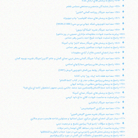
+
«54» پاسخ به پرسش هاي ارسال شده
+
«55» ديدار نمايندگان متحصن و مستعفي مجلس ششم
+
«56» مصاحبه خبرنگار روزنامه آلماني "اشترن"
+
«57» پاسخ به پرسش هاي مجله "فلوشيپ" چاپ نيويورك
تلفن 37740011-25-98+ تا 14
+
«58» مصاحبه تلويزيوني شبكه جهاني بي بي سي (WORLD BBC)
فکس
37740015-25-98+
+
«59» مصاحبه خبرنگار نشريه "شيكاگو تريبون"
«60» پيام به مناسبت شهادت مظلومانه عزاداران حسيني در روز عاشورا
«61» پاسخ به تسليت شهادت شيخ احمد ياسين رهبر حماس
+
«62» پاسخ به پرسش هاي خبرنگار مجله "تايم" چاپ آمريكا
«63» پاسخ به تسليت شهادت عبدالعزيز رنتيسي رهبر حماس
+
«64» ديدار اعضاي انجمن دفاع از آزادي مطبوعات
+
«65» مصاحبه دكتر "ودگ" خبرنگار آلماني بخش غربي صداي آلمان و خانم "گارين"خبرنگار نشريه دويچه آلمان
+
«66» پاسخ به پرسش هايي پيرامون مجازاتهاي اسلامي
+
«67» مصاحبه خبرنگار روابط بين الملل تلويزيون اتريش (ORF)
+
«68» مصاحبه هفته نامه "پيك روز" چاپ كانادا
«69» پاسخ به پرسشي پيرامون مطلب مندرج در كتاب "تتمة الاعلام"
«70» پاسخ به پرسشي پيرامون مطلبي در روزنامه كيهان
«71» پاسخ به نامه حجة الاسلام والمسلمين سيد محمد خاتمي رئيس جمهور تحتعنوان "نامه اي براي فردا"
+
«72» پاسخ به پرسش هاي خبرنگار صداي آمريكا
«73» پيام تسليت به مناسبت شهادت آقاي حاج داود كريمي
+
«74» مصاحبه خبرنگار ايتاليايي
+
«75» مصاحبه خبرگزاري "آسوشيتدپرس"
+
«76» مصاحبه خبرنگار نشريه مصري "الوطن العربي"
«77» ديدار دبيركل، اعضاي شوراي مركزي، دبيران استانها و مسئولين شاخه هايحزب مردم سالاري
+
«78» پاسخ به سؤالات "راديو فردا" پيرامون تشيع و مرجعيت ديني
«79» پيام به مناسبت درگذشت برادر مجاهد آقاي ابوعمار ياسر عرفات
«80» پاسخ به پرسش بخش فارسي راديو بي بي سي در مورد حجاب بانوان و اشتغالآنها
«81» پاسخ به پرسش دانشجويان دانشگاه كلن آلمان در مورد برگزاريرفراندوم