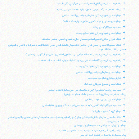
+
پاسخ به پرسش هاي آقاي احمد رأفت مدير خبرگزاري "آكي" ايتاليا
+
بيانات معظم له در آغاز درس اخلاق درباره حملات اسرائيل به غزه
+
ديدار اعضاي شوراي مركزي سازمان مجاهدين انقلاب اسلامي
+
ديدار مدير مسئول و هيأت تحريريه نشريه توقيف شده "نامه"
+
مصاحبه خبرنگار "راديو زمانه"
+
ديدار اعضاي شوراي مركزي دفتر تحكيم وحدت
+
ديدار شوراي مركزي انجمن اسلامي معلمان ايران و شوراي انجمن اسلامي معلمانقم
+
ديدار جمعي از اعضاي انجمن هاي اسلامي دانشجويان دانشگاههاي تهران (دانشگاههنر)، شهركرد و كاشان و همچنين
جمعي از اقشار مختلف مردم
+
پاسخ به پرسش هاي مهندس لطف الله ميثمي درباره قانون اساسي و نقش شوراينگهبان در تفسير آن
+
پاسخ به پرسش هاي "گاهنامه اطلاع" پيرامون تشكيك درباره كتاب خاطرات معظمله
+
ديدار اعضاي شوراي مركزي دفتر تحكيم وحدت
+
ديدار اعضاي سازمان مجاهدين انقلاب اسلامي
+
گزارش برگزاري نماز عيد سعيد فطر
+
ديدار اعضاي مجمع نيروهاي خط امام
+
مصاحبه روزنامه "ماينيچي" ژاپن به مناسبت سي امين سالگرد انقلاب اسلامي
بيانات معظم له در سالروز شهادت حضرت امام جعفر صادق (ع)
+
ديدار اعضاي "پويش دعوت از خاتمي"
+
مصاحبه خبرنگار شبكه "الجزيره" به مناسبت سي امين سالگرد پيروزي انقلاباسلامي
+
ديدار گروه "اصلاح طلبان كرد"
+
ملاقات اعضاي سازمان دانش آموختگان ايران (ادوار تحكيم وحدت)، حزب جامعهمدني استان همدان و انجمن اسلامي
دانشگاه بوعلي سينا
ديدار دو تن از علماي اهل سنت سيستان و بلوچستان
+
پيام پيرامون قتل عام مردم مظلوم غزه به دست اسرائيل غاصب
پيام تسليت به مناسبت درگذشت آيت الله جمي