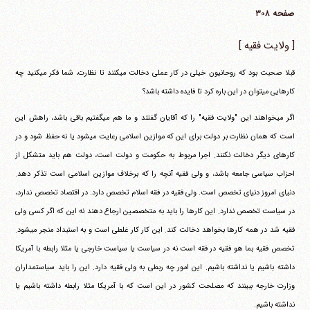
صفحه ۳۰۸
[ ولایت فقیه ]
قبلا صحبت بود که روحانیون خیلی در کار عملی دخالت می‎کنند تا نظارت، شما فکر می‎کنید چه
کارهایی می‎توان در این باره کرد تا فایده داشته باشد؟
اگر می‎خواهند این "ولایت فقیه" را که آقایان گفتند و ما هم می‎گفتیم باقی باشد، راهش این
است که همان نظارت بر دولت برای این که موازین اسلامی رعایت می‎شود یا نه حفظ شود و در
کارهای دیگر دخالت نکنند. اجرا مربوط به حکومت و دولت است، دولت هم باید متشکل از
احزاب سیاسی جامعه باشد، و ولی فقیه آنچه را که برخلاف موازین اسلامی است تذکر دهد.
دنیای امروز دنیای تخصص است. ولی فقیه در فقه اسلام تخصص دارد. در اقتصاد تخصص ندارد،
در سیاست تخصص ندارد. این کارها را باید به متخصصین ارجاع دهند نه این که اگر کسی ولی
فقیه شد در همه کارها بخواهد دخالت کند. این کار کار غلطی است و به استبداد منجر می‎شود.
تخصص فقیه بما هو فقیه در فقه است نه در سیاست یا سیاست خارجی یا مثلا رابطه با آمریکا
داشته باشیم یا نداشته باشیم. این امور چه ربطی به ولی فقیه دارد. این را باید سیاستمداران
وزارت خارجه ببینند که مصلحت کشور در این است که با آمریکا مثلا رابطه داشته باشیم یا
نداشته باشیم.