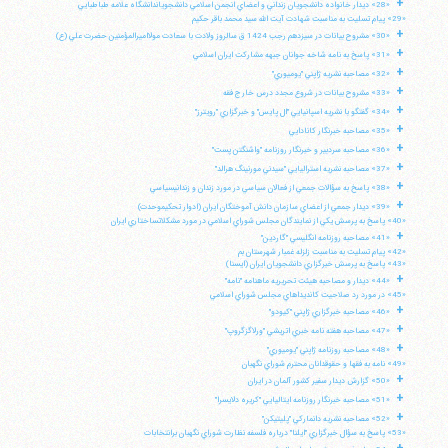
+
«28» ديدار خانواده دانشجويان زنداني و اعضاي انجمن اسلامي دانشجوياندانشگاه علامه طباطبايي
«29» پيام تسليت به مناسبت شهادت آيت الله سيد محمد باقر حكيم
+
«30» مشروح بيانات در سيزدهم رجب 1424 ق سالروز ولادت با سعادت مولااميرالمؤمنين حضرت علي (ع)
+
«31» پاسخ به نامه شاخه جوانان جبهه مشاركت ايران اسلامي
+
«32» مصاحبه نشريه ژاپني "يوميوري"
+
«33» مشروح بيانات در شروع مجدد درس خارج فقه
+
«34» گفتگو با نشريه اسپانيايي "ال پايس" و خبرگزاري "رويترز"
+
«35» مصاحبه خبرنگار كانادايي
+
«36» مصاحبه سردبير و خبرنگار روزنامه "واشنگتن پست"
+
«37» مصاحبه نشريه استراليايي "سيدني مورنينگ هرالد"
+
«38» پاسخ به سؤالات جمعي از فعالان سياسي در مورد زندان و زندانيسياسي
+
«39» ديدار جمعي از اعضاي سازمان دانش آموختگان ايران (ادوار تحكيموحدت)
«40» پاسخ به پرسش يكي از نمايندگان مجلس شوراي اسلامي در مورد مشكلاتساختاري ايران
+
«41» مصاحبه روزنامه انگليسي "گاردين"
«42» پيام تسليت به مناسبت زلزله غمبار شهرستان بم
«43» پاسخ به پرسش خبرگزاري دانشجويان ايران (ايسنا)
+
«44» ديدار و مصاحبه هيئت تحريريه ماهنامه "نامه"
«45» در مورد رد صلاحيت كانديداهاي مجلس شوراي اسلامي
+
«46» مصاحبه خبرگزاري ژاپني "كيودو"
+
«47» مصاحبه هفته نامه خبري اتريشي "ورلاگزگروپ"
+
«48» مصاحبه روزنامه ژاپني "يوميوري"
«49» نامه به فقها و حقوقدانان محترم شوراي نگهبان
آیت‌الله منتظری
+
«50» گزارش ديدار سفير كشور آلمان در ايران
وب سایت رسمی آیت‌الله منتظری
+
ایران
،
قم
،
میدان مصلّی، بلوار شهید محمّد منتظری، كوچه
«51» مصاحبه خبرنگار روزنامه ايتاليايي "كريره دلايسرا"
شماره ٨
کد پستی: 3713744381
+
«52» مصاحبه نشريه دانماركي "پليتيكن"
«53» پاسخ به سؤال خبرگزاري "ايلنا" درباره فلسفه نظارت شوراي نگهبان برانتخابات