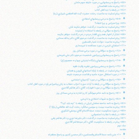
«60» پاسخ به پرسشهايي در مورد خليفه سوم عثمان
«61» پيام به ملت افغانستان
«62» در رابطه با ديه اهل كتاب
«63» پيام تسليت به مناسبت رحلت حضرت آيت الله العظمي شيرازي (ره)
+
«64» پاسخ به برخي پرسشهاي اعتقادي
«65» چرا اعتراض و چرا انتقاد؟
«66» پيام تسليت به مناسبت درگذشت خواهر مكرمه شان
«67» پاسخ به سؤالي در رابطه با استفاده از اينترنت
«68» تشكر از اظهار همدردي اقشار مردم در غم درگذشت خواهر مكرمه
«69» پيام تسليت به مناسبت درگذشت مرحوم آقاي دكتر يدالله سحابي
«70» پيام به مناسبت حوادث غمبار فلسطين
«71» استفتاي شرعي در مورد مصافحه با غيرمحارم
+
«72» پاسخ به سؤالاتي در مورد برخي مسائل روز
«73» پاسخ به پرسشهايي پيرامون شخصيت مرحوم دكتر علي شريعتي
+
«74» پاسخ به پرسشهاي پايگاه اينترنتي چهارده معصوم (ع)
+
«75» پاسخ به پرسشي پيرامون نظريه ولايت فقيه
«76» پيام تسليت در رابطه با زلزله استانهاي قزوين و همدان
«77» در مورد استقلال حوزه علميه و قداست مرجعيت شيعه
+
«78» پاسخ به سؤالاتي در مورد آزاديهاي اجتماعي
«79» پاسخ به سؤالاتي در رابطه با آيات سوره احزاب خطاب به زنان پيامبر(ص)و در مورد اهل كتاب
«80» پاسخ به سؤالاتي در مورد اظهارات آقاي دكتر هاشم آقاجري
+
«81» پاسخ به نامه خانم مهرانگيز كار و اشاره به برخي مسائل روز
+
«82» پاسخ به شبهات اعتقادي و تاريخي
«83» پاسخ به نامه جامعه معلمان ايران در رابطه با: "چه بايد كرد؟"
«84» پيام به مناسبت بيست و سومين سالگرد رحلت آيت الله طالقاني (ره)(1)
«85» در مورد محكوميت مجدد حجة الاسلام آقاي يوسفي اشكوري
«86» در رابطه با نظارت استصوابي
«87» پيام تسليت به مناسبت درگذشت دكتر عليرضا نوري و دكتر هاشم زهي
«88» پيام در رابطه با محكوميت آقاي دكتر سيدهاشم آقاجري
جلد دوم
مقدمه:
+
«1» متن نامه حجة الاسلام والمسلمين دكتر محسن كديور و پاسخ معظم له