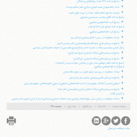
+
پاسخ به نامه 293 نفر از روشنفكران و نخبگان
+
ديدار دانشجويان عضو شوراي مركزي دفتر تحكيم وحدت
+
پيام به مراجع عظام تقليد، علماء و حوزه هاي علميه
پاسخ به نامه آقاي مهندس ميرحسين موسوي
+
پاسخ آيت الله العظمي منتظري:
پاسخ به نامه مجمع زنان اصلاح طلب
+
پاسخ آيت الله العظمي منتظري:
+
بيانات معظم له در درس اخلاق پيرامون مسائل روز
+
پاسخ به پرسش هاي حجة الاسلام والمسلمين دكتر محسن كديور
برگزار نشدن مراسم عيد ولادت حضرت امام رضا(ع) براي همدردي با خانواده هايزندانيان سياسي
+
پاسخ به پرسش هاي پايگاه اينترنتي "موج سبز آزادي"
+
پاسخ به پرسش هاي پايگاه اينترنتي "روزآنلاين"
پاسخ به نامه تظلم خواهي مادر يكي از زندانيان حوادث پس از انتخابات
پاسخ آيت الله العظمي منتظري:
+
بيانات معظم له در روز عيد سعيد قربان در جمع علاقه مندان
+
پاسخ به پرسش هايي پيرامون جنبش سبز مردم ايران
+
اعطاي تنديس "تلاشگر حقوق بشر" به آيت الله العظمي منتظري از سوي كانونمدافعان حقوق بشر ايران
+
پاسخ به پرسش هاي پايگاه اطلاع رساني و نظرسنجي "نظر شما"
و آخرين گفتار...
+
بيانات معظم له در پايان درس نهج البلاغه پيرامون سوء استفاده ابزاري وسياسي از پاره كردن تصوير امام خميني
صفحه نخست
کتاب‌ها
دیدگاهها
جلد دوم
صفحه ۳۰۸
حالت مطالعه غیر فعال