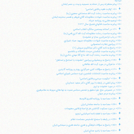
ديباچه:
«1» پيام معظم له پس از حمله به حسينيه و بيت، و حصر ايشان
+
«2» "ولايت فقيه و قانون اساسي"
«3» پيام به مناسبت رحلت آيت الله محمدتقي جعفري (ره)
«4» پيام به مناسبت شهادت مظلومانه آقاي فروهر و همسر محترمه ايشان
«5» توصيه هايي به روزنامه خرداد
«6» پيام به مناسبت قتلهاي فجيع سال 1377
+
«7» در آستانه بيستمين سالگرد انقلاب اسلامي
«8» پيام به مناسبت رحلت مظلومانه آيت الله آذري قمي (ره)
«9» در باب تزاحم (دين، مدارا و خشونت)
«10» پيام به مناسبت شهادت مظلومانه سپهبد صياد شيرازي
«11» پيرامون نظارت استصوابي
«12» پاسخ به نامه آقاي دكتر عبدالكريم سروش (1)
«13» پيام به مناسبت شكستن حرمت دانشگاه و دانشجو
«14» پپام به مناسبت رحلت آيت الله حاج آقا مهدي حائري (ره)
+
«15» پاسخ به پرسشهايي پيرامون "خشونت يا تسامح و تساهل"
«16» خاطراتي در مورد آيت الله طالقاني
+
«17» پاسخ به سؤالات كتبي خبرگزاري رويتر و روزنامه گاردين
«18» پيام به مناسبت انتخابات ششمين دوره مجلس شوراي اسلامي
+
«19» "حكومت مردمي و قانون اساسي"
«20» پيام تلفني در رابطه با ترور آقاي دكتر سعيد حجاريان
«21» در مورد خشونت و ترور
«22» در خصوص منع حق تحقيق و تفحص مجلس نسبت به نهادهاي مربوط به مقامرهبري
«24» پيام به مردم جهان
+
«25» مصاحبه با روزنامه الشرق الاوسط
+
«26» مصاحبه با جامعه معلمان ايران
«27» در مورد مسكوت گذاشتن طرح اصلاح قانون مطبوعات
+
«28» مصاحبه با هفته نامه اسپانيايي تيمپو
+
«29» در رابطه با مجمع تشخيص مصلحت نظام
+
«30» پاسخ به سؤالات فرهنگي و هنري جامعه هنري و سينمايي ايران
+
«31» مصاحبه با راديو صداي ايران