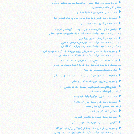
+
بيانات معظم له در ديدار جمعي از علاقه مندان مرحوم مهندس بازرگان
سخنان آقاي دكتر ابراهيم يزدي:
+
ديدار اعضاي انجمن دفاع از حقوق زندانيان
+
پاسخ به پرسش هايي به مناسبت سالروز پيروزي انقلاب اسلامي ايران
+
مصاحبه خبرنگار روزنامه "مانيچي" ژاپن
+
واكنش به فتواي مفتي سعودي مبني بر انهدام اماكن مقدس شيعيان
پيام تسليت به مناسبت درگذشت حجة الاسلام والمسلمين سيد محمود مطلبي
+
مصاحبه خبرنگار سايت خبري "روزآنلاين"
پيام تسليت به مناسبت درگذشت مرحوم آقاي فخرالدين حجازي
پيام تسليت به مناسبت درگذشت همسر مرحوم آيت الله طالقاني
+
پاسخ به سؤالات مهندس مصطفي ايزدي پيرامون خاطرات آيت الله مهدوي كني
پيام تسليت به مناسبت درگذشت آيت الله حاج آقا حسن طباطبايي قمي
+
بيانات معظم له در ابتداي درس اخلاق پيرامون حادثه سامرا
پيام تسليت به مناسبت درگذشت آيت الله حاج شيخ محمد فاضل لنكراني
+
پيام به نشست مطبوعاتي حق صلح
+
پاسخ به پرسش هاي خبرنگار "بي بي سي" در مورد مسائل روز ايران
+
پاسخ به پرسشي پيرامون حكم سنگسار در اسلام
+
گفتگوي آقاي عمادالدين باقي با حضرت آيت الله منتظري (1)
گزارش برگزاري نماز عيد سعيد فطر
+
ديدار اعضاي شوراي مركزي ادوار تحكيم وحدت
+
پاسخ به پرسش هاي سايت خبري "روزآنلاين"
گزارش ديدار مجمع زنان اصلاح طلب
+
سخنان خانم دكتر زهرا شجاعي:
+
مصاحبه خبرنگار هفته نامه ايتاليايي "اسپرسو"
+
گزارش ديدار ياران مرحوم مهندس مهدي بازرگان
+
پاسخ به پرسش هاي خانم درخشش (خبرنگار ايراني مقيم آمريكا)
پيام تسليت به مناسبت درگذشت آيت الله حاج شيخ محمد رضا توسلي