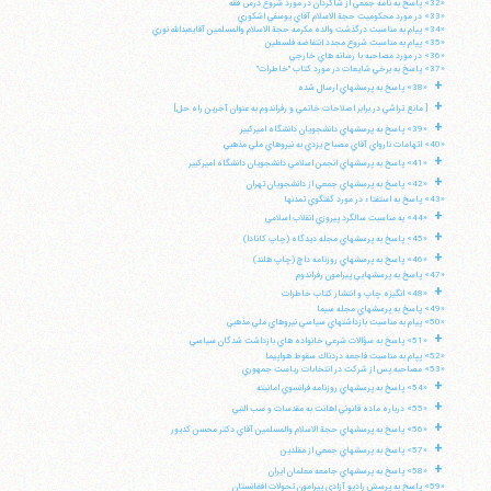
«32» پاسخ به نامه جمعي از شاگردان در مورد شروع درس فقه
«33» در مورد محكوميت حجة الاسلام آقاي يوسفي اشكوري
«34» پيام به مناسبت درگذشت والده مكرمه حجة الاسلام والمسلمين آقايعبدالله نوري
«35» پيام به مناسبت شروع مجدد انتفاضه فلسطين
«36» در مورد مصاحبه با رسانه هاي خارجي
«37» پاسخ به برخي شايعات در مورد كتاب "خاطرات"
+
«38» پاسخ به پرسشهاي ارسال شده
+
[ مانع تراشي در برابر اصلاحات خاتمي و رفراندوم به عنوان آخرين راه حل]
+
«39» پاسخ به پرسشهاي دانشجويان دانشگاه اميركبير
«40» اتهامات نارواي آقاي مصباح يزدي به نيروهاي ملي مذهبي
+
«41» پاسخ به پرسشهاي انجمن اسلامي دانشجويان دانشگاه اميركبير
+
«42» پاسخ به پرسشهاي جمعي از دانشجويان تهران
«43» پاسخ به استفتاء در مورد گفتگوي تمدنها
+
«44» به مناسبت سالگرد پيروزي انقلاب اسلامي
+
«45» پاسخ به پرسشهاي مجله ديدگاه (چاپ كانادا)
+
«46» پاسخ به پرسشهاي روزنامه داچ (چاپ هلند)
«47» پاسخ به پرسشهايي پيرامون رفراندوم
+
«48» انگيزه چاپ و انتشار كتاب خاطرات
«49» پاسخ به پرسشهاي مجله سيما
«50» پيام به مناسبت بازداشتهاي سياسي نيروهاي ملي مذهبي
+
«51» پاسخ به سؤالات شرعي خانواده هاي بازداشت شدگان سياسي
«52» پپام به مناسبت فاجعه دردناك سقوط هواپيما
«53» مصاحبه پس از شركت در انتخابات رياست جمهوري
+
«54» پاسخ به پرسشهاي روزنامه فرانسوي امانيته
+
«55» درباره ماده قانوني اهانت به مقدسات و سب النبي
+
«56» پاسخ به پرسشهاي حجة الاسلام والمسلمين آقاي دكتر محسن كديور
+
«57» پاسخ به پرسشهاي جمعي از مقلدين
+
«58» پاسخ به پرسشهاي جامعه معلمان ايران
«59» پاسخ به پرسش راديو آزادي پيرامون تحولات افغانستان