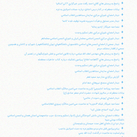
+
پاسخ به پرسش هاي آقاي احمد رأفت مدير خبرگزاري "آكي" ايتاليا
+
بيانات معظم له در آغاز درس اخلاق درباره حملات اسرائيل به غزه
+
ديدار اعضاي شوراي مركزي سازمان مجاهدين انقلاب اسلامي
+
ديدار مدير مسئول و هيأت تحريريه نشريه توقيف شده "نامه"
+
مصاحبه خبرنگار "راديو زمانه"
+
ديدار اعضاي شوراي مركزي دفتر تحكيم وحدت
+
ديدار شوراي مركزي انجمن اسلامي معلمان ايران و شوراي انجمن اسلامي معلمانقم
+
ديدار جمعي از اعضاي انجمن هاي اسلامي دانشجويان دانشگاههاي تهران (دانشگاههنر)، شهركرد و كاشان و همچنين
جمعي از اقشار مختلف مردم
+
پاسخ به پرسش هاي مهندس لطف الله ميثمي درباره قانون اساسي و نقش شوراينگهبان در تفسير آن
+
پاسخ به پرسش هاي "گاهنامه اطلاع" پيرامون تشكيك درباره كتاب خاطرات معظمله
+
ديدار اعضاي شوراي مركزي دفتر تحكيم وحدت
+
ديدار اعضاي سازمان مجاهدين انقلاب اسلامي
+
گزارش برگزاري نماز عيد سعيد فطر
+
ديدار اعضاي مجمع نيروهاي خط امام
+
مصاحبه روزنامه "ماينيچي" ژاپن به مناسبت سي امين سالگرد انقلاب اسلامي
بيانات معظم له در سالروز شهادت حضرت امام جعفر صادق (ع)
+
ديدار اعضاي "پويش دعوت از خاتمي"
+
مصاحبه خبرنگار شبكه "الجزيره" به مناسبت سي امين سالگرد پيروزي انقلاباسلامي
+
ديدار گروه "اصلاح طلبان كرد"
+
ملاقات اعضاي سازمان دانش آموختگان ايران (ادوار تحكيم وحدت)، حزب جامعهمدني استان همدان و انجمن اسلامي
دانشگاه بوعلي سينا
ديدار دو تن از علماي اهل سنت سيستان و بلوچستان
+
پيام پيرامون قتل عام مردم مظلوم غزه به دست اسرائيل غاصب
پيام تسليت به مناسبت درگذشت آيت الله جمي