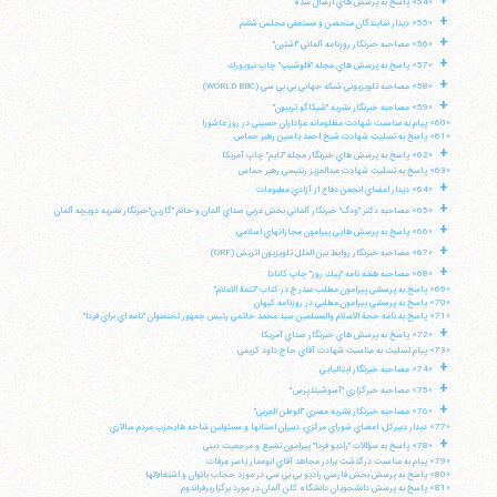
+
«54» پاسخ به پرسش هاي ارسال شده
+
«55» ديدار نمايندگان متحصن و مستعفي مجلس ششم
+
«56» مصاحبه خبرنگار روزنامه آلماني "اشترن"
تلفن 37740011-25-98+ تا 14
+
«57» پاسخ به پرسش هاي مجله "فلوشيپ" چاپ نيويورك
فکس
37740015-25-98+
+
«58» مصاحبه تلويزيوني شبكه جهاني بي بي سي (WORLD BBC)
+
«59» مصاحبه خبرنگار نشريه "شيكاگو تريبون"
«60» پيام به مناسبت شهادت مظلومانه عزاداران حسيني در روز عاشورا
«61» پاسخ به تسليت شهادت شيخ احمد ياسين رهبر حماس
+
«62» پاسخ به پرسش هاي خبرنگار مجله "تايم" چاپ آمريكا
«63» پاسخ به تسليت شهادت عبدالعزيز رنتيسي رهبر حماس
+
«64» ديدار اعضاي انجمن دفاع از آزادي مطبوعات
+
«65» مصاحبه دكتر "ودگ" خبرنگار آلماني بخش غربي صداي آلمان و خانم "گارين"خبرنگار نشريه دويچه آلمان
+
«66» پاسخ به پرسش هايي پيرامون مجازاتهاي اسلامي
+
«67» مصاحبه خبرنگار روابط بين الملل تلويزيون اتريش (ORF)
+
«68» مصاحبه هفته نامه "پيك روز" چاپ كانادا
«69» پاسخ به پرسشي پيرامون مطلب مندرج در كتاب "تتمة الاعلام"
«70» پاسخ به پرسشي پيرامون مطلبي در روزنامه كيهان
«71» پاسخ به نامه حجة الاسلام والمسلمين سيد محمد خاتمي رئيس جمهور تحتعنوان "نامه اي براي فردا"
+
«72» پاسخ به پرسش هاي خبرنگار صداي آمريكا
«73» پيام تسليت به مناسبت شهادت آقاي حاج داود كريمي
+
«74» مصاحبه خبرنگار ايتاليايي
+
«75» مصاحبه خبرگزاري "آسوشيتدپرس"
+
«76» مصاحبه خبرنگار نشريه مصري "الوطن العربي"
«77» ديدار دبيركل، اعضاي شوراي مركزي، دبيران استانها و مسئولين شاخه هايحزب مردم سالاري
+
«78» پاسخ به سؤالات "راديو فردا" پيرامون تشيع و مرجعيت ديني
«79» پيام به مناسبت درگذشت برادر مجاهد آقاي ابوعمار ياسر عرفات
«80» پاسخ به پرسش بخش فارسي راديو بي بي سي در مورد حجاب بانوان و اشتغالآنها
«81» پاسخ به پرسش دانشجويان دانشگاه كلن آلمان در مورد برگزاريرفراندوم