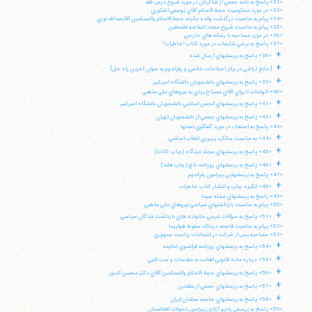
«32» پاسخ به نامه جمعي از شاگردان در مورد شروع درس فقه
«33» در مورد محكوميت حجة الاسلام آقاي يوسفي اشكوري
«34» پيام به مناسبت درگذشت والده مكرمه حجة الاسلام والمسلمين آقايعبدالله نوري
«35» پيام به مناسبت شروع مجدد انتفاضه فلسطين
«36» در مورد مصاحبه با رسانه هاي خارجي
«37» پاسخ به برخي شايعات در مورد كتاب "خاطرات"
+
«38» پاسخ به پرسشهاي ارسال شده
+
[ مانع تراشي در برابر اصلاحات خاتمي و رفراندوم به عنوان آخرين راه حل]
+
«39» پاسخ به پرسشهاي دانشجويان دانشگاه اميركبير
«40» اتهامات نارواي آقاي مصباح يزدي به نيروهاي ملي مذهبي
+
«41» پاسخ به پرسشهاي انجمن اسلامي دانشجويان دانشگاه اميركبير
+
«42» پاسخ به پرسشهاي جمعي از دانشجويان تهران
«43» پاسخ به استفتاء در مورد گفتگوي تمدنها
+
«44» به مناسبت سالگرد پيروزي انقلاب اسلامي
+
«45» پاسخ به پرسشهاي مجله ديدگاه (چاپ كانادا)
+
«46» پاسخ به پرسشهاي روزنامه داچ (چاپ هلند)
«47» پاسخ به پرسشهايي پيرامون رفراندوم
+
«48» انگيزه چاپ و انتشار كتاب خاطرات
«49» پاسخ به پرسشهاي مجله سيما
«50» پيام به مناسبت بازداشتهاي سياسي نيروهاي ملي مذهبي
+
«51» پاسخ به سؤالات شرعي خانواده هاي بازداشت شدگان سياسي
«52» پپام به مناسبت فاجعه دردناك سقوط هواپيما
«53» مصاحبه پس از شركت در انتخابات رياست جمهوري
+
«54» پاسخ به پرسشهاي روزنامه فرانسوي امانيته
+
«55» درباره ماده قانوني اهانت به مقدسات و سب النبي
+
«56» پاسخ به پرسشهاي حجة الاسلام والمسلمين آقاي دكتر محسن كديور
+
«57» پاسخ به پرسشهاي جمعي از مقلدين
+
«58» پاسخ به پرسشهاي جامعه معلمان ايران
«59» پاسخ به پرسش راديو آزادي پيرامون تحولات افغانستان