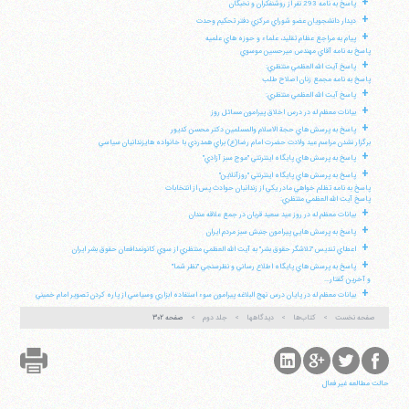
+
پاسخ به نامه 293 نفر از روشنفكران و نخبگان
+
ديدار دانشجويان عضو شوراي مركزي دفتر تحكيم وحدت
+
پيام به مراجع عظام تقليد، علماء و حوزه هاي علميه
پاسخ به نامه آقاي مهندس ميرحسين موسوي
+
پاسخ آيت الله العظمي منتظري:
پاسخ به نامه مجمع زنان اصلاح طلب
+
پاسخ آيت الله العظمي منتظري:
+
بيانات معظم له در درس اخلاق پيرامون مسائل روز
+
پاسخ به پرسش هاي حجة الاسلام والمسلمين دكتر محسن كديور
برگزار نشدن مراسم عيد ولادت حضرت امام رضا(ع) براي همدردي با خانواده هايزندانيان سياسي
+
پاسخ به پرسش هاي پايگاه اينترنتي "موج سبز آزادي"
+
پاسخ به پرسش هاي پايگاه اينترنتي "روزآنلاين"
پاسخ به نامه تظلم خواهي مادر يكي از زندانيان حوادث پس از انتخابات
پاسخ آيت الله العظمي منتظري:
+
بيانات معظم له در روز عيد سعيد قربان در جمع علاقه مندان
+
پاسخ به پرسش هايي پيرامون جنبش سبز مردم ايران
+
اعطاي تنديس "تلاشگر حقوق بشر" به آيت الله العظمي منتظري از سوي كانونمدافعان حقوق بشر ايران
+
پاسخ به پرسش هاي پايگاه اطلاع رساني و نظرسنجي "نظر شما"
و آخرين گفتار...
+
بيانات معظم له در پايان درس نهج البلاغه پيرامون سوء استفاده ابزاري وسياسي از پاره كردن تصوير امام خميني
صفحه نخست
کتاب‌ها
دیدگاهها
جلد دوم
صفحه ۳۰۲
حالت مطالعه غیر فعال