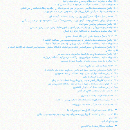
«82» پيام به حضرات آيات عظام و علماي اعلام نجف و كربلا
«83» پيام تسليت به مناسبت درگذشت مرحوم حاج آقا مجتبي آيت
«84» پاسخ به پرسش بخش فارسي راديو بي بي سي در مورد برگزاري رفراندوم ونظارت نهادهاي بين المللي
«85» پاسخ به سؤال خبرگزاري كار ايران (ايلنا) در خصوص تعيين سقف مهريهزنان
+
«86» پاسخ به سؤالات خبرگزاري "رويترز" در مورد انتخابات آينده عراق
«87» ديدار دبيركل و اعضاي نهضت آزادي ايران در دهمين سالگرد بزرگداشتمرحوم مهندس مهدي بازرگان
«88» پاسخ به پرسشي پيرامون حكم ارتداد
«89» پاسخ به پرسش يكي از ايرانيان خارج از كشور پيرامون تفكيك رهبري دينياز رهبري سياسي
«90» پيام تسليت به مناسبت حادثه ناگوار زلزله زرند كرمان
+
«91» پاسخ به پرسش هاي آقاي دكتر نعمت احمدي
«92» پاسخ به پرسش بخش اينترنتي فارسي بي بي سي پيرامون مصاديق "قتلنفس"
«93» پيام تسليت به مناسبت درگذشت پاپ "ژان پل دوم" رهبر مسيحيانكاتوليك
«94» پاسخ به پرسش هاي انجمن اسلامي دانشجويان فيزيك دانشگاه صنعتي اصفهانپيرامون اهميت شورا از نظر اسلام و
قانون اساسي
«95» پاسخ به پرسش هاي سايت امروز پيرامون دو رخداد سياسي
«96» پيام تسليت به مناسبت چهلمين روز درگذشت مرحوم آيت الله آشتياني(ره)
«97» پيام به مناسبت حمله وحشيانه حكومت يمن به شيعيان
+
«98» مصاحبه دبير خبرگزاري "رويترز"
«99» پاسخ به پرسشي پيرامون جبهه دموكراسي خواهي و حقوق بشر و انتخابات
«100» پيام به مناسبت پايان نهمين دوره انتخابات رياست جمهوري
«101» پيام در رابطه با انفجارات لندن
«102» نامه به آقاي اكبر گنجي جهت پايان دادن به اعتصاب غذا در زندان
«103» اظهار تأسف نسبت به برخورد با بيت مرحوم آيت الله العظمي شيرازي
«104» پيام به مناسبت حادثه دلخراش كاظمين
«105» نامه خطاب به همسر آقاي اكبر گنجي
+
«106» پاسخ به سؤالات سايت روز
«107» پيام به ملت عراق به مناسبت انتخابات پارلمان ملي آن كشور
+
«108» مصاحبه خبرنگار هفته نامه "نيوزويك"
+
«109» مصاحبه خبرنگار كانال سه تلويزيون ايتاليا
«110» ديدار اعضاي نهضت آزادي ايران و جمعي از دوستان مرحوم مهندس مهديبازرگان
جلد سوم
ديباچه اي غم آلود:
+
مصاحبه خبرنگار هفته نامه "گاردين"