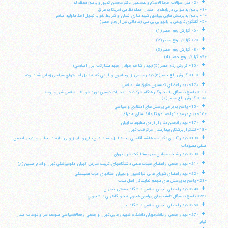
+
«2» متن سؤالات حجة الاسلام والمسلمين دكتر محسن كديور و پاسخ معظم له
«3» پاسخ به سؤالي در رابطه با احتمال حمله نظامي آمريكا به عراق
«4» پاسخ به پرسش هايي پيرامون شبيه سازي انسان، و شرايط لغو يا تبديل احكاماوليه اسلام
«5» گفتگوي تاريخي با راديو بي بي سي (ساعاتي قبل از رفع حصر)
+
«6» گزارش رفع حصر (1)
+
«7» گزارش رفع حصر (2)
+
«8» گزارش رفع حصر (3)
«9» گزارش رفع حصر (4)
+
«10» گزارش رفع حصر (5) (ديدار شاخه جوانان جبهه مشاركت ايران اسلامي)
+
«11» گزارش رفع حصر(6) ديدار جمعي از روحانيون و افرادي كه به دليل فعاليتهاي سياسي زنداني شده بودند.
+
«12» ديدار اعضاي كميسيون حقوق بشر اسلامي
«13» پاسخ به سؤال يك خبرنگار هنگام شركت در انتخابات دومين دوره شوراهاياسلامي شهر و روستا
«14» گزارش رفع حصر (7)
+
«15» پاسخ به برخي پرسش هاي اعتقادي و سياسي
«16» پيام در مورد تهاجم آمريكا و انگلستان به عراق
+
«17» ديدار انجمن دفاع از آزادي مطبوعات ايران
«18» تشكر از پزشكان بيمارستان مركز قلب تهران
+
«19» ديدار آقايان دكتر سيدهاشم آقاجري، احمد قابل، عمادالدين باقي و عليمزروعي نماينده مجلس و رئيس انجمن
صنفي مطبوعات
+
«20» ديدار شاخه جوانان جبهه مشاركت شرق تهران
+
«21» ديدار جمعي از اعضاي هيئت علمي دانشگاههاي: تربيت مدرس، تهران، علومپزشكي تهران و امام حسين (ع)
+
«22» ديدار اعضاي شوراي عالي، فراكسيون و دبيران استانهاي حزب همبستگي
«23» پاسخ به پرسش هاي مجمع نمايندگان اهل سنت
+
«24» ديدار اعضاي انجمن اسلامي دانشگاه صنعتي اصفهان
«25» پاسخ به سؤال دانشجويان پيرامون هجوم به خوابگاههاي دانشجويي
+
«26» ديدار اعضاي انجمن اسلامي دانشگاه تبريز
+
«27» ديدار جمعي از دانشجويان دانشگاه شهيد رجايي تهران و جمعي از فعالانسياسي صومعه سرا و فومنات استان
گيلان