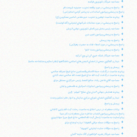
+
مصاحبه خبرنگار تلويزيون فرانسه
+
پاسخ به پرسشي در مورد واقعه تخريب حسينيه شريعت قم
پاسخ به پرسشي پيرامون اسائه ادب به پيامبر گرامي اسلام (ص)
+
پيام به مناسبت توهين و تخريب حرم مقدس امامين عسكريين (ع)
+
پاسخ به پرسشي در مورد معاملات شركتهاي اينترنتي (گلدكوئست)
+
مصاحبه رئيس بخش بين الملل تلويزيون دولتي اتريش
+
پاسخ به پرسشي پيرامون تغيير دين
+
پاسخ به چند پرسش
پاسخ به پرسشي در مورد اعطاء فدك به حضرت زهرا(س)
+
پاسخ به پرسشي پيرامون بحث "غلو"
+
مصاحبه خبرنگار شبكه خبري "ان تي وي" تركيه
+
ديدار و گفتگوي جمعي از اعضاي انجمن هاي اسلامي دانشگاهها (دفتر تحكيم وحدتشاخه علامه)
+
پرسش و پاسخ:
پيام به مناسبت درگذشت حجة الاسلام والمسلمين حاج شيخ نصرالله صالحي
پيام به مناسبت درگذشت آيت الله حاج شيخ نعمت الله صالحي نجف آبادي
+
مصاحبه آقاي فاضل رشاد صالح النعمة رئيس خبرگزاري مستقل عراق
+
پاسخ به پرسشي پيرامون تجاوزات اسرائيل به فلسطين و لبنان
+
پيام به همايش جهاني "اديان براي صلح" كيوتو - ژاپن
+
ديدار و گفتگوي اعضاي شوراي مركزي سازمان و ادوار دفتر تحكيم وحدت
+
پرسش و پاسخ:
+
بيانات معظم له در درس اخلاق به مناسبت رحلت آيت الله يثربي كاشاني
پاسخ به پرسشي پيرامون انتساب مناظره ميان معظم له و دكتر سينا
پيام تسليت به مناسبت ارتحال آيت الله العظمي حاج شيخ ميرزا جوادتبريزي
+
پاسخ به سؤالات مجله عراقي "قطوف" درباره اوضاع عراق
+
پاسخ به سؤالات سايت اينترنتي "شهروند"
+
مصاحبه خبرنگار نشريه "فرانكفورتر آلگ ماينه" آلمان