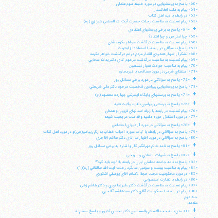
«60» پاسخ به پرسشهايي در مورد خليفه سوم عثمان
«61» پيام به ملت افغانستان
«62» در رابطه با ديه اهل كتاب
«63» پيام تسليت به مناسبت رحلت حضرت آيت الله العظمي شيرازي (ره)
+
«64» پاسخ به برخي پرسشهاي اعتقادي
«65» چرا اعتراض و چرا انتقاد؟
«66» پيام تسليت به مناسبت درگذشت خواهر مكرمه شان
«67» پاسخ به سؤالي در رابطه با استفاده از اينترنت
«68» تشكر از اظهار همدردي اقشار مردم در غم درگذشت خواهر مكرمه
«69» پيام تسليت به مناسبت درگذشت مرحوم آقاي دكتر يدالله سحابي
«70» پيام به مناسبت حوادث غمبار فلسطين
«71» استفتاي شرعي در مورد مصافحه با غيرمحارم
+
«72» پاسخ به سؤالاتي در مورد برخي مسائل روز
«73» پاسخ به پرسشهايي پيرامون شخصيت مرحوم دكتر علي شريعتي
+
«74» پاسخ به پرسشهاي پايگاه اينترنتي چهارده معصوم (ع)
+
«75» پاسخ به پرسشي پيرامون نظريه ولايت فقيه
«76» پيام تسليت در رابطه با زلزله استانهاي قزوين و همدان
«77» در مورد استقلال حوزه علميه و قداست مرجعيت شيعه
+
«78» پاسخ به سؤالاتي در مورد آزاديهاي اجتماعي
«79» پاسخ به سؤالاتي در رابطه با آيات سوره احزاب خطاب به زنان پيامبر(ص)و در مورد اهل كتاب
«80» پاسخ به سؤالاتي در مورد اظهارات آقاي دكتر هاشم آقاجري
+
«81» پاسخ به نامه خانم مهرانگيز كار و اشاره به برخي مسائل روز
+
«82» پاسخ به شبهات اعتقادي و تاريخي
«83» پاسخ به نامه جامعه معلمان ايران در رابطه با: "چه بايد كرد؟"
«84» پيام به مناسبت بيست و سومين سالگرد رحلت آيت الله طالقاني (ره)(1)
«85» در مورد محكوميت مجدد حجة الاسلام آقاي يوسفي اشكوري
«86» در رابطه با نظارت استصوابي
«87» پيام تسليت به مناسبت درگذشت دكتر عليرضا نوري و دكتر هاشم زهي
«88» پيام در رابطه با محكوميت آقاي دكتر سيدهاشم آقاجري
جلد دوم
مقدمه:
+
«1» متن نامه حجة الاسلام والمسلمين دكتر محسن كديور و پاسخ معظم له