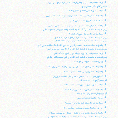
+
بيانات معظم له در ديدار جمعي از علاقه مندان مرحوم مهندس بازرگان
سخنان آقاي دكتر ابراهيم يزدي:
+
ديدار اعضاي انجمن دفاع از حقوق زندانيان
+
پاسخ به پرسش هايي به مناسبت سالروز پيروزي انقلاب اسلامي ايران
+
مصاحبه خبرنگار روزنامه "مانيچي" ژاپن
+
واكنش به فتواي مفتي سعودي مبني بر انهدام اماكن مقدس شيعيان
پيام تسليت به مناسبت درگذشت حجة الاسلام والمسلمين سيد محمود مطلبي
+
مصاحبه خبرنگار سايت خبري "روزآنلاين"
پيام تسليت به مناسبت درگذشت مرحوم آقاي فخرالدين حجازي
پيام تسليت به مناسبت درگذشت همسر مرحوم آيت الله طالقاني
+
پاسخ به سؤالات مهندس مصطفي ايزدي پيرامون خاطرات آيت الله مهدوي كني
پيام تسليت به مناسبت درگذشت آيت الله حاج آقا حسن طباطبايي قمي
+
بيانات معظم له در ابتداي درس اخلاق پيرامون حادثه سامرا
پيام تسليت به مناسبت درگذشت آيت الله حاج شيخ محمد فاضل لنكراني
+
پيام به نشست مطبوعاتي حق صلح
+
پاسخ به پرسش هاي خبرنگار "بي بي سي" در مورد مسائل روز ايران
+
پاسخ به پرسشي پيرامون حكم سنگسار در اسلام
+
گفتگوي آقاي عمادالدين باقي با حضرت آيت الله منتظري (1)
گزارش برگزاري نماز عيد سعيد فطر
+
ديدار اعضاي شوراي مركزي ادوار تحكيم وحدت
+
پاسخ به پرسش هاي سايت خبري "روزآنلاين"
گزارش ديدار مجمع زنان اصلاح طلب
+
سخنان خانم دكتر زهرا شجاعي:
+
مصاحبه خبرنگار هفته نامه ايتاليايي "اسپرسو"
+
گزارش ديدار ياران مرحوم مهندس مهدي بازرگان
+
پاسخ به پرسش هاي خانم درخشش (خبرنگار ايراني مقيم آمريكا)
پيام تسليت به مناسبت درگذشت آيت الله حاج شيخ محمد رضا توسلي