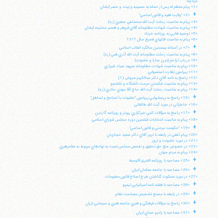
ديباچه:
«1» پيام معظم له پس از حمله به حسينيه و بيت، و حصر ايشان
+
«2» "ولايت فقيه و قانون اساسي"
«3» پيام به مناسبت رحلت آيت الله محمدتقي جعفري (ره)
«4» پيام به مناسبت شهادت مظلومانه آقاي فروهر و همسر محترمه ايشان
«5» توصيه هايي به روزنامه خرداد
«6» پيام به مناسبت قتلهاي فجيع سال 1377
+
«7» در آستانه بيستمين سالگرد انقلاب اسلامي
«8» پيام به مناسبت رحلت مظلومانه آيت الله آذري قمي (ره)
«9» در باب تزاحم (دين، مدارا و خشونت)
«10» پيام به مناسبت شهادت مظلومانه سپهبد صياد شيرازي
«11» پيرامون نظارت استصوابي
«12» پاسخ به نامه آقاي دكتر عبدالكريم سروش (1)
«13» پيام به مناسبت شكستن حرمت دانشگاه و دانشجو
«14» پپام به مناسبت رحلت آيت الله حاج آقا مهدي حائري (ره)
+
«15» پاسخ به پرسشهايي پيرامون "خشونت يا تسامح و تساهل"
«16» خاطراتي در مورد آيت الله طالقاني
+
«17» پاسخ به سؤالات كتبي خبرگزاري رويتر و روزنامه گاردين
«18» پيام به مناسبت انتخابات ششمين دوره مجلس شوراي اسلامي
+
«19» "حكومت مردمي و قانون اساسي"
«20» پيام تلفني در رابطه با ترور آقاي دكتر سعيد حجاريان
«21» در مورد خشونت و ترور
«22» در خصوص منع حق تحقيق و تفحص مجلس نسبت به نهادهاي مربوط به مقامرهبري
«24» پيام به مردم جهان
+
«25» مصاحبه با روزنامه الشرق الاوسط
+
«26» مصاحبه با جامعه معلمان ايران
«27» در مورد مسكوت گذاشتن طرح اصلاح قانون مطبوعات
+
«28» مصاحبه با هفته نامه اسپانيايي تيمپو
+
«29» در رابطه با مجمع تشخيص مصلحت نظام
+
«30» پاسخ به سؤالات فرهنگي و هنري جامعه هنري و سينمايي ايران
+
«31» مصاحبه با راديو صداي ايران