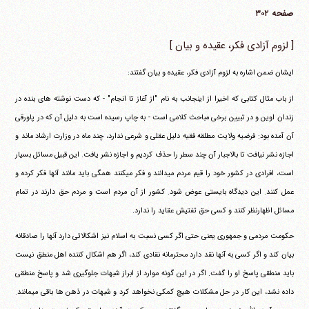
صفحه ۳۰۲
[ لزوم آزادی فکر، عقیده و بیان ]
ایشان ضمن اشاره به لزوم آزادی فکر، عقیده و بیان گفتند:
از باب مثال کتابی که اخیرا از اینجانب به نام "از آغاز تا انجام" - که دست نوشته های بنده در
زندان اوین و در تبیین برخی مباحث کلامی است - به چاپ رسیده است به دلیل آن که در پاورقی
آن آمده بود: فرضیه ولایت مطلقه فقیه دلیل عقلی و شرعی ندارد، چند ماه در وزارت ارشاد ماند و
اجازه نشر نیافت تا بالاجبار آن چند سطر را حذف کردیم و اجازه نشر یافت. این قبیل مسائل بسیار
است، افرادی در کشور خود را قیم مردم می‎دانند و فکر می‎کنند همگی باید مانند آنها فکر کرده و
عمل کنند. این دیدگاه بایستی عوض شود. کشور از آن مردم است و مردم حق دارند در تمام
مسائل اظهارنظر کنند و کسی حق تفتیش عقاید را ندارد.
حکومت مردمی و جمهوری یعنی حتی اگر کسی نسبت به اسلام نیز اشکالاتی دارد آنها را صادقانه
بیان کند و اگر کسی به آنها نقد دارد محترمانه نقادی کند، اگر هم اشکال کننده اهل منطق نیست
باید منطقی پاسخ او را گفت. اگر در این گونه موارد از ابراز شبهات جلوگیری شد و پاسخ منطقی
داده نشد، این کار در حل مشکلات هیچ کمکی نخواهد کرد و شبهات در ذهن ها باقی می‎مانند.