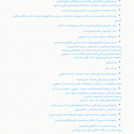
+
توصيه هايي به دانشمندان، نوانديشان و پژوهشگران علوم اسلامي
پيام تسليت به مناسبت درگذشت حجة الاسلام والمسلمين آقاي مسافري
+
بيانات معظم له در ابتداي درس اخلاق پيرامون مسائل غزه
+
ديدار اقشار مختلف مردم نجف آباد با معظم له در اعتراض به برخورد دادگاهويژه روحانيت با حجة الاسلام آقاي
قيصري
+
ديدار جمعي از دوستان و ياران زنده ياد مرحوم مهندس بازرگان
+
ديدار دانشجويان دفتر تحكيم وحدت
+
ديدار اقشار مختلف مردم در روز 22 بهمن
+
ديدار جمعي از خانم هاي فعال در امور سياسي، فرهنگي و اجتماعي
پيام تسليت به مناسبت رحلت همسر حضرت امام خميني؛
پيام تسليت به مناسبت ارتحال حضرت آيت الله العظمي بهجت؛
پاسخ به پرسشي پيرامون كانديداهاي انتخابات رياست جمهوري
پاسخ به دو پرسش پيرامون رعايت قوانين انتخابات
+
پرسش اول:
+
پرسش دوم:
+
پيام معظم له پيرامون دهمين دوره انتخابات رياست جمهوري
+
پاسخ به پرسش هاي خبرنگار صداي آمريكا
بيانات معظم له پس از شركت در انتخابات دهمين دوره رياست جمهوري
+
پيام در رابطه با نتايج انتخابات رياست جمهوري و حوادث پس از آن
پيام در اعتراض به عملكرد نامناسب مسئولان و سركوب مردم
پاسخ به نامه فرزند دكتر سعيد حجاريان
نامه تظلم خواهي فرزند دكتر سعيد حجاريان:
+
پاسخ هاي به پرسش هاي حجة الاسلام والمسلمين دكتر محسن كديور
پيام در اعتراض به كشتار مسلمانان در كشور چين
+
اعتراض به توهين و مزاحمت براي حجج اسلام والمسلمين كروبي و نوري
+
پاسخ به نامه جمعي از نخبگان و شخصيت هاي فرهنگي و سياسي
+
پيام در اعتراض به دادگاههاي فرمايشي
پيام به مناسبت درگذشت آقاي حاج حسن مهرآبادي