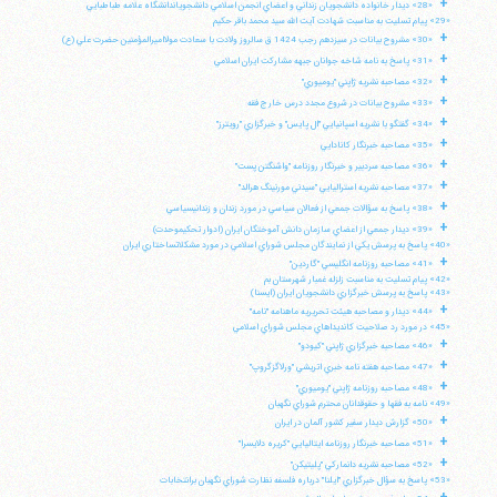
+
«28» ديدار خانواده دانشجويان زنداني و اعضاي انجمن اسلامي دانشجوياندانشگاه علامه طباطبايي
«29» پيام تسليت به مناسبت شهادت آيت الله سيد محمد باقر حكيم
+
«30» مشروح بيانات در سيزدهم رجب 1424 ق سالروز ولادت با سعادت مولااميرالمؤمنين حضرت علي (ع)
+
«31» پاسخ به نامه شاخه جوانان جبهه مشاركت ايران اسلامي
+
«32» مصاحبه نشريه ژاپني "يوميوري"
+
«33» مشروح بيانات در شروع مجدد درس خارج فقه
+
«34» گفتگو با نشريه اسپانيايي "ال پايس" و خبرگزاري "رويترز"
+
«35» مصاحبه خبرنگار كانادايي
+
«36» مصاحبه سردبير و خبرنگار روزنامه "واشنگتن پست"
+
«37» مصاحبه نشريه استراليايي "سيدني مورنينگ هرالد"
+
«38» پاسخ به سؤالات جمعي از فعالان سياسي در مورد زندان و زندانيسياسي
+
«39» ديدار جمعي از اعضاي سازمان دانش آموختگان ايران (ادوار تحكيموحدت)
«40» پاسخ به پرسش يكي از نمايندگان مجلس شوراي اسلامي در مورد مشكلاتساختاري ايران
+
«41» مصاحبه روزنامه انگليسي "گاردين"
«42» پيام تسليت به مناسبت زلزله غمبار شهرستان بم
«43» پاسخ به پرسش خبرگزاري دانشجويان ايران (ايسنا)
+
«44» ديدار و مصاحبه هيئت تحريريه ماهنامه "نامه"
«45» در مورد رد صلاحيت كانديداهاي مجلس شوراي اسلامي
+
«46» مصاحبه خبرگزاري ژاپني "كيودو"
+
«47» مصاحبه هفته نامه خبري اتريشي "ورلاگزگروپ"
+
«48» مصاحبه روزنامه ژاپني "يوميوري"
«49» نامه به فقها و حقوقدانان محترم شوراي نگهبان
آیت‌الله منتظری
+
وب سایت رسمی آیت‌الله منتظری
«50» گزارش ديدار سفير كشور آلمان در ايران
ایران
،
قم
،
میدان مصلّی، بلوار شهید محمّد منتظری، كوچه
+
«51» مصاحبه خبرنگار روزنامه ايتاليايي "كريره دلايسرا"
شماره ٨
کد پستی: 3713744381
+
«52» مصاحبه نشريه دانماركي "پليتيكن"
«53» پاسخ به سؤال خبرگزاري "ايلنا" درباره فلسفه نظارت شوراي نگهبان برانتخابات