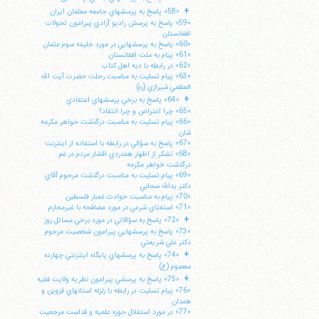
+
«58» پاسخ به پرسشهاي جامعه معلمان ايران
«59» پاسخ به پرسش راديو آزادي پيرامون تحولات
افغانستان
«60» پاسخ به پرسشهايي در مورد خليفه سوم عثمان
«61» پيام به ملت افغانستان
«62» در رابطه با ديه اهل كتاب
«63» پيام تسليت به مناسبت رحلت حضرت آيت الله
العظمي شيرازي (ره)
+
«64» پاسخ به برخي پرسشهاي اعتقادي
«65» چرا اعتراض و چرا انتقاد؟
«66» پيام تسليت به مناسبت درگذشت خواهر مكرمه
شان
«67» پاسخ به سؤالي در رابطه با استفاده از اينترنت
«68» تشكر از اظهار همدردي اقشار مردم در غم
درگذشت خواهر مكرمه
«69» پيام تسليت به مناسبت درگذشت مرحوم آقاي
دكتر يدالله سحابي
«70» پيام به مناسبت حوادث غمبار فلسطين
«71» استفتاي شرعي در مورد مصافحه با غيرمحارم
+
«72» پاسخ به سؤالاتي در مورد برخي مسائل روز
«73» پاسخ به پرسشهايي پيرامون شخصيت مرحوم
دكتر علي شريعتي
+
«74» پاسخ به پرسشهاي پايگاه اينترنتي چهارده
معصوم (ع)
+
«75» پاسخ به پرسشي پيرامون نظريه ولايت فقيه
«76» پيام تسليت در رابطه با زلزله استانهاي قزوين و
همدان
«77» در مورد استقلال حوزه علميه و قداست مرجعيت