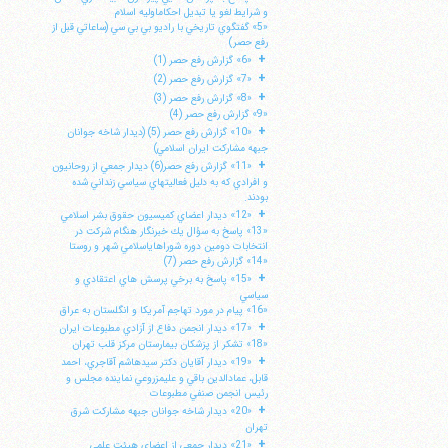
و شرايط لغو يا تبديل احكاماوليه اسلام
«5» گفتگوي تاريخي با راديو بي بي سي (ساعاتي قبل از
رفع حصر)
+
«6» گزارش رفع حصر (1)
+
«7» گزارش رفع حصر (2)
+
«8» گزارش رفع حصر (3)
«9» گزارش رفع حصر (4)
+
«10» گزارش رفع حصر (5) (ديدار شاخه جوانان
جبهه مشاركت ايران اسلامي)
+
«11» گزارش رفع حصر(6) ديدار جمعي از روحانيون
و افرادي كه به دليل فعاليتهاي سياسي زنداني شده
بودند.
+
«12» ديدار اعضاي كميسيون حقوق بشر اسلامي
«13» پاسخ به سؤال يك خبرنگار هنگام شركت در
انتخابات دومين دوره شوراهاياسلامي شهر و روستا
«14» گزارش رفع حصر (7)
+
«15» پاسخ به برخي پرسش هاي اعتقادي و
سياسي
«16» پيام در مورد تهاجم آمريكا و انگلستان به عراق
+
«17» ديدار انجمن دفاع از آزادي مطبوعات ايران
«18» تشكر از پزشكان بيمارستان مركز قلب تهران
+
«19» ديدار آقايان دكتر سيدهاشم آقاجري، احمد
قابل، عمادالدين باقي و عليمزروعي نماينده مجلس و
رئيس انجمن صنفي مطبوعات
+
«20» ديدار شاخه جوانان جبهه مشاركت شرق
تهران
+
«21» ديدار جمعي از اعضاي هيئت علمي