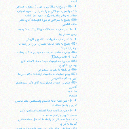
شيعه
+
«78» پاسخ به سؤالاتي در مورد آزاديهاي اجتماعي
«79» پاسخ به سؤالاتي در رابطه با آيات سوره احزاب
خطاب به زنان پيامبر(ص)و در مورد اهل كتاب
«80» پاسخ به سؤالاتي در مورد اظهارات آقاي دكتر
هاشم آقاجري
+
«81» پاسخ به نامه خانم مهرانگيز كار و اشاره به
برخي مسائل روز
+
«82» پاسخ به شبهات اعتقادي و تاريخي
«83» پاسخ به نامه جامعه معلمان ايران در رابطه با:
"چه بايد كرد؟"
«84» پيام به مناسبت بيست و سومين سالگرد رحلت
آيت الله طالقاني (ره)(1)
«85» در مورد محكوميت مجدد حجة الاسلام آقاي
يوسفي اشكوري
«86» در رابطه با نظارت استصوابي
«87» پيام تسليت به مناسبت درگذشت دكتر عليرضا
نوري و دكتر هاشم زهي
«88» پيام در رابطه با محكوميت آقاي دكتر سيدهاشم
آقاجري
جلد دوم
مقدمه:
+
«1» متن نامه حجة الاسلام والمسلمين دكتر محسن
كديور و پاسخ معظم له
+
«2» متن سؤالات حجة الاسلام والمسلمين دكتر
محسن كديور و پاسخ معظم له
«3» پاسخ به سؤالي در رابطه با احتمال حمله نظامي
آمريكا به عراق
«4» پاسخ به پرسش هايي پيرامون شبيه سازي انسان،