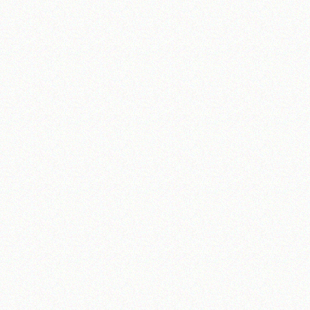
آیت‌الله منتظری
وب سایت رسمی آیت‌الله منتظری
یران
،
قم
،
میدان مصلّی، بلوار شهید محمّد منتظری، كوچه شماره ٨
کد پستی: 3713744381