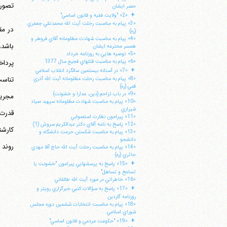
تصور 
حصر ايشان
+
«2» "ولايت فقيه و قانون اساسي"
«3» پيام به مناسبت رحلت آيت الله محمدتقي جعفري
در مق
(ره)
«4» پيام به مناسبت شهادت مظلومانه آقاي فروهر و
باشد،
همسر محترمه ايشان
«5» توصيه هايي به روزنامه خرداد
«6» پيام به مناسبت قتلهاي فجيع سال 1377
+
«7» در آستانه بيستمين سالگرد انقلاب اسلامي
تناسب
«8» پيام به مناسبت رحلت مظلومانه آيت الله آذري
قمي (ره)
«9» در باب تزاحم (دين، مدارا و خشونت)
مجریه
«10» پيام به مناسبت شهادت مظلومانه سپهبد صياد
شيرازي
قدرت 
«11» پيرامون نظارت استصوابي
«12» پاسخ به نامه آقاي دكتر عبدالكريم سروش (1)
کارشن
«13» پيام به مناسبت شكستن حرمت دانشگاه و
دانشجو
روند 
«14» پپام به مناسبت رحلت آيت الله حاج آقا مهدي
حائري (ره)
+
«15» پاسخ به پرسشهايي پيرامون "خشونت يا
تسامح و تساهل"
«16» خاطراتي در مورد آيت الله طالقاني
+
«17» پاسخ به سؤالات كتبي خبرگزاري رويتر و
روزنامه گاردين
«18» پيام به مناسبت انتخابات ششمين دوره مجلس
شوراي اسلامي
+
«19» "حكومت مردمي و قانون اساسي"