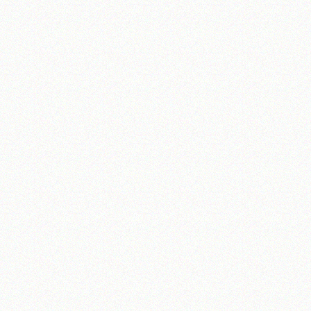
تلفن 37740011-25-98+ تا 14
فکس
37740015-25-98+