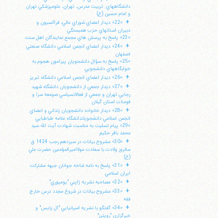
دانشگاههاي: تربيت مدرس، تهران، علومپزشكي تهران
و امام حسين (ع)
+
«22» ديدار اعضاي شوراي عالي، فراكسيون و
دبيران استانهاي حزب همبستگي
«23» پاسخ به پرسش هاي مجمع نمايندگان اهل سنت
+
«24» ديدار اعضاي انجمن اسلامي دانشگاه صنعتي
اصفهان
«25» پاسخ به سؤال دانشجويان پيرامون هجوم به
خوابگاههاي دانشجويي
+
«26» ديدار اعضاي انجمن اسلامي دانشگاه تبريز
+
«27» ديدار جمعي از دانشجويان دانشگاه شهيد
رجايي تهران و جمعي از فعالانسياسي صومعه سرا و
فومنات استان گيلان
+
«28» ديدار خانواده دانشجويان زنداني و اعضاي
انجمن اسلامي دانشجوياندانشگاه علامه طباطبايي
«29» پيام تسليت به مناسبت شهادت آيت الله سيد
محمد باقر حكيم
+
«30» مشروح بيانات در سيزدهم رجب 1424 ق
سالروز ولادت با سعادت مولااميرالمؤمنين حضرت علي
(ع)
+
«31» پاسخ به نامه شاخه جوانان جبهه مشاركت
ايران اسلامي
+
«32» مصاحبه نشريه ژاپني "يوميوري"
+
«33» مشروح بيانات در شروع مجدد درس خارج
فقه
+
«34» گفتگو با نشريه اسپانيايي "ال پايس" و
خبرگزاري "رويترز"