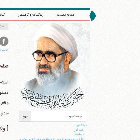
صفحه نخست
زندگینامه و گاهشمار
کتاب
صف
حالت م
صفحه 
اسلام
خداوند مرا کف
دیدگاهها
[ ول
جلد اول
ديباچه:
«1» پيام معظم له پس از حمله به حسينيه و بيت، و