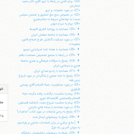
«20» پيام تلفني در رابطه با ترور آقاي دكتر سعيد
حجاريان
«21» در مورد خشونت و ترور
«22» در خصوص منع حق تحقيق و تفحص مجلس
نسبت به نهادهاي مربوط به مقامرهبري
«24» پيام به مردم جهان
+
«25» مصاحبه با روزنامه الشرق الاوسط
+
«26» مصاحبه با جامعه معلمان ايران
«27» در مورد مسكوت گذاشتن طرح اصلاح قانون
مطبوعات
+
«28» مصاحبه با هفته نامه اسپانيايي تيمپو
+
«29» در رابطه با مجمع تشخيص مصلحت نظام
+
«30» پاسخ به سؤالات فرهنگي و هنري جامعه
هنري و سينمايي ايران
+
«31» مصاحبه با راديو صداي ايران
«32» پاسخ به نامه جمعي از شاگردان در مورد شروع
درس فقه
«33» در مورد محكوميت حجة الاسلام آقاي يوسفي
ناو
اشكوري
«34» پيام به مناسبت درگذشت والده مكرمه حجة
الاسلام والمسلمين آقايعبدالله نوري
جل
«35» پيام به مناسبت شروع مجدد انتفاضه فلسطين
«36» در مورد مصاحبه با رسانه هاي خارجي
«37» پاسخ به برخي شايعات در مورد كتاب "خاطرات"
با 
+
«38» پاسخ به پرسشهاي ارسال شده
+
[ مانع تراشي در برابر اصلاحات خاتمي و رفراندوم
به عنوان آخرين راه حل]
+
«39» پاسخ به پرسشهاي دانشجويان دانشگاه