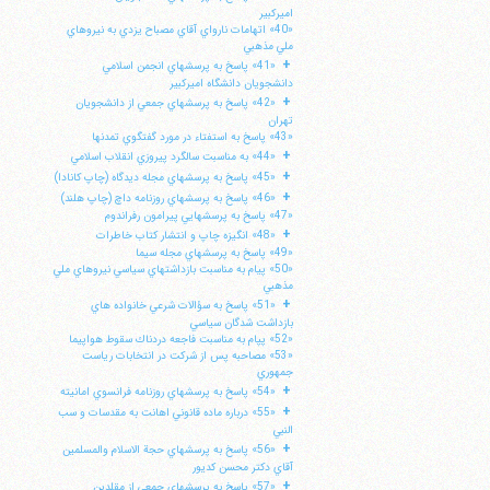
اميركبير
«40» اتهامات نارواي آقاي مصباح يزدي به نيروهاي
ملي مذهبي
+
«41» پاسخ به پرسشهاي انجمن اسلامي
دانشجويان دانشگاه اميركبير
+
«42» پاسخ به پرسشهاي جمعي از دانشجويان
تهران
«43» پاسخ به استفتاء در مورد گفتگوي تمدنها
+
«44» به مناسبت سالگرد پيروزي انقلاب اسلامي
+
«45» پاسخ به پرسشهاي مجله ديدگاه (چاپ كانادا)
+
«46» پاسخ به پرسشهاي روزنامه داچ (چاپ هلند)
«47» پاسخ به پرسشهايي پيرامون رفراندوم
+
«48» انگيزه چاپ و انتشار كتاب خاطرات
«49» پاسخ به پرسشهاي مجله سيما
«50» پيام به مناسبت بازداشتهاي سياسي نيروهاي ملي
مذهبي
+
«51» پاسخ به سؤالات شرعي خانواده هاي
ا
بازداشت شدگان سياسي
«52» پپام به مناسبت فاجعه دردناك سقوط هواپيما
«53» مصاحبه پس از شركت در انتخابات رياست
جمهوري
+
«54» پاسخ به پرسشهاي روزنامه فرانسوي امانيته
+
«55» درباره ماده قانوني اهانت به مقدسات و سب
النبي
+
«56» پاسخ به پرسشهاي حجة الاسلام والمسلمين
آقاي دكتر محسن كديور
+
«57» پاسخ به پرسشهاي جمعي از مقلدين