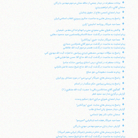
+
بيانات معظم له در ديدار جمعي از علاقه مندان مرحوم مهندس بازرگان
سخنان آقاي دكتر ابراهيم يزدي:
+
ديدار اعضاي انجمن دفاع از حقوق زندانيان
+
پاسخ به پرسش هايي به مناسبت سالروز پيروزي انقلاب اسلامي ايران
+
مصاحبه خبرنگار روزنامه "مانيچي" ژاپن
+
واكنش به فتواي مفتي سعودي مبني بر انهدام اماكن مقدس شيعيان
پيام تسليت به مناسبت درگذشت حجة الاسلام والمسلمين سيد محمود مطلبي
+
مصاحبه خبرنگار سايت خبري "روزآنلاين"
پيام تسليت به مناسبت درگذشت مرحوم آقاي فخرالدين حجازي
پيام تسليت به مناسبت درگذشت همسر مرحوم آيت الله طالقاني
+
پاسخ به سؤالات مهندس مصطفي ايزدي پيرامون خاطرات آيت الله مهدوي كني
پيام تسليت به مناسبت درگذشت آيت الله حاج آقا حسن طباطبايي قمي
+
بيانات معظم له در ابتداي درس اخلاق پيرامون حادثه سامرا
پيام تسليت به مناسبت درگذشت آيت الله حاج شيخ محمد فاضل لنكراني
+
پيام به نشست مطبوعاتي حق صلح
+
پاسخ به پرسش هاي خبرنگار "بي بي سي" در مورد مسائل روز ايران
+
پاسخ به پرسشي پيرامون حكم سنگسار در اسلام
+
گفتگوي آقاي عمادالدين باقي با حضرت آيت الله منتظري (1)
گزارش برگزاري نماز عيد سعيد فطر
+
ديدار اعضاي شوراي مركزي ادوار تحكيم وحدت
+
پاسخ به پرسش هاي سايت خبري "روزآنلاين"
گزارش ديدار مجمع زنان اصلاح طلب
+
سخنان خانم دكتر زهرا شجاعي:
+
مصاحبه خبرنگار هفته نامه ايتاليايي "اسپرسو"
+
گزارش ديدار ياران مرحوم مهندس مهدي بازرگان
+
پاسخ به پرسش هاي خانم درخشش (خبرنگار ايراني مقيم آمريكا)
پيام تسليت به مناسبت درگذشت آيت الله حاج شيخ محمد رضا توسلي