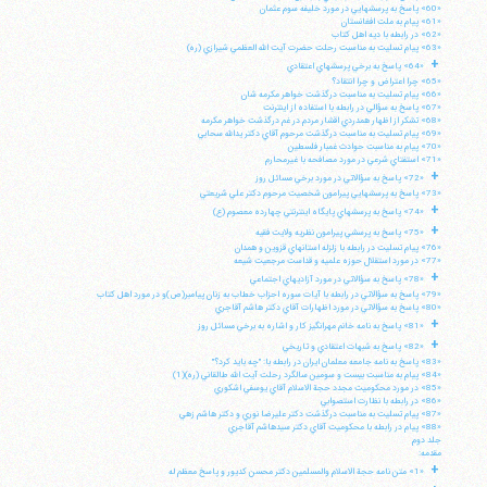
«60» پاسخ به پرسشهايي در مورد خليفه سوم عثمان
«61» پيام به ملت افغانستان
«62» در رابطه با ديه اهل كتاب
«63» پيام تسليت به مناسبت رحلت حضرت آيت الله العظمي شيرازي (ره)
+
«64» پاسخ به برخي پرسشهاي اعتقادي
«65» چرا اعتراض و چرا انتقاد؟
«66» پيام تسليت به مناسبت درگذشت خواهر مكرمه شان
«67» پاسخ به سؤالي در رابطه با استفاده از اينترنت
«68» تشكر از اظهار همدردي اقشار مردم در غم درگذشت خواهر مكرمه
«69» پيام تسليت به مناسبت درگذشت مرحوم آقاي دكتر يدالله سحابي
«70» پيام به مناسبت حوادث غمبار فلسطين
«71» استفتاي شرعي در مورد مصافحه با غيرمحارم
+
«72» پاسخ به سؤالاتي در مورد برخي مسائل روز
«73» پاسخ به پرسشهايي پيرامون شخصيت مرحوم دكتر علي شريعتي
+
«74» پاسخ به پرسشهاي پايگاه اينترنتي چهارده معصوم (ع)
+
«75» پاسخ به پرسشي پيرامون نظريه ولايت فقيه
«76» پيام تسليت در رابطه با زلزله استانهاي قزوين و همدان
«77» در مورد استقلال حوزه علميه و قداست مرجعيت شيعه
+
«78» پاسخ به سؤالاتي در مورد آزاديهاي اجتماعي
«79» پاسخ به سؤالاتي در رابطه با آيات سوره احزاب خطاب به زنان پيامبر(ص)و در مورد اهل كتاب
«80» پاسخ به سؤالاتي در مورد اظهارات آقاي دكتر هاشم آقاجري
+
«81» پاسخ به نامه خانم مهرانگيز كار و اشاره به برخي مسائل روز
+
«82» پاسخ به شبهات اعتقادي و تاريخي
«83» پاسخ به نامه جامعه معلمان ايران در رابطه با: "چه بايد كرد؟"
«84» پيام به مناسبت بيست و سومين سالگرد رحلت آيت الله طالقاني (ره)(1)
«85» در مورد محكوميت مجدد حجة الاسلام آقاي يوسفي اشكوري
«86» در رابطه با نظارت استصوابي
«87» پيام تسليت به مناسبت درگذشت دكتر عليرضا نوري و دكتر هاشم زهي
«88» پيام در رابطه با محكوميت آقاي دكتر سيدهاشم آقاجري
جلد دوم
مقدمه:
+
«1» متن نامه حجة الاسلام والمسلمين دكتر محسن كديور و پاسخ معظم له