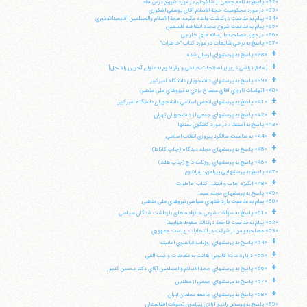
«32» پاسخ به نامه جمعي از شاگردان در مورد شروع درس فقه
«33» در مورد محكوميت حجة الاسلام آقاي يوسفي اشكوري
«34» پيام به مناسبت درگذشت والده مكرمه حجة الاسلام والمسلمين آقايعبدالله نوري
«35» پيام به مناسبت شروع مجدد انتفاضه فلسطين
«36» در مورد مصاحبه با رسانه هاي خارجي
«37» پاسخ به برخي شايعات در مورد كتاب "خاطرات"
+
«38» پاسخ به پرسشهاي ارسال شده
+
[ مانع تراشي در برابر اصلاحات خاتمي و رفراندوم به عنوان آخرين راه حل]
+
«39» پاسخ به پرسشهاي دانشجويان دانشگاه اميركبير
«40» اتهامات نارواي آقاي مصباح يزدي به نيروهاي ملي مذهبي
+
«41» پاسخ به پرسشهاي انجمن اسلامي دانشجويان دانشگاه اميركبير
+
«42» پاسخ به پرسشهاي جمعي از دانشجويان تهران
«43» پاسخ به استفتاء در مورد گفتگوي تمدنها
+
«44» به مناسبت سالگرد پيروزي انقلاب اسلامي
+
«45» پاسخ به پرسشهاي مجله ديدگاه (چاپ كانادا)
+
«46» پاسخ به پرسشهاي روزنامه داچ (چاپ هلند)
«47» پاسخ به پرسشهايي پيرامون رفراندوم
+
«48» انگيزه چاپ و انتشار كتاب خاطرات
«49» پاسخ به پرسشهاي مجله سيما
«50» پيام به مناسبت بازداشتهاي سياسي نيروهاي ملي مذهبي
+
«51» پاسخ به سؤالات شرعي خانواده هاي بازداشت شدگان سياسي
«52» پپام به مناسبت فاجعه دردناك سقوط هواپيما
«53» مصاحبه پس از شركت در انتخابات رياست جمهوري
+
«54» پاسخ به پرسشهاي روزنامه فرانسوي امانيته
+
«55» درباره ماده قانوني اهانت به مقدسات و سب النبي
+
«56» پاسخ به پرسشهاي حجة الاسلام والمسلمين آقاي دكتر محسن كديور
+
«57» پاسخ به پرسشهاي جمعي از مقلدين
+
«58» پاسخ به پرسشهاي جامعه معلمان ايران
«59» پاسخ به پرسش راديو آزادي پيرامون تحولات افغانستان