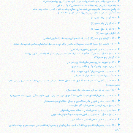
+
«2» متن سؤالات حجة الاسلام والمسلمين دكتر محسن كديور و پاسخ معظم له
«3» پاسخ به سؤالي در رابطه با احتمال حمله نظامي آمريكا به عراق
«4» پاسخ به پرسش هايي پيرامون شبيه سازي انسان، و شرايط لغو يا تبديل احكاماوليه اسلام
«5» گفتگوي تاريخي با راديو بي بي سي (ساعاتي قبل از رفع حصر)
+
«6» گزارش رفع حصر (1)
+
«7» گزارش رفع حصر (2)
+
«8» گزارش رفع حصر (3)
«9» گزارش رفع حصر (4)
+
«10» گزارش رفع حصر (5) (ديدار شاخه جوانان جبهه مشاركت ايران اسلامي)
+
«11» گزارش رفع حصر(6) ديدار جمعي از روحانيون و افرادي كه به دليل فعاليتهاي سياسي زنداني شده بودند.
+
«12» ديدار اعضاي كميسيون حقوق بشر اسلامي
«13» پاسخ به سؤال يك خبرنگار هنگام شركت در انتخابات دومين دوره شوراهاياسلامي شهر و روستا
«14» گزارش رفع حصر (7)
+
«15» پاسخ به برخي پرسش هاي اعتقادي و سياسي
«16» پيام در مورد تهاجم آمريكا و انگلستان به عراق
+
«17» ديدار انجمن دفاع از آزادي مطبوعات ايران
«18» تشكر از پزشكان بيمارستان مركز قلب تهران
+
«19» ديدار آقايان دكتر سيدهاشم آقاجري، احمد قابل، عمادالدين باقي و عليمزروعي نماينده مجلس و رئيس انجمن
صنفي مطبوعات
+
«20» ديدار شاخه جوانان جبهه مشاركت شرق تهران
+
«21» ديدار جمعي از اعضاي هيئت علمي دانشگاههاي: تربيت مدرس، تهران، علومپزشكي تهران و امام حسين (ع)
+
«22» ديدار اعضاي شوراي عالي، فراكسيون و دبيران استانهاي حزب همبستگي
«23» پاسخ به پرسش هاي مجمع نمايندگان اهل سنت
+
«24» ديدار اعضاي انجمن اسلامي دانشگاه صنعتي اصفهان
«25» پاسخ به سؤال دانشجويان پيرامون هجوم به خوابگاههاي دانشجويي
+
«26» ديدار اعضاي انجمن اسلامي دانشگاه تبريز
+
«27» ديدار جمعي از دانشجويان دانشگاه شهيد رجايي تهران و جمعي از فعالانسياسي صومعه سرا و فومنات استان
گيلان