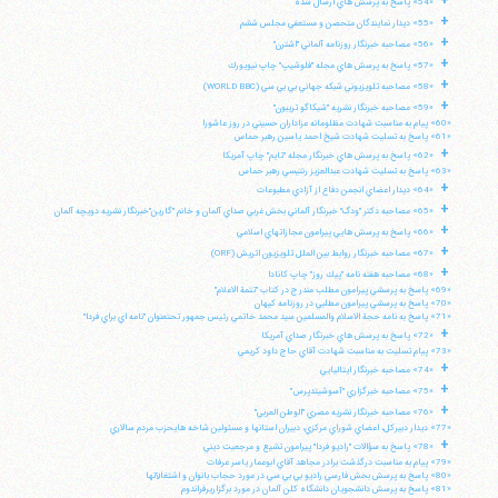
+
«54» پاسخ به پرسش هاي ارسال شده
+
«55» ديدار نمايندگان متحصن و مستعفي مجلس ششم
+
«56» مصاحبه خبرنگار روزنامه آلماني "اشترن"
+
«57» پاسخ به پرسش هاي مجله "فلوشيپ" چاپ نيويورك
+
«58» مصاحبه تلويزيوني شبكه جهاني بي بي سي (WORLD BBC)
+
«59» مصاحبه خبرنگار نشريه "شيكاگو تريبون"
«60» پيام به مناسبت شهادت مظلومانه عزاداران حسيني در روز عاشورا
«61» پاسخ به تسليت شهادت شيخ احمد ياسين رهبر حماس
+
«62» پاسخ به پرسش هاي خبرنگار مجله "تايم" چاپ آمريكا
«63» پاسخ به تسليت شهادت عبدالعزيز رنتيسي رهبر حماس
+
«64» ديدار اعضاي انجمن دفاع از آزادي مطبوعات
+
«65» مصاحبه دكتر "ودگ" خبرنگار آلماني بخش غربي صداي آلمان و خانم "گارين"خبرنگار نشريه دويچه آلمان
+
«66» پاسخ به پرسش هايي پيرامون مجازاتهاي اسلامي
+
«67» مصاحبه خبرنگار روابط بين الملل تلويزيون اتريش (ORF)
+
«68» مصاحبه هفته نامه "پيك روز" چاپ كانادا
«69» پاسخ به پرسشي پيرامون مطلب مندرج در كتاب "تتمة الاعلام"
«70» پاسخ به پرسشي پيرامون مطلبي در روزنامه كيهان
«71» پاسخ به نامه حجة الاسلام والمسلمين سيد محمد خاتمي رئيس جمهور تحتعنوان "نامه اي براي فردا"
+
«72» پاسخ به پرسش هاي خبرنگار صداي آمريكا
«73» پيام تسليت به مناسبت شهادت آقاي حاج داود كريمي
+
«74» مصاحبه خبرنگار ايتاليايي
+
«75» مصاحبه خبرگزاري "آسوشيتدپرس"
+
«76» مصاحبه خبرنگار نشريه مصري "الوطن العربي"
«77» ديدار دبيركل، اعضاي شوراي مركزي، دبيران استانها و مسئولين شاخه هايحزب مردم سالاري
+
«78» پاسخ به سؤالات "راديو فردا" پيرامون تشيع و مرجعيت ديني
«79» پيام به مناسبت درگذشت برادر مجاهد آقاي ابوعمار ياسر عرفات
«80» پاسخ به پرسش بخش فارسي راديو بي بي سي در مورد حجاب بانوان و اشتغالآنها
«81» پاسخ به پرسش دانشجويان دانشگاه كلن آلمان در مورد برگزاريرفراندوم