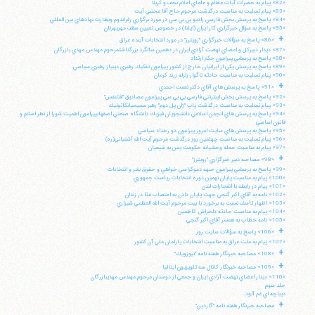
«82» پيام به حضرات آيات عظام و علماي اعلام نجف و كربلا
«83» پيام تسليت به مناسبت درگذشت مرحوم حاج آقا مجتبي آيت
«84» پاسخ به پرسش بخش فارسي راديو بي بي سي در مورد برگزاري رفراندوم ونظارت نهادهاي بين المللي
«85» پاسخ به سؤال خبرگزاري كار ايران (ايلنا) در خصوص تعيين سقف مهريهزنان
+
«86» پاسخ به سؤالات خبرگزاري "رويترز" در مورد انتخابات آينده عراق
«87» ديدار دبيركل و اعضاي نهضت آزادي ايران در دهمين سالگرد بزرگداشتمرحوم مهندس مهدي بازرگان
«88» پاسخ به پرسشي پيرامون حكم ارتداد
«89» پاسخ به پرسش يكي از ايرانيان خارج از كشور پيرامون تفكيك رهبري دينياز رهبري سياسي
«90» پيام تسليت به مناسبت حادثه ناگوار زلزله زرند كرمان
+
«91» پاسخ به پرسش هاي آقاي دكتر نعمت احمدي
«92» پاسخ به پرسش بخش اينترنتي فارسي بي بي سي پيرامون مصاديق "قتلنفس"
«93» پيام تسليت به مناسبت درگذشت پاپ "ژان پل دوم" رهبر مسيحيانكاتوليك
«94» پاسخ به پرسش هاي انجمن اسلامي دانشجويان فيزيك دانشگاه صنعتي اصفهانپيرامون اهميت شورا از نظر اسلام و
قانون اساسي
«95» پاسخ به پرسش هاي سايت امروز پيرامون دو رخداد سياسي
«96» پيام تسليت به مناسبت چهلمين روز درگذشت مرحوم آيت الله آشتياني(ره)
«97» پيام به مناسبت حمله وحشيانه حكومت يمن به شيعيان
+
«98» مصاحبه دبير خبرگزاري "رويترز"
«99» پاسخ به پرسشي پيرامون جبهه دموكراسي خواهي و حقوق بشر و انتخابات
«100» پيام به مناسبت پايان نهمين دوره انتخابات رياست جمهوري
«101» پيام در رابطه با انفجارات لندن
«102» نامه به آقاي اكبر گنجي جهت پايان دادن به اعتصاب غذا در زندان
«103» اظهار تأسف نسبت به برخورد با بيت مرحوم آيت الله العظمي شيرازي
«104» پيام به مناسبت حادثه دلخراش كاظمين
«105» نامه خطاب به همسر آقاي اكبر گنجي
+
«106» پاسخ به سؤالات سايت روز
«107» پيام به ملت عراق به مناسبت انتخابات پارلمان ملي آن كشور
+
«108» مصاحبه خبرنگار هفته نامه "نيوزويك"
+
«109» مصاحبه خبرنگار كانال سه تلويزيون ايتاليا
«110» ديدار اعضاي نهضت آزادي ايران و جمعي از دوستان مرحوم مهندس مهديبازرگان
جلد سوم
ديباچه اي غم آلود:
+
مصاحبه خبرنگار هفته نامه "گاردين"