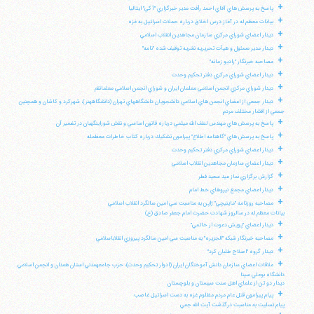
+
پاسخ به پرسش هاي آقاي احمد رأفت مدير خبرگزاري "آكي" ايتاليا
+
بيانات معظم له در آغاز درس اخلاق درباره حملات اسرائيل به غزه
+
ديدار اعضاي شوراي مركزي سازمان مجاهدين انقلاب اسلامي
+
ديدار مدير مسئول و هيأت تحريريه نشريه توقيف شده "نامه"
+
مصاحبه خبرنگار "راديو زمانه"
+
ديدار اعضاي شوراي مركزي دفتر تحكيم وحدت
+
ديدار شوراي مركزي انجمن اسلامي معلمان ايران و شوراي انجمن اسلامي معلمانقم
+
ديدار جمعي از اعضاي انجمن هاي اسلامي دانشجويان دانشگاههاي تهران (دانشگاههنر)، شهركرد و كاشان و همچنين
جمعي از اقشار مختلف مردم
+
پاسخ به پرسش هاي مهندس لطف الله ميثمي درباره قانون اساسي و نقش شوراينگهبان در تفسير آن
+
پاسخ به پرسش هاي "گاهنامه اطلاع" پيرامون تشكيك درباره كتاب خاطرات معظمله
+
ديدار اعضاي شوراي مركزي دفتر تحكيم وحدت
+
ديدار اعضاي سازمان مجاهدين انقلاب اسلامي
+
گزارش برگزاري نماز عيد سعيد فطر
+
ديدار اعضاي مجمع نيروهاي خط امام
+
مصاحبه روزنامه "ماينيچي" ژاپن به مناسبت سي امين سالگرد انقلاب اسلامي
بيانات معظم له در سالروز شهادت حضرت امام جعفر صادق (ع)
+
ديدار اعضاي "پويش دعوت از خاتمي"
+
مصاحبه خبرنگار شبكه "الجزيره" به مناسبت سي امين سالگرد پيروزي انقلاباسلامي
+
ديدار گروه "اصلاح طلبان كرد"
+
ملاقات اعضاي سازمان دانش آموختگان ايران (ادوار تحكيم وحدت)، حزب جامعهمدني استان همدان و انجمن اسلامي
دانشگاه بوعلي سينا
ديدار دو تن از علماي اهل سنت سيستان و بلوچستان
+
پيام پيرامون قتل عام مردم مظلوم غزه به دست اسرائيل غاصب
پيام تسليت به مناسبت درگذشت آيت الله جمي