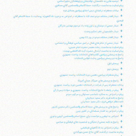
+
توصيه هايي به دانشمندان، نوانديشان و پژوهشگران علوم اسلامي
پيام تسليت به مناسبت درگذشت حجة الاسلام والمسلمين آقاي مسافري
+
بيانات معظم له در ابتداي درس اخلاق پيرامون مسائل غزه
+
ديدار اقشار مختلف مردم نجف آباد با معظم له در اعتراض به برخورد دادگاهويژه روحانيت با حجة الاسلام آقاي
قيصري
+
ديدار جمعي از دوستان و ياران زنده ياد مرحوم مهندس بازرگان
+
ديدار دانشجويان دفتر تحكيم وحدت
+
ديدار اقشار مختلف مردم در روز 22 بهمن
+
ديدار جمعي از خانم هاي فعال در امور سياسي، فرهنگي و اجتماعي
پيام تسليت به مناسبت رحلت همسر حضرت امام خميني؛
پيام تسليت به مناسبت ارتحال حضرت آيت الله العظمي بهجت؛
پاسخ به پرسشي پيرامون كانديداهاي انتخابات رياست جمهوري
پاسخ به دو پرسش پيرامون رعايت قوانين انتخابات
+
پرسش اول:
+
پرسش دوم:
+
پيام معظم له پيرامون دهمين دوره انتخابات رياست جمهوري
+
پاسخ به پرسش هاي خبرنگار صداي آمريكا
بيانات معظم له پس از شركت در انتخابات دهمين دوره رياست جمهوري
+
پيام در رابطه با نتايج انتخابات رياست جمهوري و حوادث پس از آن
پيام در اعتراض به عملكرد نامناسب مسئولان و سركوب مردم
پاسخ به نامه فرزند دكتر سعيد حجاريان
نامه تظلم خواهي فرزند دكتر سعيد حجاريان:
+
پاسخ هاي به پرسش هاي حجة الاسلام والمسلمين دكتر محسن كديور
پيام در اعتراض به كشتار مسلمانان در كشور چين
+
اعتراض به توهين و مزاحمت براي حجج اسلام والمسلمين كروبي و نوري
+
پاسخ به نامه جمعي از نخبگان و شخصيت هاي فرهنگي و سياسي
+
پيام در اعتراض به دادگاههاي فرمايشي
پيام به مناسبت درگذشت آقاي حاج حسن مهرآبادي