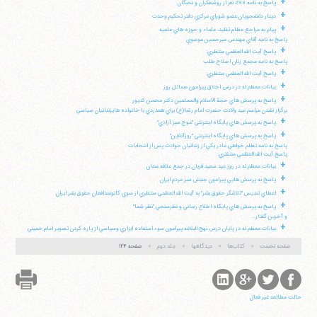
+
پاسخ به نامه 293 نفر از روشنفكران و نخبگان
+
ديدار دانشجويان عضو شوراي مركزي دفتر تحكيم وحدت
+
پيام به مراجع عظام تقليد، علماء و حوزه هاي علميه
پاسخ به نامه آقاي مهندس ميرحسين موسوي
+
پاسخ آيت الله العظمي منتظري:
پاسخ به نامه مجمع زنان اصلاح طلب
+
پاسخ آيت الله العظمي منتظري:
+
بيانات معظم له در درس اخلاق پيرامون مسائل روز
+
پاسخ به پرسش هاي حجة الاسلام والمسلمين دكتر محسن كديور
برگزار نشدن مراسم عيد ولادت حضرت امام رضا(ع) براي همدردي با خانواده هايزندانيان سياسي
+
پاسخ به پرسش هاي پايگاه اينترنتي "موج سبز آزادي"
+
پاسخ به پرسش هاي پايگاه اينترنتي "روزآنلاين"
پاسخ به نامه تظلم خواهي مادر يكي از زندانيان حوادث پس از انتخابات
پاسخ آيت الله العظمي منتظري:
+
بيانات معظم له در روز عيد سعيد قربان در جمع علاقه مندان
+
پاسخ به پرسش هايي پيرامون جنبش سبز مردم ايران
+
اعطاي تنديس "تلاشگر حقوق بشر" به آيت الله العظمي منتظري از سوي كانونمدافعان حقوق بشر ايران
+
پاسخ به پرسش هاي پايگاه اطلاع رساني و نظرسنجي "نظر شما"
و آخرين گفتار...
+
بيانات معظم له در پايان درس نهج البلاغه پيرامون سوء استفاده ابزاري وسياسي از پاره كردن تصوير امام خميني
صفحه نخست
کتاب‌ها
دیدگاهها
جلد دوم
صفحه ۱۲۴
حالت مطالعه غیر فعال