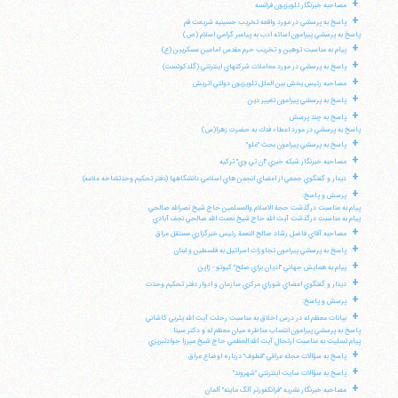
+
مصاحبه خبرنگار تلويزيون فرانسه
+
پاسخ به پرسشي در مورد واقعه تخريب حسينيه شريعت قم
پاسخ به پرسشي پيرامون اسائه ادب به پيامبر گرامي اسلام (ص)
+
پيام به مناسبت توهين و تخريب حرم مقدس امامين عسكريين (ع)
+
پاسخ به پرسشي در مورد معاملات شركتهاي اينترنتي (گلدكوئست)
+
مصاحبه رئيس بخش بين الملل تلويزيون دولتي اتريش
+
پاسخ به پرسشي پيرامون تغيير دين
+
پاسخ به چند پرسش
پاسخ به پرسشي در مورد اعطاء فدك به حضرت زهرا(س)
+
پاسخ به پرسشي پيرامون بحث "غلو"
+
مصاحبه خبرنگار شبكه خبري "ان تي وي" تركيه
+
ديدار و گفتگوي جمعي از اعضاي انجمن هاي اسلامي دانشگاهها (دفتر تحكيم وحدتشاخه علامه)
+
پرسش و پاسخ:
پيام به مناسبت درگذشت حجة الاسلام والمسلمين حاج شيخ نصرالله صالحي
پيام به مناسبت درگذشت آيت الله حاج شيخ نعمت الله صالحي نجف آبادي
+
مصاحبه آقاي فاضل رشاد صالح النعمة رئيس خبرگزاري مستقل عراق
+
پاسخ به پرسشي پيرامون تجاوزات اسرائيل به فلسطين و لبنان
+
پيام به همايش جهاني "اديان براي صلح" كيوتو - ژاپن
+
ديدار و گفتگوي اعضاي شوراي مركزي سازمان و ادوار دفتر تحكيم وحدت
+
پرسش و پاسخ:
+
بيانات معظم له در درس اخلاق به مناسبت رحلت آيت الله يثربي كاشاني
پاسخ به پرسشي پيرامون انتساب مناظره ميان معظم له و دكتر سينا
پيام تسليت به مناسبت ارتحال آيت الله العظمي حاج شيخ ميرزا جوادتبريزي
+
پاسخ به سؤالات مجله عراقي "قطوف" درباره اوضاع عراق
+
پاسخ به سؤالات سايت اينترنتي "شهروند"
+
مصاحبه خبرنگار نشريه "فرانكفورتر آلگ ماينه" آلمان