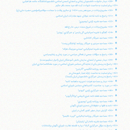
+
«28» ديدار خانواده دانشجويان زنداني و اعضاي انجمن اسلامي دانشجوياندانشگاه علامه طباطبايي
«29» پيام تسليت به مناسبت شهادت آيت الله سيد محمد باقر حكيم
+
«30» مشروح بيانات در سيزدهم رجب 1424 ق سالروز ولادت با سعادت مولااميرالمؤمنين حضرت علي (ع)
+
«31» پاسخ به نامه شاخه جوانان جبهه مشاركت ايران اسلامي
+
«32» مصاحبه نشريه ژاپني "يوميوري"
+
«33» مشروح بيانات در شروع مجدد درس خارج فقه
+
«34» گفتگو با نشريه اسپانيايي "ال پايس" و خبرگزاري "رويترز"
+
«35» مصاحبه خبرنگار كانادايي
+
«36» مصاحبه سردبير و خبرنگار روزنامه "واشنگتن پست"
+
«37» مصاحبه نشريه استراليايي "سيدني مورنينگ هرالد"
+
«38» پاسخ به سؤالات جمعي از فعالان سياسي در مورد زندان و زندانيسياسي
+
«39» ديدار جمعي از اعضاي سازمان دانش آموختگان ايران (ادوار تحكيموحدت)
«40» پاسخ به پرسش يكي از نمايندگان مجلس شوراي اسلامي در مورد مشكلاتساختاري ايران
+
«41» مصاحبه روزنامه انگليسي "گاردين"
آیت‌الله منتظری
«42» پيام تسليت به مناسبت زلزله غمبار شهرستان بم
وب سایت رسمی آیت‌الله منتظری
«43» پاسخ به پرسش خبرگزاري دانشجويان ايران (ايسنا)
ایران
،
قم
،
میدان مصلّی، بلوار شهید محمّد منتظری، كوچه
+
«44» ديدار و مصاحبه هيئت تحريريه ماهنامه "نامه"
شماره ٨
کد پستی: 3713744381
«45» در مورد رد صلاحيت كانديداهاي مجلس شوراي اسلامي
+
«46» مصاحبه خبرگزاري ژاپني "كيودو"
+
«47» مصاحبه هفته نامه خبري اتريشي "ورلاگزگروپ"
+
«48» مصاحبه روزنامه ژاپني "يوميوري"
«49» نامه به فقها و حقوقدانان محترم شوراي نگهبان
+
تلفن 37740011-25-98+ تا 14
«50» گزارش ديدار سفير كشور آلمان در ايران
+
فکس
37740015-25-98+
«51» مصاحبه خبرنگار روزنامه ايتاليايي "كريره دلايسرا"
+
«52» مصاحبه نشريه دانماركي "پليتيكن"
«53» پاسخ به سؤال خبرگزاري "ايلنا" درباره فلسفه نظارت شوراي نگهبان برانتخابات