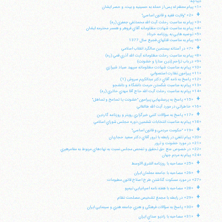
ديباچه:
«1» پيام معظم له پس از حمله به حسينيه و بيت، و حصر ايشان
+
«2» "ولايت فقيه و قانون اساسي"
«3» پيام به مناسبت رحلت آيت الله محمدتقي جعفري (ره)
«4» پيام به مناسبت شهادت مظلومانه آقاي فروهر و همسر محترمه ايشان
«5» توصيه هايي به روزنامه خرداد
«6» پيام به مناسبت قتلهاي فجيع سال 1377
+
«7» در آستانه بيستمين سالگرد انقلاب اسلامي
«8» پيام به مناسبت رحلت مظلومانه آيت الله آذري قمي (ره)
«9» در باب تزاحم (دين، مدارا و خشونت)
«10» پيام به مناسبت شهادت مظلومانه سپهبد صياد شيرازي
«11» پيرامون نظارت استصوابي
«12» پاسخ به نامه آقاي دكتر عبدالكريم سروش (1)
«13» پيام به مناسبت شكستن حرمت دانشگاه و دانشجو
«14» پپام به مناسبت رحلت آيت الله حاج آقا مهدي حائري (ره)
+
«15» پاسخ به پرسشهايي پيرامون "خشونت يا تسامح و تساهل"
«16» خاطراتي در مورد آيت الله طالقاني
+
«17» پاسخ به سؤالات كتبي خبرگزاري رويتر و روزنامه گاردين
«18» پيام به مناسبت انتخابات ششمين دوره مجلس شوراي اسلامي
+
«19» "حكومت مردمي و قانون اساسي"
«20» پيام تلفني در رابطه با ترور آقاي دكتر سعيد حجاريان
«21» در مورد خشونت و ترور
«22» در خصوص منع حق تحقيق و تفحص مجلس نسبت به نهادهاي مربوط به مقامرهبري
«24» پيام به مردم جهان
+
«25» مصاحبه با روزنامه الشرق الاوسط
+
«26» مصاحبه با جامعه معلمان ايران
«27» در مورد مسكوت گذاشتن طرح اصلاح قانون مطبوعات
+
«28» مصاحبه با هفته نامه اسپانيايي تيمپو
+
«29» در رابطه با مجمع تشخيص مصلحت نظام
+
«30» پاسخ به سؤالات فرهنگي و هنري جامعه هنري و سينمايي ايران
+
«31» مصاحبه با راديو صداي ايران