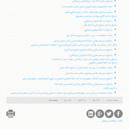
+
پاسخ به نامه 293 نفر از روشنفكران و نخبگان
+
ديدار دانشجويان عضو شوراي مركزي دفتر تحكيم وحدت
+
پيام به مراجع عظام تقليد، علماء و حوزه هاي علميه
پاسخ به نامه آقاي مهندس ميرحسين موسوي
+
پاسخ آيت الله العظمي منتظري:
پاسخ به نامه مجمع زنان اصلاح طلب
+
پاسخ آيت الله العظمي منتظري:
+
بيانات معظم له در درس اخلاق پيرامون مسائل روز
+
پاسخ به پرسش هاي حجة الاسلام والمسلمين دكتر محسن كديور
برگزار نشدن مراسم عيد ولادت حضرت امام رضا(ع) براي همدردي با خانواده هايزندانيان سياسي
+
پاسخ به پرسش هاي پايگاه اينترنتي "موج سبز آزادي"
+
پاسخ به پرسش هاي پايگاه اينترنتي "روزآنلاين"
پاسخ به نامه تظلم خواهي مادر يكي از زندانيان حوادث پس از انتخابات
پاسخ آيت الله العظمي منتظري:
+
بيانات معظم له در روز عيد سعيد قربان در جمع علاقه مندان
+
پاسخ به پرسش هايي پيرامون جنبش سبز مردم ايران
+
اعطاي تنديس "تلاشگر حقوق بشر" به آيت الله العظمي منتظري از سوي كانونمدافعان حقوق بشر ايران
+
پاسخ به پرسش هاي پايگاه اطلاع رساني و نظرسنجي "نظر شما"
و آخرين گفتار...
+
بيانات معظم له در پايان درس نهج البلاغه پيرامون سوء استفاده ابزاري وسياسي از پاره كردن تصوير امام خميني
صفحه نخست
کتاب‌ها
دیدگاهها
جلد دوم
صفحه ۱۰۸
حالت مطالعه غیر فعال