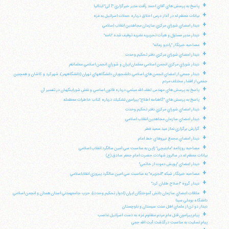
+
پاسخ به پرسش هاي آقاي احمد رأفت مدير خبرگزاري "آكي" ايتاليا
+
بيانات معظم له در آغاز درس اخلاق درباره حملات اسرائيل به غزه
+
ديدار اعضاي شوراي مركزي سازمان مجاهدين انقلاب اسلامي
+
ديدار مدير مسئول و هيأت تحريريه نشريه توقيف شده "نامه"
+
مصاحبه خبرنگار "راديو زمانه"
+
ديدار اعضاي شوراي مركزي دفتر تحكيم وحدت
+
ديدار شوراي مركزي انجمن اسلامي معلمان ايران و شوراي انجمن اسلامي معلمانقم
+
ديدار جمعي از اعضاي انجمن هاي اسلامي دانشجويان دانشگاههاي تهران (دانشگاههنر)، شهركرد و كاشان و همچنين
جمعي از اقشار مختلف مردم
+
پاسخ به پرسش هاي مهندس لطف الله ميثمي درباره قانون اساسي و نقش شوراينگهبان در تفسير آن
+
پاسخ به پرسش هاي "گاهنامه اطلاع" پيرامون تشكيك درباره كتاب خاطرات معظمله
+
ديدار اعضاي شوراي مركزي دفتر تحكيم وحدت
+
ديدار اعضاي سازمان مجاهدين انقلاب اسلامي
+
گزارش برگزاري نماز عيد سعيد فطر
+
ديدار اعضاي مجمع نيروهاي خط امام
+
مصاحبه روزنامه "ماينيچي" ژاپن به مناسبت سي امين سالگرد انقلاب اسلامي
بيانات معظم له در سالروز شهادت حضرت امام جعفر صادق (ع)
+
ديدار اعضاي "پويش دعوت از خاتمي"
+
مصاحبه خبرنگار شبكه "الجزيره" به مناسبت سي امين سالگرد پيروزي انقلاباسلامي
+
ديدار گروه "اصلاح طلبان كرد"
+
ملاقات اعضاي سازمان دانش آموختگان ايران (ادوار تحكيم وحدت)، حزب جامعهمدني استان همدان و انجمن اسلامي
دانشگاه بوعلي سينا
ديدار دو تن از علماي اهل سنت سيستان و بلوچستان
+
پيام پيرامون قتل عام مردم مظلوم غزه به دست اسرائيل غاصب
پيام تسليت به مناسبت درگذشت آيت الله جمي