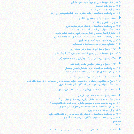
«60» پاسخ به پرسشهايي در مورد خليفه سوم عثمان
«61» پيام به ملت افغانستان
«62» در رابطه با ديه اهل كتاب
«63» پيام تسليت به مناسبت رحلت حضرت آيت الله العظمي شيرازي (ره)
+
«64» پاسخ به برخي پرسشهاي اعتقادي
«65» چرا اعتراض و چرا انتقاد؟
«66» پيام تسليت به مناسبت درگذشت خواهر مكرمه شان
«67» پاسخ به سؤالي در رابطه با استفاده از اينترنت
«68» تشكر از اظهار همدردي اقشار مردم در غم درگذشت خواهر مكرمه
«69» پيام تسليت به مناسبت درگذشت مرحوم آقاي دكتر يدالله سحابي
«70» پيام به مناسبت حوادث غمبار فلسطين
«71» استفتاي شرعي در مورد مصافحه با غيرمحارم
+
«72» پاسخ به سؤالاتي در مورد برخي مسائل روز
«73» پاسخ به پرسشهايي پيرامون شخصيت مرحوم دكتر علي شريعتي
+
«74» پاسخ به پرسشهاي پايگاه اينترنتي چهارده معصوم (ع)
+
«75» پاسخ به پرسشي پيرامون نظريه ولايت فقيه
«76» پيام تسليت در رابطه با زلزله استانهاي قزوين و همدان
«77» در مورد استقلال حوزه علميه و قداست مرجعيت شيعه
+
«78» پاسخ به سؤالاتي در مورد آزاديهاي اجتماعي
«79» پاسخ به سؤالاتي در رابطه با آيات سوره احزاب خطاب به زنان پيامبر(ص)و در مورد اهل كتاب
«80» پاسخ به سؤالاتي در مورد اظهارات آقاي دكتر هاشم آقاجري
+
«81» پاسخ به نامه خانم مهرانگيز كار و اشاره به برخي مسائل روز
+
«82» پاسخ به شبهات اعتقادي و تاريخي
«83» پاسخ به نامه جامعه معلمان ايران در رابطه با: "چه بايد كرد؟"
«84» پيام به مناسبت بيست و سومين سالگرد رحلت آيت الله طالقاني (ره)(1)
«85» در مورد محكوميت مجدد حجة الاسلام آقاي يوسفي اشكوري
«86» در رابطه با نظارت استصوابي
«87» پيام تسليت به مناسبت درگذشت دكتر عليرضا نوري و دكتر هاشم زهي
«88» پيام در رابطه با محكوميت آقاي دكتر سيدهاشم آقاجري
جلد دوم
مقدمه:
+
«1» متن نامه حجة الاسلام والمسلمين دكتر محسن كديور و پاسخ معظم له