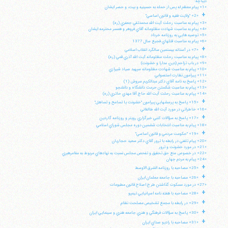
ديباچه:
«1» پيام معظم له پس از حمله به حسينيه و بيت، و حصر ايشان
+
«2» "ولايت فقيه و قانون اساسي"
«3» پيام به مناسبت رحلت آيت الله محمدتقي جعفري (ره)
«4» پيام به مناسبت شهادت مظلومانه آقاي فروهر و همسر محترمه ايشان
«5» توصيه هايي به روزنامه خرداد
«6» پيام به مناسبت قتلهاي فجيع سال 1377
+
«7» در آستانه بيستمين سالگرد انقلاب اسلامي
«8» پيام به مناسبت رحلت مظلومانه آيت الله آذري قمي (ره)
«9» در باب تزاحم (دين، مدارا و خشونت)
«10» پيام به مناسبت شهادت مظلومانه سپهبد صياد شيرازي
«11» پيرامون نظارت استصوابي
«12» پاسخ به نامه آقاي دكتر عبدالكريم سروش (1)
«13» پيام به مناسبت شكستن حرمت دانشگاه و دانشجو
«14» پپام به مناسبت رحلت آيت الله حاج آقا مهدي حائري (ره)
+
«15» پاسخ به پرسشهايي پيرامون "خشونت يا تسامح و تساهل"
«16» خاطراتي در مورد آيت الله طالقاني
+
«17» پاسخ به سؤالات كتبي خبرگزاري رويتر و روزنامه گاردين
«18» پيام به مناسبت انتخابات ششمين دوره مجلس شوراي اسلامي
+
«19» "حكومت مردمي و قانون اساسي"
«20» پيام تلفني در رابطه با ترور آقاي دكتر سعيد حجاريان
«21» در مورد خشونت و ترور
«22» در خصوص منع حق تحقيق و تفحص مجلس نسبت به نهادهاي مربوط به مقامرهبري
«24» پيام به مردم جهان
+
«25» مصاحبه با روزنامه الشرق الاوسط
+
«26» مصاحبه با جامعه معلمان ايران
«27» در مورد مسكوت گذاشتن طرح اصلاح قانون مطبوعات
+
«28» مصاحبه با هفته نامه اسپانيايي تيمپو
+
«29» در رابطه با مجمع تشخيص مصلحت نظام
+
«30» پاسخ به سؤالات فرهنگي و هنري جامعه هنري و سينمايي ايران
+
«31» مصاحبه با راديو صداي ايران