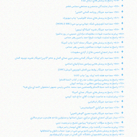
+
«54» پاسخ به پرسش هاي ارسال شده
+
«55» ديدار نمايندگان متحصن و مستعفي مجلس ششم
+
«56» مصاحبه خبرنگار روزنامه آلماني "اشترن"
+
«57» پاسخ به پرسش هاي مجله "فلوشيپ" چاپ نيويورك
تلفن 37740011-25-98+ تا 14
+
«58» مصاحبه تلويزيوني شبكه جهاني بي بي سي (WORLD BBC)
فکس
37740015-25-98+
+
«59» مصاحبه خبرنگار نشريه "شيكاگو تريبون"
«60» پيام به مناسبت شهادت مظلومانه عزاداران حسيني در روز عاشورا
«61» پاسخ به تسليت شهادت شيخ احمد ياسين رهبر حماس
+
«62» پاسخ به پرسش هاي خبرنگار مجله "تايم" چاپ آمريكا
«63» پاسخ به تسليت شهادت عبدالعزيز رنتيسي رهبر حماس
+
«64» ديدار اعضاي انجمن دفاع از آزادي مطبوعات
+
«65» مصاحبه دكتر "ودگ" خبرنگار آلماني بخش غربي صداي آلمان و خانم "گارين"خبرنگار نشريه دويچه آلمان
+
«66» پاسخ به پرسش هايي پيرامون مجازاتهاي اسلامي
+
«67» مصاحبه خبرنگار روابط بين الملل تلويزيون اتريش (ORF)
+
«68» مصاحبه هفته نامه "پيك روز" چاپ كانادا
«69» پاسخ به پرسشي پيرامون مطلب مندرج در كتاب "تتمة الاعلام"
«70» پاسخ به پرسشي پيرامون مطلبي در روزنامه كيهان
«71» پاسخ به نامه حجة الاسلام والمسلمين سيد محمد خاتمي رئيس جمهور تحتعنوان "نامه اي براي فردا"
+
«72» پاسخ به پرسش هاي خبرنگار صداي آمريكا
«73» پيام تسليت به مناسبت شهادت آقاي حاج داود كريمي
+
«74» مصاحبه خبرنگار ايتاليايي
+
«75» مصاحبه خبرگزاري "آسوشيتدپرس"
+
«76» مصاحبه خبرنگار نشريه مصري "الوطن العربي"
«77» ديدار دبيركل، اعضاي شوراي مركزي، دبيران استانها و مسئولين شاخه هايحزب مردم سالاري
+
«78» پاسخ به سؤالات "راديو فردا" پيرامون تشيع و مرجعيت ديني
«79» پيام به مناسبت درگذشت برادر مجاهد آقاي ابوعمار ياسر عرفات
«80» پاسخ به پرسش بخش فارسي راديو بي بي سي در مورد حجاب بانوان و اشتغالآنها
«81» پاسخ به پرسش دانشجويان دانشگاه كلن آلمان در مورد برگزاريرفراندوم