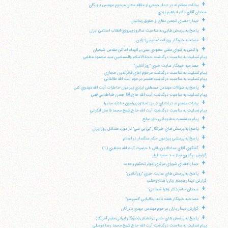
+
بيانات معظم له در ديدار جمعي از علاقه مندان مرحوم مهندس بازرگان
سخنان آقاي دكتر ابراهيم يزدي:
+
ديدار اعضاي انجمن دفاع از حقوق زندانيان
+
پاسخ به پرسش هايي به مناسبت سالروز پيروزي انقلاب اسلامي ايران
+
مصاحبه خبرنگار روزنامه "مانيچي" ژاپن
+
واكنش به فتواي مفتي سعودي مبني بر انهدام اماكن مقدس شيعيان
پيام تسليت به مناسبت درگذشت حجة الاسلام والمسلمين سيد محمود مطلبي
+
مصاحبه خبرنگار سايت خبري "روزآنلاين"
پيام تسليت به مناسبت درگذشت مرحوم آقاي فخرالدين حجازي
پيام تسليت به مناسبت درگذشت همسر مرحوم آيت الله طالقاني
+
پاسخ به سؤالات مهندس مصطفي ايزدي پيرامون خاطرات آيت الله مهدوي كني
پيام تسليت به مناسبت درگذشت آيت الله حاج آقا حسن طباطبايي قمي
+
بيانات معظم له در ابتداي درس اخلاق پيرامون حادثه سامرا
پيام تسليت به مناسبت درگذشت آيت الله حاج شيخ محمد فاضل لنكراني
+
پيام به نشست مطبوعاتي حق صلح
+
پاسخ به پرسش هاي خبرنگار "بي بي سي" در مورد مسائل روز ايران
+
پاسخ به پرسشي پيرامون حكم سنگسار در اسلام
+
گفتگوي آقاي عمادالدين باقي با حضرت آيت الله منتظري (1)
گزارش برگزاري نماز عيد سعيد فطر
+
ديدار اعضاي شوراي مركزي ادوار تحكيم وحدت
+
پاسخ به پرسش هاي سايت خبري "روزآنلاين"
گزارش ديدار مجمع زنان اصلاح طلب
+
سخنان خانم دكتر زهرا شجاعي:
+
مصاحبه خبرنگار هفته نامه ايتاليايي "اسپرسو"
+
گزارش ديدار ياران مرحوم مهندس مهدي بازرگان
+
پاسخ به پرسش هاي خانم درخشش (خبرنگار ايراني مقيم آمريكا)
پيام تسليت به مناسبت درگذشت آيت الله حاج شيخ محمد رضا توسلي