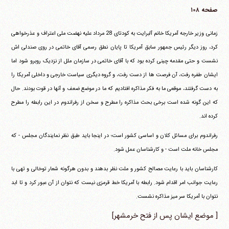
صفحه ۱۰۸
زمانی وزیر خارجه آمریکا خانم آلبرایت به کودتای 28 مرداد علیه نهضت ملی اعتراف و عذرخواهی
کرد، روز دیگر رئیس جمهور سابق آمریکا تا پایان نطق رسمی آقای خاتمی در روی صندلی اش
نشست و حتی مقدمه چینی کرده بود که با آقای خاتمی در سازمان ملل از نزدیک روبرو شود اما
ایشان طفره رفت، آن فرصت ها از دست رفت، و گروه دیگری سیاست خارجی و داخلی آمریکا را
به دست گرفتند، موقعی ما به فکر مذاکره افتادیم که ما در موضع ضعف و آنها در قوت بودند. حال
که این گونه شده است برخی بحث مذاکره را مطرح و سخن از رفراندوم در این رابطه را مطرح
کرده اند.
رفراندوم برای مسائل کلان و اساسی کشور است؛ در اینجا باید طبق نظر نمایندگان مجلس - که
مجلس خانه ملت است - و کارشناسان عمل شود.
کارشناسان باید با رعایت مصالح کشور و ملت نظر بدهند و بدون هرگونه شعار توخالی و تهی با
رعایت جوانب امر اقدام شود. رابطه با آمریکا خط قرمزی نیست که نتوان از آن عبور کرد و تا ابد
نتوان با آمریکا سر میز مذاکره نشست.
[ موضع ایشان پس از فتح خرمشهر]