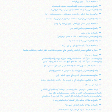
+
مصاحبه خبرنگار تلويزيون فرانسه
+
پاسخ به پرسشي در مورد واقعه تخريب حسينيه شريعت قم
پاسخ به پرسشي پيرامون اسائه ادب به پيامبر گرامي اسلام (ص)
+
پيام به مناسبت توهين و تخريب حرم مقدس امامين عسكريين (ع)
+
پاسخ به پرسشي در مورد معاملات شركتهاي اينترنتي (گلدكوئست)
+
مصاحبه رئيس بخش بين الملل تلويزيون دولتي اتريش
+
پاسخ به پرسشي پيرامون تغيير دين
+
پاسخ به چند پرسش
پاسخ به پرسشي در مورد اعطاء فدك به حضرت زهرا(س)
+
پاسخ به پرسشي پيرامون بحث "غلو"
+
مصاحبه خبرنگار شبكه خبري "ان تي وي" تركيه
+
ديدار و گفتگوي جمعي از اعضاي انجمن هاي اسلامي دانشگاهها (دفتر تحكيم وحدتشاخه علامه)
+
پرسش و پاسخ:
پيام به مناسبت درگذشت حجة الاسلام والمسلمين حاج شيخ نصرالله صالحي
پيام به مناسبت درگذشت آيت الله حاج شيخ نعمت الله صالحي نجف آبادي
+
مصاحبه آقاي فاضل رشاد صالح النعمة رئيس خبرگزاري مستقل عراق
+
پاسخ به پرسشي پيرامون تجاوزات اسرائيل به فلسطين و لبنان
+
پيام به همايش جهاني "اديان براي صلح" كيوتو - ژاپن
+
ديدار و گفتگوي اعضاي شوراي مركزي سازمان و ادوار دفتر تحكيم وحدت
+
پرسش و پاسخ:
+
بيانات معظم له در درس اخلاق به مناسبت رحلت آيت الله يثربي كاشاني
پاسخ به پرسشي پيرامون انتساب مناظره ميان معظم له و دكتر سينا
پيام تسليت به مناسبت ارتحال آيت الله العظمي حاج شيخ ميرزا جوادتبريزي
+
پاسخ به سؤالات مجله عراقي "قطوف" درباره اوضاع عراق
+
پاسخ به سؤالات سايت اينترنتي "شهروند"
+
مصاحبه خبرنگار نشريه "فرانكفورتر آلگ ماينه" آلمان