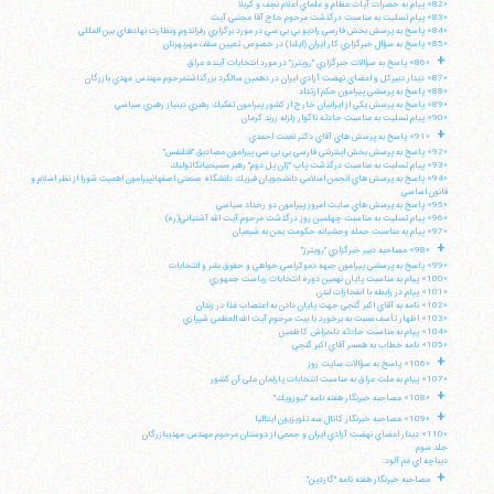
«82» پيام به حضرات آيات عظام و علماي اعلام نجف و كربلا
«83» پيام تسليت به مناسبت درگذشت مرحوم حاج آقا مجتبي آيت
«84» پاسخ به پرسش بخش فارسي راديو بي بي سي در مورد برگزاري رفراندوم ونظارت نهادهاي بين المللي
«85» پاسخ به سؤال خبرگزاري كار ايران (ايلنا) در خصوص تعيين سقف مهريهزنان
+
«86» پاسخ به سؤالات خبرگزاري "رويترز" در مورد انتخابات آينده عراق
«87» ديدار دبيركل و اعضاي نهضت آزادي ايران در دهمين سالگرد بزرگداشتمرحوم مهندس مهدي بازرگان
«88» پاسخ به پرسشي پيرامون حكم ارتداد
«89» پاسخ به پرسش يكي از ايرانيان خارج از كشور پيرامون تفكيك رهبري دينياز رهبري سياسي
«90» پيام تسليت به مناسبت حادثه ناگوار زلزله زرند كرمان
+
«91» پاسخ به پرسش هاي آقاي دكتر نعمت احمدي
«92» پاسخ به پرسش بخش اينترنتي فارسي بي بي سي پيرامون مصاديق "قتلنفس"
«93» پيام تسليت به مناسبت درگذشت پاپ "ژان پل دوم" رهبر مسيحيانكاتوليك
«94» پاسخ به پرسش هاي انجمن اسلامي دانشجويان فيزيك دانشگاه صنعتي اصفهانپيرامون اهميت شورا از نظر اسلام و
قانون اساسي
«95» پاسخ به پرسش هاي سايت امروز پيرامون دو رخداد سياسي
«96» پيام تسليت به مناسبت چهلمين روز درگذشت مرحوم آيت الله آشتياني(ره)
«97» پيام به مناسبت حمله وحشيانه حكومت يمن به شيعيان
+
«98» مصاحبه دبير خبرگزاري "رويترز"
«99» پاسخ به پرسشي پيرامون جبهه دموكراسي خواهي و حقوق بشر و انتخابات
«100» پيام به مناسبت پايان نهمين دوره انتخابات رياست جمهوري
«101» پيام در رابطه با انفجارات لندن
«102» نامه به آقاي اكبر گنجي جهت پايان دادن به اعتصاب غذا در زندان
«103» اظهار تأسف نسبت به برخورد با بيت مرحوم آيت الله العظمي شيرازي
«104» پيام به مناسبت حادثه دلخراش كاظمين
«105» نامه خطاب به همسر آقاي اكبر گنجي
+
«106» پاسخ به سؤالات سايت روز
«107» پيام به ملت عراق به مناسبت انتخابات پارلمان ملي آن كشور
+
«108» مصاحبه خبرنگار هفته نامه "نيوزويك"
+
«109» مصاحبه خبرنگار كانال سه تلويزيون ايتاليا
«110» ديدار اعضاي نهضت آزادي ايران و جمعي از دوستان مرحوم مهندس مهديبازرگان
جلد سوم
ديباچه اي غم آلود:
+
مصاحبه خبرنگار هفته نامه "گاردين"