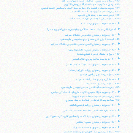
«32» پاسخ به نامه جمعي از شاگردان در مورد شروع درس فقه
«33» در مورد محكوميت حجة الاسلام آقاي يوسفي اشكوري
«34» پيام به مناسبت درگذشت والده مكرمه حجة الاسلام والمسلمين آقايعبدالله نوري
«35» پيام به مناسبت شروع مجدد انتفاضه فلسطين
«36» در مورد مصاحبه با رسانه هاي خارجي
«37» پاسخ به برخي شايعات در مورد كتاب "خاطرات"
+
«38» پاسخ به پرسشهاي ارسال شده
+
[ مانع تراشي در برابر اصلاحات خاتمي و رفراندوم به عنوان آخرين راه حل]
+
«39» پاسخ به پرسشهاي دانشجويان دانشگاه اميركبير
«40» اتهامات نارواي آقاي مصباح يزدي به نيروهاي ملي مذهبي
+
«41» پاسخ به پرسشهاي انجمن اسلامي دانشجويان دانشگاه اميركبير
+
«42» پاسخ به پرسشهاي جمعي از دانشجويان تهران
«43» پاسخ به استفتاء در مورد گفتگوي تمدنها
+
«44» به مناسبت سالگرد پيروزي انقلاب اسلامي
+
«45» پاسخ به پرسشهاي مجله ديدگاه (چاپ كانادا)
+
«46» پاسخ به پرسشهاي روزنامه داچ (چاپ هلند)
«47» پاسخ به پرسشهايي پيرامون رفراندوم
+
«48» انگيزه چاپ و انتشار كتاب خاطرات
«49» پاسخ به پرسشهاي مجله سيما
«50» پيام به مناسبت بازداشتهاي سياسي نيروهاي ملي مذهبي
+
«51» پاسخ به سؤالات شرعي خانواده هاي بازداشت شدگان سياسي
«52» پپام به مناسبت فاجعه دردناك سقوط هواپيما
«53» مصاحبه پس از شركت در انتخابات رياست جمهوري
+
«54» پاسخ به پرسشهاي روزنامه فرانسوي امانيته
+
«55» درباره ماده قانوني اهانت به مقدسات و سب النبي
+
«56» پاسخ به پرسشهاي حجة الاسلام والمسلمين آقاي دكتر محسن كديور
+
«57» پاسخ به پرسشهاي جمعي از مقلدين
+
«58» پاسخ به پرسشهاي جامعه معلمان ايران
«59» پاسخ به پرسش راديو آزادي پيرامون تحولات افغانستان