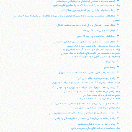
+
توصيه هايي به دانشمندان، نوانديشان و پژوهشگران علوم اسلامي
پيام تسليت به مناسبت درگذشت حجة الاسلام والمسلمين آقاي مسافري
+
بيانات معظم له در ابتداي درس اخلاق پيرامون مسائل غزه
+
ديدار اقشار مختلف مردم نجف آباد با معظم له در اعتراض به برخورد دادگاهويژه روحانيت با حجة الاسلام آقاي
قيصري
+
ديدار جمعي از دوستان و ياران زنده ياد مرحوم مهندس بازرگان
+
ديدار دانشجويان دفتر تحكيم وحدت
+
ديدار اقشار مختلف مردم در روز 22 بهمن
+
ديدار جمعي از خانم هاي فعال در امور سياسي، فرهنگي و اجتماعي
پيام تسليت به مناسبت رحلت همسر حضرت امام خميني؛
پيام تسليت به مناسبت ارتحال حضرت آيت الله العظمي بهجت؛
پاسخ به پرسشي پيرامون كانديداهاي انتخابات رياست جمهوري
پاسخ به دو پرسش پيرامون رعايت قوانين انتخابات
+
پرسش اول:
+
پرسش دوم:
+
پيام معظم له پيرامون دهمين دوره انتخابات رياست جمهوري
+
پاسخ به پرسش هاي خبرنگار صداي آمريكا
بيانات معظم له پس از شركت در انتخابات دهمين دوره رياست جمهوري
+
پيام در رابطه با نتايج انتخابات رياست جمهوري و حوادث پس از آن
پيام در اعتراض به عملكرد نامناسب مسئولان و سركوب مردم
پاسخ به نامه فرزند دكتر سعيد حجاريان
نامه تظلم خواهي فرزند دكتر سعيد حجاريان:
+
پاسخ هاي به پرسش هاي حجة الاسلام والمسلمين دكتر محسن كديور
پيام در اعتراض به كشتار مسلمانان در كشور چين
+
اعتراض به توهين و مزاحمت براي حجج اسلام والمسلمين كروبي و نوري
+
پاسخ به نامه جمعي از نخبگان و شخصيت هاي فرهنگي و سياسي
+
پيام در اعتراض به دادگاههاي فرمايشي
پيام به مناسبت درگذشت آقاي حاج حسن مهرآبادي