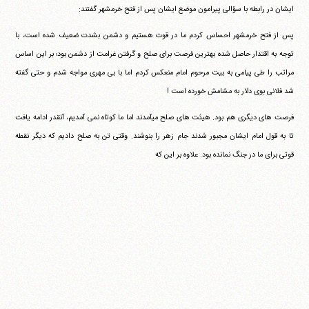
ایشان در رابطه با سؤالی پیرامون موضع ایشان پس از فتح خرمشهر گفتند:
پس از فتح خرمشهر احساس کردم ما در قوت هستیم و دشمن بشدت ضعیف شده است، با
توجه به اقتدار حاصل شده بهترین فرصت برای صلح و گرفتن غرامت از دشمن بود؛ بر این اساس
مراتب را طی پیامی به بیت مرحوم امام منعکس کردم اما با بی مهری مواجه شدم و حتی گفته
شد فلانی بوی دلار به مشامش خورده است !
فرصت های دیگری هم بود. هیئت های صلح می‎آمدند اما ما کوتاه نمی آمدیم، آنقدر ادامه یافت
تا به قول امام ایشان مجبور شدند جام زهر را بنوشند. وقتی تن به صلح دادیم که دیگر نقطه
قوتی برای ما در جنگ نمانده بود. علاوه بر این که