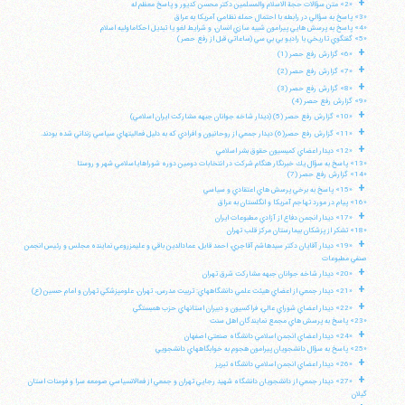
+
«2» متن سؤالات حجة الاسلام والمسلمين دكتر محسن كديور و پاسخ معظم له
«3» پاسخ به سؤالي در رابطه با احتمال حمله نظامي آمريكا به عراق
«4» پاسخ به پرسش هايي پيرامون شبيه سازي انسان، و شرايط لغو يا تبديل احكاماوليه اسلام
«5» گفتگوي تاريخي با راديو بي بي سي (ساعاتي قبل از رفع حصر)
+
«6» گزارش رفع حصر (1)
+
«7» گزارش رفع حصر (2)
+
«8» گزارش رفع حصر (3)
«9» گزارش رفع حصر (4)
+
«10» گزارش رفع حصر (5) (ديدار شاخه جوانان جبهه مشاركت ايران اسلامي)
+
«11» گزارش رفع حصر(6) ديدار جمعي از روحانيون و افرادي كه به دليل فعاليتهاي سياسي زنداني شده بودند.
+
«12» ديدار اعضاي كميسيون حقوق بشر اسلامي
«13» پاسخ به سؤال يك خبرنگار هنگام شركت در انتخابات دومين دوره شوراهاياسلامي شهر و روستا
«14» گزارش رفع حصر (7)
+
«15» پاسخ به برخي پرسش هاي اعتقادي و سياسي
«16» پيام در مورد تهاجم آمريكا و انگلستان به عراق
+
«17» ديدار انجمن دفاع از آزادي مطبوعات ايران
«18» تشكر از پزشكان بيمارستان مركز قلب تهران
+
«19» ديدار آقايان دكتر سيدهاشم آقاجري، احمد قابل، عمادالدين باقي و عليمزروعي نماينده مجلس و رئيس انجمن
صنفي مطبوعات
+
«20» ديدار شاخه جوانان جبهه مشاركت شرق تهران
+
«21» ديدار جمعي از اعضاي هيئت علمي دانشگاههاي: تربيت مدرس، تهران، علومپزشكي تهران و امام حسين (ع)
+
«22» ديدار اعضاي شوراي عالي، فراكسيون و دبيران استانهاي حزب همبستگي
«23» پاسخ به پرسش هاي مجمع نمايندگان اهل سنت
+
«24» ديدار اعضاي انجمن اسلامي دانشگاه صنعتي اصفهان
«25» پاسخ به سؤال دانشجويان پيرامون هجوم به خوابگاههاي دانشجويي
+
«26» ديدار اعضاي انجمن اسلامي دانشگاه تبريز
+
«27» ديدار جمعي از دانشجويان دانشگاه شهيد رجايي تهران و جمعي از فعالانسياسي صومعه سرا و فومنات استان
گيلان