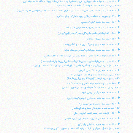
+
«28» ديدار خانواده دانشجويان زنداني و اعضاي انجمن اسلامي دانشجوياندانشگاه علامه طباطبايي
«29» پيام تسليت به مناسبت شهادت آيت الله سيد محمد باقر حكيم
+
«30» مشروح بيانات در سيزدهم رجب 1424 ق سالروز ولادت با سعادت مولااميرالمؤمنين حضرت علي (ع)
+
«31» پاسخ به نامه شاخه جوانان جبهه مشاركت ايران اسلامي
+
«32» مصاحبه نشريه ژاپني "يوميوري"
+
«33» مشروح بيانات در شروع مجدد درس خارج فقه
+
«34» گفتگو با نشريه اسپانيايي "ال پايس" و خبرگزاري "رويترز"
+
«35» مصاحبه خبرنگار كانادايي
+
«36» مصاحبه سردبير و خبرنگار روزنامه "واشنگتن پست"
+
«37» مصاحبه نشريه استراليايي "سيدني مورنينگ هرالد"
+
«38» پاسخ به سؤالات جمعي از فعالان سياسي در مورد زندان و زندانيسياسي
+
«39» ديدار جمعي از اعضاي سازمان دانش آموختگان ايران (ادوار تحكيموحدت)
«40» پاسخ به پرسش يكي از نمايندگان مجلس شوراي اسلامي در مورد مشكلاتساختاري ايران
+
«41» مصاحبه روزنامه انگليسي "گاردين"
«42» پيام تسليت به مناسبت زلزله غمبار شهرستان بم
«43» پاسخ به پرسش خبرگزاري دانشجويان ايران (ايسنا)
+
«44» ديدار و مصاحبه هيئت تحريريه ماهنامه "نامه"
«45» در مورد رد صلاحيت كانديداهاي مجلس شوراي اسلامي
+
«46» مصاحبه خبرگزاري ژاپني "كيودو"
+
«47» مصاحبه هفته نامه خبري اتريشي "ورلاگزگروپ"
+
«48» مصاحبه روزنامه ژاپني "يوميوري"
«49» نامه به فقها و حقوقدانان محترم شوراي نگهبان
+
«50» گزارش ديدار سفير كشور آلمان در ايران
آیت‌الله منتظری
+
وب سایت رسمی آیت‌الله منتظری
«51» مصاحبه خبرنگار روزنامه ايتاليايي "كريره دلايسرا"
ایران
،
قم
،
میدان مصلّی، بلوار شهید محمّد منتظری، كوچه
+
«52» مصاحبه نشريه دانماركي "پليتيكن"
شماره ٨
کد پستی: 3713744381
«53» پاسخ به سؤال خبرگزاري "ايلنا" درباره فلسفه نظارت شوراي نگهبان برانتخابات