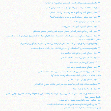
+
پاسخ به پرسش هاي آقاي احمد رأفت مدير خبرگزاري "آكي" ايتاليا
+
بيانات معظم له در آغاز درس اخلاق درباره حملات اسرائيل به غزه
+
ديدار اعضاي شوراي مركزي سازمان مجاهدين انقلاب اسلامي
+
ديدار مدير مسئول و هيأت تحريريه نشريه توقيف شده "نامه"
+
مصاحبه خبرنگار "راديو زمانه"
+
ديدار اعضاي شوراي مركزي دفتر تحكيم وحدت
+
ديدار شوراي مركزي انجمن اسلامي معلمان ايران و شوراي انجمن اسلامي معلمانقم
+
ديدار جمعي از اعضاي انجمن هاي اسلامي دانشجويان دانشگاههاي تهران (دانشگاههنر)، شهركرد و كاشان و همچنين
جمعي از اقشار مختلف مردم
+
پاسخ به پرسش هاي مهندس لطف الله ميثمي درباره قانون اساسي و نقش شوراينگهبان در تفسير آن
+
پاسخ به پرسش هاي "گاهنامه اطلاع" پيرامون تشكيك درباره كتاب خاطرات معظمله
+
ديدار اعضاي شوراي مركزي دفتر تحكيم وحدت
+
ديدار اعضاي سازمان مجاهدين انقلاب اسلامي
+
گزارش برگزاري نماز عيد سعيد فطر
+
ديدار اعضاي مجمع نيروهاي خط امام
+
مصاحبه روزنامه "ماينيچي" ژاپن به مناسبت سي امين سالگرد انقلاب اسلامي
بيانات معظم له در سالروز شهادت حضرت امام جعفر صادق (ع)
+
ديدار اعضاي "پويش دعوت از خاتمي"
+
مصاحبه خبرنگار شبكه "الجزيره" به مناسبت سي امين سالگرد پيروزي انقلاباسلامي
+
ديدار گروه "اصلاح طلبان كرد"
+
ملاقات اعضاي سازمان دانش آموختگان ايران (ادوار تحكيم وحدت)، حزب جامعهمدني استان همدان و انجمن اسلامي
دانشگاه بوعلي سينا
ديدار دو تن از علماي اهل سنت سيستان و بلوچستان
+
پيام پيرامون قتل عام مردم مظلوم غزه به دست اسرائيل غاصب
پيام تسليت به مناسبت درگذشت آيت الله جمي