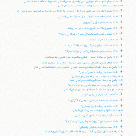
+
«28» ديدار خانواده دانشجويان زنداني و اعضاي انجمن اسلامي دانشجوياندانشگاه علامه طباطبايي
«29» پيام تسليت به مناسبت شهادت آيت الله سيد محمد باقر حكيم
+
«30» مشروح بيانات در سيزدهم رجب 1424 ق سالروز ولادت با سعادت مولااميرالمؤمنين حضرت علي (ع)
+
«31» پاسخ به نامه شاخه جوانان جبهه مشاركت ايران اسلامي
+
«32» مصاحبه نشريه ژاپني "يوميوري"
+
«33» مشروح بيانات در شروع مجدد درس خارج فقه
+
«34» گفتگو با نشريه اسپانيايي "ال پايس" و خبرگزاري "رويترز"
+
«35» مصاحبه خبرنگار كانادايي
+
«36» مصاحبه سردبير و خبرنگار روزنامه "واشنگتن پست"
+
«37» مصاحبه نشريه استراليايي "سيدني مورنينگ هرالد"
+
«38» پاسخ به سؤالات جمعي از فعالان سياسي در مورد زندان و زندانيسياسي
+
«39» ديدار جمعي از اعضاي سازمان دانش آموختگان ايران (ادوار تحكيموحدت)
«40» پاسخ به پرسش يكي از نمايندگان مجلس شوراي اسلامي در مورد مشكلاتساختاري ايران
+
«41» مصاحبه روزنامه انگليسي "گاردين"
«42» پيام تسليت به مناسبت زلزله غمبار شهرستان بم
«43» پاسخ به پرسش خبرگزاري دانشجويان ايران (ايسنا)
+
«44» ديدار و مصاحبه هيئت تحريريه ماهنامه "نامه"
«45» در مورد رد صلاحيت كانديداهاي مجلس شوراي اسلامي
+
«46» مصاحبه خبرگزاري ژاپني "كيودو"
+
«47» مصاحبه هفته نامه خبري اتريشي "ورلاگزگروپ"
+
آیت‌الله منتظری
«48» مصاحبه روزنامه ژاپني "يوميوري"
وب سایت رسمی آیت‌الله منتظری
«49» نامه به فقها و حقوقدانان محترم شوراي نگهبان
ایران
،
قم
،
میدان مصلّی، بلوار شهید محمّد منتظری، كوچه
+
«50» گزارش ديدار سفير كشور آلمان در ايران
شماره ٨
کد پستی: 3713744381
+
«51» مصاحبه خبرنگار روزنامه ايتاليايي "كريره دلايسرا"
+
«52» مصاحبه نشريه دانماركي "پليتيكن"
«53» پاسخ به سؤال خبرگزاري "ايلنا" درباره فلسفه نظارت شوراي نگهبان برانتخابات