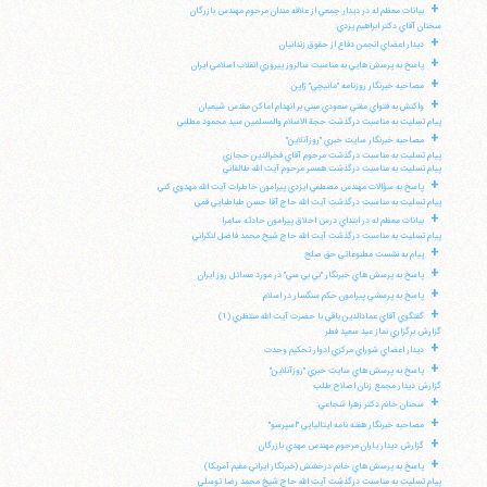
+
بيانات معظم له در ديدار جمعي از علاقه مندان مرحوم مهندس بازرگان
سخنان آقاي دكتر ابراهيم يزدي:
+
ديدار اعضاي انجمن دفاع از حقوق زندانيان
+
پاسخ به پرسش هايي به مناسبت سالروز پيروزي انقلاب اسلامي ايران
+
مصاحبه خبرنگار روزنامه "مانيچي" ژاپن
+
واكنش به فتواي مفتي سعودي مبني بر انهدام اماكن مقدس شيعيان
پيام تسليت به مناسبت درگذشت حجة الاسلام والمسلمين سيد محمود مطلبي
+
مصاحبه خبرنگار سايت خبري "روزآنلاين"
پيام تسليت به مناسبت درگذشت مرحوم آقاي فخرالدين حجازي
پيام تسليت به مناسبت درگذشت همسر مرحوم آيت الله طالقاني
+
پاسخ به سؤالات مهندس مصطفي ايزدي پيرامون خاطرات آيت الله مهدوي كني
پيام تسليت به مناسبت درگذشت آيت الله حاج آقا حسن طباطبايي قمي
+
بيانات معظم له در ابتداي درس اخلاق پيرامون حادثه سامرا
پيام تسليت به مناسبت درگذشت آيت الله حاج شيخ محمد فاضل لنكراني
+
پيام به نشست مطبوعاتي حق صلح
+
پاسخ به پرسش هاي خبرنگار "بي بي سي" در مورد مسائل روز ايران
+
پاسخ به پرسشي پيرامون حكم سنگسار در اسلام
+
گفتگوي آقاي عمادالدين باقي با حضرت آيت الله منتظري (1)
گزارش برگزاري نماز عيد سعيد فطر
+
ديدار اعضاي شوراي مركزي ادوار تحكيم وحدت
+
پاسخ به پرسش هاي سايت خبري "روزآنلاين"
گزارش ديدار مجمع زنان اصلاح طلب
+
سخنان خانم دكتر زهرا شجاعي:
+
مصاحبه خبرنگار هفته نامه ايتاليايي "اسپرسو"
+
گزارش ديدار ياران مرحوم مهندس مهدي بازرگان
+
پاسخ به پرسش هاي خانم درخشش (خبرنگار ايراني مقيم آمريكا)
پيام تسليت به مناسبت درگذشت آيت الله حاج شيخ محمد رضا توسلي