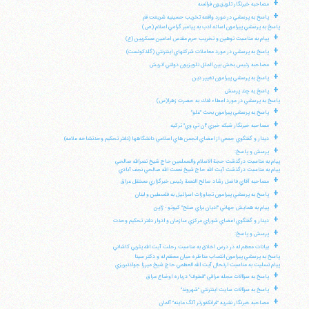
+
مصاحبه خبرنگار تلويزيون فرانسه
+
پاسخ به پرسشي در مورد واقعه تخريب حسينيه شريعت قم
پاسخ به پرسشي پيرامون اسائه ادب به پيامبر گرامي اسلام (ص)
+
پيام به مناسبت توهين و تخريب حرم مقدس امامين عسكريين (ع)
+
پاسخ به پرسشي در مورد معاملات شركتهاي اينترنتي (گلدكوئست)
+
مصاحبه رئيس بخش بين الملل تلويزيون دولتي اتريش
+
پاسخ به پرسشي پيرامون تغيير دين
+
پاسخ به چند پرسش
پاسخ به پرسشي در مورد اعطاء فدك به حضرت زهرا(س)
+
پاسخ به پرسشي پيرامون بحث "غلو"
+
مصاحبه خبرنگار شبكه خبري "ان تي وي" تركيه
+
ديدار و گفتگوي جمعي از اعضاي انجمن هاي اسلامي دانشگاهها (دفتر تحكيم وحدتشاخه علامه)
+
پرسش و پاسخ:
پيام به مناسبت درگذشت حجة الاسلام والمسلمين حاج شيخ نصرالله صالحي
پيام به مناسبت درگذشت آيت الله حاج شيخ نعمت الله صالحي نجف آبادي
+
مصاحبه آقاي فاضل رشاد صالح النعمة رئيس خبرگزاري مستقل عراق
+
پاسخ به پرسشي پيرامون تجاوزات اسرائيل به فلسطين و لبنان
+
پيام به همايش جهاني "اديان براي صلح" كيوتو - ژاپن
+
ديدار و گفتگوي اعضاي شوراي مركزي سازمان و ادوار دفتر تحكيم وحدت
+
پرسش و پاسخ:
+
بيانات معظم له در درس اخلاق به مناسبت رحلت آيت الله يثربي كاشاني
پاسخ به پرسشي پيرامون انتساب مناظره ميان معظم له و دكتر سينا
پيام تسليت به مناسبت ارتحال آيت الله العظمي حاج شيخ ميرزا جوادتبريزي
+
پاسخ به سؤالات مجله عراقي "قطوف" درباره اوضاع عراق
+
پاسخ به سؤالات سايت اينترنتي "شهروند"
+
مصاحبه خبرنگار نشريه "فرانكفورتر آلگ ماينه" آلمان