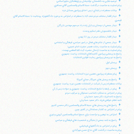
+
توصيه هايي به دانشمندان، نوانديشان و پژوهشگران علوم اسلامي
پيام تسليت به مناسبت درگذشت حجة الاسلام والمسلمين آقاي مسافري
+
بيانات معظم له در ابتداي درس اخلاق پيرامون مسائل غزه
+
ديدار اقشار مختلف مردم نجف آباد با معظم له در اعتراض به برخورد دادگاهويژه روحانيت با حجة الاسلام آقاي
قيصري
+
ديدار جمعي از دوستان و ياران زنده ياد مرحوم مهندس بازرگان
+
ديدار دانشجويان دفتر تحكيم وحدت
+
ديدار اقشار مختلف مردم در روز 22 بهمن
+
ديدار جمعي از خانم هاي فعال در امور سياسي، فرهنگي و اجتماعي
پيام تسليت به مناسبت رحلت همسر حضرت امام خميني؛
پيام تسليت به مناسبت ارتحال حضرت آيت الله العظمي بهجت؛
پاسخ به پرسشي پيرامون كانديداهاي انتخابات رياست جمهوري
پاسخ به دو پرسش پيرامون رعايت قوانين انتخابات
+
پرسش اول:
+
پرسش دوم:
+
پيام معظم له پيرامون دهمين دوره انتخابات رياست جمهوري
+
پاسخ به پرسش هاي خبرنگار صداي آمريكا
بيانات معظم له پس از شركت در انتخابات دهمين دوره رياست جمهوري
+
پيام در رابطه با نتايج انتخابات رياست جمهوري و حوادث پس از آن
پيام در اعتراض به عملكرد نامناسب مسئولان و سركوب مردم
پاسخ به نامه فرزند دكتر سعيد حجاريان
نامه تظلم خواهي فرزند دكتر سعيد حجاريان:
+
پاسخ هاي به پرسش هاي حجة الاسلام والمسلمين دكتر محسن كديور
پيام در اعتراض به كشتار مسلمانان در كشور چين
+
اعتراض به توهين و مزاحمت براي حجج اسلام والمسلمين كروبي و نوري
+
پاسخ به نامه جمعي از نخبگان و شخصيت هاي فرهنگي و سياسي
+
پيام در اعتراض به دادگاههاي فرمايشي
پيام به مناسبت درگذشت آقاي حاج حسن مهرآبادي