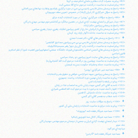
«82» پيام به حضرات آيات عظام و علماي اعلام نجف و كربلا
«83» پيام تسليت به مناسبت درگذشت مرحوم حاج آقا مجتبي آيت
«84» پاسخ به پرسش بخش فارسي راديو بي بي سي در مورد برگزاري رفراندوم ونظارت نهادهاي بين المللي
«85» پاسخ به سؤال خبرگزاري كار ايران (ايلنا) در خصوص تعيين سقف مهريهزنان
+
«86» پاسخ به سؤالات خبرگزاري "رويترز" در مورد انتخابات آينده عراق
«87» ديدار دبيركل و اعضاي نهضت آزادي ايران در دهمين سالگرد بزرگداشتمرحوم مهندس مهدي بازرگان
«88» پاسخ به پرسشي پيرامون حكم ارتداد
«89» پاسخ به پرسش يكي از ايرانيان خارج از كشور پيرامون تفكيك رهبري دينياز رهبري سياسي
«90» پيام تسليت به مناسبت حادثه ناگوار زلزله زرند كرمان
+
«91» پاسخ به پرسش هاي آقاي دكتر نعمت احمدي
«92» پاسخ به پرسش بخش اينترنتي فارسي بي بي سي پيرامون مصاديق "قتلنفس"
«93» پيام تسليت به مناسبت درگذشت پاپ "ژان پل دوم" رهبر مسيحيانكاتوليك
«94» پاسخ به پرسش هاي انجمن اسلامي دانشجويان فيزيك دانشگاه صنعتي اصفهانپيرامون اهميت شورا از نظر اسلام و
قانون اساسي
«95» پاسخ به پرسش هاي سايت امروز پيرامون دو رخداد سياسي
«96» پيام تسليت به مناسبت چهلمين روز درگذشت مرحوم آيت الله آشتياني(ره)
«97» پيام به مناسبت حمله وحشيانه حكومت يمن به شيعيان
+
«98» مصاحبه دبير خبرگزاري "رويترز"
«99» پاسخ به پرسشي پيرامون جبهه دموكراسي خواهي و حقوق بشر و انتخابات
«100» پيام به مناسبت پايان نهمين دوره انتخابات رياست جمهوري
«101» پيام در رابطه با انفجارات لندن
«102» نامه به آقاي اكبر گنجي جهت پايان دادن به اعتصاب غذا در زندان
«103» اظهار تأسف نسبت به برخورد با بيت مرحوم آيت الله العظمي شيرازي
«104» پيام به مناسبت حادثه دلخراش كاظمين
«105» نامه خطاب به همسر آقاي اكبر گنجي
+
«106» پاسخ به سؤالات سايت روز
«107» پيام به ملت عراق به مناسبت انتخابات پارلمان ملي آن كشور
+
«108» مصاحبه خبرنگار هفته نامه "نيوزويك"
+
«109» مصاحبه خبرنگار كانال سه تلويزيون ايتاليا
«110» ديدار اعضاي نهضت آزادي ايران و جمعي از دوستان مرحوم مهندس مهديبازرگان
جلد سوم
ديباچه اي غم آلود:
+
مصاحبه خبرنگار هفته نامه "گاردين"