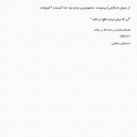
از رسول خدا(ص) پرسیدند: محبوبترین مردم نزد خدا کیست ؟ فرمودند:
"آن که برای مردم نافع تر باشد."
والسلام علیکم و رحمة الله و برکاته.
1382127
حسینعلی منتظری