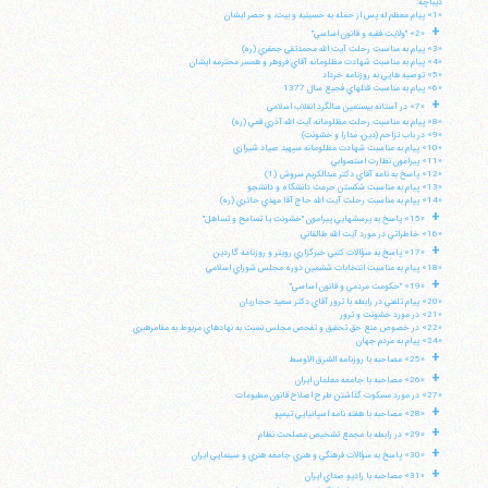
ديباچه:
«1» پيام معظم له پس از حمله به حسينيه و بيت، و حصر ايشان
+
«2» "ولايت فقيه و قانون اساسي"
«3» پيام به مناسبت رحلت آيت الله محمدتقي جعفري (ره)
«4» پيام به مناسبت شهادت مظلومانه آقاي فروهر و همسر محترمه ايشان
«5» توصيه هايي به روزنامه خرداد
«6» پيام به مناسبت قتلهاي فجيع سال 1377
+
«7» در آستانه بيستمين سالگرد انقلاب اسلامي
«8» پيام به مناسبت رحلت مظلومانه آيت الله آذري قمي (ره)
«9» در باب تزاحم (دين، مدارا و خشونت)
«10» پيام به مناسبت شهادت مظلومانه سپهبد صياد شيرازي
«11» پيرامون نظارت استصوابي
«12» پاسخ به نامه آقاي دكتر عبدالكريم سروش (1)
«13» پيام به مناسبت شكستن حرمت دانشگاه و دانشجو
«14» پپام به مناسبت رحلت آيت الله حاج آقا مهدي حائري (ره)
+
«15» پاسخ به پرسشهايي پيرامون "خشونت يا تسامح و تساهل"
«16» خاطراتي در مورد آيت الله طالقاني
+
«17» پاسخ به سؤالات كتبي خبرگزاري رويتر و روزنامه گاردين
«18» پيام به مناسبت انتخابات ششمين دوره مجلس شوراي اسلامي
+
«19» "حكومت مردمي و قانون اساسي"
«20» پيام تلفني در رابطه با ترور آقاي دكتر سعيد حجاريان
«21» در مورد خشونت و ترور
«22» در خصوص منع حق تحقيق و تفحص مجلس نسبت به نهادهاي مربوط به مقامرهبري
«24» پيام به مردم جهان
+
«25» مصاحبه با روزنامه الشرق الاوسط
+
«26» مصاحبه با جامعه معلمان ايران
«27» در مورد مسكوت گذاشتن طرح اصلاح قانون مطبوعات
+
«28» مصاحبه با هفته نامه اسپانيايي تيمپو
+
«29» در رابطه با مجمع تشخيص مصلحت نظام
+
«30» پاسخ به سؤالات فرهنگي و هنري جامعه هنري و سينمايي ايران
+
«31» مصاحبه با راديو صداي ايران