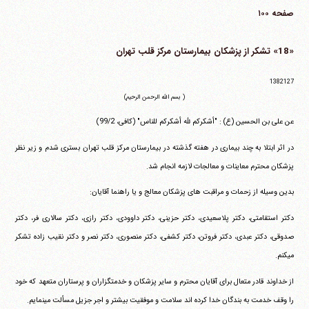
صفحه ۱۰۰
«18» تشکر از پزشکان بیمارستان مرکز قلب تهران
1382127
( بسم الله الرحمن الرحیم)
عن علی بن الحسین (ع) : "أشکرکم لله أشکرکم للناس" (کافی، 99/2)
در اثر ابتلا به چند بیماری در هفته گذشته در بیمارستان مرکز قلب تهران بستری شدم و زیر نظر
پزشکان محترم معاینات و معالجات لازمه انجام شد.
بدین وسیله از زحمات و مراقبت های پزشکان معالج و یا راهنما آقایان:
دکتر استقامتی، دکتر پلاسعیدی، دکتر حزینی، دکتر داوودی، دکتر رازی، دکتر سالاری فر، دکتر
صدوقی، دکتر عبدی، دکتر فروتن، دکتر کشفی، دکتر منصوری، دکتر نصر و دکتر نقیب زاده تشکر
می‎کنم.
از خداوند قادر متعال برای آقایان محترم و سایر پزشکان و خدمتگزاران و پرستاران متعهد که خود
را وقف خدمت به بندگان خدا کرده اند سلامت و موفقیت بیشتر و اجر جزیل مسألت می‎نمایم.