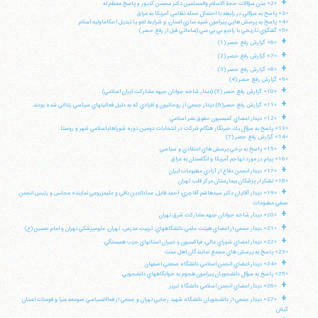
+
«2» متن سؤالات حجة الاسلام والمسلمين دكتر محسن كديور و پاسخ معظم له
«3» پاسخ به سؤالي در رابطه با احتمال حمله نظامي آمريكا به عراق
«4» پاسخ به پرسش هايي پيرامون شبيه سازي انسان، و شرايط لغو يا تبديل احكاماوليه اسلام
«5» گفتگوي تاريخي با راديو بي بي سي (ساعاتي قبل از رفع حصر)
+
«6» گزارش رفع حصر (1)
+
«7» گزارش رفع حصر (2)
+
«8» گزارش رفع حصر (3)
«9» گزارش رفع حصر (4)
+
«10» گزارش رفع حصر (5) (ديدار شاخه جوانان جبهه مشاركت ايران اسلامي)
+
«11» گزارش رفع حصر(6) ديدار جمعي از روحانيون و افرادي كه به دليل فعاليتهاي سياسي زنداني شده بودند.
+
«12» ديدار اعضاي كميسيون حقوق بشر اسلامي
«13» پاسخ به سؤال يك خبرنگار هنگام شركت در انتخابات دومين دوره شوراهاياسلامي شهر و روستا
«14» گزارش رفع حصر (7)
+
«15» پاسخ به برخي پرسش هاي اعتقادي و سياسي
«16» پيام در مورد تهاجم آمريكا و انگلستان به عراق
+
«17» ديدار انجمن دفاع از آزادي مطبوعات ايران
«18» تشكر از پزشكان بيمارستان مركز قلب تهران
+
«19» ديدار آقايان دكتر سيدهاشم آقاجري، احمد قابل، عمادالدين باقي و عليمزروعي نماينده مجلس و رئيس انجمن
صنفي مطبوعات
+
«20» ديدار شاخه جوانان جبهه مشاركت شرق تهران
+
«21» ديدار جمعي از اعضاي هيئت علمي دانشگاههاي: تربيت مدرس، تهران، علومپزشكي تهران و امام حسين (ع)
+
«22» ديدار اعضاي شوراي عالي، فراكسيون و دبيران استانهاي حزب همبستگي
«23» پاسخ به پرسش هاي مجمع نمايندگان اهل سنت
+
«24» ديدار اعضاي انجمن اسلامي دانشگاه صنعتي اصفهان
«25» پاسخ به سؤال دانشجويان پيرامون هجوم به خوابگاههاي دانشجويي
+
«26» ديدار اعضاي انجمن اسلامي دانشگاه تبريز
+
«27» ديدار جمعي از دانشجويان دانشگاه شهيد رجايي تهران و جمعي از فعالانسياسي صومعه سرا و فومنات استان
گيلان