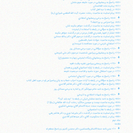
«60» پاسخ به پرسشهايي در مورد خليفه سوم عثمان
«61» پيام به ملت افغانستان
«62» در رابطه با ديه اهل كتاب
«63» پيام تسليت به مناسبت رحلت حضرت آيت الله العظمي شيرازي (ره)
+
«64» پاسخ به برخي پرسشهاي اعتقادي
«65» چرا اعتراض و چرا انتقاد؟
«66» پيام تسليت به مناسبت درگذشت خواهر مكرمه شان
«67» پاسخ به سؤالي در رابطه با استفاده از اينترنت
«68» تشكر از اظهار همدردي اقشار مردم در غم درگذشت خواهر مكرمه
«69» پيام تسليت به مناسبت درگذشت مرحوم آقاي دكتر يدالله سحابي
«70» پيام به مناسبت حوادث غمبار فلسطين
«71» استفتاي شرعي در مورد مصافحه با غيرمحارم
+
«72» پاسخ به سؤالاتي در مورد برخي مسائل روز
«73» پاسخ به پرسشهايي پيرامون شخصيت مرحوم دكتر علي شريعتي
+
«74» پاسخ به پرسشهاي پايگاه اينترنتي چهارده معصوم (ع)
+
«75» پاسخ به پرسشي پيرامون نظريه ولايت فقيه
«76» پيام تسليت در رابطه با زلزله استانهاي قزوين و همدان
«77» در مورد استقلال حوزه علميه و قداست مرجعيت شيعه
+
«78» پاسخ به سؤالاتي در مورد آزاديهاي اجتماعي
«79» پاسخ به سؤالاتي در رابطه با آيات سوره احزاب خطاب به زنان پيامبر(ص)و در مورد اهل كتاب
«80» پاسخ به سؤالاتي در مورد اظهارات آقاي دكتر هاشم آقاجري
+
«81» پاسخ به نامه خانم مهرانگيز كار و اشاره به برخي مسائل روز
+
«82» پاسخ به شبهات اعتقادي و تاريخي
«83» پاسخ به نامه جامعه معلمان ايران در رابطه با: "چه بايد كرد؟"
«84» پيام به مناسبت بيست و سومين سالگرد رحلت آيت الله طالقاني (ره)(1)
«85» در مورد محكوميت مجدد حجة الاسلام آقاي يوسفي اشكوري
«86» در رابطه با نظارت استصوابي
«87» پيام تسليت به مناسبت درگذشت دكتر عليرضا نوري و دكتر هاشم زهي
«88» پيام در رابطه با محكوميت آقاي دكتر سيدهاشم آقاجري
جلد دوم
مقدمه:
+
«1» متن نامه حجة الاسلام والمسلمين دكتر محسن كديور و پاسخ معظم له