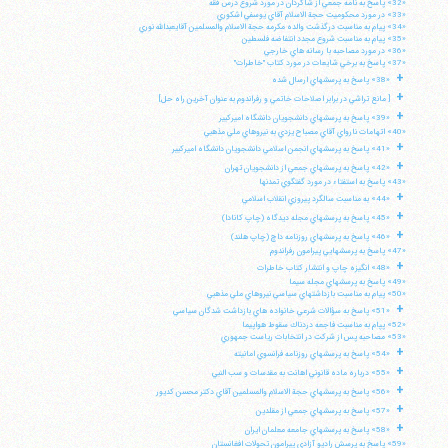
«32» پاسخ به نامه جمعي از شاگردان در مورد شروع درس فقه
«33» در مورد محكوميت حجة الاسلام آقاي يوسفي اشكوري
«34» پيام به مناسبت درگذشت والده مكرمه حجة الاسلام والمسلمين آقايعبدالله نوري
«35» پيام به مناسبت شروع مجدد انتفاضه فلسطين
«36» در مورد مصاحبه با رسانه هاي خارجي
«37» پاسخ به برخي شايعات در مورد كتاب "خاطرات"
+
«38» پاسخ به پرسشهاي ارسال شده
+
[ مانع تراشي در برابر اصلاحات خاتمي و رفراندوم به عنوان آخرين راه حل]
+
«39» پاسخ به پرسشهاي دانشجويان دانشگاه اميركبير
«40» اتهامات نارواي آقاي مصباح يزدي به نيروهاي ملي مذهبي
+
«41» پاسخ به پرسشهاي انجمن اسلامي دانشجويان دانشگاه اميركبير
+
«42» پاسخ به پرسشهاي جمعي از دانشجويان تهران
«43» پاسخ به استفتاء در مورد گفتگوي تمدنها
+
«44» به مناسبت سالگرد پيروزي انقلاب اسلامي
+
«45» پاسخ به پرسشهاي مجله ديدگاه (چاپ كانادا)
+
«46» پاسخ به پرسشهاي روزنامه داچ (چاپ هلند)
«47» پاسخ به پرسشهايي پيرامون رفراندوم
+
«48» انگيزه چاپ و انتشار كتاب خاطرات
«49» پاسخ به پرسشهاي مجله سيما
«50» پيام به مناسبت بازداشتهاي سياسي نيروهاي ملي مذهبي
+
«51» پاسخ به سؤالات شرعي خانواده هاي بازداشت شدگان سياسي
«52» پپام به مناسبت فاجعه دردناك سقوط هواپيما
«53» مصاحبه پس از شركت در انتخابات رياست جمهوري
+
«54» پاسخ به پرسشهاي روزنامه فرانسوي امانيته
+
«55» درباره ماده قانوني اهانت به مقدسات و سب النبي
+
«56» پاسخ به پرسشهاي حجة الاسلام والمسلمين آقاي دكتر محسن كديور
+
«57» پاسخ به پرسشهاي جمعي از مقلدين
+
«58» پاسخ به پرسشهاي جامعه معلمان ايران
«59» پاسخ به پرسش راديو آزادي پيرامون تحولات افغانستان