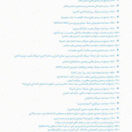
+
«54» پاسخ به پرسش هاي ارسال شده
+
«55» ديدار نمايندگان متحصن و مستعفي مجلس ششم
تلفن 37740011-25-98+ تا 14
+
«56» مصاحبه خبرنگار روزنامه آلماني "اشترن"
فکس
37740015-25-98+
+
«57» پاسخ به پرسش هاي مجله "فلوشيپ" چاپ نيويورك
+
«58» مصاحبه تلويزيوني شبكه جهاني بي بي سي (WORLD BBC)
+
«59» مصاحبه خبرنگار نشريه "شيكاگو تريبون"
«60» پيام به مناسبت شهادت مظلومانه عزاداران حسيني در روز عاشورا
«61» پاسخ به تسليت شهادت شيخ احمد ياسين رهبر حماس
+
«62» پاسخ به پرسش هاي خبرنگار مجله "تايم" چاپ آمريكا
«63» پاسخ به تسليت شهادت عبدالعزيز رنتيسي رهبر حماس
+
«64» ديدار اعضاي انجمن دفاع از آزادي مطبوعات
+
«65» مصاحبه دكتر "ودگ" خبرنگار آلماني بخش غربي صداي آلمان و خانم "گارين"خبرنگار نشريه دويچه آلمان
+
«66» پاسخ به پرسش هايي پيرامون مجازاتهاي اسلامي
+
«67» مصاحبه خبرنگار روابط بين الملل تلويزيون اتريش (ORF)
+
«68» مصاحبه هفته نامه "پيك روز" چاپ كانادا
«69» پاسخ به پرسشي پيرامون مطلب مندرج در كتاب "تتمة الاعلام"
«70» پاسخ به پرسشي پيرامون مطلبي در روزنامه كيهان
«71» پاسخ به نامه حجة الاسلام والمسلمين سيد محمد خاتمي رئيس جمهور تحتعنوان "نامه اي براي فردا"
+
«72» پاسخ به پرسش هاي خبرنگار صداي آمريكا
«73» پيام تسليت به مناسبت شهادت آقاي حاج داود كريمي
+
«74» مصاحبه خبرنگار ايتاليايي
+
«75» مصاحبه خبرگزاري "آسوشيتدپرس"
+
«76» مصاحبه خبرنگار نشريه مصري "الوطن العربي"
«77» ديدار دبيركل، اعضاي شوراي مركزي، دبيران استانها و مسئولين شاخه هايحزب مردم سالاري
+
«78» پاسخ به سؤالات "راديو فردا" پيرامون تشيع و مرجعيت ديني
«79» پيام به مناسبت درگذشت برادر مجاهد آقاي ابوعمار ياسر عرفات
«80» پاسخ به پرسش بخش فارسي راديو بي بي سي در مورد حجاب بانوان و اشتغالآنها
«81» پاسخ به پرسش دانشجويان دانشگاه كلن آلمان در مورد برگزاريرفراندوم