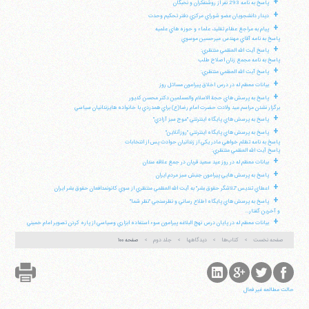
+
پاسخ به نامه 293 نفر از روشنفكران و نخبگان
+
ديدار دانشجويان عضو شوراي مركزي دفتر تحكيم وحدت
+
پيام به مراجع عظام تقليد، علماء و حوزه هاي علميه
پاسخ به نامه آقاي مهندس ميرحسين موسوي
+
پاسخ آيت الله العظمي منتظري:
پاسخ به نامه مجمع زنان اصلاح طلب
+
پاسخ آيت الله العظمي منتظري:
+
بيانات معظم له در درس اخلاق پيرامون مسائل روز
+
پاسخ به پرسش هاي حجة الاسلام والمسلمين دكتر محسن كديور
برگزار نشدن مراسم عيد ولادت حضرت امام رضا(ع) براي همدردي با خانواده هايزندانيان سياسي
+
پاسخ به پرسش هاي پايگاه اينترنتي "موج سبز آزادي"
+
پاسخ به پرسش هاي پايگاه اينترنتي "روزآنلاين"
پاسخ به نامه تظلم خواهي مادر يكي از زندانيان حوادث پس از انتخابات
پاسخ آيت الله العظمي منتظري:
+
بيانات معظم له در روز عيد سعيد قربان در جمع علاقه مندان
+
پاسخ به پرسش هايي پيرامون جنبش سبز مردم ايران
+
اعطاي تنديس "تلاشگر حقوق بشر" به آيت الله العظمي منتظري از سوي كانونمدافعان حقوق بشر ايران
+
پاسخ به پرسش هاي پايگاه اطلاع رساني و نظرسنجي "نظر شما"
و آخرين گفتار...
+
بيانات معظم له در پايان درس نهج البلاغه پيرامون سوء استفاده ابزاري وسياسي از پاره كردن تصوير امام خميني
صفحه نخست
کتاب‌ها
دیدگاهها
جلد دوم
صفحه ۱۰۰
حالت مطالعه غیر فعال