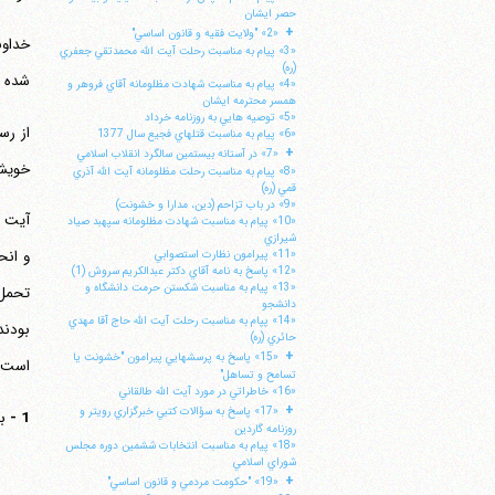
حصر ايشان
+
«2» "ولايت فقيه و قانون اساسي"
خداون
«3» پيام به مناسبت رحلت آيت الله محمدتقي جعفري
(ره)
شده ا
«4» پيام به مناسبت شهادت مظلومانه آقاي فروهر و
همسر محترمه ايشان
«5» توصيه هايي به روزنامه خرداد
از رس
«6» پيام به مناسبت قتلهاي فجيع سال 1377
+
«7» در آستانه بيستمين سالگرد انقلاب اسلامي
خویش 
«8» پيام به مناسبت رحلت مظلومانه آيت الله آذري
قمي (ره)
«9» در باب تزاحم (دين، مدارا و خشونت)
آیت ا
«10» پيام به مناسبت شهادت مظلومانه سپهبد صياد
شيرازي
«11» پيرامون نظارت استصوابي
«12» پاسخ به نامه آقاي دكتر عبدالكريم سروش (1)
«13» پيام به مناسبت شكستن حرمت دانشگاه و
دانشجو
«14» پپام به مناسبت رحلت آيت الله حاج آقا مهدي
بودند
حائري (ره)
+
«15» پاسخ به پرسشهايي پيرامون "خشونت يا
است ا
تسامح و تساهل"
«16» خاطراتي در مورد آيت الله طالقاني
+
«17» پاسخ به سؤالات كتبي خبرگزاري رويتر و
1 -
ب
روزنامه گاردين
«18» پيام به مناسبت انتخابات ششمين دوره مجلس
شوراي اسلامي
+
«19» "حكومت مردمي و قانون اساسي"