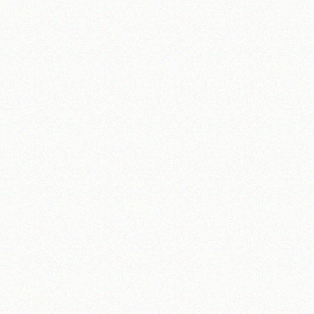
آیت‌الله منتظری
وب سایت رسمی آیت‌الله منتظری
یران
،
قم
،
میدان مصلّی، بلوار شهید محمّد منتظری، كوچه شماره ٨
کد پستی: 3713744381