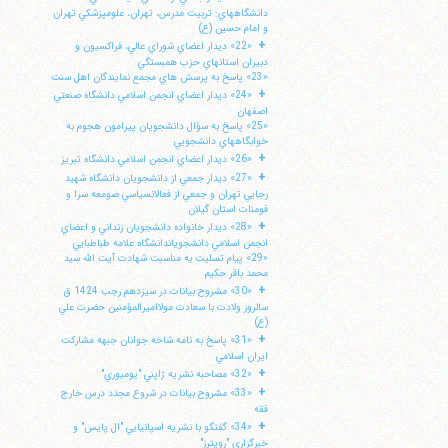
دانشگاههاي: تربيت مدرس، تهران، علومپزشكي تهران
و امام حسين (ع)
+
«22» ديدار اعضاي شوراي عالي، فراكسيون و
دبيران استانهاي حزب همبستگي
«23» پاسخ به پرسش هاي مجمع نمايندگان اهل سنت
+
«24» ديدار اعضاي انجمن اسلامي دانشگاه صنعتي
اصفهان
«25» پاسخ به سؤال دانشجويان پيرامون هجوم به
خوابگاههاي دانشجويي
+
«26» ديدار اعضاي انجمن اسلامي دانشگاه تبريز
+
«27» ديدار جمعي از دانشجويان دانشگاه شهيد
رجايي تهران و جمعي از فعالانسياسي صومعه سرا و
فومنات استان گيلان
+
«28» ديدار خانواده دانشجويان زنداني و اعضاي
انجمن اسلامي دانشجوياندانشگاه علامه طباطبايي
«29» پيام تسليت به مناسبت شهادت آيت الله سيد
محمد باقر حكيم
+
«30» مشروح بيانات در سيزدهم رجب 1424 ق
سالروز ولادت با سعادت مولااميرالمؤمنين حضرت علي
(ع)
+
«31» پاسخ به نامه شاخه جوانان جبهه مشاركت
ايران اسلامي
+
«32» مصاحبه نشريه ژاپني "يوميوري"
+
«33» مشروح بيانات در شروع مجدد درس خارج
فقه
+
«34» گفتگو با نشريه اسپانيايي "ال پايس" و
خبرگزاري "رويترز"