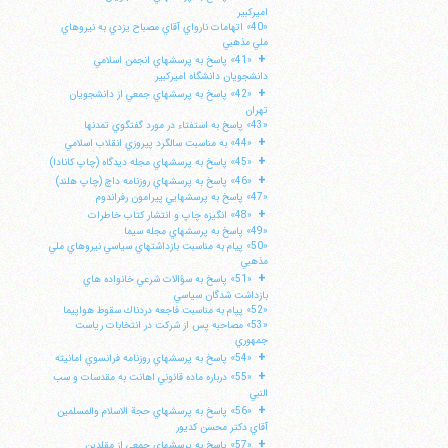
اميركبير
«40» اتهامات نارواي آقاي مصباح يزدي به نيروهاي
ملي مذهبي
+
«41» پاسخ به پرسشهاي انجمن اسلامي
دانشجويان دانشگاه اميركبير
+
«42» پاسخ به پرسشهاي جمعي از دانشجويان
تهران
«43» پاسخ به استفتاء در مورد گفتگوي تمدنها
+
«44» به مناسبت سالگرد پيروزي انقلاب اسلامي
+
«45» پاسخ به پرسشهاي مجله ديدگاه (چاپ كانادا)
+
«46» پاسخ به پرسشهاي روزنامه داچ (چاپ هلند)
«47» پاسخ به پرسشهايي پيرامون رفراندوم
+
«48» انگيزه چاپ و انتشار كتاب خاطرات
«49» پاسخ به پرسشهاي مجله سيما
«50» پيام به مناسبت بازداشتهاي سياسي نيروهاي ملي
مذهبي
+
«51» پاسخ به سؤالات شرعي خانواده هاي
ا
بازداشت شدگان سياسي
«52» پپام به مناسبت فاجعه دردناك سقوط هواپيما
«53» مصاحبه پس از شركت در انتخابات رياست
جمهوري
+
«54» پاسخ به پرسشهاي روزنامه فرانسوي امانيته
+
«55» درباره ماده قانوني اهانت به مقدسات و سب
النبي
+
«56» پاسخ به پرسشهاي حجة الاسلام والمسلمين
آقاي دكتر محسن كديور
+
«57» پاسخ به پرسشهاي جمعي از مقلدين