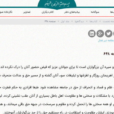
‌ها
سوگنامه
بیانیه‌های دفتر
کلام دیگران
تصاویر
نگارخانه صو
حه نخست
کتاب‌ها
دیدگاهها
جلد اول
صفحه ۶۴۸
طالعه غیر فعال
۶۴۸
 و سیره آن بزرگواران است تا برای جوانان عزیز که فیض حضور آنان را درک نکرده اند الگ
ر اهریمنان روزگار و لغزشها و تبلیغات سوء آنان گشته و از مسیر حق و عدالت منحرف 
د با مشکلات و سختی ها و مقاومت اهل باطل بسیاری از آنان عقب نشینی کرده، لیکن
رضای او همه سختی ها ر
بودند، ایشان مقاومت و استقامت در راه مستقیم حق را از جد بزرگوارشان آموختند.