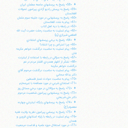
+
«58» پاسخ به پرسشهاي جامعه معلمان ايران
«59» پاسخ به پرسش راديو آزادي پيرامون تحولات
افغانستان
«60» پاسخ به پرسشهايي در مورد خليفه سوم عثمان
«61» پيام به ملت افغانستان
«62» در رابطه با ديه اهل كتاب
«63» پيام تسليت به مناسبت رحلت حضرت آيت الله
العظمي شيرازي (ره)
+
«64» پاسخ به برخي پرسشهاي اعتقادي
«65» چرا اعتراض و چرا انتقاد؟
«66» پيام تسليت به مناسبت درگذشت خواهر مكرمه
شان
«67» پاسخ به سؤالي در رابطه با استفاده از اينترنت
«68» تشكر از اظهار همدردي اقشار مردم در غم
درگذشت خواهر مكرمه
«69» پيام تسليت به مناسبت درگذشت مرحوم آقاي
دكتر يدالله سحابي
«70» پيام به مناسبت حوادث غمبار فلسطين
«71» استفتاي شرعي در مورد مصافحه با غيرمحارم
+
«72» پاسخ به سؤالاتي در مورد برخي مسائل روز
«73» پاسخ به پرسشهايي پيرامون شخصيت مرحوم
دكتر علي شريعتي
+
«74» پاسخ به پرسشهاي پايگاه اينترنتي چهارده
معصوم (ع)
+
«75» پاسخ به پرسشي پيرامون نظريه ولايت فقيه
«76» پيام تسليت در رابطه با زلزله استانهاي قزوين و
همدان
«77» در مورد استقلال حوزه علميه و قداست مرجعيت