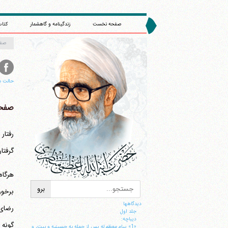
صفحه نخست
زندگینامه و گاهشمار
کتاب
صف
حالت م
صفحه 
رفتار
گرفتا
برخور
دیدگاهها
جلد اول
ديباچه:
گونه 
«1» پيام معظم له پس از حمله به حسينيه و بيت، و