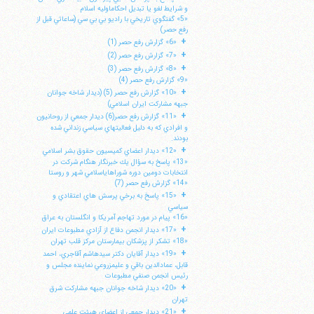
و شرايط لغو يا تبديل احكاماوليه اسلام
«5» گفتگوي تاريخي با راديو بي بي سي (ساعاتي قبل از
رفع حصر)
+
«6» گزارش رفع حصر (1)
+
«7» گزارش رفع حصر (2)
+
«8» گزارش رفع حصر (3)
«9» گزارش رفع حصر (4)
+
«10» گزارش رفع حصر (5) (ديدار شاخه جوانان
جبهه مشاركت ايران اسلامي)
+
«11» گزارش رفع حصر(6) ديدار جمعي از روحانيون
و افرادي كه به دليل فعاليتهاي سياسي زنداني شده
بودند.
+
«12» ديدار اعضاي كميسيون حقوق بشر اسلامي
«13» پاسخ به سؤال يك خبرنگار هنگام شركت در
انتخابات دومين دوره شوراهاياسلامي شهر و روستا
«14» گزارش رفع حصر (7)
+
«15» پاسخ به برخي پرسش هاي اعتقادي و
سياسي
«16» پيام در مورد تهاجم آمريكا و انگلستان به عراق
+
«17» ديدار انجمن دفاع از آزادي مطبوعات ايران
«18» تشكر از پزشكان بيمارستان مركز قلب تهران
+
«19» ديدار آقايان دكتر سيدهاشم آقاجري، احمد
قابل، عمادالدين باقي و عليمزروعي نماينده مجلس و
رئيس انجمن صنفي مطبوعات
+
«20» ديدار شاخه جوانان جبهه مشاركت شرق
تهران
+
«21» ديدار جمعي از اعضاي هيئت علمي