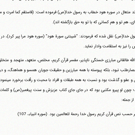
د متعال در سوره هود خطاب به رسول خدا(ص) فرموده است: (فاستقم کما امرت و م
ی، هم تو و هم کسانی که با تو به حق بازگشته اند).
ول خدا(ص) نقل شده که فرمودند: "شیبتنی سورة هود" (سوره هود مرا پیر کرد)، در ا
را نیز به استقامت وادار نماید.
لله طالقانی مبارزی خستگی ناپذیر، مفسر قرآن کریم، مخلص، متعهد، متهجد و متخلق
تحمل و عفو
؛ چون او پیرو مکتبی بود که در جای جای کتاب عزیزش و سنت پیغمبر(ص) و کلمات 
ز جمله:
ر حسب نص قرآن کریم رسول خدا رحمة للعالمین بود. (سوره انبیاء، 107)