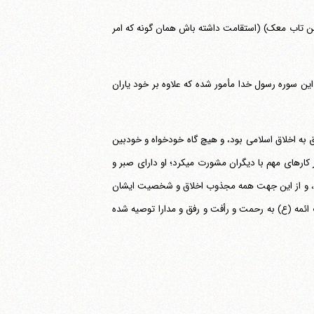
ن تاب معک) (استقامت داشته باش همان گونه که امر
ین سوره رسول خدا مأمور شده که علاوه بر خود یاران
 به اخلاق اسلامی بود، و هیچ گاه خودخواه و خودبین
و انحصارطلب نبود، بلکه پیوسته با همه مبارزین و حقیقت جویان همسو و هماهنگ، و در کارهای مهم با دیگران مشورت می‎کرد؛ او دارای صبر و
 و گذشت بود و نسبت به همه طبقات و افراد با محبت و رأفت برخورد می‎نمود، و از این جهت همه مجذوب اخلاق و شخصیت ایشان
ائمه (ع) به رحمت و رأفت و رفق و مدارا توصیه شده