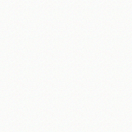
تلفن 37740011-25-98+ تا 14
فکس
37740015-25-98+