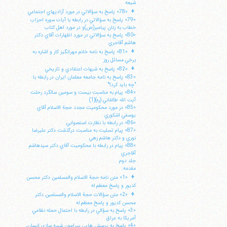
شيعه
+
«78» پاسخ به سؤالاتي در مورد آزاديهاي اجتماعي
«79» پاسخ به سؤالاتي در رابطه با آيات سوره احزاب
خطاب به زنان پيامبر(ص)و در مورد اهل كتاب
«80» پاسخ به سؤالاتي در مورد اظهارات آقاي دكتر
هاشم آقاجري
+
«81» پاسخ به نامه خانم مهرانگيز كار و اشاره به
برخي مسائل روز
+
«82» پاسخ به شبهات اعتقادي و تاريخي
«83» پاسخ به نامه جامعه معلمان ايران در رابطه با:
"چه بايد كرد؟"
«84» پيام به مناسبت بيست و سومين سالگرد رحلت
آيت الله طالقاني (ره)(1)
«85» در مورد محكوميت مجدد حجة الاسلام آقاي
يوسفي اشكوري
«86» در رابطه با نظارت استصوابي
«87» پيام تسليت به مناسبت درگذشت دكتر عليرضا
نوري و دكتر هاشم زهي
«88» پيام در رابطه با محكوميت آقاي دكتر سيدهاشم
آقاجري
جلد دوم
مقدمه:
+
«1» متن نامه حجة الاسلام والمسلمين دكتر محسن
كديور و پاسخ معظم له
+
«2» متن سؤالات حجة الاسلام والمسلمين دكتر
محسن كديور و پاسخ معظم له
«3» پاسخ به سؤالي در رابطه با احتمال حمله نظامي
آمريكا به عراق
«4» پاسخ به پرسش هايي پيرامون شبيه سازي انسان،