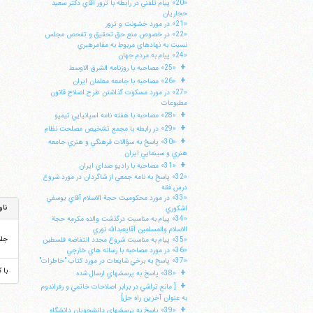
«20» پيام تلفني در رابطه با ترور آقاي دكتر سعيد
حجاريان
«21» در مورد خشونت و ترور
«22» در خصوص منع حق تحقيق و تفحص مجلس
نسبت به نهادهاي مربوط به مقامرهبري
«24» پيام به مردم جهان
+
«25» مصاحبه با روزنامه الشرق الاوسط
+
«26» مصاحبه با جامعه معلمان ايران
«27» در مورد مسكوت گذاشتن طرح اصلاح قانون
مطبوعات
+
«28» مصاحبه با هفته نامه اسپانيايي تيمپو
+
«29» در رابطه با مجمع تشخيص مصلحت نظام
+
«30» پاسخ به سؤالات فرهنگي و هنري جامعه
هنري و سينمايي ايران
+
«31» مصاحبه با راديو صداي ايران
«32» پاسخ به نامه جمعي از شاگردان در مورد شروع
درس فقه
«33» در مورد محكوميت حجة الاسلام آقاي يوسفي
ناو
اشكوري
«34» پيام به مناسبت درگذشت والده مكرمه حجة
الاسلام والمسلمين آقايعبدالله نوري
جل
«35» پيام به مناسبت شروع مجدد انتفاضه فلسطين
«36» در مورد مصاحبه با رسانه هاي خارجي
«37» پاسخ به برخي شايعات در مورد كتاب "خاطرات"
با 
+
«38» پاسخ به پرسشهاي ارسال شده
+
[ مانع تراشي در برابر اصلاحات خاتمي و رفراندوم
به عنوان آخرين راه حل]
+
«39» پاسخ به پرسشهاي دانشجويان دانشگاه