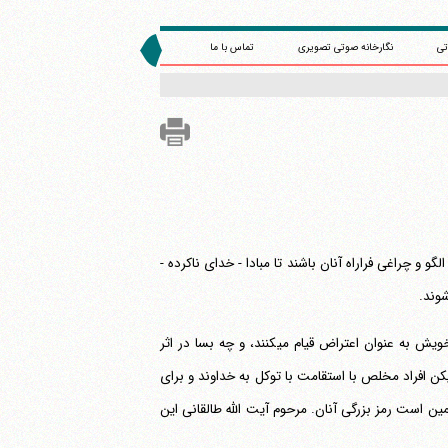
تی
نگارخانه صوتی تصویری
تماس با ما
و و چراغی فراراه آنان باشند تا مبادا - خدای ناکرده -
شوند.
هرگاه ظلم و فساد و انحراف از حق در جامعه مشاهده شود طبعا افرادی به حکم فطرت خویش به عنوان اعتراض قیام می‎کنند، و چه بسا در اثر
 افراد مخلص با استقامت با توکل به خداوند و برای
ا تحمل کرده و مقاوم و سرسخت در جبهه حق باقی می‎مانند، و همین است رمز بزرگی آنان. مرحوم آیت الله طالقانی این