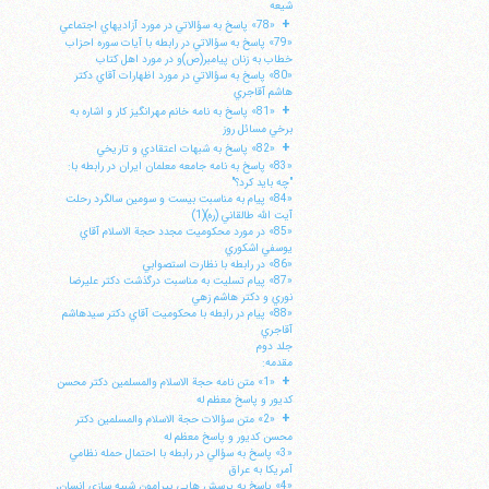
شيعه
+
«78» پاسخ به سؤالاتي در مورد آزاديهاي اجتماعي
«79» پاسخ به سؤالاتي در رابطه با آيات سوره احزاب
خطاب به زنان پيامبر(ص)و در مورد اهل كتاب
«80» پاسخ به سؤالاتي در مورد اظهارات آقاي دكتر
هاشم آقاجري
+
«81» پاسخ به نامه خانم مهرانگيز كار و اشاره به
برخي مسائل روز
+
«82» پاسخ به شبهات اعتقادي و تاريخي
«83» پاسخ به نامه جامعه معلمان ايران در رابطه با:
"چه بايد كرد؟"
«84» پيام به مناسبت بيست و سومين سالگرد رحلت
آيت الله طالقاني (ره)(1)
«85» در مورد محكوميت مجدد حجة الاسلام آقاي
يوسفي اشكوري
«86» در رابطه با نظارت استصوابي
«87» پيام تسليت به مناسبت درگذشت دكتر عليرضا
نوري و دكتر هاشم زهي
«88» پيام در رابطه با محكوميت آقاي دكتر سيدهاشم
آقاجري
جلد دوم
مقدمه:
+
«1» متن نامه حجة الاسلام والمسلمين دكتر محسن
كديور و پاسخ معظم له
+
«2» متن سؤالات حجة الاسلام والمسلمين دكتر
محسن كديور و پاسخ معظم له
«3» پاسخ به سؤالي در رابطه با احتمال حمله نظامي
آمريكا به عراق
«4» پاسخ به پرسش هايي پيرامون شبيه سازي انسان،