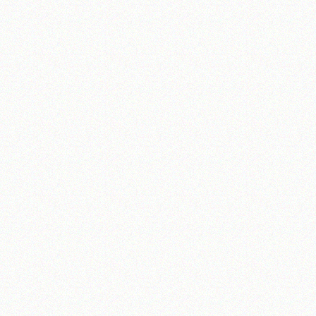
تلفن 37740011-25-98+ تا 14
فکس
37740015-25-98+