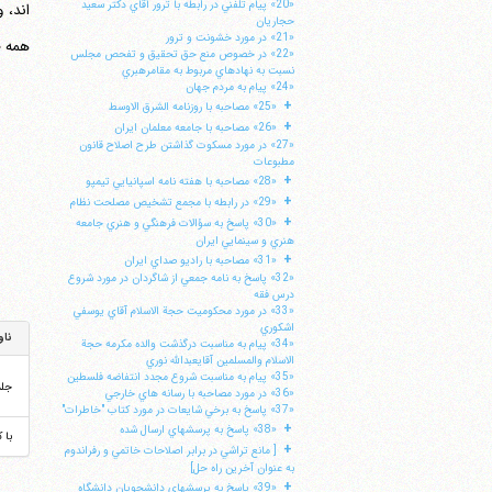
«20» پيام تلفني در رابطه با ترور آقاي دكتر سعيد
حجاريان
«21» در مورد خشونت و ترور
همه ط
«22» در خصوص منع حق تحقيق و تفحص مجلس
نسبت به نهادهاي مربوط به مقامرهبري
«24» پيام به مردم جهان
+
«25» مصاحبه با روزنامه الشرق الاوسط
+
«26» مصاحبه با جامعه معلمان ايران
«27» در مورد مسكوت گذاشتن طرح اصلاح قانون
مطبوعات
+
«28» مصاحبه با هفته نامه اسپانيايي تيمپو
+
«29» در رابطه با مجمع تشخيص مصلحت نظام
+
«30» پاسخ به سؤالات فرهنگي و هنري جامعه
هنري و سينمايي ايران
+
«31» مصاحبه با راديو صداي ايران
«32» پاسخ به نامه جمعي از شاگردان در مورد شروع
درس فقه
«33» در مورد محكوميت حجة الاسلام آقاي يوسفي
اشكوري
ناو
«34» پيام به مناسبت درگذشت والده مكرمه حجة
الاسلام والمسلمين آقايعبدالله نوري
«35» پيام به مناسبت شروع مجدد انتفاضه فلسطين
جل
«36» در مورد مصاحبه با رسانه هاي خارجي
«37» پاسخ به برخي شايعات در مورد كتاب "خاطرات"
+
«38» پاسخ به پرسشهاي ارسال شده
با 
+
[ مانع تراشي در برابر اصلاحات خاتمي و رفراندوم
به عنوان آخرين راه حل]
+
«39» پاسخ به پرسشهاي دانشجويان دانشگاه