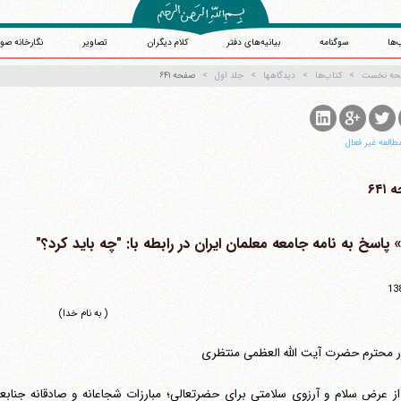
‌ها
سوگنامه
بیانیه‌های دفتر
کلام دیگران
تصاویر
نگارخانه صو
حه نخست
کتاب‌ها
دیدگاهها
جلد اول
صفحه ۶۴۱
طالعه غیر فعال
۶۴۱
13
( به نام خدا)
محترم حضرت آیت الله العظمی منتظری
 عرض سلام و آرزوی سلامتی برای حضرتعالی؛ مبارزات شجاعانه و صادقانه جنابع