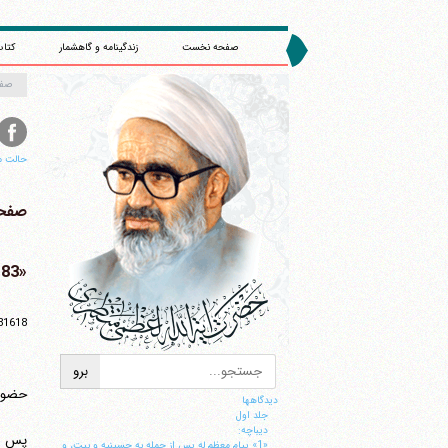
صفحه نخست
زندگینامه و گاهشمار
کتاب
صف
حالت م
صفحه 
«83» پاسخ به نامه جامعه معلمان ایران در رابطه با: "چه باید کرد؟"
81618
حضور 
دیدگاهها
جلد اول
ديباچه:
پس از
«1» پيام معظم له پس از حمله به حسينيه و بيت، و