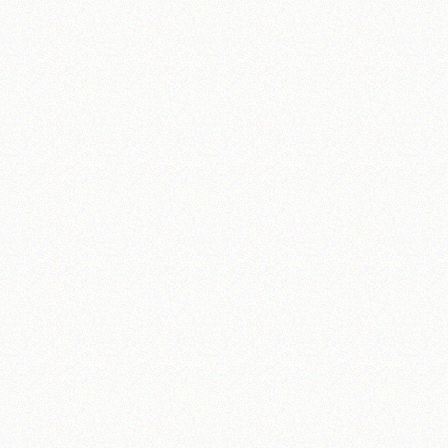
آیت‌الله منتظری
وب سایت رسمی آیت‌الله منتظری
یران
،
قم
،
میدان مصلّی، بلوار شهید محمّد منتظری، كوچه شماره ٨
کد پستی: 3713744381