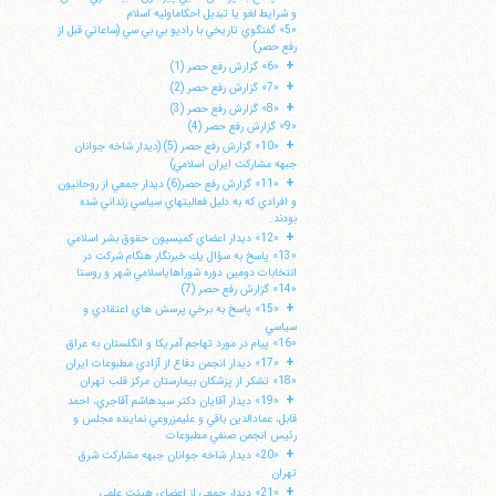
و شرايط لغو يا تبديل احكاماوليه اسلام
«5» گفتگوي تاريخي با راديو بي بي سي (ساعاتي قبل از
رفع حصر)
+
«6» گزارش رفع حصر (1)
+
«7» گزارش رفع حصر (2)
+
«8» گزارش رفع حصر (3)
«9» گزارش رفع حصر (4)
+
«10» گزارش رفع حصر (5) (ديدار شاخه جوانان
جبهه مشاركت ايران اسلامي)
+
«11» گزارش رفع حصر(6) ديدار جمعي از روحانيون
و افرادي كه به دليل فعاليتهاي سياسي زنداني شده
بودند.
+
«12» ديدار اعضاي كميسيون حقوق بشر اسلامي
«13» پاسخ به سؤال يك خبرنگار هنگام شركت در
انتخابات دومين دوره شوراهاياسلامي شهر و روستا
«14» گزارش رفع حصر (7)
+
«15» پاسخ به برخي پرسش هاي اعتقادي و
سياسي
«16» پيام در مورد تهاجم آمريكا و انگلستان به عراق
+
«17» ديدار انجمن دفاع از آزادي مطبوعات ايران
«18» تشكر از پزشكان بيمارستان مركز قلب تهران
+
«19» ديدار آقايان دكتر سيدهاشم آقاجري، احمد
قابل، عمادالدين باقي و عليمزروعي نماينده مجلس و
رئيس انجمن صنفي مطبوعات
+
«20» ديدار شاخه جوانان جبهه مشاركت شرق
تهران
+
«21» ديدار جمعي از اعضاي هيئت علمي