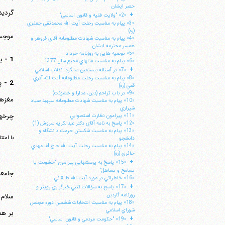
حصر ايشان
گردید
+
«2» "ولايت فقيه و قانون اساسي"
«3» پيام به مناسبت رحلت آيت الله محمدتقي جعفري
(ره)
موجب 
«4» پيام به مناسبت شهادت مظلومانه آقاي فروهر و
همسر محترمه ايشان
«5» توصيه هايي به روزنامه خرداد
1 -
ب
«6» پيام به مناسبت قتلهاي فجيع سال 1377
+
«7» در آستانه بيستمين سالگرد انقلاب اسلامي
«8» پيام به مناسبت رحلت مظلومانه آيت الله آذري
2 -
پ
قمي (ره)
«9» در باب تزاحم (دين، مدارا و خشونت)
مغزها
«10» پيام به مناسبت شهادت مظلومانه سپهبد صياد
شيرازي
چرخهای
«11» پيرامون نظارت استصوابي
«12» پاسخ به نامه آقاي دكتر عبدالكريم سروش (1)
«13» پيام به مناسبت شكستن حرمت دانشگاه و
با امتن
دانشجو
«14» پپام به مناسبت رحلت آيت الله حاج آقا مهدي
حائري (ره)
+
«15» پاسخ به پرسشهايي پيرامون "خشونت يا
تسامح و تساهل"
جامعه
«16» خاطراتي در مورد آيت الله طالقاني
+
«17» پاسخ به سؤالات كتبي خبرگزاري رويتر و
روزنامه گاردين
«18» پيام به مناسبت انتخابات ششمين دوره مجلس
شوراي اسلامي
بر هم
+
«19» "حكومت مردمي و قانون اساسي"