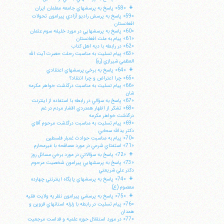
+
«58» پاسخ به پرسشهاي جامعه معلمان ايران
«59» پاسخ به پرسش راديو آزادي پيرامون تحولات
افغانستان
«60» پاسخ به پرسشهايي در مورد خليفه سوم عثمان
«61» پيام به ملت افغانستان
«62» در رابطه با ديه اهل كتاب
«63» پيام تسليت به مناسبت رحلت حضرت آيت الله
العظمي شيرازي (ره)
+
«64» پاسخ به برخي پرسشهاي اعتقادي
«65» چرا اعتراض و چرا انتقاد؟
«66» پيام تسليت به مناسبت درگذشت خواهر مكرمه
شان
«67» پاسخ به سؤالي در رابطه با استفاده از اينترنت
«68» تشكر از اظهار همدردي اقشار مردم در غم
درگذشت خواهر مكرمه
«69» پيام تسليت به مناسبت درگذشت مرحوم آقاي
دكتر يدالله سحابي
«70» پيام به مناسبت حوادث غمبار فلسطين
«71» استفتاي شرعي در مورد مصافحه با غيرمحارم
+
«72» پاسخ به سؤالاتي در مورد برخي مسائل روز
«73» پاسخ به پرسشهايي پيرامون شخصيت مرحوم
دكتر علي شريعتي
+
«74» پاسخ به پرسشهاي پايگاه اينترنتي چهارده
معصوم (ع)
+
«75» پاسخ به پرسشي پيرامون نظريه ولايت فقيه
«76» پيام تسليت در رابطه با زلزله استانهاي قزوين و
همدان
«77» در مورد استقلال حوزه علميه و قداست مرجعيت