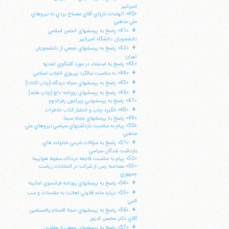
اميركبير
«40» اتهامات نارواي آقاي مصباح يزدي به نيروهاي
ملي مذهبي
+
«41» پاسخ به پرسشهاي انجمن اسلامي
دانشجويان دانشگاه اميركبير
+
«42» پاسخ به پرسشهاي جمعي از دانشجويان
تهران
«43» پاسخ به استفتاء در مورد گفتگوي تمدنها
+
«44» به مناسبت سالگرد پيروزي انقلاب اسلامي
+
«45» پاسخ به پرسشهاي مجله ديدگاه (چاپ كانادا)
+
«46» پاسخ به پرسشهاي روزنامه داچ (چاپ هلند)
«47» پاسخ به پرسشهايي پيرامون رفراندوم
+
«48» انگيزه چاپ و انتشار كتاب خاطرات
«49» پاسخ به پرسشهاي مجله سيما
«50» پيام به مناسبت بازداشتهاي سياسي نيروهاي ملي
مذهبي
+
«51» پاسخ به سؤالات شرعي خانواده هاي
ا
بازداشت شدگان سياسي
«52» پپام به مناسبت فاجعه دردناك سقوط هواپيما
«53» مصاحبه پس از شركت در انتخابات رياست
جمهوري
+
«54» پاسخ به پرسشهاي روزنامه فرانسوي امانيته
+
«55» درباره ماده قانوني اهانت به مقدسات و سب
النبي
+
«56» پاسخ به پرسشهاي حجة الاسلام والمسلمين
آقاي دكتر محسن كديور
+
«57» پاسخ به پرسشهاي جمعي از مقلدين