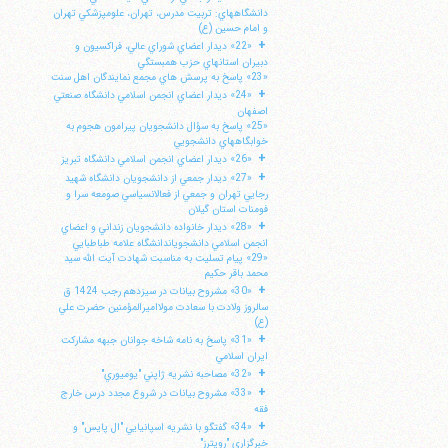
دانشگاههاي: تربيت مدرس، تهران، علومپزشكي تهران
و امام حسين (ع)
+
«22» ديدار اعضاي شوراي عالي، فراكسيون و
دبيران استانهاي حزب همبستگي
«23» پاسخ به پرسش هاي مجمع نمايندگان اهل سنت
+
«24» ديدار اعضاي انجمن اسلامي دانشگاه صنعتي
اصفهان
«25» پاسخ به سؤال دانشجويان پيرامون هجوم به
خوابگاههاي دانشجويي
+
«26» ديدار اعضاي انجمن اسلامي دانشگاه تبريز
+
«27» ديدار جمعي از دانشجويان دانشگاه شهيد
رجايي تهران و جمعي از فعالانسياسي صومعه سرا و
فومنات استان گيلان
+
«28» ديدار خانواده دانشجويان زنداني و اعضاي
انجمن اسلامي دانشجوياندانشگاه علامه طباطبايي
«29» پيام تسليت به مناسبت شهادت آيت الله سيد
محمد باقر حكيم
+
«30» مشروح بيانات در سيزدهم رجب 1424 ق
سالروز ولادت با سعادت مولااميرالمؤمنين حضرت علي
(ع)
+
«31» پاسخ به نامه شاخه جوانان جبهه مشاركت
ايران اسلامي
+
«32» مصاحبه نشريه ژاپني "يوميوري"
+
«33» مشروح بيانات در شروع مجدد درس خارج
فقه
+
«34» گفتگو با نشريه اسپانيايي "ال پايس" و
خبرگزاري "رويترز"