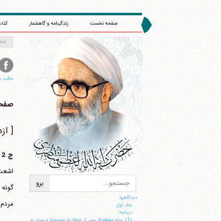
صفحه نخست
زندگینامه و گاهشمار
کتاب
صف
حالت م
صفحه 
[ از
ج 2 -
اشعث 
گونه 
دیدگاهها
مردم 
جلد اول
ديباچه:
«1» پيام معظم له پس از حمله به حسينيه و بيت، و