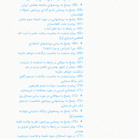
+
«58» پاسخ به پرسشهاي جامعه معلمان ايران
«59» پاسخ به پرسش راديو آزادي پيرامون تحولات
افغانستان
«60» پاسخ به پرسشهايي در مورد خليفه سوم عثمان
«61» پيام به ملت افغانستان
«62» در رابطه با ديه اهل كتاب
«63» پيام تسليت به مناسبت رحلت حضرت آيت الله
العظمي شيرازي (ره)
+
«64» پاسخ به برخي پرسشهاي اعتقادي
«65» چرا اعتراض و چرا انتقاد؟
«66» پيام تسليت به مناسبت درگذشت خواهر مكرمه
شان
«67» پاسخ به سؤالي در رابطه با استفاده از اينترنت
«68» تشكر از اظهار همدردي اقشار مردم در غم
درگذشت خواهر مكرمه
«69» پيام تسليت به مناسبت درگذشت مرحوم آقاي
دكتر يدالله سحابي
«70» پيام به مناسبت حوادث غمبار فلسطين
«71» استفتاي شرعي در مورد مصافحه با غيرمحارم
+
«72» پاسخ به سؤالاتي در مورد برخي مسائل روز
«73» پاسخ به پرسشهايي پيرامون شخصيت مرحوم
دكتر علي شريعتي
+
«74» پاسخ به پرسشهاي پايگاه اينترنتي چهارده
معصوم (ع)
+
«75» پاسخ به پرسشي پيرامون نظريه ولايت فقيه
«76» پيام تسليت در رابطه با زلزله استانهاي قزوين و
همدان
«77» در مورد استقلال حوزه علميه و قداست مرجعيت