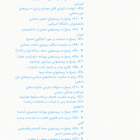
اميركبير
«40» اتهامات نارواي آقاي مصباح يزدي به نيروهاي
ملي مذهبي
+
«41» پاسخ به پرسشهاي انجمن اسلامي
دانشجويان دانشگاه اميركبير
+
«42» پاسخ به پرسشهاي جمعي از دانشجويان
تهران
«43» پاسخ به استفتاء در مورد گفتگوي تمدنها
+
«44» به مناسبت سالگرد پيروزي انقلاب اسلامي
+
«45» پاسخ به پرسشهاي مجله ديدگاه (چاپ كانادا)
+
«46» پاسخ به پرسشهاي روزنامه داچ (چاپ هلند)
«47» پاسخ به پرسشهايي پيرامون رفراندوم
+
«48» انگيزه چاپ و انتشار كتاب خاطرات
«49» پاسخ به پرسشهاي مجله سيما
«50» پيام به مناسبت بازداشتهاي سياسي نيروهاي ملي
مذهبي
+
«51» پاسخ به سؤالات شرعي خانواده هاي
ا
بازداشت شدگان سياسي
«52» پپام به مناسبت فاجعه دردناك سقوط هواپيما
«53» مصاحبه پس از شركت در انتخابات رياست
جمهوري
+
«54» پاسخ به پرسشهاي روزنامه فرانسوي امانيته
+
«55» درباره ماده قانوني اهانت به مقدسات و سب
النبي
+
«56» پاسخ به پرسشهاي حجة الاسلام والمسلمين
آقاي دكتر محسن كديور
+
«57» پاسخ به پرسشهاي جمعي از مقلدين