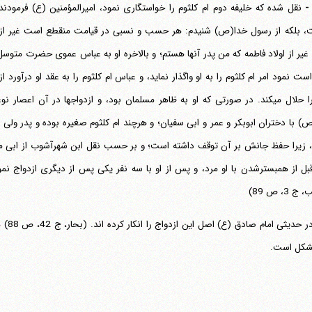
نقل شده که خلیفه دوم ام کلثوم را خواستگاری نمود، امیرالمؤمنین (ع) فرمود
 بلکه از رسول خدا(ص) شنیدم: هر حسب و نسبی در قیامت منقطع است غیر از 
یر از اولاد فاطمه که من پدر آنها هستم؛ و بالاخره او به عباس عموی حضرت متوس
ست نمود امر ام کلثوم را به او واگذار نماید، و عباس ام کلثوم را به عقد او درآورد
قتل را حلال می‎کند. در صورتی که او به ظاهر مسلمان بود، و ازدواجها در آن ا
) با دختران ابوبکر و عمر و ابی سفیان؛ و هرچند ام کلثوم صغیره بوده و پدر ولی
زیرا حفظ جانش بر آن توقف داشته است؛ و بر حسب نقل ابن شهرآشوب از ابی محم
بل از همبسترشدن با او مرد، و پس از او با سه نفر یکی پس از دیگری ازدواج نم
ج 3، ص 89)
ولی د
شکل است.