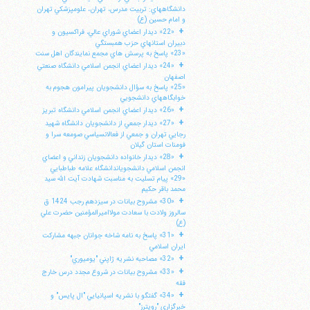
دانشگاههاي: تربيت مدرس، تهران، علومپزشكي تهران
و امام حسين (ع)
+
«22» ديدار اعضاي شوراي عالي، فراكسيون و
دبيران استانهاي حزب همبستگي
«23» پاسخ به پرسش هاي مجمع نمايندگان اهل سنت
+
«24» ديدار اعضاي انجمن اسلامي دانشگاه صنعتي
اصفهان
«25» پاسخ به سؤال دانشجويان پيرامون هجوم به
خوابگاههاي دانشجويي
+
«26» ديدار اعضاي انجمن اسلامي دانشگاه تبريز
+
«27» ديدار جمعي از دانشجويان دانشگاه شهيد
رجايي تهران و جمعي از فعالانسياسي صومعه سرا و
فومنات استان گيلان
+
«28» ديدار خانواده دانشجويان زنداني و اعضاي
انجمن اسلامي دانشجوياندانشگاه علامه طباطبايي
«29» پيام تسليت به مناسبت شهادت آيت الله سيد
محمد باقر حكيم
+
«30» مشروح بيانات در سيزدهم رجب 1424 ق
سالروز ولادت با سعادت مولااميرالمؤمنين حضرت علي
(ع)
+
«31» پاسخ به نامه شاخه جوانان جبهه مشاركت
ايران اسلامي
+
«32» مصاحبه نشريه ژاپني "يوميوري"
+
«33» مشروح بيانات در شروع مجدد درس خارج
فقه
+
«34» گفتگو با نشريه اسپانيايي "ال پايس" و
خبرگزاري "رويترز"