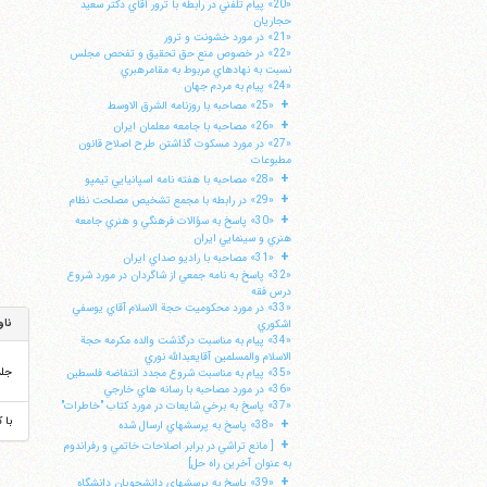
«20» پيام تلفني در رابطه با ترور آقاي دكتر سعيد
حجاريان
«21» در مورد خشونت و ترور
«22» در خصوص منع حق تحقيق و تفحص مجلس
نسبت به نهادهاي مربوط به مقامرهبري
«24» پيام به مردم جهان
+
«25» مصاحبه با روزنامه الشرق الاوسط
+
«26» مصاحبه با جامعه معلمان ايران
«27» در مورد مسكوت گذاشتن طرح اصلاح قانون
مطبوعات
+
«28» مصاحبه با هفته نامه اسپانيايي تيمپو
+
«29» در رابطه با مجمع تشخيص مصلحت نظام
+
«30» پاسخ به سؤالات فرهنگي و هنري جامعه
هنري و سينمايي ايران
+
«31» مصاحبه با راديو صداي ايران
«32» پاسخ به نامه جمعي از شاگردان در مورد شروع
درس فقه
«33» در مورد محكوميت حجة الاسلام آقاي يوسفي
ناو
اشكوري
«34» پيام به مناسبت درگذشت والده مكرمه حجة
الاسلام والمسلمين آقايعبدالله نوري
جل
«35» پيام به مناسبت شروع مجدد انتفاضه فلسطين
«36» در مورد مصاحبه با رسانه هاي خارجي
«37» پاسخ به برخي شايعات در مورد كتاب "خاطرات"
با 
+
«38» پاسخ به پرسشهاي ارسال شده
+
[ مانع تراشي در برابر اصلاحات خاتمي و رفراندوم
به عنوان آخرين راه حل]
+
«39» پاسخ به پرسشهاي دانشجويان دانشگاه