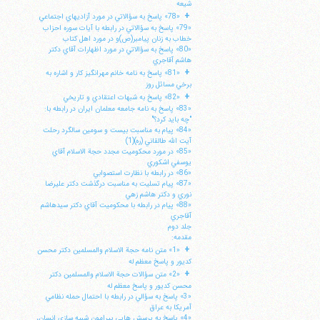
شيعه
+
«78» پاسخ به سؤالاتي در مورد آزاديهاي اجتماعي
«79» پاسخ به سؤالاتي در رابطه با آيات سوره احزاب
خطاب به زنان پيامبر(ص)و در مورد اهل كتاب
«80» پاسخ به سؤالاتي در مورد اظهارات آقاي دكتر
هاشم آقاجري
+
«81» پاسخ به نامه خانم مهرانگيز كار و اشاره به
برخي مسائل روز
+
«82» پاسخ به شبهات اعتقادي و تاريخي
«83» پاسخ به نامه جامعه معلمان ايران در رابطه با:
"چه بايد كرد؟"
«84» پيام به مناسبت بيست و سومين سالگرد رحلت
آيت الله طالقاني (ره)(1)
«85» در مورد محكوميت مجدد حجة الاسلام آقاي
يوسفي اشكوري
«86» در رابطه با نظارت استصوابي
«87» پيام تسليت به مناسبت درگذشت دكتر عليرضا
نوري و دكتر هاشم زهي
«88» پيام در رابطه با محكوميت آقاي دكتر سيدهاشم
آقاجري
جلد دوم
مقدمه:
+
«1» متن نامه حجة الاسلام والمسلمين دكتر محسن
كديور و پاسخ معظم له
+
«2» متن سؤالات حجة الاسلام والمسلمين دكتر
محسن كديور و پاسخ معظم له
«3» پاسخ به سؤالي در رابطه با احتمال حمله نظامي
آمريكا به عراق
«4» پاسخ به پرسش هايي پيرامون شبيه سازي انسان،