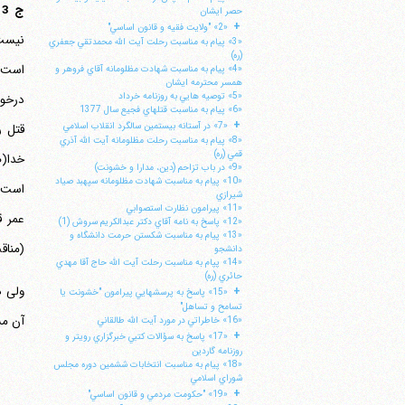
ج 3 -
حصر ايشان
+
«2» "ولايت فقيه و قانون اساسي"
نیست،
«3» پيام به مناسبت رحلت آيت الله محمدتقي جعفري
(ره)
است غ
«4» پيام به مناسبت شهادت مظلومانه آقاي فروهر و
همسر محترمه ايشان
«5» توصيه هايي به روزنامه خرداد
درخوا
«6» پيام به مناسبت قتلهاي فجيع سال 1377
+
«7» در آستانه بيستمين سالگرد انقلاب اسلامي
«8» پيام به مناسبت رحلت مظلومانه آيت الله آذري
قمي (ره)
خدا(ص
«9» در باب تزاحم (دين، مدارا و خشونت)
«10» پيام به مناسبت شهادت مظلومانه سپهبد صياد
است، 
شيرازي
«11» پيرامون نظارت استصوابي
عمر ق
«12» پاسخ به نامه آقاي دكتر عبدالكريم سروش (1)
«13» پيام به مناسبت شكستن حرمت دانشگاه و
(مناقب، 
دانشجو
«14» پپام به مناسبت رحلت آيت الله حاج آقا مهدي
حائري (ره)
+
«15» پاسخ به پرسشهايي پيرامون "خشونت يا
تسامح و تساهل"
آن م
«16» خاطراتي در مورد آيت الله طالقاني
+
«17» پاسخ به سؤالات كتبي خبرگزاري رويتر و
روزنامه گاردين
«18» پيام به مناسبت انتخابات ششمين دوره مجلس
شوراي اسلامي
+
«19» "حكومت مردمي و قانون اساسي"