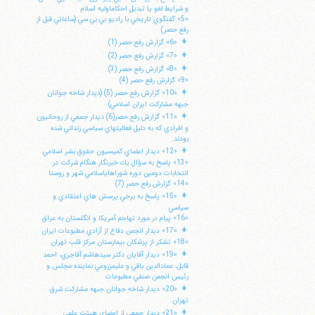
و شرايط لغو يا تبديل احكاماوليه اسلام
«5» گفتگوي تاريخي با راديو بي بي سي (ساعاتي قبل از
رفع حصر)
+
«6» گزارش رفع حصر (1)
+
«7» گزارش رفع حصر (2)
+
«8» گزارش رفع حصر (3)
«9» گزارش رفع حصر (4)
+
«10» گزارش رفع حصر (5) (ديدار شاخه جوانان
جبهه مشاركت ايران اسلامي)
+
«11» گزارش رفع حصر(6) ديدار جمعي از روحانيون
و افرادي كه به دليل فعاليتهاي سياسي زنداني شده
بودند.
+
«12» ديدار اعضاي كميسيون حقوق بشر اسلامي
«13» پاسخ به سؤال يك خبرنگار هنگام شركت در
انتخابات دومين دوره شوراهاياسلامي شهر و روستا
«14» گزارش رفع حصر (7)
+
«15» پاسخ به برخي پرسش هاي اعتقادي و
سياسي
«16» پيام در مورد تهاجم آمريكا و انگلستان به عراق
+
«17» ديدار انجمن دفاع از آزادي مطبوعات ايران
«18» تشكر از پزشكان بيمارستان مركز قلب تهران
+
«19» ديدار آقايان دكتر سيدهاشم آقاجري، احمد
قابل، عمادالدين باقي و عليمزروعي نماينده مجلس و
رئيس انجمن صنفي مطبوعات
+
«20» ديدار شاخه جوانان جبهه مشاركت شرق
تهران
+
«21» ديدار جمعي از اعضاي هيئت علمي