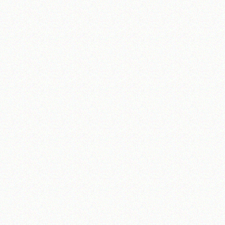
آیت‌الله منتظری
وب سایت رسمی آیت‌الله منتظری
یران
،
قم
،
میدان مصلّی، بلوار شهید محمّد منتظری، كوچه شماره ٨
کد پستی: 3713744381