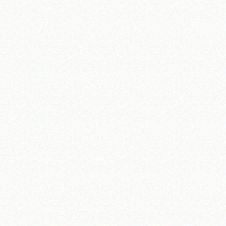
تلفن 37740011-25-98+ تا 14
فکس
37740015-25-98+