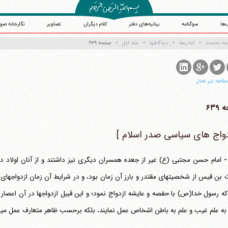
‌ها
سوگنامه
بیانیه‌های دفتر
کلام دیگران
تصاویر
نگارخانه صو
حه نخست
کتاب‌ها
دیدگاهها
جلد اول
صفحه ۶۳۹
طالعه غیر فعال
۶۳۹
دواج های سیاسی صدر اسلام ]
امام حسن مجتبی (ع) غیر از جعده همسران دیگری نیز داشتند و از آنان اولاد د
بن قیس از شخصیتهای مقتدر و بارز آن زمان بود، و در شرایط آن زمان ازدواجها
که رسول خدا(ص) با حفصه و عایشه ازدواج نمود؛ و این قبیل ازدواجها در آن اعصار ض
به علم غیب و علم به باطن اشخاص عمل نمایند، بلکه برحسب ظاهر متعارف عمل می‎کردند.