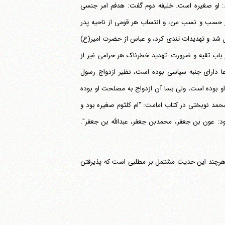
ند: او صغیره است. خلیفه دوم گفت: هدفم امر جنسی
حسب و نسب من، و انتساب هر قومی از ناحیه پدر
ل شد و تهدیدات تندی کرد، و عباس از حضرت امیر(ع)
 از باب تقیه و ضرورت. تهدید خطرناک هر حرامی غیر از
عصار نوعا دارای جنبه سیاسی بوده است، نظیر ازدواج رسول
 او بوده است، ولی بسا آن ازدواج به مصلحت او بوده
د نوبختی در کتاب امامت: "ام کلثوم صغیره بود و
ود: عون بن جعفر، محمدبن جعفر، عبدالله بن جعفر".
ر حدیثی امام صادق (ع) اصل این ازدواج را انکار کرده اند. (بحار، ج 42، ص 88) هرچند این حدیث مشتمل بر مطلبی است که پذیرفتن