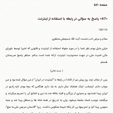
صفحه ۵۶۱
«67» پاسخ به سؤالی در رابطه با استفاده از اینترنت
1381110
سلام و عرض ادب خدمت آیت الله حسینعلی منتظری
خیلی مایل بودم نظر شما را در مورد مقوله استفاده از اینترنت و قانونی که اخیرا توسط شورای
عالی امنیت ملی در جهت محدودیت اینترنت ارائه شده است بدانم. منتظر پاسخ صریحتان
هستم.
( بسمه تعالی)
پس از سلام، چند روز پیش نیز از کانادا در رابطه با "اینترنت در ایران" از من سؤال شده بود و من
جواب دادم. اینجانب اینک هشتاد سال دارم، به یاد دارم هنگامی که بچه بودم تازه رادیو در
ایران پیدا شده بود و بسیاری از بزرگان و افراد علاقه مند به دین و اخلاق آن را تحریم می‎کردند و
می‎گفتند موجب فساد جامعه می‎شود، ولی به تدریج در همه خانه ها و محافل پیدا شد و جنبه
عمومی پیدا کرد و تحریمها بی اثر بلکه نتیجه معکوس داشت، زیرا "الانسان حریص علی ما منع"؛