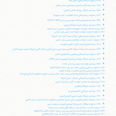
+
«54» پاسخ به پرسش هاي ارسال شده
+
«55» ديدار نمايندگان متحصن و مستعفي مجلس ششم
+
تلفن 37740011-25-98+ تا 14
«56» مصاحبه خبرنگار روزنامه آلماني "اشترن"
+
فکس
37740015-25-98+
«57» پاسخ به پرسش هاي مجله "فلوشيپ" چاپ نيويورك
+
«58» مصاحبه تلويزيوني شبكه جهاني بي بي سي (WORLD BBC)
+
«59» مصاحبه خبرنگار نشريه "شيكاگو تريبون"
«60» پيام به مناسبت شهادت مظلومانه عزاداران حسيني در روز عاشورا
«61» پاسخ به تسليت شهادت شيخ احمد ياسين رهبر حماس
+
«62» پاسخ به پرسش هاي خبرنگار مجله "تايم" چاپ آمريكا
«63» پاسخ به تسليت شهادت عبدالعزيز رنتيسي رهبر حماس
+
«64» ديدار اعضاي انجمن دفاع از آزادي مطبوعات
+
«65» مصاحبه دكتر "ودگ" خبرنگار آلماني بخش غربي صداي آلمان و خانم "گارين"خبرنگار نشريه دويچه آلمان
+
«66» پاسخ به پرسش هايي پيرامون مجازاتهاي اسلامي
+
«67» مصاحبه خبرنگار روابط بين الملل تلويزيون اتريش (ORF)
+
«68» مصاحبه هفته نامه "پيك روز" چاپ كانادا
«69» پاسخ به پرسشي پيرامون مطلب مندرج در كتاب "تتمة الاعلام"
«70» پاسخ به پرسشي پيرامون مطلبي در روزنامه كيهان
«71» پاسخ به نامه حجة الاسلام والمسلمين سيد محمد خاتمي رئيس جمهور تحتعنوان "نامه اي براي فردا"
+
«72» پاسخ به پرسش هاي خبرنگار صداي آمريكا
«73» پيام تسليت به مناسبت شهادت آقاي حاج داود كريمي
+
«74» مصاحبه خبرنگار ايتاليايي
+
«75» مصاحبه خبرگزاري "آسوشيتدپرس"
+
«76» مصاحبه خبرنگار نشريه مصري "الوطن العربي"
«77» ديدار دبيركل، اعضاي شوراي مركزي، دبيران استانها و مسئولين شاخه هايحزب مردم سالاري
+
«78» پاسخ به سؤالات "راديو فردا" پيرامون تشيع و مرجعيت ديني
«79» پيام به مناسبت درگذشت برادر مجاهد آقاي ابوعمار ياسر عرفات
«80» پاسخ به پرسش بخش فارسي راديو بي بي سي در مورد حجاب بانوان و اشتغالآنها
«81» پاسخ به پرسش دانشجويان دانشگاه كلن آلمان در مورد برگزاريرفراندوم