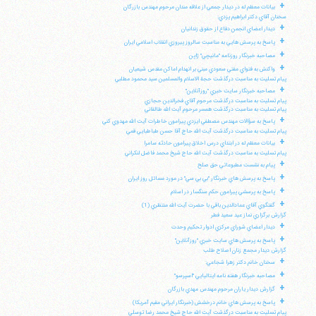
+
بيانات معظم له در ديدار جمعي از علاقه مندان مرحوم مهندس بازرگان
سخنان آقاي دكتر ابراهيم يزدي:
+
ديدار اعضاي انجمن دفاع از حقوق زندانيان
+
پاسخ به پرسش هايي به مناسبت سالروز پيروزي انقلاب اسلامي ايران
+
مصاحبه خبرنگار روزنامه "مانيچي" ژاپن
+
واكنش به فتواي مفتي سعودي مبني بر انهدام اماكن مقدس شيعيان
پيام تسليت به مناسبت درگذشت حجة الاسلام والمسلمين سيد محمود مطلبي
+
مصاحبه خبرنگار سايت خبري "روزآنلاين"
پيام تسليت به مناسبت درگذشت مرحوم آقاي فخرالدين حجازي
پيام تسليت به مناسبت درگذشت همسر مرحوم آيت الله طالقاني
+
پاسخ به سؤالات مهندس مصطفي ايزدي پيرامون خاطرات آيت الله مهدوي كني
پيام تسليت به مناسبت درگذشت آيت الله حاج آقا حسن طباطبايي قمي
+
بيانات معظم له در ابتداي درس اخلاق پيرامون حادثه سامرا
پيام تسليت به مناسبت درگذشت آيت الله حاج شيخ محمد فاضل لنكراني
+
پيام به نشست مطبوعاتي حق صلح
+
پاسخ به پرسش هاي خبرنگار "بي بي سي" در مورد مسائل روز ايران
+
پاسخ به پرسشي پيرامون حكم سنگسار در اسلام
+
گفتگوي آقاي عمادالدين باقي با حضرت آيت الله منتظري (1)
گزارش برگزاري نماز عيد سعيد فطر
+
ديدار اعضاي شوراي مركزي ادوار تحكيم وحدت
+
پاسخ به پرسش هاي سايت خبري "روزآنلاين"
گزارش ديدار مجمع زنان اصلاح طلب
+
سخنان خانم دكتر زهرا شجاعي:
+
مصاحبه خبرنگار هفته نامه ايتاليايي "اسپرسو"
+
گزارش ديدار ياران مرحوم مهندس مهدي بازرگان
+
پاسخ به پرسش هاي خانم درخشش (خبرنگار ايراني مقيم آمريكا)
پيام تسليت به مناسبت درگذشت آيت الله حاج شيخ محمد رضا توسلي