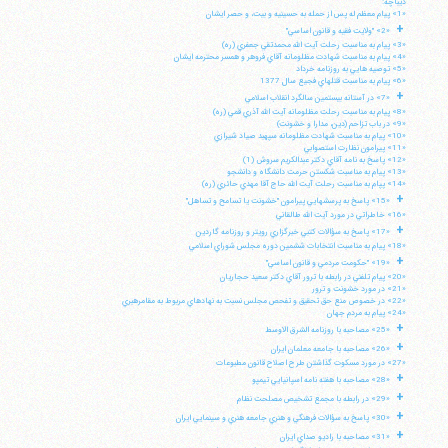
ديباچه:
«1» پيام معظم له پس از حمله به حسينيه و بيت، و حصر ايشان
+
«2» "ولايت فقيه و قانون اساسي"
«3» پيام به مناسبت رحلت آيت الله محمدتقي جعفري (ره)
«4» پيام به مناسبت شهادت مظلومانه آقاي فروهر و همسر محترمه ايشان
«5» توصيه هايي به روزنامه خرداد
«6» پيام به مناسبت قتلهاي فجيع سال 1377
+
«7» در آستانه بيستمين سالگرد انقلاب اسلامي
«8» پيام به مناسبت رحلت مظلومانه آيت الله آذري قمي (ره)
«9» در باب تزاحم (دين، مدارا و خشونت)
«10» پيام به مناسبت شهادت مظلومانه سپهبد صياد شيرازي
«11» پيرامون نظارت استصوابي
«12» پاسخ به نامه آقاي دكتر عبدالكريم سروش (1)
«13» پيام به مناسبت شكستن حرمت دانشگاه و دانشجو
«14» پپام به مناسبت رحلت آيت الله حاج آقا مهدي حائري (ره)
+
«15» پاسخ به پرسشهايي پيرامون "خشونت يا تسامح و تساهل"
«16» خاطراتي در مورد آيت الله طالقاني
+
«17» پاسخ به سؤالات كتبي خبرگزاري رويتر و روزنامه گاردين
«18» پيام به مناسبت انتخابات ششمين دوره مجلس شوراي اسلامي
+
«19» "حكومت مردمي و قانون اساسي"
«20» پيام تلفني در رابطه با ترور آقاي دكتر سعيد حجاريان
«21» در مورد خشونت و ترور
«22» در خصوص منع حق تحقيق و تفحص مجلس نسبت به نهادهاي مربوط به مقامرهبري
«24» پيام به مردم جهان
+
«25» مصاحبه با روزنامه الشرق الاوسط
+
«26» مصاحبه با جامعه معلمان ايران
«27» در مورد مسكوت گذاشتن طرح اصلاح قانون مطبوعات
+
«28» مصاحبه با هفته نامه اسپانيايي تيمپو
+
«29» در رابطه با مجمع تشخيص مصلحت نظام
+
«30» پاسخ به سؤالات فرهنگي و هنري جامعه هنري و سينمايي ايران
+
«31» مصاحبه با راديو صداي ايران