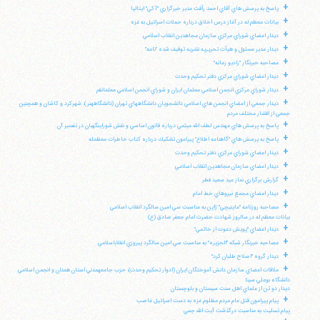
+
پاسخ به پرسش هاي آقاي احمد رأفت مدير خبرگزاري "آكي" ايتاليا
+
بيانات معظم له در آغاز درس اخلاق درباره حملات اسرائيل به غزه
+
ديدار اعضاي شوراي مركزي سازمان مجاهدين انقلاب اسلامي
+
ديدار مدير مسئول و هيأت تحريريه نشريه توقيف شده "نامه"
+
مصاحبه خبرنگار "راديو زمانه"
+
ديدار اعضاي شوراي مركزي دفتر تحكيم وحدت
+
ديدار شوراي مركزي انجمن اسلامي معلمان ايران و شوراي انجمن اسلامي معلمانقم
+
ديدار جمعي از اعضاي انجمن هاي اسلامي دانشجويان دانشگاههاي تهران (دانشگاههنر)، شهركرد و كاشان و همچنين
جمعي از اقشار مختلف مردم
+
پاسخ به پرسش هاي مهندس لطف الله ميثمي درباره قانون اساسي و نقش شوراينگهبان در تفسير آن
+
پاسخ به پرسش هاي "گاهنامه اطلاع" پيرامون تشكيك درباره كتاب خاطرات معظمله
+
ديدار اعضاي شوراي مركزي دفتر تحكيم وحدت
+
ديدار اعضاي سازمان مجاهدين انقلاب اسلامي
+
گزارش برگزاري نماز عيد سعيد فطر
+
ديدار اعضاي مجمع نيروهاي خط امام
+
مصاحبه روزنامه "ماينيچي" ژاپن به مناسبت سي امين سالگرد انقلاب اسلامي
بيانات معظم له در سالروز شهادت حضرت امام جعفر صادق (ع)
+
ديدار اعضاي "پويش دعوت از خاتمي"
+
مصاحبه خبرنگار شبكه "الجزيره" به مناسبت سي امين سالگرد پيروزي انقلاباسلامي
+
ديدار گروه "اصلاح طلبان كرد"
+
ملاقات اعضاي سازمان دانش آموختگان ايران (ادوار تحكيم وحدت)، حزب جامعهمدني استان همدان و انجمن اسلامي
دانشگاه بوعلي سينا
ديدار دو تن از علماي اهل سنت سيستان و بلوچستان
+
پيام پيرامون قتل عام مردم مظلوم غزه به دست اسرائيل غاصب
پيام تسليت به مناسبت درگذشت آيت الله جمي