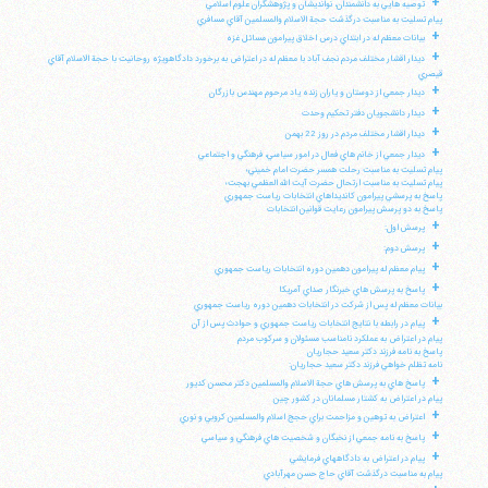
+
توصيه هايي به دانشمندان، نوانديشان و پژوهشگران علوم اسلامي
پيام تسليت به مناسبت درگذشت حجة الاسلام والمسلمين آقاي مسافري
+
بيانات معظم له در ابتداي درس اخلاق پيرامون مسائل غزه
+
ديدار اقشار مختلف مردم نجف آباد با معظم له در اعتراض به برخورد دادگاهويژه روحانيت با حجة الاسلام آقاي
قيصري
+
ديدار جمعي از دوستان و ياران زنده ياد مرحوم مهندس بازرگان
+
ديدار دانشجويان دفتر تحكيم وحدت
+
ديدار اقشار مختلف مردم در روز 22 بهمن
+
ديدار جمعي از خانم هاي فعال در امور سياسي، فرهنگي و اجتماعي
پيام تسليت به مناسبت رحلت همسر حضرت امام خميني؛
پيام تسليت به مناسبت ارتحال حضرت آيت الله العظمي بهجت؛
پاسخ به پرسشي پيرامون كانديداهاي انتخابات رياست جمهوري
پاسخ به دو پرسش پيرامون رعايت قوانين انتخابات
+
پرسش اول:
+
پرسش دوم:
+
پيام معظم له پيرامون دهمين دوره انتخابات رياست جمهوري
+
پاسخ به پرسش هاي خبرنگار صداي آمريكا
بيانات معظم له پس از شركت در انتخابات دهمين دوره رياست جمهوري
+
پيام در رابطه با نتايج انتخابات رياست جمهوري و حوادث پس از آن
پيام در اعتراض به عملكرد نامناسب مسئولان و سركوب مردم
پاسخ به نامه فرزند دكتر سعيد حجاريان
نامه تظلم خواهي فرزند دكتر سعيد حجاريان:
+
پاسخ هاي به پرسش هاي حجة الاسلام والمسلمين دكتر محسن كديور
پيام در اعتراض به كشتار مسلمانان در كشور چين
+
اعتراض به توهين و مزاحمت براي حجج اسلام والمسلمين كروبي و نوري
+
پاسخ به نامه جمعي از نخبگان و شخصيت هاي فرهنگي و سياسي
+
پيام در اعتراض به دادگاههاي فرمايشي
پيام به مناسبت درگذشت آقاي حاج حسن مهرآبادي