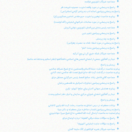
+
مصاحبه خبرنگار تلويزيون فرانسه
+
پاسخ به پرسشي در مورد واقعه تخريب حسينيه شريعت قم
پاسخ به پرسشي پيرامون اسائه ادب به پيامبر گرامي اسلام (ص)
+
پيام به مناسبت توهين و تخريب حرم مقدس امامين عسكريين (ع)
+
پاسخ به پرسشي در مورد معاملات شركتهاي اينترنتي (گلدكوئست)
+
مصاحبه رئيس بخش بين الملل تلويزيون دولتي اتريش
+
پاسخ به پرسشي پيرامون تغيير دين
+
پاسخ به چند پرسش
پاسخ به پرسشي در مورد اعطاء فدك به حضرت زهرا(س)
+
پاسخ به پرسشي پيرامون بحث "غلو"
+
مصاحبه خبرنگار شبكه خبري "ان تي وي" تركيه
+
ديدار و گفتگوي جمعي از اعضاي انجمن هاي اسلامي دانشگاهها (دفتر تحكيم وحدتشاخه علامه)
+
پرسش و پاسخ:
پيام به مناسبت درگذشت حجة الاسلام والمسلمين حاج شيخ نصرالله صالحي
پيام به مناسبت درگذشت آيت الله حاج شيخ نعمت الله صالحي نجف آبادي
+
مصاحبه آقاي فاضل رشاد صالح النعمة رئيس خبرگزاري مستقل عراق
+
پاسخ به پرسشي پيرامون تجاوزات اسرائيل به فلسطين و لبنان
+
پيام به همايش جهاني "اديان براي صلح" كيوتو - ژاپن
+
ديدار و گفتگوي اعضاي شوراي مركزي سازمان و ادوار دفتر تحكيم وحدت
+
پرسش و پاسخ:
+
بيانات معظم له در درس اخلاق به مناسبت رحلت آيت الله يثربي كاشاني
پاسخ به پرسشي پيرامون انتساب مناظره ميان معظم له و دكتر سينا
پيام تسليت به مناسبت ارتحال آيت الله العظمي حاج شيخ ميرزا جوادتبريزي
+
پاسخ به سؤالات مجله عراقي "قطوف" درباره اوضاع عراق
+
پاسخ به سؤالات سايت اينترنتي "شهروند"
+
مصاحبه خبرنگار نشريه "فرانكفورتر آلگ ماينه" آلمان