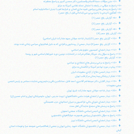
+
«2» متن سؤالات حجة الاسلام والمسلمين دكتر محسن كديور و پاسخ معظم له
«3» پاسخ به سؤالي در رابطه با احتمال حمله نظامي آمريكا به عراق
«4» پاسخ به پرسش هايي پيرامون شبيه سازي انسان، و شرايط لغو يا تبديل احكاماوليه اسلام
«5» گفتگوي تاريخي با راديو بي بي سي (ساعاتي قبل از رفع حصر)
+
«6» گزارش رفع حصر (1)
+
«7» گزارش رفع حصر (2)
+
«8» گزارش رفع حصر (3)
«9» گزارش رفع حصر (4)
+
«10» گزارش رفع حصر (5) (ديدار شاخه جوانان جبهه مشاركت ايران اسلامي)
+
«11» گزارش رفع حصر(6) ديدار جمعي از روحانيون و افرادي كه به دليل فعاليتهاي سياسي زنداني شده بودند.
+
«12» ديدار اعضاي كميسيون حقوق بشر اسلامي
«13» پاسخ به سؤال يك خبرنگار هنگام شركت در انتخابات دومين دوره شوراهاياسلامي شهر و روستا
«14» گزارش رفع حصر (7)
+
«15» پاسخ به برخي پرسش هاي اعتقادي و سياسي
«16» پيام در مورد تهاجم آمريكا و انگلستان به عراق
+
«17» ديدار انجمن دفاع از آزادي مطبوعات ايران
«18» تشكر از پزشكان بيمارستان مركز قلب تهران
+
«19» ديدار آقايان دكتر سيدهاشم آقاجري، احمد قابل، عمادالدين باقي و عليمزروعي نماينده مجلس و رئيس انجمن
صنفي مطبوعات
+
«20» ديدار شاخه جوانان جبهه مشاركت شرق تهران
+
«21» ديدار جمعي از اعضاي هيئت علمي دانشگاههاي: تربيت مدرس، تهران، علومپزشكي تهران و امام حسين (ع)
+
«22» ديدار اعضاي شوراي عالي، فراكسيون و دبيران استانهاي حزب همبستگي
«23» پاسخ به پرسش هاي مجمع نمايندگان اهل سنت
+
«24» ديدار اعضاي انجمن اسلامي دانشگاه صنعتي اصفهان
«25» پاسخ به سؤال دانشجويان پيرامون هجوم به خوابگاههاي دانشجويي
+
«26» ديدار اعضاي انجمن اسلامي دانشگاه تبريز
+
«27» ديدار جمعي از دانشجويان دانشگاه شهيد رجايي تهران و جمعي از فعالانسياسي صومعه سرا و فومنات استان
گيلان