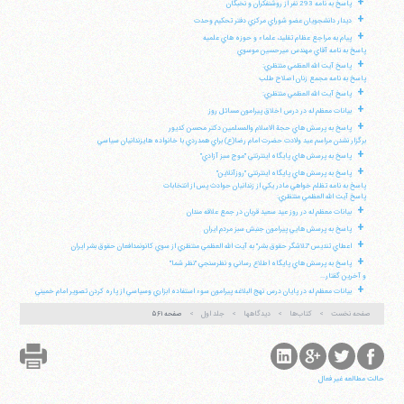
+
پاسخ به نامه 293 نفر از روشنفكران و نخبگان
+
ديدار دانشجويان عضو شوراي مركزي دفتر تحكيم وحدت
+
پيام به مراجع عظام تقليد، علماء و حوزه هاي علميه
پاسخ به نامه آقاي مهندس ميرحسين موسوي
+
پاسخ آيت الله العظمي منتظري:
پاسخ به نامه مجمع زنان اصلاح طلب
+
پاسخ آيت الله العظمي منتظري:
+
بيانات معظم له در درس اخلاق پيرامون مسائل روز
+
پاسخ به پرسش هاي حجة الاسلام والمسلمين دكتر محسن كديور
برگزار نشدن مراسم عيد ولادت حضرت امام رضا(ع) براي همدردي با خانواده هايزندانيان سياسي
+
پاسخ به پرسش هاي پايگاه اينترنتي "موج سبز آزادي"
+
پاسخ به پرسش هاي پايگاه اينترنتي "روزآنلاين"
پاسخ به نامه تظلم خواهي مادر يكي از زندانيان حوادث پس از انتخابات
پاسخ آيت الله العظمي منتظري:
+
بيانات معظم له در روز عيد سعيد قربان در جمع علاقه مندان
+
پاسخ به پرسش هايي پيرامون جنبش سبز مردم ايران
+
اعطاي تنديس "تلاشگر حقوق بشر" به آيت الله العظمي منتظري از سوي كانونمدافعان حقوق بشر ايران
+
پاسخ به پرسش هاي پايگاه اطلاع رساني و نظرسنجي "نظر شما"
و آخرين گفتار...
+
بيانات معظم له در پايان درس نهج البلاغه پيرامون سوء استفاده ابزاري وسياسي از پاره كردن تصوير امام خميني
صفحه نخست
کتاب‌ها
دیدگاهها
جلد اول
صفحه ۵۶۱
حالت مطالعه غیر فعال