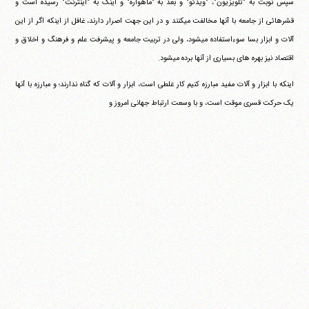
سپس نوبت به "تلویزیون"، "ویدئو" و بعد به "ماهواره" و اینک به "اینترنت" رسیده است و
قشرهائی از جامعه با آنها مخالفت می‎کنند و در این جهت اصرار دارند، غافل از اینکه اگر از این
آلات و ابزار بسا سوءاستفاده می‎شود، ولی در تربیت جامعه و پیشرفت علم و فرهنگ و اخلاق و
اقتصاد نیز بهره های بسیاری از آنها برده می‎شود.
اینکه با ابزار و آلات مفید مبارزه کنیم کار غلطی است، ابزار و آلات که گناه ندارند؛ و مبارزه با آنها
یک حرکت قسری موقت است، و با وسعت ارتباط جهانی امروز و