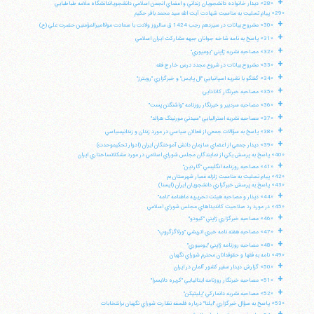
+
«28» ديدار خانواده دانشجويان زنداني و اعضاي انجمن اسلامي دانشجوياندانشگاه علامه طباطبايي
«29» پيام تسليت به مناسبت شهادت آيت الله سيد محمد باقر حكيم
+
«30» مشروح بيانات در سيزدهم رجب 1424 ق سالروز ولادت با سعادت مولااميرالمؤمنين حضرت علي (ع)
+
«31» پاسخ به نامه شاخه جوانان جبهه مشاركت ايران اسلامي
+
«32» مصاحبه نشريه ژاپني "يوميوري"
+
«33» مشروح بيانات در شروع مجدد درس خارج فقه
+
«34» گفتگو با نشريه اسپانيايي "ال پايس" و خبرگزاري "رويترز"
+
«35» مصاحبه خبرنگار كانادايي
+
«36» مصاحبه سردبير و خبرنگار روزنامه "واشنگتن پست"
+
«37» مصاحبه نشريه استراليايي "سيدني مورنينگ هرالد"
+
«38» پاسخ به سؤالات جمعي از فعالان سياسي در مورد زندان و زندانيسياسي
+
«39» ديدار جمعي از اعضاي سازمان دانش آموختگان ايران (ادوار تحكيموحدت)
«40» پاسخ به پرسش يكي از نمايندگان مجلس شوراي اسلامي در مورد مشكلاتساختاري ايران
+
«41» مصاحبه روزنامه انگليسي "گاردين"
«42» پيام تسليت به مناسبت زلزله غمبار شهرستان بم
«43» پاسخ به پرسش خبرگزاري دانشجويان ايران (ايسنا)
+
«44» ديدار و مصاحبه هيئت تحريريه ماهنامه "نامه"
«45» در مورد رد صلاحيت كانديداهاي مجلس شوراي اسلامي
+
«46» مصاحبه خبرگزاري ژاپني "كيودو"
+
«47» مصاحبه هفته نامه خبري اتريشي "ورلاگزگروپ"
+
«48» مصاحبه روزنامه ژاپني "يوميوري"
آیت‌الله منتظری
«49» نامه به فقها و حقوقدانان محترم شوراي نگهبان
وب سایت رسمی آیت‌الله منتظری
+
ایران
،
قم
،
میدان مصلّی، بلوار شهید محمّد منتظری، كوچه
«50» گزارش ديدار سفير كشور آلمان در ايران
شماره ٨
کد پستی: 3713744381
+
«51» مصاحبه خبرنگار روزنامه ايتاليايي "كريره دلايسرا"
+
«52» مصاحبه نشريه دانماركي "پليتيكن"
«53» پاسخ به سؤال خبرگزاري "ايلنا" درباره فلسفه نظارت شوراي نگهبان برانتخابات