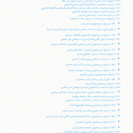
«32» پاسخ به نامه جمعي از شاگردان در مورد شروع درس فقه
«33» در مورد محكوميت حجة الاسلام آقاي يوسفي اشكوري
«34» پيام به مناسبت درگذشت والده مكرمه حجة الاسلام والمسلمين آقايعبدالله نوري
«35» پيام به مناسبت شروع مجدد انتفاضه فلسطين
«36» در مورد مصاحبه با رسانه هاي خارجي
«37» پاسخ به برخي شايعات در مورد كتاب "خاطرات"
+
«38» پاسخ به پرسشهاي ارسال شده
+
[ مانع تراشي در برابر اصلاحات خاتمي و رفراندوم به عنوان آخرين راه حل]
+
«39» پاسخ به پرسشهاي دانشجويان دانشگاه اميركبير
«40» اتهامات نارواي آقاي مصباح يزدي به نيروهاي ملي مذهبي
+
«41» پاسخ به پرسشهاي انجمن اسلامي دانشجويان دانشگاه اميركبير
+
«42» پاسخ به پرسشهاي جمعي از دانشجويان تهران
«43» پاسخ به استفتاء در مورد گفتگوي تمدنها
+
«44» به مناسبت سالگرد پيروزي انقلاب اسلامي
+
«45» پاسخ به پرسشهاي مجله ديدگاه (چاپ كانادا)
+
«46» پاسخ به پرسشهاي روزنامه داچ (چاپ هلند)
«47» پاسخ به پرسشهايي پيرامون رفراندوم
+
«48» انگيزه چاپ و انتشار كتاب خاطرات
«49» پاسخ به پرسشهاي مجله سيما
«50» پيام به مناسبت بازداشتهاي سياسي نيروهاي ملي مذهبي
+
«51» پاسخ به سؤالات شرعي خانواده هاي بازداشت شدگان سياسي
«52» پپام به مناسبت فاجعه دردناك سقوط هواپيما
«53» مصاحبه پس از شركت در انتخابات رياست جمهوري
+
«54» پاسخ به پرسشهاي روزنامه فرانسوي امانيته
+
«55» درباره ماده قانوني اهانت به مقدسات و سب النبي
+
«56» پاسخ به پرسشهاي حجة الاسلام والمسلمين آقاي دكتر محسن كديور
+
«57» پاسخ به پرسشهاي جمعي از مقلدين
+
«58» پاسخ به پرسشهاي جامعه معلمان ايران
«59» پاسخ به پرسش راديو آزادي پيرامون تحولات افغانستان