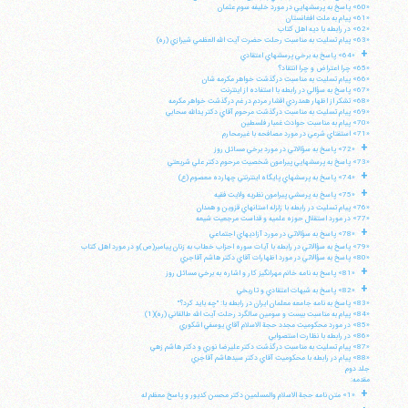
«60» پاسخ به پرسشهايي در مورد خليفه سوم عثمان
«61» پيام به ملت افغانستان
«62» در رابطه با ديه اهل كتاب
«63» پيام تسليت به مناسبت رحلت حضرت آيت الله العظمي شيرازي (ره)
+
«64» پاسخ به برخي پرسشهاي اعتقادي
«65» چرا اعتراض و چرا انتقاد؟
«66» پيام تسليت به مناسبت درگذشت خواهر مكرمه شان
«67» پاسخ به سؤالي در رابطه با استفاده از اينترنت
«68» تشكر از اظهار همدردي اقشار مردم در غم درگذشت خواهر مكرمه
«69» پيام تسليت به مناسبت درگذشت مرحوم آقاي دكتر يدالله سحابي
«70» پيام به مناسبت حوادث غمبار فلسطين
«71» استفتاي شرعي در مورد مصافحه با غيرمحارم
+
«72» پاسخ به سؤالاتي در مورد برخي مسائل روز
«73» پاسخ به پرسشهايي پيرامون شخصيت مرحوم دكتر علي شريعتي
+
«74» پاسخ به پرسشهاي پايگاه اينترنتي چهارده معصوم (ع)
+
«75» پاسخ به پرسشي پيرامون نظريه ولايت فقيه
«76» پيام تسليت در رابطه با زلزله استانهاي قزوين و همدان
«77» در مورد استقلال حوزه علميه و قداست مرجعيت شيعه
+
«78» پاسخ به سؤالاتي در مورد آزاديهاي اجتماعي
«79» پاسخ به سؤالاتي در رابطه با آيات سوره احزاب خطاب به زنان پيامبر(ص)و در مورد اهل كتاب
«80» پاسخ به سؤالاتي در مورد اظهارات آقاي دكتر هاشم آقاجري
+
«81» پاسخ به نامه خانم مهرانگيز كار و اشاره به برخي مسائل روز
+
«82» پاسخ به شبهات اعتقادي و تاريخي
«83» پاسخ به نامه جامعه معلمان ايران در رابطه با: "چه بايد كرد؟"
«84» پيام به مناسبت بيست و سومين سالگرد رحلت آيت الله طالقاني (ره)(1)
«85» در مورد محكوميت مجدد حجة الاسلام آقاي يوسفي اشكوري
«86» در رابطه با نظارت استصوابي
«87» پيام تسليت به مناسبت درگذشت دكتر عليرضا نوري و دكتر هاشم زهي
«88» پيام در رابطه با محكوميت آقاي دكتر سيدهاشم آقاجري
جلد دوم
مقدمه:
+
«1» متن نامه حجة الاسلام والمسلمين دكتر محسن كديور و پاسخ معظم له