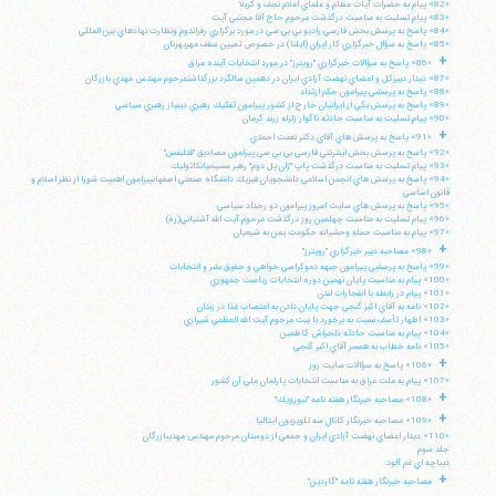
«82» پيام به حضرات آيات عظام و علماي اعلام نجف و كربلا
«83» پيام تسليت به مناسبت درگذشت مرحوم حاج آقا مجتبي آيت
«84» پاسخ به پرسش بخش فارسي راديو بي بي سي در مورد برگزاري رفراندوم ونظارت نهادهاي بين المللي
«85» پاسخ به سؤال خبرگزاري كار ايران (ايلنا) در خصوص تعيين سقف مهريهزنان
+
«86» پاسخ به سؤالات خبرگزاري "رويترز" در مورد انتخابات آينده عراق
«87» ديدار دبيركل و اعضاي نهضت آزادي ايران در دهمين سالگرد بزرگداشتمرحوم مهندس مهدي بازرگان
«88» پاسخ به پرسشي پيرامون حكم ارتداد
«89» پاسخ به پرسش يكي از ايرانيان خارج از كشور پيرامون تفكيك رهبري دينياز رهبري سياسي
«90» پيام تسليت به مناسبت حادثه ناگوار زلزله زرند كرمان
+
«91» پاسخ به پرسش هاي آقاي دكتر نعمت احمدي
«92» پاسخ به پرسش بخش اينترنتي فارسي بي بي سي پيرامون مصاديق "قتلنفس"
«93» پيام تسليت به مناسبت درگذشت پاپ "ژان پل دوم" رهبر مسيحيانكاتوليك
«94» پاسخ به پرسش هاي انجمن اسلامي دانشجويان فيزيك دانشگاه صنعتي اصفهانپيرامون اهميت شورا از نظر اسلام و
قانون اساسي
«95» پاسخ به پرسش هاي سايت امروز پيرامون دو رخداد سياسي
«96» پيام تسليت به مناسبت چهلمين روز درگذشت مرحوم آيت الله آشتياني(ره)
«97» پيام به مناسبت حمله وحشيانه حكومت يمن به شيعيان
+
«98» مصاحبه دبير خبرگزاري "رويترز"
«99» پاسخ به پرسشي پيرامون جبهه دموكراسي خواهي و حقوق بشر و انتخابات
«100» پيام به مناسبت پايان نهمين دوره انتخابات رياست جمهوري
«101» پيام در رابطه با انفجارات لندن
«102» نامه به آقاي اكبر گنجي جهت پايان دادن به اعتصاب غذا در زندان
«103» اظهار تأسف نسبت به برخورد با بيت مرحوم آيت الله العظمي شيرازي
«104» پيام به مناسبت حادثه دلخراش كاظمين
«105» نامه خطاب به همسر آقاي اكبر گنجي
+
«106» پاسخ به سؤالات سايت روز
«107» پيام به ملت عراق به مناسبت انتخابات پارلمان ملي آن كشور
+
«108» مصاحبه خبرنگار هفته نامه "نيوزويك"
+
«109» مصاحبه خبرنگار كانال سه تلويزيون ايتاليا
«110» ديدار اعضاي نهضت آزادي ايران و جمعي از دوستان مرحوم مهندس مهديبازرگان
جلد سوم
ديباچه اي غم آلود:
+
مصاحبه خبرنگار هفته نامه "گاردين"