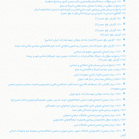
+
«2» متن سؤالات حجة الاسلام والمسلمين دكتر محسن كديور و پاسخ معظم له
«3» پاسخ به سؤالي در رابطه با احتمال حمله نظامي آمريكا به عراق
«4» پاسخ به پرسش هايي پيرامون شبيه سازي انسان، و شرايط لغو يا تبديل احكاماوليه اسلام
«5» گفتگوي تاريخي با راديو بي بي سي (ساعاتي قبل از رفع حصر)
+
«6» گزارش رفع حصر (1)
+
«7» گزارش رفع حصر (2)
+
«8» گزارش رفع حصر (3)
«9» گزارش رفع حصر (4)
+
«10» گزارش رفع حصر (5) (ديدار شاخه جوانان جبهه مشاركت ايران اسلامي)
+
«11» گزارش رفع حصر(6) ديدار جمعي از روحانيون و افرادي كه به دليل فعاليتهاي سياسي زنداني شده بودند.
+
«12» ديدار اعضاي كميسيون حقوق بشر اسلامي
«13» پاسخ به سؤال يك خبرنگار هنگام شركت در انتخابات دومين دوره شوراهاياسلامي شهر و روستا
«14» گزارش رفع حصر (7)
+
«15» پاسخ به برخي پرسش هاي اعتقادي و سياسي
«16» پيام در مورد تهاجم آمريكا و انگلستان به عراق
+
«17» ديدار انجمن دفاع از آزادي مطبوعات ايران
«18» تشكر از پزشكان بيمارستان مركز قلب تهران
+
«19» ديدار آقايان دكتر سيدهاشم آقاجري، احمد قابل، عمادالدين باقي و عليمزروعي نماينده مجلس و رئيس انجمن
صنفي مطبوعات
+
«20» ديدار شاخه جوانان جبهه مشاركت شرق تهران
+
«21» ديدار جمعي از اعضاي هيئت علمي دانشگاههاي: تربيت مدرس، تهران، علومپزشكي تهران و امام حسين (ع)
+
«22» ديدار اعضاي شوراي عالي، فراكسيون و دبيران استانهاي حزب همبستگي
«23» پاسخ به پرسش هاي مجمع نمايندگان اهل سنت
+
«24» ديدار اعضاي انجمن اسلامي دانشگاه صنعتي اصفهان
«25» پاسخ به سؤال دانشجويان پيرامون هجوم به خوابگاههاي دانشجويي
+
«26» ديدار اعضاي انجمن اسلامي دانشگاه تبريز
+
«27» ديدار جمعي از دانشجويان دانشگاه شهيد رجايي تهران و جمعي از فعالانسياسي صومعه سرا و فومنات استان
گيلان