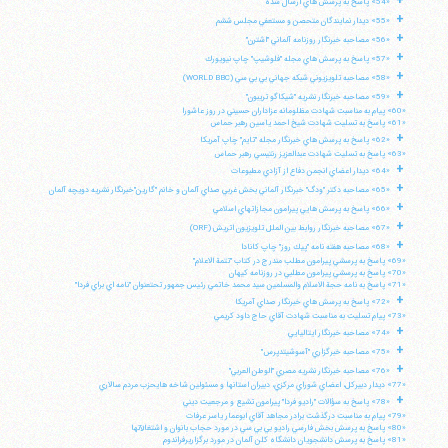
+
«54» پاسخ به پرسش هاي ارسال شده
+
تلفن 37740011-25-98+ تا 14
«55» ديدار نمايندگان متحصن و مستعفي مجلس ششم
+
فکس
37740015-25-98+
«56» مصاحبه خبرنگار روزنامه آلماني "اشترن"
+
«57» پاسخ به پرسش هاي مجله "فلوشيپ" چاپ نيويورك
+
«58» مصاحبه تلويزيوني شبكه جهاني بي بي سي (WORLD BBC)
+
«59» مصاحبه خبرنگار نشريه "شيكاگو تريبون"
«60» پيام به مناسبت شهادت مظلومانه عزاداران حسيني در روز عاشورا
«61» پاسخ به تسليت شهادت شيخ احمد ياسين رهبر حماس
+
«62» پاسخ به پرسش هاي خبرنگار مجله "تايم" چاپ آمريكا
«63» پاسخ به تسليت شهادت عبدالعزيز رنتيسي رهبر حماس
+
«64» ديدار اعضاي انجمن دفاع از آزادي مطبوعات
+
«65» مصاحبه دكتر "ودگ" خبرنگار آلماني بخش غربي صداي آلمان و خانم "گارين"خبرنگار نشريه دويچه آلمان
+
«66» پاسخ به پرسش هايي پيرامون مجازاتهاي اسلامي
+
«67» مصاحبه خبرنگار روابط بين الملل تلويزيون اتريش (ORF)
+
«68» مصاحبه هفته نامه "پيك روز" چاپ كانادا
«69» پاسخ به پرسشي پيرامون مطلب مندرج در كتاب "تتمة الاعلام"
«70» پاسخ به پرسشي پيرامون مطلبي در روزنامه كيهان
«71» پاسخ به نامه حجة الاسلام والمسلمين سيد محمد خاتمي رئيس جمهور تحتعنوان "نامه اي براي فردا"
+
«72» پاسخ به پرسش هاي خبرنگار صداي آمريكا
«73» پيام تسليت به مناسبت شهادت آقاي حاج داود كريمي
+
«74» مصاحبه خبرنگار ايتاليايي
+
«75» مصاحبه خبرگزاري "آسوشيتدپرس"
+
«76» مصاحبه خبرنگار نشريه مصري "الوطن العربي"
«77» ديدار دبيركل، اعضاي شوراي مركزي، دبيران استانها و مسئولين شاخه هايحزب مردم سالاري
+
«78» پاسخ به سؤالات "راديو فردا" پيرامون تشيع و مرجعيت ديني
«79» پيام به مناسبت درگذشت برادر مجاهد آقاي ابوعمار ياسر عرفات
«80» پاسخ به پرسش بخش فارسي راديو بي بي سي در مورد حجاب بانوان و اشتغالآنها
«81» پاسخ به پرسش دانشجويان دانشگاه كلن آلمان در مورد برگزاريرفراندوم