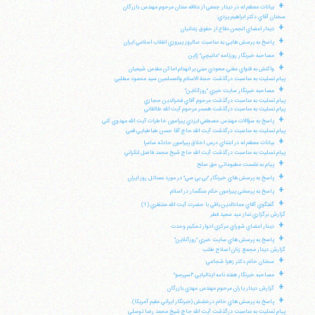
+
بيانات معظم له در ديدار جمعي از علاقه مندان مرحوم مهندس بازرگان
سخنان آقاي دكتر ابراهيم يزدي:
+
ديدار اعضاي انجمن دفاع از حقوق زندانيان
+
پاسخ به پرسش هايي به مناسبت سالروز پيروزي انقلاب اسلامي ايران
+
مصاحبه خبرنگار روزنامه "مانيچي" ژاپن
+
واكنش به فتواي مفتي سعودي مبني بر انهدام اماكن مقدس شيعيان
پيام تسليت به مناسبت درگذشت حجة الاسلام والمسلمين سيد محمود مطلبي
+
مصاحبه خبرنگار سايت خبري "روزآنلاين"
پيام تسليت به مناسبت درگذشت مرحوم آقاي فخرالدين حجازي
پيام تسليت به مناسبت درگذشت همسر مرحوم آيت الله طالقاني
+
پاسخ به سؤالات مهندس مصطفي ايزدي پيرامون خاطرات آيت الله مهدوي كني
پيام تسليت به مناسبت درگذشت آيت الله حاج آقا حسن طباطبايي قمي
+
بيانات معظم له در ابتداي درس اخلاق پيرامون حادثه سامرا
پيام تسليت به مناسبت درگذشت آيت الله حاج شيخ محمد فاضل لنكراني
+
پيام به نشست مطبوعاتي حق صلح
+
پاسخ به پرسش هاي خبرنگار "بي بي سي" در مورد مسائل روز ايران
+
پاسخ به پرسشي پيرامون حكم سنگسار در اسلام
+
گفتگوي آقاي عمادالدين باقي با حضرت آيت الله منتظري (1)
گزارش برگزاري نماز عيد سعيد فطر
+
ديدار اعضاي شوراي مركزي ادوار تحكيم وحدت
+
پاسخ به پرسش هاي سايت خبري "روزآنلاين"
گزارش ديدار مجمع زنان اصلاح طلب
+
سخنان خانم دكتر زهرا شجاعي:
+
مصاحبه خبرنگار هفته نامه ايتاليايي "اسپرسو"
+
گزارش ديدار ياران مرحوم مهندس مهدي بازرگان
+
پاسخ به پرسش هاي خانم درخشش (خبرنگار ايراني مقيم آمريكا)
پيام تسليت به مناسبت درگذشت آيت الله حاج شيخ محمد رضا توسلي