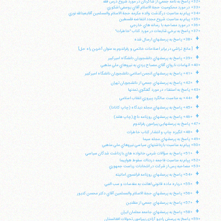
«32» پاسخ به نامه جمعي از شاگردان در مورد شروع درس فقه
«33» در مورد محكوميت حجة الاسلام آقاي يوسفي اشكوري
«34» پيام به مناسبت درگذشت والده مكرمه حجة الاسلام والمسلمين آقايعبدالله نوري
«35» پيام به مناسبت شروع مجدد انتفاضه فلسطين
«36» در مورد مصاحبه با رسانه هاي خارجي
«37» پاسخ به برخي شايعات در مورد كتاب "خاطرات"
+
«38» پاسخ به پرسشهاي ارسال شده
+
[ مانع تراشي در برابر اصلاحات خاتمي و رفراندوم به عنوان آخرين راه حل]
+
«39» پاسخ به پرسشهاي دانشجويان دانشگاه اميركبير
«40» اتهامات نارواي آقاي مصباح يزدي به نيروهاي ملي مذهبي
+
«41» پاسخ به پرسشهاي انجمن اسلامي دانشجويان دانشگاه اميركبير
+
«42» پاسخ به پرسشهاي جمعي از دانشجويان تهران
«43» پاسخ به استفتاء در مورد گفتگوي تمدنها
+
«44» به مناسبت سالگرد پيروزي انقلاب اسلامي
+
«45» پاسخ به پرسشهاي مجله ديدگاه (چاپ كانادا)
+
«46» پاسخ به پرسشهاي روزنامه داچ (چاپ هلند)
«47» پاسخ به پرسشهايي پيرامون رفراندوم
+
«48» انگيزه چاپ و انتشار كتاب خاطرات
«49» پاسخ به پرسشهاي مجله سيما
«50» پيام به مناسبت بازداشتهاي سياسي نيروهاي ملي مذهبي
+
«51» پاسخ به سؤالات شرعي خانواده هاي بازداشت شدگان سياسي
«52» پپام به مناسبت فاجعه دردناك سقوط هواپيما
«53» مصاحبه پس از شركت در انتخابات رياست جمهوري
+
«54» پاسخ به پرسشهاي روزنامه فرانسوي امانيته
+
«55» درباره ماده قانوني اهانت به مقدسات و سب النبي
+
«56» پاسخ به پرسشهاي حجة الاسلام والمسلمين آقاي دكتر محسن كديور
+
«57» پاسخ به پرسشهاي جمعي از مقلدين
+
«58» پاسخ به پرسشهاي جامعه معلمان ايران
«59» پاسخ به پرسش راديو آزادي پيرامون تحولات افغانستان