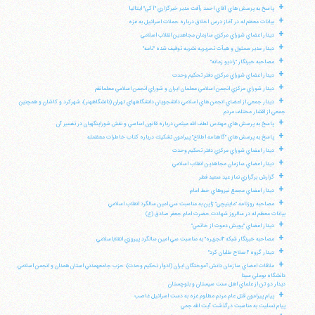
+
پاسخ به پرسش هاي آقاي احمد رأفت مدير خبرگزاري "آكي" ايتاليا
+
بيانات معظم له در آغاز درس اخلاق درباره حملات اسرائيل به غزه
+
ديدار اعضاي شوراي مركزي سازمان مجاهدين انقلاب اسلامي
+
ديدار مدير مسئول و هيأت تحريريه نشريه توقيف شده "نامه"
+
مصاحبه خبرنگار "راديو زمانه"
+
ديدار اعضاي شوراي مركزي دفتر تحكيم وحدت
+
ديدار شوراي مركزي انجمن اسلامي معلمان ايران و شوراي انجمن اسلامي معلمانقم
+
ديدار جمعي از اعضاي انجمن هاي اسلامي دانشجويان دانشگاههاي تهران (دانشگاههنر)، شهركرد و كاشان و همچنين
جمعي از اقشار مختلف مردم
+
پاسخ به پرسش هاي مهندس لطف الله ميثمي درباره قانون اساسي و نقش شوراينگهبان در تفسير آن
+
پاسخ به پرسش هاي "گاهنامه اطلاع" پيرامون تشكيك درباره كتاب خاطرات معظمله
+
ديدار اعضاي شوراي مركزي دفتر تحكيم وحدت
+
ديدار اعضاي سازمان مجاهدين انقلاب اسلامي
+
گزارش برگزاري نماز عيد سعيد فطر
+
ديدار اعضاي مجمع نيروهاي خط امام
+
مصاحبه روزنامه "ماينيچي" ژاپن به مناسبت سي امين سالگرد انقلاب اسلامي
بيانات معظم له در سالروز شهادت حضرت امام جعفر صادق (ع)
+
ديدار اعضاي "پويش دعوت از خاتمي"
+
مصاحبه خبرنگار شبكه "الجزيره" به مناسبت سي امين سالگرد پيروزي انقلاباسلامي
+
ديدار گروه "اصلاح طلبان كرد"
+
ملاقات اعضاي سازمان دانش آموختگان ايران (ادوار تحكيم وحدت)، حزب جامعهمدني استان همدان و انجمن اسلامي
دانشگاه بوعلي سينا
ديدار دو تن از علماي اهل سنت سيستان و بلوچستان
+
پيام پيرامون قتل عام مردم مظلوم غزه به دست اسرائيل غاصب
پيام تسليت به مناسبت درگذشت آيت الله جمي