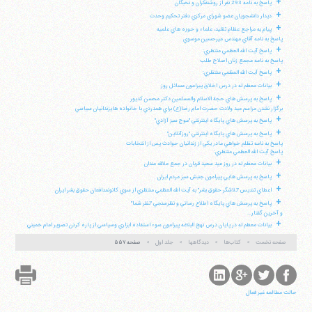
+
پاسخ به نامه 293 نفر از روشنفكران و نخبگان
+
ديدار دانشجويان عضو شوراي مركزي دفتر تحكيم وحدت
+
پيام به مراجع عظام تقليد، علماء و حوزه هاي علميه
پاسخ به نامه آقاي مهندس ميرحسين موسوي
+
پاسخ آيت الله العظمي منتظري:
پاسخ به نامه مجمع زنان اصلاح طلب
+
پاسخ آيت الله العظمي منتظري:
+
بيانات معظم له در درس اخلاق پيرامون مسائل روز
+
پاسخ به پرسش هاي حجة الاسلام والمسلمين دكتر محسن كديور
برگزار نشدن مراسم عيد ولادت حضرت امام رضا(ع) براي همدردي با خانواده هايزندانيان سياسي
+
پاسخ به پرسش هاي پايگاه اينترنتي "موج سبز آزادي"
+
پاسخ به پرسش هاي پايگاه اينترنتي "روزآنلاين"
پاسخ به نامه تظلم خواهي مادر يكي از زندانيان حوادث پس از انتخابات
پاسخ آيت الله العظمي منتظري:
+
بيانات معظم له در روز عيد سعيد قربان در جمع علاقه مندان
+
پاسخ به پرسش هايي پيرامون جنبش سبز مردم ايران
+
اعطاي تنديس "تلاشگر حقوق بشر" به آيت الله العظمي منتظري از سوي كانونمدافعان حقوق بشر ايران
+
پاسخ به پرسش هاي پايگاه اطلاع رساني و نظرسنجي "نظر شما"
و آخرين گفتار...
+
بيانات معظم له در پايان درس نهج البلاغه پيرامون سوء استفاده ابزاري وسياسي از پاره كردن تصوير امام خميني
صفحه نخست
کتاب‌ها
دیدگاهها
جلد اول
صفحه ۵۵۷
حالت مطالعه غیر فعال