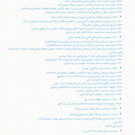
«82» پيام به حضرات آيات عظام و علماي اعلام نجف و كربلا
«83» پيام تسليت به مناسبت درگذشت مرحوم حاج آقا مجتبي آيت
«84» پاسخ به پرسش بخش فارسي راديو بي بي سي در مورد برگزاري رفراندوم ونظارت نهادهاي بين المللي
«85» پاسخ به سؤال خبرگزاري كار ايران (ايلنا) در خصوص تعيين سقف مهريهزنان
+
«86» پاسخ به سؤالات خبرگزاري "رويترز" در مورد انتخابات آينده عراق
«87» ديدار دبيركل و اعضاي نهضت آزادي ايران در دهمين سالگرد بزرگداشتمرحوم مهندس مهدي بازرگان
«88» پاسخ به پرسشي پيرامون حكم ارتداد
«89» پاسخ به پرسش يكي از ايرانيان خارج از كشور پيرامون تفكيك رهبري دينياز رهبري سياسي
«90» پيام تسليت به مناسبت حادثه ناگوار زلزله زرند كرمان
+
«91» پاسخ به پرسش هاي آقاي دكتر نعمت احمدي
«92» پاسخ به پرسش بخش اينترنتي فارسي بي بي سي پيرامون مصاديق "قتلنفس"
«93» پيام تسليت به مناسبت درگذشت پاپ "ژان پل دوم" رهبر مسيحيانكاتوليك
«94» پاسخ به پرسش هاي انجمن اسلامي دانشجويان فيزيك دانشگاه صنعتي اصفهانپيرامون اهميت شورا از نظر اسلام و
قانون اساسي
«95» پاسخ به پرسش هاي سايت امروز پيرامون دو رخداد سياسي
«96» پيام تسليت به مناسبت چهلمين روز درگذشت مرحوم آيت الله آشتياني(ره)
«97» پيام به مناسبت حمله وحشيانه حكومت يمن به شيعيان
+
«98» مصاحبه دبير خبرگزاري "رويترز"
«99» پاسخ به پرسشي پيرامون جبهه دموكراسي خواهي و حقوق بشر و انتخابات
«100» پيام به مناسبت پايان نهمين دوره انتخابات رياست جمهوري
«101» پيام در رابطه با انفجارات لندن
«102» نامه به آقاي اكبر گنجي جهت پايان دادن به اعتصاب غذا در زندان
«103» اظهار تأسف نسبت به برخورد با بيت مرحوم آيت الله العظمي شيرازي
«104» پيام به مناسبت حادثه دلخراش كاظمين
«105» نامه خطاب به همسر آقاي اكبر گنجي
+
«106» پاسخ به سؤالات سايت روز
«107» پيام به ملت عراق به مناسبت انتخابات پارلمان ملي آن كشور
+
«108» مصاحبه خبرنگار هفته نامه "نيوزويك"
+
«109» مصاحبه خبرنگار كانال سه تلويزيون ايتاليا
«110» ديدار اعضاي نهضت آزادي ايران و جمعي از دوستان مرحوم مهندس مهديبازرگان
جلد سوم
ديباچه اي غم آلود:
+
مصاحبه خبرنگار هفته نامه "گاردين"