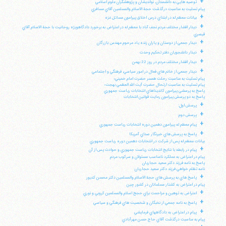
+
توصيه هايي به دانشمندان، نوانديشان و پژوهشگران علوم اسلامي
پيام تسليت به مناسبت درگذشت حجة الاسلام والمسلمين آقاي مسافري
+
بيانات معظم له در ابتداي درس اخلاق پيرامون مسائل غزه
+
ديدار اقشار مختلف مردم نجف آباد با معظم له در اعتراض به برخورد دادگاهويژه روحانيت با حجة الاسلام آقاي
قيصري
+
ديدار جمعي از دوستان و ياران زنده ياد مرحوم مهندس بازرگان
+
ديدار دانشجويان دفتر تحكيم وحدت
+
ديدار اقشار مختلف مردم در روز 22 بهمن
+
ديدار جمعي از خانم هاي فعال در امور سياسي، فرهنگي و اجتماعي
پيام تسليت به مناسبت رحلت همسر حضرت امام خميني؛
پيام تسليت به مناسبت ارتحال حضرت آيت الله العظمي بهجت؛
پاسخ به پرسشي پيرامون كانديداهاي انتخابات رياست جمهوري
پاسخ به دو پرسش پيرامون رعايت قوانين انتخابات
+
پرسش اول:
+
پرسش دوم:
+
پيام معظم له پيرامون دهمين دوره انتخابات رياست جمهوري
+
پاسخ به پرسش هاي خبرنگار صداي آمريكا
بيانات معظم له پس از شركت در انتخابات دهمين دوره رياست جمهوري
+
پيام در رابطه با نتايج انتخابات رياست جمهوري و حوادث پس از آن
پيام در اعتراض به عملكرد نامناسب مسئولان و سركوب مردم
پاسخ به نامه فرزند دكتر سعيد حجاريان
نامه تظلم خواهي فرزند دكتر سعيد حجاريان:
+
پاسخ هاي به پرسش هاي حجة الاسلام والمسلمين دكتر محسن كديور
پيام در اعتراض به كشتار مسلمانان در كشور چين
+
اعتراض به توهين و مزاحمت براي حجج اسلام والمسلمين كروبي و نوري
+
پاسخ به نامه جمعي از نخبگان و شخصيت هاي فرهنگي و سياسي
+
پيام در اعتراض به دادگاههاي فرمايشي
پيام به مناسبت درگذشت آقاي حاج حسن مهرآبادي