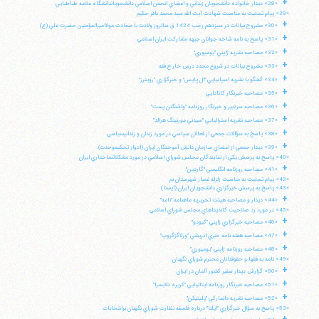
+
«28» ديدار خانواده دانشجويان زنداني و اعضاي انجمن اسلامي دانشجوياندانشگاه علامه طباطبايي
«29» پيام تسليت به مناسبت شهادت آيت الله سيد محمد باقر حكيم
+
«30» مشروح بيانات در سيزدهم رجب 1424 ق سالروز ولادت با سعادت مولااميرالمؤمنين حضرت علي (ع)
+
«31» پاسخ به نامه شاخه جوانان جبهه مشاركت ايران اسلامي
+
«32» مصاحبه نشريه ژاپني "يوميوري"
+
«33» مشروح بيانات در شروع مجدد درس خارج فقه
+
«34» گفتگو با نشريه اسپانيايي "ال پايس" و خبرگزاري "رويترز"
+
«35» مصاحبه خبرنگار كانادايي
+
«36» مصاحبه سردبير و خبرنگار روزنامه "واشنگتن پست"
+
«37» مصاحبه نشريه استراليايي "سيدني مورنينگ هرالد"
+
«38» پاسخ به سؤالات جمعي از فعالان سياسي در مورد زندان و زندانيسياسي
+
«39» ديدار جمعي از اعضاي سازمان دانش آموختگان ايران (ادوار تحكيموحدت)
«40» پاسخ به پرسش يكي از نمايندگان مجلس شوراي اسلامي در مورد مشكلاتساختاري ايران
+
«41» مصاحبه روزنامه انگليسي "گاردين"
«42» پيام تسليت به مناسبت زلزله غمبار شهرستان بم
«43» پاسخ به پرسش خبرگزاري دانشجويان ايران (ايسنا)
+
«44» ديدار و مصاحبه هيئت تحريريه ماهنامه "نامه"
«45» در مورد رد صلاحيت كانديداهاي مجلس شوراي اسلامي
+
«46» مصاحبه خبرگزاري ژاپني "كيودو"
+
«47» مصاحبه هفته نامه خبري اتريشي "ورلاگزگروپ"
آیت‌الله منتظری
وب سایت رسمی آیت‌الله منتظری
+
«48» مصاحبه روزنامه ژاپني "يوميوري"
ایران
،
قم
،
میدان مصلّی، بلوار شهید محمّد منتظری، كوچه
«49» نامه به فقها و حقوقدانان محترم شوراي نگهبان
شماره ٨
کد پستی: 3713744381
+
«50» گزارش ديدار سفير كشور آلمان در ايران
+
«51» مصاحبه خبرنگار روزنامه ايتاليايي "كريره دلايسرا"
+
«52» مصاحبه نشريه دانماركي "پليتيكن"
«53» پاسخ به سؤال خبرگزاري "ايلنا" درباره فلسفه نظارت شوراي نگهبان برانتخابات