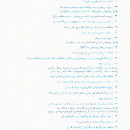
+
مصاحبه خبرنگار تلويزيون فرانسه
+
پاسخ به پرسشي در مورد واقعه تخريب حسينيه شريعت قم
پاسخ به پرسشي پيرامون اسائه ادب به پيامبر گرامي اسلام (ص)
+
پيام به مناسبت توهين و تخريب حرم مقدس امامين عسكريين (ع)
+
پاسخ به پرسشي در مورد معاملات شركتهاي اينترنتي (گلدكوئست)
+
مصاحبه رئيس بخش بين الملل تلويزيون دولتي اتريش
+
پاسخ به پرسشي پيرامون تغيير دين
+
پاسخ به چند پرسش
پاسخ به پرسشي در مورد اعطاء فدك به حضرت زهرا(س)
+
پاسخ به پرسشي پيرامون بحث "غلو"
+
مصاحبه خبرنگار شبكه خبري "ان تي وي" تركيه
+
ديدار و گفتگوي جمعي از اعضاي انجمن هاي اسلامي دانشگاهها (دفتر تحكيم وحدتشاخه علامه)
+
پرسش و پاسخ:
پيام به مناسبت درگذشت حجة الاسلام والمسلمين حاج شيخ نصرالله صالحي
پيام به مناسبت درگذشت آيت الله حاج شيخ نعمت الله صالحي نجف آبادي
+
مصاحبه آقاي فاضل رشاد صالح النعمة رئيس خبرگزاري مستقل عراق
+
پاسخ به پرسشي پيرامون تجاوزات اسرائيل به فلسطين و لبنان
+
پيام به همايش جهاني "اديان براي صلح" كيوتو - ژاپن
+
ديدار و گفتگوي اعضاي شوراي مركزي سازمان و ادوار دفتر تحكيم وحدت
+
پرسش و پاسخ:
+
بيانات معظم له در درس اخلاق به مناسبت رحلت آيت الله يثربي كاشاني
پاسخ به پرسشي پيرامون انتساب مناظره ميان معظم له و دكتر سينا
پيام تسليت به مناسبت ارتحال آيت الله العظمي حاج شيخ ميرزا جوادتبريزي
+
پاسخ به سؤالات مجله عراقي "قطوف" درباره اوضاع عراق
+
پاسخ به سؤالات سايت اينترنتي "شهروند"
+
مصاحبه خبرنگار نشريه "فرانكفورتر آلگ ماينه" آلمان