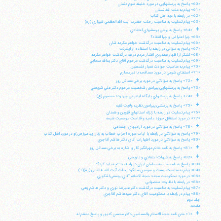
«60» پاسخ به پرسشهايي در مورد خليفه سوم عثمان
«61» پيام به ملت افغانستان
«62» در رابطه با ديه اهل كتاب
«63» پيام تسليت به مناسبت رحلت حضرت آيت الله العظمي شيرازي (ره)
+
«64» پاسخ به برخي پرسشهاي اعتقادي
«65» چرا اعتراض و چرا انتقاد؟
«66» پيام تسليت به مناسبت درگذشت خواهر مكرمه شان
«67» پاسخ به سؤالي در رابطه با استفاده از اينترنت
«68» تشكر از اظهار همدردي اقشار مردم در غم درگذشت خواهر مكرمه
«69» پيام تسليت به مناسبت درگذشت مرحوم آقاي دكتر يدالله سحابي
«70» پيام به مناسبت حوادث غمبار فلسطين
«71» استفتاي شرعي در مورد مصافحه با غيرمحارم
+
«72» پاسخ به سؤالاتي در مورد برخي مسائل روز
«73» پاسخ به پرسشهايي پيرامون شخصيت مرحوم دكتر علي شريعتي
+
«74» پاسخ به پرسشهاي پايگاه اينترنتي چهارده معصوم (ع)
+
«75» پاسخ به پرسشي پيرامون نظريه ولايت فقيه
«76» پيام تسليت در رابطه با زلزله استانهاي قزوين و همدان
«77» در مورد استقلال حوزه علميه و قداست مرجعيت شيعه
+
«78» پاسخ به سؤالاتي در مورد آزاديهاي اجتماعي
«79» پاسخ به سؤالاتي در رابطه با آيات سوره احزاب خطاب به زنان پيامبر(ص)و در مورد اهل كتاب
«80» پاسخ به سؤالاتي در مورد اظهارات آقاي دكتر هاشم آقاجري
+
«81» پاسخ به نامه خانم مهرانگيز كار و اشاره به برخي مسائل روز
+
«82» پاسخ به شبهات اعتقادي و تاريخي
«83» پاسخ به نامه جامعه معلمان ايران در رابطه با: "چه بايد كرد؟"
«84» پيام به مناسبت بيست و سومين سالگرد رحلت آيت الله طالقاني (ره)(1)
«85» در مورد محكوميت مجدد حجة الاسلام آقاي يوسفي اشكوري
«86» در رابطه با نظارت استصوابي
«87» پيام تسليت به مناسبت درگذشت دكتر عليرضا نوري و دكتر هاشم زهي
«88» پيام در رابطه با محكوميت آقاي دكتر سيدهاشم آقاجري
جلد دوم
مقدمه:
+
«1» متن نامه حجة الاسلام والمسلمين دكتر محسن كديور و پاسخ معظم له