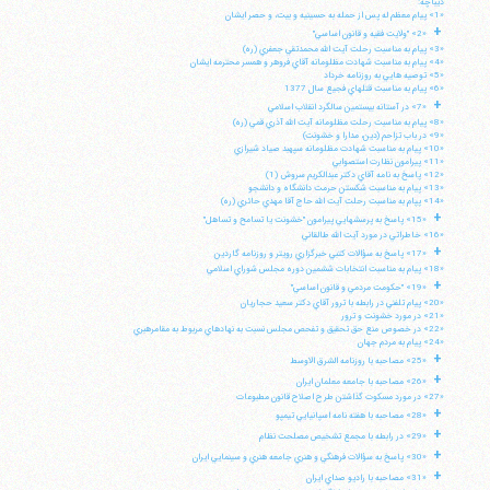
ديباچه:
«1» پيام معظم له پس از حمله به حسينيه و بيت، و حصر ايشان
+
«2» "ولايت فقيه و قانون اساسي"
«3» پيام به مناسبت رحلت آيت الله محمدتقي جعفري (ره)
«4» پيام به مناسبت شهادت مظلومانه آقاي فروهر و همسر محترمه ايشان
«5» توصيه هايي به روزنامه خرداد
«6» پيام به مناسبت قتلهاي فجيع سال 1377
+
«7» در آستانه بيستمين سالگرد انقلاب اسلامي
«8» پيام به مناسبت رحلت مظلومانه آيت الله آذري قمي (ره)
«9» در باب تزاحم (دين، مدارا و خشونت)
«10» پيام به مناسبت شهادت مظلومانه سپهبد صياد شيرازي
«11» پيرامون نظارت استصوابي
«12» پاسخ به نامه آقاي دكتر عبدالكريم سروش (1)
«13» پيام به مناسبت شكستن حرمت دانشگاه و دانشجو
«14» پپام به مناسبت رحلت آيت الله حاج آقا مهدي حائري (ره)
+
«15» پاسخ به پرسشهايي پيرامون "خشونت يا تسامح و تساهل"
«16» خاطراتي در مورد آيت الله طالقاني
+
«17» پاسخ به سؤالات كتبي خبرگزاري رويتر و روزنامه گاردين
«18» پيام به مناسبت انتخابات ششمين دوره مجلس شوراي اسلامي
+
«19» "حكومت مردمي و قانون اساسي"
«20» پيام تلفني در رابطه با ترور آقاي دكتر سعيد حجاريان
«21» در مورد خشونت و ترور
«22» در خصوص منع حق تحقيق و تفحص مجلس نسبت به نهادهاي مربوط به مقامرهبري
«24» پيام به مردم جهان
+
«25» مصاحبه با روزنامه الشرق الاوسط
+
«26» مصاحبه با جامعه معلمان ايران
«27» در مورد مسكوت گذاشتن طرح اصلاح قانون مطبوعات
+
«28» مصاحبه با هفته نامه اسپانيايي تيمپو
+
«29» در رابطه با مجمع تشخيص مصلحت نظام
+
«30» پاسخ به سؤالات فرهنگي و هنري جامعه هنري و سينمايي ايران
+
«31» مصاحبه با راديو صداي ايران