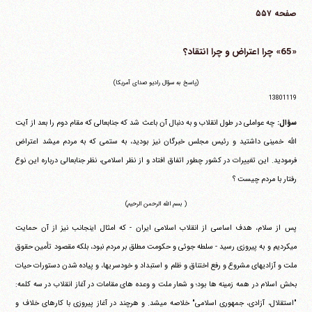
صفحه ۵۵۷
«65» چرا اعتراض و چرا انتقاد؟
(پاسخ به سؤال رادیو صدای آمریکا)
13801119
سؤال:
چه عواملی در طول انقلاب و به دنبال آن باعث شد که جنابعالی که مقام دوم را بعد از آیت
الله خمینی داشتید و رئیس مجلس خبرگان نیز بودید، به ستمی که به مردم می‎شد اعتراض
فرمودید. این تغییرات در کشور چطور اتفاق افتاد و از نظر اسلامی، نظر جنابعالی درباره این نوع
رفتار با مردم چیست ؟
( بسم الله الرحمن الرحیم)
پس از سلام، هدف اساسی از انقلاب اسلامی ایران - که امثال اینجانب نیز از آن حمایت
می‎کردیم و به پیروزی رسید - سلطه جوئی و حکومت مطلق بر مردم نبود، بلکه مقصود تأمین حقوق
ملت و آزادیهای مشروع و رفع اختناق و ظلم و استبداد و خودسریها، و پیاده شدن دستورات حیات
بخش اسلام در همه زمینه ها بود؛ و شعار ملت و وعده های مقامات در آغاز انقلاب در سه کلمه:
"استقلال، آزادی، جمهوری اسلامی" خلاصه می‎شد. و هرچند در آغاز پیروزی با کارهای خلاف و