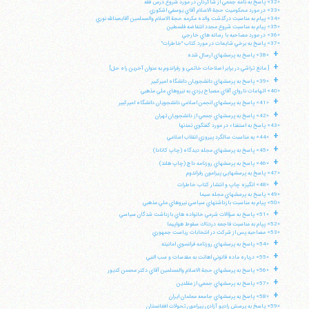
«32» پاسخ به نامه جمعي از شاگردان در مورد شروع درس فقه
«33» در مورد محكوميت حجة الاسلام آقاي يوسفي اشكوري
«34» پيام به مناسبت درگذشت والده مكرمه حجة الاسلام والمسلمين آقايعبدالله نوري
«35» پيام به مناسبت شروع مجدد انتفاضه فلسطين
«36» در مورد مصاحبه با رسانه هاي خارجي
«37» پاسخ به برخي شايعات در مورد كتاب "خاطرات"
+
«38» پاسخ به پرسشهاي ارسال شده
+
[ مانع تراشي در برابر اصلاحات خاتمي و رفراندوم به عنوان آخرين راه حل]
+
«39» پاسخ به پرسشهاي دانشجويان دانشگاه اميركبير
«40» اتهامات نارواي آقاي مصباح يزدي به نيروهاي ملي مذهبي
+
«41» پاسخ به پرسشهاي انجمن اسلامي دانشجويان دانشگاه اميركبير
+
«42» پاسخ به پرسشهاي جمعي از دانشجويان تهران
«43» پاسخ به استفتاء در مورد گفتگوي تمدنها
+
«44» به مناسبت سالگرد پيروزي انقلاب اسلامي
+
«45» پاسخ به پرسشهاي مجله ديدگاه (چاپ كانادا)
+
«46» پاسخ به پرسشهاي روزنامه داچ (چاپ هلند)
«47» پاسخ به پرسشهايي پيرامون رفراندوم
+
«48» انگيزه چاپ و انتشار كتاب خاطرات
«49» پاسخ به پرسشهاي مجله سيما
«50» پيام به مناسبت بازداشتهاي سياسي نيروهاي ملي مذهبي
+
«51» پاسخ به سؤالات شرعي خانواده هاي بازداشت شدگان سياسي
«52» پپام به مناسبت فاجعه دردناك سقوط هواپيما
«53» مصاحبه پس از شركت در انتخابات رياست جمهوري
+
«54» پاسخ به پرسشهاي روزنامه فرانسوي امانيته
+
«55» درباره ماده قانوني اهانت به مقدسات و سب النبي
+
«56» پاسخ به پرسشهاي حجة الاسلام والمسلمين آقاي دكتر محسن كديور
+
«57» پاسخ به پرسشهاي جمعي از مقلدين
+
«58» پاسخ به پرسشهاي جامعه معلمان ايران
«59» پاسخ به پرسش راديو آزادي پيرامون تحولات افغانستان