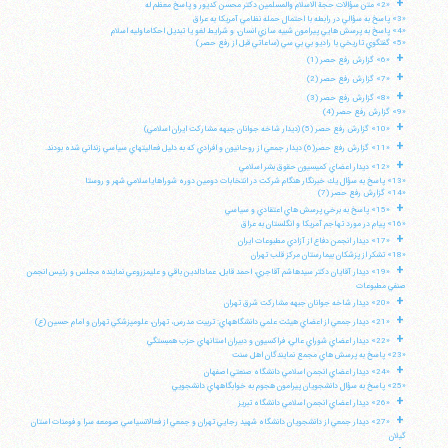
+
«2» متن سؤالات حجة الاسلام والمسلمين دكتر محسن كديور و پاسخ معظم له
«3» پاسخ به سؤالي در رابطه با احتمال حمله نظامي آمريكا به عراق
«4» پاسخ به پرسش هايي پيرامون شبيه سازي انسان، و شرايط لغو يا تبديل احكاماوليه اسلام
«5» گفتگوي تاريخي با راديو بي بي سي (ساعاتي قبل از رفع حصر)
+
«6» گزارش رفع حصر (1)
+
«7» گزارش رفع حصر (2)
+
«8» گزارش رفع حصر (3)
«9» گزارش رفع حصر (4)
+
«10» گزارش رفع حصر (5) (ديدار شاخه جوانان جبهه مشاركت ايران اسلامي)
+
«11» گزارش رفع حصر(6) ديدار جمعي از روحانيون و افرادي كه به دليل فعاليتهاي سياسي زنداني شده بودند.
+
«12» ديدار اعضاي كميسيون حقوق بشر اسلامي
«13» پاسخ به سؤال يك خبرنگار هنگام شركت در انتخابات دومين دوره شوراهاياسلامي شهر و روستا
«14» گزارش رفع حصر (7)
+
«15» پاسخ به برخي پرسش هاي اعتقادي و سياسي
«16» پيام در مورد تهاجم آمريكا و انگلستان به عراق
+
«17» ديدار انجمن دفاع از آزادي مطبوعات ايران
«18» تشكر از پزشكان بيمارستان مركز قلب تهران
+
«19» ديدار آقايان دكتر سيدهاشم آقاجري، احمد قابل، عمادالدين باقي و عليمزروعي نماينده مجلس و رئيس انجمن
صنفي مطبوعات
+
«20» ديدار شاخه جوانان جبهه مشاركت شرق تهران
+
«21» ديدار جمعي از اعضاي هيئت علمي دانشگاههاي: تربيت مدرس، تهران، علومپزشكي تهران و امام حسين (ع)
+
«22» ديدار اعضاي شوراي عالي، فراكسيون و دبيران استانهاي حزب همبستگي
«23» پاسخ به پرسش هاي مجمع نمايندگان اهل سنت
+
«24» ديدار اعضاي انجمن اسلامي دانشگاه صنعتي اصفهان
«25» پاسخ به سؤال دانشجويان پيرامون هجوم به خوابگاههاي دانشجويي
+
«26» ديدار اعضاي انجمن اسلامي دانشگاه تبريز
+
«27» ديدار جمعي از دانشجويان دانشگاه شهيد رجايي تهران و جمعي از فعالانسياسي صومعه سرا و فومنات استان
گيلان