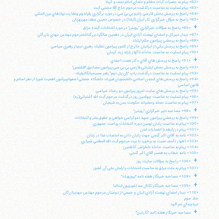
«82» پيام به حضرات آيات عظام و علماي اعلام نجف و كربلا
«83» پيام تسليت به مناسبت درگذشت مرحوم حاج آقا مجتبي آيت
«84» پاسخ به پرسش بخش فارسي راديو بي بي سي در مورد برگزاري رفراندوم ونظارت نهادهاي بين المللي
«85» پاسخ به سؤال خبرگزاري كار ايران (ايلنا) در خصوص تعيين سقف مهريهزنان
+
«86» پاسخ به سؤالات خبرگزاري "رويترز" در مورد انتخابات آينده عراق
«87» ديدار دبيركل و اعضاي نهضت آزادي ايران در دهمين سالگرد بزرگداشتمرحوم مهندس مهدي بازرگان
«88» پاسخ به پرسشي پيرامون حكم ارتداد
«89» پاسخ به پرسش يكي از ايرانيان خارج از كشور پيرامون تفكيك رهبري دينياز رهبري سياسي
«90» پيام تسليت به مناسبت حادثه ناگوار زلزله زرند كرمان
+
«91» پاسخ به پرسش هاي آقاي دكتر نعمت احمدي
«92» پاسخ به پرسش بخش اينترنتي فارسي بي بي سي پيرامون مصاديق "قتلنفس"
«93» پيام تسليت به مناسبت درگذشت پاپ "ژان پل دوم" رهبر مسيحيانكاتوليك
«94» پاسخ به پرسش هاي انجمن اسلامي دانشجويان فيزيك دانشگاه صنعتي اصفهانپيرامون اهميت شورا از نظر اسلام و
قانون اساسي
«95» پاسخ به پرسش هاي سايت امروز پيرامون دو رخداد سياسي
«96» پيام تسليت به مناسبت چهلمين روز درگذشت مرحوم آيت الله آشتياني(ره)
«97» پيام به مناسبت حمله وحشيانه حكومت يمن به شيعيان
+
«98» مصاحبه دبير خبرگزاري "رويترز"
«99» پاسخ به پرسشي پيرامون جبهه دموكراسي خواهي و حقوق بشر و انتخابات
«100» پيام به مناسبت پايان نهمين دوره انتخابات رياست جمهوري
«101» پيام در رابطه با انفجارات لندن
«102» نامه به آقاي اكبر گنجي جهت پايان دادن به اعتصاب غذا در زندان
«103» اظهار تأسف نسبت به برخورد با بيت مرحوم آيت الله العظمي شيرازي
«104» پيام به مناسبت حادثه دلخراش كاظمين
«105» نامه خطاب به همسر آقاي اكبر گنجي
+
«106» پاسخ به سؤالات سايت روز
«107» پيام به ملت عراق به مناسبت انتخابات پارلمان ملي آن كشور
+
«108» مصاحبه خبرنگار هفته نامه "نيوزويك"
+
«109» مصاحبه خبرنگار كانال سه تلويزيون ايتاليا
«110» ديدار اعضاي نهضت آزادي ايران و جمعي از دوستان مرحوم مهندس مهديبازرگان
جلد سوم
ديباچه اي غم آلود:
+
مصاحبه خبرنگار هفته نامه "گاردين"