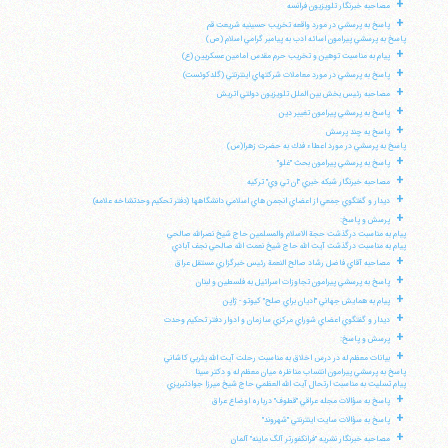
+
مصاحبه خبرنگار تلويزيون فرانسه
+
پاسخ به پرسشي در مورد واقعه تخريب حسينيه شريعت قم
پاسخ به پرسشي پيرامون اسائه ادب به پيامبر گرامي اسلام (ص)
+
پيام به مناسبت توهين و تخريب حرم مقدس امامين عسكريين (ع)
+
پاسخ به پرسشي در مورد معاملات شركتهاي اينترنتي (گلدكوئست)
+
مصاحبه رئيس بخش بين الملل تلويزيون دولتي اتريش
+
پاسخ به پرسشي پيرامون تغيير دين
+
پاسخ به چند پرسش
پاسخ به پرسشي در مورد اعطاء فدك به حضرت زهرا(س)
+
پاسخ به پرسشي پيرامون بحث "غلو"
+
مصاحبه خبرنگار شبكه خبري "ان تي وي" تركيه
+
ديدار و گفتگوي جمعي از اعضاي انجمن هاي اسلامي دانشگاهها (دفتر تحكيم وحدتشاخه علامه)
+
پرسش و پاسخ:
پيام به مناسبت درگذشت حجة الاسلام والمسلمين حاج شيخ نصرالله صالحي
پيام به مناسبت درگذشت آيت الله حاج شيخ نعمت الله صالحي نجف آبادي
+
مصاحبه آقاي فاضل رشاد صالح النعمة رئيس خبرگزاري مستقل عراق
+
پاسخ به پرسشي پيرامون تجاوزات اسرائيل به فلسطين و لبنان
+
پيام به همايش جهاني "اديان براي صلح" كيوتو - ژاپن
+
ديدار و گفتگوي اعضاي شوراي مركزي سازمان و ادوار دفتر تحكيم وحدت
+
پرسش و پاسخ:
+
بيانات معظم له در درس اخلاق به مناسبت رحلت آيت الله يثربي كاشاني
پاسخ به پرسشي پيرامون انتساب مناظره ميان معظم له و دكتر سينا
پيام تسليت به مناسبت ارتحال آيت الله العظمي حاج شيخ ميرزا جوادتبريزي
+
پاسخ به سؤالات مجله عراقي "قطوف" درباره اوضاع عراق
+
پاسخ به سؤالات سايت اينترنتي "شهروند"
+
مصاحبه خبرنگار نشريه "فرانكفورتر آلگ ماينه" آلمان