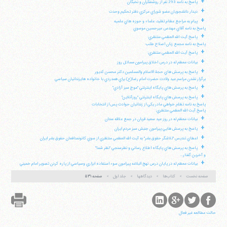
+
پاسخ به نامه 293 نفر از روشنفكران و نخبگان
+
ديدار دانشجويان عضو شوراي مركزي دفتر تحكيم وحدت
+
پيام به مراجع عظام تقليد، علماء و حوزه هاي علميه
پاسخ به نامه آقاي مهندس ميرحسين موسوي
+
پاسخ آيت الله العظمي منتظري:
پاسخ به نامه مجمع زنان اصلاح طلب
+
پاسخ آيت الله العظمي منتظري:
+
بيانات معظم له در درس اخلاق پيرامون مسائل روز
+
پاسخ به پرسش هاي حجة الاسلام والمسلمين دكتر محسن كديور
برگزار نشدن مراسم عيد ولادت حضرت امام رضا(ع) براي همدردي با خانواده هايزندانيان سياسي
+
پاسخ به پرسش هاي پايگاه اينترنتي "موج سبز آزادي"
+
پاسخ به پرسش هاي پايگاه اينترنتي "روزآنلاين"
پاسخ به نامه تظلم خواهي مادر يكي از زندانيان حوادث پس از انتخابات
پاسخ آيت الله العظمي منتظري:
+
بيانات معظم له در روز عيد سعيد قربان در جمع علاقه مندان
+
پاسخ به پرسش هايي پيرامون جنبش سبز مردم ايران
+
اعطاي تنديس "تلاشگر حقوق بشر" به آيت الله العظمي منتظري از سوي كانونمدافعان حقوق بشر ايران
+
پاسخ به پرسش هاي پايگاه اطلاع رساني و نظرسنجي "نظر شما"
و آخرين گفتار...
+
بيانات معظم له در پايان درس نهج البلاغه پيرامون سوء استفاده ابزاري وسياسي از پاره كردن تصوير امام خميني
صفحه نخست
کتاب‌ها
دیدگاهها
جلد اول
صفحه ۵۳۱
حالت مطالعه غیر فعال