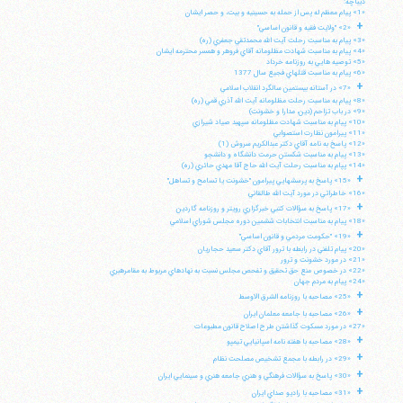
ديباچه:
«1» پيام معظم له پس از حمله به حسينيه و بيت، و حصر ايشان
+
«2» "ولايت فقيه و قانون اساسي"
«3» پيام به مناسبت رحلت آيت الله محمدتقي جعفري (ره)
«4» پيام به مناسبت شهادت مظلومانه آقاي فروهر و همسر محترمه ايشان
«5» توصيه هايي به روزنامه خرداد
«6» پيام به مناسبت قتلهاي فجيع سال 1377
+
«7» در آستانه بيستمين سالگرد انقلاب اسلامي
«8» پيام به مناسبت رحلت مظلومانه آيت الله آذري قمي (ره)
«9» در باب تزاحم (دين، مدارا و خشونت)
«10» پيام به مناسبت شهادت مظلومانه سپهبد صياد شيرازي
«11» پيرامون نظارت استصوابي
«12» پاسخ به نامه آقاي دكتر عبدالكريم سروش (1)
«13» پيام به مناسبت شكستن حرمت دانشگاه و دانشجو
«14» پپام به مناسبت رحلت آيت الله حاج آقا مهدي حائري (ره)
+
«15» پاسخ به پرسشهايي پيرامون "خشونت يا تسامح و تساهل"
«16» خاطراتي در مورد آيت الله طالقاني
+
«17» پاسخ به سؤالات كتبي خبرگزاري رويتر و روزنامه گاردين
«18» پيام به مناسبت انتخابات ششمين دوره مجلس شوراي اسلامي
+
«19» "حكومت مردمي و قانون اساسي"
«20» پيام تلفني در رابطه با ترور آقاي دكتر سعيد حجاريان
«21» در مورد خشونت و ترور
«22» در خصوص منع حق تحقيق و تفحص مجلس نسبت به نهادهاي مربوط به مقامرهبري
«24» پيام به مردم جهان
+
«25» مصاحبه با روزنامه الشرق الاوسط
+
«26» مصاحبه با جامعه معلمان ايران
«27» در مورد مسكوت گذاشتن طرح اصلاح قانون مطبوعات
+
«28» مصاحبه با هفته نامه اسپانيايي تيمپو
+
«29» در رابطه با مجمع تشخيص مصلحت نظام
+
«30» پاسخ به سؤالات فرهنگي و هنري جامعه هنري و سينمايي ايران
+
«31» مصاحبه با راديو صداي ايران