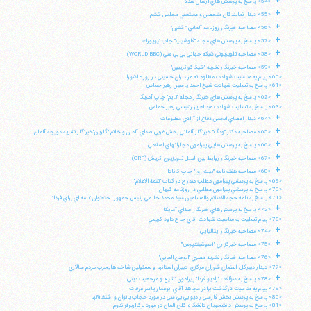
+
«54» پاسخ به پرسش هاي ارسال شده
+
«55» ديدار نمايندگان متحصن و مستعفي مجلس ششم
+
«56» مصاحبه خبرنگار روزنامه آلماني "اشترن"
+
«57» پاسخ به پرسش هاي مجله "فلوشيپ" چاپ نيويورك
+
تلفن 37740011-25-98+ تا 14
«58» مصاحبه تلويزيوني شبكه جهاني بي بي سي (WORLD BBC)
فکس
37740015-25-98+
+
«59» مصاحبه خبرنگار نشريه "شيكاگو تريبون"
«60» پيام به مناسبت شهادت مظلومانه عزاداران حسيني در روز عاشورا
«61» پاسخ به تسليت شهادت شيخ احمد ياسين رهبر حماس
+
«62» پاسخ به پرسش هاي خبرنگار مجله "تايم" چاپ آمريكا
«63» پاسخ به تسليت شهادت عبدالعزيز رنتيسي رهبر حماس
+
«64» ديدار اعضاي انجمن دفاع از آزادي مطبوعات
+
«65» مصاحبه دكتر "ودگ" خبرنگار آلماني بخش غربي صداي آلمان و خانم "گارين"خبرنگار نشريه دويچه آلمان
+
«66» پاسخ به پرسش هايي پيرامون مجازاتهاي اسلامي
+
«67» مصاحبه خبرنگار روابط بين الملل تلويزيون اتريش (ORF)
+
«68» مصاحبه هفته نامه "پيك روز" چاپ كانادا
«69» پاسخ به پرسشي پيرامون مطلب مندرج در كتاب "تتمة الاعلام"
«70» پاسخ به پرسشي پيرامون مطلبي در روزنامه كيهان
«71» پاسخ به نامه حجة الاسلام والمسلمين سيد محمد خاتمي رئيس جمهور تحتعنوان "نامه اي براي فردا"
+
«72» پاسخ به پرسش هاي خبرنگار صداي آمريكا
«73» پيام تسليت به مناسبت شهادت آقاي حاج داود كريمي
+
«74» مصاحبه خبرنگار ايتاليايي
+
«75» مصاحبه خبرگزاري "آسوشيتدپرس"
+
«76» مصاحبه خبرنگار نشريه مصري "الوطن العربي"
«77» ديدار دبيركل، اعضاي شوراي مركزي، دبيران استانها و مسئولين شاخه هايحزب مردم سالاري
+
«78» پاسخ به سؤالات "راديو فردا" پيرامون تشيع و مرجعيت ديني
«79» پيام به مناسبت درگذشت برادر مجاهد آقاي ابوعمار ياسر عرفات
«80» پاسخ به پرسش بخش فارسي راديو بي بي سي در مورد حجاب بانوان و اشتغالآنها
«81» پاسخ به پرسش دانشجويان دانشگاه كلن آلمان در مورد برگزاريرفراندوم