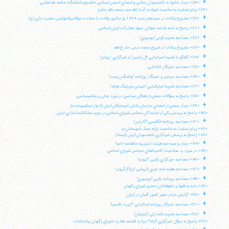
+
«28» ديدار خانواده دانشجويان زنداني و اعضاي انجمن اسلامي دانشجوياندانشگاه علامه طباطبايي
«29» پيام تسليت به مناسبت شهادت آيت الله سيد محمد باقر حكيم
+
«30» مشروح بيانات در سيزدهم رجب 1424 ق سالروز ولادت با سعادت مولااميرالمؤمنين حضرت علي (ع)
+
«31» پاسخ به نامه شاخه جوانان جبهه مشاركت ايران اسلامي
+
«32» مصاحبه نشريه ژاپني "يوميوري"
+
«33» مشروح بيانات در شروع مجدد درس خارج فقه
+
«34» گفتگو با نشريه اسپانيايي "ال پايس" و خبرگزاري "رويترز"
+
«35» مصاحبه خبرنگار كانادايي
+
«36» مصاحبه سردبير و خبرنگار روزنامه "واشنگتن پست"
+
«37» مصاحبه نشريه استراليايي "سيدني مورنينگ هرالد"
+
«38» پاسخ به سؤالات جمعي از فعالان سياسي در مورد زندان و زندانيسياسي
+
«39» ديدار جمعي از اعضاي سازمان دانش آموختگان ايران (ادوار تحكيموحدت)
«40» پاسخ به پرسش يكي از نمايندگان مجلس شوراي اسلامي در مورد مشكلاتساختاري ايران
+
«41» مصاحبه روزنامه انگليسي "گاردين"
«42» پيام تسليت به مناسبت زلزله غمبار شهرستان بم
«43» پاسخ به پرسش خبرگزاري دانشجويان ايران (ايسنا)
+
«44» ديدار و مصاحبه هيئت تحريريه ماهنامه "نامه"
«45» در مورد رد صلاحيت كانديداهاي مجلس شوراي اسلامي
+
«46» مصاحبه خبرگزاري ژاپني "كيودو"
+
«47» مصاحبه هفته نامه خبري اتريشي "ورلاگزگروپ"
+
«48» مصاحبه روزنامه ژاپني "يوميوري"
«49» نامه به فقها و حقوقدانان محترم شوراي نگهبان
+
«50» گزارش ديدار سفير كشور آلمان در ايران
آیت‌الله منتظری
+
«51» مصاحبه خبرنگار روزنامه ايتاليايي "كريره دلايسرا"
وب سایت رسمی آیت‌الله منتظری
ایران
،
قم
،
میدان مصلّی، بلوار شهید محمّد منتظری، كوچه
+
«52» مصاحبه نشريه دانماركي "پليتيكن"
شماره ٨
کد پستی: 3713744381
«53» پاسخ به سؤال خبرگزاري "ايلنا" درباره فلسفه نظارت شوراي نگهبان برانتخابات