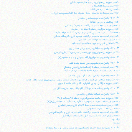
«60» پاسخ به پرسشهايي در مورد خليفه سوم عثمان
«61» پيام به ملت افغانستان
«62» در رابطه با ديه اهل كتاب
«63» پيام تسليت به مناسبت رحلت حضرت آيت الله العظمي شيرازي (ره)
+
«64» پاسخ به برخي پرسشهاي اعتقادي
«65» چرا اعتراض و چرا انتقاد؟
«66» پيام تسليت به مناسبت درگذشت خواهر مكرمه شان
«67» پاسخ به سؤالي در رابطه با استفاده از اينترنت
«68» تشكر از اظهار همدردي اقشار مردم در غم درگذشت خواهر مكرمه
«69» پيام تسليت به مناسبت درگذشت مرحوم آقاي دكتر يدالله سحابي
«70» پيام به مناسبت حوادث غمبار فلسطين
«71» استفتاي شرعي در مورد مصافحه با غيرمحارم
+
«72» پاسخ به سؤالاتي در مورد برخي مسائل روز
«73» پاسخ به پرسشهايي پيرامون شخصيت مرحوم دكتر علي شريعتي
+
«74» پاسخ به پرسشهاي پايگاه اينترنتي چهارده معصوم (ع)
+
«75» پاسخ به پرسشي پيرامون نظريه ولايت فقيه
«76» پيام تسليت در رابطه با زلزله استانهاي قزوين و همدان
«77» در مورد استقلال حوزه علميه و قداست مرجعيت شيعه
+
«78» پاسخ به سؤالاتي در مورد آزاديهاي اجتماعي
«79» پاسخ به سؤالاتي در رابطه با آيات سوره احزاب خطاب به زنان پيامبر(ص)و در مورد اهل كتاب
«80» پاسخ به سؤالاتي در مورد اظهارات آقاي دكتر هاشم آقاجري
+
«81» پاسخ به نامه خانم مهرانگيز كار و اشاره به برخي مسائل روز
+
«82» پاسخ به شبهات اعتقادي و تاريخي
«83» پاسخ به نامه جامعه معلمان ايران در رابطه با: "چه بايد كرد؟"
«84» پيام به مناسبت بيست و سومين سالگرد رحلت آيت الله طالقاني (ره)(1)
«85» در مورد محكوميت مجدد حجة الاسلام آقاي يوسفي اشكوري
«86» در رابطه با نظارت استصوابي
«87» پيام تسليت به مناسبت درگذشت دكتر عليرضا نوري و دكتر هاشم زهي
«88» پيام در رابطه با محكوميت آقاي دكتر سيدهاشم آقاجري
جلد دوم
مقدمه:
+
«1» متن نامه حجة الاسلام والمسلمين دكتر محسن كديور و پاسخ معظم له