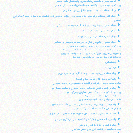
+
توصيه هايي به دانشمندان، نوانديشان و پژوهشگران علوم اسلامي
پيام تسليت به مناسبت درگذشت حجة الاسلام والمسلمين آقاي مسافري
+
بيانات معظم له در ابتداي درس اخلاق پيرامون مسائل غزه
+
ديدار اقشار مختلف مردم نجف آباد با معظم له در اعتراض به برخورد دادگاهويژه روحانيت با حجة الاسلام آقاي
قيصري
+
ديدار جمعي از دوستان و ياران زنده ياد مرحوم مهندس بازرگان
+
ديدار دانشجويان دفتر تحكيم وحدت
+
ديدار اقشار مختلف مردم در روز 22 بهمن
+
ديدار جمعي از خانم هاي فعال در امور سياسي، فرهنگي و اجتماعي
پيام تسليت به مناسبت رحلت همسر حضرت امام خميني؛
پيام تسليت به مناسبت ارتحال حضرت آيت الله العظمي بهجت؛
پاسخ به پرسشي پيرامون كانديداهاي انتخابات رياست جمهوري
پاسخ به دو پرسش پيرامون رعايت قوانين انتخابات
+
پرسش اول:
+
پرسش دوم:
+
پيام معظم له پيرامون دهمين دوره انتخابات رياست جمهوري
+
پاسخ به پرسش هاي خبرنگار صداي آمريكا
بيانات معظم له پس از شركت در انتخابات دهمين دوره رياست جمهوري
+
پيام در رابطه با نتايج انتخابات رياست جمهوري و حوادث پس از آن
پيام در اعتراض به عملكرد نامناسب مسئولان و سركوب مردم
پاسخ به نامه فرزند دكتر سعيد حجاريان
نامه تظلم خواهي فرزند دكتر سعيد حجاريان:
+
پاسخ هاي به پرسش هاي حجة الاسلام والمسلمين دكتر محسن كديور
پيام در اعتراض به كشتار مسلمانان در كشور چين
+
اعتراض به توهين و مزاحمت براي حجج اسلام والمسلمين كروبي و نوري
+
پاسخ به نامه جمعي از نخبگان و شخصيت هاي فرهنگي و سياسي
+
پيام در اعتراض به دادگاههاي فرمايشي
پيام به مناسبت درگذشت آقاي حاج حسن مهرآبادي