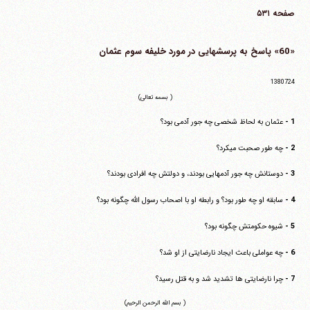
صفحه ۵۳۱
«60» پاسخ به پرسشهایی در مورد خلیفه سوم عثمان
1380724
( بسمه تعالی)
1 -
عثمان به لحاظ شخصی چه جور آدمی بود؟
2 -
چه طور صحبت می‎کرد؟
3 -
دوستانش چه جور آدمهایی بودند، و دولتش چه افرادی بودند؟
4 -
سابقه او چه طور بود؟ و رابطه او با اصحاب رسول الله چگونه بود؟
5 -
شیوه حکومتش چگونه بود؟
6 -
چه عواملی باعث ایجاد نارضایتی از او شد؟
7 -
چرا نارضایتی ها تشدید شد و به قتل رسید؟
( بسم الله الرحمن الرحیم)