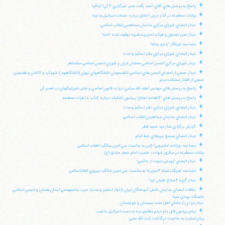
+
پاسخ به پرسش هاي آقاي احمد رأفت مدير خبرگزاري "آكي" ايتاليا
+
بيانات معظم له در آغاز درس اخلاق درباره حملات اسرائيل به غزه
+
ديدار اعضاي شوراي مركزي سازمان مجاهدين انقلاب اسلامي
+
ديدار مدير مسئول و هيأت تحريريه نشريه توقيف شده "نامه"
+
مصاحبه خبرنگار "راديو زمانه"
+
ديدار اعضاي شوراي مركزي دفتر تحكيم وحدت
+
ديدار شوراي مركزي انجمن اسلامي معلمان ايران و شوراي انجمن اسلامي معلمانقم
+
ديدار جمعي از اعضاي انجمن هاي اسلامي دانشجويان دانشگاههاي تهران (دانشگاههنر)، شهركرد و كاشان و همچنين
جمعي از اقشار مختلف مردم
+
پاسخ به پرسش هاي مهندس لطف الله ميثمي درباره قانون اساسي و نقش شوراينگهبان در تفسير آن
+
پاسخ به پرسش هاي "گاهنامه اطلاع" پيرامون تشكيك درباره كتاب خاطرات معظمله
+
ديدار اعضاي شوراي مركزي دفتر تحكيم وحدت
+
ديدار اعضاي سازمان مجاهدين انقلاب اسلامي
+
گزارش برگزاري نماز عيد سعيد فطر
+
ديدار اعضاي مجمع نيروهاي خط امام
+
مصاحبه روزنامه "ماينيچي" ژاپن به مناسبت سي امين سالگرد انقلاب اسلامي
بيانات معظم له در سالروز شهادت حضرت امام جعفر صادق (ع)
+
ديدار اعضاي "پويش دعوت از خاتمي"
+
مصاحبه خبرنگار شبكه "الجزيره" به مناسبت سي امين سالگرد پيروزي انقلاباسلامي
+
ديدار گروه "اصلاح طلبان كرد"
+
ملاقات اعضاي سازمان دانش آموختگان ايران (ادوار تحكيم وحدت)، حزب جامعهمدني استان همدان و انجمن اسلامي
دانشگاه بوعلي سينا
ديدار دو تن از علماي اهل سنت سيستان و بلوچستان
+
پيام پيرامون قتل عام مردم مظلوم غزه به دست اسرائيل غاصب
پيام تسليت به مناسبت درگذشت آيت الله جمي