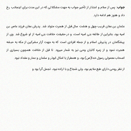
جواب:
پس از سلام و اعتذار از تأخیر جواب به جهت مشکلاتی که در این مدت برای اینجانب رخ
داد و هنوز هم ادامه دارد.
عثمان بن عفان قریب چهل و هشت سال قبل از هجرت متولد شد. پدرش عفان فرزند عاص بن
امیه بود، بنابراین از طائفه بنی امیه است، و در حقیقت خلافت بنی امیه از او شروع شد. وی از
پیشگامان در پذیرش اسلام و از جمله افرادی است که به جهت آزار مشرکین از مکه به حبشه
هجرت نمود و از زمره کاتبان وحی نیز به شمار می‎رود. تا قبل از خلافت همچون بسیاری از
اصحاب معمولی رسول خدا(ص) بود، و همطراز با امثال ابوذر و سلمان و عمار و مقداد نبود.
از نظر روحی دارای طبع ملایم بود، ولی شجاع و با اراده نبود، تجمل گرا بود و