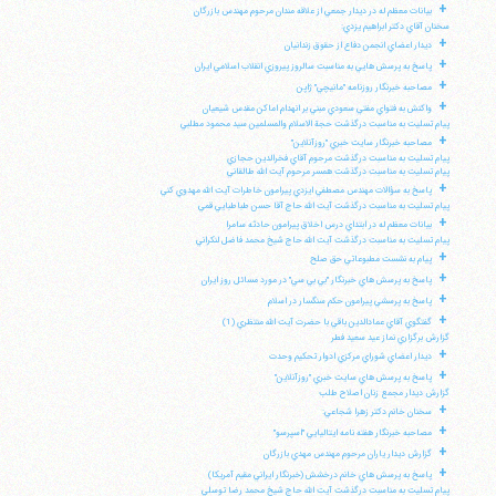
+
بيانات معظم له در ديدار جمعي از علاقه مندان مرحوم مهندس بازرگان
سخنان آقاي دكتر ابراهيم يزدي:
+
ديدار اعضاي انجمن دفاع از حقوق زندانيان
+
پاسخ به پرسش هايي به مناسبت سالروز پيروزي انقلاب اسلامي ايران
+
مصاحبه خبرنگار روزنامه "مانيچي" ژاپن
+
واكنش به فتواي مفتي سعودي مبني بر انهدام اماكن مقدس شيعيان
پيام تسليت به مناسبت درگذشت حجة الاسلام والمسلمين سيد محمود مطلبي
+
مصاحبه خبرنگار سايت خبري "روزآنلاين"
پيام تسليت به مناسبت درگذشت مرحوم آقاي فخرالدين حجازي
پيام تسليت به مناسبت درگذشت همسر مرحوم آيت الله طالقاني
+
پاسخ به سؤالات مهندس مصطفي ايزدي پيرامون خاطرات آيت الله مهدوي كني
پيام تسليت به مناسبت درگذشت آيت الله حاج آقا حسن طباطبايي قمي
+
بيانات معظم له در ابتداي درس اخلاق پيرامون حادثه سامرا
پيام تسليت به مناسبت درگذشت آيت الله حاج شيخ محمد فاضل لنكراني
+
پيام به نشست مطبوعاتي حق صلح
+
پاسخ به پرسش هاي خبرنگار "بي بي سي" در مورد مسائل روز ايران
+
پاسخ به پرسشي پيرامون حكم سنگسار در اسلام
+
گفتگوي آقاي عمادالدين باقي با حضرت آيت الله منتظري (1)
گزارش برگزاري نماز عيد سعيد فطر
+
ديدار اعضاي شوراي مركزي ادوار تحكيم وحدت
+
پاسخ به پرسش هاي سايت خبري "روزآنلاين"
گزارش ديدار مجمع زنان اصلاح طلب
+
سخنان خانم دكتر زهرا شجاعي:
+
مصاحبه خبرنگار هفته نامه ايتاليايي "اسپرسو"
+
گزارش ديدار ياران مرحوم مهندس مهدي بازرگان
+
پاسخ به پرسش هاي خانم درخشش (خبرنگار ايراني مقيم آمريكا)
پيام تسليت به مناسبت درگذشت آيت الله حاج شيخ محمد رضا توسلي