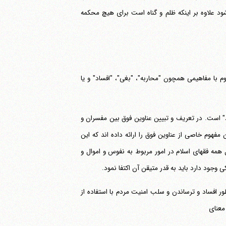
شود علاوه بر اینکه ظلم و گناه است برای هیچ محکمه
ین می‎شود، و اصولا آیا این مفهوم با مفاهیمی همچون "محاربه"، "بغی"، "افساد" و یا
ی"، "افساد" و "ارتداد" است. در تعریف و تبیین عناوین فوق بین مفسران و
فهوم خاصی از عناوین فوق را ارائه داده اند که این
همه فقهای اسلام در امور مربوط به نفوس و اموال و
ی وجود دارد باید به قدر متیقن آن اکتفا نمود.
ور افساد و ترساندن و سلب امنیت مردم با استفاده از
معنای