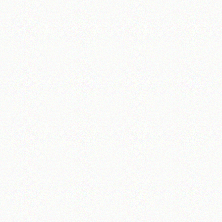
آیت‌الله منتظری
وب سایت رسمی آیت‌الله منتظری
یران
،
قم
،
میدان مصلّی، بلوار شهید محمّد منتظری، كوچه شماره ٨
کد پستی: 3713744381