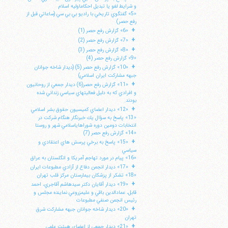
و شرايط لغو يا تبديل احكاماوليه اسلام
«5» گفتگوي تاريخي با راديو بي بي سي (ساعاتي قبل از
رفع حصر)
+
«6» گزارش رفع حصر (1)
+
«7» گزارش رفع حصر (2)
+
«8» گزارش رفع حصر (3)
«9» گزارش رفع حصر (4)
+
«10» گزارش رفع حصر (5) (ديدار شاخه جوانان
جبهه مشاركت ايران اسلامي)
+
«11» گزارش رفع حصر(6) ديدار جمعي از روحانيون
و افرادي كه به دليل فعاليتهاي سياسي زنداني شده
بودند.
+
«12» ديدار اعضاي كميسيون حقوق بشر اسلامي
«13» پاسخ به سؤال يك خبرنگار هنگام شركت در
انتخابات دومين دوره شوراهاياسلامي شهر و روستا
«14» گزارش رفع حصر (7)
+
«15» پاسخ به برخي پرسش هاي اعتقادي و
سياسي
«16» پيام در مورد تهاجم آمريكا و انگلستان به عراق
+
«17» ديدار انجمن دفاع از آزادي مطبوعات ايران
«18» تشكر از پزشكان بيمارستان مركز قلب تهران
+
«19» ديدار آقايان دكتر سيدهاشم آقاجري، احمد
قابل، عمادالدين باقي و عليمزروعي نماينده مجلس و
رئيس انجمن صنفي مطبوعات
+
«20» ديدار شاخه جوانان جبهه مشاركت شرق
تهران
+
«21» ديدار جمعي از اعضاي هيئت علمي