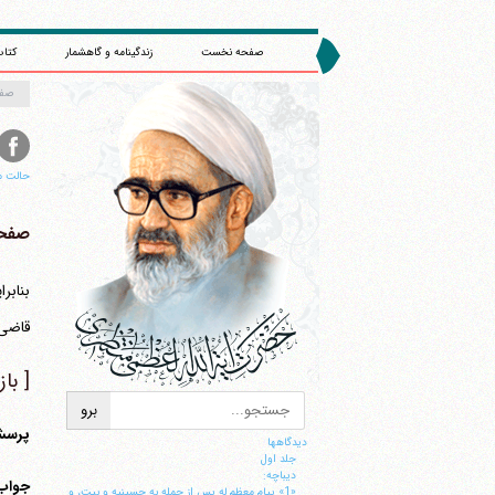
صفحه نخست
زندگینامه و گاهشمار
کتاب
صف
حالت م
صفحه 
قاضی 
[ با
پرسش 
دیدگاهها
جلد اول
ديباچه:
جواب
«1» پيام معظم له پس از حمله به حسينيه و بيت، و