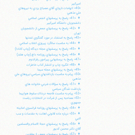
اميركبير
«40» اتهامات نارواي آقاي مصباح يزدي به نيروهاي
ملي مذهبي
+
«41» پاسخ به پرسشهاي انجمن اسلامي
دانشجويان دانشگاه اميركبير
+
«42» پاسخ به پرسشهاي جمعي از دانشجويان
تهران
«43» پاسخ به استفتاء در مورد گفتگوي تمدنها
+
«44» به مناسبت سالگرد پيروزي انقلاب اسلامي
+
«45» پاسخ به پرسشهاي مجله ديدگاه (چاپ كانادا)
+
«46» پاسخ به پرسشهاي روزنامه داچ (چاپ هلند)
«47» پاسخ به پرسشهايي پيرامون رفراندوم
+
«48» انگيزه چاپ و انتشار كتاب خاطرات
«49» پاسخ به پرسشهاي مجله سيما
«50» پيام به مناسبت بازداشتهاي سياسي نيروهاي ملي
مذهبي
+
«51» پاسخ به سؤالات شرعي خانواده هاي
ا
بازداشت شدگان سياسي
«52» پپام به مناسبت فاجعه دردناك سقوط هواپيما
«53» مصاحبه پس از شركت در انتخابات رياست
جمهوري
+
«54» پاسخ به پرسشهاي روزنامه فرانسوي امانيته
+
«55» درباره ماده قانوني اهانت به مقدسات و سب
النبي
+
«56» پاسخ به پرسشهاي حجة الاسلام والمسلمين
آقاي دكتر محسن كديور
+
«57» پاسخ به پرسشهاي جمعي از مقلدين