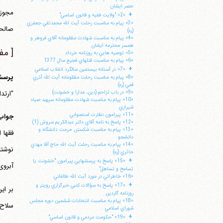
حصر ايشان
مجوز 
+
«2» "ولايت فقيه و قانون اساسي"
«3» پيام به مناسبت رحلت آيت الله محمدتقي جعفري
صالحی
(ره)
«4» پيام به مناسبت شهادت مظلومانه آقاي فروهر و
همسر محترمه ايشان
[ مف
«5» توصيه هايي به روزنامه خرداد
«6» پيام به مناسبت قتلهاي فجيع سال 1377
+
«7» در آستانه بيستمين سالگرد انقلاب اسلامي
پرسش 
«8» پيام به مناسبت رحلت مظلومانه آيت الله آذري
قمي (ره)
"ارتد
«9» در باب تزاحم (دين، مدارا و خشونت)
«10» پيام به مناسبت شهادت مظلومانه سپهبد صياد
شيرازي
«11» پيرامون نظارت استصوابي
جواب
«12» پاسخ به نامه آقاي دكتر عبدالكريم سروش (1)
«13» پيام به مناسبت شكستن حرمت دانشگاه و
فقها 
دانشجو
«14» پپام به مناسبت رحلت آيت الله حاج آقا مهدي
نوشته
حائري (ره)
+
«15» پاسخ به پرسشهايي پيرامون "خشونت يا
آبروی
تسامح و تساهل"
«16» خاطراتي در مورد آيت الله طالقاني
+
«17» پاسخ به سؤالات كتبي خبرگزاري رويتر و
بر ای
روزنامه گاردين
«18» پيام به مناسبت انتخابات ششمين دوره مجلس
سلاح 
شوراي اسلامي
+
«19» "حكومت مردمي و قانون اساسي"