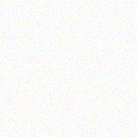
تلفن 37740011-25-98+ تا 14
فکس
37740015-25-98+