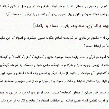
شرعی و قانونی و انسانی ندارد. و هر گونه اعترافی که در این حال از متهم گرفته 
 نمی تواند مدرک و دلیلی برای مجرم بودن آن شخص یا دیگری به حساب آید.
هوم براندازی، محاربه، بغی، افساد و ارتداد]
4 -
مفهوم براندازی در شریعت اسلام چگونه تبی
اد" در ارتباط است ؟
:
آنچه در قرآن و اخبار وارده دیده می‎شود عناوین "محاربه"، "بغ
اختلاف زیادی وجود دارد و هرکدام با دیدگاه خاص خود و تمسک به شواهد گوناگون م
 گنجایش آن مباحث را ندارد. از طرف دیگر بر اساس یک قاعده قطعی و مورد قبول 
 افراد باید حداکثر احتیاط و دقت را نمود، و در مواردی که از نظر مفهوم یا مصداق شک
ن اساس قدر متیقن از معنای "محاربه" عبارت است از موردی که فرد یا افرادی به منظ
و قدرت نظامی اقدام عملی نمایند. در حقیقت استفاده از سلاح و اتکا به آن جزو ذات 