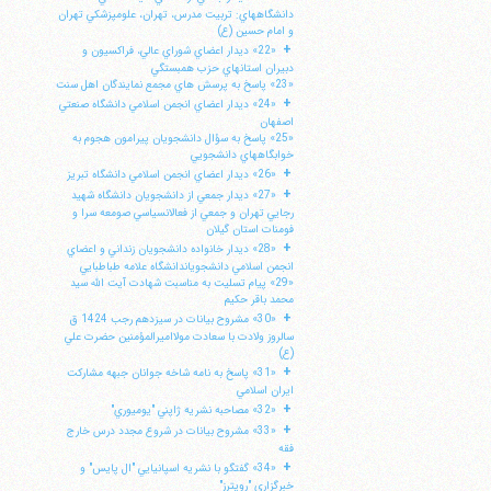
دانشگاههاي: تربيت مدرس، تهران، علومپزشكي تهران
و امام حسين (ع)
+
«22» ديدار اعضاي شوراي عالي، فراكسيون و
دبيران استانهاي حزب همبستگي
«23» پاسخ به پرسش هاي مجمع نمايندگان اهل سنت
+
«24» ديدار اعضاي انجمن اسلامي دانشگاه صنعتي
اصفهان
«25» پاسخ به سؤال دانشجويان پيرامون هجوم به
خوابگاههاي دانشجويي
+
«26» ديدار اعضاي انجمن اسلامي دانشگاه تبريز
+
«27» ديدار جمعي از دانشجويان دانشگاه شهيد
رجايي تهران و جمعي از فعالانسياسي صومعه سرا و
فومنات استان گيلان
+
«28» ديدار خانواده دانشجويان زنداني و اعضاي
انجمن اسلامي دانشجوياندانشگاه علامه طباطبايي
«29» پيام تسليت به مناسبت شهادت آيت الله سيد
محمد باقر حكيم
+
«30» مشروح بيانات در سيزدهم رجب 1424 ق
سالروز ولادت با سعادت مولااميرالمؤمنين حضرت علي
(ع)
+
«31» پاسخ به نامه شاخه جوانان جبهه مشاركت
ايران اسلامي
+
«32» مصاحبه نشريه ژاپني "يوميوري"
+
«33» مشروح بيانات در شروع مجدد درس خارج
فقه
+
«34» گفتگو با نشريه اسپانيايي "ال پايس" و
خبرگزاري "رويترز"