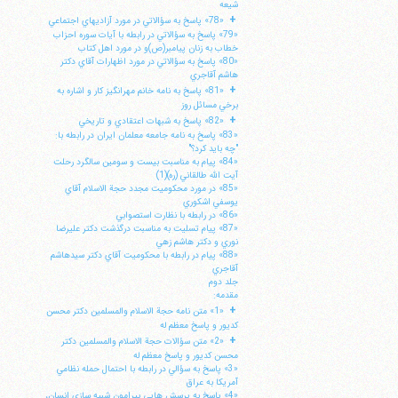
شيعه
+
«78» پاسخ به سؤالاتي در مورد آزاديهاي اجتماعي
«79» پاسخ به سؤالاتي در رابطه با آيات سوره احزاب
خطاب به زنان پيامبر(ص)و در مورد اهل كتاب
«80» پاسخ به سؤالاتي در مورد اظهارات آقاي دكتر
هاشم آقاجري
+
«81» پاسخ به نامه خانم مهرانگيز كار و اشاره به
برخي مسائل روز
+
«82» پاسخ به شبهات اعتقادي و تاريخي
«83» پاسخ به نامه جامعه معلمان ايران در رابطه با:
"چه بايد كرد؟"
«84» پيام به مناسبت بيست و سومين سالگرد رحلت
آيت الله طالقاني (ره)(1)
«85» در مورد محكوميت مجدد حجة الاسلام آقاي
يوسفي اشكوري
«86» در رابطه با نظارت استصوابي
«87» پيام تسليت به مناسبت درگذشت دكتر عليرضا
نوري و دكتر هاشم زهي
«88» پيام در رابطه با محكوميت آقاي دكتر سيدهاشم
آقاجري
جلد دوم
مقدمه:
+
«1» متن نامه حجة الاسلام والمسلمين دكتر محسن
كديور و پاسخ معظم له
+
«2» متن سؤالات حجة الاسلام والمسلمين دكتر
محسن كديور و پاسخ معظم له
«3» پاسخ به سؤالي در رابطه با احتمال حمله نظامي
آمريكا به عراق
«4» پاسخ به پرسش هايي پيرامون شبيه سازي انسان،