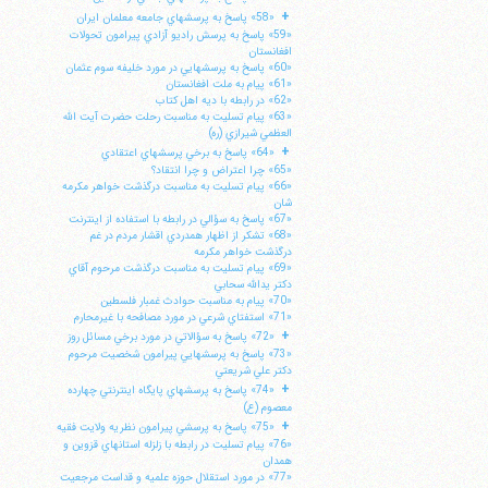
+
«58» پاسخ به پرسشهاي جامعه معلمان ايران
«59» پاسخ به پرسش راديو آزادي پيرامون تحولات
افغانستان
«60» پاسخ به پرسشهايي در مورد خليفه سوم عثمان
«61» پيام به ملت افغانستان
«62» در رابطه با ديه اهل كتاب
«63» پيام تسليت به مناسبت رحلت حضرت آيت الله
العظمي شيرازي (ره)
+
«64» پاسخ به برخي پرسشهاي اعتقادي
«65» چرا اعتراض و چرا انتقاد؟
«66» پيام تسليت به مناسبت درگذشت خواهر مكرمه
شان
«67» پاسخ به سؤالي در رابطه با استفاده از اينترنت
«68» تشكر از اظهار همدردي اقشار مردم در غم
درگذشت خواهر مكرمه
«69» پيام تسليت به مناسبت درگذشت مرحوم آقاي
دكتر يدالله سحابي
«70» پيام به مناسبت حوادث غمبار فلسطين
«71» استفتاي شرعي در مورد مصافحه با غيرمحارم
+
«72» پاسخ به سؤالاتي در مورد برخي مسائل روز
«73» پاسخ به پرسشهايي پيرامون شخصيت مرحوم
دكتر علي شريعتي
+
«74» پاسخ به پرسشهاي پايگاه اينترنتي چهارده
معصوم (ع)
+
«75» پاسخ به پرسشي پيرامون نظريه ولايت فقيه
«76» پيام تسليت در رابطه با زلزله استانهاي قزوين و
همدان
«77» در مورد استقلال حوزه علميه و قداست مرجعيت