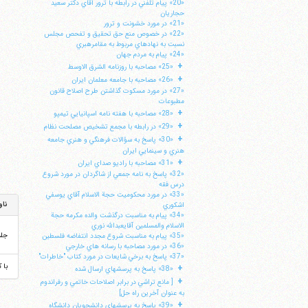
«20» پيام تلفني در رابطه با ترور آقاي دكتر سعيد
حجاريان
«21» در مورد خشونت و ترور
«22» در خصوص منع حق تحقيق و تفحص مجلس
نسبت به نهادهاي مربوط به مقامرهبري
«24» پيام به مردم جهان
+
«25» مصاحبه با روزنامه الشرق الاوسط
+
«26» مصاحبه با جامعه معلمان ايران
«27» در مورد مسكوت گذاشتن طرح اصلاح قانون
مطبوعات
+
«28» مصاحبه با هفته نامه اسپانيايي تيمپو
+
«29» در رابطه با مجمع تشخيص مصلحت نظام
+
«30» پاسخ به سؤالات فرهنگي و هنري جامعه
هنري و سينمايي ايران
+
«31» مصاحبه با راديو صداي ايران
«32» پاسخ به نامه جمعي از شاگردان در مورد شروع
درس فقه
«33» در مورد محكوميت حجة الاسلام آقاي يوسفي
ناو
اشكوري
«34» پيام به مناسبت درگذشت والده مكرمه حجة
الاسلام والمسلمين آقايعبدالله نوري
جل
«35» پيام به مناسبت شروع مجدد انتفاضه فلسطين
«36» در مورد مصاحبه با رسانه هاي خارجي
«37» پاسخ به برخي شايعات در مورد كتاب "خاطرات"
با 
+
«38» پاسخ به پرسشهاي ارسال شده
+
[ مانع تراشي در برابر اصلاحات خاتمي و رفراندوم
به عنوان آخرين راه حل]
+
«39» پاسخ به پرسشهاي دانشجويان دانشگاه