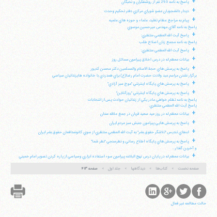
+
پاسخ به نامه 293 نفر از روشنفكران و نخبگان
+
ديدار دانشجويان عضو شوراي مركزي دفتر تحكيم وحدت
+
پيام به مراجع عظام تقليد، علماء و حوزه هاي علميه
پاسخ به نامه آقاي مهندس ميرحسين موسوي
+
پاسخ آيت الله العظمي منتظري:
پاسخ به نامه مجمع زنان اصلاح طلب
+
پاسخ آيت الله العظمي منتظري:
+
بيانات معظم له در درس اخلاق پيرامون مسائل روز
+
پاسخ به پرسش هاي حجة الاسلام والمسلمين دكتر محسن كديور
برگزار نشدن مراسم عيد ولادت حضرت امام رضا(ع) براي همدردي با خانواده هايزندانيان سياسي
+
پاسخ به پرسش هاي پايگاه اينترنتي "موج سبز آزادي"
+
پاسخ به پرسش هاي پايگاه اينترنتي "روزآنلاين"
پاسخ به نامه تظلم خواهي مادر يكي از زندانيان حوادث پس از انتخابات
پاسخ آيت الله العظمي منتظري:
+
بيانات معظم له در روز عيد سعيد قربان در جمع علاقه مندان
+
پاسخ به پرسش هايي پيرامون جنبش سبز مردم ايران
+
اعطاي تنديس "تلاشگر حقوق بشر" به آيت الله العظمي منتظري از سوي كانونمدافعان حقوق بشر ايران
+
پاسخ به پرسش هاي پايگاه اطلاع رساني و نظرسنجي "نظر شما"
و آخرين گفتار...
+
بيانات معظم له در پايان درس نهج البلاغه پيرامون سوء استفاده ابزاري وسياسي از پاره كردن تصوير امام خميني
صفحه نخست
کتاب‌ها
دیدگاهها
جلد اول
صفحه ۴۱۳
حالت مطالعه غیر فعال