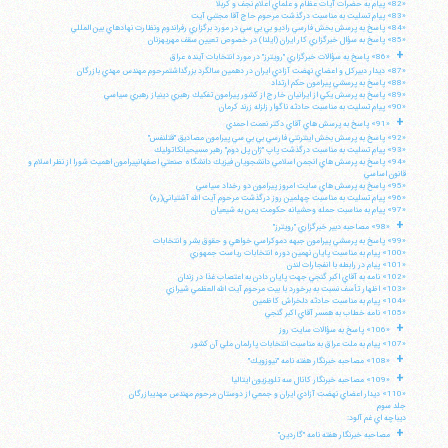
«82» پيام به حضرات آيات عظام و علماي اعلام نجف و كربلا
«83» پيام تسليت به مناسبت درگذشت مرحوم حاج آقا مجتبي آيت
«84» پاسخ به پرسش بخش فارسي راديو بي بي سي در مورد برگزاري رفراندوم ونظارت نهادهاي بين المللي
«85» پاسخ به سؤال خبرگزاري كار ايران (ايلنا) در خصوص تعيين سقف مهريهزنان
+
«86» پاسخ به سؤالات خبرگزاري "رويترز" در مورد انتخابات آينده عراق
«87» ديدار دبيركل و اعضاي نهضت آزادي ايران در دهمين سالگرد بزرگداشتمرحوم مهندس مهدي بازرگان
«88» پاسخ به پرسشي پيرامون حكم ارتداد
«89» پاسخ به پرسش يكي از ايرانيان خارج از كشور پيرامون تفكيك رهبري دينياز رهبري سياسي
«90» پيام تسليت به مناسبت حادثه ناگوار زلزله زرند كرمان
+
«91» پاسخ به پرسش هاي آقاي دكتر نعمت احمدي
«92» پاسخ به پرسش بخش اينترنتي فارسي بي بي سي پيرامون مصاديق "قتلنفس"
«93» پيام تسليت به مناسبت درگذشت پاپ "ژان پل دوم" رهبر مسيحيانكاتوليك
«94» پاسخ به پرسش هاي انجمن اسلامي دانشجويان فيزيك دانشگاه صنعتي اصفهانپيرامون اهميت شورا از نظر اسلام و
قانون اساسي
«95» پاسخ به پرسش هاي سايت امروز پيرامون دو رخداد سياسي
«96» پيام تسليت به مناسبت چهلمين روز درگذشت مرحوم آيت الله آشتياني(ره)
«97» پيام به مناسبت حمله وحشيانه حكومت يمن به شيعيان
+
«98» مصاحبه دبير خبرگزاري "رويترز"
«99» پاسخ به پرسشي پيرامون جبهه دموكراسي خواهي و حقوق بشر و انتخابات
«100» پيام به مناسبت پايان نهمين دوره انتخابات رياست جمهوري
«101» پيام در رابطه با انفجارات لندن
«102» نامه به آقاي اكبر گنجي جهت پايان دادن به اعتصاب غذا در زندان
«103» اظهار تأسف نسبت به برخورد با بيت مرحوم آيت الله العظمي شيرازي
«104» پيام به مناسبت حادثه دلخراش كاظمين
«105» نامه خطاب به همسر آقاي اكبر گنجي
+
«106» پاسخ به سؤالات سايت روز
«107» پيام به ملت عراق به مناسبت انتخابات پارلمان ملي آن كشور
+
«108» مصاحبه خبرنگار هفته نامه "نيوزويك"
+
«109» مصاحبه خبرنگار كانال سه تلويزيون ايتاليا
«110» ديدار اعضاي نهضت آزادي ايران و جمعي از دوستان مرحوم مهندس مهديبازرگان
جلد سوم
ديباچه اي غم آلود:
+
مصاحبه خبرنگار هفته نامه "گاردين"