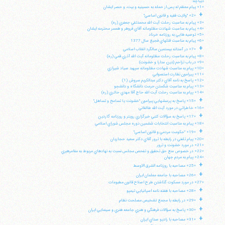
ديباچه:
«1» پيام معظم له پس از حمله به حسينيه و بيت، و حصر ايشان
+
«2» "ولايت فقيه و قانون اساسي"
«3» پيام به مناسبت رحلت آيت الله محمدتقي جعفري (ره)
«4» پيام به مناسبت شهادت مظلومانه آقاي فروهر و همسر محترمه ايشان
«5» توصيه هايي به روزنامه خرداد
«6» پيام به مناسبت قتلهاي فجيع سال 1377
+
«7» در آستانه بيستمين سالگرد انقلاب اسلامي
«8» پيام به مناسبت رحلت مظلومانه آيت الله آذري قمي (ره)
«9» در باب تزاحم (دين، مدارا و خشونت)
«10» پيام به مناسبت شهادت مظلومانه سپهبد صياد شيرازي
«11» پيرامون نظارت استصوابي
«12» پاسخ به نامه آقاي دكتر عبدالكريم سروش (1)
«13» پيام به مناسبت شكستن حرمت دانشگاه و دانشجو
«14» پپام به مناسبت رحلت آيت الله حاج آقا مهدي حائري (ره)
+
«15» پاسخ به پرسشهايي پيرامون "خشونت يا تسامح و تساهل"
«16» خاطراتي در مورد آيت الله طالقاني
+
«17» پاسخ به سؤالات كتبي خبرگزاري رويتر و روزنامه گاردين
«18» پيام به مناسبت انتخابات ششمين دوره مجلس شوراي اسلامي
+
«19» "حكومت مردمي و قانون اساسي"
«20» پيام تلفني در رابطه با ترور آقاي دكتر سعيد حجاريان
«21» در مورد خشونت و ترور
«22» در خصوص منع حق تحقيق و تفحص مجلس نسبت به نهادهاي مربوط به مقامرهبري
«24» پيام به مردم جهان
+
«25» مصاحبه با روزنامه الشرق الاوسط
+
«26» مصاحبه با جامعه معلمان ايران
«27» در مورد مسكوت گذاشتن طرح اصلاح قانون مطبوعات
+
«28» مصاحبه با هفته نامه اسپانيايي تيمپو
+
«29» در رابطه با مجمع تشخيص مصلحت نظام
+
«30» پاسخ به سؤالات فرهنگي و هنري جامعه هنري و سينمايي ايران
+
«31» مصاحبه با راديو صداي ايران