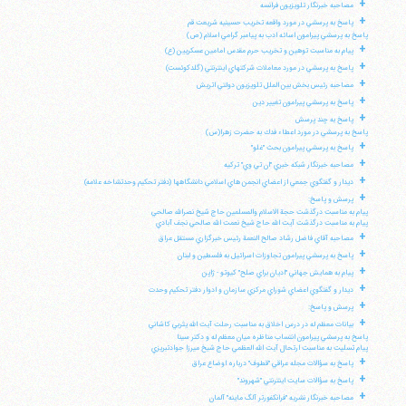
+
مصاحبه خبرنگار تلويزيون فرانسه
+
پاسخ به پرسشي در مورد واقعه تخريب حسينيه شريعت قم
پاسخ به پرسشي پيرامون اسائه ادب به پيامبر گرامي اسلام (ص)
+
پيام به مناسبت توهين و تخريب حرم مقدس امامين عسكريين (ع)
+
پاسخ به پرسشي در مورد معاملات شركتهاي اينترنتي (گلدكوئست)
+
مصاحبه رئيس بخش بين الملل تلويزيون دولتي اتريش
+
پاسخ به پرسشي پيرامون تغيير دين
+
پاسخ به چند پرسش
پاسخ به پرسشي در مورد اعطاء فدك به حضرت زهرا(س)
+
پاسخ به پرسشي پيرامون بحث "غلو"
+
مصاحبه خبرنگار شبكه خبري "ان تي وي" تركيه
+
ديدار و گفتگوي جمعي از اعضاي انجمن هاي اسلامي دانشگاهها (دفتر تحكيم وحدتشاخه علامه)
+
پرسش و پاسخ:
پيام به مناسبت درگذشت حجة الاسلام والمسلمين حاج شيخ نصرالله صالحي
پيام به مناسبت درگذشت آيت الله حاج شيخ نعمت الله صالحي نجف آبادي
+
مصاحبه آقاي فاضل رشاد صالح النعمة رئيس خبرگزاري مستقل عراق
+
پاسخ به پرسشي پيرامون تجاوزات اسرائيل به فلسطين و لبنان
+
پيام به همايش جهاني "اديان براي صلح" كيوتو - ژاپن
+
ديدار و گفتگوي اعضاي شوراي مركزي سازمان و ادوار دفتر تحكيم وحدت
+
پرسش و پاسخ:
+
بيانات معظم له در درس اخلاق به مناسبت رحلت آيت الله يثربي كاشاني
پاسخ به پرسشي پيرامون انتساب مناظره ميان معظم له و دكتر سينا
پيام تسليت به مناسبت ارتحال آيت الله العظمي حاج شيخ ميرزا جوادتبريزي
+
پاسخ به سؤالات مجله عراقي "قطوف" درباره اوضاع عراق
+
پاسخ به سؤالات سايت اينترنتي "شهروند"
+
مصاحبه خبرنگار نشريه "فرانكفورتر آلگ ماينه" آلمان