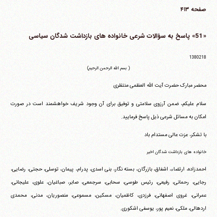
صفحه ۴۱۳
«51» پاسخ به سؤالات شرعی خانواده های بازداشت شدگان سیاسی
1380218
( بسم الله الرحمن الرحیم)
محضر مبارک حضرت آیت الله العظمی منتظری
سلام علیکم، ضمن آرزوی سلامتی و توفیق برای آن وجود شریف خواهشمند است در صورت
امکان به مسائل شرعی ذیل پاسخ فرمایید.
با تشکر، عزت عالی مستدام باد
خانواده های بازداشت شدگان اخیر
احمدزاده، ارتضاء، اشفاق، بازرگان، بسته نگار، بنی اسدی، پدرام، پیمان، توسلی، حجتی، رضایی،
رجایی، رحمانی، رفیعی، رئیس طوسی، سحابی، سرجمعی، صابر، صباغیان، علوی، علیجانی،
عمرانی، غروی اصفهانی، فرزدی، کاظمیان، مسکین، مسموعی، منصوریان، مدنی، محمدی
اردهالی، ملکی، نعیم پور، یوسفی اشکوری.