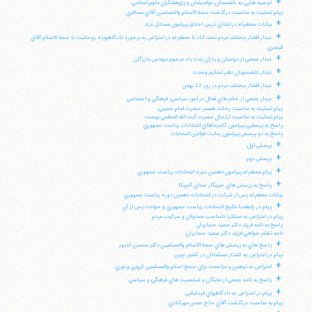
+
توصيه هايي به دانشمندان، نوانديشان و پژوهشگران علوم اسلامي
پيام تسليت به مناسبت درگذشت حجة الاسلام والمسلمين آقاي مسافري
+
بيانات معظم له در ابتداي درس اخلاق پيرامون مسائل غزه
+
ديدار اقشار مختلف مردم نجف آباد با معظم له در اعتراض به برخورد دادگاهويژه روحانيت با حجة الاسلام آقاي
قيصري
+
ديدار جمعي از دوستان و ياران زنده ياد مرحوم مهندس بازرگان
+
ديدار دانشجويان دفتر تحكيم وحدت
+
ديدار اقشار مختلف مردم در روز 22 بهمن
+
ديدار جمعي از خانم هاي فعال در امور سياسي، فرهنگي و اجتماعي
پيام تسليت به مناسبت رحلت همسر حضرت امام خميني؛
پيام تسليت به مناسبت ارتحال حضرت آيت الله العظمي بهجت؛
پاسخ به پرسشي پيرامون كانديداهاي انتخابات رياست جمهوري
پاسخ به دو پرسش پيرامون رعايت قوانين انتخابات
+
پرسش اول:
+
پرسش دوم:
+
پيام معظم له پيرامون دهمين دوره انتخابات رياست جمهوري
+
پاسخ به پرسش هاي خبرنگار صداي آمريكا
بيانات معظم له پس از شركت در انتخابات دهمين دوره رياست جمهوري
+
پيام در رابطه با نتايج انتخابات رياست جمهوري و حوادث پس از آن
پيام در اعتراض به عملكرد نامناسب مسئولان و سركوب مردم
پاسخ به نامه فرزند دكتر سعيد حجاريان
نامه تظلم خواهي فرزند دكتر سعيد حجاريان:
+
پاسخ هاي به پرسش هاي حجة الاسلام والمسلمين دكتر محسن كديور
پيام در اعتراض به كشتار مسلمانان در كشور چين
+
اعتراض به توهين و مزاحمت براي حجج اسلام والمسلمين كروبي و نوري
+
پاسخ به نامه جمعي از نخبگان و شخصيت هاي فرهنگي و سياسي
+
پيام در اعتراض به دادگاههاي فرمايشي
پيام به مناسبت درگذشت آقاي حاج حسن مهرآبادي