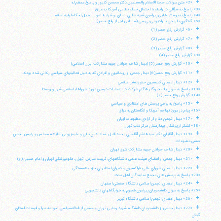
+
«2» متن سؤالات حجة الاسلام والمسلمين دكتر محسن كديور و پاسخ معظم له
«3» پاسخ به سؤالي در رابطه با احتمال حمله نظامي آمريكا به عراق
«4» پاسخ به پرسش هايي پيرامون شبيه سازي انسان، و شرايط لغو يا تبديل احكاماوليه اسلام
«5» گفتگوي تاريخي با راديو بي بي سي (ساعاتي قبل از رفع حصر)
+
«6» گزارش رفع حصر (1)
+
«7» گزارش رفع حصر (2)
+
«8» گزارش رفع حصر (3)
«9» گزارش رفع حصر (4)
+
«10» گزارش رفع حصر (5) (ديدار شاخه جوانان جبهه مشاركت ايران اسلامي)
+
«11» گزارش رفع حصر(6) ديدار جمعي از روحانيون و افرادي كه به دليل فعاليتهاي سياسي زنداني شده بودند.
+
«12» ديدار اعضاي كميسيون حقوق بشر اسلامي
«13» پاسخ به سؤال يك خبرنگار هنگام شركت در انتخابات دومين دوره شوراهاياسلامي شهر و روستا
«14» گزارش رفع حصر (7)
+
«15» پاسخ به برخي پرسش هاي اعتقادي و سياسي
«16» پيام در مورد تهاجم آمريكا و انگلستان به عراق
+
«17» ديدار انجمن دفاع از آزادي مطبوعات ايران
«18» تشكر از پزشكان بيمارستان مركز قلب تهران
+
«19» ديدار آقايان دكتر سيدهاشم آقاجري، احمد قابل، عمادالدين باقي و عليمزروعي نماينده مجلس و رئيس انجمن
صنفي مطبوعات
+
«20» ديدار شاخه جوانان جبهه مشاركت شرق تهران
+
«21» ديدار جمعي از اعضاي هيئت علمي دانشگاههاي: تربيت مدرس، تهران، علومپزشكي تهران و امام حسين (ع)
+
«22» ديدار اعضاي شوراي عالي، فراكسيون و دبيران استانهاي حزب همبستگي
«23» پاسخ به پرسش هاي مجمع نمايندگان اهل سنت
+
«24» ديدار اعضاي انجمن اسلامي دانشگاه صنعتي اصفهان
«25» پاسخ به سؤال دانشجويان پيرامون هجوم به خوابگاههاي دانشجويي
+
«26» ديدار اعضاي انجمن اسلامي دانشگاه تبريز
+
«27» ديدار جمعي از دانشجويان دانشگاه شهيد رجايي تهران و جمعي از فعالانسياسي صومعه سرا و فومنات استان
گيلان