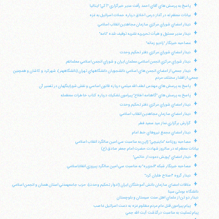
+
پاسخ به پرسش هاي آقاي احمد رأفت مدير خبرگزاري "آكي" ايتاليا
+
بيانات معظم له در آغاز درس اخلاق درباره حملات اسرائيل به غزه
+
ديدار اعضاي شوراي مركزي سازمان مجاهدين انقلاب اسلامي
+
ديدار مدير مسئول و هيأت تحريريه نشريه توقيف شده "نامه"
+
مصاحبه خبرنگار "راديو زمانه"
+
ديدار اعضاي شوراي مركزي دفتر تحكيم وحدت
+
ديدار شوراي مركزي انجمن اسلامي معلمان ايران و شوراي انجمن اسلامي معلمانقم
+
ديدار جمعي از اعضاي انجمن هاي اسلامي دانشجويان دانشگاههاي تهران (دانشگاههنر)، شهركرد و كاشان و همچنين
جمعي از اقشار مختلف مردم
+
پاسخ به پرسش هاي مهندس لطف الله ميثمي درباره قانون اساسي و نقش شوراينگهبان در تفسير آن
+
پاسخ به پرسش هاي "گاهنامه اطلاع" پيرامون تشكيك درباره كتاب خاطرات معظمله
+
ديدار اعضاي شوراي مركزي دفتر تحكيم وحدت
+
ديدار اعضاي سازمان مجاهدين انقلاب اسلامي
+
گزارش برگزاري نماز عيد سعيد فطر
+
ديدار اعضاي مجمع نيروهاي خط امام
+
مصاحبه روزنامه "ماينيچي" ژاپن به مناسبت سي امين سالگرد انقلاب اسلامي
بيانات معظم له در سالروز شهادت حضرت امام جعفر صادق (ع)
+
ديدار اعضاي "پويش دعوت از خاتمي"
+
مصاحبه خبرنگار شبكه "الجزيره" به مناسبت سي امين سالگرد پيروزي انقلاباسلامي
+
ديدار گروه "اصلاح طلبان كرد"
+
ملاقات اعضاي سازمان دانش آموختگان ايران (ادوار تحكيم وحدت)، حزب جامعهمدني استان همدان و انجمن اسلامي
دانشگاه بوعلي سينا
ديدار دو تن از علماي اهل سنت سيستان و بلوچستان
+
پيام پيرامون قتل عام مردم مظلوم غزه به دست اسرائيل غاصب
پيام تسليت به مناسبت درگذشت آيت الله جمي