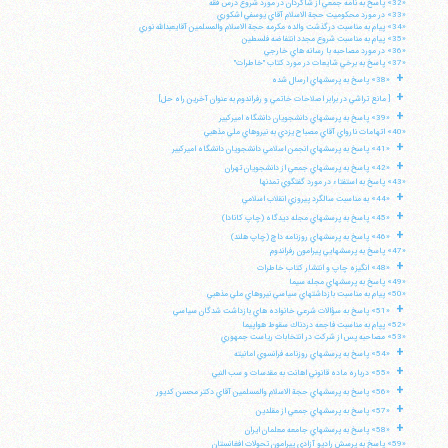
«32» پاسخ به نامه جمعي از شاگردان در مورد شروع درس فقه
«33» در مورد محكوميت حجة الاسلام آقاي يوسفي اشكوري
«34» پيام به مناسبت درگذشت والده مكرمه حجة الاسلام والمسلمين آقايعبدالله نوري
«35» پيام به مناسبت شروع مجدد انتفاضه فلسطين
«36» در مورد مصاحبه با رسانه هاي خارجي
«37» پاسخ به برخي شايعات در مورد كتاب "خاطرات"
+
«38» پاسخ به پرسشهاي ارسال شده
+
[ مانع تراشي در برابر اصلاحات خاتمي و رفراندوم به عنوان آخرين راه حل]
+
«39» پاسخ به پرسشهاي دانشجويان دانشگاه اميركبير
«40» اتهامات نارواي آقاي مصباح يزدي به نيروهاي ملي مذهبي
+
«41» پاسخ به پرسشهاي انجمن اسلامي دانشجويان دانشگاه اميركبير
+
«42» پاسخ به پرسشهاي جمعي از دانشجويان تهران
«43» پاسخ به استفتاء در مورد گفتگوي تمدنها
+
«44» به مناسبت سالگرد پيروزي انقلاب اسلامي
+
«45» پاسخ به پرسشهاي مجله ديدگاه (چاپ كانادا)
+
«46» پاسخ به پرسشهاي روزنامه داچ (چاپ هلند)
«47» پاسخ به پرسشهايي پيرامون رفراندوم
+
«48» انگيزه چاپ و انتشار كتاب خاطرات
«49» پاسخ به پرسشهاي مجله سيما
«50» پيام به مناسبت بازداشتهاي سياسي نيروهاي ملي مذهبي
+
«51» پاسخ به سؤالات شرعي خانواده هاي بازداشت شدگان سياسي
«52» پپام به مناسبت فاجعه دردناك سقوط هواپيما
«53» مصاحبه پس از شركت در انتخابات رياست جمهوري
+
«54» پاسخ به پرسشهاي روزنامه فرانسوي امانيته
+
«55» درباره ماده قانوني اهانت به مقدسات و سب النبي
+
«56» پاسخ به پرسشهاي حجة الاسلام والمسلمين آقاي دكتر محسن كديور
+
«57» پاسخ به پرسشهاي جمعي از مقلدين
+
«58» پاسخ به پرسشهاي جامعه معلمان ايران
«59» پاسخ به پرسش راديو آزادي پيرامون تحولات افغانستان