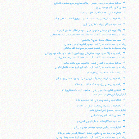
+
بيانات معظم له در ديدار جمعي از علاقه مندان مرحوم مهندس بازرگان
سخنان آقاي دكتر ابراهيم يزدي:
+
ديدار اعضاي انجمن دفاع از حقوق زندانيان
+
پاسخ به پرسش هايي به مناسبت سالروز پيروزي انقلاب اسلامي ايران
+
مصاحبه خبرنگار روزنامه "مانيچي" ژاپن
+
واكنش به فتواي مفتي سعودي مبني بر انهدام اماكن مقدس شيعيان
پيام تسليت به مناسبت درگذشت حجة الاسلام والمسلمين سيد محمود مطلبي
+
مصاحبه خبرنگار سايت خبري "روزآنلاين"
پيام تسليت به مناسبت درگذشت مرحوم آقاي فخرالدين حجازي
پيام تسليت به مناسبت درگذشت همسر مرحوم آيت الله طالقاني
+
پاسخ به سؤالات مهندس مصطفي ايزدي پيرامون خاطرات آيت الله مهدوي كني
پيام تسليت به مناسبت درگذشت آيت الله حاج آقا حسن طباطبايي قمي
+
بيانات معظم له در ابتداي درس اخلاق پيرامون حادثه سامرا
پيام تسليت به مناسبت درگذشت آيت الله حاج شيخ محمد فاضل لنكراني
+
پيام به نشست مطبوعاتي حق صلح
+
پاسخ به پرسش هاي خبرنگار "بي بي سي" در مورد مسائل روز ايران
+
پاسخ به پرسشي پيرامون حكم سنگسار در اسلام
+
گفتگوي آقاي عمادالدين باقي با حضرت آيت الله منتظري (1)
گزارش برگزاري نماز عيد سعيد فطر
+
ديدار اعضاي شوراي مركزي ادوار تحكيم وحدت
+
پاسخ به پرسش هاي سايت خبري "روزآنلاين"
گزارش ديدار مجمع زنان اصلاح طلب
+
سخنان خانم دكتر زهرا شجاعي:
+
مصاحبه خبرنگار هفته نامه ايتاليايي "اسپرسو"
+
گزارش ديدار ياران مرحوم مهندس مهدي بازرگان
+
پاسخ به پرسش هاي خانم درخشش (خبرنگار ايراني مقيم آمريكا)
پيام تسليت به مناسبت درگذشت آيت الله حاج شيخ محمد رضا توسلي