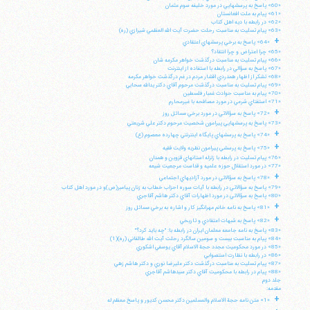
«60» پاسخ به پرسشهايي در مورد خليفه سوم عثمان
«61» پيام به ملت افغانستان
«62» در رابطه با ديه اهل كتاب
«63» پيام تسليت به مناسبت رحلت حضرت آيت الله العظمي شيرازي (ره)
+
«64» پاسخ به برخي پرسشهاي اعتقادي
«65» چرا اعتراض و چرا انتقاد؟
«66» پيام تسليت به مناسبت درگذشت خواهر مكرمه شان
«67» پاسخ به سؤالي در رابطه با استفاده از اينترنت
«68» تشكر از اظهار همدردي اقشار مردم در غم درگذشت خواهر مكرمه
«69» پيام تسليت به مناسبت درگذشت مرحوم آقاي دكتر يدالله سحابي
«70» پيام به مناسبت حوادث غمبار فلسطين
«71» استفتاي شرعي در مورد مصافحه با غيرمحارم
+
«72» پاسخ به سؤالاتي در مورد برخي مسائل روز
«73» پاسخ به پرسشهايي پيرامون شخصيت مرحوم دكتر علي شريعتي
+
«74» پاسخ به پرسشهاي پايگاه اينترنتي چهارده معصوم (ع)
+
«75» پاسخ به پرسشي پيرامون نظريه ولايت فقيه
«76» پيام تسليت در رابطه با زلزله استانهاي قزوين و همدان
«77» در مورد استقلال حوزه علميه و قداست مرجعيت شيعه
+
«78» پاسخ به سؤالاتي در مورد آزاديهاي اجتماعي
«79» پاسخ به سؤالاتي در رابطه با آيات سوره احزاب خطاب به زنان پيامبر(ص)و در مورد اهل كتاب
«80» پاسخ به سؤالاتي در مورد اظهارات آقاي دكتر هاشم آقاجري
+
«81» پاسخ به نامه خانم مهرانگيز كار و اشاره به برخي مسائل روز
+
«82» پاسخ به شبهات اعتقادي و تاريخي
«83» پاسخ به نامه جامعه معلمان ايران در رابطه با: "چه بايد كرد؟"
«84» پيام به مناسبت بيست و سومين سالگرد رحلت آيت الله طالقاني (ره)(1)
«85» در مورد محكوميت مجدد حجة الاسلام آقاي يوسفي اشكوري
«86» در رابطه با نظارت استصوابي
«87» پيام تسليت به مناسبت درگذشت دكتر عليرضا نوري و دكتر هاشم زهي
«88» پيام در رابطه با محكوميت آقاي دكتر سيدهاشم آقاجري
جلد دوم
مقدمه:
+
«1» متن نامه حجة الاسلام والمسلمين دكتر محسن كديور و پاسخ معظم له