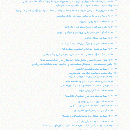
+
«28» ديدار خانواده دانشجويان زنداني و اعضاي انجمن اسلامي دانشجوياندانشگاه علامه طباطبايي
«29» پيام تسليت به مناسبت شهادت آيت الله سيد محمد باقر حكيم
+
«30» مشروح بيانات در سيزدهم رجب 1424 ق سالروز ولادت با سعادت مولااميرالمؤمنين حضرت علي (ع)
+
«31» پاسخ به نامه شاخه جوانان جبهه مشاركت ايران اسلامي
+
«32» مصاحبه نشريه ژاپني "يوميوري"
+
«33» مشروح بيانات در شروع مجدد درس خارج فقه
+
«34» گفتگو با نشريه اسپانيايي "ال پايس" و خبرگزاري "رويترز"
+
«35» مصاحبه خبرنگار كانادايي
+
«36» مصاحبه سردبير و خبرنگار روزنامه "واشنگتن پست"
+
«37» مصاحبه نشريه استراليايي "سيدني مورنينگ هرالد"
+
«38» پاسخ به سؤالات جمعي از فعالان سياسي در مورد زندان و زندانيسياسي
+
«39» ديدار جمعي از اعضاي سازمان دانش آموختگان ايران (ادوار تحكيموحدت)
«40» پاسخ به پرسش يكي از نمايندگان مجلس شوراي اسلامي در مورد مشكلاتساختاري ايران
+
«41» مصاحبه روزنامه انگليسي "گاردين"
«42» پيام تسليت به مناسبت زلزله غمبار شهرستان بم
«43» پاسخ به پرسش خبرگزاري دانشجويان ايران (ايسنا)
+
«44» ديدار و مصاحبه هيئت تحريريه ماهنامه "نامه"
«45» در مورد رد صلاحيت كانديداهاي مجلس شوراي اسلامي
+
«46» مصاحبه خبرگزاري ژاپني "كيودو"
+
«47» مصاحبه هفته نامه خبري اتريشي "ورلاگزگروپ"
+
«48» مصاحبه روزنامه ژاپني "يوميوري"
آیت‌الله منتظری
وب سایت رسمی آیت‌الله منتظری
«49» نامه به فقها و حقوقدانان محترم شوراي نگهبان
ایران
،
قم
،
میدان مصلّی، بلوار شهید محمّد منتظری، كوچه
+
«50» گزارش ديدار سفير كشور آلمان در ايران
شماره ٨
کد پستی: 3713744381
+
«51» مصاحبه خبرنگار روزنامه ايتاليايي "كريره دلايسرا"
+
«52» مصاحبه نشريه دانماركي "پليتيكن"
«53» پاسخ به سؤال خبرگزاري "ايلنا" درباره فلسفه نظارت شوراي نگهبان برانتخابات