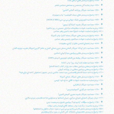
+
«54» پاسخ به پرسش هاي ارسال شده
+
«55» ديدار نمايندگان متحصن و مستعفي مجلس ششم
+
تلفن 37740011-25-98+ تا 14
«56» مصاحبه خبرنگار روزنامه آلماني "اشترن"
+
فکس
37740015-25-98+
«57» پاسخ به پرسش هاي مجله "فلوشيپ" چاپ نيويورك
+
«58» مصاحبه تلويزيوني شبكه جهاني بي بي سي (WORLD BBC)
+
«59» مصاحبه خبرنگار نشريه "شيكاگو تريبون"
«60» پيام به مناسبت شهادت مظلومانه عزاداران حسيني در روز عاشورا
«61» پاسخ به تسليت شهادت شيخ احمد ياسين رهبر حماس
+
«62» پاسخ به پرسش هاي خبرنگار مجله "تايم" چاپ آمريكا
«63» پاسخ به تسليت شهادت عبدالعزيز رنتيسي رهبر حماس
+
«64» ديدار اعضاي انجمن دفاع از آزادي مطبوعات
+
«65» مصاحبه دكتر "ودگ" خبرنگار آلماني بخش غربي صداي آلمان و خانم "گارين"خبرنگار نشريه دويچه آلمان
+
«66» پاسخ به پرسش هايي پيرامون مجازاتهاي اسلامي
+
«67» مصاحبه خبرنگار روابط بين الملل تلويزيون اتريش (ORF)
+
«68» مصاحبه هفته نامه "پيك روز" چاپ كانادا
«69» پاسخ به پرسشي پيرامون مطلب مندرج در كتاب "تتمة الاعلام"
«70» پاسخ به پرسشي پيرامون مطلبي در روزنامه كيهان
«71» پاسخ به نامه حجة الاسلام والمسلمين سيد محمد خاتمي رئيس جمهور تحتعنوان "نامه اي براي فردا"
+
«72» پاسخ به پرسش هاي خبرنگار صداي آمريكا
«73» پيام تسليت به مناسبت شهادت آقاي حاج داود كريمي
+
«74» مصاحبه خبرنگار ايتاليايي
+
«75» مصاحبه خبرگزاري "آسوشيتدپرس"
+
«76» مصاحبه خبرنگار نشريه مصري "الوطن العربي"
«77» ديدار دبيركل، اعضاي شوراي مركزي، دبيران استانها و مسئولين شاخه هايحزب مردم سالاري
+
«78» پاسخ به سؤالات "راديو فردا" پيرامون تشيع و مرجعيت ديني
«79» پيام به مناسبت درگذشت برادر مجاهد آقاي ابوعمار ياسر عرفات
«80» پاسخ به پرسش بخش فارسي راديو بي بي سي در مورد حجاب بانوان و اشتغالآنها
«81» پاسخ به پرسش دانشجويان دانشگاه كلن آلمان در مورد برگزاريرفراندوم