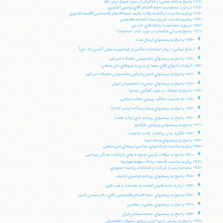
«32» پاسخ به نامه جمعي از شاگردان در مورد شروع درس فقه
«33» در مورد محكوميت حجة الاسلام آقاي يوسفي اشكوري
«34» پيام به مناسبت درگذشت والده مكرمه حجة الاسلام والمسلمين آقايعبدالله نوري
«35» پيام به مناسبت شروع مجدد انتفاضه فلسطين
«36» در مورد مصاحبه با رسانه هاي خارجي
«37» پاسخ به برخي شايعات در مورد كتاب "خاطرات"
+
«38» پاسخ به پرسشهاي ارسال شده
+
[ مانع تراشي در برابر اصلاحات خاتمي و رفراندوم به عنوان آخرين راه حل]
+
«39» پاسخ به پرسشهاي دانشجويان دانشگاه اميركبير
«40» اتهامات نارواي آقاي مصباح يزدي به نيروهاي ملي مذهبي
+
«41» پاسخ به پرسشهاي انجمن اسلامي دانشجويان دانشگاه اميركبير
+
«42» پاسخ به پرسشهاي جمعي از دانشجويان تهران
«43» پاسخ به استفتاء در مورد گفتگوي تمدنها
+
«44» به مناسبت سالگرد پيروزي انقلاب اسلامي
+
«45» پاسخ به پرسشهاي مجله ديدگاه (چاپ كانادا)
+
«46» پاسخ به پرسشهاي روزنامه داچ (چاپ هلند)
«47» پاسخ به پرسشهايي پيرامون رفراندوم
+
«48» انگيزه چاپ و انتشار كتاب خاطرات
«49» پاسخ به پرسشهاي مجله سيما
«50» پيام به مناسبت بازداشتهاي سياسي نيروهاي ملي مذهبي
+
«51» پاسخ به سؤالات شرعي خانواده هاي بازداشت شدگان سياسي
«52» پپام به مناسبت فاجعه دردناك سقوط هواپيما
«53» مصاحبه پس از شركت در انتخابات رياست جمهوري
+
«54» پاسخ به پرسشهاي روزنامه فرانسوي امانيته
+
«55» درباره ماده قانوني اهانت به مقدسات و سب النبي
+
«56» پاسخ به پرسشهاي حجة الاسلام والمسلمين آقاي دكتر محسن كديور
+
«57» پاسخ به پرسشهاي جمعي از مقلدين
+
«58» پاسخ به پرسشهاي جامعه معلمان ايران
«59» پاسخ به پرسش راديو آزادي پيرامون تحولات افغانستان