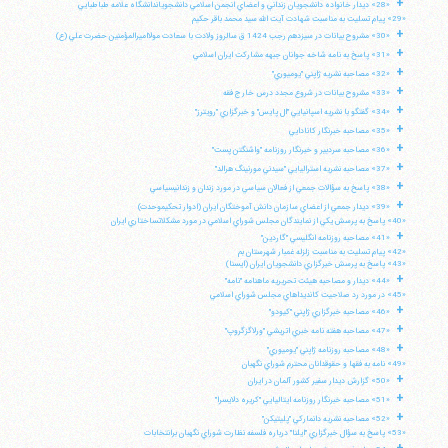
+
«28» ديدار خانواده دانشجويان زنداني و اعضاي انجمن اسلامي دانشجوياندانشگاه علامه طباطبايي
«29» پيام تسليت به مناسبت شهادت آيت الله سيد محمد باقر حكيم
+
«30» مشروح بيانات در سيزدهم رجب 1424 ق سالروز ولادت با سعادت مولااميرالمؤمنين حضرت علي (ع)
+
«31» پاسخ به نامه شاخه جوانان جبهه مشاركت ايران اسلامي
+
«32» مصاحبه نشريه ژاپني "يوميوري"
+
«33» مشروح بيانات در شروع مجدد درس خارج فقه
+
«34» گفتگو با نشريه اسپانيايي "ال پايس" و خبرگزاري "رويترز"
+
«35» مصاحبه خبرنگار كانادايي
+
«36» مصاحبه سردبير و خبرنگار روزنامه "واشنگتن پست"
+
«37» مصاحبه نشريه استراليايي "سيدني مورنينگ هرالد"
+
«38» پاسخ به سؤالات جمعي از فعالان سياسي در مورد زندان و زندانيسياسي
+
«39» ديدار جمعي از اعضاي سازمان دانش آموختگان ايران (ادوار تحكيموحدت)
«40» پاسخ به پرسش يكي از نمايندگان مجلس شوراي اسلامي در مورد مشكلاتساختاري ايران
+
«41» مصاحبه روزنامه انگليسي "گاردين"
«42» پيام تسليت به مناسبت زلزله غمبار شهرستان بم
«43» پاسخ به پرسش خبرگزاري دانشجويان ايران (ايسنا)
+
«44» ديدار و مصاحبه هيئت تحريريه ماهنامه "نامه"
«45» در مورد رد صلاحيت كانديداهاي مجلس شوراي اسلامي
+
«46» مصاحبه خبرگزاري ژاپني "كيودو"
+
«47» مصاحبه هفته نامه خبري اتريشي "ورلاگزگروپ"
+
«48» مصاحبه روزنامه ژاپني "يوميوري"
«49» نامه به فقها و حقوقدانان محترم شوراي نگهبان
+
«50» گزارش ديدار سفير كشور آلمان در ايران
+
آیت‌الله منتظری
«51» مصاحبه خبرنگار روزنامه ايتاليايي "كريره دلايسرا"
وب سایت رسمی آیت‌الله منتظری
+
«52» مصاحبه نشريه دانماركي "پليتيكن"
ایران
،
قم
،
میدان مصلّی، بلوار شهید محمّد منتظری، كوچه
شماره ٨
کد پستی: 3713744381
«53» پاسخ به سؤال خبرگزاري "ايلنا" درباره فلسفه نظارت شوراي نگهبان برانتخابات