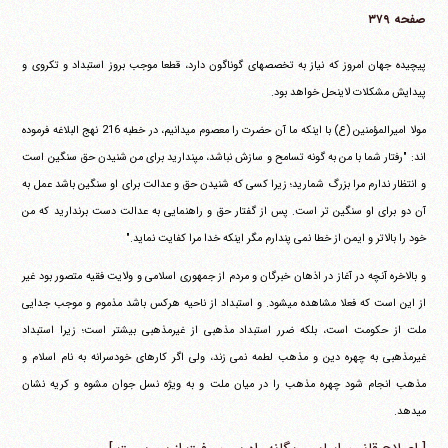
صفحه ۳۷۹
پیچیده جهان امروز که نیاز به تخصصهای گوناگون دارد، قطعا موجب بروز استبداد و تکروی و
پیدایش مشکلات لاینحل خواهد بود.
مولا امیرالمؤمنین (ع) با اینکه ما آن حضرت را معصوم می‎دانیم، در خطبه 216 نهج البلاغه فرموده
اند: "رفتار شما با من به گونه تسامح و سازش نباشد، مپندارید برای من شنیدن حق سنگین است
و انتظار ندارم مرا بزرگ شمارید؛ زیرا کسی که شنیدن حق و عدالت برای او سنگین باشد عمل به
آن دو برای او سنگین تر است. پس از گفتار حق و راهنمایی به عدالت دست برندارید که من
خود را بالاتر و ایمن از خطا نمی پندارم مگر اینکه خدا مرا کفایت نماید."
و بالاخره آنچه در آغاز در اذهان خبرگان و مردم از جمهوری اسلامی و ولایت فقیه متصور بود غیر
از این است که فعلا مشاهده می‎شود. و استبداد از ناحیه هرکس باشد مذموم و موجب جدایی
ملت از حکومت است، بلکه ضرر استبداد مذهبی از غیرمذهبی بیشتر است؛ زیرا استبداد
غیرمذهبی به چهره دین و مذهب لطمه نمی زند، ولی اگر کارهای خودسرانه به نام اسلام و
مذهب انجام شود چهره مذهب را در میان ملت و به ویژه نسل جوان مشوه و کریه نشان
می‎دهد.