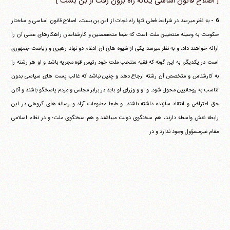
[ اصلاح قانون اساسی یگانه راه برون رفت از بن بست ]
6 -
به نظر می‎رسد در شرایط فعلی تنها راه نجات از این بن بست، اصلاح قانون اساسی و ساختار
حکومت به وسیله منتخبین ملت است که طبعا متخصصین و کارشناسان راهکارهای عملی آن را
ارائه خواهند داد، و به نظر می‎رسد یکی از شیوه های آن ادغام دو نهاد رهبری و ریاست جمهوری
است در یکدیگر، به این گونه که فقیه منتخب ملت خود رئیس قوه مجریه باشد و او هر رشته را
به کارشناس و متخصص آن رشته ارجاع دهد و چنین نباشد که غالب پست های سیاسی بدون
تناسب به روحانیین محول شود. و او و وزرای او باید در برابر مجلس و مردم پاسخگو باشند و آنان
حق اعتراض و انتقاد سازنده داشته باشند. و طبعا مطبوعات آزاد و رسانه های گروهی در این
رابطه نقش واسطه دارند، هم سخنگوی دولت می‎باشند و هم سخنگوی ملت؛ و در نظام اسلامی
مقام غیرمسؤول وجود ندارد و در