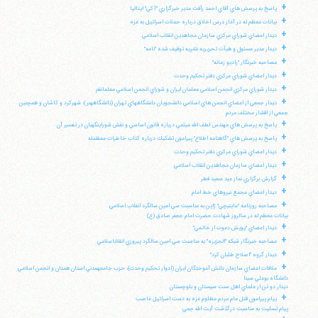
+
پاسخ به پرسش هاي آقاي احمد رأفت مدير خبرگزاري "آكي" ايتاليا
+
بيانات معظم له در آغاز درس اخلاق درباره حملات اسرائيل به غزه
+
ديدار اعضاي شوراي مركزي سازمان مجاهدين انقلاب اسلامي
+
ديدار مدير مسئول و هيأت تحريريه نشريه توقيف شده "نامه"
+
مصاحبه خبرنگار "راديو زمانه"
+
ديدار اعضاي شوراي مركزي دفتر تحكيم وحدت
+
ديدار شوراي مركزي انجمن اسلامي معلمان ايران و شوراي انجمن اسلامي معلمانقم
+
ديدار جمعي از اعضاي انجمن هاي اسلامي دانشجويان دانشگاههاي تهران (دانشگاههنر)، شهركرد و كاشان و همچنين
جمعي از اقشار مختلف مردم
+
پاسخ به پرسش هاي مهندس لطف الله ميثمي درباره قانون اساسي و نقش شوراينگهبان در تفسير آن
+
پاسخ به پرسش هاي "گاهنامه اطلاع" پيرامون تشكيك درباره كتاب خاطرات معظمله
+
ديدار اعضاي شوراي مركزي دفتر تحكيم وحدت
+
ديدار اعضاي سازمان مجاهدين انقلاب اسلامي
+
گزارش برگزاري نماز عيد سعيد فطر
+
ديدار اعضاي مجمع نيروهاي خط امام
+
مصاحبه روزنامه "ماينيچي" ژاپن به مناسبت سي امين سالگرد انقلاب اسلامي
بيانات معظم له در سالروز شهادت حضرت امام جعفر صادق (ع)
+
ديدار اعضاي "پويش دعوت از خاتمي"
+
مصاحبه خبرنگار شبكه "الجزيره" به مناسبت سي امين سالگرد پيروزي انقلاباسلامي
+
ديدار گروه "اصلاح طلبان كرد"
+
ملاقات اعضاي سازمان دانش آموختگان ايران (ادوار تحكيم وحدت)، حزب جامعهمدني استان همدان و انجمن اسلامي
دانشگاه بوعلي سينا
ديدار دو تن از علماي اهل سنت سيستان و بلوچستان
+
پيام پيرامون قتل عام مردم مظلوم غزه به دست اسرائيل غاصب
پيام تسليت به مناسبت درگذشت آيت الله جمي