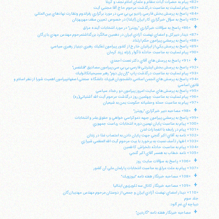
«82» پيام به حضرات آيات عظام و علماي اعلام نجف و كربلا
«83» پيام تسليت به مناسبت درگذشت مرحوم حاج آقا مجتبي آيت
«84» پاسخ به پرسش بخش فارسي راديو بي بي سي در مورد برگزاري رفراندوم ونظارت نهادهاي بين المللي
«85» پاسخ به سؤال خبرگزاري كار ايران (ايلنا) در خصوص تعيين سقف مهريهزنان
+
«86» پاسخ به سؤالات خبرگزاري "رويترز" در مورد انتخابات آينده عراق
«87» ديدار دبيركل و اعضاي نهضت آزادي ايران در دهمين سالگرد بزرگداشتمرحوم مهندس مهدي بازرگان
«88» پاسخ به پرسشي پيرامون حكم ارتداد
«89» پاسخ به پرسش يكي از ايرانيان خارج از كشور پيرامون تفكيك رهبري دينياز رهبري سياسي
«90» پيام تسليت به مناسبت حادثه ناگوار زلزله زرند كرمان
+
«91» پاسخ به پرسش هاي آقاي دكتر نعمت احمدي
«92» پاسخ به پرسش بخش اينترنتي فارسي بي بي سي پيرامون مصاديق "قتلنفس"
«93» پيام تسليت به مناسبت درگذشت پاپ "ژان پل دوم" رهبر مسيحيانكاتوليك
«94» پاسخ به پرسش هاي انجمن اسلامي دانشجويان فيزيك دانشگاه صنعتي اصفهانپيرامون اهميت شورا از نظر اسلام و
قانون اساسي
«95» پاسخ به پرسش هاي سايت امروز پيرامون دو رخداد سياسي
«96» پيام تسليت به مناسبت چهلمين روز درگذشت مرحوم آيت الله آشتياني(ره)
«97» پيام به مناسبت حمله وحشيانه حكومت يمن به شيعيان
+
«98» مصاحبه دبير خبرگزاري "رويترز"
«99» پاسخ به پرسشي پيرامون جبهه دموكراسي خواهي و حقوق بشر و انتخابات
«100» پيام به مناسبت پايان نهمين دوره انتخابات رياست جمهوري
«101» پيام در رابطه با انفجارات لندن
«102» نامه به آقاي اكبر گنجي جهت پايان دادن به اعتصاب غذا در زندان
«103» اظهار تأسف نسبت به برخورد با بيت مرحوم آيت الله العظمي شيرازي
«104» پيام به مناسبت حادثه دلخراش كاظمين
«105» نامه خطاب به همسر آقاي اكبر گنجي
+
«106» پاسخ به سؤالات سايت روز
«107» پيام به ملت عراق به مناسبت انتخابات پارلمان ملي آن كشور
+
«108» مصاحبه خبرنگار هفته نامه "نيوزويك"
+
«109» مصاحبه خبرنگار كانال سه تلويزيون ايتاليا
«110» ديدار اعضاي نهضت آزادي ايران و جمعي از دوستان مرحوم مهندس مهديبازرگان
جلد سوم
ديباچه اي غم آلود:
+
مصاحبه خبرنگار هفته نامه "گاردين"