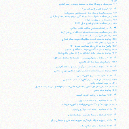
ديباچه:
«1» پيام معظم له پس از حمله به حسينيه و بيت، و حصر ايشان
+
«2» "ولايت فقيه و قانون اساسي"
«3» پيام به مناسبت رحلت آيت الله محمدتقي جعفري (ره)
«4» پيام به مناسبت شهادت مظلومانه آقاي فروهر و همسر محترمه ايشان
«5» توصيه هايي به روزنامه خرداد
«6» پيام به مناسبت قتلهاي فجيع سال 1377
+
«7» در آستانه بيستمين سالگرد انقلاب اسلامي
«8» پيام به مناسبت رحلت مظلومانه آيت الله آذري قمي (ره)
«9» در باب تزاحم (دين، مدارا و خشونت)
«10» پيام به مناسبت شهادت مظلومانه سپهبد صياد شيرازي
«11» پيرامون نظارت استصوابي
«12» پاسخ به نامه آقاي دكتر عبدالكريم سروش (1)
«13» پيام به مناسبت شكستن حرمت دانشگاه و دانشجو
«14» پپام به مناسبت رحلت آيت الله حاج آقا مهدي حائري (ره)
+
«15» پاسخ به پرسشهايي پيرامون "خشونت يا تسامح و تساهل"
«16» خاطراتي در مورد آيت الله طالقاني
+
«17» پاسخ به سؤالات كتبي خبرگزاري رويتر و روزنامه گاردين
«18» پيام به مناسبت انتخابات ششمين دوره مجلس شوراي اسلامي
+
«19» "حكومت مردمي و قانون اساسي"
«20» پيام تلفني در رابطه با ترور آقاي دكتر سعيد حجاريان
«21» در مورد خشونت و ترور
«22» در خصوص منع حق تحقيق و تفحص مجلس نسبت به نهادهاي مربوط به مقامرهبري
«24» پيام به مردم جهان
+
«25» مصاحبه با روزنامه الشرق الاوسط
+
«26» مصاحبه با جامعه معلمان ايران
«27» در مورد مسكوت گذاشتن طرح اصلاح قانون مطبوعات
+
«28» مصاحبه با هفته نامه اسپانيايي تيمپو
+
«29» در رابطه با مجمع تشخيص مصلحت نظام
+
«30» پاسخ به سؤالات فرهنگي و هنري جامعه هنري و سينمايي ايران
+
«31» مصاحبه با راديو صداي ايران