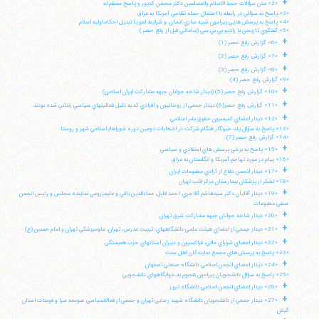
+
«2» متن سؤالات حجة الاسلام والمسلمين دكتر محسن كديور و پاسخ معظم له
«3» پاسخ به سؤالي در رابطه با احتمال حمله نظامي آمريكا به عراق
«4» پاسخ به پرسش هايي پيرامون شبيه سازي انسان، و شرايط لغو يا تبديل احكاماوليه اسلام
«5» گفتگوي تاريخي با راديو بي بي سي (ساعاتي قبل از رفع حصر)
+
«6» گزارش رفع حصر (1)
+
«7» گزارش رفع حصر (2)
+
«8» گزارش رفع حصر (3)
«9» گزارش رفع حصر (4)
+
«10» گزارش رفع حصر (5) (ديدار شاخه جوانان جبهه مشاركت ايران اسلامي)
+
«11» گزارش رفع حصر(6) ديدار جمعي از روحانيون و افرادي كه به دليل فعاليتهاي سياسي زنداني شده بودند.
+
«12» ديدار اعضاي كميسيون حقوق بشر اسلامي
«13» پاسخ به سؤال يك خبرنگار هنگام شركت در انتخابات دومين دوره شوراهاياسلامي شهر و روستا
«14» گزارش رفع حصر (7)
+
«15» پاسخ به برخي پرسش هاي اعتقادي و سياسي
«16» پيام در مورد تهاجم آمريكا و انگلستان به عراق
+
«17» ديدار انجمن دفاع از آزادي مطبوعات ايران
«18» تشكر از پزشكان بيمارستان مركز قلب تهران
+
«19» ديدار آقايان دكتر سيدهاشم آقاجري، احمد قابل، عمادالدين باقي و عليمزروعي نماينده مجلس و رئيس انجمن
صنفي مطبوعات
+
«20» ديدار شاخه جوانان جبهه مشاركت شرق تهران
+
«21» ديدار جمعي از اعضاي هيئت علمي دانشگاههاي: تربيت مدرس، تهران، علومپزشكي تهران و امام حسين (ع)
+
«22» ديدار اعضاي شوراي عالي، فراكسيون و دبيران استانهاي حزب همبستگي
«23» پاسخ به پرسش هاي مجمع نمايندگان اهل سنت
+
«24» ديدار اعضاي انجمن اسلامي دانشگاه صنعتي اصفهان
«25» پاسخ به سؤال دانشجويان پيرامون هجوم به خوابگاههاي دانشجويي
+
«26» ديدار اعضاي انجمن اسلامي دانشگاه تبريز
+
«27» ديدار جمعي از دانشجويان دانشگاه شهيد رجايي تهران و جمعي از فعالانسياسي صومعه سرا و فومنات استان
گيلان