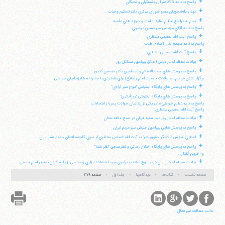
+
پاسخ به نامه 293 نفر از روشنفكران و نخبگان
+
ديدار دانشجويان عضو شوراي مركزي دفتر تحكيم وحدت
+
پيام به مراجع عظام تقليد، علماء و حوزه هاي علميه
پاسخ به نامه آقاي مهندس ميرحسين موسوي
+
پاسخ آيت الله العظمي منتظري:
پاسخ به نامه مجمع زنان اصلاح طلب
+
پاسخ آيت الله العظمي منتظري:
+
بيانات معظم له در درس اخلاق پيرامون مسائل روز
+
پاسخ به پرسش هاي حجة الاسلام والمسلمين دكتر محسن كديور
برگزار نشدن مراسم عيد ولادت حضرت امام رضا(ع) براي همدردي با خانواده هايزندانيان سياسي
+
پاسخ به پرسش هاي پايگاه اينترنتي "موج سبز آزادي"
+
پاسخ به پرسش هاي پايگاه اينترنتي "روزآنلاين"
پاسخ به نامه تظلم خواهي مادر يكي از زندانيان حوادث پس از انتخابات
پاسخ آيت الله العظمي منتظري:
+
بيانات معظم له در روز عيد سعيد قربان در جمع علاقه مندان
+
پاسخ به پرسش هايي پيرامون جنبش سبز مردم ايران
+
اعطاي تنديس "تلاشگر حقوق بشر" به آيت الله العظمي منتظري از سوي كانونمدافعان حقوق بشر ايران
+
پاسخ به پرسش هاي پايگاه اطلاع رساني و نظرسنجي "نظر شما"
و آخرين گفتار...
+
بيانات معظم له در پايان درس نهج البلاغه پيرامون سوء استفاده ابزاري وسياسي از پاره كردن تصوير امام خميني
صفحه نخست
کتاب‌ها
دیدگاهها
جلد اول
صفحه ۳۷۹
حالت مطالعه غیر فعال