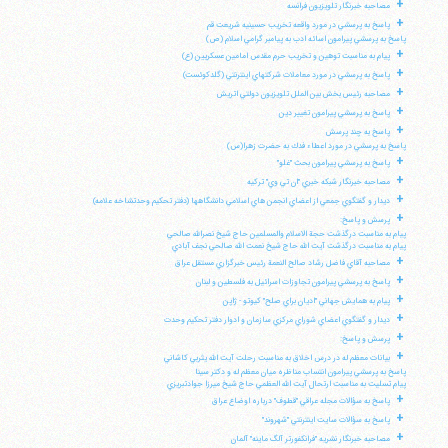
+
مصاحبه خبرنگار تلويزيون فرانسه
+
پاسخ به پرسشي در مورد واقعه تخريب حسينيه شريعت قم
پاسخ به پرسشي پيرامون اسائه ادب به پيامبر گرامي اسلام (ص)
+
پيام به مناسبت توهين و تخريب حرم مقدس امامين عسكريين (ع)
+
پاسخ به پرسشي در مورد معاملات شركتهاي اينترنتي (گلدكوئست)
+
مصاحبه رئيس بخش بين الملل تلويزيون دولتي اتريش
+
پاسخ به پرسشي پيرامون تغيير دين
+
پاسخ به چند پرسش
پاسخ به پرسشي در مورد اعطاء فدك به حضرت زهرا(س)
+
پاسخ به پرسشي پيرامون بحث "غلو"
+
مصاحبه خبرنگار شبكه خبري "ان تي وي" تركيه
+
ديدار و گفتگوي جمعي از اعضاي انجمن هاي اسلامي دانشگاهها (دفتر تحكيم وحدتشاخه علامه)
+
پرسش و پاسخ:
پيام به مناسبت درگذشت حجة الاسلام والمسلمين حاج شيخ نصرالله صالحي
پيام به مناسبت درگذشت آيت الله حاج شيخ نعمت الله صالحي نجف آبادي
+
مصاحبه آقاي فاضل رشاد صالح النعمة رئيس خبرگزاري مستقل عراق
+
پاسخ به پرسشي پيرامون تجاوزات اسرائيل به فلسطين و لبنان
+
پيام به همايش جهاني "اديان براي صلح" كيوتو - ژاپن
+
ديدار و گفتگوي اعضاي شوراي مركزي سازمان و ادوار دفتر تحكيم وحدت
+
پرسش و پاسخ:
+
بيانات معظم له در درس اخلاق به مناسبت رحلت آيت الله يثربي كاشاني
پاسخ به پرسشي پيرامون انتساب مناظره ميان معظم له و دكتر سينا
پيام تسليت به مناسبت ارتحال آيت الله العظمي حاج شيخ ميرزا جوادتبريزي
+
پاسخ به سؤالات مجله عراقي "قطوف" درباره اوضاع عراق
+
پاسخ به سؤالات سايت اينترنتي "شهروند"
+
مصاحبه خبرنگار نشريه "فرانكفورتر آلگ ماينه" آلمان