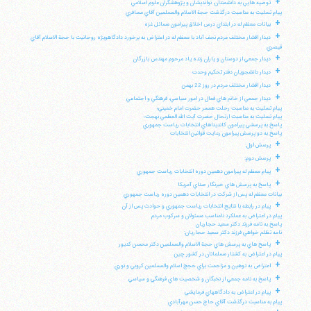
+
توصيه هايي به دانشمندان، نوانديشان و پژوهشگران علوم اسلامي
پيام تسليت به مناسبت درگذشت حجة الاسلام والمسلمين آقاي مسافري
+
بيانات معظم له در ابتداي درس اخلاق پيرامون مسائل غزه
+
ديدار اقشار مختلف مردم نجف آباد با معظم له در اعتراض به برخورد دادگاهويژه روحانيت با حجة الاسلام آقاي
قيصري
+
ديدار جمعي از دوستان و ياران زنده ياد مرحوم مهندس بازرگان
+
ديدار دانشجويان دفتر تحكيم وحدت
+
ديدار اقشار مختلف مردم در روز 22 بهمن
+
ديدار جمعي از خانم هاي فعال در امور سياسي، فرهنگي و اجتماعي
پيام تسليت به مناسبت رحلت همسر حضرت امام خميني؛
پيام تسليت به مناسبت ارتحال حضرت آيت الله العظمي بهجت؛
پاسخ به پرسشي پيرامون كانديداهاي انتخابات رياست جمهوري
پاسخ به دو پرسش پيرامون رعايت قوانين انتخابات
+
پرسش اول:
+
پرسش دوم:
+
پيام معظم له پيرامون دهمين دوره انتخابات رياست جمهوري
+
پاسخ به پرسش هاي خبرنگار صداي آمريكا
بيانات معظم له پس از شركت در انتخابات دهمين دوره رياست جمهوري
+
پيام در رابطه با نتايج انتخابات رياست جمهوري و حوادث پس از آن
پيام در اعتراض به عملكرد نامناسب مسئولان و سركوب مردم
پاسخ به نامه فرزند دكتر سعيد حجاريان
نامه تظلم خواهي فرزند دكتر سعيد حجاريان:
+
پاسخ هاي به پرسش هاي حجة الاسلام والمسلمين دكتر محسن كديور
پيام در اعتراض به كشتار مسلمانان در كشور چين
+
اعتراض به توهين و مزاحمت براي حجج اسلام والمسلمين كروبي و نوري
+
پاسخ به نامه جمعي از نخبگان و شخصيت هاي فرهنگي و سياسي
+
پيام در اعتراض به دادگاههاي فرمايشي
پيام به مناسبت درگذشت آقاي حاج حسن مهرآبادي