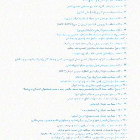
+
«54» پاسخ به پرسش هاي ارسال شده
+
«55» ديدار نمايندگان متحصن و مستعفي مجلس ششم
+
«56» مصاحبه خبرنگار روزنامه آلماني "اشترن"
+
«57» پاسخ به پرسش هاي مجله "فلوشيپ" چاپ نيويورك
+
«58» مصاحبه تلويزيوني شبكه جهاني بي بي سي (WORLD BBC)
تلفن 37740011-25-98+ تا 14
+
«59» مصاحبه خبرنگار نشريه "شيكاگو تريبون"
فکس
37740015-25-98+
«60» پيام به مناسبت شهادت مظلومانه عزاداران حسيني در روز عاشورا
«61» پاسخ به تسليت شهادت شيخ احمد ياسين رهبر حماس
+
«62» پاسخ به پرسش هاي خبرنگار مجله "تايم" چاپ آمريكا
«63» پاسخ به تسليت شهادت عبدالعزيز رنتيسي رهبر حماس
+
«64» ديدار اعضاي انجمن دفاع از آزادي مطبوعات
+
«65» مصاحبه دكتر "ودگ" خبرنگار آلماني بخش غربي صداي آلمان و خانم "گارين"خبرنگار نشريه دويچه آلمان
+
«66» پاسخ به پرسش هايي پيرامون مجازاتهاي اسلامي
+
«67» مصاحبه خبرنگار روابط بين الملل تلويزيون اتريش (ORF)
+
«68» مصاحبه هفته نامه "پيك روز" چاپ كانادا
«69» پاسخ به پرسشي پيرامون مطلب مندرج در كتاب "تتمة الاعلام"
«70» پاسخ به پرسشي پيرامون مطلبي در روزنامه كيهان
«71» پاسخ به نامه حجة الاسلام والمسلمين سيد محمد خاتمي رئيس جمهور تحتعنوان "نامه اي براي فردا"
+
«72» پاسخ به پرسش هاي خبرنگار صداي آمريكا
«73» پيام تسليت به مناسبت شهادت آقاي حاج داود كريمي
+
«74» مصاحبه خبرنگار ايتاليايي
+
«75» مصاحبه خبرگزاري "آسوشيتدپرس"
+
«76» مصاحبه خبرنگار نشريه مصري "الوطن العربي"
«77» ديدار دبيركل، اعضاي شوراي مركزي، دبيران استانها و مسئولين شاخه هايحزب مردم سالاري
+
«78» پاسخ به سؤالات "راديو فردا" پيرامون تشيع و مرجعيت ديني
«79» پيام به مناسبت درگذشت برادر مجاهد آقاي ابوعمار ياسر عرفات
«80» پاسخ به پرسش بخش فارسي راديو بي بي سي در مورد حجاب بانوان و اشتغالآنها
«81» پاسخ به پرسش دانشجويان دانشگاه كلن آلمان در مورد برگزاريرفراندوم