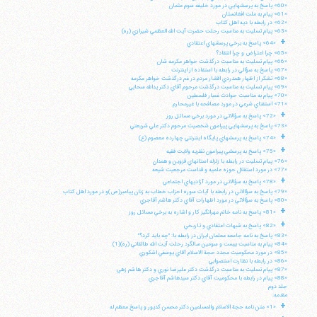
«60» پاسخ به پرسشهايي در مورد خليفه سوم عثمان
«61» پيام به ملت افغانستان
«62» در رابطه با ديه اهل كتاب
«63» پيام تسليت به مناسبت رحلت حضرت آيت الله العظمي شيرازي (ره)
+
«64» پاسخ به برخي پرسشهاي اعتقادي
«65» چرا اعتراض و چرا انتقاد؟
«66» پيام تسليت به مناسبت درگذشت خواهر مكرمه شان
«67» پاسخ به سؤالي در رابطه با استفاده از اينترنت
«68» تشكر از اظهار همدردي اقشار مردم در غم درگذشت خواهر مكرمه
«69» پيام تسليت به مناسبت درگذشت مرحوم آقاي دكتر يدالله سحابي
«70» پيام به مناسبت حوادث غمبار فلسطين
«71» استفتاي شرعي در مورد مصافحه با غيرمحارم
+
«72» پاسخ به سؤالاتي در مورد برخي مسائل روز
«73» پاسخ به پرسشهايي پيرامون شخصيت مرحوم دكتر علي شريعتي
+
«74» پاسخ به پرسشهاي پايگاه اينترنتي چهارده معصوم (ع)
+
«75» پاسخ به پرسشي پيرامون نظريه ولايت فقيه
«76» پيام تسليت در رابطه با زلزله استانهاي قزوين و همدان
«77» در مورد استقلال حوزه علميه و قداست مرجعيت شيعه
+
«78» پاسخ به سؤالاتي در مورد آزاديهاي اجتماعي
«79» پاسخ به سؤالاتي در رابطه با آيات سوره احزاب خطاب به زنان پيامبر(ص)و در مورد اهل كتاب
«80» پاسخ به سؤالاتي در مورد اظهارات آقاي دكتر هاشم آقاجري
+
«81» پاسخ به نامه خانم مهرانگيز كار و اشاره به برخي مسائل روز
+
«82» پاسخ به شبهات اعتقادي و تاريخي
«83» پاسخ به نامه جامعه معلمان ايران در رابطه با: "چه بايد كرد؟"
«84» پيام به مناسبت بيست و سومين سالگرد رحلت آيت الله طالقاني (ره)(1)
«85» در مورد محكوميت مجدد حجة الاسلام آقاي يوسفي اشكوري
«86» در رابطه با نظارت استصوابي
«87» پيام تسليت به مناسبت درگذشت دكتر عليرضا نوري و دكتر هاشم زهي
«88» پيام در رابطه با محكوميت آقاي دكتر سيدهاشم آقاجري
جلد دوم
مقدمه:
+
«1» متن نامه حجة الاسلام والمسلمين دكتر محسن كديور و پاسخ معظم له