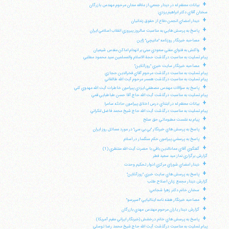
+
بيانات معظم له در ديدار جمعي از علاقه مندان مرحوم مهندس بازرگان
سخنان آقاي دكتر ابراهيم يزدي:
+
ديدار اعضاي انجمن دفاع از حقوق زندانيان
+
پاسخ به پرسش هايي به مناسبت سالروز پيروزي انقلاب اسلامي ايران
+
مصاحبه خبرنگار روزنامه "مانيچي" ژاپن
+
واكنش به فتواي مفتي سعودي مبني بر انهدام اماكن مقدس شيعيان
پيام تسليت به مناسبت درگذشت حجة الاسلام والمسلمين سيد محمود مطلبي
+
مصاحبه خبرنگار سايت خبري "روزآنلاين"
پيام تسليت به مناسبت درگذشت مرحوم آقاي فخرالدين حجازي
پيام تسليت به مناسبت درگذشت همسر مرحوم آيت الله طالقاني
+
پاسخ به سؤالات مهندس مصطفي ايزدي پيرامون خاطرات آيت الله مهدوي كني
پيام تسليت به مناسبت درگذشت آيت الله حاج آقا حسن طباطبايي قمي
+
بيانات معظم له در ابتداي درس اخلاق پيرامون حادثه سامرا
پيام تسليت به مناسبت درگذشت آيت الله حاج شيخ محمد فاضل لنكراني
+
پيام به نشست مطبوعاتي حق صلح
+
پاسخ به پرسش هاي خبرنگار "بي بي سي" در مورد مسائل روز ايران
+
پاسخ به پرسشي پيرامون حكم سنگسار در اسلام
+
گفتگوي آقاي عمادالدين باقي با حضرت آيت الله منتظري (1)
گزارش برگزاري نماز عيد سعيد فطر
+
ديدار اعضاي شوراي مركزي ادوار تحكيم وحدت
+
پاسخ به پرسش هاي سايت خبري "روزآنلاين"
گزارش ديدار مجمع زنان اصلاح طلب
+
سخنان خانم دكتر زهرا شجاعي:
+
مصاحبه خبرنگار هفته نامه ايتاليايي "اسپرسو"
+
گزارش ديدار ياران مرحوم مهندس مهدي بازرگان
+
پاسخ به پرسش هاي خانم درخشش (خبرنگار ايراني مقيم آمريكا)
پيام تسليت به مناسبت درگذشت آيت الله حاج شيخ محمد رضا توسلي