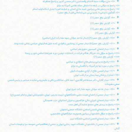
+
«2» متن سؤالات حجة الاسلام والمسلمين دكتر محسن كديور و پاسخ معظم له
«3» پاسخ به سؤالي در رابطه با احتمال حمله نظامي آمريكا به عراق
«4» پاسخ به پرسش هايي پيرامون شبيه سازي انسان، و شرايط لغو يا تبديل احكاماوليه اسلام
«5» گفتگوي تاريخي با راديو بي بي سي (ساعاتي قبل از رفع حصر)
+
«6» گزارش رفع حصر (1)
+
«7» گزارش رفع حصر (2)
+
«8» گزارش رفع حصر (3)
«9» گزارش رفع حصر (4)
+
«10» گزارش رفع حصر (5) (ديدار شاخه جوانان جبهه مشاركت ايران اسلامي)
+
«11» گزارش رفع حصر(6) ديدار جمعي از روحانيون و افرادي كه به دليل فعاليتهاي سياسي زنداني شده بودند.
+
«12» ديدار اعضاي كميسيون حقوق بشر اسلامي
«13» پاسخ به سؤال يك خبرنگار هنگام شركت در انتخابات دومين دوره شوراهاياسلامي شهر و روستا
«14» گزارش رفع حصر (7)
+
«15» پاسخ به برخي پرسش هاي اعتقادي و سياسي
«16» پيام در مورد تهاجم آمريكا و انگلستان به عراق
+
«17» ديدار انجمن دفاع از آزادي مطبوعات ايران
«18» تشكر از پزشكان بيمارستان مركز قلب تهران
+
«19» ديدار آقايان دكتر سيدهاشم آقاجري، احمد قابل، عمادالدين باقي و عليمزروعي نماينده مجلس و رئيس انجمن
صنفي مطبوعات
+
«20» ديدار شاخه جوانان جبهه مشاركت شرق تهران
+
«21» ديدار جمعي از اعضاي هيئت علمي دانشگاههاي: تربيت مدرس، تهران، علومپزشكي تهران و امام حسين (ع)
+
«22» ديدار اعضاي شوراي عالي، فراكسيون و دبيران استانهاي حزب همبستگي
«23» پاسخ به پرسش هاي مجمع نمايندگان اهل سنت
+
«24» ديدار اعضاي انجمن اسلامي دانشگاه صنعتي اصفهان
«25» پاسخ به سؤال دانشجويان پيرامون هجوم به خوابگاههاي دانشجويي
+
«26» ديدار اعضاي انجمن اسلامي دانشگاه تبريز
+
«27» ديدار جمعي از دانشجويان دانشگاه شهيد رجايي تهران و جمعي از فعالانسياسي صومعه سرا و فومنات استان
گيلان