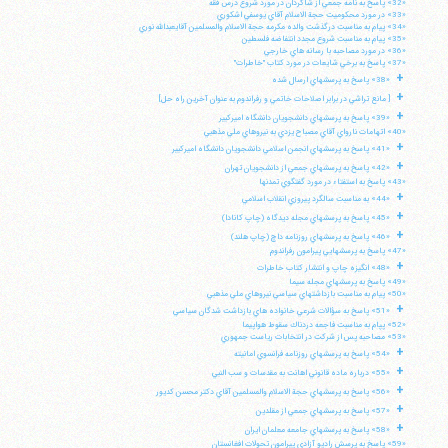
«32» پاسخ به نامه جمعي از شاگردان در مورد شروع درس فقه
«33» در مورد محكوميت حجة الاسلام آقاي يوسفي اشكوري
«34» پيام به مناسبت درگذشت والده مكرمه حجة الاسلام والمسلمين آقايعبدالله نوري
«35» پيام به مناسبت شروع مجدد انتفاضه فلسطين
«36» در مورد مصاحبه با رسانه هاي خارجي
«37» پاسخ به برخي شايعات در مورد كتاب "خاطرات"
+
«38» پاسخ به پرسشهاي ارسال شده
+
[ مانع تراشي در برابر اصلاحات خاتمي و رفراندوم به عنوان آخرين راه حل]
+
«39» پاسخ به پرسشهاي دانشجويان دانشگاه اميركبير
«40» اتهامات نارواي آقاي مصباح يزدي به نيروهاي ملي مذهبي
+
«41» پاسخ به پرسشهاي انجمن اسلامي دانشجويان دانشگاه اميركبير
+
«42» پاسخ به پرسشهاي جمعي از دانشجويان تهران
«43» پاسخ به استفتاء در مورد گفتگوي تمدنها
+
«44» به مناسبت سالگرد پيروزي انقلاب اسلامي
+
«45» پاسخ به پرسشهاي مجله ديدگاه (چاپ كانادا)
+
«46» پاسخ به پرسشهاي روزنامه داچ (چاپ هلند)
«47» پاسخ به پرسشهايي پيرامون رفراندوم
+
«48» انگيزه چاپ و انتشار كتاب خاطرات
«49» پاسخ به پرسشهاي مجله سيما
«50» پيام به مناسبت بازداشتهاي سياسي نيروهاي ملي مذهبي
+
«51» پاسخ به سؤالات شرعي خانواده هاي بازداشت شدگان سياسي
«52» پپام به مناسبت فاجعه دردناك سقوط هواپيما
«53» مصاحبه پس از شركت در انتخابات رياست جمهوري
+
«54» پاسخ به پرسشهاي روزنامه فرانسوي امانيته
+
«55» درباره ماده قانوني اهانت به مقدسات و سب النبي
+
«56» پاسخ به پرسشهاي حجة الاسلام والمسلمين آقاي دكتر محسن كديور
+
«57» پاسخ به پرسشهاي جمعي از مقلدين
+
«58» پاسخ به پرسشهاي جامعه معلمان ايران
«59» پاسخ به پرسش راديو آزادي پيرامون تحولات افغانستان