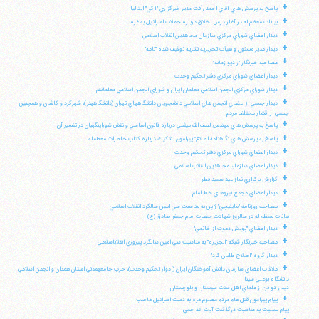
+
پاسخ به پرسش هاي آقاي احمد رأفت مدير خبرگزاري "آكي" ايتاليا
+
بيانات معظم له در آغاز درس اخلاق درباره حملات اسرائيل به غزه
+
ديدار اعضاي شوراي مركزي سازمان مجاهدين انقلاب اسلامي
+
ديدار مدير مسئول و هيأت تحريريه نشريه توقيف شده "نامه"
+
مصاحبه خبرنگار "راديو زمانه"
+
ديدار اعضاي شوراي مركزي دفتر تحكيم وحدت
+
ديدار شوراي مركزي انجمن اسلامي معلمان ايران و شوراي انجمن اسلامي معلمانقم
+
ديدار جمعي از اعضاي انجمن هاي اسلامي دانشجويان دانشگاههاي تهران (دانشگاههنر)، شهركرد و كاشان و همچنين
جمعي از اقشار مختلف مردم
+
پاسخ به پرسش هاي مهندس لطف الله ميثمي درباره قانون اساسي و نقش شوراينگهبان در تفسير آن
+
پاسخ به پرسش هاي "گاهنامه اطلاع" پيرامون تشكيك درباره كتاب خاطرات معظمله
+
ديدار اعضاي شوراي مركزي دفتر تحكيم وحدت
+
ديدار اعضاي سازمان مجاهدين انقلاب اسلامي
+
گزارش برگزاري نماز عيد سعيد فطر
+
ديدار اعضاي مجمع نيروهاي خط امام
+
مصاحبه روزنامه "ماينيچي" ژاپن به مناسبت سي امين سالگرد انقلاب اسلامي
بيانات معظم له در سالروز شهادت حضرت امام جعفر صادق (ع)
+
ديدار اعضاي "پويش دعوت از خاتمي"
+
مصاحبه خبرنگار شبكه "الجزيره" به مناسبت سي امين سالگرد پيروزي انقلاباسلامي
+
ديدار گروه "اصلاح طلبان كرد"
+
ملاقات اعضاي سازمان دانش آموختگان ايران (ادوار تحكيم وحدت)، حزب جامعهمدني استان همدان و انجمن اسلامي
دانشگاه بوعلي سينا
ديدار دو تن از علماي اهل سنت سيستان و بلوچستان
+
پيام پيرامون قتل عام مردم مظلوم غزه به دست اسرائيل غاصب
پيام تسليت به مناسبت درگذشت آيت الله جمي