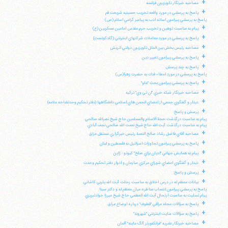
+
مصاحبه خبرنگار تلويزيون فرانسه
+
پاسخ به پرسشي در مورد واقعه تخريب حسينيه شريعت قم
پاسخ به پرسشي پيرامون اسائه ادب به پيامبر گرامي اسلام (ص)
+
پيام به مناسبت توهين و تخريب حرم مقدس امامين عسكريين (ع)
+
پاسخ به پرسشي در مورد معاملات شركتهاي اينترنتي (گلدكوئست)
+
مصاحبه رئيس بخش بين الملل تلويزيون دولتي اتريش
+
پاسخ به پرسشي پيرامون تغيير دين
+
پاسخ به چند پرسش
پاسخ به پرسشي در مورد اعطاء فدك به حضرت زهرا(س)
+
پاسخ به پرسشي پيرامون بحث "غلو"
+
مصاحبه خبرنگار شبكه خبري "ان تي وي" تركيه
+
ديدار و گفتگوي جمعي از اعضاي انجمن هاي اسلامي دانشگاهها (دفتر تحكيم وحدتشاخه علامه)
+
پرسش و پاسخ:
پيام به مناسبت درگذشت حجة الاسلام والمسلمين حاج شيخ نصرالله صالحي
پيام به مناسبت درگذشت آيت الله حاج شيخ نعمت الله صالحي نجف آبادي
+
مصاحبه آقاي فاضل رشاد صالح النعمة رئيس خبرگزاري مستقل عراق
+
پاسخ به پرسشي پيرامون تجاوزات اسرائيل به فلسطين و لبنان
+
پيام به همايش جهاني "اديان براي صلح" كيوتو - ژاپن
+
ديدار و گفتگوي اعضاي شوراي مركزي سازمان و ادوار دفتر تحكيم وحدت
+
پرسش و پاسخ:
+
بيانات معظم له در درس اخلاق به مناسبت رحلت آيت الله يثربي كاشاني
پاسخ به پرسشي پيرامون انتساب مناظره ميان معظم له و دكتر سينا
پيام تسليت به مناسبت ارتحال آيت الله العظمي حاج شيخ ميرزا جوادتبريزي
+
پاسخ به سؤالات مجله عراقي "قطوف" درباره اوضاع عراق
+
پاسخ به سؤالات سايت اينترنتي "شهروند"
+
مصاحبه خبرنگار نشريه "فرانكفورتر آلگ ماينه" آلمان