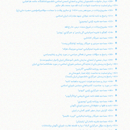
+
«28» ديدار خانواده دانشجويان زنداني و اعضاي انجمن اسلامي دانشجوياندانشگاه علامه طباطبايي
«29» پيام تسليت به مناسبت شهادت آيت الله سيد محمد باقر حكيم
+
«30» مشروح بيانات در سيزدهم رجب 1424 ق سالروز ولادت با سعادت مولااميرالمؤمنين حضرت علي (ع)
+
«31» پاسخ به نامه شاخه جوانان جبهه مشاركت ايران اسلامي
+
«32» مصاحبه نشريه ژاپني "يوميوري"
+
«33» مشروح بيانات در شروع مجدد درس خارج فقه
+
«34» گفتگو با نشريه اسپانيايي "ال پايس" و خبرگزاري "رويترز"
+
«35» مصاحبه خبرنگار كانادايي
+
«36» مصاحبه سردبير و خبرنگار روزنامه "واشنگتن پست"
+
«37» مصاحبه نشريه استراليايي "سيدني مورنينگ هرالد"
+
«38» پاسخ به سؤالات جمعي از فعالان سياسي در مورد زندان و زندانيسياسي
+
«39» ديدار جمعي از اعضاي سازمان دانش آموختگان ايران (ادوار تحكيموحدت)
«40» پاسخ به پرسش يكي از نمايندگان مجلس شوراي اسلامي در مورد مشكلاتساختاري ايران
+
«41» مصاحبه روزنامه انگليسي "گاردين"
«42» پيام تسليت به مناسبت زلزله غمبار شهرستان بم
«43» پاسخ به پرسش خبرگزاري دانشجويان ايران (ايسنا)
+
«44» ديدار و مصاحبه هيئت تحريريه ماهنامه "نامه"
«45» در مورد رد صلاحيت كانديداهاي مجلس شوراي اسلامي
+
«46» مصاحبه خبرگزاري ژاپني "كيودو"
+
«47» مصاحبه هفته نامه خبري اتريشي "ورلاگزگروپ"
+
«48» مصاحبه روزنامه ژاپني "يوميوري"
«49» نامه به فقها و حقوقدانان محترم شوراي نگهبان
+
«50» گزارش ديدار سفير كشور آلمان در ايران
+
«51» مصاحبه خبرنگار روزنامه ايتاليايي "كريره دلايسرا"
آیت‌الله منتظری
+
«52» مصاحبه نشريه دانماركي "پليتيكن"
وب سایت رسمی آیت‌الله منتظری
«53» پاسخ به سؤال خبرگزاري "ايلنا" درباره فلسفه نظارت شوراي نگهبان برانتخابات
ایران
،
قم
،
میدان مصلّی، بلوار شهید محمّد منتظری، كوچه
شماره ٨
کد پستی: 3713744381