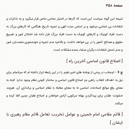
صفحه ۳۵۸
نتیجه این گونه سیاست این است که کارها در اختیار جناحی خاص قرار می‎گیرد و به تذکرات و
انتقادات بی اعتنایی می‎شود و بر اساس سنت الهی و تجربه تاریخ هنگامی که کارهای بزرگ به
دست افراد کوچک و کارهای کوچک به دست افراد بزرگ قرار داده شد اختلال امور و تضییع
حقوق و مصالح کشور را در پی خواهد داشت، و بالاخره عدم تجربه و خودمحوری متصدیان امور
و عدم تحمل انتقادات دیگران منشاء عمده مشکلات است.
[ اصلاح قانون اساسی آخرین راه ]
ج 3 -
اینجانب در برخی از نوشته های اخیر نظرم را در این رابطه ابراز داشته ام که سرانجام برای
نیل به اهداف انقلاب راهی جز اصلاح قانون اساسی و ساختار کنونی نظام وجود ندارد البته به
معنای رفع موانع اصلاحات اساسی نه به معنای مقابله با نظام اسلامی و براندازی آن، هرچند
خشونت طلبان برای پیداکردن بهانه سرکوبی آزادی خواهان و اصلاح طلبان چنین القا کرده و
می‎کنند.
[ قائم مقامی امام خمینی و عوامل تخریب تعامل قائم مقام رهبری با
ایشان ]