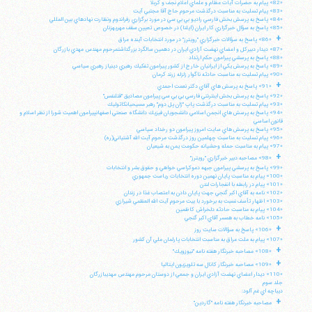
«82» پيام به حضرات آيات عظام و علماي اعلام نجف و كربلا
«83» پيام تسليت به مناسبت درگذشت مرحوم حاج آقا مجتبي آيت
«84» پاسخ به پرسش بخش فارسي راديو بي بي سي در مورد برگزاري رفراندوم ونظارت نهادهاي بين المللي
«85» پاسخ به سؤال خبرگزاري كار ايران (ايلنا) در خصوص تعيين سقف مهريهزنان
+
«86» پاسخ به سؤالات خبرگزاري "رويترز" در مورد انتخابات آينده عراق
«87» ديدار دبيركل و اعضاي نهضت آزادي ايران در دهمين سالگرد بزرگداشتمرحوم مهندس مهدي بازرگان
«88» پاسخ به پرسشي پيرامون حكم ارتداد
«89» پاسخ به پرسش يكي از ايرانيان خارج از كشور پيرامون تفكيك رهبري دينياز رهبري سياسي
«90» پيام تسليت به مناسبت حادثه ناگوار زلزله زرند كرمان
+
«91» پاسخ به پرسش هاي آقاي دكتر نعمت احمدي
«92» پاسخ به پرسش بخش اينترنتي فارسي بي بي سي پيرامون مصاديق "قتلنفس"
«93» پيام تسليت به مناسبت درگذشت پاپ "ژان پل دوم" رهبر مسيحيانكاتوليك
«94» پاسخ به پرسش هاي انجمن اسلامي دانشجويان فيزيك دانشگاه صنعتي اصفهانپيرامون اهميت شورا از نظر اسلام و
قانون اساسي
«95» پاسخ به پرسش هاي سايت امروز پيرامون دو رخداد سياسي
«96» پيام تسليت به مناسبت چهلمين روز درگذشت مرحوم آيت الله آشتياني(ره)
«97» پيام به مناسبت حمله وحشيانه حكومت يمن به شيعيان
+
«98» مصاحبه دبير خبرگزاري "رويترز"
«99» پاسخ به پرسشي پيرامون جبهه دموكراسي خواهي و حقوق بشر و انتخابات
«100» پيام به مناسبت پايان نهمين دوره انتخابات رياست جمهوري
«101» پيام در رابطه با انفجارات لندن
«102» نامه به آقاي اكبر گنجي جهت پايان دادن به اعتصاب غذا در زندان
«103» اظهار تأسف نسبت به برخورد با بيت مرحوم آيت الله العظمي شيرازي
«104» پيام به مناسبت حادثه دلخراش كاظمين
«105» نامه خطاب به همسر آقاي اكبر گنجي
+
«106» پاسخ به سؤالات سايت روز
«107» پيام به ملت عراق به مناسبت انتخابات پارلمان ملي آن كشور
+
«108» مصاحبه خبرنگار هفته نامه "نيوزويك"
+
«109» مصاحبه خبرنگار كانال سه تلويزيون ايتاليا
«110» ديدار اعضاي نهضت آزادي ايران و جمعي از دوستان مرحوم مهندس مهديبازرگان
جلد سوم
ديباچه اي غم آلود:
+
مصاحبه خبرنگار هفته نامه "گاردين"