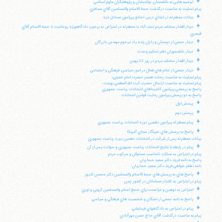
+
توصيه هايي به دانشمندان، نوانديشان و پژوهشگران علوم اسلامي
پيام تسليت به مناسبت درگذشت حجة الاسلام والمسلمين آقاي مسافري
+
بيانات معظم له در ابتداي درس اخلاق پيرامون مسائل غزه
+
ديدار اقشار مختلف مردم نجف آباد با معظم له در اعتراض به برخورد دادگاهويژه روحانيت با حجة الاسلام آقاي
قيصري
+
ديدار جمعي از دوستان و ياران زنده ياد مرحوم مهندس بازرگان
+
ديدار دانشجويان دفتر تحكيم وحدت
+
ديدار اقشار مختلف مردم در روز 22 بهمن
+
ديدار جمعي از خانم هاي فعال در امور سياسي، فرهنگي و اجتماعي
پيام تسليت به مناسبت رحلت همسر حضرت امام خميني؛
پيام تسليت به مناسبت ارتحال حضرت آيت الله العظمي بهجت؛
پاسخ به پرسشي پيرامون كانديداهاي انتخابات رياست جمهوري
پاسخ به دو پرسش پيرامون رعايت قوانين انتخابات
+
پرسش اول:
+
پرسش دوم:
+
پيام معظم له پيرامون دهمين دوره انتخابات رياست جمهوري
+
پاسخ به پرسش هاي خبرنگار صداي آمريكا
بيانات معظم له پس از شركت در انتخابات دهمين دوره رياست جمهوري
+
پيام در رابطه با نتايج انتخابات رياست جمهوري و حوادث پس از آن
پيام در اعتراض به عملكرد نامناسب مسئولان و سركوب مردم
پاسخ به نامه فرزند دكتر سعيد حجاريان
نامه تظلم خواهي فرزند دكتر سعيد حجاريان:
+
پاسخ هاي به پرسش هاي حجة الاسلام والمسلمين دكتر محسن كديور
پيام در اعتراض به كشتار مسلمانان در كشور چين
+
اعتراض به توهين و مزاحمت براي حجج اسلام والمسلمين كروبي و نوري
+
پاسخ به نامه جمعي از نخبگان و شخصيت هاي فرهنگي و سياسي
+
پيام در اعتراض به دادگاههاي فرمايشي
پيام به مناسبت درگذشت آقاي حاج حسن مهرآبادي