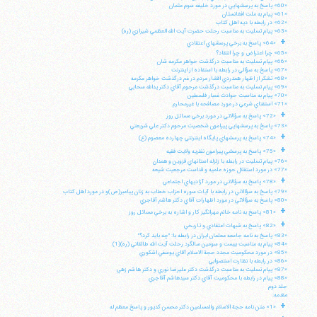
«60» پاسخ به پرسشهايي در مورد خليفه سوم عثمان
«61» پيام به ملت افغانستان
«62» در رابطه با ديه اهل كتاب
«63» پيام تسليت به مناسبت رحلت حضرت آيت الله العظمي شيرازي (ره)
+
«64» پاسخ به برخي پرسشهاي اعتقادي
«65» چرا اعتراض و چرا انتقاد؟
«66» پيام تسليت به مناسبت درگذشت خواهر مكرمه شان
«67» پاسخ به سؤالي در رابطه با استفاده از اينترنت
«68» تشكر از اظهار همدردي اقشار مردم در غم درگذشت خواهر مكرمه
«69» پيام تسليت به مناسبت درگذشت مرحوم آقاي دكتر يدالله سحابي
«70» پيام به مناسبت حوادث غمبار فلسطين
«71» استفتاي شرعي در مورد مصافحه با غيرمحارم
+
«72» پاسخ به سؤالاتي در مورد برخي مسائل روز
«73» پاسخ به پرسشهايي پيرامون شخصيت مرحوم دكتر علي شريعتي
+
«74» پاسخ به پرسشهاي پايگاه اينترنتي چهارده معصوم (ع)
+
«75» پاسخ به پرسشي پيرامون نظريه ولايت فقيه
«76» پيام تسليت در رابطه با زلزله استانهاي قزوين و همدان
«77» در مورد استقلال حوزه علميه و قداست مرجعيت شيعه
+
«78» پاسخ به سؤالاتي در مورد آزاديهاي اجتماعي
«79» پاسخ به سؤالاتي در رابطه با آيات سوره احزاب خطاب به زنان پيامبر(ص)و در مورد اهل كتاب
«80» پاسخ به سؤالاتي در مورد اظهارات آقاي دكتر هاشم آقاجري
+
«81» پاسخ به نامه خانم مهرانگيز كار و اشاره به برخي مسائل روز
+
«82» پاسخ به شبهات اعتقادي و تاريخي
«83» پاسخ به نامه جامعه معلمان ايران در رابطه با: "چه بايد كرد؟"
«84» پيام به مناسبت بيست و سومين سالگرد رحلت آيت الله طالقاني (ره)(1)
«85» در مورد محكوميت مجدد حجة الاسلام آقاي يوسفي اشكوري
«86» در رابطه با نظارت استصوابي
«87» پيام تسليت به مناسبت درگذشت دكتر عليرضا نوري و دكتر هاشم زهي
«88» پيام در رابطه با محكوميت آقاي دكتر سيدهاشم آقاجري
جلد دوم
مقدمه:
+
«1» متن نامه حجة الاسلام والمسلمين دكتر محسن كديور و پاسخ معظم له