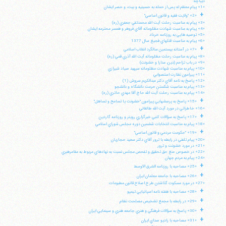
ديباچه:
«1» پيام معظم له پس از حمله به حسينيه و بيت، و حصر ايشان
+
«2» "ولايت فقيه و قانون اساسي"
«3» پيام به مناسبت رحلت آيت الله محمدتقي جعفري (ره)
«4» پيام به مناسبت شهادت مظلومانه آقاي فروهر و همسر محترمه ايشان
«5» توصيه هايي به روزنامه خرداد
«6» پيام به مناسبت قتلهاي فجيع سال 1377
+
«7» در آستانه بيستمين سالگرد انقلاب اسلامي
«8» پيام به مناسبت رحلت مظلومانه آيت الله آذري قمي (ره)
«9» در باب تزاحم (دين، مدارا و خشونت)
«10» پيام به مناسبت شهادت مظلومانه سپهبد صياد شيرازي
«11» پيرامون نظارت استصوابي
«12» پاسخ به نامه آقاي دكتر عبدالكريم سروش (1)
«13» پيام به مناسبت شكستن حرمت دانشگاه و دانشجو
«14» پپام به مناسبت رحلت آيت الله حاج آقا مهدي حائري (ره)
+
«15» پاسخ به پرسشهايي پيرامون "خشونت يا تسامح و تساهل"
«16» خاطراتي در مورد آيت الله طالقاني
+
«17» پاسخ به سؤالات كتبي خبرگزاري رويتر و روزنامه گاردين
«18» پيام به مناسبت انتخابات ششمين دوره مجلس شوراي اسلامي
+
«19» "حكومت مردمي و قانون اساسي"
«20» پيام تلفني در رابطه با ترور آقاي دكتر سعيد حجاريان
«21» در مورد خشونت و ترور
«22» در خصوص منع حق تحقيق و تفحص مجلس نسبت به نهادهاي مربوط به مقامرهبري
«24» پيام به مردم جهان
+
«25» مصاحبه با روزنامه الشرق الاوسط
+
«26» مصاحبه با جامعه معلمان ايران
«27» در مورد مسكوت گذاشتن طرح اصلاح قانون مطبوعات
+
«28» مصاحبه با هفته نامه اسپانيايي تيمپو
+
«29» در رابطه با مجمع تشخيص مصلحت نظام
+
«30» پاسخ به سؤالات فرهنگي و هنري جامعه هنري و سينمايي ايران
+
«31» مصاحبه با راديو صداي ايران