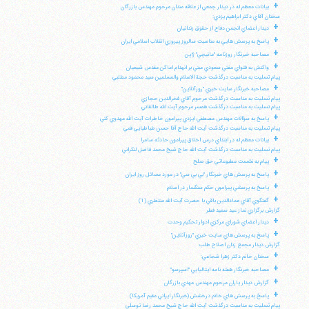
+
بيانات معظم له در ديدار جمعي از علاقه مندان مرحوم مهندس بازرگان
سخنان آقاي دكتر ابراهيم يزدي:
+
ديدار اعضاي انجمن دفاع از حقوق زندانيان
+
پاسخ به پرسش هايي به مناسبت سالروز پيروزي انقلاب اسلامي ايران
+
مصاحبه خبرنگار روزنامه "مانيچي" ژاپن
+
واكنش به فتواي مفتي سعودي مبني بر انهدام اماكن مقدس شيعيان
پيام تسليت به مناسبت درگذشت حجة الاسلام والمسلمين سيد محمود مطلبي
+
مصاحبه خبرنگار سايت خبري "روزآنلاين"
پيام تسليت به مناسبت درگذشت مرحوم آقاي فخرالدين حجازي
پيام تسليت به مناسبت درگذشت همسر مرحوم آيت الله طالقاني
+
پاسخ به سؤالات مهندس مصطفي ايزدي پيرامون خاطرات آيت الله مهدوي كني
پيام تسليت به مناسبت درگذشت آيت الله حاج آقا حسن طباطبايي قمي
+
بيانات معظم له در ابتداي درس اخلاق پيرامون حادثه سامرا
پيام تسليت به مناسبت درگذشت آيت الله حاج شيخ محمد فاضل لنكراني
+
پيام به نشست مطبوعاتي حق صلح
+
پاسخ به پرسش هاي خبرنگار "بي بي سي" در مورد مسائل روز ايران
+
پاسخ به پرسشي پيرامون حكم سنگسار در اسلام
+
گفتگوي آقاي عمادالدين باقي با حضرت آيت الله منتظري (1)
گزارش برگزاري نماز عيد سعيد فطر
+
ديدار اعضاي شوراي مركزي ادوار تحكيم وحدت
+
پاسخ به پرسش هاي سايت خبري "روزآنلاين"
گزارش ديدار مجمع زنان اصلاح طلب
+
سخنان خانم دكتر زهرا شجاعي:
+
مصاحبه خبرنگار هفته نامه ايتاليايي "اسپرسو"
+
گزارش ديدار ياران مرحوم مهندس مهدي بازرگان
+
پاسخ به پرسش هاي خانم درخشش (خبرنگار ايراني مقيم آمريكا)
پيام تسليت به مناسبت درگذشت آيت الله حاج شيخ محمد رضا توسلي