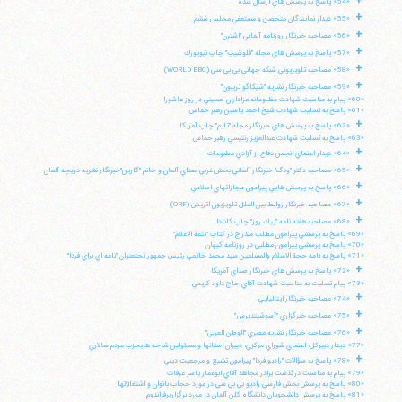
+
«54» پاسخ به پرسش هاي ارسال شده
+
«55» ديدار نمايندگان متحصن و مستعفي مجلس ششم
+
«56» مصاحبه خبرنگار روزنامه آلماني "اشترن"
+
«57» پاسخ به پرسش هاي مجله "فلوشيپ" چاپ نيويورك
+
«58» مصاحبه تلويزيوني شبكه جهاني بي بي سي (WORLD BBC)
+
تلفن 37740011-25-98+ تا 14
«59» مصاحبه خبرنگار نشريه "شيكاگو تريبون"
«60» پيام به مناسبت شهادت مظلومانه عزاداران حسيني در روز عاشورا
فکس
37740015-25-98+
«61» پاسخ به تسليت شهادت شيخ احمد ياسين رهبر حماس
+
«62» پاسخ به پرسش هاي خبرنگار مجله "تايم" چاپ آمريكا
«63» پاسخ به تسليت شهادت عبدالعزيز رنتيسي رهبر حماس
+
«64» ديدار اعضاي انجمن دفاع از آزادي مطبوعات
+
«65» مصاحبه دكتر "ودگ" خبرنگار آلماني بخش غربي صداي آلمان و خانم "گارين"خبرنگار نشريه دويچه آلمان
+
«66» پاسخ به پرسش هايي پيرامون مجازاتهاي اسلامي
+
«67» مصاحبه خبرنگار روابط بين الملل تلويزيون اتريش (ORF)
+
«68» مصاحبه هفته نامه "پيك روز" چاپ كانادا
«69» پاسخ به پرسشي پيرامون مطلب مندرج در كتاب "تتمة الاعلام"
«70» پاسخ به پرسشي پيرامون مطلبي در روزنامه كيهان
«71» پاسخ به نامه حجة الاسلام والمسلمين سيد محمد خاتمي رئيس جمهور تحتعنوان "نامه اي براي فردا"
+
«72» پاسخ به پرسش هاي خبرنگار صداي آمريكا
«73» پيام تسليت به مناسبت شهادت آقاي حاج داود كريمي
+
«74» مصاحبه خبرنگار ايتاليايي
+
«75» مصاحبه خبرگزاري "آسوشيتدپرس"
+
«76» مصاحبه خبرنگار نشريه مصري "الوطن العربي"
«77» ديدار دبيركل، اعضاي شوراي مركزي، دبيران استانها و مسئولين شاخه هايحزب مردم سالاري
+
«78» پاسخ به سؤالات "راديو فردا" پيرامون تشيع و مرجعيت ديني
«79» پيام به مناسبت درگذشت برادر مجاهد آقاي ابوعمار ياسر عرفات
«80» پاسخ به پرسش بخش فارسي راديو بي بي سي در مورد حجاب بانوان و اشتغالآنها
«81» پاسخ به پرسش دانشجويان دانشگاه كلن آلمان در مورد برگزاريرفراندوم