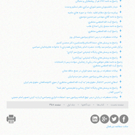
+
پاسخ به نامه 293 نفر از روشنفكران و نخبگان
+
ديدار دانشجويان عضو شوراي مركزي دفتر تحكيم وحدت
+
پيام به مراجع عظام تقليد، علماء و حوزه هاي علميه
پاسخ به نامه آقاي مهندس ميرحسين موسوي
+
پاسخ آيت الله العظمي منتظري:
پاسخ به نامه مجمع زنان اصلاح طلب
+
پاسخ آيت الله العظمي منتظري:
+
بيانات معظم له در درس اخلاق پيرامون مسائل روز
+
پاسخ به پرسش هاي حجة الاسلام والمسلمين دكتر محسن كديور
برگزار نشدن مراسم عيد ولادت حضرت امام رضا(ع) براي همدردي با خانواده هايزندانيان سياسي
+
پاسخ به پرسش هاي پايگاه اينترنتي "موج سبز آزادي"
+
پاسخ به پرسش هاي پايگاه اينترنتي "روزآنلاين"
پاسخ به نامه تظلم خواهي مادر يكي از زندانيان حوادث پس از انتخابات
پاسخ آيت الله العظمي منتظري:
+
بيانات معظم له در روز عيد سعيد قربان در جمع علاقه مندان
+
پاسخ به پرسش هايي پيرامون جنبش سبز مردم ايران
+
اعطاي تنديس "تلاشگر حقوق بشر" به آيت الله العظمي منتظري از سوي كانونمدافعان حقوق بشر ايران
+
پاسخ به پرسش هاي پايگاه اطلاع رساني و نظرسنجي "نظر شما"
و آخرين گفتار...
+
بيانات معظم له در پايان درس نهج البلاغه پيرامون سوء استفاده ابزاري وسياسي از پاره كردن تصوير امام خميني
صفحه نخست
کتاب‌ها
دیدگاهها
جلد اول
صفحه ۳۵۸
حالت مطالعه غیر فعال