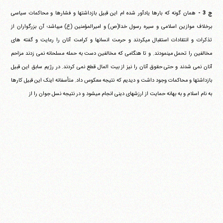
ج 3 -
همان گونه که بارها یادآور شده ام این قبیل بازداشتها و فشارها و محاکمات سیاسی
برخلاف موازین اسلامی و سیره رسول خدا(ص) و امیرالمؤمنین (ع) می‎باشد؛ آن بزرگواران از
تذکرات و انتقادات استقبال می‎کردند و حرمت انسانها و کرامت آنان را رعایت و گفته های
مخالفین را تحمل می‎نمودند. و تا هنگامی که مخالفین دست به حمله مسلحانه نمی زدند مزاحم
آنان نمی شدند و حتی حقوق آنان را نیز از بیت المال قطع نمی کردند. در رژیم سابق این قبیل
بازداشتها و محاکمات وجود داشت و دیدیم که نتیجه معکوس داد. متأسفانه اینک این قبیل کارها
به نام اسلام و به بهانه حمایت از ارزشهای دینی انجام می‎شود و در نتیجه نسل جوان را از