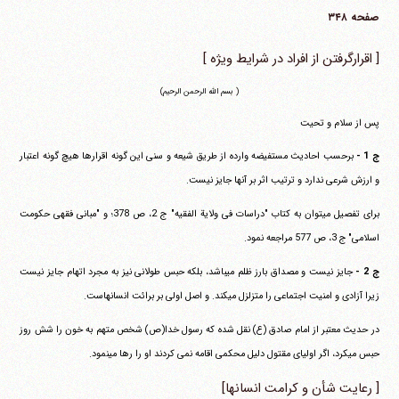
صفحه ۳۴۸
[ اقرارگرفتن از افراد در شرایط ویژه ]
( بسم الله الرحمن الرحیم)
پس از سلام و تحیت
ج 1 -
برحسب احادیث مستفیضه وارده از طریق شیعه و سنی این گونه اقرارها هیچ گونه اعتبار
و ارزش شرعی ندارد و ترتیب اثر بر آنها جایز نیست.
برای تفصیل می‎توان به کتاب "دراسات فی ولایة الفقیه" ج 2، ص 378؛ و "مبانی فقهی حکومت
اسلامی" ج 3، ص 577 مراجعه نمود.
ج 2 -
جایز نیست و مصداق بارز ظلم می‎باشد، بلکه حبس طولانی نیز به مجرد اتهام جایز نیست
زیرا آزادی و امنیت اجتماعی را متزلزل می‎کند. و اصل اولی بر برائت انسانهاست.
در حدیث معتبر از امام صادق (ع) نقل شده که رسول خدا(ص) شخص متهم به خون را شش روز
حبس می‎کرد، اگر اولیای مقتول دلیل محکمی اقامه نمی کردند او را رها می‎نمود.
[ رعایت شأن و کرامت انسانها]