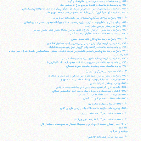
«82» پيام به حضرات آيات عظام و علماي اعلام نجف و كربلا
«83» پيام تسليت به مناسبت درگذشت مرحوم حاج آقا مجتبي آيت
«84» پاسخ به پرسش بخش فارسي راديو بي بي سي در مورد برگزاري رفراندوم ونظارت نهادهاي بين المللي
«85» پاسخ به سؤال خبرگزاري كار ايران (ايلنا) در خصوص تعيين سقف مهريهزنان
+
«86» پاسخ به سؤالات خبرگزاري "رويترز" در مورد انتخابات آينده عراق
«87» ديدار دبيركل و اعضاي نهضت آزادي ايران در دهمين سالگرد بزرگداشتمرحوم مهندس مهدي بازرگان
«88» پاسخ به پرسشي پيرامون حكم ارتداد
«89» پاسخ به پرسش يكي از ايرانيان خارج از كشور پيرامون تفكيك رهبري دينياز رهبري سياسي
«90» پيام تسليت به مناسبت حادثه ناگوار زلزله زرند كرمان
+
«91» پاسخ به پرسش هاي آقاي دكتر نعمت احمدي
«92» پاسخ به پرسش بخش اينترنتي فارسي بي بي سي پيرامون مصاديق "قتلنفس"
«93» پيام تسليت به مناسبت درگذشت پاپ "ژان پل دوم" رهبر مسيحيانكاتوليك
«94» پاسخ به پرسش هاي انجمن اسلامي دانشجويان فيزيك دانشگاه صنعتي اصفهانپيرامون اهميت شورا از نظر اسلام و
قانون اساسي
«95» پاسخ به پرسش هاي سايت امروز پيرامون دو رخداد سياسي
«96» پيام تسليت به مناسبت چهلمين روز درگذشت مرحوم آيت الله آشتياني(ره)
«97» پيام به مناسبت حمله وحشيانه حكومت يمن به شيعيان
+
«98» مصاحبه دبير خبرگزاري "رويترز"
«99» پاسخ به پرسشي پيرامون جبهه دموكراسي خواهي و حقوق بشر و انتخابات
«100» پيام به مناسبت پايان نهمين دوره انتخابات رياست جمهوري
«101» پيام در رابطه با انفجارات لندن
«102» نامه به آقاي اكبر گنجي جهت پايان دادن به اعتصاب غذا در زندان
«103» اظهار تأسف نسبت به برخورد با بيت مرحوم آيت الله العظمي شيرازي
«104» پيام به مناسبت حادثه دلخراش كاظمين
«105» نامه خطاب به همسر آقاي اكبر گنجي
+
«106» پاسخ به سؤالات سايت روز
«107» پيام به ملت عراق به مناسبت انتخابات پارلمان ملي آن كشور
+
«108» مصاحبه خبرنگار هفته نامه "نيوزويك"
+
«109» مصاحبه خبرنگار كانال سه تلويزيون ايتاليا
«110» ديدار اعضاي نهضت آزادي ايران و جمعي از دوستان مرحوم مهندس مهديبازرگان
جلد سوم
ديباچه اي غم آلود:
+
مصاحبه خبرنگار هفته نامه "گاردين"