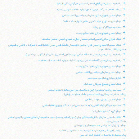
+
پاسخ به پرسش هاي آقاي احمد رأفت مدير خبرگزاري "آكي" ايتاليا
+
بيانات معظم له در آغاز درس اخلاق درباره حملات اسرائيل به غزه
+
ديدار اعضاي شوراي مركزي سازمان مجاهدين انقلاب اسلامي
+
ديدار مدير مسئول و هيأت تحريريه نشريه توقيف شده "نامه"
+
مصاحبه خبرنگار "راديو زمانه"
+
ديدار اعضاي شوراي مركزي دفتر تحكيم وحدت
+
ديدار شوراي مركزي انجمن اسلامي معلمان ايران و شوراي انجمن اسلامي معلمانقم
+
ديدار جمعي از اعضاي انجمن هاي اسلامي دانشجويان دانشگاههاي تهران (دانشگاههنر)، شهركرد و كاشان و همچنين
جمعي از اقشار مختلف مردم
+
پاسخ به پرسش هاي مهندس لطف الله ميثمي درباره قانون اساسي و نقش شوراينگهبان در تفسير آن
+
پاسخ به پرسش هاي "گاهنامه اطلاع" پيرامون تشكيك درباره كتاب خاطرات معظمله
+
ديدار اعضاي شوراي مركزي دفتر تحكيم وحدت
+
ديدار اعضاي سازمان مجاهدين انقلاب اسلامي
+
گزارش برگزاري نماز عيد سعيد فطر
+
ديدار اعضاي مجمع نيروهاي خط امام
+
مصاحبه روزنامه "ماينيچي" ژاپن به مناسبت سي امين سالگرد انقلاب اسلامي
بيانات معظم له در سالروز شهادت حضرت امام جعفر صادق (ع)
+
ديدار اعضاي "پويش دعوت از خاتمي"
+
مصاحبه خبرنگار شبكه "الجزيره" به مناسبت سي امين سالگرد پيروزي انقلاباسلامي
+
ديدار گروه "اصلاح طلبان كرد"
+
ملاقات اعضاي سازمان دانش آموختگان ايران (ادوار تحكيم وحدت)، حزب جامعهمدني استان همدان و انجمن اسلامي
دانشگاه بوعلي سينا
ديدار دو تن از علماي اهل سنت سيستان و بلوچستان
+
پيام پيرامون قتل عام مردم مظلوم غزه به دست اسرائيل غاصب
پيام تسليت به مناسبت درگذشت آيت الله جمي