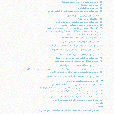
«60» پاسخ به پرسشهايي در مورد خليفه سوم عثمان
«61» پيام به ملت افغانستان
«62» در رابطه با ديه اهل كتاب
«63» پيام تسليت به مناسبت رحلت حضرت آيت الله العظمي شيرازي (ره)
+
«64» پاسخ به برخي پرسشهاي اعتقادي
«65» چرا اعتراض و چرا انتقاد؟
«66» پيام تسليت به مناسبت درگذشت خواهر مكرمه شان
«67» پاسخ به سؤالي در رابطه با استفاده از اينترنت
«68» تشكر از اظهار همدردي اقشار مردم در غم درگذشت خواهر مكرمه
«69» پيام تسليت به مناسبت درگذشت مرحوم آقاي دكتر يدالله سحابي
«70» پيام به مناسبت حوادث غمبار فلسطين
«71» استفتاي شرعي در مورد مصافحه با غيرمحارم
+
«72» پاسخ به سؤالاتي در مورد برخي مسائل روز
«73» پاسخ به پرسشهايي پيرامون شخصيت مرحوم دكتر علي شريعتي
+
«74» پاسخ به پرسشهاي پايگاه اينترنتي چهارده معصوم (ع)
+
«75» پاسخ به پرسشي پيرامون نظريه ولايت فقيه
«76» پيام تسليت در رابطه با زلزله استانهاي قزوين و همدان
«77» در مورد استقلال حوزه علميه و قداست مرجعيت شيعه
+
«78» پاسخ به سؤالاتي در مورد آزاديهاي اجتماعي
«79» پاسخ به سؤالاتي در رابطه با آيات سوره احزاب خطاب به زنان پيامبر(ص)و در مورد اهل كتاب
«80» پاسخ به سؤالاتي در مورد اظهارات آقاي دكتر هاشم آقاجري
+
«81» پاسخ به نامه خانم مهرانگيز كار و اشاره به برخي مسائل روز
+
«82» پاسخ به شبهات اعتقادي و تاريخي
«83» پاسخ به نامه جامعه معلمان ايران در رابطه با: "چه بايد كرد؟"
«84» پيام به مناسبت بيست و سومين سالگرد رحلت آيت الله طالقاني (ره)(1)
«85» در مورد محكوميت مجدد حجة الاسلام آقاي يوسفي اشكوري
«86» در رابطه با نظارت استصوابي
«87» پيام تسليت به مناسبت درگذشت دكتر عليرضا نوري و دكتر هاشم زهي
«88» پيام در رابطه با محكوميت آقاي دكتر سيدهاشم آقاجري
جلد دوم
مقدمه:
+
«1» متن نامه حجة الاسلام والمسلمين دكتر محسن كديور و پاسخ معظم له