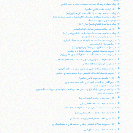
ديباچه:
«1» پيام معظم له پس از حمله به حسينيه و بيت، و حصر ايشان
+
«2» "ولايت فقيه و قانون اساسي"
«3» پيام به مناسبت رحلت آيت الله محمدتقي جعفري (ره)
«4» پيام به مناسبت شهادت مظلومانه آقاي فروهر و همسر محترمه ايشان
«5» توصيه هايي به روزنامه خرداد
«6» پيام به مناسبت قتلهاي فجيع سال 1377
+
«7» در آستانه بيستمين سالگرد انقلاب اسلامي
«8» پيام به مناسبت رحلت مظلومانه آيت الله آذري قمي (ره)
«9» در باب تزاحم (دين، مدارا و خشونت)
«10» پيام به مناسبت شهادت مظلومانه سپهبد صياد شيرازي
«11» پيرامون نظارت استصوابي
«12» پاسخ به نامه آقاي دكتر عبدالكريم سروش (1)
«13» پيام به مناسبت شكستن حرمت دانشگاه و دانشجو
«14» پپام به مناسبت رحلت آيت الله حاج آقا مهدي حائري (ره)
+
«15» پاسخ به پرسشهايي پيرامون "خشونت يا تسامح و تساهل"
«16» خاطراتي در مورد آيت الله طالقاني
+
«17» پاسخ به سؤالات كتبي خبرگزاري رويتر و روزنامه گاردين
«18» پيام به مناسبت انتخابات ششمين دوره مجلس شوراي اسلامي
+
«19» "حكومت مردمي و قانون اساسي"
«20» پيام تلفني در رابطه با ترور آقاي دكتر سعيد حجاريان
«21» در مورد خشونت و ترور
«22» در خصوص منع حق تحقيق و تفحص مجلس نسبت به نهادهاي مربوط به مقامرهبري
«24» پيام به مردم جهان
+
«25» مصاحبه با روزنامه الشرق الاوسط
+
«26» مصاحبه با جامعه معلمان ايران
«27» در مورد مسكوت گذاشتن طرح اصلاح قانون مطبوعات
+
«28» مصاحبه با هفته نامه اسپانيايي تيمپو
+
«29» در رابطه با مجمع تشخيص مصلحت نظام
+
«30» پاسخ به سؤالات فرهنگي و هنري جامعه هنري و سينمايي ايران
+
«31» مصاحبه با راديو صداي ايران