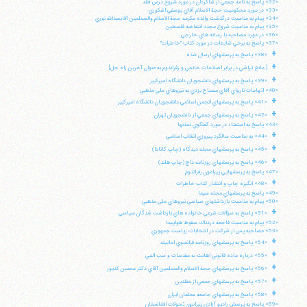
«32» پاسخ به نامه جمعي از شاگردان در مورد شروع درس فقه
«33» در مورد محكوميت حجة الاسلام آقاي يوسفي اشكوري
«34» پيام به مناسبت درگذشت والده مكرمه حجة الاسلام والمسلمين آقايعبدالله نوري
«35» پيام به مناسبت شروع مجدد انتفاضه فلسطين
«36» در مورد مصاحبه با رسانه هاي خارجي
«37» پاسخ به برخي شايعات در مورد كتاب "خاطرات"
+
«38» پاسخ به پرسشهاي ارسال شده
+
[ مانع تراشي در برابر اصلاحات خاتمي و رفراندوم به عنوان آخرين راه حل]
+
«39» پاسخ به پرسشهاي دانشجويان دانشگاه اميركبير
«40» اتهامات نارواي آقاي مصباح يزدي به نيروهاي ملي مذهبي
+
«41» پاسخ به پرسشهاي انجمن اسلامي دانشجويان دانشگاه اميركبير
+
«42» پاسخ به پرسشهاي جمعي از دانشجويان تهران
«43» پاسخ به استفتاء در مورد گفتگوي تمدنها
+
«44» به مناسبت سالگرد پيروزي انقلاب اسلامي
+
«45» پاسخ به پرسشهاي مجله ديدگاه (چاپ كانادا)
+
«46» پاسخ به پرسشهاي روزنامه داچ (چاپ هلند)
«47» پاسخ به پرسشهايي پيرامون رفراندوم
+
«48» انگيزه چاپ و انتشار كتاب خاطرات
«49» پاسخ به پرسشهاي مجله سيما
«50» پيام به مناسبت بازداشتهاي سياسي نيروهاي ملي مذهبي
+
«51» پاسخ به سؤالات شرعي خانواده هاي بازداشت شدگان سياسي
«52» پپام به مناسبت فاجعه دردناك سقوط هواپيما
«53» مصاحبه پس از شركت در انتخابات رياست جمهوري
+
«54» پاسخ به پرسشهاي روزنامه فرانسوي امانيته
+
«55» درباره ماده قانوني اهانت به مقدسات و سب النبي
+
«56» پاسخ به پرسشهاي حجة الاسلام والمسلمين آقاي دكتر محسن كديور
+
«57» پاسخ به پرسشهاي جمعي از مقلدين
+
«58» پاسخ به پرسشهاي جامعه معلمان ايران
«59» پاسخ به پرسش راديو آزادي پيرامون تحولات افغانستان