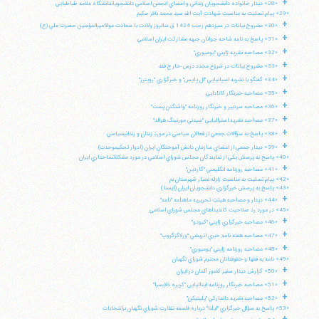
+
«28» ديدار خانواده دانشجويان زنداني و اعضاي انجمن اسلامي دانشجوياندانشگاه علامه طباطبايي
«29» پيام تسليت به مناسبت شهادت آيت الله سيد محمد باقر حكيم
+
«30» مشروح بيانات در سيزدهم رجب 1424 ق سالروز ولادت با سعادت مولااميرالمؤمنين حضرت علي (ع)
+
«31» پاسخ به نامه شاخه جوانان جبهه مشاركت ايران اسلامي
+
«32» مصاحبه نشريه ژاپني "يوميوري"
+
«33» مشروح بيانات در شروع مجدد درس خارج فقه
+
«34» گفتگو با نشريه اسپانيايي "ال پايس" و خبرگزاري "رويترز"
+
«35» مصاحبه خبرنگار كانادايي
+
«36» مصاحبه سردبير و خبرنگار روزنامه "واشنگتن پست"
+
«37» مصاحبه نشريه استراليايي "سيدني مورنينگ هرالد"
+
«38» پاسخ به سؤالات جمعي از فعالان سياسي در مورد زندان و زندانيسياسي
+
«39» ديدار جمعي از اعضاي سازمان دانش آموختگان ايران (ادوار تحكيموحدت)
«40» پاسخ به پرسش يكي از نمايندگان مجلس شوراي اسلامي در مورد مشكلاتساختاري ايران
+
«41» مصاحبه روزنامه انگليسي "گاردين"
«42» پيام تسليت به مناسبت زلزله غمبار شهرستان بم
«43» پاسخ به پرسش خبرگزاري دانشجويان ايران (ايسنا)
+
«44» ديدار و مصاحبه هيئت تحريريه ماهنامه "نامه"
«45» در مورد رد صلاحيت كانديداهاي مجلس شوراي اسلامي
+
«46» مصاحبه خبرگزاري ژاپني "كيودو"
+
«47» مصاحبه هفته نامه خبري اتريشي "ورلاگزگروپ"
+
«48» مصاحبه روزنامه ژاپني "يوميوري"
«49» نامه به فقها و حقوقدانان محترم شوراي نگهبان
آیت‌الله منتظری
+
«50» گزارش ديدار سفير كشور آلمان در ايران
وب سایت رسمی آیت‌الله منتظری
ایران
،
قم
،
میدان مصلّی، بلوار شهید محمّد منتظری، كوچه
+
«51» مصاحبه خبرنگار روزنامه ايتاليايي "كريره دلايسرا"
شماره ٨
کد پستی: 3713744381
+
«52» مصاحبه نشريه دانماركي "پليتيكن"
«53» پاسخ به سؤال خبرگزاري "ايلنا" درباره فلسفه نظارت شوراي نگهبان برانتخابات