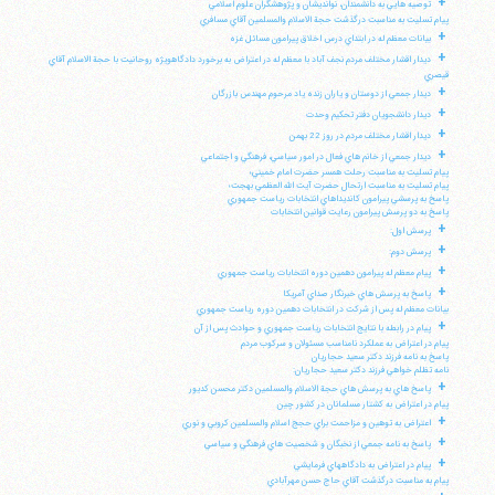
+
توصيه هايي به دانشمندان، نوانديشان و پژوهشگران علوم اسلامي
پيام تسليت به مناسبت درگذشت حجة الاسلام والمسلمين آقاي مسافري
+
بيانات معظم له در ابتداي درس اخلاق پيرامون مسائل غزه
+
ديدار اقشار مختلف مردم نجف آباد با معظم له در اعتراض به برخورد دادگاهويژه روحانيت با حجة الاسلام آقاي
قيصري
+
ديدار جمعي از دوستان و ياران زنده ياد مرحوم مهندس بازرگان
+
ديدار دانشجويان دفتر تحكيم وحدت
+
ديدار اقشار مختلف مردم در روز 22 بهمن
+
ديدار جمعي از خانم هاي فعال در امور سياسي، فرهنگي و اجتماعي
پيام تسليت به مناسبت رحلت همسر حضرت امام خميني؛
پيام تسليت به مناسبت ارتحال حضرت آيت الله العظمي بهجت؛
پاسخ به پرسشي پيرامون كانديداهاي انتخابات رياست جمهوري
پاسخ به دو پرسش پيرامون رعايت قوانين انتخابات
+
پرسش اول:
+
پرسش دوم:
+
پيام معظم له پيرامون دهمين دوره انتخابات رياست جمهوري
+
پاسخ به پرسش هاي خبرنگار صداي آمريكا
بيانات معظم له پس از شركت در انتخابات دهمين دوره رياست جمهوري
+
پيام در رابطه با نتايج انتخابات رياست جمهوري و حوادث پس از آن
پيام در اعتراض به عملكرد نامناسب مسئولان و سركوب مردم
پاسخ به نامه فرزند دكتر سعيد حجاريان
نامه تظلم خواهي فرزند دكتر سعيد حجاريان:
+
پاسخ هاي به پرسش هاي حجة الاسلام والمسلمين دكتر محسن كديور
پيام در اعتراض به كشتار مسلمانان در كشور چين
+
اعتراض به توهين و مزاحمت براي حجج اسلام والمسلمين كروبي و نوري
+
پاسخ به نامه جمعي از نخبگان و شخصيت هاي فرهنگي و سياسي
+
پيام در اعتراض به دادگاههاي فرمايشي
پيام به مناسبت درگذشت آقاي حاج حسن مهرآبادي