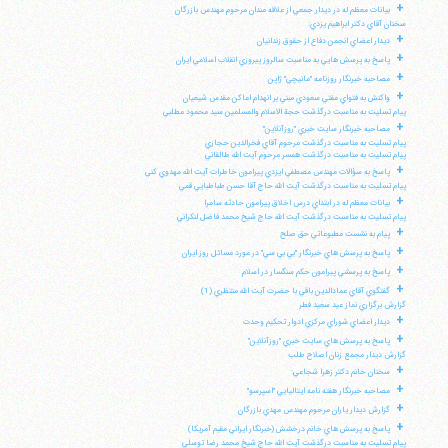
+
بيانات معظم له در ديدار جمعي از علاقه مندان مرحوم مهندس بازرگان
سخنان آقاي دكتر ابراهيم يزدي:
+
ديدار اعضاي انجمن دفاع از حقوق زندانيان
+
پاسخ به پرسش هايي به مناسبت سالروز پيروزي انقلاب اسلامي ايران
+
مصاحبه خبرنگار روزنامه "مانيچي" ژاپن
+
واكنش به فتواي مفتي سعودي مبني بر انهدام اماكن مقدس شيعيان
پيام تسليت به مناسبت درگذشت حجة الاسلام والمسلمين سيد محمود مطلبي
+
مصاحبه خبرنگار سايت خبري "روزآنلاين"
پيام تسليت به مناسبت درگذشت مرحوم آقاي فخرالدين حجازي
پيام تسليت به مناسبت درگذشت همسر مرحوم آيت الله طالقاني
+
پاسخ به سؤالات مهندس مصطفي ايزدي پيرامون خاطرات آيت الله مهدوي كني
پيام تسليت به مناسبت درگذشت آيت الله حاج آقا حسن طباطبايي قمي
+
بيانات معظم له در ابتداي درس اخلاق پيرامون حادثه سامرا
پيام تسليت به مناسبت درگذشت آيت الله حاج شيخ محمد فاضل لنكراني
+
پيام به نشست مطبوعاتي حق صلح
+
پاسخ به پرسش هاي خبرنگار "بي بي سي" در مورد مسائل روز ايران
+
پاسخ به پرسشي پيرامون حكم سنگسار در اسلام
+
گفتگوي آقاي عمادالدين باقي با حضرت آيت الله منتظري (1)
گزارش برگزاري نماز عيد سعيد فطر
+
ديدار اعضاي شوراي مركزي ادوار تحكيم وحدت
+
پاسخ به پرسش هاي سايت خبري "روزآنلاين"
گزارش ديدار مجمع زنان اصلاح طلب
+
سخنان خانم دكتر زهرا شجاعي:
+
مصاحبه خبرنگار هفته نامه ايتاليايي "اسپرسو"
+
گزارش ديدار ياران مرحوم مهندس مهدي بازرگان
+
پاسخ به پرسش هاي خانم درخشش (خبرنگار ايراني مقيم آمريكا)
پيام تسليت به مناسبت درگذشت آيت الله حاج شيخ محمد رضا توسلي