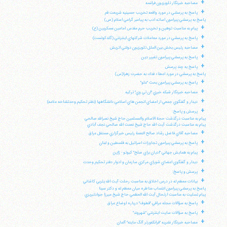
+
مصاحبه خبرنگار تلويزيون فرانسه
+
پاسخ به پرسشي در مورد واقعه تخريب حسينيه شريعت قم
پاسخ به پرسشي پيرامون اسائه ادب به پيامبر گرامي اسلام (ص)
+
پيام به مناسبت توهين و تخريب حرم مقدس امامين عسكريين (ع)
+
پاسخ به پرسشي در مورد معاملات شركتهاي اينترنتي (گلدكوئست)
+
مصاحبه رئيس بخش بين الملل تلويزيون دولتي اتريش
+
پاسخ به پرسشي پيرامون تغيير دين
+
پاسخ به چند پرسش
پاسخ به پرسشي در مورد اعطاء فدك به حضرت زهرا(س)
+
پاسخ به پرسشي پيرامون بحث "غلو"
+
مصاحبه خبرنگار شبكه خبري "ان تي وي" تركيه
+
ديدار و گفتگوي جمعي از اعضاي انجمن هاي اسلامي دانشگاهها (دفتر تحكيم وحدتشاخه علامه)
+
پرسش و پاسخ:
پيام به مناسبت درگذشت حجة الاسلام والمسلمين حاج شيخ نصرالله صالحي
پيام به مناسبت درگذشت آيت الله حاج شيخ نعمت الله صالحي نجف آبادي
+
مصاحبه آقاي فاضل رشاد صالح النعمة رئيس خبرگزاري مستقل عراق
+
پاسخ به پرسشي پيرامون تجاوزات اسرائيل به فلسطين و لبنان
+
پيام به همايش جهاني "اديان براي صلح" كيوتو - ژاپن
+
ديدار و گفتگوي اعضاي شوراي مركزي سازمان و ادوار دفتر تحكيم وحدت
+
پرسش و پاسخ:
+
بيانات معظم له در درس اخلاق به مناسبت رحلت آيت الله يثربي كاشاني
پاسخ به پرسشي پيرامون انتساب مناظره ميان معظم له و دكتر سينا
پيام تسليت به مناسبت ارتحال آيت الله العظمي حاج شيخ ميرزا جوادتبريزي
+
پاسخ به سؤالات مجله عراقي "قطوف" درباره اوضاع عراق
+
پاسخ به سؤالات سايت اينترنتي "شهروند"
+
مصاحبه خبرنگار نشريه "فرانكفورتر آلگ ماينه" آلمان