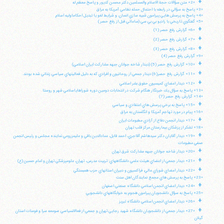
+
«2» متن سؤالات حجة الاسلام والمسلمين دكتر محسن كديور و پاسخ معظم له
«3» پاسخ به سؤالي در رابطه با احتمال حمله نظامي آمريكا به عراق
«4» پاسخ به پرسش هايي پيرامون شبيه سازي انسان، و شرايط لغو يا تبديل احكاماوليه اسلام
«5» گفتگوي تاريخي با راديو بي بي سي (ساعاتي قبل از رفع حصر)
+
«6» گزارش رفع حصر (1)
+
«7» گزارش رفع حصر (2)
+
«8» گزارش رفع حصر (3)
«9» گزارش رفع حصر (4)
+
«10» گزارش رفع حصر (5) (ديدار شاخه جوانان جبهه مشاركت ايران اسلامي)
+
«11» گزارش رفع حصر(6) ديدار جمعي از روحانيون و افرادي كه به دليل فعاليتهاي سياسي زنداني شده بودند.
+
«12» ديدار اعضاي كميسيون حقوق بشر اسلامي
«13» پاسخ به سؤال يك خبرنگار هنگام شركت در انتخابات دومين دوره شوراهاياسلامي شهر و روستا
«14» گزارش رفع حصر (7)
+
«15» پاسخ به برخي پرسش هاي اعتقادي و سياسي
«16» پيام در مورد تهاجم آمريكا و انگلستان به عراق
+
«17» ديدار انجمن دفاع از آزادي مطبوعات ايران
«18» تشكر از پزشكان بيمارستان مركز قلب تهران
+
«19» ديدار آقايان دكتر سيدهاشم آقاجري، احمد قابل، عمادالدين باقي و عليمزروعي نماينده مجلس و رئيس انجمن
صنفي مطبوعات
+
«20» ديدار شاخه جوانان جبهه مشاركت شرق تهران
+
«21» ديدار جمعي از اعضاي هيئت علمي دانشگاههاي: تربيت مدرس، تهران، علومپزشكي تهران و امام حسين (ع)
+
«22» ديدار اعضاي شوراي عالي، فراكسيون و دبيران استانهاي حزب همبستگي
«23» پاسخ به پرسش هاي مجمع نمايندگان اهل سنت
+
«24» ديدار اعضاي انجمن اسلامي دانشگاه صنعتي اصفهان
«25» پاسخ به سؤال دانشجويان پيرامون هجوم به خوابگاههاي دانشجويي
+
«26» ديدار اعضاي انجمن اسلامي دانشگاه تبريز
+
«27» ديدار جمعي از دانشجويان دانشگاه شهيد رجايي تهران و جمعي از فعالانسياسي صومعه سرا و فومنات استان
گيلان