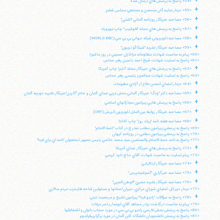
+
«54» پاسخ به پرسش هاي ارسال شده
+
«55» ديدار نمايندگان متحصن و مستعفي مجلس ششم
+
«56» مصاحبه خبرنگار روزنامه آلماني "اشترن"
تلفن 37740011-25-98+ تا 14
+
«57» پاسخ به پرسش هاي مجله "فلوشيپ" چاپ نيويورك
فکس
37740015-25-98+
+
«58» مصاحبه تلويزيوني شبكه جهاني بي بي سي (WORLD BBC)
+
«59» مصاحبه خبرنگار نشريه "شيكاگو تريبون"
«60» پيام به مناسبت شهادت مظلومانه عزاداران حسيني در روز عاشورا
«61» پاسخ به تسليت شهادت شيخ احمد ياسين رهبر حماس
+
«62» پاسخ به پرسش هاي خبرنگار مجله "تايم" چاپ آمريكا
«63» پاسخ به تسليت شهادت عبدالعزيز رنتيسي رهبر حماس
+
«64» ديدار اعضاي انجمن دفاع از آزادي مطبوعات
+
«65» مصاحبه دكتر "ودگ" خبرنگار آلماني بخش غربي صداي آلمان و خانم "گارين"خبرنگار نشريه دويچه آلمان
+
«66» پاسخ به پرسش هايي پيرامون مجازاتهاي اسلامي
+
«67» مصاحبه خبرنگار روابط بين الملل تلويزيون اتريش (ORF)
+
«68» مصاحبه هفته نامه "پيك روز" چاپ كانادا
«69» پاسخ به پرسشي پيرامون مطلب مندرج در كتاب "تتمة الاعلام"
«70» پاسخ به پرسشي پيرامون مطلبي در روزنامه كيهان
«71» پاسخ به نامه حجة الاسلام والمسلمين سيد محمد خاتمي رئيس جمهور تحتعنوان "نامه اي براي فردا"
+
«72» پاسخ به پرسش هاي خبرنگار صداي آمريكا
«73» پيام تسليت به مناسبت شهادت آقاي حاج داود كريمي
+
«74» مصاحبه خبرنگار ايتاليايي
+
«75» مصاحبه خبرگزاري "آسوشيتدپرس"
+
«76» مصاحبه خبرنگار نشريه مصري "الوطن العربي"
«77» ديدار دبيركل، اعضاي شوراي مركزي، دبيران استانها و مسئولين شاخه هايحزب مردم سالاري
+
«78» پاسخ به سؤالات "راديو فردا" پيرامون تشيع و مرجعيت ديني
«79» پيام به مناسبت درگذشت برادر مجاهد آقاي ابوعمار ياسر عرفات
«80» پاسخ به پرسش بخش فارسي راديو بي بي سي در مورد حجاب بانوان و اشتغالآنها
«81» پاسخ به پرسش دانشجويان دانشگاه كلن آلمان در مورد برگزاريرفراندوم