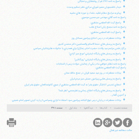
+
پاسخ به نامه 293 نفر از روشنفكران و نخبگان
+
ديدار دانشجويان عضو شوراي مركزي دفتر تحكيم وحدت
+
پيام به مراجع عظام تقليد، علماء و حوزه هاي علميه
پاسخ به نامه آقاي مهندس ميرحسين موسوي
+
پاسخ آيت الله العظمي منتظري:
پاسخ به نامه مجمع زنان اصلاح طلب
+
پاسخ آيت الله العظمي منتظري:
+
بيانات معظم له در درس اخلاق پيرامون مسائل روز
+
پاسخ به پرسش هاي حجة الاسلام والمسلمين دكتر محسن كديور
برگزار نشدن مراسم عيد ولادت حضرت امام رضا(ع) براي همدردي با خانواده هايزندانيان سياسي
+
پاسخ به پرسش هاي پايگاه اينترنتي "موج سبز آزادي"
+
پاسخ به پرسش هاي پايگاه اينترنتي "روزآنلاين"
پاسخ به نامه تظلم خواهي مادر يكي از زندانيان حوادث پس از انتخابات
پاسخ آيت الله العظمي منتظري:
+
بيانات معظم له در روز عيد سعيد قربان در جمع علاقه مندان
+
پاسخ به پرسش هايي پيرامون جنبش سبز مردم ايران
+
اعطاي تنديس "تلاشگر حقوق بشر" به آيت الله العظمي منتظري از سوي كانونمدافعان حقوق بشر ايران
+
پاسخ به پرسش هاي پايگاه اطلاع رساني و نظرسنجي "نظر شما"
و آخرين گفتار...
+
بيانات معظم له در پايان درس نهج البلاغه پيرامون سوء استفاده ابزاري وسياسي از پاره كردن تصوير امام خميني
صفحه نخست
کتاب‌ها
دیدگاهها
جلد اول
صفحه ۳۴۸
حالت مطالعه غیر فعال