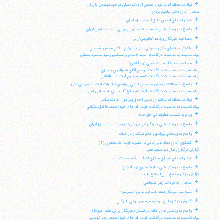
+
بيانات معظم له در ديدار جمعي از علاقه مندان مرحوم مهندس بازرگان
سخنان آقاي دكتر ابراهيم يزدي:
+
ديدار اعضاي انجمن دفاع از حقوق زندانيان
+
پاسخ به پرسش هايي به مناسبت سالروز پيروزي انقلاب اسلامي ايران
+
مصاحبه خبرنگار روزنامه "مانيچي" ژاپن
+
واكنش به فتواي مفتي سعودي مبني بر انهدام اماكن مقدس شيعيان
پيام تسليت به مناسبت درگذشت حجة الاسلام والمسلمين سيد محمود مطلبي
+
مصاحبه خبرنگار سايت خبري "روزآنلاين"
پيام تسليت به مناسبت درگذشت مرحوم آقاي فخرالدين حجازي
پيام تسليت به مناسبت درگذشت همسر مرحوم آيت الله طالقاني
+
پاسخ به سؤالات مهندس مصطفي ايزدي پيرامون خاطرات آيت الله مهدوي كني
پيام تسليت به مناسبت درگذشت آيت الله حاج آقا حسن طباطبايي قمي
+
بيانات معظم له در ابتداي درس اخلاق پيرامون حادثه سامرا
پيام تسليت به مناسبت درگذشت آيت الله حاج شيخ محمد فاضل لنكراني
+
پيام به نشست مطبوعاتي حق صلح
+
پاسخ به پرسش هاي خبرنگار "بي بي سي" در مورد مسائل روز ايران
+
پاسخ به پرسشي پيرامون حكم سنگسار در اسلام
+
گفتگوي آقاي عمادالدين باقي با حضرت آيت الله منتظري (1)
گزارش برگزاري نماز عيد سعيد فطر
+
ديدار اعضاي شوراي مركزي ادوار تحكيم وحدت
+
پاسخ به پرسش هاي سايت خبري "روزآنلاين"
گزارش ديدار مجمع زنان اصلاح طلب
+
سخنان خانم دكتر زهرا شجاعي:
+
مصاحبه خبرنگار هفته نامه ايتاليايي "اسپرسو"
+
گزارش ديدار ياران مرحوم مهندس مهدي بازرگان
+
پاسخ به پرسش هاي خانم درخشش (خبرنگار ايراني مقيم آمريكا)
پيام تسليت به مناسبت درگذشت آيت الله حاج شيخ محمد رضا توسلي