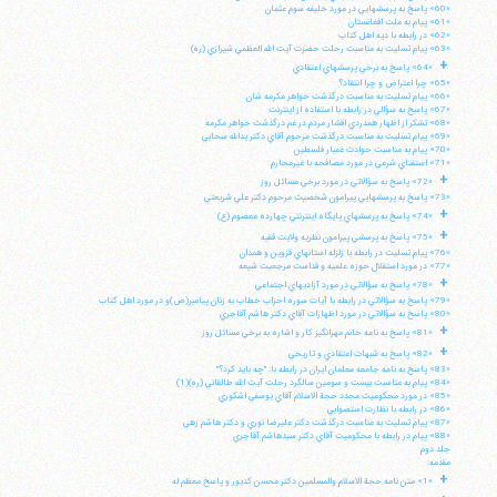
«60» پاسخ به پرسشهايي در مورد خليفه سوم عثمان
«61» پيام به ملت افغانستان
«62» در رابطه با ديه اهل كتاب
«63» پيام تسليت به مناسبت رحلت حضرت آيت الله العظمي شيرازي (ره)
+
«64» پاسخ به برخي پرسشهاي اعتقادي
«65» چرا اعتراض و چرا انتقاد؟
«66» پيام تسليت به مناسبت درگذشت خواهر مكرمه شان
«67» پاسخ به سؤالي در رابطه با استفاده از اينترنت
«68» تشكر از اظهار همدردي اقشار مردم در غم درگذشت خواهر مكرمه
«69» پيام تسليت به مناسبت درگذشت مرحوم آقاي دكتر يدالله سحابي
«70» پيام به مناسبت حوادث غمبار فلسطين
«71» استفتاي شرعي در مورد مصافحه با غيرمحارم
+
«72» پاسخ به سؤالاتي در مورد برخي مسائل روز
«73» پاسخ به پرسشهايي پيرامون شخصيت مرحوم دكتر علي شريعتي
+
«74» پاسخ به پرسشهاي پايگاه اينترنتي چهارده معصوم (ع)
+
«75» پاسخ به پرسشي پيرامون نظريه ولايت فقيه
«76» پيام تسليت در رابطه با زلزله استانهاي قزوين و همدان
«77» در مورد استقلال حوزه علميه و قداست مرجعيت شيعه
+
«78» پاسخ به سؤالاتي در مورد آزاديهاي اجتماعي
«79» پاسخ به سؤالاتي در رابطه با آيات سوره احزاب خطاب به زنان پيامبر(ص)و در مورد اهل كتاب
«80» پاسخ به سؤالاتي در مورد اظهارات آقاي دكتر هاشم آقاجري
+
«81» پاسخ به نامه خانم مهرانگيز كار و اشاره به برخي مسائل روز
+
«82» پاسخ به شبهات اعتقادي و تاريخي
«83» پاسخ به نامه جامعه معلمان ايران در رابطه با: "چه بايد كرد؟"
«84» پيام به مناسبت بيست و سومين سالگرد رحلت آيت الله طالقاني (ره)(1)
«85» در مورد محكوميت مجدد حجة الاسلام آقاي يوسفي اشكوري
«86» در رابطه با نظارت استصوابي
«87» پيام تسليت به مناسبت درگذشت دكتر عليرضا نوري و دكتر هاشم زهي
«88» پيام در رابطه با محكوميت آقاي دكتر سيدهاشم آقاجري
جلد دوم
مقدمه:
+
«1» متن نامه حجة الاسلام والمسلمين دكتر محسن كديور و پاسخ معظم له