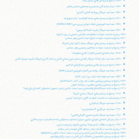
+
«54» پاسخ به پرسش هاي ارسال شده
+
«55» ديدار نمايندگان متحصن و مستعفي مجلس ششم
+
«56» مصاحبه خبرنگار روزنامه آلماني "اشترن"
+
تلفن 37740011-25-98+ تا 14
«57» پاسخ به پرسش هاي مجله "فلوشيپ" چاپ نيويورك
+
فکس
37740015-25-98+
«58» مصاحبه تلويزيوني شبكه جهاني بي بي سي (WORLD BBC)
+
«59» مصاحبه خبرنگار نشريه "شيكاگو تريبون"
«60» پيام به مناسبت شهادت مظلومانه عزاداران حسيني در روز عاشورا
«61» پاسخ به تسليت شهادت شيخ احمد ياسين رهبر حماس
+
«62» پاسخ به پرسش هاي خبرنگار مجله "تايم" چاپ آمريكا
«63» پاسخ به تسليت شهادت عبدالعزيز رنتيسي رهبر حماس
+
«64» ديدار اعضاي انجمن دفاع از آزادي مطبوعات
+
«65» مصاحبه دكتر "ودگ" خبرنگار آلماني بخش غربي صداي آلمان و خانم "گارين"خبرنگار نشريه دويچه آلمان
+
«66» پاسخ به پرسش هايي پيرامون مجازاتهاي اسلامي
+
«67» مصاحبه خبرنگار روابط بين الملل تلويزيون اتريش (ORF)
+
«68» مصاحبه هفته نامه "پيك روز" چاپ كانادا
«69» پاسخ به پرسشي پيرامون مطلب مندرج در كتاب "تتمة الاعلام"
«70» پاسخ به پرسشي پيرامون مطلبي در روزنامه كيهان
«71» پاسخ به نامه حجة الاسلام والمسلمين سيد محمد خاتمي رئيس جمهور تحتعنوان "نامه اي براي فردا"
+
«72» پاسخ به پرسش هاي خبرنگار صداي آمريكا
«73» پيام تسليت به مناسبت شهادت آقاي حاج داود كريمي
+
«74» مصاحبه خبرنگار ايتاليايي
+
«75» مصاحبه خبرگزاري "آسوشيتدپرس"
+
«76» مصاحبه خبرنگار نشريه مصري "الوطن العربي"
«77» ديدار دبيركل، اعضاي شوراي مركزي، دبيران استانها و مسئولين شاخه هايحزب مردم سالاري
+
«78» پاسخ به سؤالات "راديو فردا" پيرامون تشيع و مرجعيت ديني
«79» پيام به مناسبت درگذشت برادر مجاهد آقاي ابوعمار ياسر عرفات
«80» پاسخ به پرسش بخش فارسي راديو بي بي سي در مورد حجاب بانوان و اشتغالآنها
«81» پاسخ به پرسش دانشجويان دانشگاه كلن آلمان در مورد برگزاريرفراندوم