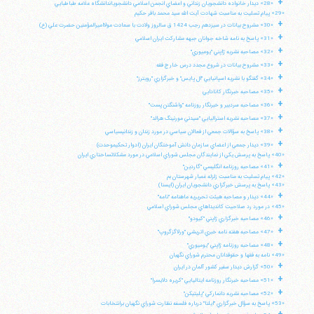
+
«28» ديدار خانواده دانشجويان زنداني و اعضاي انجمن اسلامي دانشجوياندانشگاه علامه طباطبايي
«29» پيام تسليت به مناسبت شهادت آيت الله سيد محمد باقر حكيم
+
«30» مشروح بيانات در سيزدهم رجب 1424 ق سالروز ولادت با سعادت مولااميرالمؤمنين حضرت علي (ع)
+
«31» پاسخ به نامه شاخه جوانان جبهه مشاركت ايران اسلامي
+
«32» مصاحبه نشريه ژاپني "يوميوري"
+
«33» مشروح بيانات در شروع مجدد درس خارج فقه
+
«34» گفتگو با نشريه اسپانيايي "ال پايس" و خبرگزاري "رويترز"
+
«35» مصاحبه خبرنگار كانادايي
+
«36» مصاحبه سردبير و خبرنگار روزنامه "واشنگتن پست"
+
«37» مصاحبه نشريه استراليايي "سيدني مورنينگ هرالد"
+
«38» پاسخ به سؤالات جمعي از فعالان سياسي در مورد زندان و زندانيسياسي
+
«39» ديدار جمعي از اعضاي سازمان دانش آموختگان ايران (ادوار تحكيموحدت)
«40» پاسخ به پرسش يكي از نمايندگان مجلس شوراي اسلامي در مورد مشكلاتساختاري ايران
+
«41» مصاحبه روزنامه انگليسي "گاردين"
«42» پيام تسليت به مناسبت زلزله غمبار شهرستان بم
«43» پاسخ به پرسش خبرگزاري دانشجويان ايران (ايسنا)
+
«44» ديدار و مصاحبه هيئت تحريريه ماهنامه "نامه"
«45» در مورد رد صلاحيت كانديداهاي مجلس شوراي اسلامي
+
«46» مصاحبه خبرگزاري ژاپني "كيودو"
+
«47» مصاحبه هفته نامه خبري اتريشي "ورلاگزگروپ"
+
«48» مصاحبه روزنامه ژاپني "يوميوري"
«49» نامه به فقها و حقوقدانان محترم شوراي نگهبان
آیت‌الله منتظری
+
«50» گزارش ديدار سفير كشور آلمان در ايران
وب سایت رسمی آیت‌الله منتظری
+
ایران
،
قم
،
میدان مصلّی، بلوار شهید محمّد منتظری، كوچه
«51» مصاحبه خبرنگار روزنامه ايتاليايي "كريره دلايسرا"
شماره ٨
کد پستی: 3713744381
+
«52» مصاحبه نشريه دانماركي "پليتيكن"
«53» پاسخ به سؤال خبرگزاري "ايلنا" درباره فلسفه نظارت شوراي نگهبان برانتخابات