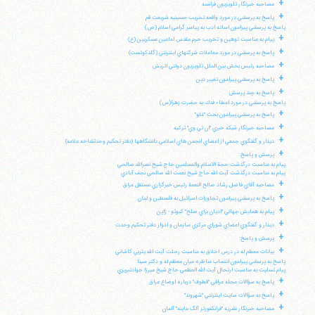
+
مصاحبه خبرنگار تلويزيون فرانسه
+
پاسخ به پرسشي در مورد واقعه تخريب حسينيه شريعت قم
پاسخ به پرسشي پيرامون اسائه ادب به پيامبر گرامي اسلام (ص)
+
پيام به مناسبت توهين و تخريب حرم مقدس امامين عسكريين (ع)
+
پاسخ به پرسشي در مورد معاملات شركتهاي اينترنتي (گلدكوئست)
+
مصاحبه رئيس بخش بين الملل تلويزيون دولتي اتريش
+
پاسخ به پرسشي پيرامون تغيير دين
+
پاسخ به چند پرسش
پاسخ به پرسشي در مورد اعطاء فدك به حضرت زهرا(س)
+
پاسخ به پرسشي پيرامون بحث "غلو"
+
مصاحبه خبرنگار شبكه خبري "ان تي وي" تركيه
+
ديدار و گفتگوي جمعي از اعضاي انجمن هاي اسلامي دانشگاهها (دفتر تحكيم وحدتشاخه علامه)
+
پرسش و پاسخ:
پيام به مناسبت درگذشت حجة الاسلام والمسلمين حاج شيخ نصرالله صالحي
پيام به مناسبت درگذشت آيت الله حاج شيخ نعمت الله صالحي نجف آبادي
+
مصاحبه آقاي فاضل رشاد صالح النعمة رئيس خبرگزاري مستقل عراق
+
پاسخ به پرسشي پيرامون تجاوزات اسرائيل به فلسطين و لبنان
+
پيام به همايش جهاني "اديان براي صلح" كيوتو - ژاپن
+
ديدار و گفتگوي اعضاي شوراي مركزي سازمان و ادوار دفتر تحكيم وحدت
+
پرسش و پاسخ:
+
بيانات معظم له در درس اخلاق به مناسبت رحلت آيت الله يثربي كاشاني
پاسخ به پرسشي پيرامون انتساب مناظره ميان معظم له و دكتر سينا
پيام تسليت به مناسبت ارتحال آيت الله العظمي حاج شيخ ميرزا جوادتبريزي
+
پاسخ به سؤالات مجله عراقي "قطوف" درباره اوضاع عراق
+
پاسخ به سؤالات سايت اينترنتي "شهروند"
+
مصاحبه خبرنگار نشريه "فرانكفورتر آلگ ماينه" آلمان