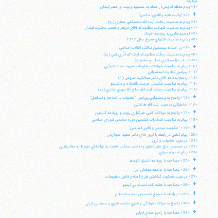
ديباچه:
«1» پيام معظم له پس از حمله به حسينيه و بيت، و حصر ايشان
+
«2» "ولايت فقيه و قانون اساسي"
«3» پيام به مناسبت رحلت آيت الله محمدتقي جعفري (ره)
«4» پيام به مناسبت شهادت مظلومانه آقاي فروهر و همسر محترمه ايشان
«5» توصيه هايي به روزنامه خرداد
«6» پيام به مناسبت قتلهاي فجيع سال 1377
+
«7» در آستانه بيستمين سالگرد انقلاب اسلامي
«8» پيام به مناسبت رحلت مظلومانه آيت الله آذري قمي (ره)
«9» در باب تزاحم (دين، مدارا و خشونت)
«10» پيام به مناسبت شهادت مظلومانه سپهبد صياد شيرازي
«11» پيرامون نظارت استصوابي
«12» پاسخ به نامه آقاي دكتر عبدالكريم سروش (1)
«13» پيام به مناسبت شكستن حرمت دانشگاه و دانشجو
«14» پپام به مناسبت رحلت آيت الله حاج آقا مهدي حائري (ره)
+
«15» پاسخ به پرسشهايي پيرامون "خشونت يا تسامح و تساهل"
«16» خاطراتي در مورد آيت الله طالقاني
+
«17» پاسخ به سؤالات كتبي خبرگزاري رويتر و روزنامه گاردين
«18» پيام به مناسبت انتخابات ششمين دوره مجلس شوراي اسلامي
+
«19» "حكومت مردمي و قانون اساسي"
«20» پيام تلفني در رابطه با ترور آقاي دكتر سعيد حجاريان
«21» در مورد خشونت و ترور
«22» در خصوص منع حق تحقيق و تفحص مجلس نسبت به نهادهاي مربوط به مقامرهبري
«24» پيام به مردم جهان
+
«25» مصاحبه با روزنامه الشرق الاوسط
+
«26» مصاحبه با جامعه معلمان ايران
«27» در مورد مسكوت گذاشتن طرح اصلاح قانون مطبوعات
+
«28» مصاحبه با هفته نامه اسپانيايي تيمپو
+
«29» در رابطه با مجمع تشخيص مصلحت نظام
+
«30» پاسخ به سؤالات فرهنگي و هنري جامعه هنري و سينمايي ايران
+
«31» مصاحبه با راديو صداي ايران