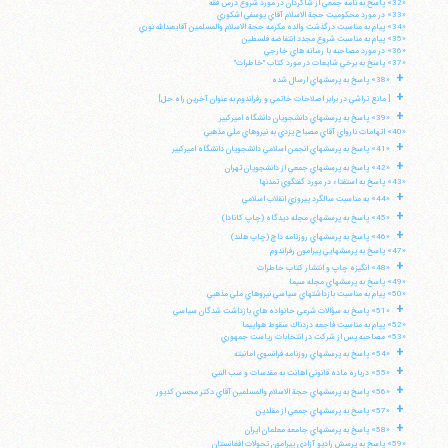
«32» پاسخ به نامه جمعي از شاگردان در مورد شروع درس فقه
«33» در مورد محكوميت حجة الاسلام آقاي يوسفي اشكوري
«34» پيام به مناسبت درگذشت والده مكرمه حجة الاسلام والمسلمين آقايعبدالله نوري
«35» پيام به مناسبت شروع مجدد انتفاضه فلسطين
«36» در مورد مصاحبه با رسانه هاي خارجي
«37» پاسخ به برخي شايعات در مورد كتاب "خاطرات"
+
«38» پاسخ به پرسشهاي ارسال شده
+
[ مانع تراشي در برابر اصلاحات خاتمي و رفراندوم به عنوان آخرين راه حل]
+
«39» پاسخ به پرسشهاي دانشجويان دانشگاه اميركبير
«40» اتهامات نارواي آقاي مصباح يزدي به نيروهاي ملي مذهبي
+
«41» پاسخ به پرسشهاي انجمن اسلامي دانشجويان دانشگاه اميركبير
+
«42» پاسخ به پرسشهاي جمعي از دانشجويان تهران
«43» پاسخ به استفتاء در مورد گفتگوي تمدنها
+
«44» به مناسبت سالگرد پيروزي انقلاب اسلامي
+
«45» پاسخ به پرسشهاي مجله ديدگاه (چاپ كانادا)
+
«46» پاسخ به پرسشهاي روزنامه داچ (چاپ هلند)
«47» پاسخ به پرسشهايي پيرامون رفراندوم
+
«48» انگيزه چاپ و انتشار كتاب خاطرات
«49» پاسخ به پرسشهاي مجله سيما
«50» پيام به مناسبت بازداشتهاي سياسي نيروهاي ملي مذهبي
+
«51» پاسخ به سؤالات شرعي خانواده هاي بازداشت شدگان سياسي
«52» پپام به مناسبت فاجعه دردناك سقوط هواپيما
«53» مصاحبه پس از شركت در انتخابات رياست جمهوري
+
«54» پاسخ به پرسشهاي روزنامه فرانسوي امانيته
+
«55» درباره ماده قانوني اهانت به مقدسات و سب النبي
+
«56» پاسخ به پرسشهاي حجة الاسلام والمسلمين آقاي دكتر محسن كديور
+
«57» پاسخ به پرسشهاي جمعي از مقلدين
+
«58» پاسخ به پرسشهاي جامعه معلمان ايران
«59» پاسخ به پرسش راديو آزادي پيرامون تحولات افغانستان