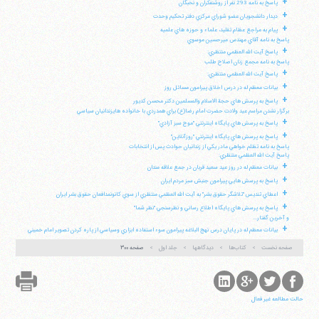
+
پاسخ به نامه 293 نفر از روشنفكران و نخبگان
+
ديدار دانشجويان عضو شوراي مركزي دفتر تحكيم وحدت
+
پيام به مراجع عظام تقليد، علماء و حوزه هاي علميه
پاسخ به نامه آقاي مهندس ميرحسين موسوي
+
پاسخ آيت الله العظمي منتظري:
پاسخ به نامه مجمع زنان اصلاح طلب
+
پاسخ آيت الله العظمي منتظري:
+
بيانات معظم له در درس اخلاق پيرامون مسائل روز
+
پاسخ به پرسش هاي حجة الاسلام والمسلمين دكتر محسن كديور
برگزار نشدن مراسم عيد ولادت حضرت امام رضا(ع) براي همدردي با خانواده هايزندانيان سياسي
+
پاسخ به پرسش هاي پايگاه اينترنتي "موج سبز آزادي"
+
پاسخ به پرسش هاي پايگاه اينترنتي "روزآنلاين"
پاسخ به نامه تظلم خواهي مادر يكي از زندانيان حوادث پس از انتخابات
پاسخ آيت الله العظمي منتظري:
+
بيانات معظم له در روز عيد سعيد قربان در جمع علاقه مندان
+
پاسخ به پرسش هايي پيرامون جنبش سبز مردم ايران
+
اعطاي تنديس "تلاشگر حقوق بشر" به آيت الله العظمي منتظري از سوي كانونمدافعان حقوق بشر ايران
+
پاسخ به پرسش هاي پايگاه اطلاع رساني و نظرسنجي "نظر شما"
و آخرين گفتار...
+
بيانات معظم له در پايان درس نهج البلاغه پيرامون سوء استفاده ابزاري وسياسي از پاره كردن تصوير امام خميني
صفحه نخست
کتاب‌ها
دیدگاهها
جلد اول
صفحه ۳۰۰
حالت مطالعه غیر فعال