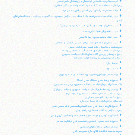
+
توصيه هايي به دانشمندان، نوانديشان و پژوهشگران علوم اسلامي
پيام تسليت به مناسبت درگذشت حجة الاسلام والمسلمين آقاي مسافري
+
بيانات معظم له در ابتداي درس اخلاق پيرامون مسائل غزه
+
ديدار اقشار مختلف مردم نجف آباد با معظم له در اعتراض به برخورد دادگاهويژه روحانيت با حجة الاسلام آقاي
قيصري
+
ديدار جمعي از دوستان و ياران زنده ياد مرحوم مهندس بازرگان
+
ديدار دانشجويان دفتر تحكيم وحدت
+
ديدار اقشار مختلف مردم در روز 22 بهمن
+
ديدار جمعي از خانم هاي فعال در امور سياسي، فرهنگي و اجتماعي
پيام تسليت به مناسبت رحلت همسر حضرت امام خميني؛
پيام تسليت به مناسبت ارتحال حضرت آيت الله العظمي بهجت؛
پاسخ به پرسشي پيرامون كانديداهاي انتخابات رياست جمهوري
پاسخ به دو پرسش پيرامون رعايت قوانين انتخابات
+
پرسش اول:
+
پرسش دوم:
+
پيام معظم له پيرامون دهمين دوره انتخابات رياست جمهوري
+
پاسخ به پرسش هاي خبرنگار صداي آمريكا
بيانات معظم له پس از شركت در انتخابات دهمين دوره رياست جمهوري
+
پيام در رابطه با نتايج انتخابات رياست جمهوري و حوادث پس از آن
پيام در اعتراض به عملكرد نامناسب مسئولان و سركوب مردم
پاسخ به نامه فرزند دكتر سعيد حجاريان
نامه تظلم خواهي فرزند دكتر سعيد حجاريان:
+
پاسخ هاي به پرسش هاي حجة الاسلام والمسلمين دكتر محسن كديور
پيام در اعتراض به كشتار مسلمانان در كشور چين
+
اعتراض به توهين و مزاحمت براي حجج اسلام والمسلمين كروبي و نوري
+
پاسخ به نامه جمعي از نخبگان و شخصيت هاي فرهنگي و سياسي
+
پيام در اعتراض به دادگاههاي فرمايشي
پيام به مناسبت درگذشت آقاي حاج حسن مهرآبادي