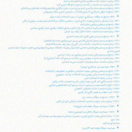
«82» پيام به حضرات آيات عظام و علماي اعلام نجف و كربلا
«83» پيام تسليت به مناسبت درگذشت مرحوم حاج آقا مجتبي آيت
«84» پاسخ به پرسش بخش فارسي راديو بي بي سي در مورد برگزاري رفراندوم ونظارت نهادهاي بين المللي
«85» پاسخ به سؤال خبرگزاري كار ايران (ايلنا) در خصوص تعيين سقف مهريهزنان
+
«86» پاسخ به سؤالات خبرگزاري "رويترز" در مورد انتخابات آينده عراق
«87» ديدار دبيركل و اعضاي نهضت آزادي ايران در دهمين سالگرد بزرگداشتمرحوم مهندس مهدي بازرگان
«88» پاسخ به پرسشي پيرامون حكم ارتداد
«89» پاسخ به پرسش يكي از ايرانيان خارج از كشور پيرامون تفكيك رهبري دينياز رهبري سياسي
«90» پيام تسليت به مناسبت حادثه ناگوار زلزله زرند كرمان
+
«91» پاسخ به پرسش هاي آقاي دكتر نعمت احمدي
«92» پاسخ به پرسش بخش اينترنتي فارسي بي بي سي پيرامون مصاديق "قتلنفس"
«93» پيام تسليت به مناسبت درگذشت پاپ "ژان پل دوم" رهبر مسيحيانكاتوليك
«94» پاسخ به پرسش هاي انجمن اسلامي دانشجويان فيزيك دانشگاه صنعتي اصفهانپيرامون اهميت شورا از نظر اسلام و
قانون اساسي
«95» پاسخ به پرسش هاي سايت امروز پيرامون دو رخداد سياسي
«96» پيام تسليت به مناسبت چهلمين روز درگذشت مرحوم آيت الله آشتياني(ره)
«97» پيام به مناسبت حمله وحشيانه حكومت يمن به شيعيان
+
«98» مصاحبه دبير خبرگزاري "رويترز"
«99» پاسخ به پرسشي پيرامون جبهه دموكراسي خواهي و حقوق بشر و انتخابات
«100» پيام به مناسبت پايان نهمين دوره انتخابات رياست جمهوري
«101» پيام در رابطه با انفجارات لندن
«102» نامه به آقاي اكبر گنجي جهت پايان دادن به اعتصاب غذا در زندان
«103» اظهار تأسف نسبت به برخورد با بيت مرحوم آيت الله العظمي شيرازي
«104» پيام به مناسبت حادثه دلخراش كاظمين
«105» نامه خطاب به همسر آقاي اكبر گنجي
+
«106» پاسخ به سؤالات سايت روز
«107» پيام به ملت عراق به مناسبت انتخابات پارلمان ملي آن كشور
+
«108» مصاحبه خبرنگار هفته نامه "نيوزويك"
+
«109» مصاحبه خبرنگار كانال سه تلويزيون ايتاليا
«110» ديدار اعضاي نهضت آزادي ايران و جمعي از دوستان مرحوم مهندس مهديبازرگان
جلد سوم
ديباچه اي غم آلود:
+
مصاحبه خبرنگار هفته نامه "گاردين"