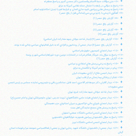
+
«2» متن سؤالات حجة الاسلام والمسلمين دكتر محسن كديور و پاسخ معظم له
«3» پاسخ به سؤالي در رابطه با احتمال حمله نظامي آمريكا به عراق
«4» پاسخ به پرسش هايي پيرامون شبيه سازي انسان، و شرايط لغو يا تبديل احكاماوليه اسلام
«5» گفتگوي تاريخي با راديو بي بي سي (ساعاتي قبل از رفع حصر)
+
«6» گزارش رفع حصر (1)
+
«7» گزارش رفع حصر (2)
+
«8» گزارش رفع حصر (3)
«9» گزارش رفع حصر (4)
+
«10» گزارش رفع حصر (5) (ديدار شاخه جوانان جبهه مشاركت ايران اسلامي)
+
«11» گزارش رفع حصر(6) ديدار جمعي از روحانيون و افرادي كه به دليل فعاليتهاي سياسي زنداني شده بودند.
+
«12» ديدار اعضاي كميسيون حقوق بشر اسلامي
«13» پاسخ به سؤال يك خبرنگار هنگام شركت در انتخابات دومين دوره شوراهاياسلامي شهر و روستا
«14» گزارش رفع حصر (7)
+
«15» پاسخ به برخي پرسش هاي اعتقادي و سياسي
«16» پيام در مورد تهاجم آمريكا و انگلستان به عراق
+
«17» ديدار انجمن دفاع از آزادي مطبوعات ايران
«18» تشكر از پزشكان بيمارستان مركز قلب تهران
+
«19» ديدار آقايان دكتر سيدهاشم آقاجري، احمد قابل، عمادالدين باقي و عليمزروعي نماينده مجلس و رئيس انجمن
صنفي مطبوعات
+
«20» ديدار شاخه جوانان جبهه مشاركت شرق تهران
+
«21» ديدار جمعي از اعضاي هيئت علمي دانشگاههاي: تربيت مدرس، تهران، علومپزشكي تهران و امام حسين (ع)
+
«22» ديدار اعضاي شوراي عالي، فراكسيون و دبيران استانهاي حزب همبستگي
«23» پاسخ به پرسش هاي مجمع نمايندگان اهل سنت
+
«24» ديدار اعضاي انجمن اسلامي دانشگاه صنعتي اصفهان
«25» پاسخ به سؤال دانشجويان پيرامون هجوم به خوابگاههاي دانشجويي
+
«26» ديدار اعضاي انجمن اسلامي دانشگاه تبريز
+
«27» ديدار جمعي از دانشجويان دانشگاه شهيد رجايي تهران و جمعي از فعالانسياسي صومعه سرا و فومنات استان
گيلان