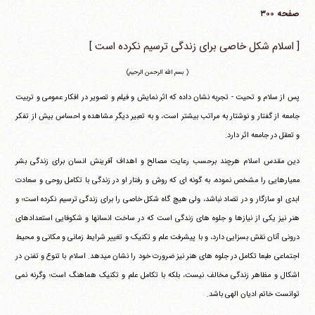
صفحه ۳۰۰
[ اسلام شکل خاصی برای زندگی ترسیم نکرده است ]
( بسم الله الرحمن الرحیم)
پس از سلام و تحیت - تجربه نشان داده که اثر نمایش و فیلم و تصویر در افکار عمومی و تربیت
جامعه از گفتار و نوشتار به مراتب بیشتر است، و به تعبیر دیگر مشاهده و احساس بیش از تفکر
و تعقل در جامعه اثر دارد.
دین مقدس اسلام هرچند برحسب رعایت مصالح و اهداف آفرینش انسان برای زندگی بشر
معیارهایی را مشخص نموده، به گونه ای که روش و رفتار او در زندگی با تکامل روحی و سعادت
ابدی او سازگار و در تضاد نباشد، ولی هیچ گاه شکل خاصی را برای زندگی ترسیم نکرده است؛ و
هنر نیز یکی از نیازها و جلوه های زندگی است که در ساخت انسانها و شکوفایی استعدادهای
درونی آنان نقش بسزایی دارد، و با پیشرفت علم و تکنیک و تغییر شرایط زمانی و مکانی و محیط
اجتماعی طبعا تکامل در جلوه های هنر نیز ضرورت خود را نشان می‎دهد. اسلام با تنوع و تفنن در
اشکال و مظاهر زندگی مخالف نیست، بلکه با تکامل علم و تکنیک هماهنگ است؛ وگرنه نمی
توانست خاتم ادیان الهی باشد.