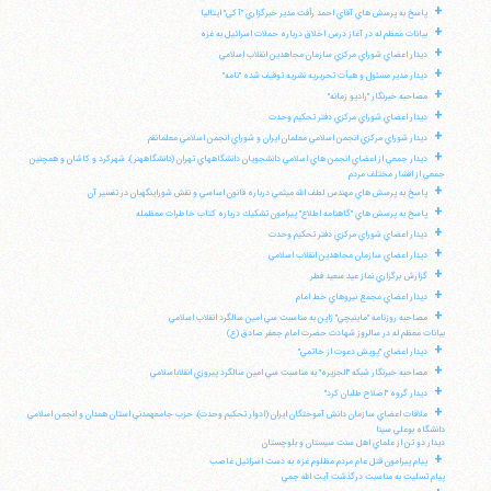
+
پاسخ به پرسش هاي آقاي احمد رأفت مدير خبرگزاري "آكي" ايتاليا
+
بيانات معظم له در آغاز درس اخلاق درباره حملات اسرائيل به غزه
+
ديدار اعضاي شوراي مركزي سازمان مجاهدين انقلاب اسلامي
+
ديدار مدير مسئول و هيأت تحريريه نشريه توقيف شده "نامه"
+
مصاحبه خبرنگار "راديو زمانه"
+
ديدار اعضاي شوراي مركزي دفتر تحكيم وحدت
+
ديدار شوراي مركزي انجمن اسلامي معلمان ايران و شوراي انجمن اسلامي معلمانقم
+
ديدار جمعي از اعضاي انجمن هاي اسلامي دانشجويان دانشگاههاي تهران (دانشگاههنر)، شهركرد و كاشان و همچنين
جمعي از اقشار مختلف مردم
+
پاسخ به پرسش هاي مهندس لطف الله ميثمي درباره قانون اساسي و نقش شوراينگهبان در تفسير آن
+
پاسخ به پرسش هاي "گاهنامه اطلاع" پيرامون تشكيك درباره كتاب خاطرات معظمله
+
ديدار اعضاي شوراي مركزي دفتر تحكيم وحدت
+
ديدار اعضاي سازمان مجاهدين انقلاب اسلامي
+
گزارش برگزاري نماز عيد سعيد فطر
+
ديدار اعضاي مجمع نيروهاي خط امام
+
مصاحبه روزنامه "ماينيچي" ژاپن به مناسبت سي امين سالگرد انقلاب اسلامي
بيانات معظم له در سالروز شهادت حضرت امام جعفر صادق (ع)
+
ديدار اعضاي "پويش دعوت از خاتمي"
+
مصاحبه خبرنگار شبكه "الجزيره" به مناسبت سي امين سالگرد پيروزي انقلاباسلامي
+
ديدار گروه "اصلاح طلبان كرد"
+
ملاقات اعضاي سازمان دانش آموختگان ايران (ادوار تحكيم وحدت)، حزب جامعهمدني استان همدان و انجمن اسلامي
دانشگاه بوعلي سينا
ديدار دو تن از علماي اهل سنت سيستان و بلوچستان
+
پيام پيرامون قتل عام مردم مظلوم غزه به دست اسرائيل غاصب
پيام تسليت به مناسبت درگذشت آيت الله جمي