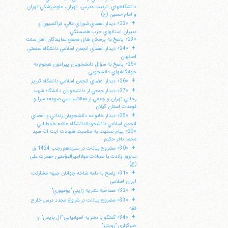
دانشگاههاي: تربيت مدرس، تهران، علومپزشكي تهران
و امام حسين (ع)
+
«22» ديدار اعضاي شوراي عالي، فراكسيون و
دبيران استانهاي حزب همبستگي
«23» پاسخ به پرسش هاي مجمع نمايندگان اهل سنت
+
«24» ديدار اعضاي انجمن اسلامي دانشگاه صنعتي
اصفهان
«25» پاسخ به سؤال دانشجويان پيرامون هجوم به
خوابگاههاي دانشجويي
+
«26» ديدار اعضاي انجمن اسلامي دانشگاه تبريز
+
«27» ديدار جمعي از دانشجويان دانشگاه شهيد
رجايي تهران و جمعي از فعالانسياسي صومعه سرا و
فومنات استان گيلان
+
«28» ديدار خانواده دانشجويان زنداني و اعضاي
انجمن اسلامي دانشجوياندانشگاه علامه طباطبايي
«29» پيام تسليت به مناسبت شهادت آيت الله سيد
محمد باقر حكيم
+
«30» مشروح بيانات در سيزدهم رجب 1424 ق
سالروز ولادت با سعادت مولااميرالمؤمنين حضرت علي
(ع)
+
«31» پاسخ به نامه شاخه جوانان جبهه مشاركت
ايران اسلامي
+
«32» مصاحبه نشريه ژاپني "يوميوري"
+
«33» مشروح بيانات در شروع مجدد درس خارج
فقه
+
«34» گفتگو با نشريه اسپانيايي "ال پايس" و
خبرگزاري "رويترز"