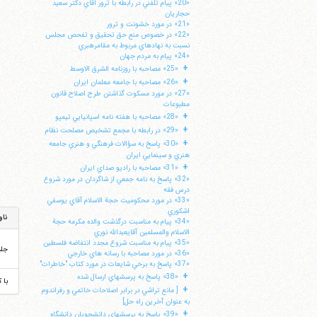
«20» پيام تلفني در رابطه با ترور آقاي دكتر سعيد
حجاريان
«21» در مورد خشونت و ترور
«22» در خصوص منع حق تحقيق و تفحص مجلس
نسبت به نهادهاي مربوط به مقامرهبري
«24» پيام به مردم جهان
+
«25» مصاحبه با روزنامه الشرق الاوسط
+
«26» مصاحبه با جامعه معلمان ايران
«27» در مورد مسكوت گذاشتن طرح اصلاح قانون
مطبوعات
+
«28» مصاحبه با هفته نامه اسپانيايي تيمپو
+
«29» در رابطه با مجمع تشخيص مصلحت نظام
+
«30» پاسخ به سؤالات فرهنگي و هنري جامعه
هنري و سينمايي ايران
+
«31» مصاحبه با راديو صداي ايران
«32» پاسخ به نامه جمعي از شاگردان در مورد شروع
درس فقه
«33» در مورد محكوميت حجة الاسلام آقاي يوسفي
اشكوري
ناو
«34» پيام به مناسبت درگذشت والده مكرمه حجة
الاسلام والمسلمين آقايعبدالله نوري
«35» پيام به مناسبت شروع مجدد انتفاضه فلسطين
جل
«36» در مورد مصاحبه با رسانه هاي خارجي
«37» پاسخ به برخي شايعات در مورد كتاب "خاطرات"
+
«38» پاسخ به پرسشهاي ارسال شده
با 
+
[ مانع تراشي در برابر اصلاحات خاتمي و رفراندوم
به عنوان آخرين راه حل]
+
«39» پاسخ به پرسشهاي دانشجويان دانشگاه