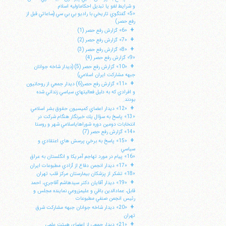
و شرايط لغو يا تبديل احكاماوليه اسلام
«5» گفتگوي تاريخي با راديو بي بي سي (ساعاتي قبل از
رفع حصر)
+
«6» گزارش رفع حصر (1)
+
«7» گزارش رفع حصر (2)
+
«8» گزارش رفع حصر (3)
«9» گزارش رفع حصر (4)
+
«10» گزارش رفع حصر (5) (ديدار شاخه جوانان
جبهه مشاركت ايران اسلامي)
+
«11» گزارش رفع حصر(6) ديدار جمعي از روحانيون
و افرادي كه به دليل فعاليتهاي سياسي زنداني شده
بودند.
+
«12» ديدار اعضاي كميسيون حقوق بشر اسلامي
«13» پاسخ به سؤال يك خبرنگار هنگام شركت در
انتخابات دومين دوره شوراهاياسلامي شهر و روستا
«14» گزارش رفع حصر (7)
+
«15» پاسخ به برخي پرسش هاي اعتقادي و
سياسي
«16» پيام در مورد تهاجم آمريكا و انگلستان به عراق
+
«17» ديدار انجمن دفاع از آزادي مطبوعات ايران
«18» تشكر از پزشكان بيمارستان مركز قلب تهران
+
«19» ديدار آقايان دكتر سيدهاشم آقاجري، احمد
قابل، عمادالدين باقي و عليمزروعي نماينده مجلس و
رئيس انجمن صنفي مطبوعات
+
«20» ديدار شاخه جوانان جبهه مشاركت شرق
تهران
+
«21» ديدار جمعي از اعضاي هيئت علمي