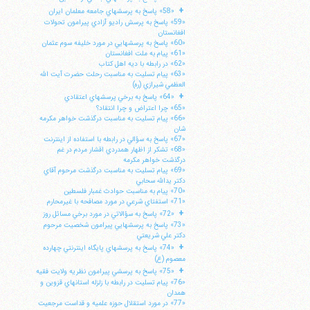
+
«58» پاسخ به پرسشهاي جامعه معلمان ايران
«59» پاسخ به پرسش راديو آزادي پيرامون تحولات
افغانستان
«60» پاسخ به پرسشهايي در مورد خليفه سوم عثمان
«61» پيام به ملت افغانستان
«62» در رابطه با ديه اهل كتاب
«63» پيام تسليت به مناسبت رحلت حضرت آيت الله
العظمي شيرازي (ره)
+
«64» پاسخ به برخي پرسشهاي اعتقادي
«65» چرا اعتراض و چرا انتقاد؟
«66» پيام تسليت به مناسبت درگذشت خواهر مكرمه
شان
«67» پاسخ به سؤالي در رابطه با استفاده از اينترنت
«68» تشكر از اظهار همدردي اقشار مردم در غم
درگذشت خواهر مكرمه
«69» پيام تسليت به مناسبت درگذشت مرحوم آقاي
دكتر يدالله سحابي
«70» پيام به مناسبت حوادث غمبار فلسطين
«71» استفتاي شرعي در مورد مصافحه با غيرمحارم
+
«72» پاسخ به سؤالاتي در مورد برخي مسائل روز
«73» پاسخ به پرسشهايي پيرامون شخصيت مرحوم
دكتر علي شريعتي
+
«74» پاسخ به پرسشهاي پايگاه اينترنتي چهارده
معصوم (ع)
+
«75» پاسخ به پرسشي پيرامون نظريه ولايت فقيه
«76» پيام تسليت در رابطه با زلزله استانهاي قزوين و
همدان
«77» در مورد استقلال حوزه علميه و قداست مرجعيت