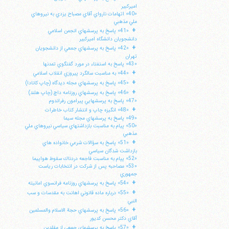
اميركبير
«40» اتهامات نارواي آقاي مصباح يزدي به نيروهاي
ملي مذهبي
+
«41» پاسخ به پرسشهاي انجمن اسلامي
دانشجويان دانشگاه اميركبير
+
«42» پاسخ به پرسشهاي جمعي از دانشجويان
تهران
«43» پاسخ به استفتاء در مورد گفتگوي تمدنها
+
«44» به مناسبت سالگرد پيروزي انقلاب اسلامي
+
«45» پاسخ به پرسشهاي مجله ديدگاه (چاپ كانادا)
+
«46» پاسخ به پرسشهاي روزنامه داچ (چاپ هلند)
«47» پاسخ به پرسشهايي پيرامون رفراندوم
+
«48» انگيزه چاپ و انتشار كتاب خاطرات
«49» پاسخ به پرسشهاي مجله سيما
«50» پيام به مناسبت بازداشتهاي سياسي نيروهاي ملي
مذهبي
+
«51» پاسخ به سؤالات شرعي خانواده هاي
ا
بازداشت شدگان سياسي
«52» پپام به مناسبت فاجعه دردناك سقوط هواپيما
«53» مصاحبه پس از شركت در انتخابات رياست
جمهوري
+
«54» پاسخ به پرسشهاي روزنامه فرانسوي امانيته
+
«55» درباره ماده قانوني اهانت به مقدسات و سب
النبي
+
«56» پاسخ به پرسشهاي حجة الاسلام والمسلمين
آقاي دكتر محسن كديور
+
«57» پاسخ به پرسشهاي جمعي از مقلدين