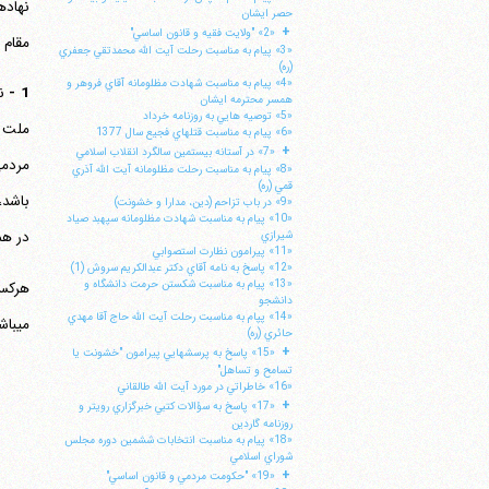
نهاده
حصر ايشان
+
«2» "ولايت فقيه و قانون اساسي"
مقام پ
«3» پيام به مناسبت رحلت آيت الله محمدتقي جعفري
(ره)
«4» پيام به مناسبت شهادت مظلومانه آقاي فروهر و
1 -
همسر محترمه ايشان
«5» توصيه هايي به روزنامه خرداد
«6» پيام به مناسبت قتلهاي فجيع سال 1377
+
«7» در آستانه بيستمين سالگرد انقلاب اسلامي
«8» پيام به مناسبت رحلت مظلومانه آيت الله آذري
قمي (ره)
«9» در باب تزاحم (دين، مدارا و خشونت)
«10» پيام به مناسبت شهادت مظلومانه سپهبد صياد
در هم
شيرازي
«11» پيرامون نظارت استصوابي
«12» پاسخ به نامه آقاي دكتر عبدالكريم سروش (1)
«13» پيام به مناسبت شكستن حرمت دانشگاه و
دانشجو
«14» پپام به مناسبت رحلت آيت الله حاج آقا مهدي
می‎باشد.
حائري (ره)
+
«15» پاسخ به پرسشهايي پيرامون "خشونت يا
تسامح و تساهل"
«16» خاطراتي در مورد آيت الله طالقاني
+
«17» پاسخ به سؤالات كتبي خبرگزاري رويتر و
روزنامه گاردين
«18» پيام به مناسبت انتخابات ششمين دوره مجلس
شوراي اسلامي
+
«19» "حكومت مردمي و قانون اساسي"