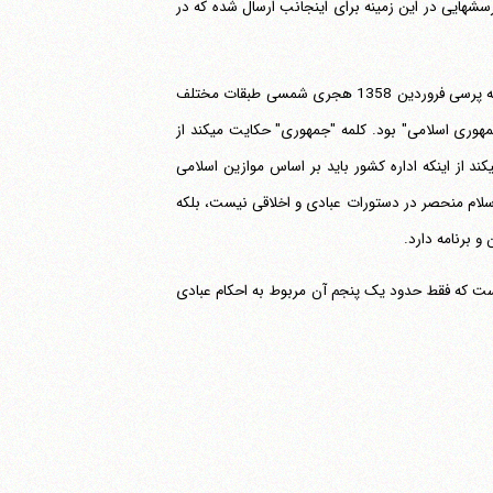
پرسشهایی در این زمینه برای اینجانب ارسال شده که در
نظامی که پس از انقلاب اسلامی مورد خواست و تأیید ملت ایران قرار گرفت و در همه پرسی فروردین 1358 هجری شمسی طبقات مختلف
ملت ایران با اکثریت 98/2% کلیه کسانی که حق رأی داشتند به آن رأی مثبت دادند "جمهوری اسلامی" بود. کلمه "جمهوری" حکایت می‎کند از
مردمی بودن نظام و اینکه زیربنای حاکمیت آرای ملت است، و کلمه "اسلامی" حکایت می‎کند از اینکه اداره کشور باید بر اساس موازین اسلامی
ان مسلمان و معتقد به موازین اسلامی می‎باشند، و احکام اسلام منحصر در دستورات عبادی و اخلاقی نیست، بلکه
و برنامه دارد.
اسلامی بیش از پنجاه کتاب است که فقط حدود یک پنجم آن مربوط به احکام عبادی