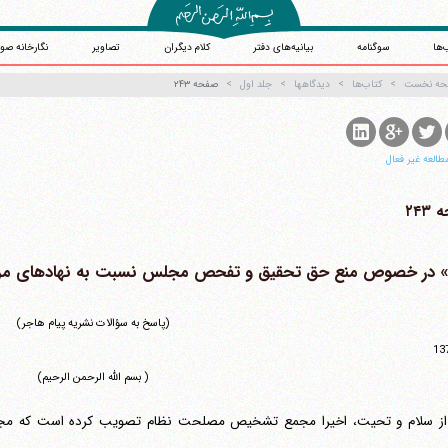
‌ها
سوگنامه
بیانیه‌های دفتر
کلام دیگران
تصاویر
نگارخانه صو
حه نخست
کتاب‌ها
دیدگاهها
جلد اول
صفحه ۲۴۳
طالعه غیر فعال
۲۴۳
(پاسخ به سؤالات نشریه پیام هاجر)
13
( بسم الله الرحمن الرحیم)
ز سلام و تحیت، اخیرا مجمع تشخیص مصلحت نظام تصویب کرده است که م