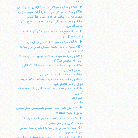
شيعه
+
«78» پاسخ به سؤالاتي در مورد آزاديهاي اجتماعي
«79» پاسخ به سؤالاتي در رابطه با آيات سوره احزاب
خطاب به زنان پيامبر(ص)و در مورد اهل كتاب
«80» پاسخ به سؤالاتي در مورد اظهارات آقاي دكتر
هاشم آقاجري
+
«81» پاسخ به نامه خانم مهرانگيز كار و اشاره به
برخي مسائل روز
+
«82» پاسخ به شبهات اعتقادي و تاريخي
«83» پاسخ به نامه جامعه معلمان ايران در رابطه با:
"چه بايد كرد؟"
«84» پيام به مناسبت بيست و سومين سالگرد رحلت
آيت الله طالقاني (ره)(1)
«85» در مورد محكوميت مجدد حجة الاسلام آقاي
يوسفي اشكوري
«86» در رابطه با نظارت استصوابي
«87» پيام تسليت به مناسبت درگذشت دكتر عليرضا
نوري و دكتر هاشم زهي
«88» پيام در رابطه با محكوميت آقاي دكتر سيدهاشم
آقاجري
جلد دوم
مقدمه:
+
«1» متن نامه حجة الاسلام والمسلمين دكتر محسن
كديور و پاسخ معظم له
+
«2» متن سؤالات حجة الاسلام والمسلمين دكتر
محسن كديور و پاسخ معظم له
«3» پاسخ به سؤالي در رابطه با احتمال حمله نظامي
آمريكا به عراق
«4» پاسخ به پرسش هايي پيرامون شبيه سازي انسان،