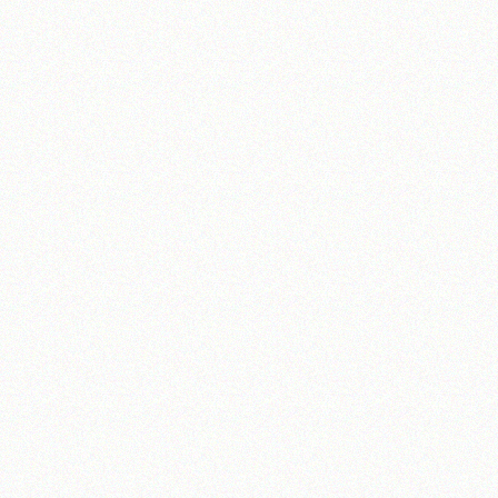
آیت‌الله منتظری
وب سایت رسمی آیت‌الله منتظری
یران
،
قم
،
میدان مصلّی، بلوار شهید محمّد منتظری، كوچه شماره ٨
کد پستی: 3713744381