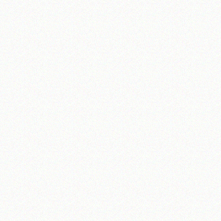
تلفن 37740011-25-98+ تا 14
فکس
37740015-25-98+